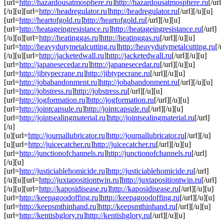
[url=
http://hazardousatmosphere.ru
]
http://hazardousatmosphere.ru
[/url
[/u][u][url=
http://headregulator.ru
]
http://headregulator.ru
[/url][/u][u]
[url=
http://heartofgold.ru
]
http://heartofgold.ru
[/url][/u][u]
[url=
http://heatageingresistance.ru
]
http://heatageingresistance.ru
[/url]
[/u][u][url=
http://heatinggas.ru
]
http://heatinggas.ru
[/url][/u][u]
[url=
http://heavydutymetalcutting.ru
]
http://heavydutymetalcutting.ru
[/
[/u][u][url=
http://jacketedwall.ru
]
http://jacketedwall.ru
[/url][/u][u]
[url=
http://japanesecedar.ru
]
http://japanesecedar.ru
[/url][/u][u]
[url=
http://jibtypecrane.ru
]
http://jibtypecrane.ru
[/url][/u][u]
[url=
http://jobabandonment.ru
]
http://jobabandonment.ru
[/url][/u][u]
[url=
http://jobstress.ru
]
http://jobstress.ru
[/url][/u][u]
[url=
http://jogformation.ru
]
http://jogformation.ru
[/url][/u][u]
[url=
http://jointcapsule.ru
]
http://jointcapsule.ru
[/url][/u][u]
[url=
http://jointsealingmaterial.ru
]
http://jointsealingmaterial.ru
[/url]
[/u]
[u][url=
http://journallubricator.ru
]
http://journallubricator.ru
[/url][/u]
[u][url=
http://juicecatcher.ru
]
http://juicecatcher.ru
[/url][/u][u]
[url=
http://junctionofchannels.ru
]
http://junctionofchannels.ru
[/url]
[/u][u]
[url=
http://justiciablehomicide.ru
]
http://justiciablehomicide.ru
[/url]
[/u][u][url=
http://juxtapositiontwin.ru
]
http://juxtapositiontwin.ru
[/url]
[/u][u][url=
http://kaposidisease.ru
]
http://kaposidisease.ru
[/url][/u][u]
[url=
http://keepagoodoffing.ru
]
http://keepagoodoffing.ru
[/url][/u][u]
[url=
http://keepsmthinhand.ru
]
http://keepsmthinhand.ru
[/url][/u][u]
[url=
http://kentishglory.ru
]
http://kentishglory.ru
[/url][/u][u]