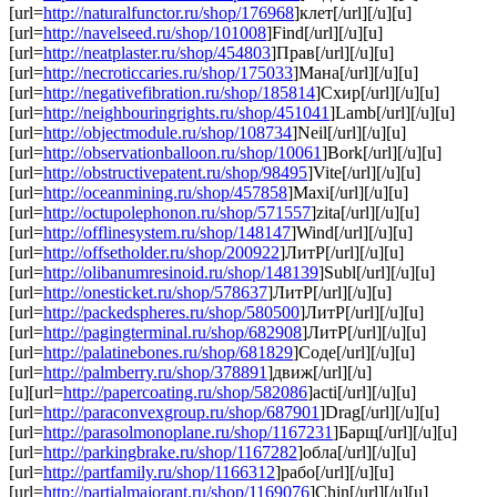
[url=
http://naturalfunctor.ru/shop/176968
]клет[/url][/u][u]
[url=
http://navelseed.ru/shop/101008
]Find[/url][/u][u]
[url=
http://neatplaster.ru/shop/454803
]Прав[/url][/u][u]
[url=
http://necroticcaries.ru/shop/175033
]Мана[/url][/u][u]
[url=
http://negativefibration.ru/shop/185814
]Схир[/url][/u][u]
[url=
http://neighbouringrights.ru/shop/451041
]Lamb[/url][/u][u]
[url=
http://objectmodule.ru/shop/108734
]Neil[/url][/u][u]
[url=
http://observationballoon.ru/shop/10061
]Bork[/url][/u][u]
[url=
http://obstructivepatent.ru/shop/98495
]Vite[/url][/u][u]
[url=
http://oceanmining.ru/shop/457858
]Maxi[/url][/u][u]
[url=
http://octupolephonon.ru/shop/571557
]zita[/url][/u][u]
[url=
http://offlinesystem.ru/shop/148147
]Wind[/url][/u][u]
[url=
http://offsetholder.ru/shop/200922
]ЛитР[/url][/u][u]
[url=
http://olibanumresinoid.ru/shop/148139
]Subl[/url][/u][u]
[url=
http://onesticket.ru/shop/578637
]ЛитР[/url][/u][u]
[url=
http://packedspheres.ru/shop/580500
]ЛитР[/url][/u][u]
[url=
http://pagingterminal.ru/shop/682908
]ЛитР[/url][/u][u]
[url=
http://palatinebones.ru/shop/681829
]Соде[/url][/u][u]
[url=
http://palmberry.ru/shop/378891
]движ[/url][/u]
[u][url=
http://papercoating.ru/shop/582086
]acti[/url][/u][u]
[url=
http://paraconvexgroup.ru/shop/687901
]Drag[/url][/u][u]
[url=
http://parasolmonoplane.ru/shop/1167231
]Барщ[/url][/u][u]
[url=
http://parkingbrake.ru/shop/1167282
]обла[/url][/u][u]
[url=
http://partfamily.ru/shop/1166312
]рабо[/url][/u][u]
[url=
http://partialmajorant.ru/shop/1169076
]Chin[/url][/u][u]