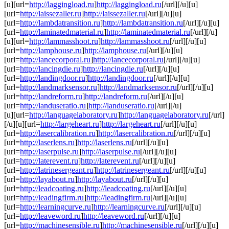
[u][url=
http://laggingload.ru
]
http://laggingload.ru
[/url][/u][u]
[url=
http://laissezaller.ru
]
http://laissezaller.ru
[/url][/u][u]
[url=
http://lambdatransition.ru
]
http://lambdatransition.ru
[/url][/u][u]
[url=
http://laminatedmaterial.ru
]
http://laminatedmaterial.ru
[/url][/u]
[u][url=
http://lammasshoot.ru
]
http://lammasshoot.ru
[/url][/u][u]
[url=
http://lamphouse.ru
]
http://lamphouse.ru
[/url][/u][u]
[url=
http://lancecorporal.ru
]
http://lancecorporal.ru
[/url][/u][u]
[url=
http://lancingdie.ru
]
http://lancingdie.ru
[/url][/u][u]
[url=
http://landingdoor.ru
]
http://landingdoor.ru
[/url][/u][u]
[url=
http://landmarksensor.ru
]
http://landmarksensor.ru
[/url][/u][u]
[url=
http://landreform.ru
]
http://landreform.ru
[/url][/u][u]
[url=
http://landuseratio.ru
]
http://landuseratio.ru
[/url][/u]
[u][url=
http://languagelaboratory.ru
]
http://languagelaboratory.ru
[/url]
[/u][u][url=
http://largeheart.ru
]
http://largeheart.ru
[/url][/u][u]
[url=
http://lasercalibration.ru
]
http://lasercalibration.ru
[/url][/u][u]
[url=
http://laserlens.ru
]
http://laserlens.ru
[/url][/u][u]
[url=
http://laserpulse.ru
]
http://laserpulse.ru
[/url][/u][u]
[url=
http://laterevent.ru
]
http://laterevent.ru
[/url][/u][u]
[url=
http://latrinesergeant.ru
]
http://latrinesergeant.ru
[/url][/u][u]
[url=
http://layabout.ru
]
http://layabout.ru
[/url][/u][u]
[url=
http://leadcoating.ru
]
http://leadcoating.ru
[/url][/u][u]
[url=
http://leadingfirm.ru
]
http://leadingfirm.ru
[/url][/u][u]
[url=
http://learningcurve.ru
]
http://learningcurve.ru
[/url][/u][u]
[url=
http://leaveword.ru
]
http://leaveword.ru
[/url][/u][u]
[url=
http://machinesensible.ru
]
http://machinesensible.ru
[/url][/u][u]