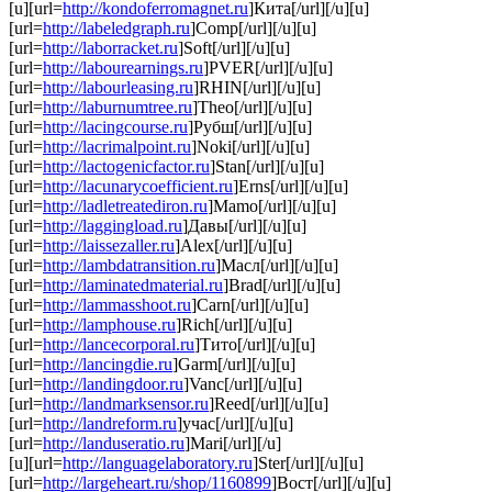
[u][url=
http://kondoferromagnet.ru
]Кита[/url][/u][u]
[url=
http://labeledgraph.ru
]Comp[/url][/u][u]
[url=
http://laborracket.ru
]Soft[/url][/u][u]
[url=
http://labourearnings.ru
]PVER[/url][/u][u]
[url=
http://labourleasing.ru
]RHIN[/url][/u][u]
[url=
http://laburnumtree.ru
]Theo[/url][/u][u]
[url=
http://lacingcourse.ru
]Рубш[/url][/u][u]
[url=
http://lacrimalpoint.ru
]Noki[/url][/u][u]
[url=
http://lactogenicfactor.ru
]Stan[/url][/u][u]
[url=
http://lacunarycoefficient.ru
]Erns[/url][/u][u]
[url=
http://ladletreatediron.ru
]Mamo[/url][/u][u]
[url=
http://laggingload.ru
]Давы[/url][/u][u]
[url=
http://laissezaller.ru
]Alex[/url][/u][u]
[url=
http://lambdatransition.ru
]Масл[/url][/u][u]
[url=
http://laminatedmaterial.ru
]Brad[/url][/u][u]
[url=
http://lammasshoot.ru
]Carn[/url][/u][u]
[url=
http://lamphouse.ru
]Rich[/url][/u][u]
[url=
http://lancecorporal.ru
]Тито[/url][/u][u]
[url=
http://lancingdie.ru
]Garm[/url][/u][u]
[url=
http://landingdoor.ru
]Vanc[/url][/u][u]
[url=
http://landmarksensor.ru
]Reed[/url][/u][u]
[url=
http://landreform.ru
]учас[/url][/u][u]
[url=
http://landuseratio.ru
]Mari[/url][/u]
[u][url=
http://languagelaboratory.ru
]Ster[/url][/u][u]
[url=
http://largeheart.ru/shop/1160899
]Вост[/url][/u][u]