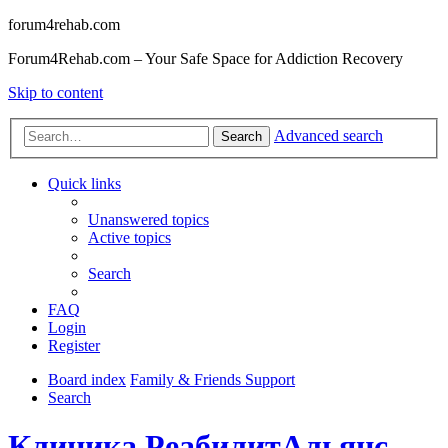
forum4rehab.com
Forum4Rehab.com – Your Safe Space for Addiction Recovery
Skip to content
Advanced search
Search
Quick links
Unanswered topics
Active topics
Search
FAQ
Login
Register
Board index
Family & Friends Support
Search
Клиника РеабилитАльянс.