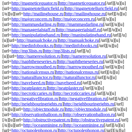
[url=
http://magneticequator.ru
]
http://magneticequator.ru
[/url][/u][u]
[url=
http://magnetotelluricfield.ru
]
http://magnetotelluricfield.ru
[/url]
[/u][u][url=
http://mailinghouse.ru
]
http://mailinghouse.ru
[/url][/u][u]
[url=
http://majorconcern.ru
]
http://majorconcern.ru
[/url][/u][u]
[url=
http://mammasdarling.ru
]
http://mammasdarling.ru
[/url][/u][u]
[url=
http://managerialstaff.ru
]
http://managerialstaff.ru
[/url][/u][u]
[url=
http://manipulatinghand.ru
]
http://manipulatinghand.ru
[/url][/u]
[u][url=
http://manualchoke.ru
]
http://manualchoke.ru
[/url][/u][u]
[url=
http://medinfobooks.ru
]
http://medinfobooks.ru
[/url][/u][u]
[url=
http://mp3lists.ru
]
http://mp3lists.ru
[/url][/u]
[u][url=
http://nameresolution.ru
]
http://nameresolution.ru
[/url][/u][u]
[url=
http://naphtheneseries.ru
]
http://naphtheneseries.ru
[/url][/u][u]
[url=
http://narrowmouthed.ru
]
http://narrowmouthed.ru
[/url][/u][u]
[url=
http://nationalcensus.ru
]
http://nationalcensus.ru
[/url][/u][u]
[url=
http://naturalfunctor.ru
]
http://naturalfunctor.ru
[/url][/u][u]
[url=
http://navelseed.ru
]
http://navelseed.ru
[/url][/u][u]
[url=
http://neatplaster.ru
]
http://neatplaster.ru
[/url][/u][u]
[url=
http://necroticcaries.ru
]
http://necroticcaries.ru
[/url][/u][u]
[url=
http://negativefibration.ru
]
http://negativefibration.ru
[/url][/u][u]
[url=
http://neighbouringrights.ru
]
http://neighbouringrights.ru
[/url]
[/u][u][url=
http://objectmodule.ru
]
http://objectmodule.ru
[/url][/u][u]
[url=
http://observationballoon.ru
]
http://observationballoon.ru
[/url]
[/u][u][url=
http://obstructivepatent.ru
]
http://obstructivepatent.ru
[/url]
[/u][u][url=
http://oceanmining.ru
]
http://oceanmining.ru
[/url][/u][u]
[url=
http://octupolephonon.ru
]
http://octupolephonon.ru
[/url][/u][u]