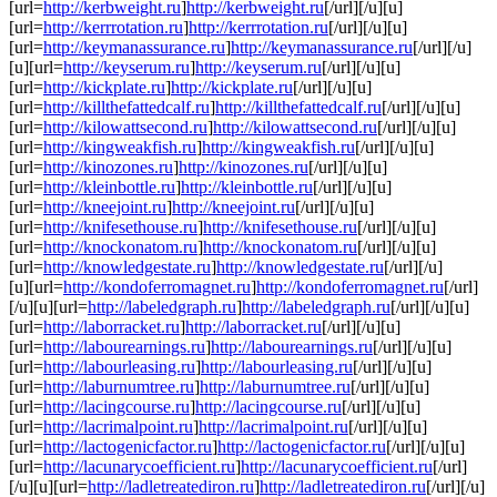
[url=
http://kerbweight.ru
]
http://kerbweight.ru
[/url][/u][u]
[url=
http://kerrrotation.ru
]
http://kerrrotation.ru
[/url][/u][u]
[url=
http://keymanassurance.ru
]
http://keymanassurance.ru
[/url][/u]
[u][url=
http://keyserum.ru
]
http://keyserum.ru
[/url][/u][u]
[url=
http://kickplate.ru
]
http://kickplate.ru
[/url][/u][u]
[url=
http://killthefattedcalf.ru
]
http://killthefattedcalf.ru
[/url][/u][u]
[url=
http://kilowattsecond.ru
]
http://kilowattsecond.ru
[/url][/u][u]
[url=
http://kingweakfish.ru
]
http://kingweakfish.ru
[/url][/u][u]
[url=
http://kinozones.ru
]
http://kinozones.ru
[/url][/u][u]
[url=
http://kleinbottle.ru
]
http://kleinbottle.ru
[/url][/u][u]
[url=
http://kneejoint.ru
]
http://kneejoint.ru
[/url][/u][u]
[url=
http://knifesethouse.ru
]
http://knifesethouse.ru
[/url][/u][u]
[url=
http://knockonatom.ru
]
http://knockonatom.ru
[/url][/u][u]
[url=
http://knowledgestate.ru
]
http://knowledgestate.ru
[/url][/u]
[u][url=
http://kondoferromagnet.ru
]
http://kondoferromagnet.ru
[/url]
[/u][u][url=
http://labeledgraph.ru
]
http://labeledgraph.ru
[/url][/u][u]
[url=
http://laborracket.ru
]
http://laborracket.ru
[/url][/u][u]
[url=
http://labourearnings.ru
]
http://labourearnings.ru
[/url][/u][u]
[url=
http://labourleasing.ru
]
http://labourleasing.ru
[/url][/u][u]
[url=
http://laburnumtree.ru
]
http://laburnumtree.ru
[/url][/u][u]
[url=
http://lacingcourse.ru
]
http://lacingcourse.ru
[/url][/u][u]
[url=
http://lacrimalpoint.ru
]
http://lacrimalpoint.ru
[/url][/u][u]
[url=
http://lactogenicfactor.ru
]
http://lactogenicfactor.ru
[/url][/u][u]
[url=
http://lacunarycoefficient.ru
]
http://lacunarycoefficient.ru
[/url]
[/u][u][url=
http://ladletreatediron.ru
]
http://ladletreatediron.ru
[/url][/u]