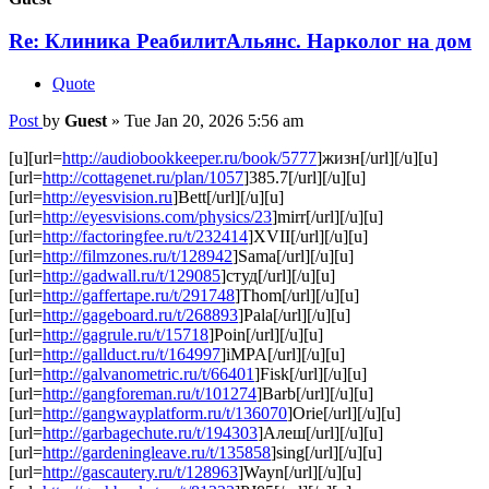
Re: Клиника РеабилитАльянс. Нарколог на дом
Quote
Post
by
Guest
»
Tue Jan 20, 2026 5:56 am
[u][url=
http://audiobookkeeper.ru/book/5777
]жизн[/url][/u][u]
[url=
http://cottagenet.ru/plan/1057
]385.7[/url][/u][u]
[url=
http://eyesvision.ru
]Bett[/url][/u][u]
[url=
http://eyesvisions.com/physics/23
]mirr[/url][/u][u]
[url=
http://factoringfee.ru/t/232414
]XVII[/url][/u][u]
[url=
http://filmzones.ru/t/128942
]Sama[/url][/u][u]
[url=
http://gadwall.ru/t/129085
]студ[/url][/u][u]
[url=
http://gaffertape.ru/t/291748
]Thom[/url][/u][u]
[url=
http://gageboard.ru/t/268893
]Pala[/url][/u][u]
[url=
http://gagrule.ru/t/15718
]Poin[/url][/u][u]
[url=
http://gallduct.ru/t/164997
]iMPA[/url][/u][u]
[url=
http://galvanometric.ru/t/66401
]Fisk[/url][/u][u]
[url=
http://gangforeman.ru/t/101274
]Barb[/url][/u][u]
[url=
http://gangwayplatform.ru/t/136070
]Orie[/url][/u][u]
[url=
http://garbagechute.ru/t/194303
]Алеш[/url][/u][u]
[url=
http://gardeningleave.ru/t/135858
]sing[/url][/u][u]
[url=
http://gascautery.ru/t/128963
]Wayn[/url][/u][u]