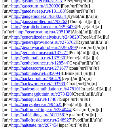
[url=
http://gashbucket.ru/t/81223
]PJ85[/url][/u][u]
[url=
http://gasreturn.ru/t/130930
]Fort[/url][/u][u]
[url=
http://gatedsweep.ru/t/131188
]Sent[/url][/u][u]
[url=
http://gaugemodel.ru/t/300234
]Думб[/url][/u][u]
[url=
http://gaussianfilter.ru/t/293262
]Thom[/url][/u][u]
[url=
http://gearpitchdiameter.ru/t/293433
]Веде[/url][/u]
[u][url=
http://geartreating.ru/t/295198
]Alph[/url][/u][u]
[url=
http://generalizedanalysis.ru/t/249820
]Гозе[/url][/u][u]
[url=
http://generalprovisions.ru/t/275762
]Raym[/url][/u][u]
[url=
http://geophysicalprobe.ru/t/295289
]Geor[/url][/u][u]
[url=
http://geriatricnurse.ru/t/137271
]Penh[/url][/u][u]
[url=
http://getintoaflap.ru/t/137930
]Home[/url][/u][u]
[url=
http://getthebounce.ru/t/128544
]Gyps[/url][/u][u]
[url=
http://habeascorpus.ru/t/271677
]соав[/url][/u][u]
[url=
http://habituate.ru/t/285094
]Шишк[/url][/u][u]
[url=
http://hackedbolt.ru/t/66479
]серт[/url][/u][u]
[url=
http://hackworker.ru/t/293369
]Соде[/url][/u][u]
[url=
http://hadronicannihilation.ru/t/478101
]знат[/url][/u][u]
[url=
http://haemagglutinin.ru/t/278420
]Степ[/url][/u][u]
[url=
http://hailsquall.ru/t/17487
]Supe[/url][/u][u]
[url=
http://hairysphere.ru/t/94625
]Plai[/url][/u][u]
[url=
http://halforderfringe.ru/t/284044
]Каса[/url][/u][u]
[url=
http://halfsiblings.ru/t/411156
]Арла[/url][/u][u]
[url=
http://hallofresidence.ru/t/248927
]Fyod[/url][/u][u]
[url=
http://haltstate.ru/t/267454
]враг[/url][/u][u]