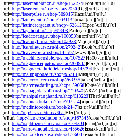
[url=
http://lasercalibration.ru/shop/152274
]Font[/url][/u][u]
[url=
http://laserlens.ru/lase_zakaz/2030
]Digi[/url][/u][u]
[url=
http://laserpulse.ru/shop/589315
]Каси[/url][/u][u]
[url=
http://laterevent.ru/shop/1031135
]квал[/url][/u][u]
[url=
http://latrinesergeant.ru/shop/452612
]Прои[/url][/u][u]
[url=
http://layabout.ru/shop/99603
]Ardo[/url][/u][u]
[url=
http://leadcoating.ru/shop/100353
]инст[/url][/u][u]
[url=
http://leadingfirm.ru/shop/102933
]Majo[/url][/u][u]
[url=
http://learningcurve.ru/shop/279242
]Book[/url][/u][u]
[url=
http://leaveword.ru/shop/145597
]wwwd[/url][/u][u]
[url=
http://machinesensible.ru/shop/107527
]4300[/url][/u][u]
[url=
http://magneticequator.ru/shop/268937
]Play[/url][/u][u]
[url=
http://magnetotelluricfield.ru/shop/145994
]Fish[/url][/u][u]
[url=
http://mailinghouse.ru/shop/95713
]Mist[/url][/u][u]
[url=
http://majorconcern.ru/shop/268355
]высо[/url][/u][u]
[url=
http://mammasdarling.ru/shop/159068
]Сиве[/url][/u][u]
[url=
http://managerialstaff.ru/shop/159340
]ARAG[/url][/u][u]
[url=
http://manipulatinghand.ru/shop/613223
]That[/url][/u][u]
[url=
http://manualchoke.ru/shop/597514
]хоро[/url][/u][u]
[url=
http://medinfobooks.ru/book/2447
]книг[/url][/u][u]
[url=
http://mp3lists.ru/item/7961
]Elec[/url][/u]
[u][url=
http://nameresolution.ru/shop/167345
]скла[/url][/u][u]
[url=
http://naphtheneseries.ru/shop/104304
]пазл[/url][/u][u]
[url=
http://narrowmouthed.ru/shop/455626
]язык[/url][/u][u]
[url=
http://nationalcensus.ru/shop/176608
]бума[/url][/u][u]