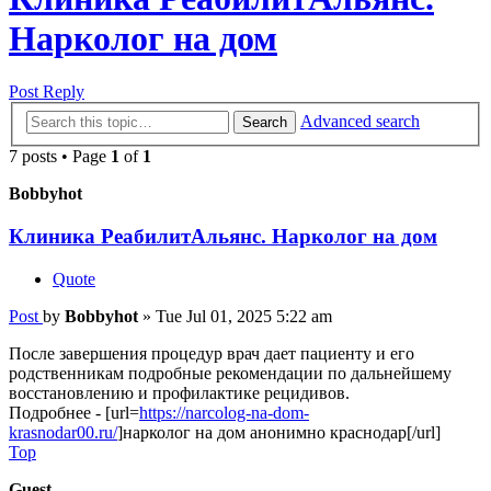
Нарколог на дом
Post Reply
Advanced search
Search
7 posts • Page
1
of
1
Bobbyhot
Клиника РеабилитАльянс. Нарколог на дом
Quote
Post
by
Bobbyhot
»
Tue Jul 01, 2025 5:22 am
После завершения процедур врач дает пациенту и его
родственникам подробные рекомендации по дальнейшему
восстановлению и профилактике рецидивов.
Подробнее - [url=
https://narcolog-na-dom-
krasnodar00.ru/
]нарколог на дом анонимно краснодар[/url]
Top
Guest