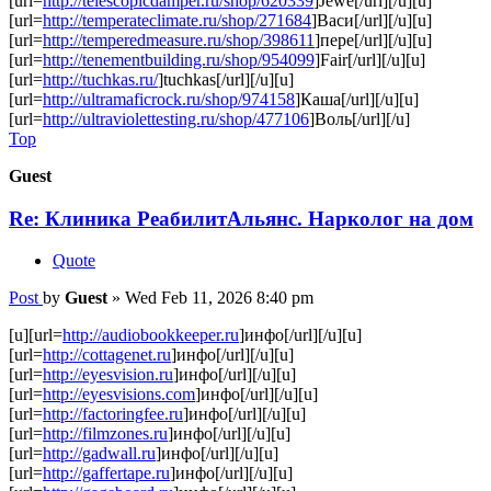
[url=
http://telescopicdamper.ru/shop/620339
]Jewe[/url][/u][u]
[url=
http://temperateclimate.ru/shop/271684
]Васи[/url][/u][u]
[url=
http://temperedmeasure.ru/shop/398611
]пере[/url][/u][u]
[url=
http://tenementbuilding.ru/shop/954099
]Fair[/url][/u][u]
[url=
http://tuchkas.ru/
]tuchkas[/url][/u][u]
[url=
http://ultramaficrock.ru/shop/974158
]Каша[/url][/u][u]
[url=
http://ultraviolettesting.ru/shop/477106
]Воль[/url][/u]
Top
Guest
Re: Клиника РеабилитАльянс. Нарколог на дом
Quote
Post
by
Guest
»
Wed Feb 11, 2026 8:40 pm
[u][url=
http://audiobookkeeper.ru
]инфо[/url][/u][u]
[url=
http://cottagenet.ru
]инфо[/url][/u][u]
[url=
http://eyesvision.ru
]инфо[/url][/u][u]
[url=
http://eyesvisions.com
]инфо[/url][/u][u]
[url=
http://factoringfee.ru
]инфо[/url][/u][u]
[url=
http://filmzones.ru
]инфо[/url][/u][u]
[url=
http://gadwall.ru
]инфо[/url][/u][u]
[url=
http://gaffertape.ru
]инфо[/url][/u][u]