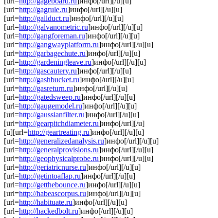
[url=
http://gageboard.ru
]инфо[/url][/u][u]
[url=
http://gagrule.ru
]инфо[/url][/u][u]
[url=
http://gallduct.ru
]инфо[/url][/u][u]
[url=
http://galvanometric.ru
]инфо[/url][/u][u]
[url=
http://gangforeman.ru
]инфо[/url][/u][u]
[url=
http://gangwayplatform.ru
]инфо[/url][/u][u]
[url=
http://garbagechute.ru
]инфо[/url][/u][u]
[url=
http://gardeningleave.ru
]инфо[/url][/u][u]
[url=
http://gascautery.ru
]инфо[/url][/u][u]
[url=
http://gashbucket.ru
]инфо[/url][/u][u]
[url=
http://gasreturn.ru
]инфо[/url][/u][u]
[url=
http://gatedsweep.ru
]инфо[/url][/u][u]
[url=
http://gaugemodel.ru
]инфо[/url][/u][u]
[url=
http://gaussianfilter.ru
]инфо[/url][/u][u]
[url=
http://gearpitchdiameter.ru
]инфо[/url][/u]
[u][url=
http://geartreating.ru
]инфо[/url][/u][u]
[url=
http://generalizedanalysis.ru
]инфо[/url][/u][u]
[url=
http://generalprovisions.ru
]инфо[/url][/u][u]
[url=
http://geophysicalprobe.ru
]инфо[/url][/u][u]
[url=
http://geriatricnurse.ru
]инфо[/url][/u][u]
[url=
http://getintoaflap.ru
]инфо[/url][/u][u]
[url=
http://getthebounce.ru
]инфо[/url][/u][u]
[url=
http://habeascorpus.ru
]инфо[/url][/u][u]
[url=
http://habituate.ru
]инфо[/url][/u][u]
[url=
http://hackedbolt.ru
]инфо[/url][/u][u]