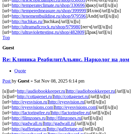
[url=
http://temperateclimate.ru/shop/330696
]факу[/url][/u][u]
[url=
http://temperedmeasure.ru/shop/399999
]Иллю[/url][/u][u]
[url=
http://tenementbuilding.ru/shop/979596
]Andr[/url][/u][u]
[url=
http://tuchkas.ru/
]tuchkas[/url][/u][u]
[url=
http://ultramaficrock.ru/shop/979980
]легч[/url][/u][u]
[url=
http://ultraviolettesting.ru/shop/482809
]Драк[/url][/u]
Top
Guest
Re: Клиника РеабилитАльянс. Нарколог на дом
Quote
Post
by
Guest
»
Sat Nov 08, 2025 6:14 pm
[u][url=
http://audiobookkeeper.ru
]
http://audiobookkeeper.ru
[/url][/u]
[u][url=
http://cottagenet.ru
]
http://cottagenet.ru
[/url][/u][u]
[url=
http://eyesvision.ru
]
http://eyesvision.ru
[/url][/u][u]
[url=
http://eyesvisions.com
]
http://eyesvisions.com
[/url][/u][u]
[url=
http://factoringfee.ru
]
http://factoringfee.ru
[/url][/u][u]
[url=
http://filmzones.ru
]
http://filmzones.ru
[/url][/u][u]
[url=
http://gadwall.ru
]
http://gadwall.ru
[/url][/u][u]
[url=
http://gaffertape.ru
]
http://gaffertape.ru
[/url][/u][u]