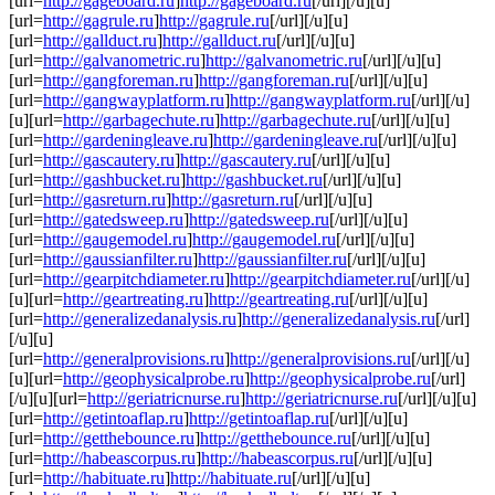
[url=
http://gageboard.ru
]
http://gageboard.ru
[/url][/u][u]
[url=
http://gagrule.ru
]
http://gagrule.ru
[/url][/u][u]
[url=
http://gallduct.ru
]
http://gallduct.ru
[/url][/u][u]
[url=
http://galvanometric.ru
]
http://galvanometric.ru
[/url][/u][u]
[url=
http://gangforeman.ru
]
http://gangforeman.ru
[/url][/u][u]
[url=
http://gangwayplatform.ru
]
http://gangwayplatform.ru
[/url][/u]
[u][url=
http://garbagechute.ru
]
http://garbagechute.ru
[/url][/u][u]
[url=
http://gardeningleave.ru
]
http://gardeningleave.ru
[/url][/u][u]
[url=
http://gascautery.ru
]
http://gascautery.ru
[/url][/u][u]
[url=
http://gashbucket.ru
]
http://gashbucket.ru
[/url][/u][u]
[url=
http://gasreturn.ru
]
http://gasreturn.ru
[/url][/u][u]
[url=
http://gatedsweep.ru
]
http://gatedsweep.ru
[/url][/u][u]
[url=
http://gaugemodel.ru
]
http://gaugemodel.ru
[/url][/u][u]
[url=
http://gaussianfilter.ru
]
http://gaussianfilter.ru
[/url][/u][u]
[url=
http://gearpitchdiameter.ru
]
http://gearpitchdiameter.ru
[/url][/u]
[u][url=
http://geartreating.ru
]
http://geartreating.ru
[/url][/u][u]
[url=
http://generalizedanalysis.ru
]
http://generalizedanalysis.ru
[/url]
[/u][u]
[url=
http://generalprovisions.ru
]
http://generalprovisions.ru
[/url][/u]
[u][url=
http://geophysicalprobe.ru
]
http://geophysicalprobe.ru
[/url]
[/u][u][url=
http://geriatricnurse.ru
]
http://geriatricnurse.ru
[/url][/u][u]
[url=
http://getintoaflap.ru
]
http://getintoaflap.ru
[/url][/u][u]
[url=
http://getthebounce.ru
]
http://getthebounce.ru
[/url][/u][u]
[url=
http://habeascorpus.ru
]
http://habeascorpus.ru
[/url][/u][u]
[url=
http://habituate.ru
]
http://habituate.ru
[/url][/u][u]