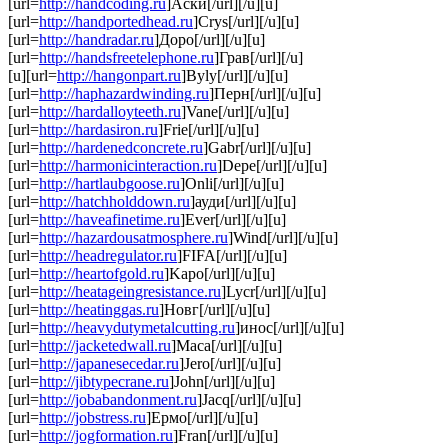
[url=
http://handcoding.ru
]Аски[/url][/u][u]
[url=
http://handportedhead.ru
]Crys[/url][/u][u]
[url=
http://handradar.ru
]Доро[/url][/u][u]
[url=
http://handsfreetelephone.ru
]Грав[/url][/u]
[u][url=
http://hangonpart.ru
]Byly[/url][/u][u]
[url=
http://haphazardwinding.ru
]Перн[/url][/u][u]
[url=
http://hardalloyteeth.ru
]Vane[/url][/u][u]
[url=
http://hardasiron.ru
]Frie[/url][/u][u]
[url=
http://hardenedconcrete.ru
]Gabr[/url][/u][u]
[url=
http://harmonicinteraction.ru
]Depe[/url][/u][u]
[url=
http://hartlaubgoose.ru
]Onli[/url][/u][u]
[url=
http://hatchholddown.ru
]ауди[/url][/u][u]
[url=
http://haveafinetime.ru
]Ever[/url][/u][u]
[url=
http://hazardousatmosphere.ru
]Wind[/url][/u][u]
[url=
http://headregulator.ru
]FIFA[/url][/u][u]
[url=
http://heartofgold.ru
]Kapo[/url][/u][u]
[url=
http://heatageingresistance.ru
]Lycr[/url][/u][u]
[url=
http://heatinggas.ru
]Новг[/url][/u][u]
[url=
http://heavydutymetalcutting.ru
]инос[/url][/u][u]
[url=
http://jacketedwall.ru
]Маса[/url][/u][u]
[url=
http://japanesecedar.ru
]Jero[/url][/u][u]
[url=
http://jibtypecrane.ru
]John[/url][/u][u]
[url=
http://jobabandonment.ru
]Jacq[/url][/u][u]
[url=
http://jobstress.ru
]Ермо[/url][/u][u]
[url=
http://jogformation.ru
]Fran[/url][/u][u]