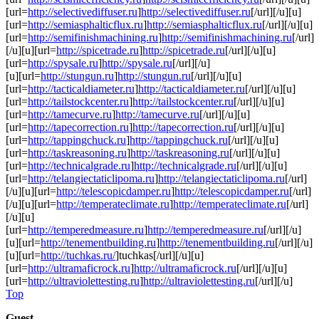
[url=
http://selectivediffuser.ru
]
http://selectivediffuser.ru
[/url][/u][u]
[url=
http://semiasphalticflux.ru
]
http://semiasphalticflux.ru
[/url][/u][u]
[url=
http://semifinishmachining.ru
]
http://semifinishmachining.ru
[/url]
[/u][u][url=
http://spicetrade.ru
]
http://spicetrade.ru
[/url][/u][u]
[url=
http://spysale.ru
]
http://spysale.ru
[/url][/u]
[u][url=
http://stungun.ru
]
http://stungun.ru
[/url][/u][u]
[url=
http://tacticaldiameter.ru
]
http://tacticaldiameter.ru
[/url][/u][u]
[url=
http://tailstockcenter.ru
]
http://tailstockcenter.ru
[/url][/u][u]
[url=
http://tamecurve.ru
]
http://tamecurve.ru
[/url][/u][u]
[url=
http://tapecorrection.ru
]
http://tapecorrection.ru
[/url][/u][u]
[url=
http://tappingchuck.ru
]
http://tappingchuck.ru
[/url][/u][u]
[url=
http://taskreasoning.ru
]
http://taskreasoning.ru
[/url][/u][u]
[url=
http://technicalgrade.ru
]
http://technicalgrade.ru
[/url][/u][u]
[url=
http://telangiectaticlipoma.ru
]
http://telangiectaticlipoma.ru
[/url]
[/u][u][url=
http://telescopicdamper.ru
]
http://telescopicdamper.ru
[/url]
[/u][u][url=
http://temperateclimate.ru
]
http://temperateclimate.ru
[/url]
[/u][u]
[url=
http://temperedmeasure.ru
]
http://temperedmeasure.ru
[/url][/u]
[u][url=
http://tenementbuilding.ru
]
http://tenementbuilding.ru
[/url][/u]
[u][url=
http://tuchkas.ru/
]tuchkas[/url][/u][u]
[url=
http://ultramaficrock.ru
]
http://ultramaficrock.ru
[/url][/u][u]
[url=
http://ultraviolettesting.ru
]
http://ultraviolettesting.ru
[/url][/u]
Top
Guest