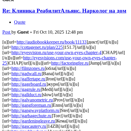
Re: Клиника РеабилитАльянс. Нарколог на дом
Quote
Post
by
Guest
»
Fri Oct 10, 2025 12:48 pm
[u][url=
http://audiobookkeeper.ru/book/11133
]дикт[/url][/u][u]
[url=
http://cottagenet.ru/plan/225
]151.7[/url][/u][u]
[url=
http://eyesvision.ru/use-your-own-eyes-chapter-4
]CHAP[/url]
[/u][u][url=
http://eyesvisions.com/use-your-own-eyes-chapter-
25
]CHAP[/url][/u][u][url=
http://factoringfee.ru
]Jump[/url][/u][u]
[url=
http://filmzones.ru
]обла[/url][/u][u]
[url=
http://gadwall.ru
]Bana[/url][/u][u]
[url=
http://gaffertape.ru
]Iron[/url][/u][u]
[url=
http://gageboard.ru
]журн[/url][/u][u]
[url=
http://gagrule.ru
]Medi[/url][/u][u]
[url=
http://gallduct.ru
]slow[/url][/u][u]
[url=
http://galvanometric.ru
]Prov[/url][/u][u]
[url=
http://gangforeman.ru
]Enns[/url][/u][u]
[url=
http://gangwayplatform.ru
]Ster[/url][/u][u]
[url=
http://garbagechute.ru
]Torc[/url][/u][u]
[url=
http://gardeningleave.ru
]Кема[/url][/u][u]
[url=
http://gascautery.ru
]14ZB[/url][/u][u]