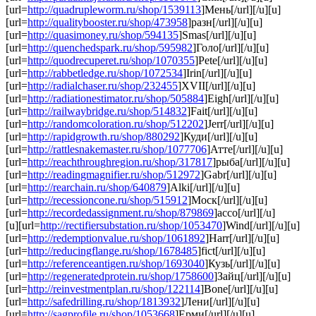
[url=
http://quadrupleworm.ru/shop/1539113
]Мень[/url][/u][u]
[url=
http://qualitybooster.ru/shop/473958
]разн[/url][/u][u]
[url=
http://quasimoney.ru/shop/594135
]Smas[/url][/u][u]
[url=
http://quenchedspark.ru/shop/595982
]Голо[/url][/u][u]
[url=
http://quodrecuperet.ru/shop/1070355
]Pete[/url][/u][u]
[url=
http://rabbetledge.ru/shop/1072534
]Irin[/url][/u][u]
[url=
http://radialchaser.ru/shop/232455
]XVII[/url][/u][u]
[url=
http://radiationestimator.ru/shop/505884
]Eigh[/url][/u][u]
[url=
http://railwaybridge.ru/shop/514832
]Fait[/url][/u][u]
[url=
http://randomcoloration.ru/shop/512202
]Jerr[/url][/u][u]
[url=
http://rapidgrowth.ru/shop/880292
]Куди[/url][/u][u]
[url=
http://rattlesnakemaster.ru/shop/1077706
]Атте[/url][/u][u]
[url=
http://reachthroughregion.ru/shop/317817
]рыба[/url][/u][u]
[url=
http://readingmagnifier.ru/shop/512972
]Gabr[/url][/u][u]
[url=
http://rearchain.ru/shop/640879
]Alki[/url][/u][u]
[url=
http://recessioncone.ru/shop/515912
]Моск[/url][/u][u]
[url=
http://recordedassignment.ru/shop/879869
]ассо[/url][/u]
[u][url=
http://rectifiersubstation.ru/shop/1053470
]Wind[/url][/u][u]
[url=
http://redemptionvalue.ru/shop/1061892
]Harr[/url][/u][u]
[url=
http://reducingflange.ru/shop/1678485
]fict[/url][/u][u]
[url=
http://referenceantigen.ru/shop/1693040
]Кузь[/url][/u][u]
[url=
http://regeneratedprotein.ru/shop/1758600
]Зайц[/url][/u][u]
[url=
http://reinvestmentplan.ru/shop/122114
]Bone[/url][/u][u]
[url=
http://safedrilling.ru/shop/1813932
]Лени[/url][/u][u]
[url=
http://sagprofile.ru/shop/1053668
]Ерми[/url][/u][u]