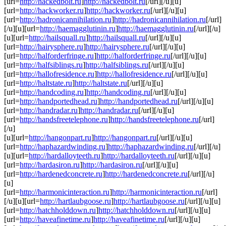
[url=
http://hackedbolt.ru
]
http://hackedbolt.ru
[/url][/u][u]
[url=
http://hackworker.ru
]
http://hackworker.ru
[/url][/u][u]
[url=
http://hadronicannihilation.ru
]
http://hadronicannihilation.ru
[/url]
[/u][u][url=
http://haemagglutinin.ru
]
http://haemagglutinin.ru
[/url][/u]
[u][url=
http://hailsquall.ru
]
http://hailsquall.ru
[/url][/u][u]
[url=
http://hairysphere.ru
]
http://hairysphere.ru
[/url][/u][u]
[url=
http://halforderfringe.ru
]
http://halforderfringe.ru
[/url][/u][u]
[url=
http://halfsiblings.ru
]
http://halfsiblings.ru
[/url][/u][u]
[url=
http://hallofresidence.ru
]
http://hallofresidence.ru
[/url][/u][u]
[url=
http://haltstate.ru
]
http://haltstate.ru
[/url][/u][u]
[url=
http://handcoding.ru
]
http://handcoding.ru
[/url][/u][u]
[url=
http://handportedhead.ru
]
http://handportedhead.ru
[/url][/u][u]
[url=
http://handradar.ru
]
http://handradar.ru
[/url][/u][u]
[url=
http://handsfreetelephone.ru
]
http://handsfreetelephone.ru
[/url]
[/u]
[u][url=
http://hangonpart.ru
]
http://hangonpart.ru
[/url][/u][u]
[url=
http://haphazardwinding.ru
]
http://haphazardwinding.ru
[/url][/u]
[u][url=
http://hardalloyteeth.ru
]
http://hardalloyteeth.ru
[/url][/u][u]
[url=
http://hardasiron.ru
]
http://hardasiron.ru
[/url][/u][u]
[url=
http://hardenedconcrete.ru
]
http://hardenedconcrete.ru
[/url][/u]
[u]
[url=
http://harmonicinteraction.ru
]
http://harmonicinteraction.ru
[/url]
[/u][u][url=
http://hartlaubgoose.ru
]
http://hartlaubgoose.ru
[/url][/u][u]
[url=
http://hatchholddown.ru
]
http://hatchholddown.ru
[/url][/u][u]
[url=
http://haveafinetime.ru
]
http://haveafinetime.ru
[/url][/u][u]