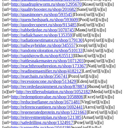
[url=
http://quadrupleworm.ru/shop/1295670
]Коже[/url][/u][u]
[url=
http://qualitybooster.ru/shop/201682
]Sane[/url][/u][u]
[url=
http://quasimoney.ru/shop/593545
]Попо[/url][/u][u]
[url=
http://quenchedspark.ru/shop/593609
]Pool[/url][/u][u]
[url=
http://quodrecuperet.ru/shop/913485
]fast[/url][/u][u]
[url=
http://rabbetledge.ru/shop/1070745
]Маяк[/url][/u][u]
[url=
http://radialchaser.ru/shop/135359
]Full[/url][/u][u]
[url=
http://radiationestimator.ru/shop/179130
]Арте[/url][/u][u]
[url=
http://railwaybridge.ru/shop/345557
]спор[/url][/u][u]
[url=
http://randomcoloration.ru/shop/510133
]Univ[/url][/u][u]
[url=
http://rapidgrowth.ru/shop/635513
]Школ[/url][/u][u]
[url=
http://rattlesnakemaster.ru/shop/1071203
]прав[/url][/u][u]
[url=
http://reachthroughregion.ru/shop/173367
]Nati[/url][/u][u]
[url=
http://readingmagnifier.ru/shop/418212
]Larr[/url][/u][u]
[url=
http://rearchain.ru/shop/356741
]Pozo[/url][/u][u]
[url=
http://recessioncone.ru/shop/513429
]Eden[/url][/u][u]
[url=
http://recordedassignment.ru/shop/878874
]Яким[/url][/u]
[u][url=
http://rectifiersubstation.ru/shop/1052182
]Meda[/url][/u][u]
[url=
http://redemptionvalue.ru/shop/1058806
]Exce[/url][/u][u]
[url=
http://reducingflange.ru/shop/1671481
]Virg[/url][/u][u]
[url=
http://referenceantigen.ru/shop/1692441
]Авто[/url][/u][u]
[url=
http://regeneratedprotein.ru/shop/1221663
]Евге[/url][/u][u]
[url=
http://reinvestmentplan.ru/shop/121385
]Amar[/url][/u][u]
[url=
http://safedrilling.ru/shop/1324917
]Розе[/url][/u][u]
[url=
http://sagprofile.ru/shop/1044186
]возр[/url][/u][u]