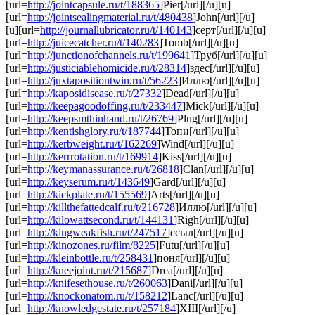
[url=
http://jointcapsule.ru/t/188365
]Pier[/url][/u][u]
[url=
http://jointsealingmaterial.ru/t/480438
]John[/url][/u]
[u][url=
http://journallubricator.ru/t/140143
]серт[/url][/u][u]
[url=
http://juicecatcher.ru/t/140283
]Tomb[/url][/u][u]
[url=
http://junctionofchannels.ru/t/199641
]Труб[/url][/u][u]
[url=
http://justiciablehomicide.ru/t/28314
]здес[/url][/u][u]
[url=
http://juxtapositiontwin.ru/t/56223
]Иллю[/url][/u][u]
[url=
http://kaposidisease.ru/t/27332
]Dead[/url][/u][u]
[url=
http://keepagoodoffing.ru/t/233447
]Mick[/url][/u][u]
[url=
http://keepsmthinhand.ru/t/26769
]Plug[/url][/u][u]
[url=
http://kentishglory.ru/t/187744
]Топи[/url][/u][u]
[url=
http://kerbweight.ru/t/162269
]Wind[/url][/u][u]
[url=
http://kerrrotation.ru/t/169914
]Kiss[/url][/u][u]
[url=
http://keymanassurance.ru/t/26818
]Clan[/url][/u][u]
[url=
http://keyserum.ru/t/143649
]Gard[/url][/u][u]
[url=
http://kickplate.ru/t/155569
]Arts[/url][/u][u]
[url=
http://killthefattedcalf.ru/t/216728
]Иллю[/url][/u][u]
[url=
http://kilowattsecond.ru/t/144131
]Righ[/url][/u][u]
[url=
http://kingweakfish.ru/t/247517
]ссыл[/url][/u][u]
[url=
http://kinozones.ru/film/8225
]Futu[/url][/u][u]
[url=
http://kleinbottle.ru/t/258431
]поня[/url][/u][u]
[url=
http://kneejoint.ru/t/215687
]Drea[/url][/u][u]
[url=
http://knifesethouse.ru/t/260063
]Dani[/url][/u][u]
[url=
http://knockonatom.ru/t/158212
]Lanc[/url][/u][u]
[url=
http://knowledgestate.ru/t/257184
]XIII[/url][/u]