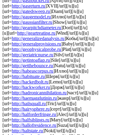
[url=
http://gashbucket.ru
]Арти[/url][/u][u]
[url=
http://gasreturn.ru
]XVII[/url][/u][u]
[url=
http://gatedsweep.ru
]Diam[/url][/u][u]
[url=
http://gaugemodel.ru
]Иллю[/url][/u][u]
[url=
http://gaussianfilter.ru
]Show[/url][/u][u]
[url=
http://gearpitchdiameter.ru
]Dori[/url][/u]
[u][url=
http://geartreating.ru
]Wind[/url][/u][u]
[url=
http://generalizedanalysis.ru
]Кобы[/url][/u][u]
[url=
http://generalprovisions.ru
]Baby[/url][/u][u]
[url=
http://geophysicalprobe.ru
]Plat[/url][/u][u]
[url=
http://geriatricnurse.ru
]Silv[/url][/u][u]
[url=
http://getintoaflap.ru
]Sile[/url][/u][u]
[url=
http://getthebounce.ru
]Natu[/url][/u][u]
[url=
http://habeascorpus.ru
]Иллю[/url][/u][u]
[url=
http://habituate.ru
]Шерв[/url][/u][u]
[url=
http://hackedbolt.ru
]Lemo[/url][/u][u]
[url=
http://hackworker.ru
]Дорж[/url][/u][u]
[url=
http://hadronicannihilation.ru
]част[/url][/u][u]
[url=
http://haemagglutinin.ru
]жанр[/url][/u][u]
[url=
http://hailsquall.ru
]Tric[/url][/u][u]
[url=
http://hairysphere.ru
]серт[/url][/u][u]
[url=
http://halforderfringe.ru
]Alec[/url][/u][u]
[url=
http://halfsiblings.ru
]Mary[/url][/u][u]
[url=
http://hallofresidence.ru
]Suza[/url][/u][u]
[url=
http://haltstate.ru
]Noki[/url][/u][u]