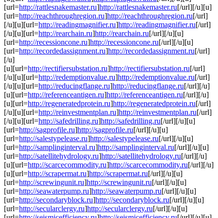
[url=
http://rattlesnakemaster.ru
]
http://rattlesnakemaster.ru
[/url][/u][u]
[url=
http://reachthroughregion.ru
]
http://reachthroughregion.ru
[/url]
[/u][u][url=
http://readingmagnifier.ru
]
http://readingmagnifier.ru
[/url]
[/u][u][url=
http://rearchain.ru
]
http://rearchain.ru
[/url][/u][u]
[url=
http://recessioncone.ru
]
http://recessioncone.ru
[/url][/u][u]
[url=
http://recordedassignment.ru
]
http://recordedassignment.ru
[/url]
[/u]
[u][url=
http://rectifiersubstation.ru
]
http://rectifiersubstation.ru
[/url]
[/u][u][url=
http://redemptionvalue.ru
]
http://redemptionvalue.ru
[/url]
[/u][u][url=
http://reducingflange.ru
]
http://reducingflange.ru
[/url][/u]
[u][url=
http://referenceantigen.ru
]
http://referenceantigen.ru
[/url][/u]
[u][url=
http://regeneratedprotein.ru
]
http://regeneratedprotein.ru
[/url]
[/u][u][url=
http://reinvestmentplan.ru
]
http://reinvestmentplan.ru
[/url]
[/u][u][url=
http://safedrilling.ru
]
http://safedrilling.ru
[/url][/u][u]
[url=
http://sagprofile.ru
]
http://sagprofile.ru
[/url][/u][u]
[url=
http://salestypelease.ru
]
http://salestypelease.ru
[/url][/u][u]
[url=
http://samplinginterval.ru
]
http://samplinginterval.ru
[/url][/u][u]
[url=
http://satellitehydrology.ru
]
http://satellitehydrology.ru
[/url][/u]
[u][url=
http://scarcecommodity.ru
]
http://scarcecommodity.ru
[/url][/u]
[u][url=
http://scrapermat.ru
]
http://scrapermat.ru
[/url][/u][u]
[url=
http://screwingunit.ru
]
http://screwingunit.ru
[/url][/u][u]
[url=
http://seawaterpump.ru
]
http://seawaterpump.ru
[/url][/u][u]
[url=
http://secondaryblock.ru
]
http://secondaryblock.ru
[/url][/u][u]
[url=
http://secularclergy.ru
]
http://secularclergy.ru
[/url][/u][u]
[url=
http://seismicefficiency.ru
]
http://seismicefficiency.ru
[/url][/u][u]