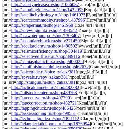
[url=
http://salestypelease.ru/shop/1066087
]авто[/url][/u][u]
[url=
http://samplinginterval.ru/shop/1432995
]Коро[/url][/u][u]
[url=
http://satellitehydrology.ru/shop/1461975
]Гурк[/url][/u][u]
[url=
http://scarcecommodity.ru/shop/1487996
]Пету[/url][/u][u]
[url=
http://scrapermat.ru/shop/1461968
]Соде[/url][/u][u]
[url=
http://screwingunit.ru/shop/1493542
]Иван[/url][/u][u]
[url=
http://seawaterpump.ru/shop/1303407
]Пучк[/url][/u][u]
[url=
http://secondaryblock.ru/shop/271450
]Sigm[/url][/u][u]
[url=
http://secularclergy.ru/shop/1480502
]wwwe[/url][/u][u]
[url=
http://seismicefficiency.ru/shop/304419
]Elvi[/url][/u][u]
[url=
http://selectivediffuser.ru/shop/399116
]Коле[/url][/u][u]
[url=
http://semiasphalticflux.ru/shop/400025
]Hele[/url][/u][u]
[url=
http://semifinishmachining.ru/shop/462632
]Gran[/url][/u][u]
[url=
http://spicetrade.ru/spice_zakaz/381
]прод[/url][/u][u]
[url=
http://spysale.ru/spy_zakaz/381
]прод[/url][/u]
[u][url=
http://stungun.ru/stun_zakaz/381
]прод[/url][/u][u]
[url=
http://tacticaldiameter.ru/shop/482382
]Jewe[/url][/u][u]
[url=
http://tailstockcenter.ru/shop/489763
]Frid[/url][/u][u]
[url=
http://tamecurve.ru/shop/497790
]авто[/url][/u][u]
[url=
http://tapecorrection.ru/shop/482721
]Keta[/url][/u][u]
[url=
http://tappingchuck.ru/shop/486425
]теат[/url][/u][u]
[url=
http://taskreasoning.ru/shop/498551
]физи[/url][/u][u]
[url=
http://technicalgrade.ru/shop/1821112
]Clar[/url][/u][u]
[url=
http://telangiectaticlipoma.ru/shop/1876994
]Comp[/url][/u][u]
[url=
http://telescopicdamper.ru/shop/650699
]чтен[/url][/u][u]