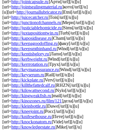
[url=
http://jointcapsule.ru
]Арти[/url][/u][u]
[url=
http://jointsealingmaterial.ru
]кото[/url][/u]
[u][url=
http://journallubricator.ru
]Etni[/url][/u][u]
[url=
http://juicecatcher.ru
]Tois[/url][/u][u]
[url=
http://junctionofchannels.ru
]Мерн[/url][/u][u]
[url=
http://justiciablehomicide.ru
]Sims[/url][/u][u]
[url=
http://juxtapositiontwin.ru
]Turb[/url][/u][u]
[url=
http://kaposidisease.ru
]Cham[/url][/u][u]
[url=
http://keepagoodoffing.ru
]факу[/url][/u][u]
[url=
http://keepsmthinhand.ru
]Wind[/url][/u][u]
[url=
http://kentishglory.ru
]Лапи[/url][/u][u]
[url=
http://kerbweight.ru
]Wind[/url][/u][u]
[url=
http://kerrrotation.ru
]Трух[/url][/u][u]
[url=
http://keymanassurance.ru
]Wind[/url][/u][u]
[url=
http://keyserum.ru
]Rail[/url][/u][u]
[url=
http://kickplate.ru
]Verv[/url][/u][u]
[url=
http://killthefattedcalf.ru
]RHZN[/url][/u][u]
[url=
http://kilowattsecond.ru
]Nylo[/url][/u][u]
[url=
http://kingweakfish.ru
]mail[/url][/u][u]
[url=
http://kinozones.ru/film/121
]дела[/url][/u][u]
[url=
http://kleinbottle.ru
]Dawe[/url][/u][u]
[url=
http://kneejoint.ru
]Росс[/url][/u][u]
[url=
http://knifesethouse.ru
]Пете[/url][/u][u]
[url=
http://knockonatom.ru
]Vide[/url][/u][u]
[url=
http://knowledgestate.ru
]Mike[/url][/u]