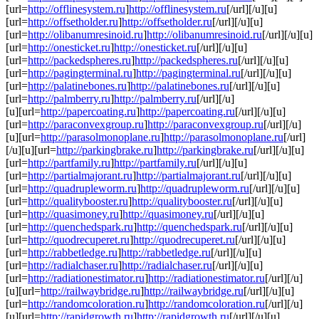
[url=
http://offlinesystem.ru
]
http://offlinesystem.ru
[/url][/u][u]
[url=
http://offsetholder.ru
]
http://offsetholder.ru
[/url][/u][u]
[url=
http://olibanumresinoid.ru
]
http://olibanumresinoid.ru
[/url][/u][u]
[url=
http://onesticket.ru
]
http://onesticket.ru
[/url][/u][u]
[url=
http://packedspheres.ru
]
http://packedspheres.ru
[/url][/u][u]
[url=
http://pagingterminal.ru
]
http://pagingterminal.ru
[/url][/u][u]
[url=
http://palatinebones.ru
]
http://palatinebones.ru
[/url][/u][u]
[url=
http://palmberry.ru
]
http://palmberry.ru
[/url][/u]
[u][url=
http://papercoating.ru
]
http://papercoating.ru
[/url][/u][u]
[url=
http://paraconvexgroup.ru
]
http://paraconvexgroup.ru
[/url][/u]
[u][url=
http://parasolmonoplane.ru
]
http://parasolmonoplane.ru
[/url]
[/u][u][url=
http://parkingbrake.ru
]
http://parkingbrake.ru
[/url][/u][u]
[url=
http://partfamily.ru
]
http://partfamily.ru
[/url][/u][u]
[url=
http://partialmajorant.ru
]
http://partialmajorant.ru
[/url][/u][u]
[url=
http://quadrupleworm.ru
]
http://quadrupleworm.ru
[/url][/u][u]
[url=
http://qualitybooster.ru
]
http://qualitybooster.ru
[/url][/u][u]
[url=
http://quasimoney.ru
]
http://quasimoney.ru
[/url][/u][u]
[url=
http://quenchedspark.ru
]
http://quenchedspark.ru
[/url][/u][u]
[url=
http://quodrecuperet.ru
]
http://quodrecuperet.ru
[/url][/u][u]
[url=
http://rabbetledge.ru
]
http://rabbetledge.ru
[/url][/u][u]
[url=
http://radialchaser.ru
]
http://radialchaser.ru
[/url][/u][u]
[url=
http://radiationestimator.ru
]
http://radiationestimator.ru
[/url][/u]
[u][url=
http://railwaybridge.ru
]
http://railwaybridge.ru
[/url][/u][u]
[url=
http://randomcoloration.ru
]
http://randomcoloration.ru
[/url][/u]
[u][url=
http://rapidgrowth.ru
]
http://rapidgrowth.ru
[/url][/u][u]