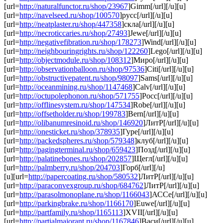
[url=
http://naturalfunctor.ru/shop/23967
]Gimm[/url][/u][u]
[url=
http://navelseed.ru/shop/100570
]русс[/url][/u][u]
[url=
http://neatplaster.ru/shop/447358
]скла[/url][/u][u]
[url=
http://necroticcaries.ru/shop/27493
]Jewe[/url][/u][u]
[url=
http://negativefibration.ru/shop/178273
]Wind[/url][/u][u]
[url=
http://neighbouringrights.ru/shop/122260
]Lego[/url][/u][u]
[url=
http://objectmodule.ru/shop/108312
]Миро[/url][/u][u]
[url=
http://observationballoon.ru/shop/97536
]Citi[/url][/u][u]
[url=
http://obstructivepatent.ru/shop/98097
]Sams[/url][/u][u]
[url=
http://oceanmining.ru/shop/1147468
]Calv[/url][/u][u]
[url=
http://octupolephonon.ru/shop/571755
]Росс[/url][/u][u]
[url=
http://offlinesystem.ru/shop/147534
]Robe[/url][/u][u]
[url=
http://offsetholder.ru/shop/199783
]Bern[/url][/u][u]
[url=
http://olibanumresinoid.ru/shop/146920
]ЛитР[/url][/u][u]
[url=
http://onesticket.ru/shop/378935
]Гуре[/url][/u][u]
[url=
http://packedspheres.ru/shop/579348
]клуб[/url][/u][u]
[url=
http://pagingterminal.ru/shop/659423
]Позд[/url][/u][u]
[url=
http://palatinebones.ru/shop/202857
]Щегл[/url][/u][u]
[url=
http://palmberry.ru/shop/204703
]Горб[/url][/u]
[u][url=
http://papercoating.ru/shop/580532
]ЛитР[/url][/u][u]
[url=
http://paraconvexgroup.ru/shop/684762
]ЛитР[/url][/u][u]
[url=
http://parasolmonoplane.ru/shop/1166043
]АССе[/url][/u][u]
[url=
http://parkingbrake.ru/shop/1166170
]Euwe[/url][/u][u]
[url=
http://partfamily.ru/shop/1165113
]XVII[/url][/u][u]
[url=
http://partialmajorant.ru/shop/1167846
]Васи[/url][/u][u]