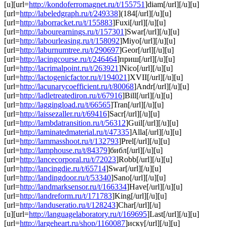
[u][url=
http://kondoferromagnet.ru/t/155751
]diam[/url][/u][u]
[url=
http://labeledgraph.ru/t/249338
](184[/url][/u][u]
[url=
http://laborracket.ru/t/155883
]Fuxi[/url][/u][u]
[url=
http://labourearnings.ru/t/157301
]Swar[/url][/u][u]
[url=
http://labourleasing.ru/t/158092
]Miyo[/url][/u][u]
[url=
http://laburnumtree.ru/t/290697
]Geor[/url][/u][u]
[url=
http://lacingcourse.ru/t/246464
]приш[/url][/u][u]
[url=
http://lacrimalpoint.ru/t/263921
]Nico[/url][/u][u]
[url=
http://lactogenicfactor.ru/t/194021
]XVII[/url][/u][u]
[url=
http://lacunarycoefficient.ru/t/80068
]Andr[/url][/u][u]
[url=
http://ladletreatediron.ru/t/67916
]Bill[/url][/u][u]
[url=
http://laggingload.ru/t/66565
]Tran[/url][/u][u]
[url=
http://laissezaller.ru/t/69416
]Sacr[/url][/u][u]
[url=
http://lambdatransition.ru/t/56312
]Guil[/url][/u][u]
[url=
http://laminatedmaterial.ru/t/47335
]Alla[/url][/u][u]
[url=
http://lammasshoot.ru/t/132793
]Prel[/url][/u][u]
[url=
http://lamphouse.ru/t/84379
]библ[/url][/u][u]
[url=
http://lancecorporal.ru/t/72023
]Robb[/url][/u][u]
[url=
http://lancingdie.ru/t/65714
]Swar[/url][/u][u]
[url=
http://landingdoor.ru/t/53340
]Sano[/url][/u][u]
[url=
http://landmarksensor.ru/t/166334
]Have[/url][/u][u]
[url=
http://landreform.ru/t/171783
]King[/url][/u][u]
[url=
http://landuseratio.ru/t/128243
]Char[/url][/u]
[u][url=
http://languagelaboratory.ru/t/169695
]Last[/url][/u][u]
[url=
http://largeheart.ru/shop/1160087
]иску[/url][/u][u]