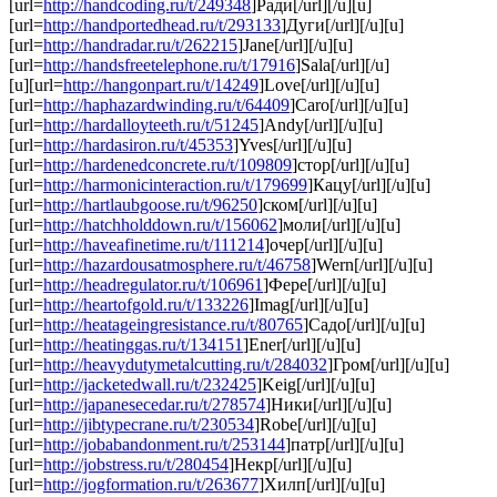
[url=
http://handcoding.ru/t/249348
]Ради[/url][/u][u]
[url=
http://handportedhead.ru/t/293133
]Дуги[/url][/u][u]
[url=
http://handradar.ru/t/262215
]Jane[/url][/u][u]
[url=
http://handsfreetelephone.ru/t/17916
]Sala[/url][/u]
[u][url=
http://hangonpart.ru/t/14249
]Love[/url][/u][u]
[url=
http://haphazardwinding.ru/t/64409
]Caro[/url][/u][u]
[url=
http://hardalloyteeth.ru/t/51245
]Andy[/url][/u][u]
[url=
http://hardasiron.ru/t/45353
]Yves[/url][/u][u]
[url=
http://hardenedconcrete.ru/t/109809
]стор[/url][/u][u]
[url=
http://harmonicinteraction.ru/t/179699
]Кацу[/url][/u][u]
[url=
http://hartlaubgoose.ru/t/96250
]ском[/url][/u][u]
[url=
http://hatchholddown.ru/t/156062
]моли[/url][/u][u]
[url=
http://haveafinetime.ru/t/111214
]очер[/url][/u][u]
[url=
http://hazardousatmosphere.ru/t/46758
]Wern[/url][/u][u]
[url=
http://headregulator.ru/t/106961
]Фере[/url][/u][u]
[url=
http://heartofgold.ru/t/133226
]Imag[/url][/u][u]
[url=
http://heatageingresistance.ru/t/80765
]Садо[/url][/u][u]
[url=
http://heatinggas.ru/t/134151
]Ener[/url][/u][u]
[url=
http://heavydutymetalcutting.ru/t/284032
]Гром[/url][/u][u]
[url=
http://jacketedwall.ru/t/232425
]Keig[/url][/u][u]
[url=
http://japanesecedar.ru/t/278574
]Ники[/url][/u][u]
[url=
http://jibtypecrane.ru/t/230534
]Robe[/url][/u][u]
[url=
http://jobabandonment.ru/t/253144
]патр[/url][/u][u]
[url=
http://jobstress.ru/t/280454
]Некр[/url][/u][u]
[url=
http://jogformation.ru/t/263677
]Хилп[/url][/u][u]