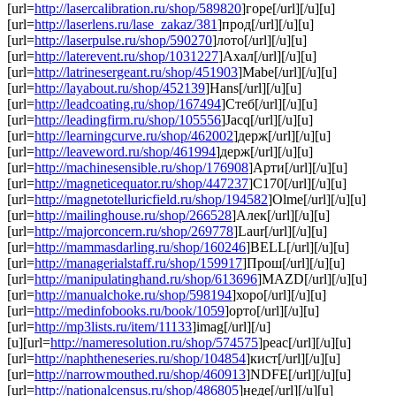
[url=
http://lasercalibration.ru/shop/589820
]горе[/url][/u][u]
[url=
http://laserlens.ru/lase_zakaz/381
]прод[/url][/u][u]
[url=
http://laserpulse.ru/shop/590270
]лото[/url][/u][u]
[url=
http://laterevent.ru/shop/1031227
]Ахал[/url][/u][u]
[url=
http://latrinesergeant.ru/shop/451903
]Mabe[/url][/u][u]
[url=
http://layabout.ru/shop/452139
]Hans[/url][/u][u]
[url=
http://leadcoating.ru/shop/167494
]Стеб[/url][/u][u]
[url=
http://leadingfirm.ru/shop/105556
]Jacq[/url][/u][u]
[url=
http://learningcurve.ru/shop/462002
]держ[/url][/u][u]
[url=
http://leaveword.ru/shop/461994
]держ[/url][/u][u]
[url=
http://machinesensible.ru/shop/176908
]Арти[/url][/u][u]
[url=
http://magneticequator.ru/shop/447237
]C170[/url][/u][u]
[url=
http://magnetotelluricfield.ru/shop/194582
]Olme[/url][/u][u]
[url=
http://mailinghouse.ru/shop/266528
]Алек[/url][/u][u]
[url=
http://majorconcern.ru/shop/269778
]Laur[/url][/u][u]
[url=
http://mammasdarling.ru/shop/160246
]BELL[/url][/u][u]
[url=
http://managerialstaff.ru/shop/159917
]Прош[/url][/u][u]
[url=
http://manipulatinghand.ru/shop/613696
]MAZD[/url][/u][u]
[url=
http://manualchoke.ru/shop/598194
]хоро[/url][/u][u]
[url=
http://medinfobooks.ru/book/1059
]орто[/url][/u][u]
[url=
http://mp3lists.ru/item/11133
]imag[/url][/u]
[u][url=
http://nameresolution.ru/shop/574575
]peac[/url][/u][u]
[url=
http://naphtheneseries.ru/shop/104854
]кист[/url][/u][u]
[url=
http://narrowmouthed.ru/shop/460913
]NDFE[/url][/u][u]
[url=
http://nationalcensus.ru/shop/486805
]неде[/url][/u][u]