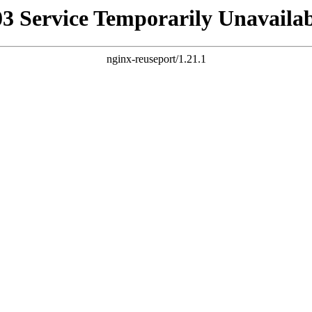
03 Service Temporarily Unavailab
nginx-reuseport/1.21.1