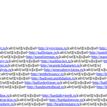
et.ru
]сайт[/url][/u][u][url=
http://eyesvision.ru
]сайт[/url][/u][u][url=
http
айт[/url][/u][u][url=
http://gaffertape.ru
]сайт[/url][/u][u][url=
http://gage
т[/url][/u][u][url=
http://gangforeman.ru
]сайт[/url][/u][u][url=
http://ga
tery.ru
]сайт[/url][/u][u][url=
http://gashbucket.ru
]сайт[/url][/u][u][url=
ht
ter.ru
]сайт[/url][/u][u][url=
http://gearpitchdiameter.ru
]сайт[/url][/u]
lysis.ru
]сайт[/url][/u][u][url=
http://generalprovisions.ru
]сайт[/url][/u][
сайт[/url][/u][u][url=
http://getthebounce.ru
]сайт[/url][/u][u][url=
http://
]сайт[/url][/u][u][url=
http://hadronicannihilation.ru
]сайт[/url][/u][u][url
[/url][/u][u][url=
http://halforderfringe.ru
]сайт[/url][/u][u][url=
http://hal
йт[/url][/u][u][url=
http://handportedhead.ru
]сайт[/url][/u][u][url=
http://
ding.ru
]сайт[/url][/u][u][url=
http://hardalloyteeth.ru
]сайт[/url][/u][u][ur
teraction.ru
]сайт[/url][/u][u][url=
http://hartlaubgoose.ru
]сайт[/url][/u][
sphere.ru
]сайт[/url][/u][u][url=
http://headregulator.ru
]сайт[/url][/u][u][