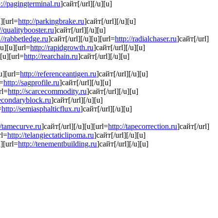
p://pagingterminal.ru
]сайт[/url][/u][u]
u][url=
http://parkingbrake.ru
]сайт[/url][/u][u]
//qualitybooster.ru
]сайт[/url][/u][u]
://rabbetledge.ru
]сайт[/url][/u][u][url=
http://radialchaser.ru
]сайт[/url]
/u][u][url=
http://rapidgrowth.ru
]сайт[/url][/u][u]
][u][url=
http://rearchain.ru
]сайт[/url][/u][u]
u][url=
http://referenceantigen.ru
]сайт[/url][/u][u]
l=
http://sagprofile.ru
]сайт[/url][/u][u]
rl=
http://scarcecommodity.ru
]сайт[/url][/u][u]
secondaryblock.ru
]сайт[/url][/u][u]
=
http://semiasphalticflux.ru
]сайт[/url][/u][u]
//tamecurve.ru
]сайт[/url][/u][u][url=
http://tapecorrection.ru
]сайт[/url]
rl=
http://telangiectaticlipoma.ru
]сайт[/url][/u][u]
u][url=
http://tenementbuilding.ru
]сайт[/url][/u][u]