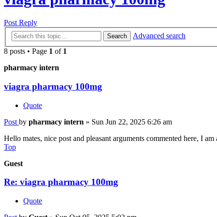
Post Reply
Advanced search
Search
8 posts • Page
1
of
1
pharmacy intern
viagra pharmacy 100mg
Quote
Post
by
pharmacy intern
»
Sun Jun 22, 2025 6:26 am
Hello mates, nice post and pleasant arguments commented here, I am a
Top
Guest
Re: viagra pharmacy 100mg
Quote