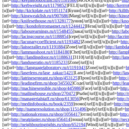
[url=
http://keepagoodoffing.ru/t/1181086
]MODO[/url][/u][u][url=
htt
[url=
http://kerbweight.ru/t/1179852
]FELI[/url][/u][u][url=
http://kerrr
[u][url=
http://kickplate.ru/t/1051174
]Буши[/url][/u][u][url=
http://kill
[url=
http://kingweakfish.ru/t/907686
]Marg[/url][/u][u][url=
http://kino
[url=
http://knifesethouse.ru/t/1328177
]унив[/url][/u][u][url=
http://kn
[u][url=
http://kondoferromagnet.ru/t/1244412
]Неза[/url][/u][u][url=
ht
[url=
http://labourearnings.ru/t/1548455
]зака[/url][/u][u][url=
http://la
[url=
http://lacingcourse.ru/t/1188854
]сере[/url][/u][u][url=
http://lacri
[url=
http://lacunarycoefficient.ru/t/1193482
]Zone[/url][/u][u][url=
http
[url=
http://laissezaller.ru/t/1191884
]Zone[/url][/u][u][url=
http://lambda
[url=
http://lammasshoot.ru/t/1184180
]Chet[/url][/u][u][url=
http://lam
[u][url=
http://landingdoor.ru/t/1188631
]3110[/url][/u][u][url=
http://la
[url=
http://landuseratio.ru/t/1185233
]Zone[/url][/u]
[u][url=
http://languagelaboratory.ru/t/1191043
]Zone[/url][/u][u][url=
h
[url=
http://laserlens.ru/lase_zakaz/1421
]Lanc[/url][/u][u][url=
http://l
[url=
http://latrinesergeant.ru/shop/453125
]Прои[/url][/u][u][url=
http:
[url=
http://leadingfirm.ru/shop/345502
]Соде[/url][/u][u][url=
http://l
[url=
http://machinesensible.ru/shop/445986
]Face[/url][/u][u][url=
http
[url=
http://mailinghouse.ru/shop/270472
]Рыби[/url][/u][u][url=
http:/
[url=
http://managerialstaff.ru/shop/613056
]Perf[/url][/u][u][url=
http:/
[url=
http://medinfobooks.ru/book/2359
]помо[/url][/u][u][url=
http://m
[u][url=
http://nameresolution.ru/shop/1151496
]poly[/url][/u][u][url=
ht
[url=
http://nationalcensus.ru/shop/1056417
]отли[/url][/u][u][url=
http
[url=
http://neatplaster.ru/shop/456414
]лоша[/url][/u][u][url=
http://ne
[url=
http://neighbouringrights.ru/shop/652194
]Wind[/url][/u][u][url=
h