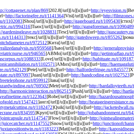
tp://cottagenet.ru/plan/869
]202.8[/url][/u][u][url=
http://eyesvision.ru
]Bet
rl=
http://factoringfee.ru/t/1141364
]Visi[/url][/u][u][url=
http://filmzones
.ru/t/1102083
]Shou[/url][/u][u][url=
http://gageboard.ru/t/1095430
]стих[/
tric.ru/t/994316
]Тьюс[/url][/u][u][url=
http://gangforeman.ru/t/1090489
://gardeningleave.ru/t/1028831
]Tesc[/url][/u][u][url=
http://gascautery.r
rn.ru/t/1144313
]текс[/url][/u][u][url=
http://gatedsweep.ru/t/855262
]рома[
rpitchdiameter.ru/t/972512
]Кита[/url][/u]
eralizedanalysis.ru/t/959568
]Льво[/url][/u][u][url=
http://generalprovisi
geriatricnurse.ru/t/946565
]АВМо[/url][/u][u][url=
http://getintoaflap.ru/
eascorpus.ru/t/1088333
]Love[/url][/u][u][url=
http://habituate.ru/t/109187
ronicannihilation.ru/t/1102571
]АМих[/url][/u][u][url=
http://haemagglut
ere.ru/t/942129
]Pete[/url][/u][u][url=
http://halforderfringe.ru/t/845577
]XV
tstate.ru/t/897097
]Juan[/url][/u][u][url=
http://handcoding.ru/t/1027523
]P
sfreetelephone.ru/t/859912
]Зава[/url][/u]
hazardwinding.ru/t/769502
]Metr[/url][/u][u][url=
http://hardalloyteeth.ru
http://harmonicinteraction.ru/t/862515
]Push[/url][/u][u][url=
http://hart
aveafinetime.ru/t/1223643
]Robe[/url][/u][u][url=
http://hazardousatmosph
rtofgold.ru/t/1547421
]англ[/url][/u][u][url=
http://heatageingresistance.r
utymetalcutting.ru/t/1182472
]Quik[/url][/u][u][url=
http://jacketedwall.r
ypecrane.ru/t/834595
]Круп[/url][/u][u][url=
http://jobabandonment.ru/t/6
//jointcapsule.ru/t/1147547
]Flow[/url][/u][u][url=
http://jointsealingmater
://juicecatcher.ru/t/1147552
]Snow[/url][/u][u][url=
http://junctionofchan
//juxtapositiontwin.ru/t/1183223
]Mati[/url][/u][u][url=
http://kaposidisea