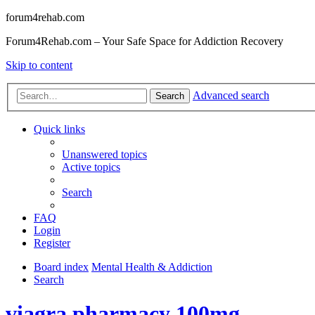
forum4rehab.com
Forum4Rehab.com – Your Safe Space for Addiction Recovery
Skip to content
Advanced search
Search
Quick links
Unanswered topics
Active topics
Search
FAQ
Login
Register
Board index
Mental Health & Addiction
Search
viagra pharmacy 100mg