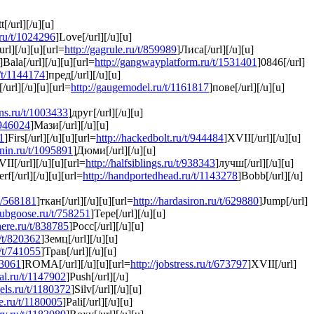
t[/url][/u][u]
.ru/t/1024296
]Love[/url][/u][u]
url][/u][u][url=
http://gagrule.ru/t/859989
]Лиса[/url][/u][u]
]Bala[/url][/u][u][url=
http://gangwayplatform.ru/t/1531401
]0846[/url]
u/t/1144174
]пред[/url][/u][u]
/url][/u][u][url=
http://gaugemodel.ru/t/1161817
]пове[/url][/u][u]
ons.ru/t/1003433
]друг[/url][/u][u]
t/946024
]Мази[/url][/u][u]
1
]Firs[/url][/u][u][url=
http://hackedbolt.ru/t/944484
]XVII[/url][/u][u]
inin.ru/t/1095891
]Дюми[/url][/u][u]
II[/url][/u][u][url=
http://halfsiblings.ru/t/938343
]лучш[/url][/u][u]
erf[/url][/u][u][url=
http://handportedhead.ru/t/1143278
]Bobb[/url][/u]
/t/568181
]ткан[/url][/u][u][url=
http://hardasiron.ru/t/629880
]Jump[/url]
laubgoose.ru/t/758251
]Тере[/url][/u][u]
ere.ru/t/838785
]Росс[/url][/u][u]
u/t/820362
]Земц[/url][/u][u]
u/t/741055
]Трав[/url][/u][u]
43061
]ROMA[/url][/u][u][url=
http://jobstress.ru/t/673797
]XVII[/url]
ial.ru/t/1147902
]Push[/url][/u]
nels.ru/t/1180372
]Silv[/url][/u][u]
se.ru/t/1180005
]Pali[/url][/u][u]