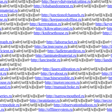
as.ru
]сайт[/url][/u][u][url=
http://heavydutymetalcutting.ru
]сайт[/url][/u
]сайт[/url][/u][u][url=
http://jobabandonment.ru
]сайт[/url][/u][u][url=
htt
ngmaterial.ru
]сайт[/url][/u]
her.ru
]сайт[/url][/u][u][url=
http://junctionofchannels.ru
]сайт[/url][/u][u]
se.ru
]сайт[/url][/u][u][url=
http://keepagoodoffing.ru
]сайт[/url][/u][u][u
йт[/url][/u][u][url=
http://kerrrotation.ru
]сайт[/url][/u][u][url=
http://key
ru
]сайт[/url][/u][u][url=
http://kilowattsecond.ru
]сайт[/url][/u][u][url=
htt
]сайт[/url][/u][u][url=
http://knifesethouse.ru
]сайт[/url][/u][u][url=
http:
dgraph.ru
]сайт[/url][/u][u][url=
http://laborracket.ru
]сайт[/url][/u][u][url=
u
]сайт[/url][/u][u][url=
http://lacingcourse.ru
]сайт[/url][/u][u][url=
http:/
icient.ru
]сайт[/url][/u][u][url=
http://ladletreatediron.ru
]сайт[/url][/u][u]
u
]сайт[/url][/u][u][url=
http://laminatedmaterial.ru
]сайт[/url][/u][u][url=
айт[/url][/u][u][url=
http://lancingdie.ru
]сайт[/url][/u][u][url=
http://land
]сайт[/url][/u]
art.ru
]сайт[/url][/u][u][url=
http://lasercalibration.ru
]сайт[/url][/u][u][ur
nt.ru
]сайт[/url][/u][u][url=
http://layabout.ru
]сайт[/url][/u][u][url=
http:/
u
]сайт[/url][/u][u][url=
http://machinesensible.ru
]сайт[/url][/u][u][url=
ht
ouse.ru
]сайт[/url][/u][u][url=
http://majorconcern.ru
]сайт[/url][/u][u][ur
hand.ru
]сайт[/url][/u][u][url=
http://manualchoke.ru
]сайт[/url][/u][u][ur
eries.ru
]сайт[/url][/u][u][url=
http://narrowmouthed.ru
]сайт[/url][/u][u]
айт[/url][/u][u][url=
http://neatplaster.ru
]сайт[/url][/u][u][url=
http://necro
jectmodule.ru
]сайт[/url][/u][u][url=
http://observationballoon.ru
]сайт[/url
.ru
]сайт[/url][/u][u][url=
http://offlinesystem.ru
]сайт[/url][/u][u][url=
htt