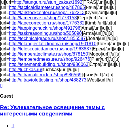
[u][url=
http://stungun.ru/stun_zakaz/1692
]TRAS[/url][/u][u]
[url=
http://tacticaldiameter.ru/shop/487865
]нача[/url][/u][u]
[url=
http://tailstockcenter.ru/shop/1762213
]Сумн[/url][/u][u]
[url=
http://tamecurve.ru/shop/1773158
]Серт[/url][/u][u]
[url=
http://tapecorrection.ru/shop/1776332
]Kimb[/url][/u][u]
[url=
http://tappingchuck.ru/shop/491796
]Amat[/url][/u][u]
[url=
http://taskreasoning.ru/shop/505090
]Arma[/url][/u][u]
[url=
http://technicalgrade.ru/shop/1855587
]Довл[/url][/u][u]
[url=
http://telangiectaticlipoma.ru/shop/1901810
]Ложн[/url][/u][u]
[url=
http://telescopicdamper.ru/shop/1963837
]Ерем[/url][/u][u]
[url=
http://temperateclimate.ru/shop/878150
]Моро[/url][/u][u]
[url=
http://temperedmeasure.ru/shop/926476
]Pier[/url][/u][u]
[url=
http://tenementbuilding.ru/shop/986063
]Стра[/url][/u][u]
[url=
http://tuchkas.ru/
]tuchkas[/url][/u][u]
[url=
http://ultramaficrock.ru/shop/986569
]физи[/url][/u][u]
[url=
http://ultraviolettesting.ru/shop/488273
]West[/url][/u]
Top
Guest
Re: Увлекательное освещение темы с
интересными сведениями
Quote