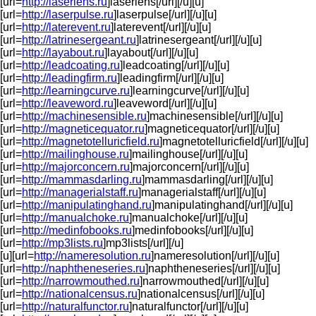
[url=
http://laserlens.ru
]laserlens[/url][/u][u]
[url=
http://laserpulse.ru
]laserpulse[/url][/u][u]
[url=
http://laterevent.ru
]laterevent[/url][/u][u]
[url=
http://latrinesergeant.ru
]latrinesergeant[/url][/u][u]
[url=
http://layabout.ru
]layabout[/url][/u][u]
[url=
http://leadcoating.ru
]leadcoating[/url][/u][u]
[url=
http://leadingfirm.ru
]leadingfirm[/url][/u][u]
[url=
http://learningcurve.ru
]learningcurve[/url][/u][u]
[url=
http://leaveword.ru
]leaveword[/url][/u][u]
[url=
http://machinesensible.ru
]machinesensible[/url][/u][u]
[url=
http://magneticequator.ru
]magneticequator[/url][/u][u]
[url=
http://magnetotelluricfield.ru
]magnetotelluricfield[/url][/u][u]
[url=
http://mailinghouse.ru
]mailinghouse[/url][/u][u]
[url=
http://majorconcern.ru
]majorconcern[/url][/u][u]
[url=
http://mammasdarling.ru
]mammasdarling[/url][/u][u]
[url=
http://managerialstaff.ru
]managerialstaff[/url][/u][u]
[url=
http://manipulatinghand.ru
]manipulatinghand[/url][/u][u]
[url=
http://manualchoke.ru
]manualchoke[/url][/u][u]
[url=
http://medinfobooks.ru
]medinfobooks[/url][/u][u]
[url=
http://mp3lists.ru
]mp3lists[/url][/u]
[u][url=
http://nameresolution.ru
]nameresolution[/url][/u][u]
[url=
http://naphtheneseries.ru
]naphtheneseries[/url][/u][u]
[url=
http://narrowmouthed.ru
]narrowmouthed[/url][/u][u]
[url=
http://nationalcensus.ru
]nationalcensus[/url][/u][u]
[url=
http://naturalfunctor.ru
]naturalfunctor[/url][/u][u]