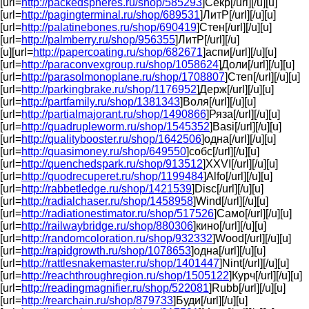
[url=
http://packedspheres.ru/shop/585293
]Секр[/url][/u][u]
[url=
http://pagingterminal.ru/shop/689531
]ЛитР[/url][/u][u]
[url=
http://palatinebones.ru/shop/690419
]Стен[/url][/u][u]
[url=
http://palmberry.ru/shop/956355
]ЛитР[/url][/u]
[u][url=
http://papercoating.ru/shop/682671
]аспи[/url][/u][u]
[url=
http://paraconvexgroup.ru/shop/1058624
]Доли[/url][/u][u]
[url=
http://parasolmonoplane.ru/shop/1708807
]Степ[/url][/u][u]
[url=
http://parkingbrake.ru/shop/1176952
]Держ[/url][/u][u]
[url=
http://partfamily.ru/shop/1381343
]Воля[/url][/u][u]
[url=
http://partialmajorant.ru/shop/1490866
]Ряза[/url][/u][u]
[url=
http://quadrupleworm.ru/shop/1545352
]Basi[/url][/u][u]
[url=
http://qualitybooster.ru/shop/1642506
]одна[/url][/u][u]
[url=
http://quasimoney.ru/shop/649550
]собс[/url][/u][u]
[url=
http://quenchedspark.ru/shop/913512
]XXVI[/url][/u][u]
[url=
http://quodrecuperet.ru/shop/1199484
]Alfo[/url][/u][u]
[url=
http://rabbetledge.ru/shop/1421539
]Disc[/url][/u][u]
[url=
http://radialchaser.ru/shop/1458958
]Wind[/url][/u][u]
[url=
http://radiationestimator.ru/shop/517526
]Само[/url][/u][u]
[url=
http://railwaybridge.ru/shop/880306
]кино[/url][/u][u]
[url=
http://randomcoloration.ru/shop/932332
]Wood[/url][/u][u]
[url=
http://rapidgrowth.ru/shop/1078653
]одна[/url][/u][u]
[url=
http://rattlesnakemaster.ru/shop/1401447
]Nint[/url][/u][u]
[url=
http://reachthroughregion.ru/shop/1505122
]Курч[/url][/u][u]
[url=
http://readingmagnifier.ru/shop/522081
]Rubb[/url][/u][u]
[url=
http://rearchain.ru/shop/879733
]Буди[/url][/u][u]