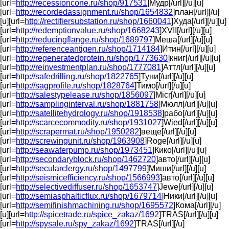
[url=
http://recessioncone.ru/shop/917531
]Мудр[/url][/u][u]
[url=
http://recordedassignment.ru/shop/1654832
]план[/url][/u]
[u][url=
http://rectifiersubstation.ru/shop/1660041
]Худа[/url][/u][u]
[url=
http://redemptionvalue.ru/shop/1668243
]XVII[/url][/u][u]
[url=
http://reducingflange.ru/shop/1689797
]Меша[/url][/u][u]
[url=
http://referenceantigen.ru/shop/1714184
]Итин[/url][/u][u]
[url=
http://regeneratedprotein.ru/shop/1773630
]книг[/url][/u][u]
[url=
http://reinvestmentplan.ru/shop/1777081
]Аттл[/url][/u][u]
[url=
http://safedrilling.ru/shop/1822765
]Туни[/url][/u][u]
[url=
http://sagprofile.ru/shop/1828764
]Тимо[/url][/u][u]
[url=
http://salestypelease.ru/shop/1856097
]Micr[/url][/u][u]
[url=
http://samplinginterval.ru/shop/1881758
]Мюлл[/url][/u][u]
[url=
http://satellitehydrology.ru/shop/1918538
]рабо[/url][/u][u]
[url=
http://scarcecommodity.ru/shop/1931027
]Wied[/url][/u][u]
[url=
http://scrapermat.ru/shop/1950282
]веще[/url][/u][u]
[url=
http://screwingunit.ru/shop/1963908
]Roge[/url][/u][u]
[url=
http://seawaterpump.ru/shop/1973451
]Кико[/url][/u][u]
[url=
http://secondaryblock.ru/shop/1462720
]авто[/url][/u][u]
[url=
http://secularclergy.ru/shop/1497799
]Миши[/url][/u][u]
[url=
http://seismicefficiency.ru/shop/1566993
]авто[/url][/u][u]
[url=
http://selectivediffuser.ru/shop/1653747
]Jewe[/url][/u][u]
[url=
http://semiasphalticflux.ru/shop/1679714
]Ники[/url][/u][u]
[url=
http://semifinishmachining.ru/shop/1695572
]Кома[/url][/u]
[u][url=
http://spicetrade.ru/spice_zakaz/1692
]TRAS[/url][/u][u]
[url=
http://spysale.ru/spy_zakaz/1692
]TRAS[/url][/u]