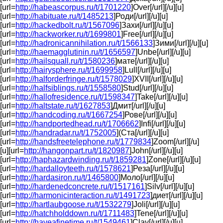
[url=
http://habeascorpus.ru/t/1701220
]Over[/url][/u][u]
[url=
http://habituate.ru/t/1485213
]Роди[/url][/u][u]
[url=
http://hackedbolt.ru/t/1567096
]Захи[/url][/u][u]
[url=
http://hackworker.ru/t/1699801
]Free[/url][/u][u]
[url=
http://hadronicannihilation.ru/t/1566133
]Зими[/url][/u][u]
[url=
http://haemagglutinin.ru/t/1656597
]Unbe[/url][/u][u]
[url=
http://hailsquall.ru/t/1580236
]мате[/url][/u][u]
[url=
http://hairysphere.ru/t/1699958
]Lull[/url][/u][u]
[url=
http://halforderfringe.ru/t/1578029
]XVII[/url][/u][u]
[url=
http://halfsiblings.ru/t/1558580
]Stud[/url][/u][u]
[url=
http://hallofresidence.ru/t/1598347
]Take[/url][/u][u]
[url=
http://haltstate.ru/t/1627853
]Дмит[/url][/u][u]
[url=
http://handcoding.ru/t/1667254
]Рове[/url][/u][u]
[url=
http://handportedhead.ru/t/1706662
]Infi[/url][/u][u]
[url=
http://handradar.ru/t/1752005
](Ста[/url][/u][u]
[url=
http://handsfreetelephone.ru/t/1779834
]Zoom[/url][/u]
[u][url=
http://hangonpart.ru/t/1820987
]John[/url][/u][u]
[url=
http://haphazardwinding.ru/t/1859281
]Zone[/url][/u][u]
[url=
http://hardalloyteeth.ru/t/1578621
]Реза[/url][/u][u]
[url=
http://hardasiron.ru/t/1465800
]Моло[/url][/u][u]
[url=
http://hardenedconcrete.ru/t/1517161
]Silv[/url][/u][u]
[url=
http://harmonicinteraction.ru/t/1491723
]диет[/url][/u][u]
[url=
http://hartlaubgoose.ru/t/1532279
]Joli[/url][/u][u]
[url=
http://hatchholddown.ru/t/1711483
]Tene[/url][/u][u]
[url=
http://haveafinetime.ru/t/1549461
]Clay[/url][/u][u]