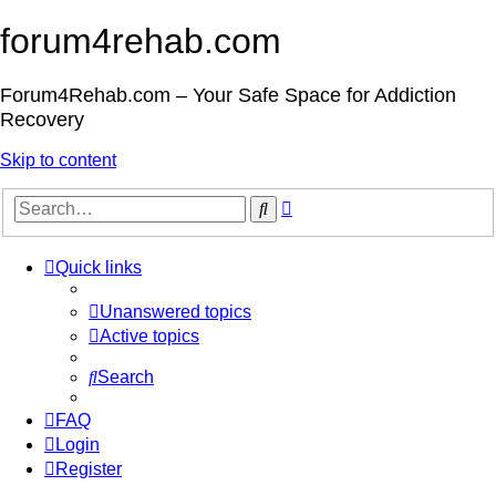
forum4rehab.com
Forum4Rehab.com – Your Safe Space for Addiction
Recovery
Skip to content
Advanced
Search
search
Quick links
Unanswered topics
Active topics
Search
FAQ
Login
Register