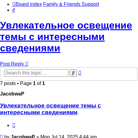
Board index
Family & Friends Support
Search
Увлекательное освещение
темы с интересными
сведениями
Post Reply
Advanced
Search
search
7 posts • Page
1
of
1
JacobwaP
Увлекательное освещение темы с
интересными сведениями
Quote
Post
by
JacobwaP
»
Mon Jul 14, 2025 4:44 am