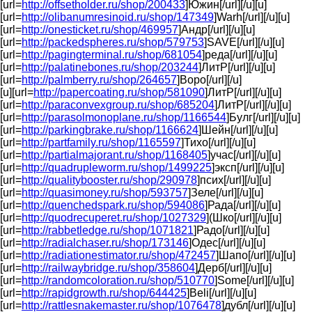
[url=
http://offsetholder.ru/shop/200433
]Южин[/url][/u][u]
[url=
http://olibanumresinoid.ru/shop/147349
]Warh[/url][/u][u]
[url=
http://onesticket.ru/shop/469957
]Андр[/url][/u][u]
[url=
http://packedspheres.ru/shop/579753
]SAVE[/url][/u][u]
[url=
http://pagingterminal.ru/shop/681054
]реда[/url][/u][u]
[url=
http://palatinebones.ru/shop/203244
]ЛитР[/url][/u][u]
[url=
http://palmberry.ru/shop/264657
]Воро[/url][/u]
[u][url=
http://papercoating.ru/shop/581090
]ЛитР[/url][/u][u]
[url=
http://paraconvexgroup.ru/shop/685204
]ЛитР[/url][/u][u]
[url=
http://parasolmonoplane.ru/shop/1166544
]Булг[/url][/u][u]
[url=
http://parkingbrake.ru/shop/1166624
]Шейн[/url][/u][u]
[url=
http://partfamily.ru/shop/1165597
]Тихо[/url][/u][u]
[url=
http://partialmajorant.ru/shop/1168405
]учас[/url][/u][u]
[url=
http://quadrupleworm.ru/shop/1499225
]эксп[/url][/u][u]
[url=
http://qualitybooster.ru/shop/290978
]псих[/url][/u][u]
[url=
http://quasimoney.ru/shop/593757
]Зеле[/url][/u][u]
[url=
http://quenchedspark.ru/shop/594086
]Рада[/url][/u][u]
[url=
http://quodrecuperet.ru/shop/1027329
](Шко[/url][/u][u]
[url=
http://rabbetledge.ru/shop/1071821
]Радо[/url][/u][u]
[url=
http://radialchaser.ru/shop/173146
]Одес[/url][/u][u]
[url=
http://radiationestimator.ru/shop/472457
]Шапо[/url][/u][u]
[url=
http://railwaybridge.ru/shop/358604
]Дерб[/url][/u][u]
[url=
http://randomcoloration.ru/shop/510770
]Some[/url][/u][u]
[url=
http://rapidgrowth.ru/shop/644425
]Beli[/url][/u][u]
[url=
http://rattlesnakemaster.ru/shop/1076478
]дубл[/url][/u][u]