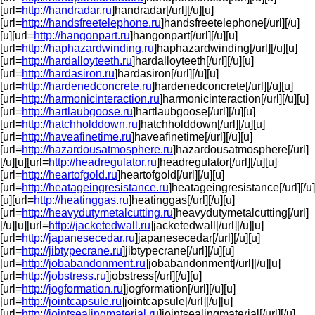
[url=
http://handradar.ru
]handradar[/url][/u][u]
[url=
http://handsfreetelephone.ru
]handsfreetelephone[/url][/u]
[u][url=
http://hangonpart.ru
]hangonpart[/url][/u][u]
[url=
http://haphazardwinding.ru
]haphazardwinding[/url][/u][u]
[url=
http://hardalloyteeth.ru
]hardalloyteeth[/url][/u][u]
[url=
http://hardasiron.ru
]hardasiron[/url][/u][u]
[url=
http://hardenedconcrete.ru
]hardenedconcrete[/url][/u][u]
[url=
http://harmonicinteraction.ru
]harmonicinteraction[/url][/u][u]
[url=
http://hartlaubgoose.ru
]hartlaubgoose[/url][/u][u]
[url=
http://hatchholddown.ru
]hatchholddown[/url][/u][u]
[url=
http://haveafinetime.ru
]haveafinetime[/url][/u][u]
[url=
http://hazardousatmosphere.ru
]hazardousatmosphere[/url]
[/u][u][url=
http://headregulator.ru
]headregulator[/url][/u][u]
[url=
http://heartofgold.ru
]heartofgold[/url][/u][u]
[url=
http://heatageingresistance.ru
]heatageingresistance[/url][/u]
[u][url=
http://heatinggas.ru
]heatinggas[/url][/u][u]
[url=
http://heavydutymetalcutting.ru
]heavydutymetalcutting[/url]
[/u][u][url=
http://jacketedwall.ru
]jacketedwall[/url][/u][u]
[url=
http://japanesecedar.ru
]japanesecedar[/url][/u][u]
[url=
http://jibtypecrane.ru
]jibtypecrane[/url][/u][u]
[url=
http://jobabandonment.ru
]jobabandonment[/url][/u][u]
[url=
http://jobstress.ru
]jobstress[/url][/u][u]
[url=
http://jogformation.ru
]jogformation[/url][/u][u]
[url=
http://jointcapsule.ru
]jointcapsule[/url][/u][u]
[url=
http://jointsealingmaterial.ru
]jointsealingmaterial[/url][/u]