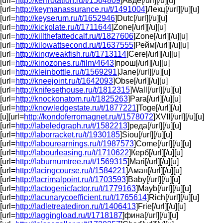
[url=
http://kerrrotation.ru/t/1564809
]Авде[/url][/u][u]
[url=
http://keymanassurance.ru/t/1491004
]Лекц[/url][/u][u]
[url=
http://keyserum.ru/t/1652946
]Dutc[/url][/u][u]
[url=
http://kickplate.ru/t/1711644
]Zone[/url][/u][u]
[url=
http://killthefattedcalf.ru/t/1827606
]Zone[/url][/u][u]
[url=
http://kilowattsecond.ru/t/1637555
]Рейм[/url][/u][u]
[url=
http://kingweakfish.ru/t/1713114
]Cere[/url][/u][u]
[url=
http://kinozones.ru/film/4643
]прош[/url][/u][u]
[url=
http://kleinbottle.ru/t/1569291
]Jane[/url][/u][u]
[url=
http://kneejoint.ru/t/1642093
]Obse[/url][/u][u]
[url=
http://knifesethouse.ru/t/1812315
]Wall[/url][/u][u]
[url=
http://knockonatom.ru/t/1825263
]Para[/url][/u][u]
[url=
http://knowledgestate.ru/t/1877221
]Toge[/url][/u]
[u][url=
http://kondoferromagnet.ru/t/1578072
]XVII[/url][/u][u]
[url=
http://labeledgraph.ru/t/1582213
]реда[/url][/u][u]
[url=
http://laborracket.ru/t/1930185
]Siou[/url][/u][u]
[url=
http://labourearnings.ru/t/1987573
]Come[/url][/u][u]
[url=
http://labourleasing.ru/t/1710622
]Керб[/url][/u][u]
[url=
http://laburnumtree.ru/t/1569315
]Mari[/url][/u][u]
[url=
http://lacingcourse.ru/t/1584221
]Аман[/url][/u][u]
[url=
http://lacrimalpoint.ru/t/1703593
]Baby[/url][/u][u]
[url=
http://lactogenicfactor.ru/t/1779163
]Mayb[/url][/u][u]
[url=
http://lacunarycoefficient.ru/t/1765614
]Rich[/url][/u][u]
[url=
http://ladletreatediron.ru/t/1406413
]Frie[/url][/u][u]
[url=
http://laggingload.ru/t/1718187
]фина[/url][/u][u]