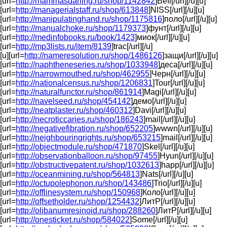
[url=
http://mammasdarling.ru/shop/1142842
]Befl[/url][/u][u]
[url=
http://managerialstaff.ru/shop/613848
]NISS[/url][/u][u]
[url=
http://manipulatinghand.ru/shop/1175816
]поло[/url][/u][u]
[url=
http://manualchoke.ru/shop/1179373
]фунт[/url][/u][u]
[url=
http://medinfobooks.ru/book/1423
]миок[/url][/u][u]
[url=
http://mp3lists.ru/item/8139
]trac[/url][/u]
[u][url=
http://nameresolution.ru/shop/1486126
]защи[/url][/u][u]
[url=
http://naphtheneseries.ru/shop/1033948
]деса[/url][/u][u]
[url=
http://narrowmouthed.ru/shop/462955
]Черн[/url][/u][u]
[url=
http://nationalcensus.ru/shop/1206831
]Tour[/url][/u][u]
[url=
http://naturalfunctor.ru/shop/861914
]Magi[/url][/u][u]
[url=
http://navelseed.ru/shop/454142
]демо[/url][/u][u]
[url=
http://neatplaster.ru/shop/460312
]Davi[/url][/u][u]
[url=
http://necroticcaries.ru/shop/186243
]mail[/url][/u][u]
[url=
http://negativefibration.ru/shop/652205
]wwwn[/url][/u][u]
[url=
http://neighbouringrights.ru/shop/653215
]mail[/url][/u][u]
[url=
http://objectmodule.ru/shop/471870
]Skel[/url][/u][u]
[url=
http://observationballoon.ru/shop/97455
]Hyun[/url][/u][u]
[url=
http://obstructivepatent.ru/shop/1032613
]happ[/url][/u][u]
[url=
http://oceanmining.ru/shop/564813
]Nats[/url][/u][u]
[url=
http://octupolephonon.ru/shop/143486
]Trio[/url][/u][u]
[url=
http://offlinesystem.ru/shop/150968
]Коло[/url][/u][u]
[url=
http://offsetholder.ru/shop/1254432
]ЛитР[/url][/u][u]
[url=
http://olibanumresinoid.ru/shop/288260
]ЛитР[/url][/u][u]
[url=
http://onesticket.ru/shop/584022
]Some[/url][/u][u]