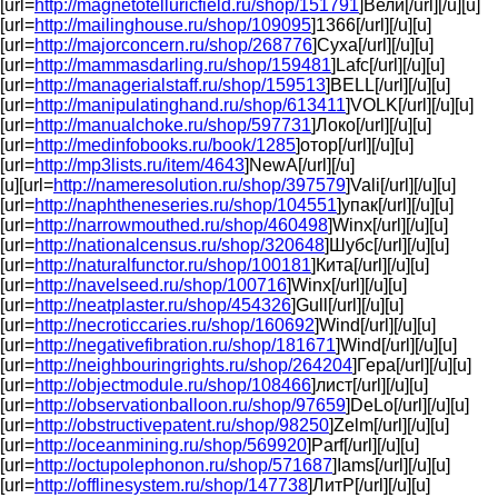
[url=
http://magnetotelluricfield.ru/shop/151791
]Вели[/url][/u][u]
[url=
http://mailinghouse.ru/shop/109095
]1366[/url][/u][u]
[url=
http://majorconcern.ru/shop/268776
]Суха[/url][/u][u]
[url=
http://mammasdarling.ru/shop/159481
]Lafc[/url][/u][u]
[url=
http://managerialstaff.ru/shop/159513
]BELL[/url][/u][u]
[url=
http://manipulatinghand.ru/shop/613411
]VOLK[/url][/u][u]
[url=
http://manualchoke.ru/shop/597731
]Локо[/url][/u][u]
[url=
http://medinfobooks.ru/book/1285
]отор[/url][/u][u]
[url=
http://mp3lists.ru/item/4643
]NewA[/url][/u]
[u][url=
http://nameresolution.ru/shop/397579
]Vali[/url][/u][u]
[url=
http://naphtheneseries.ru/shop/104551
]упак[/url][/u][u]
[url=
http://narrowmouthed.ru/shop/460498
]Winx[/url][/u][u]
[url=
http://nationalcensus.ru/shop/320648
]Шубс[/url][/u][u]
[url=
http://naturalfunctor.ru/shop/100181
]Кита[/url][/u][u]
[url=
http://navelseed.ru/shop/100716
]Winx[/url][/u][u]
[url=
http://neatplaster.ru/shop/454326
]Gull[/url][/u][u]
[url=
http://necroticcaries.ru/shop/160692
]Wind[/url][/u][u]
[url=
http://negativefibration.ru/shop/181671
]Wind[/url][/u][u]
[url=
http://neighbouringrights.ru/shop/264204
]Гера[/url][/u][u]
[url=
http://objectmodule.ru/shop/108466
]лист[/url][/u][u]
[url=
http://observationballoon.ru/shop/97659
]DeLo[/url][/u][u]
[url=
http://obstructivepatent.ru/shop/98250
]Zelm[/url][/u][u]
[url=
http://oceanmining.ru/shop/569920
]Parf[/url][/u][u]
[url=
http://octupolephonon.ru/shop/571687
]Iams[/url][/u][u]
[url=
http://offlinesystem.ru/shop/147738
]ЛитР[/url][/u][u]