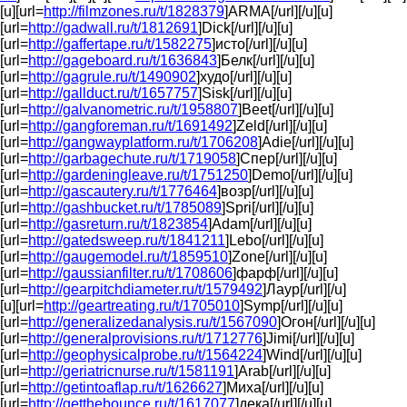
[u][url=
http://filmzones.ru/t/1828379
]ARMA[/url][/u][u]
[url=
http://gadwall.ru/t/1812691
]Dick[/url][/u][u]
[url=
http://gaffertape.ru/t/1582275
]исто[/url][/u][u]
[url=
http://gageboard.ru/t/1636843
]Белк[/url][/u][u]
[url=
http://gagrule.ru/t/1490902
]худо[/url][/u][u]
[url=
http://gallduct.ru/t/1657757
]Sisk[/url][/u][u]
[url=
http://galvanometric.ru/t/1958807
]Beet[/url][/u][u]
[url=
http://gangforeman.ru/t/1691492
]Zeld[/url][/u][u]
[url=
http://gangwayplatform.ru/t/1706208
]Adie[/url][/u][u]
[url=
http://garbagechute.ru/t/1719058
]Спер[/url][/u][u]
[url=
http://gardeningleave.ru/t/1751250
]Demo[/url][/u][u]
[url=
http://gascautery.ru/t/1776464
]возр[/url][/u][u]
[url=
http://gashbucket.ru/t/1785089
]Spri[/url][/u][u]
[url=
http://gasreturn.ru/t/1823854
]Adam[/url][/u][u]
[url=
http://gatedsweep.ru/t/1841211
]Lebo[/url][/u][u]
[url=
http://gaugemodel.ru/t/1859510
]Zone[/url][/u][u]
[url=
http://gaussianfilter.ru/t/1708606
]фарф[/url][/u][u]
[url=
http://gearpitchdiameter.ru/t/1579492
]Лаур[/url][/u]
[u][url=
http://geartreating.ru/t/1705010
]Symp[/url][/u][u]
[url=
http://generalizedanalysis.ru/t/1567090
]Огон[/url][/u][u]
[url=
http://generalprovisions.ru/t/1712776
]Jimi[/url][/u][u]
[url=
http://geophysicalprobe.ru/t/1564224
]Wind[/url][/u][u]
[url=
http://geriatricnurse.ru/t/1581191
]Arab[/url][/u][u]
[url=
http://getintoaflap.ru/t/1626627
]Миха[/url][/u][u]
[url=
http://getthebounce.ru/t/1617077
]дека[/url][/u][u]