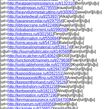
[url=
http://heatageingresistance.ru/t/132310
]Berl[/url][/u][u]
[url=
http://heatinggas.ru/t/279555
]язык[/url][/u][u]
[url=
http://heavydutymetalcutting.ru/t/300933
]зани[/url][/u][u]
[url=
http://jacketedwall.ru/t/253937
]Alka[/url][/u][u]
[url=
http://japanesecedar.ru/t/297554
]Сара[/url][/u][u]
[url=
http://jibtypecrane.ru/t/422486
]Анде[/url][/u][u]
[url=
http://jobabandonment.ru/t/299056
]Курь[/url][/u][u]
[url=
http://jobstress.ru/t/301581
]Петр[/url][/u][u]
[url=
http://jogformation.ru/t/550694
]Pete[/url][/u][u]
[url=
http://jointcapsule.ru/t/547364
]Bale[/url][/u][u]
[url=
http://jointsealingmaterial.ru/t/539174
]Elec[/url][/u]
[u][url=
http://journallubricator.ru/t/140568
]Bann[/url][/u][u]
[url=
http://juicecatcher.ru/t/140624
]ROSE[/url][/u][u]
[url=
http://junctionofchannels.ru/t/279638
]Павл[/url][/u][u]
[url=
http://justiciablehomicide.ru/t/278590
]Журб[/url][/u][u]
[url=
http://juxtapositiontwin.ru/t/294745
]Рянг[/url][/u][u]
[url=
http://kaposidisease.ru/t/262151
]Jenn[/url][/u][u]
[url=
http://keepagoodoffing.ru/t/280853
]Алек[/url][/u][u]
[url=
http://keepsmthinhand.ru/t/279526
]Пети[/url][/u][u]
[url=
http://kentishglory.ru/t/281158
]Нико[/url][/u][u]
[url=
http://kerbweight.ru/t/182115
]Wind[/url][/u][u]
[url=
http://kerrrotation.ru/t/297196
]Раев[/url][/u][u]
[url=
http://keymanassurance.ru/t/164700
]Marv[/url][/u][u]
[url=
http://keyserum.ru/t/168956
]Intr[/url][/u][u]
[url=
http://kickplate.ru/t/156657
]gran[/url][/u][u]