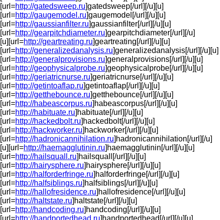
[url=
http://gatedsweep.ru
]gatedsweep[/url][/u][u]
[url=
http://gaugemodel.ru
]gaugemodel[/url][/u][u]
[url=
http://gaussianfilter.ru
]gaussianfilter[/url][/u][u]
[url=
http://gearpitchdiameter.ru
]gearpitchdiameter[/url][/u]
[u][url=
http://geartreating.ru
]geartreating[/url][/u][u]
[url=
http://generalizedanalysis.ru
]generalizedanalysis[/url][/u][u]
[url=
http://generalprovisions.ru
]generalprovisions[/url][/u][u]
[url=
http://geophysicalprobe.ru
]geophysicalprobe[/url][/u][u]
[url=
http://geriatricnurse.ru
]geriatricnurse[/url][/u][u]
[url=
http://getintoaflap.ru
]getintoaflap[/url][/u][u]
[url=
http://getthebounce.ru
]getthebounce[/url][/u][u]
[url=
http://habeascorpus.ru
]habeascorpus[/url][/u][u]
[url=
http://habituate.ru
]habituate[/url][/u][u]
[url=
http://hackedbolt.ru
]hackedbolt[/url][/u][u]
[url=
http://hackworker.ru
]hackworker[/url][/u][u]
[url=
http://hadronicannihilation.ru
]hadronicannihilation[/url][/u]
[u][url=
http://haemagglutinin.ru
]haemagglutinin[/url][/u][u]
[url=
http://hailsquall.ru
]hailsquall[/url][/u][u]
[url=
http://hairysphere.ru
]hairysphere[/url][/u][u]
[url=
http://halforderfringe.ru
]halforderfringe[/url][/u][u]
[url=
http://halfsiblings.ru
]halfsiblings[/url][/u][u]
[url=
http://hallofresidence.ru
]hallofresidence[/url][/u][u]
[url=
http://haltstate.ru
]haltstate[/url][/u][u]
[url=
http://handcoding.ru
]handcoding[/url][/u][u]
[url=
http://handportedhead.ru
]handportedhead[/url][/u][u]