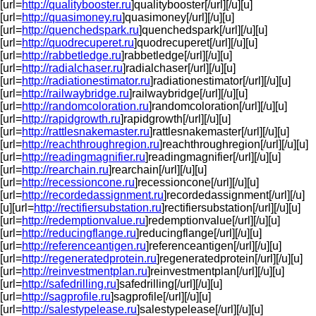
[url=
http://qualitybooster.ru
]qualitybooster[/url][/u][u]
[url=
http://quasimoney.ru
]quasimoney[/url][/u][u]
[url=
http://quenchedspark.ru
]quenchedspark[/url][/u][u]
[url=
http://quodrecuperet.ru
]quodrecuperet[/url][/u][u]
[url=
http://rabbetledge.ru
]rabbetledge[/url][/u][u]
[url=
http://radialchaser.ru
]radialchaser[/url][/u][u]
[url=
http://radiationestimator.ru
]radiationestimator[/url][/u][u]
[url=
http://railwaybridge.ru
]railwaybridge[/url][/u][u]
[url=
http://randomcoloration.ru
]randomcoloration[/url][/u][u]
[url=
http://rapidgrowth.ru
]rapidgrowth[/url][/u][u]
[url=
http://rattlesnakemaster.ru
]rattlesnakemaster[/url][/u][u]
[url=
http://reachthroughregion.ru
]reachthroughregion[/url][/u][u]
[url=
http://readingmagnifier.ru
]readingmagnifier[/url][/u][u]
[url=
http://rearchain.ru
]rearchain[/url][/u][u]
[url=
http://recessioncone.ru
]recessioncone[/url][/u][u]
[url=
http://recordedassignment.ru
]recordedassignment[/url][/u]
[u][url=
http://rectifiersubstation.ru
]rectifiersubstation[/url][/u][u]
[url=
http://redemptionvalue.ru
]redemptionvalue[/url][/u][u]
[url=
http://reducingflange.ru
]reducingflange[/url][/u][u]
[url=
http://referenceantigen.ru
]referenceantigen[/url][/u][u]
[url=
http://regeneratedprotein.ru
]regeneratedprotein[/url][/u][u]
[url=
http://reinvestmentplan.ru
]reinvestmentplan[/url][/u][u]
[url=
http://safedrilling.ru
]safedrilling[/url][/u][u]
[url=
http://sagprofile.ru
]sagprofile[/url][/u][u]
[url=
http://salestypelease.ru
]salestypelease[/url][/u][u]