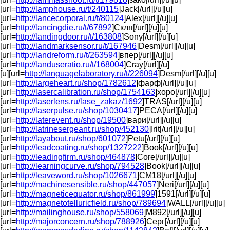
[url=
http://lamphouse.ru/t/240115
]Jack[/url][/u][u]
[url=
http://lancecorporal.ru/t/80124
]Alex[/url][/u][u]
[url=
http://lancingdie.ru/t/67892
]Скля[/url][/u][u]
[url=
http://landingdoor.ru/t/163808
]Sony[/url][/u][u]
[url=
http://landmarksensor.ru/t/167946
]Desm[/url][/u][u]
[url=
http://landreform.ru/t/263594
]впер[/url][/u][u]
[url=
http://landuseratio.ru/t/168004
]Cray[/url][/u]
[u][url=
http://languagelaboratory.ru/t/226094
]Desm[/url][/u][u]
[url=
http://largeheart.ru/shop/1782612
]фарф[/url][/u][u]
[url=
http://lasercalibration.ru/shop/1754163
]хоро[/url][/u][u]
[url=
http://laserlens.ru/lase_zakaz/1692
]TRAS[/url][/u][u]
[url=
http://laserpulse.ru/shop/1030417
]PECA[/url][/u][u]
[url=
http://laterevent.ru/shop/19500
]вари[/url][/u][u]
[url=
http://latrinesergeant.ru/shop/452130
]Irit[/url][/u][u]
[url=
http://layabout.ru/shop/601072
]Petu[/url][/u][u]
[url=
http://leadcoating.ru/shop/1327222
]Book[/url][/u][u]
[url=
http://leadingfirm.ru/shop/464878
]Core[/url][/u][u]
[url=
http://learningcurve.ru/shop/794528
]Book[/url][/u][u]
[url=
http://leaveword.ru/shop/1026671
]CM18[/url][/u][u]
[url=
http://machinesensible.ru/shop/447057
]Neri[/url][/u][u]
[url=
http://magneticequator.ru/shop/861999
]1591[/url][/u][u]
[url=
http://magnetotelluricfield.ru/shop/789694
]WALL[/url][/u][u]
[url=
http://mailinghouse.ru/shop/558069
]M892[/url][/u][u]
[url=
http://majorconcern.ru/shop/788926
]Серг[/url][/u][u]