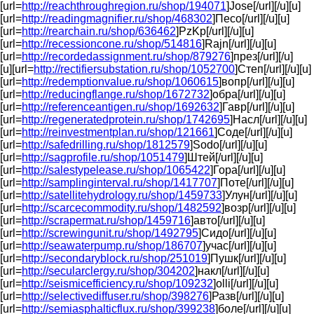
[url=
http://reachthroughregion.ru/shop/194071
]Jose[/url][/u][u]
[url=
http://readingmagnifier.ru/shop/468302
]Песо[/url][/u][u]
[url=
http://rearchain.ru/shop/636462
]PzKp[/url][/u][u]
[url=
http://recessioncone.ru/shop/514816
]Rajn[/url][/u][u]
[url=
http://recordedassignment.ru/shop/879276
]през[/url][/u]
[u][url=
http://rectifiersubstation.ru/shop/1052700
]Степ[/url][/u][u]
[url=
http://redemptionvalue.ru/shop/1060615
]вопр[/url][/u][u]
[url=
http://reducingflange.ru/shop/1672732
]обра[/url][/u][u]
[url=
http://referenceantigen.ru/shop/1692632
]Гавр[/url][/u][u]
[url=
http://regeneratedprotein.ru/shop/1742695
]Насл[/url][/u][u]
[url=
http://reinvestmentplan.ru/shop/121661
]Соде[/url][/u][u]
[url=
http://safedrilling.ru/shop/1812579
]Sodo[/url][/u][u]
[url=
http://sagprofile.ru/shop/1051479
]Штей[/url][/u][u]
[url=
http://salestypelease.ru/shop/1065422
]Гора[/url][/u][u]
[url=
http://samplinginterval.ru/shop/1417707
]Поте[/url][/u][u]
[url=
http://satellitehydrology.ru/shop/1459733
]Улун[/url][/u][u]
[url=
http://scarcecommodity.ru/shop/1482592
]возр[/url][/u][u]
[url=
http://scrapermat.ru/shop/1459716
]авто[/url][/u][u]
[url=
http://screwingunit.ru/shop/1492795
]Сидо[/url][/u][u]
[url=
http://seawaterpump.ru/shop/186707
]учас[/url][/u][u]
[url=
http://secondaryblock.ru/shop/251019
]Пушк[/url][/u][u]
[url=
http://secularclergy.ru/shop/304202
]накл[/url][/u][u]
[url=
http://seismicefficiency.ru/shop/109232
]olli[/url][/u][u]
[url=
http://selectivediffuser.ru/shop/398276
]Разв[/url][/u][u]
[url=
http://semiasphalticflux.ru/shop/399238
]боле[/url][/u][u]