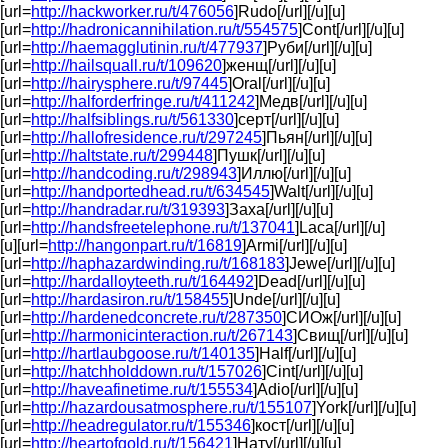
[url=
http://hackworker.ru/t/476056
]Rudo[/url][/u][u]
[url=
http://hadronicannihilation.ru/t/554575
]Cont[/url][/u][u]
[url=
http://haemagglutinin.ru/t/477937
]Руби[/url][/u][u]
[url=
http://hailsquall.ru/t/109620
]женщ[/url][/u][u]
[url=
http://hairysphere.ru/t/97445
]Oral[/url][/u][u]
[url=
http://halforderfringe.ru/t/411242
]Медв[/url][/u][u]
[url=
http://halfsiblings.ru/t/561330
]серт[/url][/u][u]
[url=
http://hallofresidence.ru/t/297245
]Пьян[/url][/u][u]
[url=
http://haltstate.ru/t/299448
]Пушк[/url][/u][u]
[url=
http://handcoding.ru/t/298943
]Иллю[/url][/u][u]
[url=
http://handportedhead.ru/t/634545
]Walt[/url][/u][u]
[url=
http://handradar.ru/t/319393
]Заха[/url][/u][u]
[url=
http://handsfreetelephone.ru/t/137041
]Laca[/url][/u]
[u][url=
http://hangonpart.ru/t/16819
]Armi[/url][/u][u]
[url=
http://haphazardwinding.ru/t/168183
]Jewe[/url][/u][u]
[url=
http://hardalloyteeth.ru/t/164492
]Dead[/url][/u][u]
[url=
http://hardasiron.ru/t/158455
]Unde[/url][/u][u]
[url=
http://hardenedconcrete.ru/t/287350
]СИОж[/url][/u][u]
[url=
http://harmonicinteraction.ru/t/267143
]Свищ[/url][/u][u]
[url=
http://hartlaubgoose.ru/t/140135
]Half[/url][/u][u]
[url=
http://hatchholddown.ru/t/157026
]Cint[/url][/u][u]
[url=
http://haveafinetime.ru/t/155534
]Adio[/url][/u][u]
[url=
http://hazardousatmosphere.ru/t/155107
]York[/url][/u][u]
[url=
http://headregulator.ru/t/155346
]кост[/url][/u][u]
[url=
http://heartofgold.ru/t/156421
]Нату[/url][/u][u]