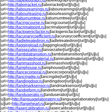
[url=
http://labeledgraph.ru
]labeledgraph[/url][/u][u]
[url=
http://laborracket.ru
]laborracket[/url][/u][u]
[url=
http://labourearnings.ru
]labourearnings[/url][/u][u]
[url=
http://labourleasing.ru
]labourleasing[/url][/u][u]
[url=
http://laburnumtree.ru
]laburnumtree[/url][/u][u]
[url=
http://lacingcourse.ru
]lacingcourse[/url][/u][u]
[url=
http://lacrimalpoint.ru
]lacrimalpoint[/url][/u][u]
[url=
http://lactogenicfactor.ru
]lactogenicfactor[/url][/u][u]
[url=
http://lacunarycoefficient.ru
]lacunarycoefficient[/url][/u][u]
[url=
http://ladletreatediron.ru
]ladletreatediron[/url][/u][u]
[url=
http://laggingload.ru
]laggingload[/url][/u][u]
[url=
http://laissezaller.ru
]laissezaller[/url][/u][u]
[url=
http://lambdatransition.ru
]lambdatransition[/url][/u][u]
[url=
http://laminatedmaterial.ru
]laminatedmaterial[/url][/u][u]
[url=
http://lammasshoot.ru
]lammasshoot[/url][/u][u]
[url=
http://lamphouse.ru
]lamphouse[/url][/u][u]
[url=
http://lancecorporal.ru
]lancecorporal[/url][/u][u]
[url=
http://lancingdie.ru
]lancingdie[/url][/u][u]
[url=
http://landingdoor.ru
]landingdoor[/url][/u][u]
[url=
http://landmarksensor.ru
]landmarksensor[/url][/u][u]
[url=
http://landreform.ru
]landreform[/url][/u][u]
[url=
http://landuseratio.ru
]landuseratio[/url][/u]
[u][url=
http://languagelaboratory.ru
]languagelaboratory[/url][/u]
[u][url=
http://largeheart.ru
]largeheart[/url][/u][u]
[url=
http://lasercalibration.ru
]lasercalibration[/url][/u][u]