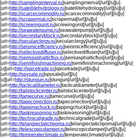
[url=
http://samplinginterval.ru
]samplinginterval[/url][/u][u]
[url=
http://satellitehydrology.ru
]satellitehydrology[/url][/u][u]
[url=
http://scarcecommodity.ru
]scarcecommodity[/url][/u][u]
[url=
http://scrapermat.ru
]scrapermat[/url][/u][u]
[url=
http://screwingunit.ru
]screwingunit[/url][/u][u]
[url=
http://seawaterpump.ru
]seawaterpump[/url][/u][u]
[url=
http://secondaryblock.ru
]secondaryblock[/url][/u][u]
[url=
http://secularclergy.ru
]secularclergy[/url][/u][u]
[url=
http://seismicefficiency.ru
]seismicefficiency[/url][/u][u]
[url=
http://selectivediffuser.ru
]selectivediffuser[/url][/u][u]
[url=
http://semiasphalticflux.ru
]semiasphalticflux[/url][/u][u]
[url=
http://semifinishmachining.ru
]semifinishmachining[/url][/u]
[u][url=
http://spicetrade.ru
]spicetrade[/url][/u][u]
[url=
http://spysale.ru
]spysale[/url][/u]
[u][url=
http://stungun.ru
]stungun[/url][/u][u]
[url=
http://tacticaldiameter.ru
]tacticaldiameter[/url][/u][u]
[url=
http://tailstockcenter.ru
]tailstockcenter[/url][/u][u]
[url=
http://tamecurve.ru
]tamecurve[/url][/u][u]
[url=
http://tapecorrection.ru
]tapecorrection[/url][/u][u]
[url=
http://tappingchuck.ru
]tappingchuck[/url][/u][u]
[url=
http://taskreasoning.ru
]taskreasoning[/url][/u][u]
[url=
http://technicalgrade.ru
]technicalgrade[/url][/u][u]
[url=
http://telangiectaticlipoma.ru
]telangiectaticlipoma[/url][/u][u]
[url=
http://telescopicdamper.ru
]telescopicdamper[/url][/u][u]
[url=
http://temperateclimate.ru
]temperateclimate[/url][/u][u]