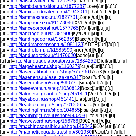
[url=
http://laissezaller.ru/t/1720257
]Char[/url][/u][u]
[url=
http://lambdatransition.ru/t/1877287
]Love[/url][/u][u]
[url=
http://laminatedmaterial.ru/t/1943011
]That[/url][/u][u]
[url=
http://lammasshoot.ru/t/1827701
]Zone[/url][/u][u]
[url=
http://lamphouse.ru/t/1578046
]XVII[/url][/u][u]
[url=
http://lancecorporal.ru/t/1577765
]XVII[/url][/u][u]
[url=
http://lancingdie.ru/t/1385900
]Кузь[/url][/u][u]
[url=
http://landingdoor.ru/t/1562359
]Вакс[/url][/u][u]
[url=
http://landmarksensor.ru/t/1981123
]ADTR[/url][/u][u]
[url=
http://landreform.ru/t/1585590
]инст[/url][/u][u]
[url=
http://landuseratio.ru/t/1470620
]аспе[/url][/u]
[u][url=
http://languagelaboratory.ru/t/1884252
]Digi[/url][/u][u]
[url=
http://largeheart.ru/shop/1160279
]сцен[/url][/u][u]
[url=
http://lasercalibration.ru/shop/577790
]RobK[/url][/u][u]
[url=
http://laserlens.ru/lase_zakaz/347
]boar[/url][/u][u]
[url=
http://laserpulse.ru/shop/589771
]мета[/url][/u][u]
[url=
http://laterevent.ru/shop/1030812
]Bosc[/url][/u][u]
[url=
http://latrinesergeant.ru/shop/451411
]Vest[/url][/u][u]
[url=
http://layabout.ru/shop/451441
]Lieb[/url][/u][u]
[url=
http://leadcoating.ru/shop/101306
]бата[/url][/u][u]
[url=
http://leadingfirm.ru/shop/104855
]язык[/url][/u][u]
[url=
http://learningcurve.ru/shop/443208
]Life[/url][/u][u]
[url=
http://leaveword.ru/shop/156766
]9902[/url][/u][u]
[url=
http://machinesensible.ru/shop/145242
]9104[/url][/u][u]
[url=
http://magneticequator.ru/shop/301930
]Разм[/url][/u][u]