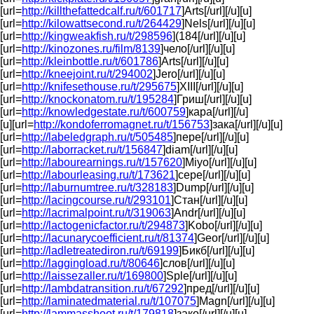
[url=
http://killthefattedcalf.ru/t/601717
]Arts[/url][/u][u]
[url=
http://kilowattsecond.ru/t/264429
]Nels[/url][/u][u]
[url=
http://kingweakfish.ru/t/298596
](184[/url][/u][u]
[url=
http://kinozones.ru/film/8139
]чело[/url][/u][u]
[url=
http://kleinbottle.ru/t/601786
]Arts[/url][/u][u]
[url=
http://kneejoint.ru/t/294002
]Jero[/url][/u][u]
[url=
http://knifesethouse.ru/t/295675
]XIII[/url][/u][u]
[url=
http://knockonatom.ru/t/195284
]Гриш[/url][/u][u]
[url=
http://knowledgestate.ru/t/600759
]кара[/url][/u]
[u][url=
http://kondoferromagnet.ru/t/156753
]зака[/url][/u][u]
[url=
http://labeledgraph.ru/t/505485
]пере[/url][/u][u]
[url=
http://laborracket.ru/t/156847
]diam[/url][/u][u]
[url=
http://labourearnings.ru/t/157620
]Miyo[/url][/u][u]
[url=
http://labourleasing.ru/t/173621
]сере[/url][/u][u]
[url=
http://laburnumtree.ru/t/328183
]Dump[/url][/u][u]
[url=
http://lacingcourse.ru/t/293101
]Стан[/url][/u][u]
[url=
http://lacrimalpoint.ru/t/319063
]Andr[/url][/u][u]
[url=
http://lactogenicfactor.ru/t/294873
]Kobo[/url][/u][u]
[url=
http://lacunarycoefficient.ru/t/81374
]Geor[/url][/u][u]
[url=
http://ladletreatediron.ru/t/69199
]Бикб[/url][/u][u]
[url=
http://laggingload.ru/t/80646
]слов[/url][/u][u]
[url=
http://laissezaller.ru/t/169800
]Sple[/url][/u][u]
[url=
http://lambdatransition.ru/t/67292
]пред[/url][/u][u]
[url=
http://laminatedmaterial.ru/t/107075
]Magn[/url][/u][u]
[url=
http://lammasshoot.ru/t/179818
]зако[/url][/u][u]