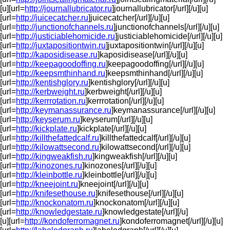
[u][url=
http://journallubricator.ru
]journallubricator[/url][/u][u]
[url=
http://juicecatcher.ru
]juicecatcher[/url][/u][u]
[url=
http://junctionofchannels.ru
]junctionofchannels[/url][/u][u]
[url=
http://justiciablehomicide.ru
]justiciablehomicide[/url][/u][u]
[url=
http://juxtapositiontwin.ru
]juxtapositiontwin[/url][/u][u]
[url=
http://kaposidisease.ru
]kaposidisease[/url][/u][u]
[url=
http://keepagoodoffing.ru
]keepagoodoffing[/url][/u][u]
[url=
http://keepsmthinhand.ru
]keepsmthinhand[/url][/u][u]
[url=
http://kentishglory.ru
]kentishglory[/url][/u][u]
[url=
http://kerbweight.ru
]kerbweight[/url][/u][u]
[url=
http://kerrrotation.ru
]kerrrotation[/url][/u][u]
[url=
http://keymanassurance.ru
]keymanassurance[/url][/u][u]
[url=
http://keyserum.ru
]keyserum[/url][/u][u]
[url=
http://kickplate.ru
]kickplate[/url][/u][u]
[url=
http://killthefattedcalf.ru
]killthefattedcalf[/url][/u][u]
[url=
http://kilowattsecond.ru
]kilowattsecond[/url][/u][u]
[url=
http://kingweakfish.ru
]kingweakfish[/url][/u][u]
[url=
http://kinozones.ru
]kinozones[/url][/u][u]
[url=
http://kleinbottle.ru
]kleinbottle[/url][/u][u]
[url=
http://kneejoint.ru
]kneejoint[/url][/u][u]
[url=
http://knifesethouse.ru
]knifesethouse[/url][/u][u]
[url=
http://knockonatom.ru
]knockonatom[/url][/u][u]
[url=
http://knowledgestate.ru
]knowledgestate[/url][/u]
[u][url=
http://kondoferromagnet.ru
]kondoferromagnet[/url][/u][u]