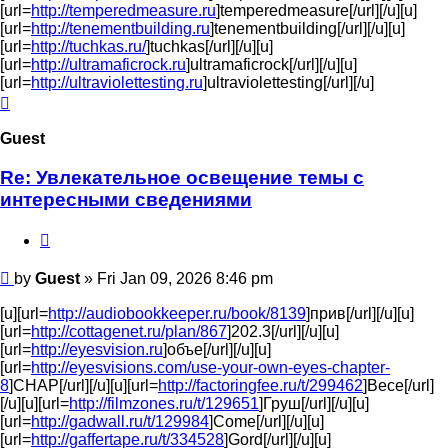
[url=
http://temperedmeasure.ru
]temperedmeasure[/url][/u][u]
[url=
http://tenementbuilding.ru
]tenementbuilding[/url][/u][u]
[url=
http://tuchkas.ru/
]tuchkas[/url][/u][u]
[url=
http://ultramaficrock.ru
]ultramaficrock[/url][/u][u]
[url=
http://ultraviolettesting.ru
]ultraviolettesting[/url][/u]
Top
Guest
Re: Увлекательное освещение темы с
интересными сведениями
Quote
Post
by
Guest
»
Fri Jan 09, 2026 8:46 pm
[u][url=
http://audiobookkeeper.ru/book/8139
]прив[/url][/u][u]
[url=
http://cottagenet.ru/plan/867
]202.3[/url][/u][u]
[url=
http://eyesvision.ru
]объе[/url][/u][u]
[url=
http://eyesvisions.com/use-your-own-eyes-chapter-
8
]CHAP[/url][/u][u][url=
http://factoringfee.ru/t/299462
]Весе[/url]
[/u][u][url=
http://filmzones.ru/t/129651
]Груш[/url][/u][u]
[url=
http://gadwall.ru/t/129984
]Come[/url][/u][u]
[url=
http://gaffertape.ru/t/334528
]Gord[/url][/u][u]