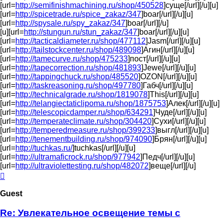
[url=
http://semifinishmachining.ru/shop/450528
]суще[/url][/u][u]
[url=
http://spicetrade.ru/spice_zakaz/347
]boar[/url][/u][u]
[url=
http://spysale.ru/spy_zakaz/347
]boar[/url][/u]
[u][url=
http://stungun.ru/stun_zakaz/347
]boar[/url][/u][u]
[url=
http://tacticaldiameter.ru/shop/477112
]Jasm[/url][/u][u]
[url=
http://tailstockcenter.ru/shop/489098
]Агин[/url][/u][u]
[url=
http://tamecurve.ru/shop/475233
]пост[/url][/u][u]
[url=
http://tapecorrection.ru/shop/481893
]Jewe[/url][/u][u]
[url=
http://tappingchuck.ru/shop/485520
]OZON[/url][/u][u]
[url=
http://taskreasoning.ru/shop/497780
]Габч[/url][/u][u]
[url=
http://technicalgrade.ru/shop/1819078
]This[/url][/u][u]
[url=
http://telangiectaticlipoma.ru/shop/1875753
]Алек[/url][/u][u]
[url=
http://telescopicdamper.ru/shop/634291
]Чуде[/url][/u][u]
[url=
http://temperateclimate.ru/shop/304420
]Сухи[/url][/u][u]
[url=
http://temperedmeasure.ru/shop/399233
]выгл[/url][/u][u]
[url=
http://tenementbuilding.ru/shop/974090
]Брян[/url][/u][u]
[url=
http://tuchkas.ru/
]tuchkas[/url][/u][u]
[url=
http://ultramaficrock.ru/shop/977942
]Педч[/url][/u][u]
[url=
http://ultraviolettesting.ru/shop/482072
]веще[/url][/u]
Top
Guest
Re: Увлекательное освещение темы с