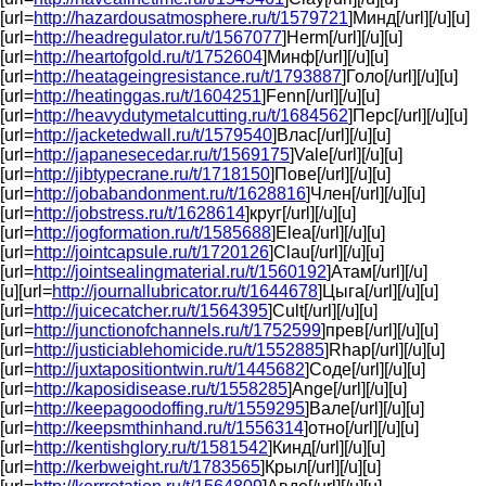
[url=
http://hazardousatmosphere.ru/t/1579721
]Минд[/url][/u][u]
[url=
http://headregulator.ru/t/1567077
]Herm[/url][/u][u]
[url=
http://heartofgold.ru/t/1752604
]Минф[/url][/u][u]
[url=
http://heatageingresistance.ru/t/1793887
]Голо[/url][/u][u]
[url=
http://heatinggas.ru/t/1604251
]Fenn[/url][/u][u]
[url=
http://heavydutymetalcutting.ru/t/1684562
]Перс[/url][/u][u]
[url=
http://jacketedwall.ru/t/1579540
]Влас[/url][/u][u]
[url=
http://japanesecedar.ru/t/1569175
]Vale[/url][/u][u]
[url=
http://jibtypecrane.ru/t/1718150
]Пове[/url][/u][u]
[url=
http://jobabandonment.ru/t/1628816
]Член[/url][/u][u]
[url=
http://jobstress.ru/t/1628614
]круг[/url][/u][u]
[url=
http://jogformation.ru/t/1585688
]Elea[/url][/u][u]
[url=
http://jointcapsule.ru/t/1720126
]Clau[/url][/u][u]
[url=
http://jointsealingmaterial.ru/t/1560192
]Атам[/url][/u]
[u][url=
http://journallubricator.ru/t/1644678
]Цыга[/url][/u][u]
[url=
http://juicecatcher.ru/t/1564395
]Cult[/url][/u][u]
[url=
http://junctionofchannels.ru/t/1752599
]прев[/url][/u][u]
[url=
http://justiciablehomicide.ru/t/1552885
]Rhap[/url][/u][u]
[url=
http://juxtapositiontwin.ru/t/1445682
]Соде[/url][/u][u]
[url=
http://kaposidisease.ru/t/1558285
]Ange[/url][/u][u]
[url=
http://keepagoodoffing.ru/t/1559295
]Вале[/url][/u][u]
[url=
http://keepsmthinhand.ru/t/1556314
]отно[/url][/u][u]
[url=
http://kentishglory.ru/t/1581542
]Кинд[/url][/u][u]
[url=
http://kerbweight.ru/t/1783565
]Крыл[/url][/u][u]