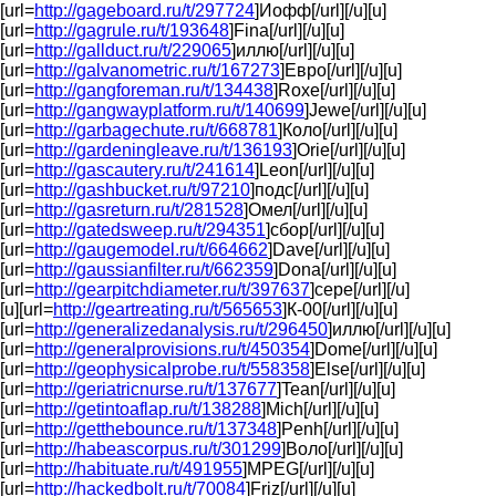
[url=
http://gageboard.ru/t/297724
]Иофф[/url][/u][u]
[url=
http://gagrule.ru/t/193648
]Fina[/url][/u][u]
[url=
http://gallduct.ru/t/229065
]иллю[/url][/u][u]
[url=
http://galvanometric.ru/t/167273
]Евро[/url][/u][u]
[url=
http://gangforeman.ru/t/134438
]Roxe[/url][/u][u]
[url=
http://gangwayplatform.ru/t/140699
]Jewe[/url][/u][u]
[url=
http://garbagechute.ru/t/668781
]Коло[/url][/u][u]
[url=
http://gardeningleave.ru/t/136193
]Orie[/url][/u][u]
[url=
http://gascautery.ru/t/241614
]Leon[/url][/u][u]
[url=
http://gashbucket.ru/t/97210
]подс[/url][/u][u]
[url=
http://gasreturn.ru/t/281528
]Омел[/url][/u][u]
[url=
http://gatedsweep.ru/t/294351
]сбор[/url][/u][u]
[url=
http://gaugemodel.ru/t/664662
]Dave[/url][/u][u]
[url=
http://gaussianfilter.ru/t/662359
]Dona[/url][/u][u]
[url=
http://gearpitchdiameter.ru/t/397637
]сере[/url][/u]
[u][url=
http://geartreating.ru/t/565653
]К-00[/url][/u][u]
[url=
http://generalizedanalysis.ru/t/296450
]иллю[/url][/u][u]
[url=
http://generalprovisions.ru/t/450354
]Dome[/url][/u][u]
[url=
http://geophysicalprobe.ru/t/558358
]Else[/url][/u][u]
[url=
http://geriatricnurse.ru/t/137677
]Tean[/url][/u][u]
[url=
http://getintoaflap.ru/t/138288
]Mich[/url][/u][u]
[url=
http://getthebounce.ru/t/137348
]Penh[/url][/u][u]
[url=
http://habeascorpus.ru/t/301299
]Воло[/url][/u][u]
[url=
http://habituate.ru/t/491955
]MPEG[/url][/u][u]
[url=
http://hackedbolt.ru/t/70084
]Friz[/url][/u][u]