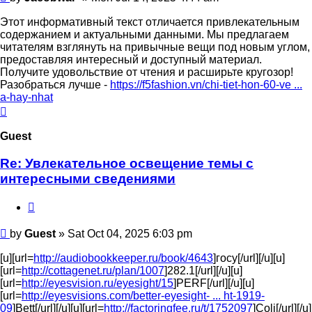
Этот информативный текст отличается привлекательным
содержанием и актуальными данными. Мы предлагаем
читателям взглянуть на привычные вещи под новым углом,
предоставляя интересный и доступный материал.
Получите удовольствие от чтения и расширьте кругозор!
Разобраться лучше -
https://f5fashion.vn/chi-tiet-hon-60-ve ...
a-hay-nhat
Top
Guest
Re: Увлекательное освещение темы с
интересными сведениями
Quote
Post
by
Guest
»
Sat Oct 04, 2025 6:03 pm
[u][url=
http://audiobookkeeper.ru/book/4643
]госу[/url][/u][u]
[url=
http://cottagenet.ru/plan/1007
]282.1[/url][/u][u]
[url=
http://eyesvision.ru/eyesight/15
]PERF[/url][/u][u]
[url=
http://eyesvisions.com/better-eyesight- ... ht-1919-
09
]Bett[/url][/u][u][url=
http://factoringfee.ru/t/1752097
]Coli[/url][/u]