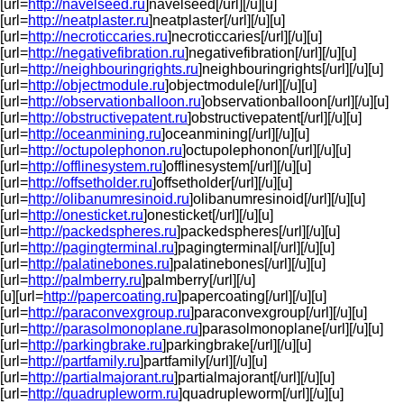
[url=
http://navelseed.ru
]navelseed[/url][/u][u]
[url=
http://neatplaster.ru
]neatplaster[/url][/u][u]
[url=
http://necroticcaries.ru
]necroticcaries[/url][/u][u]
[url=
http://negativefibration.ru
]negativefibration[/url][/u][u]
[url=
http://neighbouringrights.ru
]neighbouringrights[/url][/u][u]
[url=
http://objectmodule.ru
]objectmodule[/url][/u][u]
[url=
http://observationballoon.ru
]observationballoon[/url][/u][u]
[url=
http://obstructivepatent.ru
]obstructivepatent[/url][/u][u]
[url=
http://oceanmining.ru
]oceanmining[/url][/u][u]
[url=
http://octupolephonon.ru
]octupolephonon[/url][/u][u]
[url=
http://offlinesystem.ru
]offlinesystem[/url][/u][u]
[url=
http://offsetholder.ru
]offsetholder[/url][/u][u]
[url=
http://olibanumresinoid.ru
]olibanumresinoid[/url][/u][u]
[url=
http://onesticket.ru
]onesticket[/url][/u][u]
[url=
http://packedspheres.ru
]packedspheres[/url][/u][u]
[url=
http://pagingterminal.ru
]pagingterminal[/url][/u][u]
[url=
http://palatinebones.ru
]palatinebones[/url][/u][u]
[url=
http://palmberry.ru
]palmberry[/url][/u]
[u][url=
http://papercoating.ru
]papercoating[/url][/u][u]
[url=
http://paraconvexgroup.ru
]paraconvexgroup[/url][/u][u]
[url=
http://parasolmonoplane.ru
]parasolmonoplane[/url][/u][u]
[url=
http://parkingbrake.ru
]parkingbrake[/url][/u][u]
[url=
http://partfamily.ru
]partfamily[/url][/u][u]
[url=
http://partialmajorant.ru
]partialmajorant[/url][/u][u]
[url=
http://quadrupleworm.ru
]quadrupleworm[/url][/u][u]