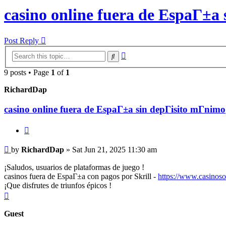
casino online fuera de EspaГ±a 
Post Reply
Advanced
Search
search
9 posts • Page
1
of
1
RichardDap
casino online fuera de EspaГ±a sin depГіsito mГ­nimo
Quote
Post
by
RichardDap
»
Sat Jun 21, 2025 11:30 am
¡Saludos, usuarios de plataformas de juego !
casinos fuera de EspaГ±a con pagos por Skrill -
https://www.casinoso
¡Que disfrutes de triunfos épicos !
Top
Guest