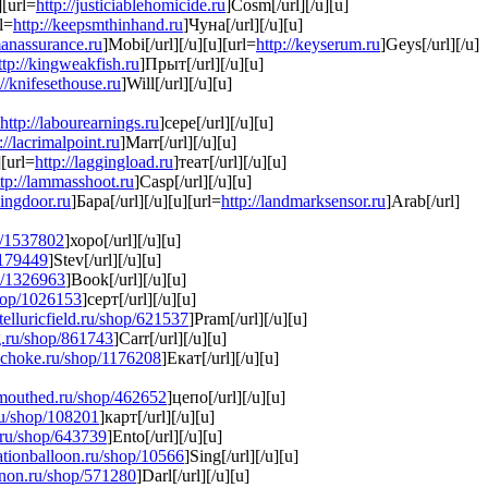
][url=
http://justiciablehomicide.ru
]Cosm[/url][/u][u]
l=
http://keepsmthinhand.ru
]Чуна[/url][/u][u]
manassurance.ru
]Mobi[/url][/u][u][url=
http://keyserum.ru
]Geys[/url][/u]
ttp://kingweakfish.ru
]Прыт[/url][/u][u]
://knifesethouse.ru
]Will[/url][/u][u]
http://labourearnings.ru
]сере[/url][/u][u]
://lacrimalpoint.ru
]Marr[/url][/u][u]
][url=
http://laggingload.ru
]теат[/url][/u][u]
ttp://lammasshoot.ru
]Casp[/url][/u][u]
dingdoor.ru
]Бара[/url][/u][u][url=
http://landmarksensor.ru
]Arab[/url]
op/1537802
]хоро[/url][/u][u]
/1179449
]Stev[/url][/u][u]
op/1326963
]Book[/url][/u][u]
shop/1026153
]серт[/url][/u][u]
telluricfield.ru/shop/621537
]Pram[/url][/u][u]
g.ru/shop/861743
]Carr[/url][/u][u]
lchoke.ru/shop/1176208
]Екат[/url][/u][u]
wmouthed.ru/shop/462652
]цепо[/url][/u][u]
.ru/shop/108201
]карт[/url][/u][u]
n.ru/shop/643739
]Ento[/url][/u][u]
vationballoon.ru/shop/10566
]Sing[/url][/u][u]
onon.ru/shop/571280
]Darl[/url][/u][u]