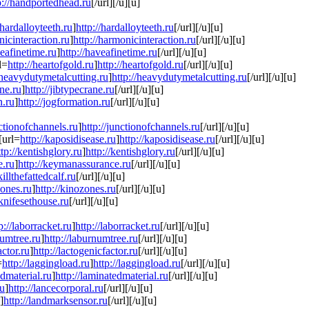
p://handportedhead.ru
[/url][/u][u]
/hardalloyteeth.ru
]
http://hardalloyteeth.ru
[/url][/u][u]
nicinteraction.ru
]
http://harmonicinteraction.ru
[/url][/u][u]
veafinetime.ru
]
http://haveafinetime.ru
[/url][/u][u]
l=
http://heartofgold.ru
]
http://heartofgold.ru
[/url][/u][u]
/heavydutymetalcutting.ru
]
http://heavydutymetalcutting.ru
[/url][/u][u]
ane.ru
]
http://jibtypecrane.ru
[/url][/u][u]
n.ru
]
http://jogformation.ru
[/url][/u][u]
nctionofchannels.ru
]
http://junctionofchannels.ru
[/url][/u][u]
][url=
http://kaposidisease.ru
]
http://kaposidisease.ru
[/url][/u][u]
ttp://kentishglory.ru
]
http://kentishglory.ru
[/url][/u][u]
e.ru
]
http://keymanassurance.ru
[/url][/u][u]
killthefattedcalf.ru
[/url][/u][u]
zones.ru
]
http://kinozones.ru
[/url][/u][u]
/knifesethouse.ru
[/url][/u][u]
p://laborracket.ru
]
http://laborracket.ru
[/url][/u][u]
numtree.ru
]
http://laburnumtree.ru
[/url][/u][u]
actor.ru
]
http://lactogenicfactor.ru
[/url][/u][u]
=
http://laggingload.ru
]
http://laggingload.ru
[/url][/u][u]
edmaterial.ru
]
http://laminatedmaterial.ru
[/url][/u][u]
ru
]
http://lancecorporal.ru
[/url][/u][u]
]
http://landmarksensor.ru
[/url][/u][u]