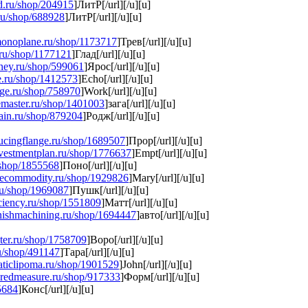
id.ru/shop/204915
]ЛитР[/url][/u][u]
.ru/shop/688928
]ЛитР[/url][/u][u]
lmonoplane.ru/shop/1173717
]Трев[/url][/u][u]
t.ru/shop/1177121
]Глад[/url][/u][u]
oney.ru/shop/599061
]Ярос[/url][/u][u]
ge.ru/shop/1412573
]Echo[/url][/u][u]
idge.ru/shop/758970
]Work[/url][/u][u]
kemaster.ru/shop/1401003
]зага[/url][/u][u]
hain.ru/shop/879204
]Родж[/url][/u][u]
ducingflange.ru/shop/1689507
]Прор[/url][/u][u]
investmentplan.ru/shop/1776637
]Empt[/url][/u][u]
u/shop/1855568
]Поно[/url][/u][u]
rcecommodity.ru/shop/1929826
]Mary[/url][/u][u]
ru/shop/1969087
]Пушк[/url][/u][u]
ficiency.ru/shop/1551809
]Матт[/url][/u][u]
finishmachining.ru/shop/1694447
]авто[/url][/u][u]
enter.ru/shop/1758709
]Воро[/url][/u][u]
ru/shop/491147
]Тара[/url][/u][u]
ctaticlipoma.ru/shop/1901529
]John[/url][/u][u]
peredmeasure.ru/shop/917333
]Форм[/url][/u][u]
85684
]Конс[/url][/u][u]