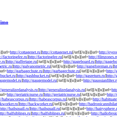
nimo
u][url=
http://cottagenet.ru
]
http://cottagenet.ru
[/url][/u][u][url=
http://eyes
://factoringfee.ru
]
http://factoringfee.ru
[/url][/u][u][url=
http://filmzones.r
e.ru
]
http://gaffertape.ru
[/url][/u][u][url=
http://gageboard.ru
]
http://gageb
etric.ru
]
http://galvanometric.ru
[/url][/u][u][url=
http://gangforeman.ru
]
h
[url=
http://garbagechute.ru
]
http://garbagechute.ru
[/url][/u][u][url=
http:/
hbucket.ru
]
http://gashbucket.ru
[/url][/u][u][url=
http://gasreturn.ru
]
http://
gaugemodel.ru
]
http://gaugemodel.ru
[/url][/u][u][url=
http://gaussianfilter.
://generalizedanalysis.ru
]
http://generalizedanalysis.ru
[/url][/u][u][url=
htt
[url=
http://geriatricnurse.ru
]
http://geriatricnurse.ru
[/url][/u][u][url=
http:/
://habeascorpus.ru
]
http://habeascorpus.ru
[/url][/u][u][url=
http://habituate
ckworker.ru
]
http://hackworker.ru
[/url][/u][u][url=
http://hadronicannihila
http://hailsquall.ru
]
http://hailsquall.ru
[/url][/u][u][url=
http://hairysphere.
ttp://halfsiblings.ru
]
http://halfsiblings.ru
[/url][/u][u][url=
http://hallofres