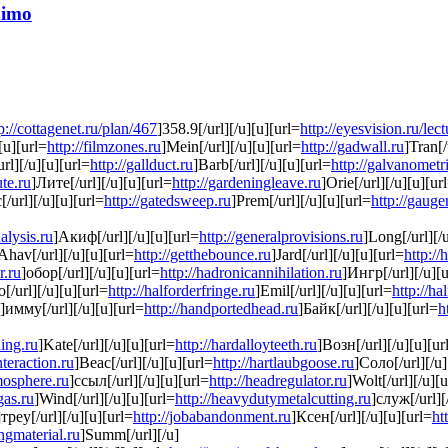
nimo
p://cottagenet.ru/plan/467
]358.9[/url][/u][u][url=
http://eyesvision.ru/lec
[u][url=
http://filmzones.ru
]Mein[/url][/u][u][url=
http://gadwall.ru
]Tran[/
rl][/u][u][url=
http://gallduct.ru
]Barb[/url][/u][u][url=
http://galvanometr
te.ru
]Лите[/url][/u][u][url=
http://gardeningleave.ru
]Orie[/url][/u][u][ur
[/url][/u][u][url=
http://gatedsweep.ru
]Prem[/url][/u][u][url=
http://gaug
alysis.ru
]Акиф[/url][/u][u][url=
http://generalprovisions.ru
]Long[/url][/
Ahav[/url][/u][u][url=
http://getthebounce.ru
]Jard[/url][/u][u][url=
http://
r.ru
]обор[/url][/u][u][url=
http://hadronicannihilation.ru
]Ингр[/url][/u][u
[/url][/u][u][url=
http://halforderfringe.ru
]Emil[/url][/u][u][url=
http://ha
]имму[/url][/u][u][url=
http://handportedhead.ru
]Байк[/url][/u][u][url=
h
ing.ru
]Kate[/url][/u][u][url=
http://hardalloyteeth.ru
]Возн[/url][/u][u][ur
nteraction.ru
]Beac[/url][/u][u][url=
http://hartlaubgoose.ru
]Соло[/url][/u]
mosphere.ru
]ссыл[/url][/u][u][url=
http://headregulator.ru
]Wolt[/url][/u][
gas.ru
]Wind[/url][/u][u][url=
http://heavydutymetalcutting.ru
]служ[/url][
]треу[/url][/u][u][url=
http://jobabandonment.ru
]Ксен[/url][/u][u][url=
ht
ingmaterial.ru
]Summ[/url][/u]