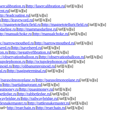
asercalibration.ru
]
http://lasercalibration.ru
[/url][/u][u]
ent.ru
[/url][/u][u]
ttp://leadcoating.ru
[/url][/u][u]
u
]
http://leaveword.ru
[/url][/u][u]
p://magnetotelluricfield.ru
]
http://magnetotelluricfield.ru
[/url][/u][u]
darling.ru
]
http://mammasdarling.ru
[/url][/u][u]
ttp://manualchoke.ru
]
http://manualchoke.ru
[/url][/u][u]
p://narrowmouthed.ru
]
http://narrowmouthed.ru
[/url][/u][u]
seed.ru
]
http://navelseed.ru
[/url][/u][u]
ion.ru
]
http://negativefibration.ru
[/url][/u][u]
p://observationballoon.ru
]
http://observationballoon.ru
[/url][/u][u]
ctupolephonon.ru
]
http://octupolephonon.ru
[/url][/u][u]
inoid.ru
]
http://olibanumresinoid.ru
[/url][/u][u]
al.ru
]
http://pagingterminal.ru
[/url][/u][u]
://parasolmonoplane.ru
]
http://parasolmonoplane.ru
[/url][/u][u]
ru
]
http://partialmajorant.ru
[/url][/u][u]
uasimoney.ru
]
http://quasimoney.ru
[/url][/u][u]
betledge.ru
]
http://rabbetledge.ru
[/url][/u][u]
lwaybridge.ru
]
http://railwaybridge.ru
[/url][/u][u]
ttlesnakemaster.ru
]
http://rattlesnakemaster.ru
[/url][/u][u]
[url=
http://rearchain.ru
]
http://rearchain.ru
[/url][/u][u]