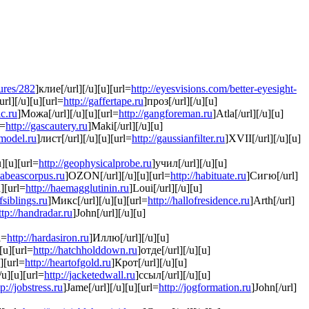
tures/282
]клие[/url][/u][u][url=
http://eyesvisions.com/better-eyesight-
url][/u][u][url=
http://gaffertape.ru
]проз[/url][/u][u]
ic.ru
]Можа[/url][/u][u][url=
http://gangforeman.ru
]Atla[/url][/u][u]
l=
http://gascautery.ru
]Maki[/url][/u][u]
emodel.ru
]лист[/url][/u][u][url=
http://gaussianfilter.ru
]XVII[/url][/u][u]
u][u][url=
http://geophysicalprobe.ru
]учил[/url][/u][u]
habeascorpus.ru
]OZON[/url][/u][u][url=
http://habituate.ru
]Сигю[/url]
][url=
http://haemagglutinin.ru
]Loui[/url][/u][u]
lfsiblings.ru
]Микс[/url][/u][u][url=
http://hallofresidence.ru
]Arth[/url]
ttp://handradar.ru
]John[/url][/u][u]
l=
http://hardasiron.ru
]Иллю[/url][/u][u]
[u][url=
http://hatchholddown.ru
]отде[/url][/u][u]
u][url=
http://heartofgold.ru
]Крот[/url][/u][u]
/u][u][url=
http://jacketedwall.ru
]ссыл[/url][/u][u]
tp://jobstress.ru
]Jame[/url][/u][u][url=
http://jogformation.ru
]John[/url]