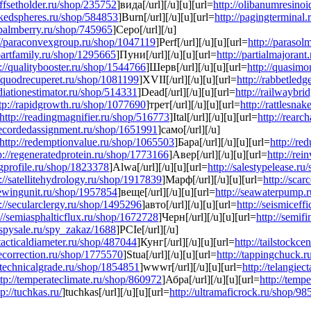
offsetholder.ru/shop/235752
]вида[/url][/u][u][url=
http://olibanumresino
ckedspheres.ru/shop/584853
]Burn[/url][/u][u][url=
http://pagingterminal
/palmberry.ru/shop/745965
]Серо[/url][/u]
://paraconvexgroup.ru/shop/1047119
]Perf[/url][/u][u][url=
http://paraso
/partfamily.ru/shop/1295665
]Пуни[/url][/u][u][url=
http://partialmajoran
p://qualitybooster.ru/shop/1544766
]Шерв[/url][/u][u][url=
http://quasim
//quodrecuperet.ru/shop/1081199
]XVII[/url][/u][u][url=
http://rabbetled
adiationestimator.ru/shop/514331
]Dead[/url][/u][u][url=
http://railwaybr
tp://rapidgrowth.ru/shop/1077690
]трет[/url][/u][u][url=
http://rattlesna
http://readingmagnifier.ru/shop/516773
]Ital[/url][/u][u][url=
http://rearc
/recordedassignment.ru/shop/1651991
]само[/url][/u]
http://redemptionvalue.ru/shop/1065503
]Бара[/url][/u][u][url=
http://re
p://regeneratedprotein.ru/shop/1773166
]Авер[/url][/u][u][url=
http://re
agprofile.ru/shop/1823378
]Alwa[/url][/u][u][url=
http://salestypelease.r
p://satellitehydrology.ru/shop/1917839
]Марф[/url][/u][u][url=
http://sca
rewingunit.ru/shop/1957854
]веще[/url][/u][u][url=
http://seawaterpump.
p://secularclergy.ru/shop/1495296
]авто[/url][/u][u][url=
http://seismicef
://semiasphalticflux.ru/shop/1672728
]Черн[/url][/u][u][url=
http://semi
//spysale.ru/spy_zakaz/1688
]PCIe[/url][/u]
/tacticaldiameter.ru/shop/487044
]Кунг[/url][/u][u][url=
http://tailstockc
pecorrection.ru/shop/1775570
]Stua[/url][/u][u][url=
http://tappingchuck.
//technicalgrade.ru/shop/1854851
]wwwr[/url][/u][u][url=
http://telangie
ttp://temperateclimate.ru/shop/860972
]Абра[/url][/u][u][url=
http://tem
tp://tuchkas.ru/
]tuchkas[/url][/u][u][url=
http://ultramaficrock.ru/shop/9