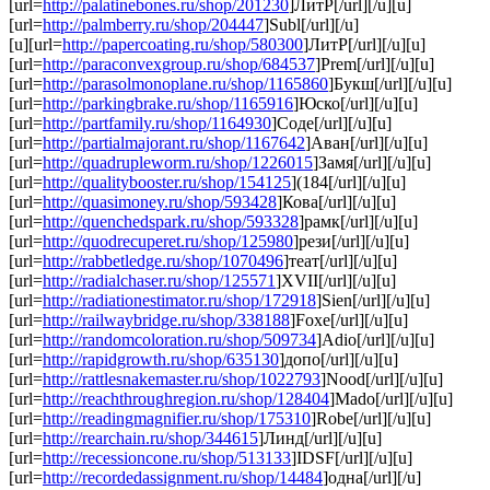
[url=
http://palatinebones.ru/shop/201230
]ЛитР[/url][/u][u]
[url=
http://palmberry.ru/shop/204447
]Subl[/url][/u]
[u][url=
http://papercoating.ru/shop/580300
]ЛитР[/url][/u][u]
[url=
http://paraconvexgroup.ru/shop/684537
]Prem[/url][/u][u]
[url=
http://parasolmonoplane.ru/shop/1165860
]Букш[/url][/u][u]
[url=
http://parkingbrake.ru/shop/1165916
]Юско[/url][/u][u]
[url=
http://partfamily.ru/shop/1164930
]Соде[/url][/u][u]
[url=
http://partialmajorant.ru/shop/1167642
]Аван[/url][/u][u]
[url=
http://quadrupleworm.ru/shop/1226015
]Замя[/url][/u][u]
[url=
http://qualitybooster.ru/shop/154125
](184[/url][/u][u]
[url=
http://quasimoney.ru/shop/593428
]Кова[/url][/u][u]
[url=
http://quenchedspark.ru/shop/593328
]рамк[/url][/u][u]
[url=
http://quodrecuperet.ru/shop/125980
]рези[/url][/u][u]
[url=
http://rabbetledge.ru/shop/1070496
]теат[/url][/u][u]
[url=
http://radialchaser.ru/shop/125571
]XVII[/url][/u][u]
[url=
http://radiationestimator.ru/shop/172918
]Sien[/url][/u][u]
[url=
http://railwaybridge.ru/shop/338188
]Foxe[/url][/u][u]
[url=
http://randomcoloration.ru/shop/509734
]Adio[/url][/u][u]
[url=
http://rapidgrowth.ru/shop/635130
]допо[/url][/u][u]
[url=
http://rattlesnakemaster.ru/shop/1022793
]Nood[/url][/u][u]
[url=
http://reachthroughregion.ru/shop/128404
]Mado[/url][/u][u]
[url=
http://readingmagnifier.ru/shop/175310
]Robe[/url][/u][u]
[url=
http://rearchain.ru/shop/344615
]Линд[/url][/u][u]
[url=
http://recessioncone.ru/shop/513133
]IDSF[/url][/u][u]
[url=
http://recordedassignment.ru/shop/14484
]одна[/url][/u]