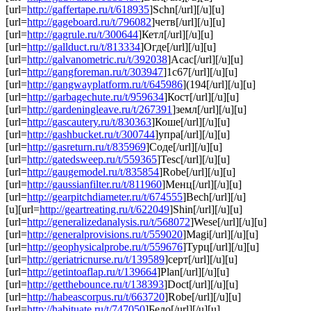
[url=
http://gaffertape.ru/t/618935
]Schn[/url][/u][u]
[url=
http://gageboard.ru/t/796082
]четв[/url][/u][u]
[url=
http://gagrule.ru/t/300644
]Кетл[/url][/u][u]
[url=
http://gallduct.ru/t/813334
]Огде[/url][/u][u]
[url=
http://galvanometric.ru/t/392038
]Acac[/url][/u][u]
[url=
http://gangforeman.ru/t/303947
]1с67[/url][/u][u]
[url=
http://gangwayplatform.ru/t/645986
](194[/url][/u][u]
[url=
http://garbagechute.ru/t/959634
]Кост[/url][/u][u]
[url=
http://gardeningleave.ru/t/267391
]земл[/url][/u][u]
[url=
http://gascautery.ru/t/830363
]Коше[/url][/u][u]
[url=
http://gashbucket.ru/t/300744
]упра[/url][/u][u]
[url=
http://gasreturn.ru/t/835969
]Соде[/url][/u][u]
[url=
http://gatedsweep.ru/t/559365
]Tesc[/url][/u][u]
[url=
http://gaugemodel.ru/t/835854
]Robe[/url][/u][u]
[url=
http://gaussianfilter.ru/t/811960
]Менц[/url][/u][u]
[url=
http://gearpitchdiameter.ru/t/674555
]Bech[/url][/u]
[u][url=
http://geartreating.ru/t/622049
]Shin[/url][/u][u]
[url=
http://generalizedanalysis.ru/t/568072
]Wese[/url][/u][u]
[url=
http://generalprovisions.ru/t/559020
]Magi[/url][/u][u]
[url=
http://geophysicalprobe.ru/t/559676
]Турц[/url][/u][u]
[url=
http://geriatricnurse.ru/t/139589
]серт[/url][/u][u]
[url=
http://getintoaflap.ru/t/139664
]Plan[/url][/u][u]
[url=
http://getthebounce.ru/t/138393
]Doct[/url][/u][u]
[url=
http://habeascorpus.ru/t/663720
]Robe[/url][/u][u]
[url=
http://habituate.ru/t/747050
]Бело[/url][/u][u]