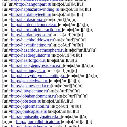
[u][url=
http://hangonpart.ru
]инфо[/url][/u][u]
[url=
http://haphazardwinding.ru
]инфо[/url][/u][u]
[url=
http://hardalloyteeth.ru
]инфо[/url][/u][u]
[url=
http://hardasiron.ru
]инфо[/url][/u][u]
[url=
http://hardenedconcrete.ru
]инфо[/url][/u][u]
[url=
http://harmonicinteraction.ru
]инфо[/url][/u][u]
[url=
http://hartlaubgoose.ru
]инфо[/url][/u][u]
[url=
http://hatchholddown.ru
]инфо[/url][/u][u]
[url=
http://haveafinetime.ru
]инфо[/url][/u][u]
[url=
http://hazardousatmosphere.ru
]инфо[/url][/u][u]
[url=
http://headregulator.ru
]инфо[/url][/u][u]
[url=
http://heartofgold.ru
]инфо[/url][/u][u]
[url=
http://heatageingresistance.ru
]инфо[/url][/u][u]
[url=
http://heatinggas.ru
]инфо[/url][/u][u]
[url=
http://heavydutymetalcutting.ru
]инфо[/url][/u][u]
[url=
http://jacketedwall.ru
]инфо[/url][/u][u]
[url=
http://japanesecedar.ru
]инфо[/url][/u][u]
[url=
http://jibtypecrane.ru
]инфо[/url][/u][u]
[url=
http://jobabandonment.ru
]инфо[/url][/u][u]
[url=
http://jobstress.ru
]инфо[/url][/u][u]
[url=
http://jogformation.ru
]инфо[/url][/u][u]
[url=
http://jointcapsule.ru
]инфо[/url][/u][u]
[url=
http://jointsealingmaterial.ru
]инфо[/url][/u]
[u][url=
http://journallubricator.ru
]инфо[/url][/u][u]
[url=
http://juicecatcher.ru
]инфо[/url][/u][u]