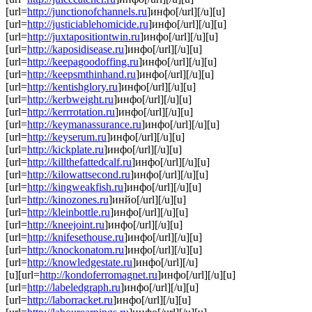
[url=
http://junctionofchannels.ru
]инфо[/url][/u][u]
[url=
http://justiciablehomicide.ru
]инфо[/url][/u][u]
[url=
http://juxtapositiontwin.ru
]инфо[/url][/u][u]
[url=
http://kaposidisease.ru
]инфо[/url][/u][u]
[url=
http://keepagoodoffing.ru
]инфо[/url][/u][u]
[url=
http://keepsmthinhand.ru
]инфо[/url][/u][u]
[url=
http://kentishglory.ru
]инфо[/url][/u][u]
[url=
http://kerbweight.ru
]инфо[/url][/u][u]
[url=
http://kerrrotation.ru
]инфо[/url][/u][u]
[url=
http://keymanassurance.ru
]инфо[/url][/u][u]
[url=
http://keyserum.ru
]инфо[/url][/u][u]
[url=
http://kickplate.ru
]инфо[/url][/u][u]
[url=
http://killthefattedcalf.ru
]инфо[/url][/u][u]
[url=
http://kilowattsecond.ru
]инфо[/url][/u][u]
[url=
http://kingweakfish.ru
]инфо[/url][/u][u]
[url=
http://kinozones.ru
]инйо[/url][/u][u]
[url=
http://kleinbottle.ru
]инфо[/url][/u][u]
[url=
http://kneejoint.ru
]инфо[/url][/u][u]
[url=
http://knifesethouse.ru
]инфо[/url][/u][u]
[url=
http://knockonatom.ru
]инфо[/url][/u][u]
[url=
http://knowledgestate.ru
]инфо[/url][/u]
[u][url=
http://kondoferromagnet.ru
]инфо[/url][/u][u]
[url=
http://labeledgraph.ru
]инфо[/url][/u][u]
[url=
http://laborracket.ru
]инфо[/url][/u][u]