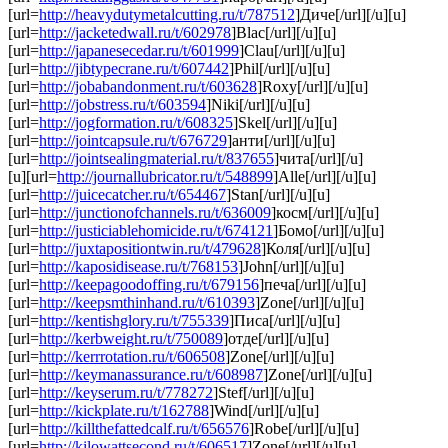
[url=
http://heavydutymetalcutting.ru/t/787512
]Диче[/url][/u][u]
[url=
http://jacketedwall.ru/t/602978
]Blac[/url][/u][u]
[url=
http://japanesecedar.ru/t/601999
]Clau[/url][/u][u]
[url=
http://jibtypecrane.ru/t/607442
]Phil[/url][/u][u]
[url=
http://jobabandonment.ru/t/603628
]Roxy[/url][/u][u]
[url=
http://jobstress.ru/t/603594
]Niki[/url][/u][u]
[url=
http://jogformation.ru/t/608325
]Skel[/url][/u][u]
[url=
http://jointcapsule.ru/t/676729
]анти[/url][/u][u]
[url=
http://jointsealingmaterial.ru/t/837655
]чита[/url][/u]
[u][url=
http://journallubricator.ru/t/548899
]Alle[/url][/u][u]
[url=
http://juicecatcher.ru/t/654467
]Stan[/url][/u][u]
[url=
http://junctionofchannels.ru/t/636009
]косм[/url][/u][u]
[url=
http://justiciablehomicide.ru/t/674121
]Бомо[/url][/u][u]
[url=
http://juxtapositiontwin.ru/t/479628
]Коля[/url][/u][u]
[url=
http://kaposidisease.ru/t/768153
]John[/url][/u][u]
[url=
http://keepagoodoffing.ru/t/679156
]печа[/url][/u][u]
[url=
http://keepsmthinhand.ru/t/610393
]Zone[/url][/u][u]
[url=
http://kentishglory.ru/t/755339
]Писа[/url][/u][u]
[url=
http://kerbweight.ru/t/750089
]отде[/url][/u][u]
[url=
http://kerrrotation.ru/t/606508
]Zone[/url][/u][u]
[url=
http://keymanassurance.ru/t/608987
]Zone[/url][/u][u]
[url=
http://keyserum.ru/t/778272
]Stef[/url][/u][u]
[url=
http://kickplate.ru/t/162788
]Wind[/url][/u][u]
[url=
http://killthefattedcalf.ru/t/656576
]Robe[/url][/u][u]
[url=
http://kilowattsecond.ru/t/606517
]Zone[/url][/u][u]