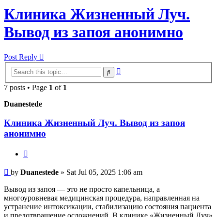
Клиника Жизненный Луч.
Вывод из запоя анонимно
Post Reply
Advanced
Search
search
7 posts • Page
1
of
1
Duanestede
Клиника Жизненный Луч. Вывод из запоя
анонимно
Quote
Post
by
Duanestede
»
Sat Jul 05, 2025 1:06 am
Вывод из запоя — это не просто капельница, а
многоуровневая медицинская процедура, направленная на
устранение интоксикации, стабилизацию состояния пациента
и предотвращение осложнений. В клинике «Жизненный Луч»