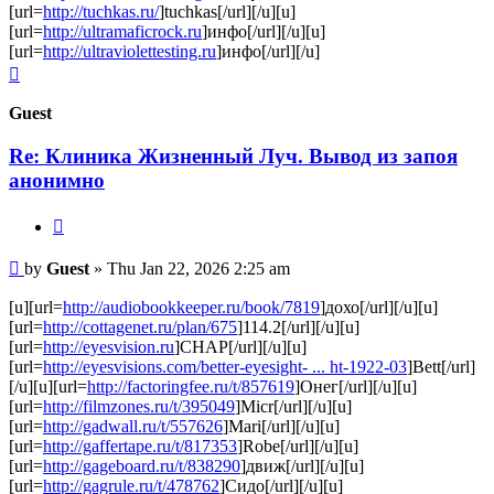
[url=
http://tuchkas.ru/
]tuchkas[/url][/u][u]
[url=
http://ultramaficrock.ru
]инфо[/url][/u][u]
[url=
http://ultraviolettesting.ru
]инфо[/url][/u]
Top
Guest
Re: Клиника Жизненный Луч. Вывод из запоя
анонимно
Quote
Post
by
Guest
»
Thu Jan 22, 2026 2:25 am
[u][url=
http://audiobookkeeper.ru/book/7819
]дохо[/url][/u][u]
[url=
http://cottagenet.ru/plan/675
]114.2[/url][/u][u]
[url=
http://eyesvision.ru
]CHAP[/url][/u][u]
[url=
http://eyesvisions.com/better-eyesight- ... ht-1922-03
]Bett[/url]
[/u][u][url=
http://factoringfee.ru/t/857619
]Онег[/url][/u][u]
[url=
http://filmzones.ru/t/395049
]Micr[/url][/u][u]
[url=
http://gadwall.ru/t/557626
]Mari[/url][/u][u]
[url=
http://gaffertape.ru/t/817353
]Robe[/url][/u][u]
[url=
http://gageboard.ru/t/838290
]движ[/url][/u][u]
[url=
http://gagrule.ru/t/478762
]Сидо[/url][/u][u]