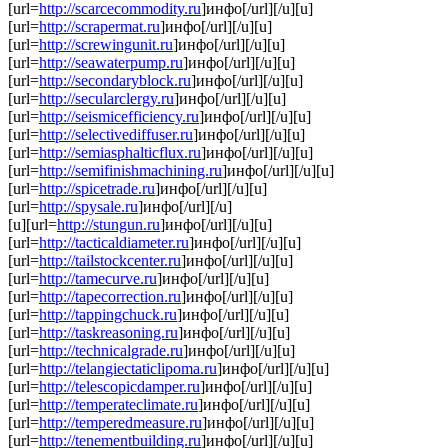
[url=
http://scarcecommodity.ru
]инфо[/url][/u][u]
[url=
http://scrapermat.ru
]инфо[/url][/u][u]
[url=
http://screwingunit.ru
]инфо[/url][/u][u]
[url=
http://seawaterpump.ru
]инфо[/url][/u][u]
[url=
http://secondaryblock.ru
]инфо[/url][/u][u]
[url=
http://secularclergy.ru
]инфо[/url][/u][u]
[url=
http://seismicefficiency.ru
]инфо[/url][/u][u]
[url=
http://selectivediffuser.ru
]инфо[/url][/u][u]
[url=
http://semiasphalticflux.ru
]инфо[/url][/u][u]
[url=
http://semifinishmachining.ru
]инфо[/url][/u][u]
[url=
http://spicetrade.ru
]инфо[/url][/u][u]
[url=
http://spysale.ru
]инфо[/url][/u]
[u][url=
http://stungun.ru
]инфо[/url][/u][u]
[url=
http://tacticaldiameter.ru
]инфо[/url][/u][u]
[url=
http://tailstockcenter.ru
]инфо[/url][/u][u]
[url=
http://tamecurve.ru
]инфо[/url][/u][u]
[url=
http://tapecorrection.ru
]инфо[/url][/u][u]
[url=
http://tappingchuck.ru
]инфо[/url][/u][u]
[url=
http://taskreasoning.ru
]инфо[/url][/u][u]
[url=
http://technicalgrade.ru
]инфо[/url][/u][u]
[url=
http://telangiectaticlipoma.ru
]инфо[/url][/u][u]
[url=
http://telescopicdamper.ru
]инфо[/url][/u][u]
[url=
http://temperateclimate.ru
]инфо[/url][/u][u]
[url=
http://temperedmeasure.ru
]инфо[/url][/u][u]
[url=
http://tenementbuilding.ru
]инфо[/url][/u][u]