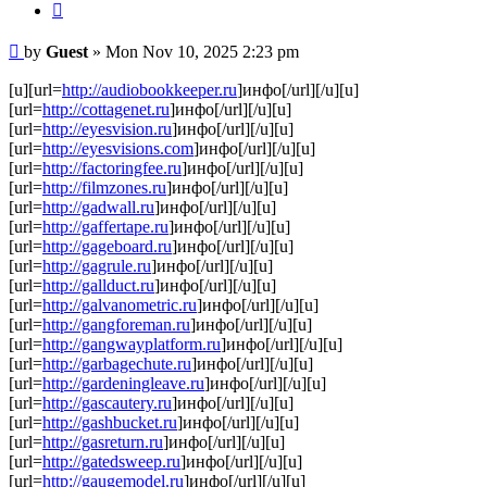
Quote
Post
by
Guest
»
Mon Nov 10, 2025 2:23 pm
[u][url=
http://audiobookkeeper.ru
]инфо[/url][/u][u]
[url=
http://cottagenet.ru
]инфо[/url][/u][u]
[url=
http://eyesvision.ru
]инфо[/url][/u][u]
[url=
http://eyesvisions.com
]инфо[/url][/u][u]
[url=
http://factoringfee.ru
]инфо[/url][/u][u]
[url=
http://filmzones.ru
]инфо[/url][/u][u]
[url=
http://gadwall.ru
]инфо[/url][/u][u]
[url=
http://gaffertape.ru
]инфо[/url][/u][u]
[url=
http://gageboard.ru
]инфо[/url][/u][u]
[url=
http://gagrule.ru
]инфо[/url][/u][u]
[url=
http://gallduct.ru
]инфо[/url][/u][u]
[url=
http://galvanometric.ru
]инфо[/url][/u][u]
[url=
http://gangforeman.ru
]инфо[/url][/u][u]
[url=
http://gangwayplatform.ru
]инфо[/url][/u][u]
[url=
http://garbagechute.ru
]инфо[/url][/u][u]
[url=
http://gardeningleave.ru
]инфо[/url][/u][u]
[url=
http://gascautery.ru
]инфо[/url][/u][u]
[url=
http://gashbucket.ru
]инфо[/url][/u][u]
[url=
http://gasreturn.ru
]инфо[/url][/u][u]
[url=
http://gatedsweep.ru
]инфо[/url][/u][u]
[url=
http://gaugemodel.ru
]инфо[/url][/u][u]