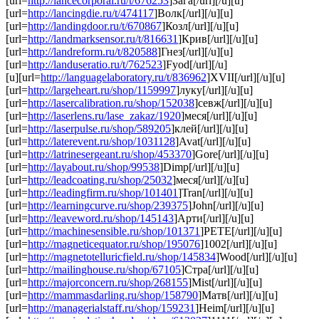
[url=
http://lancecorporal.ru/t/676253
]Зага[/url][/u][u]
[url=
http://lancingdie.ru/t/474117
]Волк[/url][/u][u]
[url=
http://landingdoor.ru/t/670867
]Козл[/url][/u][u]
[url=
http://landmarksensor.ru/t/816631
]Крив[/url][/u][u]
[url=
http://landreform.ru/t/820588
]Гнез[/url][/u][u]
[url=
http://landuseratio.ru/t/762523
]Fyod[/url][/u]
[u][url=
http://languagelaboratory.ru/t/836962
]XVII[/url][/u][u]
[url=
http://largeheart.ru/shop/1159997
]луку[/url][/u][u]
[url=
http://lasercalibration.ru/shop/152038
]севж[/url][/u][u]
[url=
http://laserlens.ru/lase_zakaz/1920
]меся[/url][/u][u]
[url=
http://laserpulse.ru/shop/589205
]клей[/url][/u][u]
[url=
http://laterevent.ru/shop/1031128
]Avat[/url][/u][u]
[url=
http://latrinesergeant.ru/shop/453370
]Gore[/url][/u][u]
[url=
http://layabout.ru/shop/99538
]Dimp[/url][/u][u]
[url=
http://leadcoating.ru/shop/25032
]меся[/url][/u][u]
[url=
http://leadingfirm.ru/shop/101401
]Tran[/url][/u][u]
[url=
http://learningcurve.ru/shop/239375
]John[/url][/u][u]
[url=
http://leaveword.ru/shop/145143
]Арти[/url][/u][u]
[url=
http://machinesensible.ru/shop/101371
]PETE[/url][/u][u]
[url=
http://magneticequator.ru/shop/195076
]1002[/url][/u][u]
[url=
http://magnetotelluricfield.ru/shop/145834
]Wood[/url][/u][u]
[url=
http://mailinghouse.ru/shop/67105
]Стра[/url][/u][u]
[url=
http://majorconcern.ru/shop/268155
]Mist[/url][/u][u]
[url=
http://mammasdarling.ru/shop/158790
]Матв[/url][/u][u]
[url=
http://managerialstaff.ru/shop/159231
]Heim[/url][/u][u]