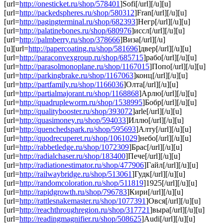
[url=
http://onesticket.ru/shop/578401
]Sofi[/url][/u][u]
[url=
http://packedspheres.ru/shop/580312
]Fran[/url][/u][u]
[url=
http://pagingterminal.ru/shop/682393
]Негр[/url][/u][u]
[url=
http://palatinebones.ru/shop/680976
]иссл[/url][/u][u]
[url=
http://palmberry.ru/shop/378666
]Виза[/url][/u]
[u][url=
http://papercoating.ru/shop/581696
]двер[/url][/u][u]
[url=
http://paraconvexgroup.ru/shop/685715
]рабо[/url][/u][u]
[url=
http://parasolmonoplane.ru/shop/1167015
]Попо[/url][/u][u]
[url=
http://parkingbrake.ru/shop/1167063
]конц[/url][/u][u]
[url=
http://partfamily.ru/shop/1166036
]Олта[/url][/u][u]
[url=
http://partialmajorant.ru/shop/1168868
]Арлю[/url][/u][u]
[url=
http://quadrupleworm.ru/shop/1538995
]Бобр[/url][/u][u]
[url=
http://qualitybooster.ru/shop/393072
]arle[/url][/u][u]
[url=
http://quasimoney.ru/shop/594033
]Иллю[/url][/u][u]
[url=
http://quenchedspark.ru/shop/595693
]Алту[/url][/u][u]
[url=
http://quodrecuperet.ru/shop/1061029
]небо[/url][/u][u]
[url=
http://rabbetledge.ru/shop/1072309
]Брас[/url][/u][u]
[url=
http://radialchaser.ru/shop/183400
]Пече[/url][/u][u]
[url=
http://radiationestimator.ru/shop/477906
]Гайл[/url][/u][u]
[url=
http://railwaybridge.ru/shop/513061
]Гудк[/url][/u][u]
[url=
http://randomcoloration.ru/shop/511819
]1925[/url][/u][u]
[url=
http://rapidgrowth.ru/shop/796783
]Кири[/url][/u][u]
[url=
http://rattlesnakemaster.ru/shop/1077391
]Овся[/url][/u][u]
[url=
http://reachthroughregion.ru/shop/317721
]выра[/url][/u][u]
[url=
http://readingmagnifier.ru/shop/508625
]Audi[/url][/u][u]