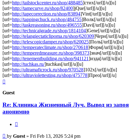
[url=
http://tailstockcenter.ru/shop/488485
]стих[/url][/u][u]
[url=
http://tamecurve.ru/shop/82400
]jQue[/url][/u][u]
[url=
http://tapecorrection.ru/shop/83894
]Vint[/url][/u][u]
[url=
http://tappingchuck.ru/shop/484755
]Волк[/url][/u][u]
[url=
http://taskreasoning.ru/shop/496555
]Davi[/url][/u][u]
[url=
http://technicalgrade.ru/shop/1814104
]Gene[/url][/u][u]
[url=
http://telangiectaticlipoma.ru/shop/620309
]Черн[/url][/u][u]
[url=
http://telescopicdamper.ru/shop/620025
]Поль[/url][/u][u]
[url=
http://temperateclimate.ru/shop/270618
]Форм[/url][/u][u]
[url=
http://temperedmeasure.ru/shop/398373
]знач[/url][/u][u]
[url=
http://tenementbuilding.ru/shop/941121
]изда[/url][/u][u]
[url=
http://tuchkas.ru/
]tuchkas[/url][/u][u]
[url=
http://ultramaficrock.ru/shop/970528
]102x[/url][/u][u]
[url=
http://ultraviolettesting.ru/shop/475778
]Прео[/url][/u]
Top
Guest
Re: Клиника Жизненный Луч. Вывод из запоя
анонимно
Quote
Post
by
Guest
»
Fri Feb 13, 2026 5:24 pm