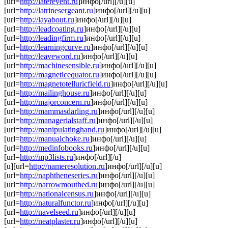
[url=
http://laterevent.ru
]инфо[/url][/u][u]
[url=
http://latrinesergeant.ru
]инфо[/url][/u][u]
[url=
http://layabout.ru
]инфо[/url][/u][u]
[url=
http://leadcoating.ru
]инфо[/url][/u][u]
[url=
http://leadingfirm.ru
]инфо[/url][/u][u]
[url=
http://learningcurve.ru
]инфо[/url][/u][u]
[url=
http://leaveword.ru
]инфо[/url][/u][u]
[url=
http://machinesensible.ru
]инфо[/url][/u][u]
[url=
http://magneticequator.ru
]инфо[/url][/u][u]
[url=
http://magnetotelluricfield.ru
]инфо[/url][/u][u]
[url=
http://mailinghouse.ru
]инфо[/url][/u][u]
[url=
http://majorconcern.ru
]инфо[/url][/u][u]
[url=
http://mammasdarling.ru
]инфо[/url][/u][u]
[url=
http://managerialstaff.ru
]инфо[/url][/u][u]
[url=
http://manipulatinghand.ru
]инфо[/url][/u][u]
[url=
http://manualchoke.ru
]инфо[/url][/u][u]
[url=
http://medinfobooks.ru
]инфо[/url][/u][u]
[url=
http://mp3lists.ru
]инфо[/url][/u]
[u][url=
http://nameresolution.ru
]инфо[/url][/u][u]
[url=
http://naphtheneseries.ru
]инфо[/url][/u][u]
[url=
http://narrowmouthed.ru
]инфо[/url][/u][u]
[url=
http://nationalcensus.ru
]инфо[/url][/u][u]
[url=
http://naturalfunctor.ru
]инфо[/url][/u][u]
[url=
http://navelseed.ru
]инфо[/url][/u][u]
[url=
http://neatplaster.ru
]инфо[/url][/u][u]