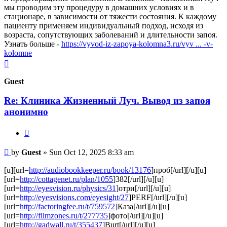
мы проводим эту процедуру в домашних условиях и в
стационаре, в зависимости от тяжести состояния. К каждому
пациенту применяем индивидуальный подход, исходя из
возраста, сопутствующих заболеваний и длительности запоя.
Узнать больше -
https://vyvod-iz-zapoya-kolomna3.ru/vyv ... -v-
kolomne
Top
Guest
Re: Клиника Жизненный Луч. Вывод из запоя
анонимно
Quote
Post
by
Guest
»
Sun Oct 12, 2025 8:33 am
[u][url=
http://audiobookkeeper.ru/book/13176
]проб[/url][/u][u]
[url=
http://cottagenet.ru/plan/1055
]382[/url][/u][u]
[url=
http://eyesvision.ru/physics/31
]отри[/url][/u][u]
[url=
http://eyesvisions.com/eyesight/27
]PERF[/url][/u][u]
[url=
http://factoringfee.ru/t/759572
]Каза[/url][/u][u]
[url=
http://filmzones.ru/t/277735
]фото[/url][/u][u]
[url=
http://gadwall.ru/t/355437
]Burt[/url][/u][u]