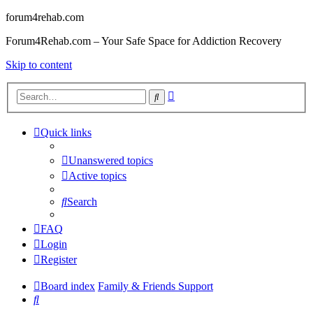
forum4rehab.com
Forum4Rehab.com – Your Safe Space for Addiction Recovery
Skip to content
Advanced
Search
search
Quick links
Unanswered topics
Active topics
Search
FAQ
Login
Register
Board index
Family & Friends Support
Search