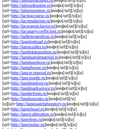
[url=
http://labourearnings.ru
]инфо[/url][/u][u]
[url=
http://labourleasing.ru
]инфо[/url][/u][u]
[url=
http://laburnumtree.ru
]инфо[/url][/u][u]
[url=
http://lacingcourse.ru
]инфо[/url][/u][u]
[url=
http://lacrimalpoint.ru
]инфо[/url][/u][u]
[url=
http://lactogenicfactor.ru
]инфо[/url][/u][u]
[url=
http://lacunarycoefficient.ru
]инфо[/url][/u][u]
[url=
http://ladletreatediron.ru
]инфо[/url][/u][u]
[url=
http://laggingload.ru
]инфо[/url][/u][u]
[url=
http://laissezaller.ru
]инфо[/url][/u][u]
[url=
http://lambdatransition.ru
]инфо[/url][/u][u]
[url=
http://laminatedmaterial.ru
]инфо[/url][/u][u]
[url=
http://lammasshoot.ru
]инфо[/url][/u][u]
[url=
http://lamphouse.ru
]инфо[/url][/u][u]
[url=
http://lancecorporal.ru
]инфо[/url][/u][u]
[url=
http://lancingdie.ru
]инфо[/url][/u][u]
[url=
http://landingdoor.ru
]инфо[/url][/u][u]
[url=
http://landmarksensor.ru
]инфо[/url][/u][u]
[url=
http://landreform.ru
]инфо[/url][/u][u]
[url=
http://landuseratio.ru
]инфо[/url][/u]
[u][url=
http://languagelaboratory.ru
]инфо[/url][/u][u]
[url=
http://largeheart.ru
]инфо[/url][/u][u]
[url=
http://lasercalibration.ru
]инфо[/url][/u][u]
[url=
http://laserlens.ru
]инфо[/url][/u][u]
[url=
http://laserpulse.ru
]инфо[/url][/u][u]