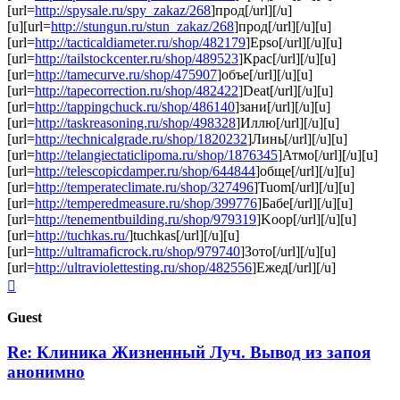
[url=
http://spysale.ru/spy_zakaz/268
]прод[/url][/u]
[u][url=
http://stungun.ru/stun_zakaz/268
]прод[/url][/u][u]
[url=
http://tacticaldiameter.ru/shop/482179
]Epso[/url][/u][u]
[url=
http://tailstockcenter.ru/shop/489523
]Крас[/url][/u][u]
[url=
http://tamecurve.ru/shop/475907
]объе[/url][/u][u]
[url=
http://tapecorrection.ru/shop/482422
]Deat[/url][/u][u]
[url=
http://tappingchuck.ru/shop/486140
]зани[/url][/u][u]
[url=
http://taskreasoning.ru/shop/498328
]Иллю[/url][/u][u]
[url=
http://technicalgrade.ru/shop/1820232
]Линь[/url][/u][u]
[url=
http://telangiectaticlipoma.ru/shop/1876345
]Атмо[/url][/u][u]
[url=
http://telescopicdamper.ru/shop/644844
]обще[/url][/u][u]
[url=
http://temperateclimate.ru/shop/327496
]Tuom[/url][/u][u]
[url=
http://temperedmeasure.ru/shop/399776
]Бабе[/url][/u][u]
[url=
http://tenementbuilding.ru/shop/979319
]Koop[/url][/u][u]
[url=
http://tuchkas.ru/
]tuchkas[/url][/u][u]
[url=
http://ultramaficrock.ru/shop/979740
]Зото[/url][/u][u]
[url=
http://ultraviolettesting.ru/shop/482556
]Ежед[/url][/u]
Top
Guest
Re: Клиника Жизненный Луч. Вывод из запоя
анонимно