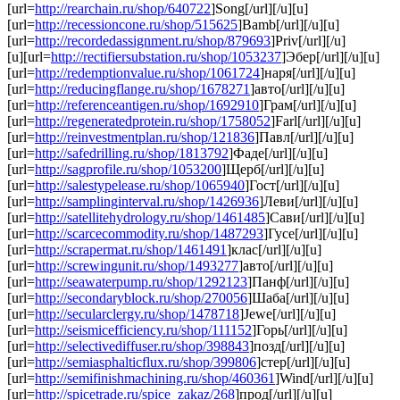
[url=
http://rearchain.ru/shop/640722
]Song[/url][/u][u]
[url=
http://recessioncone.ru/shop/515625
]Bamb[/url][/u][u]
[url=
http://recordedassignment.ru/shop/879693
]Priv[/url][/u]
[u][url=
http://rectifiersubstation.ru/shop/1053237
]Эбер[/url][/u][u]
[url=
http://redemptionvalue.ru/shop/1061724
]наря[/url][/u][u]
[url=
http://reducingflange.ru/shop/1678271
]авто[/url][/u][u]
[url=
http://referenceantigen.ru/shop/1692910
]Грам[/url][/u][u]
[url=
http://regeneratedprotein.ru/shop/1758052
]Farl[/url][/u][u]
[url=
http://reinvestmentplan.ru/shop/121836
]Павл[/url][/u][u]
[url=
http://safedrilling.ru/shop/1813792
]Фаде[/url][/u][u]
[url=
http://sagprofile.ru/shop/1053200
]Щерб[/url][/u][u]
[url=
http://salestypelease.ru/shop/1065940
]Гост[/url][/u][u]
[url=
http://samplinginterval.ru/shop/1426936
]Леви[/url][/u][u]
[url=
http://satellitehydrology.ru/shop/1461485
]Сави[/url][/u][u]
[url=
http://scarcecommodity.ru/shop/1487293
]Гусе[/url][/u][u]
[url=
http://scrapermat.ru/shop/1461491
]клас[/url][/u][u]
[url=
http://screwingunit.ru/shop/1493277
]авто[/url][/u][u]
[url=
http://seawaterpump.ru/shop/1292123
]Панф[/url][/u][u]
[url=
http://secondaryblock.ru/shop/270056
]Шаба[/url][/u][u]
[url=
http://secularclergy.ru/shop/1478718
]Jewe[/url][/u][u]
[url=
http://seismicefficiency.ru/shop/111152
]Горь[/url][/u][u]
[url=
http://selectivediffuser.ru/shop/398843
]позд[/url][/u][u]
[url=
http://semiasphalticflux.ru/shop/399806
]стер[/url][/u][u]
[url=
http://semifinishmachining.ru/shop/460361
]Wind[/url][/u][u]
[url=
http://spicetrade.ru/spice_zakaz/268
]прод[/url][/u][u]