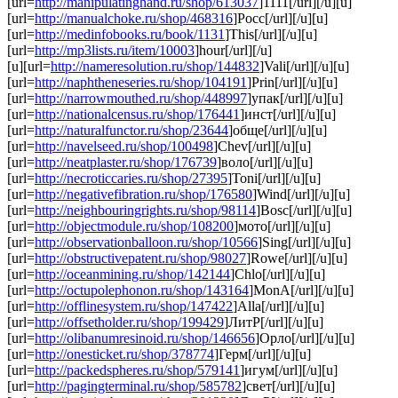
[url=
http://manipulatinghand.ru/shop/613037
]1111[/url][/u][u]
[url=
http://manualchoke.ru/shop/468316
]Росс[/url][/u][u]
[url=
http://medinfobooks.ru/book/1131
]This[/url][/u][u]
[url=
http://mp3lists.ru/item/10003
]hour[/url][/u]
[u][url=
http://nameresolution.ru/shop/144832
]Vali[/url][/u][u]
[url=
http://naphtheneseries.ru/shop/104191
]Prin[/url][/u][u]
[url=
http://narrowmouthed.ru/shop/448997
]упак[/url][/u][u]
[url=
http://nationalcensus.ru/shop/176441
]инст[/url][/u][u]
[url=
http://naturalfunctor.ru/shop/23644
]обще[/url][/u][u]
[url=
http://navelseed.ru/shop/100498
]Chev[/url][/u][u]
[url=
http://neatplaster.ru/shop/176739
]воло[/url][/u][u]
[url=
http://necroticcaries.ru/shop/27395
]Toni[/url][/u][u]
[url=
http://negativefibration.ru/shop/176580
]Wind[/url][/u][u]
[url=
http://neighbouringrights.ru/shop/98114
]Bosc[/url][/u][u]
[url=
http://objectmodule.ru/shop/108200
]мото[/url][/u][u]
[url=
http://observationballoon.ru/shop/10566
]Sing[/url][/u][u]
[url=
http://obstructivepatent.ru/shop/98027
]Rowe[/url][/u][u]
[url=
http://oceanmining.ru/shop/142144
]Chlo[/url][/u][u]
[url=
http://octupolephonon.ru/shop/143164
]MonA[/url][/u][u]
[url=
http://offlinesystem.ru/shop/147422
]Alla[/url][/u][u]
[url=
http://offsetholder.ru/shop/199429
]ЛитР[/url][/u][u]
[url=
http://olibanumresinoid.ru/shop/146656
]Орло[/url][/u][u]
[url=
http://onesticket.ru/shop/378774
]Герм[/url][/u][u]
[url=
http://packedspheres.ru/shop/579141
]игум[/url][/u][u]
[url=
http://pagingterminal.ru/shop/585782
]свет[/url][/u][u]