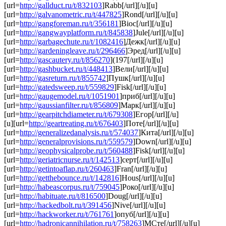
[url=
http://gallduct.ru/t/832103
]Rabb[/url][/u][u]
[url=
http://galvanometric.ru/t/447825
]Rond[/url][/u][u]
[url=
http://gangforeman.ru/t/356181
]Bioc[/url][/u][u]
[url=
http://gangwayplatform.ru/t/845838
]Jule[/url][/u][u]
[url=
http://garbagechute.ru/t/1082416
]Дежк[/url][/u][u]
[url=
http://gardeningleave.ru/t/296466
]Эред[/url][/u][u]
[url=
http://gascautery.ru/t/856270
](197[/url][/u][u]
[url=
http://gashbucket.ru/t/448413
]Вели[/url][/u][u]
[url=
http://gasreturn.ru/t/855742
]Пушк[/url][/u][u]
[url=
http://gatedsweep.ru/t/559829
]Fisk[/url][/u][u]
[url=
http://gaugemodel.ru/t/1051901
]приб[/url][/u][u]
[url=
http://gaussianfilter.ru/t/856809
]Марк[/url][/u][u]
[url=
http://gearpitchdiameter.ru/t/679308
]Егор[/url][/u]
[u][url=
http://geartreating.ru/t/676403
]Поте[/url][/u][u]
[url=
http://generalizedanalysis.ru/t/574037
]Кита[/url][/u][u]
[url=
http://generalprovisions.ru/t/559579
]Down[/url][/u][u]
[url=
http://geophysicalprobe.ru/t/560488
]Fisk[/url][/u][u]
[url=
http://geriatricnurse.ru/t/142513
]серт[/url][/u][u]
[url=
http://getintoaflap.ru/t/260463
]Fran[/url][/u][u]
[url=
http://getthebounce.ru/t/142816
]Hous[/url][/u][u]
[url=
http://habeascorpus.ru/t/759045
]Роко[/url][/u][u]
[url=
http://habituate.ru/t/816500
]Doug[/url][/u][u]
[url=
http://hackedbolt.ru/t/391456
]Nive[/url][/u][u]
[url=
http://hackworker.ru/t/761761
]опуб[/url][/u][u]
[url=
http://hadronicannihilation.ru/t/758263
]МСте[/url][/u][u]