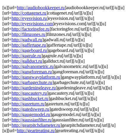
[u][url=
http://audiobookkeeper.ru
]audiobookkeeper.ru[/url][/u][u]
[url=
http://cottagenet.ru
]cottagenet.ru[/url][/u][u]
[url=
http://eyesvision.ru
]eyesvision.ru[/url][/u][u]
[url=
http://eyesvisions.com
]eyesvisions.com[/url][/u][u]
[url=
http://factoringfee.ru
]factoringfee.ru[/url][/u][u]
[url=
http://filmzones.ru
]filmzones.ru[/url][/u][u]
[url=
http://gadwall.ru
]gadwall.ru[/url][/u][u]
[url=
http://gaffertape.ru
]gaffertape.ru[/url][/u][u]
[url=
http://gageboard.ru
]gageboard.ru[/url][/u][u]
[url=
http://gagrule.ru
]gagrule.ru[/url][/u][u]
[url=
http://gallduct.ru
]gallduct.ru[/url][/u][u]
[url=
http://galvanometric.ru
]galvanometric.ru[/url][/u][u]
[url=
http://gangforeman.ru
]gangforeman.ru[/url][/u][u]
[url=
http://gangwayplatform.ru
]gangwayplatform.ru[/url][/u][u]
[url=
http://garbagechute.ru
]garbagechute.ru[/url][/u][u]
[url=
http://gardeningleave.ru
]gardeningleave.ru[/url][/u][u]
[url=
http://gascautery.ru
]gascautery.ru[/url][/u][u]
[url=
http://gashbucket.ru
]gashbucket.ru[/url][/u][u]
[url=
http://gasreturn.ru
]gasreturn.ru[/url][/u][u]
[url=
http://gatedsweep.ru
]gatedsweep.ru[/url][/u][u]
[url=
http://gaugemodel.ru
]gaugemodel.ru[/url][/u][u]
[url=
http://gaussianfilter.ru
]gaussianfilter.ru[/url][/u][u]
[url=
http://gearpitchdiameter.ru
]gearpitchdiameter.ru[/url][/u]
[u][url=
http://geartreating.ru
]geartreating.ru[/url][/u][u]