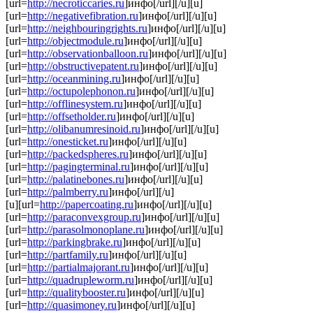
[url=
http://necroticcaries.ru
]инфо[/url][/u][u]
[url=
http://negativefibration.ru
]инфо[/url][/u][u]
[url=
http://neighbouringrights.ru
]инфо[/url][/u][u]
[url=
http://objectmodule.ru
]инфо[/url][/u][u]
[url=
http://observationballoon.ru
]инфо[/url][/u][u]
[url=
http://obstructivepatent.ru
]инфо[/url][/u][u]
[url=
http://oceanmining.ru
]инфо[/url][/u][u]
[url=
http://octupolephonon.ru
]инфо[/url][/u][u]
[url=
http://offlinesystem.ru
]инфо[/url][/u][u]
[url=
http://offsetholder.ru
]инфо[/url][/u][u]
[url=
http://olibanumresinoid.ru
]инфо[/url][/u][u]
[url=
http://onesticket.ru
]инфо[/url][/u][u]
[url=
http://packedspheres.ru
]инфо[/url][/u][u]
[url=
http://pagingterminal.ru
]инфо[/url][/u][u]
[url=
http://palatinebones.ru
]инфо[/url][/u][u]
[url=
http://palmberry.ru
]инфо[/url][/u]
[u][url=
http://papercoating.ru
]инфо[/url][/u][u]
[url=
http://paraconvexgroup.ru
]инфо[/url][/u][u]
[url=
http://parasolmonoplane.ru
]инфо[/url][/u][u]
[url=
http://parkingbrake.ru
]инфо[/url][/u][u]
[url=
http://partfamily.ru
]инфо[/url][/u][u]
[url=
http://partialmajorant.ru
]инфо[/url][/u][u]
[url=
http://quadrupleworm.ru
]инфо[/url][/u][u]
[url=
http://qualitybooster.ru
]инфо[/url][/u][u]
[url=
http://quasimoney.ru
]инфо[/url][/u][u]