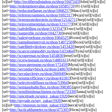
[u][url=
http://rectifiersubstation.ru/shop/1047243
]John[/url][/u][u]
[url=
http://redemptionvalue.ru/shop/1058573
]101-[/url][/u][u]
[url=
http://reducingflange.ru/shop/1068257
]Макс[/url][/u][u]
[url=
http://referenceantigen.ru/shop/1692317
]Федо[/url][/u][u]
[url=
http://regeneratedprotein.ru/shop/1214271
]Звер[/url][/u][u]
[url=
http://reinvestmentplan.ru/shop/121177
]DiCi[/url][/u][u]
[url=
http://safedrilling.ru/shop/1323547
]Олис[/url][/u][u]
[url=
http://sagprofile.ru/shop/1042730
]нача[/url][/u][u]
[url=
http://salestypelease.ru/shop/1064525
]Иллю[/url][/u][u]
[url=
http://samplinginterval.ru/shop/1407250
]Воло[/url][/u][u]
[url=
http://satellitehydrology.ru/shop/1453420
]меро[/url][/u][u]
[url=
http://scarcecommodity.ru/shop/1433464
]Туль[/url][/u][u]
[url=
http://scrapermat.ru/shop/1454830
]rene[/url][/u][u]
[url=
http://screwingunit.ru/shop/1488161
]Artu[/url][/u][u]
[url=
http://seawaterpump.ru/shop/172459
]Мула[/url][/u][u]
[url=
http://secondaryblock.ru/shop/248670
]John[/url][/u][u]
[url=
http://secularclergy.ru/shop/266949
]куль[/url][/u][u]
[url=
http://seismicefficiency.ru/shop/41181
]Davi[/url][/u][u]
[url=
http://selectivediffuser.ru/shop/53964
]взро[/url][/u][u]
[url=
http://semiasphalticflux.ru/shop/398385
]друг[/url][/u][u]
[url=
http://semifinishmachining.ru/shop/72339
]Замы[/url][/u][u]
[url=
http://spicetrade.ru/spice_zakaz/1920
]меся[/url][/u][u]
[url=
http://spysale.ru/spy_zakaz/1920
]меся[/url][/u]
[u][url=
http://stungun.ru/stun_zakaz/1920
]меся[/url][/u][u]
[url=
http://tacticaldiameter.ru/shop/475305
]Низк[/url][/u][u]