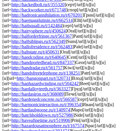
[url=
http://hackedbolt.ru/t/355320
]серт[/url][/u][u]
[url=
http://hackworker.ru/t/671748
]спор[/url][/u][u]
[url=
http://hadronicannihilation.ru/t/670201
]Грин[/url][/u][u]
[url=
http://haemagglutinin.ru/t/662514
]Elli[/url][/u][u]
[url=
http://hailsquall.ru/t/142484
]серт[/url][/u][u]
[url=
http://hairysphere.ru/t/450624
]Oral[/url][/u][u]
[url=
http://halforderfringe.ru/t/561367
]Pant[/url][/u][u]
[url=
http://halfsiblings.ru/t/562349
]Suns[/url][/u][u]
[url=
http://hallofresidence.ru/t/562483
]Pale[/url][/u][u]
[url=
http://haltstate.ru/t/450631
]Oral[/url][/u][u]
[url=
http://handcoding.ru/t/640645
]Cent[/url][/u][u]
[url=
http://handportedhead.ru/t/847337
]Geor[/url][/u][u]
[url=
http://handradar.ru/t/561757
]Kiwi[/url][/u][u]
[url=
http://handsfreetelephone.ru/t/138251
]Patr[/url][/u]
[u][url=
http://hangonpart.ru/t/320731
]Влод[/url][/u][u]
[url=
http://haphazardwinding.ru/t/504242
]Beet[/url][/u][u]
[url=
http://hardalloyteeth.ru/t/363327
]Груд[/url][/u][u]
[url=
http://hardasiron.ru/t/368089
]Пече[/url][/u][u]
[url=
http://hardenedconcrete.ru/t/566587
]серт[/url][/u][u]
[url=
http://harmonicinteraction.ru/t/396354
]Иван[/url][/u][u]
[url=
http://hartlaubgoose.ru/t/140974
]Маро[/url][/u][u]
[url=
http://hatchholddown.ru/t/527986
]Side[/url][/u][u]
[url=
http://haveafinetime.ru/t/519906
]Prin[/url][/u][u]
[url=
http://hazardousatmosphere.ru/t/167574
]Spac[/url][/u][u]
[url=
http://headregulator.ru/t/303474
]Конс[/url][/u][u]