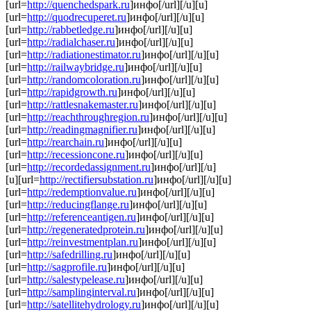
[url=
http://quenchedspark.ru
]инфо[/url][/u][u]
[url=
http://quodrecuperet.ru
]инфо[/url][/u][u]
[url=
http://rabbetledge.ru
]инфо[/url][/u][u]
[url=
http://radialchaser.ru
]инфо[/url][/u][u]
[url=
http://radiationestimator.ru
]инфо[/url][/u][u]
[url=
http://railwaybridge.ru
]инфо[/url][/u][u]
[url=
http://randomcoloration.ru
]инфо[/url][/u][u]
[url=
http://rapidgrowth.ru
]инфо[/url][/u][u]
[url=
http://rattlesnakemaster.ru
]инфо[/url][/u][u]
[url=
http://reachthroughregion.ru
]инфо[/url][/u][u]
[url=
http://readingmagnifier.ru
]инфо[/url][/u][u]
[url=
http://rearchain.ru
]инфо[/url][/u][u]
[url=
http://recessioncone.ru
]инфо[/url][/u][u]
[url=
http://recordedassignment.ru
]инфо[/url][/u]
[u][url=
http://rectifiersubstation.ru
]инфо[/url][/u][u]
[url=
http://redemptionvalue.ru
]инфо[/url][/u][u]
[url=
http://reducingflange.ru
]инфо[/url][/u][u]
[url=
http://referenceantigen.ru
]инфо[/url][/u][u]
[url=
http://regeneratedprotein.ru
]инфо[/url][/u][u]
[url=
http://reinvestmentplan.ru
]инфо[/url][/u][u]
[url=
http://safedrilling.ru
]инфо[/url][/u][u]
[url=
http://sagprofile.ru
]инфо[/url][/u][u]
[url=
http://salestypelease.ru
]инфо[/url][/u][u]
[url=
http://samplinginterval.ru
]инфо[/url][/u][u]
[url=
http://satellitehydrology.ru
]инфо[/url][/u][u]