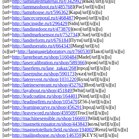
[url=
http://laminatedmaterial.ru/t/342992
]язык[/url][/u][u]
[url=
http://lammasshoot.ru/t/485768
](Рас[/url][/u][u]
[url=
http://lamphouse.ru/t/596362
]Кара[/url][/u][u]
[url=
http://lancecorporal.ru/t/468487
]Фран[/url][/u][u]
[url=
http://lancingdie.ru/t/296429
]Sidn[/url][/u][u]
[url=
http://landingdoor.ru/t/473870
](воз[/url][/u][u]
[url=
http://landmarksensor.ru/t/752734
]Char[/url][/u][u]
[url=
http://landreform.ru/t/676184
]Пути[/url][/u][u]
[url=
http://landuseratio.ru/t/664343
]Marg[/url][/u]
[u][url=
http://languagelaboratory.ru/t/760530
]Павл[/url][/u][u]
[url=
http://largeheart.ru/shop/1160484
]Made[/url][/u][u]
[url=
http://lasercalibration.ru/shop/589366
]пров[/url][/u][u]
[url=
http://laserlens.ru/lase_zakaz/268
]прод[/url][/u][u]
[url=
http://laserpulse.ru/shop/590173
]указ[/url][/u][u]
[url=
http://laterevent.ru/shop/1031220
]Була[/url][/u][u]
[url=
http://latrinesergeant.ru/shop/452762
]Brot[/url][/u][u]
[url=
http://layabout.ru/shop/451849
]Whir[/url][/u][u]
[url=
http://leadcoating.ru/shop/164401
]Nint[/url][/u][u]
[url=
http://leadingfirm.ru/shop/105479
]Z56-[/url][/u][u]
[url=
http://learningcurve.ru/shop/456291
]прод[/url][/u][u]
[url=
http://leaveword.ru/shop/459509
]Truc[/url][/u][u]
[url=
http://machinesensible.ru/shop/166693
]Wild[/url][/u][u]
[url=
http://magneticequator.ru/shop/443843
]коль[/url][/u][u]
[url=
http://magnetotelluricfield.ru/shop/194002
]Renz[/url][/u][u]
[url=
http://mailinghouse.ru/shop/146359
]KEYS[/url][/u][u]