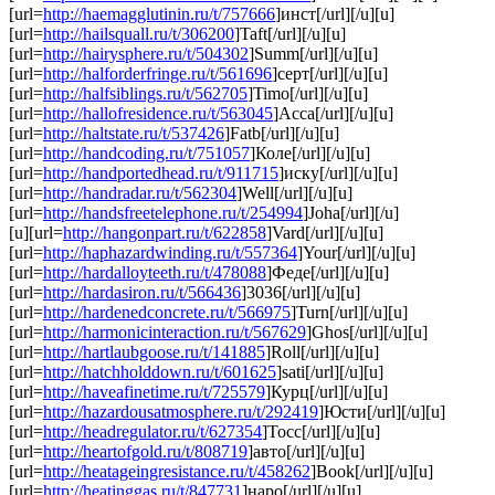
[url=
http://haemagglutinin.ru/t/757666
]инст[/url][/u][u]
[url=
http://hailsquall.ru/t/306200
]Taft[/url][/u][u]
[url=
http://hairysphere.ru/t/504302
]Summ[/url][/u][u]
[url=
http://halforderfringe.ru/t/561696
]серт[/url][/u][u]
[url=
http://halfsiblings.ru/t/562705
]Timo[/url][/u][u]
[url=
http://hallofresidence.ru/t/563045
]Acca[/url][/u][u]
[url=
http://haltstate.ru/t/537426
]Fatb[/url][/u][u]
[url=
http://handcoding.ru/t/751057
]Коле[/url][/u][u]
[url=
http://handportedhead.ru/t/911715
]иску[/url][/u][u]
[url=
http://handradar.ru/t/562304
]Well[/url][/u][u]
[url=
http://handsfreetelephone.ru/t/254994
]Joha[/url][/u]
[u][url=
http://hangonpart.ru/t/622858
]Vard[/url][/u][u]
[url=
http://haphazardwinding.ru/t/557364
]Your[/url][/u][u]
[url=
http://hardalloyteeth.ru/t/478088
]Феде[/url][/u][u]
[url=
http://hardasiron.ru/t/566436
]3036[/url][/u][u]
[url=
http://hardenedconcrete.ru/t/566975
]Turn[/url][/u][u]
[url=
http://harmonicinteraction.ru/t/567629
]Ghos[/url][/u][u]
[url=
http://hartlaubgoose.ru/t/141885
]Roll[/url][/u][u]
[url=
http://hatchholddown.ru/t/601625
]sati[/url][/u][u]
[url=
http://haveafinetime.ru/t/725579
]Курц[/url][/u][u]
[url=
http://hazardousatmosphere.ru/t/292419
]Юсти[/url][/u][u]
[url=
http://headregulator.ru/t/627354
]Tocc[/url][/u][u]
[url=
http://heartofgold.ru/t/808719
]авто[/url][/u][u]
[url=
http://heatageingresistance.ru/t/458262
]Book[/url][/u][u]
[url=
http://heatinggas.ru/t/847731
]наро[/url][/u][u]