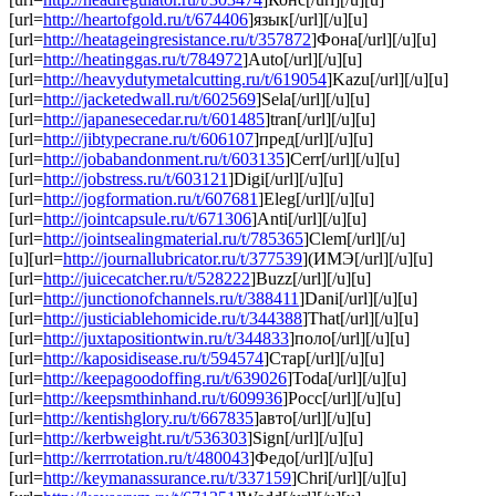
[url=
http://heartofgold.ru/t/674406
]язык[/url][/u][u]
[url=
http://heatageingresistance.ru/t/357872
]Фона[/url][/u][u]
[url=
http://heatinggas.ru/t/784972
]Auto[/url][/u][u]
[url=
http://heavydutymetalcutting.ru/t/619054
]Kazu[/url][/u][u]
[url=
http://jacketedwall.ru/t/602569
]Sela[/url][/u][u]
[url=
http://japanesecedar.ru/t/601485
]tran[/url][/u][u]
[url=
http://jibtypecrane.ru/t/606107
]пред[/url][/u][u]
[url=
http://jobabandonment.ru/t/603135
]Cerr[/url][/u][u]
[url=
http://jobstress.ru/t/603121
]Digi[/url][/u][u]
[url=
http://jogformation.ru/t/607681
]Eleg[/url][/u][u]
[url=
http://jointcapsule.ru/t/671306
]Anti[/url][/u][u]
[url=
http://jointsealingmaterial.ru/t/785365
]Clem[/url][/u]
[u][url=
http://journallubricator.ru/t/377539
](ИМЭ[/url][/u][u]
[url=
http://juicecatcher.ru/t/528222
]Buzz[/url][/u][u]
[url=
http://junctionofchannels.ru/t/388411
]Dani[/url][/u][u]
[url=
http://justiciablehomicide.ru/t/344388
]That[/url][/u][u]
[url=
http://juxtapositiontwin.ru/t/344833
]поло[/url][/u][u]
[url=
http://kaposidisease.ru/t/594574
]Стар[/url][/u][u]
[url=
http://keepagoodoffing.ru/t/639026
]Toda[/url][/u][u]
[url=
http://keepsmthinhand.ru/t/609936
]Росс[/url][/u][u]
[url=
http://kentishglory.ru/t/667835
]авто[/url][/u][u]
[url=
http://kerbweight.ru/t/536303
]Sign[/url][/u][u]
[url=
http://kerrrotation.ru/t/480043
]Федо[/url][/u][u]
[url=
http://keymanassurance.ru/t/337159
]Chri[/url][/u][u]