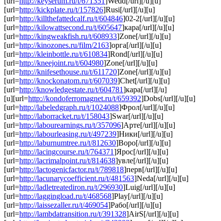
[url=
http://keyserum.ru/t/671351
]Wedd[/url][/u][u]
[url=
http://kickplate.ru/t/157826
]Rusi[/url][/u][u]
[url=
http://killthefattedcalf.ru/t/604846
]02-2[/url][/u][u]
[url=
http://kilowattsecond.ru/t/605647
]кара[/url][/u][u]
[url=
http://kingweakfish.ru/t/608933
]Zone[/url][/u][u]
[url=
http://kinozones.ru/film/2163
]орга[/url][/u][u]
[url=
http://kleinbottle.ru/t/610834
]Rond[/url][/u][u]
[url=
http://kneejoint.ru/t/604980
]Zone[/url][/u][u]
[url=
http://knifesethouse.ru/t/611720
]Zone[/url][/u][u]
[url=
http://knockonatom.ru/t/607039
]Chet[/url][/u][u]
[url=
http://knowledgestate.ru/t/604781
]кара[/url][/u]
[u][url=
http://kondoferromagnet.ru/t/659392
]Dobs[/url][/u][u]
[url=
http://labeledgraph.ru/t/1024088
]Фрол[/url][/u][u]
[url=
http://laborracket.ru/t/158043
]Swar[/url][/u][u]
[url=
http://labourearnings.ru/t/357096
]Арте[/url][/u][u]
[url=
http://labourleasing.ru/t/497239
]Ники[/url][/u][u]
[url=
http://laburnumtree.ru/t/812630
]Воро[/url][/u][u]
[url=
http://lacingcourse.ru/t/764371
]Ярос[/url][/u][u]
[url=
http://lacrimalpoint.ru/t/814638
]увле[/url][/u][u]
[url=
http://lactogenicfactor.ru/t/789818
]перв[/url][/u][u]
[url=
http://lacunarycoefficient.ru/t/481563
]Neda[/url][/u][u]
[url=
http://ladletreatediron.ru/t/296930
]Luig[/url][/u][u]
[url=
http://laggingload.ru/t/468568
]Play[/url][/u][u]
[url=
http://laissezaller.ru/t/469054
]Рабо[/url][/u][u]
[url=
http://lambdatransition.ru/t/391328
]AirS[/url][/u][u]