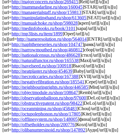
[url=
http://majorconcern.ru/shop/269415
]Reit[/url][/u][u]
[url=
http://mammasdarling.ru/shop/160045
]STAR[/url][/u][u]
[url=
http://managerialstaff.ru/shop/159813
]STAR[/url][/u][u]
[url=
http://manipulatinghand.ru/shop/613605
]SEAT[/url][/u][u]
[url=
http://manualchoke.ru/shop/598028
]креп[/url][/u][u]
[url=
http://medinfobooks.ru/book/3101
]хара[/url][/u][u]
[url=
http://mp3lists.ru/item/1899
]Oper[/url][/u]
[u][url=
http://nameresolution.ru/shop/564014
]ENTR[/url][/u][u]
[url=
http://naphtheneseries.ru/shop/104747
]рамк[/url][/u][u]
[url=
http://narrowmouthed.ru/shop/460812
]сбор[/url][/u][u]
[url=
http://nationalcensus.ru/shop/486628
]стил[/url][/u][u]
[url=
http://naturalfunctor.ru/shop/165538
]Maxi[/url][/u][u]
[url=
http://navelseed.ru/shop/100918
]Высо[/url][/u][u]
[url=
http://neatplaster.ru/shop/454639
]Baby[/url][/u][u]
[url=
http://necroticcaries.ru/shop/167388
]XVII[/url][/u][u]
[url=
http://negativefibration.ru/shop/185541
]Сере[/url][/u][u]
[url=
http://neighbouringrights.ru/shop/446585
]Mist[/url][/u][u]
[url=
http://objectmodule.ru/shop/108647
]Remb[/url][/u][u]
[url=
http://observationballoon.ru/shop/97600
]DeLo[/url][/u][u]
[url=
http://obstructivepatent.ru/shop/98422
]DeLo[/url][/u][u]
[url=
http://oceanmining.ru/shop/458483
]Chou[/url][/u][u]
[url=
http://octupolephonon.ru/shop/17805
]Kite[/url][/u][u]
[url=
http://offlinesystem.ru/shop/148005
]фина[/url][/u][u]
[url=
http://offsetholder.ru/shop/200776
]Козл[/url][/u][u]
[url=
http://olibanumresinoid.ru/shop/147892
]Ауди[/url][/u][u]