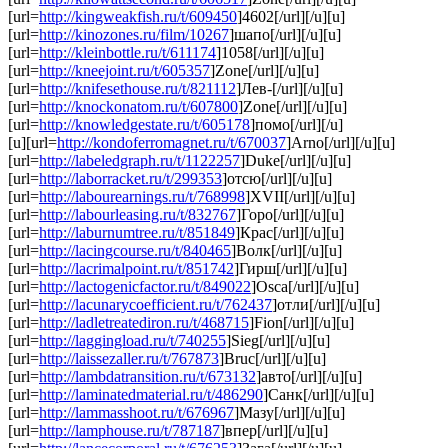
[url=
http://kingweakfish.ru/t/609450
]4602[/url][/u][u]
[url=
http://kinozones.ru/film/10267
]шапо[/url][/u][u]
[url=
http://kleinbottle.ru/t/611174
]1058[/url][/u][u]
[url=
http://kneejoint.ru/t/605357
]Zone[/url][/u][u]
[url=
http://knifesethouse.ru/t/821112
]Лев-[/url][/u][u]
[url=
http://knockonatom.ru/t/607800
]Zone[/url][/u][u]
[url=
http://knowledgestate.ru/t/605178
]помо[/url][/u]
[u][url=
http://kondoferromagnet.ru/t/670037
]Arno[/url][/u][u]
[url=
http://labeledgraph.ru/t/1122257
]Duke[/url][/u][u]
[url=
http://laborracket.ru/t/299353
]отсю[/url][/u][u]
[url=
http://labourearnings.ru/t/768998
]XVII[/url][/u][u]
[url=
http://labourleasing.ru/t/832767
]Горо[/url][/u][u]
[url=
http://laburnumtree.ru/t/851849
]Крас[/url][/u][u]
[url=
http://lacingcourse.ru/t/840465
]Волк[/url][/u][u]
[url=
http://lacrimalpoint.ru/t/851742
]Гирш[/url][/u][u]
[url=
http://lactogenicfactor.ru/t/849022
]Osca[/url][/u][u]
[url=
http://lacunarycoefficient.ru/t/762437
]отли[/url][/u][u]
[url=
http://ladletreatediron.ru/t/468715
]Fion[/url][/u][u]
[url=
http://laggingload.ru/t/740255
]Sieg[/url][/u][u]
[url=
http://laissezaller.ru/t/767873
]Bruc[/url][/u][u]
[url=
http://lambdatransition.ru/t/673132
]авто[/url][/u][u]
[url=
http://laminatedmaterial.ru/t/486290
]Санк[/url][/u][u]
[url=
http://lammasshoot.ru/t/676967
]Мазу[/url][/u][u]
[url=
http://lamphouse.ru/t/787187
]впер[/url][/u][u]