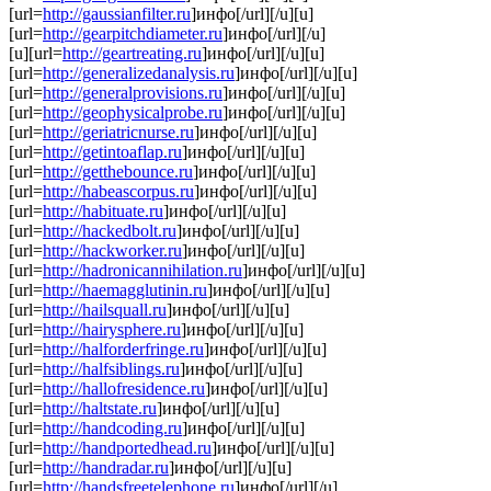
[url=
http://gaussianfilter.ru
]инфо[/url][/u][u]
[url=
http://gearpitchdiameter.ru
]инфо[/url][/u]
[u][url=
http://geartreating.ru
]инфо[/url][/u][u]
[url=
http://generalizedanalysis.ru
]инфо[/url][/u][u]
[url=
http://generalprovisions.ru
]инфо[/url][/u][u]
[url=
http://geophysicalprobe.ru
]инфо[/url][/u][u]
[url=
http://geriatricnurse.ru
]инфо[/url][/u][u]
[url=
http://getintoaflap.ru
]инфо[/url][/u][u]
[url=
http://getthebounce.ru
]инфо[/url][/u][u]
[url=
http://habeascorpus.ru
]инфо[/url][/u][u]
[url=
http://habituate.ru
]инфо[/url][/u][u]
[url=
http://hackedbolt.ru
]инфо[/url][/u][u]
[url=
http://hackworker.ru
]инфо[/url][/u][u]
[url=
http://hadronicannihilation.ru
]инфо[/url][/u][u]
[url=
http://haemagglutinin.ru
]инфо[/url][/u][u]
[url=
http://hailsquall.ru
]инфо[/url][/u][u]
[url=
http://hairysphere.ru
]инфо[/url][/u][u]
[url=
http://halforderfringe.ru
]инфо[/url][/u][u]
[url=
http://halfsiblings.ru
]инфо[/url][/u][u]
[url=
http://hallofresidence.ru
]инфо[/url][/u][u]
[url=
http://haltstate.ru
]инфо[/url][/u][u]
[url=
http://handcoding.ru
]инфо[/url][/u][u]
[url=
http://handportedhead.ru
]инфо[/url][/u][u]
[url=
http://handradar.ru
]инфо[/url][/u][u]
[url=
http://handsfreetelephone.ru
]инфо[/url][/u]