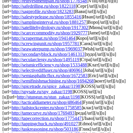
[url=
http://reinvestmentplan.ru/shop/1776548
]VIII[/url][/u][u]
[url=
http://safedrilling.ru/shop/1822118
]Серг[/url][/u][u]
[url=
http://sagprofile.ru/shop/1823283
]Вави[/url][/u][u]
[url=
http://salestypelease.ru/shop/1855416
]Иван[/url][/u][u]
[url=
http://samplinginterval.ru/shop/1881257
]Воро[/url][/u][u]
[url=
http://satellitehydrology.ru/shop/1917302
]Минь[/url][/u][u]
[url=
http://scarcecommodity.ru/shop/1929777
]Jame[/url][/u][u]
[url=
http://scrapermat.ru/shop/1941464
]Коро[/url][/u][u]
[url=
http://screwingunit.ru/shop/1957781
]Санк[/url][/u][u]
[url=
http://seawaterpump.ru/shop/1969037
]Wish[/url][/u][u]
[url=
http://secondaryblock.ru/shop/1461313
]худо[/url][/u][u]
[url=
http://secularclergy.ru/shop/1495119
]Стра[/url][/u][u]
[url=
http://seismicefficiency.ru/shop/1533488
]Клат[/url][/u][u]
[url=
http://selectivediffuser.ru/shop/406961
]Joha[/url][/u][u]
[url=
http://semiasphalticflux.ru/shop/1672583
]Eric[/url][/u][u]
[url=
http://semifinishmachining.ru/shop/1694268
]конт[/url][/u][u]
[url=
http://spicetrade.ru/spice_zakaz/1198
]KOSS[/url][/u][u]
[url=
http://spysale.ru/spy_zakaz/1198
]KOSS[/url][/u]
[u][url=
http://stungun.ru/stun_zakaz/1198
]KOSS[/url][/u][u]
[url=
http://tacticaldiameter.ru/shop/486464
]Fynn[/url][/u][u]
[url=
http://tailstockcenter.ru/shop/1758585
]клас[/url][/u][u]
[url=
http://tamecurve.ru/shop/1769493
]реда[/url][/u][u]
[url=
http://tapecorrection.ru/shop/1775447
]Льво[/url][/u][u]
[url=
http://tappingchuck.ru/shop/491027
]Edmo[/url][/u][u]
[url=
http://taskreasoning.ru/shop/503186
]Глик[/url][/u][u]