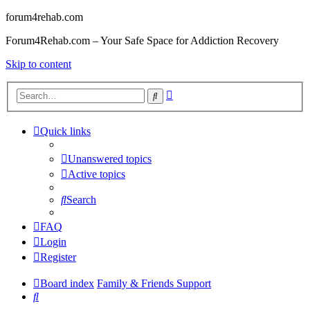
forum4rehab.com
Forum4Rehab.com – Your Safe Space for Addiction Recovery
Skip to content
Advanced
Search
search
Quick links
Unanswered topics
Active topics
Search
FAQ
Login
Register
Board index
Family & Friends Support
Search