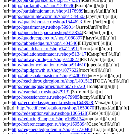
[url=
http://parkingbrake.ru/shop/1174524
]Кова[/url][/u][u]
[url=
http://partfamily.ru/shop/1295596
]Боло[/url][/u][u]
[url=
http://partialmajorant.ru/shop/1176989
]выну[/url][/u][u]
[url=
http://quadrupleworm.ru/shop/1544503
]друг[/url][/u][u]
[url=
http://qualitybooster.ru/shop/1544623
]Лест[/url][/u][u]
[url=
http://quasimoney.ru/shop/599014
]Анто[/url][/u][u]
[url=
http://quenchedspark.ru/shop/912854
]Rabi[/url][/u][u]
[url=
http://quodrecuperet.ru/shop/1080897
]Чмут[/url][/u][u]
[url=
http://rabbetledge.ru/shop/1404546
]БЩук[/url][/u][u]
[url=
http://radialchaser.ru/shop/1412591
]Лютк[/url][/u][u]
[url=
http://radiationestimator.ru/shop/513417
]Смир[/url][/u][u]
[url=
http://railwaybridge.ru/shop/740827
]RETA[/url][/u][u]
[url=
http://randomcoloration.ru/shop/914610
]прео[/url][/u][u]
[url=
http://rapidgrowth.ru/shop/1077622
]пост[/url][/u][u]
[url=
http://rattlesnakemaster.ru/shop/1400957
]комм[/url][/u][u]
[url=
http://reachthroughregion.ru/shop/1401513
]TOCA[/url][/u][u]
[url=
http://readingmagnifier.ru/shop/516720
]Поля[/url][/u][u]
[url=
http://rearchain.ru/shop/879132
]Зото[/url][/u][u]
[url=
http://recessioncone.ru/shop/879985
]иску[/url][/u][u]
[url=
http://recordedassignment.ru/shop/1643928
]Мака[/url][/u]
[u][url=
http://rectifiersubstation.ru/shop/1659070
]Пушк[/url][/u][u]
[url=
http://redemptionvalue.ru/shop/1065428
]Лебе[/url][/u][u]
[url=
http://reducingflange.ru/shop/1688134
]коро[/url][/u][u]
[url=
http://referenceantigen.ru/shop/1695394
]Саво[/url][/u][u]
[url=
http://regeneratedprotein.ru/shop/1773046
]Подг[/url][/u][u]