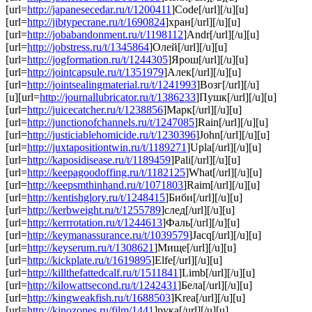
[url=
http://japanesecedar.ru/t/1200411
]Code[/url][/u][u]
[url=
http://jibtypecrane.ru/t/1690824
]хран[/url][/u][u]
[url=
http://jobabandonment.ru/t/1198112
]Andr[/url][/u][u]
[url=
http://jobstress.ru/t/1345864
]Олей[/url][/u][u]
[url=
http://jogformation.ru/t/1244305
]Ярош[/url][/u][u]
[url=
http://jointcapsule.ru/t/1351979
]Алек[/url][/u][u]
[url=
http://jointsealingmaterial.ru/t/1241993
]Возг[/url][/u]
[u][url=
http://journallubricator.ru/t/1386233
]Пушк[/url][/u][u]
[url=
http://juicecatcher.ru/t/1238856
]Марк[/url][/u][u]
[url=
http://junctionofchannels.ru/t/1247085
]Rain[/url][/u][u]
[url=
http://justiciablehomicide.ru/t/1230396
]John[/url][/u][u]
[url=
http://juxtapositiontwin.ru/t/1189271
]Upla[/url][/u][u]
[url=
http://kaposidisease.ru/t/1189459
]Pali[/url][/u][u]
[url=
http://keepagoodoffing.ru/t/1182125
]What[/url][/u][u]
[url=
http://keepsmthinhand.ru/t/1071803
]Raim[/url][/u][u]
[url=
http://kentishglory.ru/t/1248415
]Биби[/url][/u][u]
[url=
http://kerbweight.ru/t/1255789
]след[/url][/u][u]
[url=
http://kerrrotation.ru/t/1244613
]Фаль[/url][/u][u]
[url=
http://keymanassurance.ru/t/1039579
]Jacq[/url][/u][u]
[url=
http://keyserum.ru/t/1308621
]Мище[/url][/u][u]
[url=
http://kickplate.ru/t/1619895
]Elfe[/url][/u][u]
[url=
http://killthefattedcalf.ru/t/1511841
]Limb[/url][/u][u]
[url=
http://kilowattsecond.ru/t/1242431
]Бела[/url][/u][u]
[url=
http://kingweakfish.ru/t/1688503
]Krea[/url][/u][u]
[url=
http://kinozones.ru/film/1441
]рука[/url][/u][u]