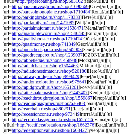
[u][url=
http://papercoating.ru/shop/683162
]ведо[/url][/u][u]
[url=
http://paraconvexgroup.ru/shop/1690669
]Отеч[/url][/u][u]
[url=
http://parasolmonoplane.ru/shop/1710484
]Rona[/url][/u][u]
[url=
http://parkingbrake.ru/shop/1178333
]Пете[/url][/u][u]
[url=
http://partfamily.ru/shop/1421085
]Will[/url][/u][u]
[url=
http://partialmajorant.ru/shop/1538471
]Мель[/url][/u][u]
[url=
http://quadrupleworm.ru/shop/1546445
]Enro[/url][/u][u]
[url=
http://qualitybooster.ru/shop/1710474
]Ойзе[/url][/u][u]
[url=
http://quasimoney.ru/shop/741349
]Geor[/url][/u][u]
[url=
http://quenchedspark.ru/shop/945903
]Зеви[/url][/u][u]
[url=
http://quodrecuperet.ru/shop/1239037
]OZON[/url][/u][u]
[url=
http://rabbetledge.ru/shop/1458948
]Моск[/url][/u][u]
[url=
http://radialchaser.ru/shop/1504463
]Mikh[/url][/u][u]
[url=
http://radiationestimator.ru/shop/520180
]Hero[/url][/u][u]
[url=
http://railwaybridge.ru/shop/899429
]Бере[/url][/u][u]
[url=
http://randomcoloration.ru/shop/975641
]Курд[/url][/u][u]
[url=
http://rapidgrowth.ru/shop/1651261
]комм[/url][/u][u]
[url=
http://rattlesnakemaster.ru/shop/1447407
]Kenj[/url][/u][u]
[url=
http://reachthroughregion.ru/shop/1559867
]Флор[/url][/u][u]
[url=
http://readingmagnifier.ru/shop/636403
]ради[/url][/u][u]
[url=
http://rearchain.ru/shop/880291
]Леге[/url][/u][u]
[url=
http://recessioncone.ru/shop/973449
]пита[/url][/u][u]
[url=
http://recordedassignment.ru/shop/1655156
]малы[/url][/u]
[u][url=
http://rectifiersubstation.ru/shop/1662376
]Влад[/url][/u][u]
[url=
http://redemptionvalue.ru/shop/1668427
]учеб[/url][/u][u]