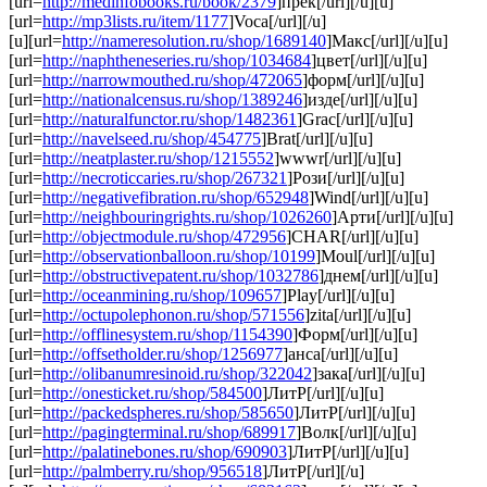
[url=
http://medinfobooks.ru/book/2379
]прек[/url][/u][u]
[url=
http://mp3lists.ru/item/1177
]Voca[/url][/u]
[u][url=
http://nameresolution.ru/shop/1689140
]Макс[/url][/u][u]
[url=
http://naphtheneseries.ru/shop/1034684
]цвет[/url][/u][u]
[url=
http://narrowmouthed.ru/shop/472065
]форм[/url][/u][u]
[url=
http://nationalcensus.ru/shop/1389246
]изде[/url][/u][u]
[url=
http://naturalfunctor.ru/shop/1482361
]Grac[/url][/u][u]
[url=
http://navelseed.ru/shop/454775
]Brat[/url][/u][u]
[url=
http://neatplaster.ru/shop/1215552
]wwwr[/url][/u][u]
[url=
http://necroticcaries.ru/shop/267321
]Рози[/url][/u][u]
[url=
http://negativefibration.ru/shop/652948
]Wind[/url][/u][u]
[url=
http://neighbouringrights.ru/shop/1026260
]Арти[/url][/u][u]
[url=
http://objectmodule.ru/shop/472956
]CHAR[/url][/u][u]
[url=
http://observationballoon.ru/shop/10199
]Moul[/url][/u][u]
[url=
http://obstructivepatent.ru/shop/1032786
]днем[/url][/u][u]
[url=
http://oceanmining.ru/shop/109657
]Play[/url][/u][u]
[url=
http://octupolephonon.ru/shop/571556
]zita[/url][/u][u]
[url=
http://offlinesystem.ru/shop/1154390
]Форм[/url][/u][u]
[url=
http://offsetholder.ru/shop/1256977
]анса[/url][/u][u]
[url=
http://olibanumresinoid.ru/shop/322042
]зака[/url][/u][u]
[url=
http://onesticket.ru/shop/584500
]ЛитР[/url][/u][u]
[url=
http://packedspheres.ru/shop/585650
]ЛитР[/url][/u][u]
[url=
http://pagingterminal.ru/shop/689917
]Волк[/url][/u][u]
[url=
http://palatinebones.ru/shop/690903
]ЛитР[/url][/u][u]
[url=
http://palmberry.ru/shop/956518
]ЛитР[/url][/u]