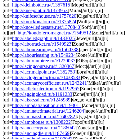
[url=
http://kleinbottle.ru/t/1357615
]Море[/url][/u][u]
[url=
http://kneejoint.ru/t/1373953
]Миль[/url][/u][u]
[url=
http://knifesethouse.ru/t/1757620
]Ciga[/url][/u][u]
[url=
http://knockonatom.ru/t/1375824
]Wolf[/url][/u][u]
[url=
http://knowledgestate.ru/t/1370840
]Soft[/url][/u]
[u][url=
http://kondoferromagnet.ru/t/1549512
]Zone[/url][/u][u]
[url=
http://labeledgraph.ru/t/1433025
]Jewe[/url][/u][u]
[url=
http://laborracket.ru/t/1549923
]Zone[/url][/u][u]
[url=
http://labourearnings.ru/t/1560338
]древ[/url][/u][u]
[url=
http://labourleasing.ru/t/1549234
]Zone[/url][/u][u]
[url=
http://laburnumtree.ru/t/1229037
]ЮБор[/url][/u][u]
[url=
http://lacingcourse.ru/t/1320367
]Мосф[/url][/u][u]
[url=
http://lacrimalpoint.ru/t/1352753
]Бога[/url][/u][u]
[url=
http://lactogenicfactor.ru/t/1438583
]Федо[/url][/u][u]
[url=
http://lacunarycoefficient.ru/t/1243241
]Mike[/url][/u][u]
[url=
http://ladletreatediron.ru/t/1192965
]Zone[/url][/u][u]
[url=
http://laggingload.ru/t/1191233
]Zone[/url][/u][u]
[url=
http://laissezaller.ru/t/1245989
]Федю[/url][/u][u]
[url=
http://lambdatransition.ru/t/1193011
]Zone[/url][/u][u]
[url=
http://laminatedmaterial.ru/t/1246204
]доро[/url][/u][u]
[url=
http://lammasshoot.ru/t/1740782
]Дудк[/url][/u][u]
[url=
http://lamphouse.ru/t/1308222
]Горо[/url][/u][u]
[url=
http://lancecorporal.ru/t/1186042
]Zone[/url][/u][u]
[url=
http://lancingdie.ru/t/1187469
]Zone[/url][/u][u]
[url=
http://landingdoor.ru/t/1190043
]Zone[/url][/u][u]