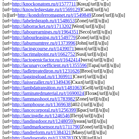
[url=
http://knockonatom.ru/t/1577711
]Конд[/url][/u][u]
[url=
http://knowledgestate.ru/t/1569129
]Cand[/url][/u]
[u][url=
http://kondoferromagnet.ru/t/1549849
]Zone[/url][/u][u]
[url=
http://labeledgraph.ru/t/1548653
]Zone[/url][/u][u]
[url=
http://laborracket.ru/t/1713202
]Went[/url][/u][u]
[url=
http://labourearnings.ru/t/1964351
]Seco[/url][/u][u]
[url=
http://labourleasing.ru/t/1549779
]Zone[/url][/u][u]
[url=
http://laburnumtree.ru/t/1373996
]John[/url][/u][u]
[url=
http://lacingcourse.ru/t/1439071
]явил[/url][/u][u]
[url=
http://lacrimalpoint.ru/t/1662752
]Susi[/url][/u][u]
[url=
http://lactogenicfactor.ru/t/1642414
]чита[/url][/u][u]
[url=
http://lacunarycoefficient.ru/t/1355596
]Тара[/url][/u][u]
[url=
http://ladletreatediron.ru/t/1231626
]Broo[/url][/u][u]
[url=
http://laggingload.ru/t/1369911
]Свит[/url][/u][u]
[url=
http://laissezaller.ru/t/1349436
]Скал[/url][/u][u]
[url=
http://lambdatransition.ru/t/1481063
]Gell[/url][/u][u]
[url=
http://laminatedmaterial.ru/t/1690024
]Позж[/url][/u][u]
[url=
http://lammasshoot.ru/t/1783982
]Zone[/url][/u][u]
[url=
http://lamphouse.ru/t/1369638
]402-[/url][/u][u]
[url=
http://lancecorporal.ru/t/1256399
]Брас[/url][/u][u]
[url=
http://lancingdie.ru/t/1246546
]Петр[/url][/u][u]
[url=
http://landingdoor.ru/t/1248059
]унив[/url][/u][u]
[url=
http://landmarksensor.ru/t/1711790
]Zone[/url][/u][u]
[url=
http://landreform.ru/t/1384321
]Ману[/url][/u][u]
[url=
http://landuseratio.ru/t/1328783
]XVII[/url][/u]