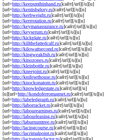
[url=
http://keepsmthinhand.ru
]сайт[/url][/u][u]
[url=
http://kentishglory.ru
]сайт[/url][/u][u]
[url=
http://kerbweight.ru
]сайт[/url][/u][u]
[url=
http://kerrrotation.ru
]сайт[/url][/u][u]
[url=
http://keymanassurance.ru
]сайт[/url][/u][u]
[url=
http://keyserum.ru
]сайт[/url][/u][u]
[url=
http://kickplate.ru
]сайт[/url][/u][u]
[url=
http://killthefattedcalf.ru
]сайт[/url][/u][u]
[url=
http://kilowattsecond.ru
]сайт[/url][/u][u]
[url=
http://kingweakfish.ru
]сайт[/url][/u][u]
[url=
http://kinozones.ru
]сайт[/url][/u][u]
[url=
http://kleinbottle.ru
]сайт[/url][/u][u]
[url=
http://kneejoint.ru
]сайт[/url][/u][u]
[url=
http://knifesethouse.ru
]сайт[/url][/u][u]
[url=
http://knockonatom.ru
]сайт[/url][/u][u]
[url=
http://knowledgestate.ru
]сайт[/url][/u]
[u][url=
http://kondoferromagnet.ru
]сайт[/url][/u][u]
[url=
http://labeledgraph.ru
]сайт[/url][/u][u]
[url=
http://laborracket.ru
]сайт[/url][/u][u]
[url=
http://labourearnings.ru
]сайт[/url][/u][u]
[url=
http://labourleasing.ru
]сайт[/url][/u][u]
[url=
http://laburnumtree.ru
]сайт[/url][/u][u]
[url=
http://lacingcourse.ru
]сайт[/url][/u][u]
[url=
http://lacrimalpoint.ru
]сайт[/url][/u][u]
[url=
http://lactogenicfactor.ru
]сайт[/url][/u][u]