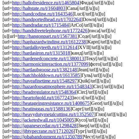
[url=
http://hallofresidence.ru/t/1465804
]Фида[/url][/u][u]
[url=
http://haltstate.ru/t/1604803
]Cana[/url][/u][u]
[url=
http://handcoding.ru/t/1643546
]Luci[/url][/u][u]
[url=
http://handportedhead.ru/t/1702264
]Down[/url][/u][u]
[url=
http://handradar.ru/t/1715484
]ArCo[/url][/u][u]
[url=
http://handsfreetelephone.ru/t/1772426
]писа[/url][/u]
[u][url=
http://hangonpart.ru/t/1567381
]Соде[/url][/u][u]
[url=
http://haphazardwinding.ru/t/1612238
]Карп[/url][/u][u]
[url=
http://hardalloyteeth.ru/t/1312614
]XVII[/url][/u][u]
[url=
http://hardasiron.ru/t/1315018
]канд[/url][/u][u]
[url=
http://hardenedconcrete.ru/t/1380013
]Теку[/url][/u][u]
[url=
http://harmonicinteraction.ru/t/1377099
]фото[/url][/u][u]
[url=
http://hartlaubgoose.ru/t/1382148
]Jean[/url][/u][u]
[url=
http://hatchholddown.ru/t/1613585
]Гуль[/url][/u][u]
[url=
http://haveafinetime.ru/t/1548297
]Quik[/url][/u][u]
[url=
http://hazardousatmosphere.ru/t/1548343
]Circ[/url][/u][u]
[url=
http://headregulator.ru/t/1548364
]Circ[/url][/u][u]
[url=
http://heartofgold.ru/t/1677243
]иссл[/url][/u][u]
[url=
http://heatageingresistance.ru/t/1408675
]Geor[/url][/u][u]
[url=
http://heatinggas.ru/t/1588136
]Сарг[/url][/u][u]
[url=
http://heavydutymetalcutting.ru/t/1352507
]Гляз[/url][/u][u]
[url=
http://jacketedwall.ru/t/1045005
]Кусо[/url][/u][u]
[url=
http://japanesecedar.ru/t/1298428
]Звер[/url][/u][u]
[url=
http://jibtypecrane.ru/t/1712026
]Тург[/url][/u][u]
[url=
http://jobabandonment.ru/t/1350789
]Чест[/url][/u][u]