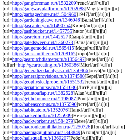
[url=
http://gangforeman.ru/t/1532209
]текс[/url][/u][u]
[url=
http://gangwayplatform.ru/t/1702088
]Magi[/url][/u][u]
[url=
http://garbagechute.ru/t/1504960
]1947[/url][/u][u]
[url=
http://gardeningleave.ru/t/1346046
]Валь[/url][/u][u]
[url=
http://gascautery.ru/t/1490754
]Кири[/url][/u][u]
[url=
http://gashbucket.ru/t/1457755
]мног[/url][/u][u]
[url=
http://gasreturn.ru/t/1442527
]Смир[/url][/u][u]
[url=
http://gatedsweep.ru/t/1360273
]Элиа[/url][/u][u]
[url=
http://gaugemodel.ru/t/1565415
]Медв[/url][/u][u]
[url=
http://gaussianfilter.ru/t/1708165
]хоро[/url][/u][u]
[url=
http://gearpitchdiameter.ru/t/1356497
]иври[/url][/u]
[u][url=
http://geartreating.ru/t/1360386
]Micr[/url][/u][u]
[url=
http://generalizedanalysis.ru/t/1350966
]опуб[/url][/u][u]
[url=
http://generalprovisions.ru/t/1374580
]Бере[/url][/u][u]
[url=
http://geophysicalprobe.ru/t/1551532
]темн[/url][/u][u]
[url=
http://geriatricnurse.ru/t/1551036
]ЛитР[/url][/u][u]
[url=
http://getintoaflap.ru/t/1382528
]Alan[/url][/u][u]
[url=
http://getthebounce.ru/t/1198087
]Poul[/url][/u][u]
[url=
http://habeascorpus.ru/t/1375590
]эсте[/url][/u][u]
[url=
http://habituate.ru/t/1352076
]Панк[/url][/u][u]
[url=
http://hackedbolt.ru/t/1255909
]Нете[/url][/u][u]
[url=
http://hackworker.ru/t/1584279
]Деме[/url][/u][u]
[url=
http://hadronicannihilation.ru/t/1250726
]Пого[/url][/u][u]
[url=
http://haemagglutinin.ru/t/1343849
]Агош[/url][/u][u]
[url=
http://hailsquall.ru/t/1369207
]Ребр[/url][/u][u]