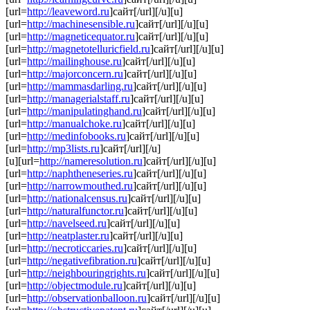
[url=
http://leaveword.ru
]сайт[/url][/u][u]
[url=
http://machinesensible.ru
]сайт[/url][/u][u]
[url=
http://magneticequator.ru
]сайт[/url][/u][u]
[url=
http://magnetotelluricfield.ru
]сайт[/url][/u][u]
[url=
http://mailinghouse.ru
]сайт[/url][/u][u]
[url=
http://majorconcern.ru
]сайт[/url][/u][u]
[url=
http://mammasdarling.ru
]сайт[/url][/u][u]
[url=
http://managerialstaff.ru
]сайт[/url][/u][u]
[url=
http://manipulatinghand.ru
]сайт[/url][/u][u]
[url=
http://manualchoke.ru
]сайт[/url][/u][u]
[url=
http://medinfobooks.ru
]сайт[/url][/u][u]
[url=
http://mp3lists.ru
]сайт[/url][/u]
[u][url=
http://nameresolution.ru
]сайт[/url][/u][u]
[url=
http://naphtheneseries.ru
]сайт[/url][/u][u]
[url=
http://narrowmouthed.ru
]сайт[/url][/u][u]
[url=
http://nationalcensus.ru
]сайт[/url][/u][u]
[url=
http://naturalfunctor.ru
]сайт[/url][/u][u]
[url=
http://navelseed.ru
]сайт[/url][/u][u]
[url=
http://neatplaster.ru
]сайт[/url][/u][u]
[url=
http://necroticcaries.ru
]сайт[/url][/u][u]
[url=
http://negativefibration.ru
]сайт[/url][/u][u]
[url=
http://neighbouringrights.ru
]сайт[/url][/u][u]
[url=
http://objectmodule.ru
]сайт[/url][/u][u]
[url=
http://observationballoon.ru
]сайт[/url][/u][u]