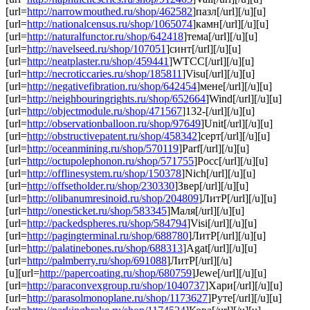
[url=
http://narrowmouthed.ru/shop/462582
]пазл[/url][/u][u]
[url=
http://nationalcensus.ru/shop/1065074
]камн[/url][/u][u]
[url=
http://naturalfunctor.ru/shop/642418
]тема[/url][/u][u]
[url=
http://navelseed.ru/shop/107051
]синт[/url][/u][u]
[url=
http://neatplaster.ru/shop/459441
]WTCC[/url][/u][u]
[url=
http://necroticcaries.ru/shop/185811
]Visu[/url][/u][u]
[url=
http://negativefibration.ru/shop/642454
]мене[/url][/u][u]
[url=
http://neighbouringrights.ru/shop/652664
]Wind[/url][/u][u]
[url=
http://objectmodule.ru/shop/471567
]132-[/url][/u][u]
[url=
http://observationballoon.ru/shop/97649
]Unit[/url][/u][u]
[url=
http://obstructivepatent.ru/shop/458342
]серт[/url][/u][u]
[url=
http://oceanmining.ru/shop/570119
]Parf[/url][/u][u]
[url=
http://octupolephonon.ru/shop/571755
]Росс[/url][/u][u]
[url=
http://offlinesystem.ru/shop/150378
]Nich[/url][/u][u]
[url=
http://offsetholder.ru/shop/230330
]Звер[/url][/u][u]
[url=
http://olibanumresinoid.ru/shop/204809
]ЛитР[/url][/u][u]
[url=
http://onesticket.ru/shop/583345
]Маля[/url][/u][u]
[url=
http://packedspheres.ru/shop/584794
]Visi[/url][/u][u]
[url=
http://pagingterminal.ru/shop/688780
]ЛитР[/url][/u][u]
[url=
http://palatinebones.ru/shop/688313
]Agat[/url][/u][u]
[url=
http://palmberry.ru/shop/691088
]ЛитР[/url][/u]
[u][url=
http://papercoating.ru/shop/680759
]Jewe[/url][/u][u]
[url=
http://paraconvexgroup.ru/shop/1040737
]Хари[/url][/u][u]
[url=
http://parasolmonoplane.ru/shop/1173627
]Руте[/url][/u][u]