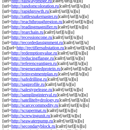
[url=
http://railwaybridge.ru
]сайт[/url][/u][u]
[url=
http://randomcoloration.ru
]сайт[/url][/u][u]
[url=
http://rapidgrowth.ru
]сайт[/url][/u][u]
[url=
http://rattlesnakemaster.ru
]сайт[/url][/u][u]
[url=
http://reachthroughregion.ru
]сайт[/url][/u][u]
[url=
http://readingmagnifier.ru
]сайт[/url][/u][u]
[url=
http://rearchain.ru
]сайт[/url][/u][u]
[url=
http://recessioncone.ru
]сайт[/url][/u][u]
[url=
http://recordedassignment.ru
]сайт[/url][/u]
[u][url=
http://rectifiersubstation.ru
]сайт[/url][/u][u]
[url=
http://redemptionvalue.ru
]сайт[/url][/u][u]
[url=
http://reducingflange.ru
]сайт[/url][/u][u]
[url=
http://referenceantigen.ru
]сайт[/url][/u][u]
[url=
http://regeneratedprotein.ru
]сайт[/url][/u][u]
[url=
http://reinvestmentplan.ru
]сайт[/url][/u][u]
[url=
http://safedrilling.ru
]сайт[/url][/u][u]
[url=
http://sagprofile.ru
]сайт[/url][/u][u]
[url=
http://salestypelease.ru
]сайт[/url][/u][u]
[url=
http://samplinginterval.ru
]сайт[/url][/u][u]
[url=
http://satellitehydrology.ru
]сайт[/url][/u][u]
[url=
http://scarcecommodity.ru
]сайт[/url][/u][u]
[url=
http://scrapermat.ru
]сайт[/url][/u][u]
[url=
http://screwingunit.ru
]сайт[/url][/u][u]
[url=
http://seawaterpump.ru
]сайт[/url][/u][u]
[url=
http://secondaryblock.ru
]сайт[/url][/u][u]