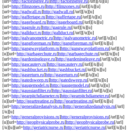
[url=
http://factoringfee.ru
]
http://factoringfee.ru
[/url][/u][u]
[url=
http://filmzones.ru
]
http://filmzones.ru
[/url][/u][u]
[url=
http://gadwall.ru
]
http://gadwall.ru
[/url][/u][u]
[url=
http://gaffertape.ru
]
http://gaffertape.ru
[/url][/u][u]
[url=
http://gageboard.ru
]
http://gageboard.ru
[/url][/u][u]
[url=
http://gagrule.ru
]
http://gagrule.ru
[/url][/u][u]
[url=
http://gallduct.ru
]
http://gallduct.ru
[/url][/u][u]
[url=
http://galvanometric.ru
]
http://galvanometric.ru
[/url][/u][u]
[url=
http://gangforeman.ru
]
http://gangforeman.ru
[/url][/u][u]
[url=
http://gangwayplatform.ru
]
http://gangwayplatform.ru
[/url][/u]
[u][url=
http://garbagechute.ru
]
http://garbagechute.ru
[/url][/u][u]
[url=
http://gardeningleave.ru
]
http://gardeningleave.ru
[/url][/u][u]
[url=
http://gascautery.ru
]
http://gascautery.ru
[/url][/u][u]
[url=
http://gashbucket.ru
]
http://gashbucket.ru
[/url][/u][u]
[url=
http://gasreturn.ru
]
http://gasreturn.ru
[/url][/u][u]
[url=
http://gatedsweep.ru
]
http://gatedsweep.ru
[/url][/u][u]
[url=
http://gaugemodel.ru
]
http://gaugemodel.ru
[/url][/u][u]
[url=
http://gaussianfilter.ru
]
http://gaussianfilter.ru
[/url][/u][u]
[url=
http://gearpitchdiameter.ru
]
http://gearpitchdiameter.ru
[/url][/u]
[u][url=
http://geartreating.ru
]
http://geartreating.ru
[/url][/u][u]
[url=
http://generalizedanalysis.ru
]
http://generalizedanalysis.ru
[/url]
[/u][u]
[url=
http://generalprovisions.ru
]
http://generalprovisions.ru
[/url][/u]
[u][url=
http://geophysicalprobe.ru
]
http://geophysicalprobe.ru
[/url]
[/u][u][url=
http://geriatricnurse.ru
]
http://geriatricnurse.ru
[/url][/u][u]