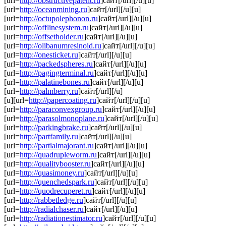
[url=
http://obstructivepatent.ru
]сайт[/url][/u][u]
[url=
http://oceanmining.ru
]сайт[/url][/u][u]
[url=
http://octupolephonon.ru
]сайт[/url][/u][u]
[url=
http://offlinesystem.ru
]сайт[/url][/u][u]
[url=
http://offsetholder.ru
]сайт[/url][/u][u]
[url=
http://olibanumresinoid.ru
]сайт[/url][/u][u]
[url=
http://onesticket.ru
]сайт[/url][/u][u]
[url=
http://packedspheres.ru
]сайт[/url][/u][u]
[url=
http://pagingterminal.ru
]сайт[/url][/u][u]
[url=
http://palatinebones.ru
]сайт[/url][/u][u]
[url=
http://palmberry.ru
]сайт[/url][/u]
[u][url=
http://papercoating.ru
]сайт[/url][/u][u]
[url=
http://paraconvexgroup.ru
]сайт[/url][/u][u]
[url=
http://parasolmonoplane.ru
]сайт[/url][/u][u]
[url=
http://parkingbrake.ru
]сайт[/url][/u][u]
[url=
http://partfamily.ru
]сайт[/url][/u][u]
[url=
http://partialmajorant.ru
]сайт[/url][/u][u]
[url=
http://quadrupleworm.ru
]сайт[/url][/u][u]
[url=
http://qualitybooster.ru
]сайт[/url][/u][u]
[url=
http://quasimoney.ru
]сайт[/url][/u][u]
[url=
http://quenchedspark.ru
]сайт[/url][/u][u]
[url=
http://quodrecuperet.ru
]сайт[/url][/u][u]
[url=
http://rabbetledge.ru
]сайт[/url][/u][u]
[url=
http://radialchaser.ru
]сайт[/url][/u][u]
[url=
http://radiationestimator.ru
]сайт[/url][/u][u]