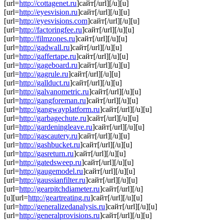
[url=
http://cottagenet.ru
]сайт[/url][/u][u]
[url=
http://eyesvision.ru
]сайт[/url][/u][u]
[url=
http://eyesvisions.com
]сайт[/url][/u][u]
[url=
http://factoringfee.ru
]сайт[/url][/u][u]
[url=
http://filmzones.ru
]сайт[/url][/u][u]
[url=
http://gadwall.ru
]сайт[/url][/u][u]
[url=
http://gaffertape.ru
]сайт[/url][/u][u]
[url=
http://gageboard.ru
]сайт[/url][/u][u]
[url=
http://gagrule.ru
]сайт[/url][/u][u]
[url=
http://gallduct.ru
]сайт[/url][/u][u]
[url=
http://galvanometric.ru
]сайт[/url][/u][u]
[url=
http://gangforeman.ru
]сайт[/url][/u][u]
[url=
http://gangwayplatform.ru
]сайт[/url][/u][u]
[url=
http://garbagechute.ru
]сайт[/url][/u][u]
[url=
http://gardeningleave.ru
]сайт[/url][/u][u]
[url=
http://gascautery.ru
]сайт[/url][/u][u]
[url=
http://gashbucket.ru
]сайт[/url][/u][u]
[url=
http://gasreturn.ru
]сайт[/url][/u][u]
[url=
http://gatedsweep.ru
]сайт[/url][/u][u]
[url=
http://gaugemodel.ru
]сайт[/url][/u][u]
[url=
http://gaussianfilter.ru
]сайт[/url][/u][u]
[url=
http://gearpitchdiameter.ru
]сайт[/url][/u]
[u][url=
http://geartreating.ru
]сайт[/url][/u][u]
[url=
http://generalizedanalysis.ru
]сайт[/url][/u][u]
[url=
http://generalprovisions.ru
]сайт[/url][/u][u]