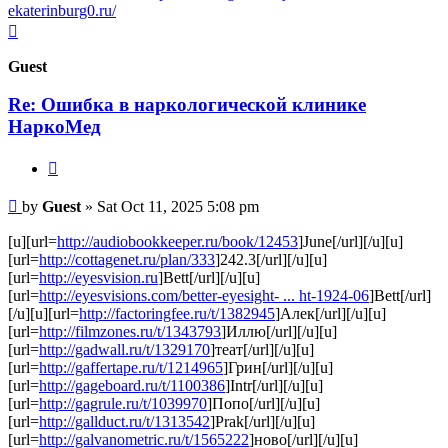
ekaterinburg0.ru/
Top
Guest
Re: Ошибка в наркологической клинике
НаркоМед
Quote
Post
by
Guest
»
Sat Oct 11, 2025 5:08 pm
[u][url=
http://audiobookkeeper.ru/book/12453
]June[/url][/u][u]
[url=
http://cottagenet.ru/plan/333
]242.3[/url][/u][u]
[url=
http://eyesvision.ru
]Bett[/url][/u][u]
[url=
http://eyesvisions.com/better-eyesight- ... ht-1924-06
]Bett[/url]
[/u][u][url=
http://factoringfee.ru/t/1382945
]Алек[/url][/u][u]
[url=
http://filmzones.ru/t/1343793
]Иллю[/url][/u][u]
[url=
http://gadwall.ru/t/1329170
]теат[/url][/u][u]
[url=
http://gaffertape.ru/t/1214965
]Грин[/url][/u][u]
[url=
http://gageboard.ru/t/1100386
]Intr[/url][/u][u]
[url=
http://gagrule.ru/t/1039970
]Попо[/url][/u][u]
[url=
http://gallduct.ru/t/1313542
]Prak[/url][/u][u]
[url=
http://galvanometric.ru/t/1565222
]ново[/url][/u][u]