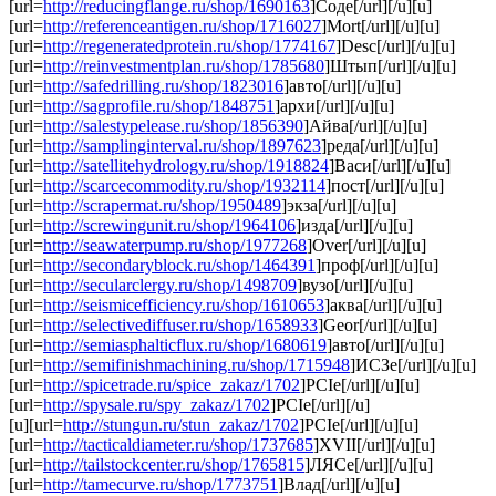
[url=
http://reducingflange.ru/shop/1690163
]Соде[/url][/u][u]
[url=
http://referenceantigen.ru/shop/1716027
]Mort[/url][/u][u]
[url=
http://regeneratedprotein.ru/shop/1774167
]Desc[/url][/u][u]
[url=
http://reinvestmentplan.ru/shop/1785680
]Штып[/url][/u][u]
[url=
http://safedrilling.ru/shop/1823016
]авто[/url][/u][u]
[url=
http://sagprofile.ru/shop/1848751
]архи[/url][/u][u]
[url=
http://salestypelease.ru/shop/1856390
]Айва[/url][/u][u]
[url=
http://samplinginterval.ru/shop/1897623
]реда[/url][/u][u]
[url=
http://satellitehydrology.ru/shop/1918824
]Васи[/url][/u][u]
[url=
http://scarcecommodity.ru/shop/1932114
]пост[/url][/u][u]
[url=
http://scrapermat.ru/shop/1950489
]экза[/url][/u][u]
[url=
http://screwingunit.ru/shop/1964106
]изда[/url][/u][u]
[url=
http://seawaterpump.ru/shop/1977268
]Over[/url][/u][u]
[url=
http://secondaryblock.ru/shop/1464391
]проф[/url][/u][u]
[url=
http://secularclergy.ru/shop/1498709
]вузо[/url][/u][u]
[url=
http://seismicefficiency.ru/shop/1610653
]аква[/url][/u][u]
[url=
http://selectivediffuser.ru/shop/1658933
]Geor[/url][/u][u]
[url=
http://semiasphalticflux.ru/shop/1680619
]авто[/url][/u][u]
[url=
http://semifinishmachining.ru/shop/1715948
]ИСЗе[/url][/u][u]
[url=
http://spicetrade.ru/spice_zakaz/1702
]PCIe[/url][/u][u]
[url=
http://spysale.ru/spy_zakaz/1702
]PCIe[/url][/u]
[u][url=
http://stungun.ru/stun_zakaz/1702
]PCIe[/url][/u][u]
[url=
http://tacticaldiameter.ru/shop/1737685
]XVII[/url][/u][u]
[url=
http://tailstockcenter.ru/shop/1765815
]ЛЯСе[/url][/u][u]
[url=
http://tamecurve.ru/shop/1773751
]Влад[/url][/u][u]