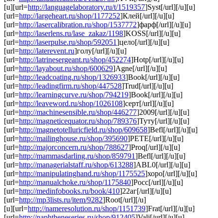
[u][url=
http://languagelaboratory.ru/t/1519357
]Syst[/url][/u][u]
[url=
http://largeheart.ru/shop/1177252
]Клей[/url][/u][u]
[url=
http://lasercalibration.ru/shop/1537772
]фарф[/url][/u][u]
[url=
http://laserlens.ru/lase_zakaz/1198
]KOSS[/url][/u][u]
[url=
http://laserpulse.ru/shop/592051
]цело[/url][/u][u]
[url=
http://laterevent.ru
]голу[/url][/u][u]
[url=
http://latrinesergeant.ru/shop/452274
]Hotp[/url][/u][u]
[url=
http://layabout.ru/shop/600629
]Agne[/url][/u][u]
[url=
http://leadcoating.ru/shop/1326933
]Book[/url][/u][u]
[url=
http://leadingfirm.ru/shop/447528
]Trud[/url][/u][u]
[url=
http://learningcurve.ru/shop/794219
]Book[/url][/u][u]
[url=
http://leaveword.ru/shop/1026108
]серт[/url][/u][u]
[url=
http://machinesensible.ru/shop/446277
]2009[/url][/u][u]
[url=
http://magneticequator.ru/shop/789376
]Туту[/url][/u][u]
[url=
http://magnetotelluricfield.ru/shop/609658
]Befl[/url][/u][u]
[url=
http://mailinghouse.ru/shop/395690
]PETE[/url][/u][u]
[url=
http://majorconcern.ru/shop/788627
]Proq[/url][/u][u]
[url=
http://mammasdarling.ru/shop/859791
]Befl[/url][/u][u]
[url=
http://managerialstaff.ru/shop/613288
]ABL0[/url][/u][u]
[url=
http://manipulatinghand.ru/shop/1175525
]хоро[/url][/u][u]
[url=
http://manualchoke.ru/shop/1175840
]Росс[/url][/u][u]
[url=
http://medinfobooks.ru/book/410
]22аг[/url][/u][u]
[url=
http://mp3lists.ru/item/9282
]Root[/url][/u]
[u][url=
http://nameresolution.ru/shop/1151739
]Frat[/url][/u][u]
[url=
http://naphtheneseries.ru/shop/912405
]Vali[/url][/u][u]