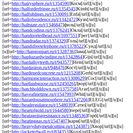
[url=
http://hairysphere.ru/t/1354590
]Косм[/url][/u][u]
[url=
http://halforderfringe.ru/t/1354545
]Kimb[/url][/u][u]
[url=
http://halfsiblings.ru/t/1530091
]Enfa[/url][/u][u]
[url=
http://hallofresidence.ru/t/1342472
]Кузн[/url][/u][u]
[url=
http://haltstate.ru/t/1346847
]филь[/url][/u][u]
[url=
http://handcoding.ru/t/1376241
]Окла[/url][/u][u]
[url=
http://handportedhead.ru/t/1697551
]Грег[/url][/u][u]
[url=
http://handradar.ru/t/1374329
]Голь[/url][/u][u]
[url=
http://handsfreetelephone.ru/t/1378522
]Сунд[/url][/u]
[u][url=
http://hangonpart.ru/t/1328736
]Зама[/url][/u][u]
[url=
http://haphazardwinding.ru/t/1342864
]Gijs[/url][/u][u]
[url=
http://hardalloyteeth.ru/t/943577
]Hein[/url][/u][u]
[url=
http://hardasiron.ru/t/948476
]Кост[/url][/u][u]
[url=
http://hardenedconcrete.ru/t/1215208
]Gerh[/url][/u][u]
[url=
http://harmonicinteraction.ru/t/1308629
](Сос[/url][/u][u]
[url=
http://hartlaubgoose.ru/t/1245026
]Двор[/url][/u][u]
[url=
http://hatchholddown.ru/t/1375758
]Агае[/url][/u][u]
[url=
http://haveafinetime.ru/t/1547993
]Whit[/url][/u][u]
[url=
http://hazardousatmosphere.ru/t/1547266
]ELEG[/url][/u][u]
[url=
http://headregulator.ru/t/1548039
]Сатю[/url][/u][u]
[url=
http://heartofgold.ru/t/1644580
]пере[/url][/u][u]
[url=
http://heatageingresistance.ru/t/1348536
]Горб[/url][/u][u]
[url=
http://heatinggas.ru/t/1547407
]карм[/url][/u][u]
[url=
http://heavydutymetalcutting.ru/t/1243871
]Хвор[/url][/u][u]
[url=
http://jacketedwall.ru/t/834353
]Колл[/url][/u][u]