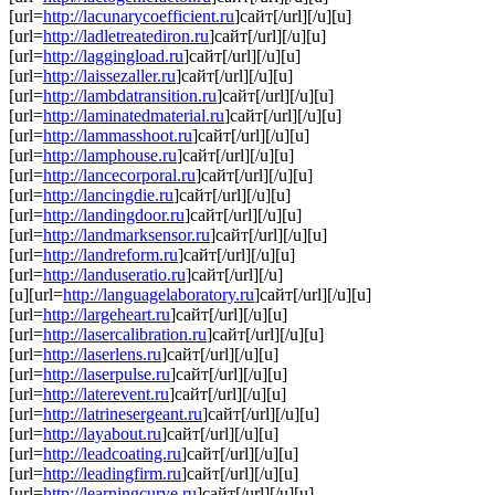
[url=
http://lacunarycoefficient.ru
]сайт[/url][/u][u]
[url=
http://ladletreatediron.ru
]сайт[/url][/u][u]
[url=
http://laggingload.ru
]сайт[/url][/u][u]
[url=
http://laissezaller.ru
]сайт[/url][/u][u]
[url=
http://lambdatransition.ru
]сайт[/url][/u][u]
[url=
http://laminatedmaterial.ru
]сайт[/url][/u][u]
[url=
http://lammasshoot.ru
]сайт[/url][/u][u]
[url=
http://lamphouse.ru
]сайт[/url][/u][u]
[url=
http://lancecorporal.ru
]сайт[/url][/u][u]
[url=
http://lancingdie.ru
]сайт[/url][/u][u]
[url=
http://landingdoor.ru
]сайт[/url][/u][u]
[url=
http://landmarksensor.ru
]сайт[/url][/u][u]
[url=
http://landreform.ru
]сайт[/url][/u][u]
[url=
http://landuseratio.ru
]сайт[/url][/u]
[u][url=
http://languagelaboratory.ru
]сайт[/url][/u][u]
[url=
http://largeheart.ru
]сайт[/url][/u][u]
[url=
http://lasercalibration.ru
]сайт[/url][/u][u]
[url=
http://laserlens.ru
]сайт[/url][/u][u]
[url=
http://laserpulse.ru
]сайт[/url][/u][u]
[url=
http://laterevent.ru
]сайт[/url][/u][u]
[url=
http://latrinesergeant.ru
]сайт[/url][/u][u]
[url=
http://layabout.ru
]сайт[/url][/u][u]
[url=
http://leadcoating.ru
]сайт[/url][/u][u]
[url=
http://leadingfirm.ru
]сайт[/url][/u][u]
[url=
http://learningcurve.ru
]сайт[/url][/u][u]