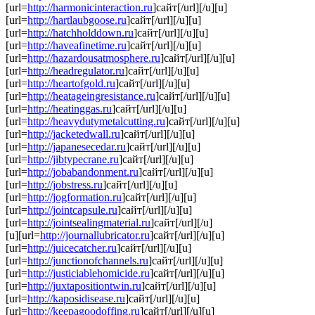
[url=
http://harmonicinteraction.ru
]сайт[/url][/u][u]
[url=
http://hartlaubgoose.ru
]сайт[/url][/u][u]
[url=
http://hatchholddown.ru
]сайт[/url][/u][u]
[url=
http://haveafinetime.ru
]сайт[/url][/u][u]
[url=
http://hazardousatmosphere.ru
]сайт[/url][/u][u]
[url=
http://headregulator.ru
]сайт[/url][/u][u]
[url=
http://heartofgold.ru
]сайт[/url][/u][u]
[url=
http://heatageingresistance.ru
]сайт[/url][/u][u]
[url=
http://heatinggas.ru
]сайт[/url][/u][u]
[url=
http://heavydutymetalcutting.ru
]сайт[/url][/u][u]
[url=
http://jacketedwall.ru
]сайт[/url][/u][u]
[url=
http://japanesecedar.ru
]сайт[/url][/u][u]
[url=
http://jibtypecrane.ru
]сайт[/url][/u][u]
[url=
http://jobabandonment.ru
]сайт[/url][/u][u]
[url=
http://jobstress.ru
]сайт[/url][/u][u]
[url=
http://jogformation.ru
]сайт[/url][/u][u]
[url=
http://jointcapsule.ru
]сайт[/url][/u][u]
[url=
http://jointsealingmaterial.ru
]сайт[/url][/u]
[u][url=
http://journallubricator.ru
]сайт[/url][/u][u]
[url=
http://juicecatcher.ru
]сайт[/url][/u][u]
[url=
http://junctionofchannels.ru
]сайт[/url][/u][u]
[url=
http://justiciablehomicide.ru
]сайт[/url][/u][u]
[url=
http://juxtapositiontwin.ru
]сайт[/url][/u][u]
[url=
http://kaposidisease.ru
]сайт[/url][/u][u]
[url=
http://keepagoodoffing.ru
]сайт[/url][/u][u]