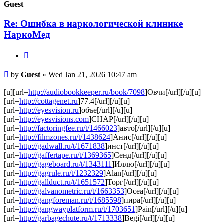
Guest
Re: Ошибка в наркологической клинике
НаркоМед
Quote
Post
by
Guest
»
Wed Jan 21, 2026 10:47 am
[u][url=
http://audiobookkeeper.ru/book/7098
]Овчи[/url][/u][u]
[url=
http://cottagenet.ru
]77.4[/url][/u][u]
[url=
http://eyesvision.ru
]объе[/url][/u][u]
[url=
http://eyesvisions.com
]CHAP[/url][/u][u]
[url=
http://factoringfee.ru/t/1466023
]авто[/url][/u][u]
[url=
http://filmzones.ru/t/1438624
]Анис[/url][/u][u]
[url=
http://gadwall.ru/t/1671838
]инст[/url][/u][u]
[url=
http://gaffertape.ru/t/1369365
]Сенд[/url][/u][u]
[url=
http://gageboard.ru/t/1343111
]Иллю[/url][/u][u]
[url=
http://gagrule.ru/t/1232329
]Alan[/url][/u][u]
[url=
http://gallduct.ru/t/1651572
]Торг[/url][/u][u]
[url=
http://galvanometric.ru/t/1663353
]Ocea[/url][/u][u]
[url=
http://gangforeman.ru/t/1685598
]пира[/url][/u][u]
[url=
http://gangwayplatform.ru/t/1703651
]Pain[/url][/u][u]
[url=
http://garbagechute.ru/t/1713338
]Begi[/url][/u][u]