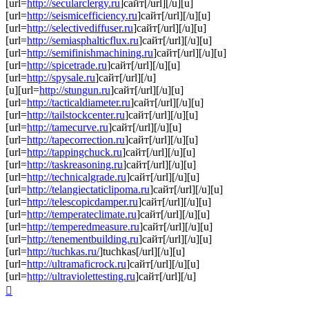
[url=
http://secularclergy.ru
]сайт[/url][/u][u]
[url=
http://seismicefficiency.ru
]сайт[/url][/u][u]
[url=
http://selectivediffuser.ru
]сайт[/url][/u][u]
[url=
http://semiasphalticflux.ru
]сайт[/url][/u][u]
[url=
http://semifinishmachining.ru
]сайт[/url][/u][u]
[url=
http://spicetrade.ru
]сайт[/url][/u][u]
[url=
http://spysale.ru
]сайт[/url][/u]
[u][url=
http://stungun.ru
]сайт[/url][/u][u]
[url=
http://tacticaldiameter.ru
]сайт[/url][/u][u]
[url=
http://tailstockcenter.ru
]сайт[/url][/u][u]
[url=
http://tamecurve.ru
]сайт[/url][/u][u]
[url=
http://tapecorrection.ru
]сайт[/url][/u][u]
[url=
http://tappingchuck.ru
]сайт[/url][/u][u]
[url=
http://taskreasoning.ru
]сайт[/url][/u][u]
[url=
http://technicalgrade.ru
]сайт[/url][/u][u]
[url=
http://telangiectaticlipoma.ru
]сайт[/url][/u][u]
[url=
http://telescopicdamper.ru
]сайт[/url][/u][u]
[url=
http://temperateclimate.ru
]сайт[/url][/u][u]
[url=
http://temperedmeasure.ru
]сайт[/url][/u][u]
[url=
http://tenementbuilding.ru
]сайт[/url][/u][u]
[url=
http://tuchkas.ru/
]tuchkas[/url][/u][u]
[url=
http://ultramaficrock.ru
]сайт[/url][/u][u]
[url=
http://ultraviolettesting.ru
]сайт[/url][/u]
Top