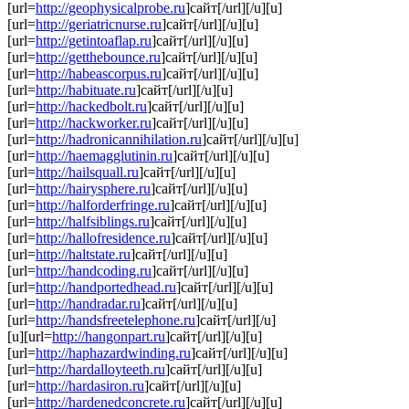
[url=
http://geophysicalprobe.ru
]сайт[/url][/u][u]
[url=
http://geriatricnurse.ru
]сайт[/url][/u][u]
[url=
http://getintoaflap.ru
]сайт[/url][/u][u]
[url=
http://getthebounce.ru
]сайт[/url][/u][u]
[url=
http://habeascorpus.ru
]сайт[/url][/u][u]
[url=
http://habituate.ru
]сайт[/url][/u][u]
[url=
http://hackedbolt.ru
]сайт[/url][/u][u]
[url=
http://hackworker.ru
]сайт[/url][/u][u]
[url=
http://hadronicannihilation.ru
]сайт[/url][/u][u]
[url=
http://haemagglutinin.ru
]сайт[/url][/u][u]
[url=
http://hailsquall.ru
]сайт[/url][/u][u]
[url=
http://hairysphere.ru
]сайт[/url][/u][u]
[url=
http://halforderfringe.ru
]сайт[/url][/u][u]
[url=
http://halfsiblings.ru
]сайт[/url][/u][u]
[url=
http://hallofresidence.ru
]сайт[/url][/u][u]
[url=
http://haltstate.ru
]сайт[/url][/u][u]
[url=
http://handcoding.ru
]сайт[/url][/u][u]
[url=
http://handportedhead.ru
]сайт[/url][/u][u]
[url=
http://handradar.ru
]сайт[/url][/u][u]
[url=
http://handsfreetelephone.ru
]сайт[/url][/u]
[u][url=
http://hangonpart.ru
]сайт[/url][/u][u]
[url=
http://haphazardwinding.ru
]сайт[/url][/u][u]
[url=
http://hardalloyteeth.ru
]сайт[/url][/u][u]
[url=
http://hardasiron.ru
]сайт[/url][/u][u]
[url=
http://hardenedconcrete.ru
]сайт[/url][/u][u]