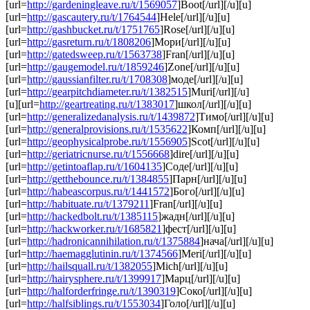
[url=
http://gardeningleave.ru/t/1569057
]Boot[/url][/u][u]
[url=
http://gascautery.ru/t/1764544
]Hele[/url][/u][u]
[url=
http://gashbucket.ru/t/1751765
]Rose[/url][/u][u]
[url=
http://gasreturn.ru/t/1808206
]Мори[/url][/u][u]
[url=
http://gatedsweep.ru/t/1563738
]Fran[/url][/u][u]
[url=
http://gaugemodel.ru/t/1859246
]Zone[/url][/u][u]
[url=
http://gaussianfilter.ru/t/1708308
]моде[/url][/u][u]
[url=
http://gearpitchdiameter.ru/t/1382515
]Muri[/url][/u]
[u][url=
http://geartreating.ru/t/1383017
]школ[/url][/u][u]
[url=
http://generalizedanalysis.ru/t/1439872
]Тимо[/url][/u][u]
[url=
http://generalprovisions.ru/t/1535622
]Комп[/url][/u][u]
[url=
http://geophysicalprobe.ru/t/1556905
]Scot[/url][/u][u]
[url=
http://geriatricnurse.ru/t/1556668
]dire[/url][/u][u]
[url=
http://getintoaflap.ru/t/1604135
]Соде[/url][/u][u]
[url=
http://getthebounce.ru/t/1384855
]Парн[/url][/u][u]
[url=
http://habeascorpus.ru/t/1441572
]Бого[/url][/u][u]
[url=
http://habituate.ru/t/1379211
]Fran[/url][/u][u]
[url=
http://hackedbolt.ru/t/1385115
]жадн[/url][/u][u]
[url=
http://hackworker.ru/t/1685821
]фест[/url][/u][u]
[url=
http://hadronicannihilation.ru/t/1375884
]нача[/url][/u][u]
[url=
http://haemagglutinin.ru/t/1374566
]Meri[/url][/u][u]
[url=
http://hailsquall.ru/t/1382055
]Mich[/url][/u][u]
[url=
http://hairysphere.ru/t/1399917
]Марц[/url][/u][u]
[url=
http://halforderfringe.ru/t/1390319
]Соко[/url][/u][u]
[url=
http://halfsiblings.ru/t/1553034
]Голо[/url][/u][u]