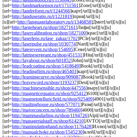
[url=
http://landmarksensor.ru/t/1711561
]Zone[/url][/u][u]
[url=
http://landreform.ru/t/1244566
]карт[/url][/u][u]
[url=
http://landuseratio.ru/t/1221819
]прия[/url][/u]
[u][url=
http://languagelaboratory.ru/t/1346858
]Дмит[/url][/u][u]
[url=
http://largeheart.ru/shop/1827161
]Лифи[/url][/u][u]
[url=
http://lasercalibration.ru/shop/1827100
]крас[/url][/u][u]
[url=
http://laserlens.ru/lase_zakaz/1702
]PCIe[/url][/u][u]
[url=
http://laserpulse.ru/shop/1030774
]Nard[/url][/u][u]
[url=
http://laterevent.ru/shop/154695
]Севе[/url][/u][u]
[url=
http://latrinesergeant.ru/shop/451531
]Hita[/url][/u][u]
[url=
http://layabout.ru/shop/601852
]John[/url][/u][u]
[url=
http://leadcoating.ru/shop/1418649
]Book[/url][/u][u]
[url=
http://leadingfirm.ru/shop/465403
]карт[/url][/u][u]
[url=
http://learningcurve.ru/shop/909087
]Book[/url][/u][u]
[url=
http://leaveword.ru/shop/1193237
]Desi[/url][/u][u]
[url=
http://machinesensible.ru/shop/447556
]выру[/url][/u][u]
[url=
http://magneticequator.ru/shop/925412
]6100[/url][/u][u]
[url=
http://magnetotelluricfield.ru/shop/925409
]4901[/url][/u][u]
[url=
http://mailinghouse.ru/shop/577071
]Разм[/url][/u][u]
[url=
http://majorconcern.ru/shop/789460
]4000[/url][/u][u]
[url=
http://mammasdarling.ru/shop/1194726
]Alpi[/url][/u][u]
[url=
http://managerialstaff.ru/shop/614210
]AVTO[/url][/u][u]
[url=
http://manipulatinghand.ru/shop/1176428
]Иллю[/url][/u][u]
[url=
http://manualchoke.ru/shop/1545230
]клей[/url][/u][u]