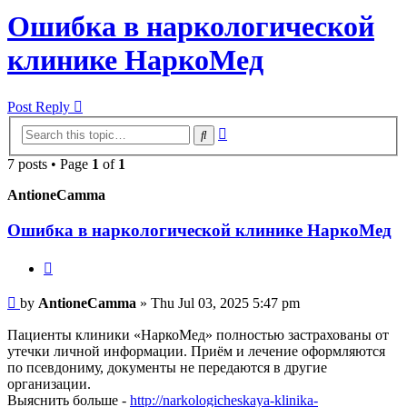
Ошибка в наркологической
клинике НаркоМед
Post Reply
Advanced
Search
search
7 posts • Page
1
of
1
AntioneCamma
Ошибка в наркологической клинике НаркоМед
Quote
Post
by
AntioneCamma
»
Thu Jul 03, 2025 5:47 pm
Пациенты клиники «НаркоМед» полностью застрахованы от
утечки личной информации. Приём и лечение оформляются
по псевдониму, документы не передаются в другие
организации.
Выяснить больше -
http://narkologicheskaya-klinika-