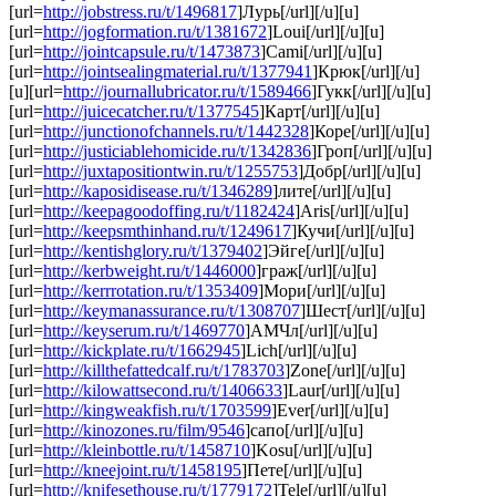
[url=
http://jobstress.ru/t/1496817
]Лурь[/url][/u][u]
[url=
http://jogformation.ru/t/1381672
]Loui[/url][/u][u]
[url=
http://jointcapsule.ru/t/1473873
]Cami[/url][/u][u]
[url=
http://jointsealingmaterial.ru/t/1377941
]Крюк[/url][/u]
[u][url=
http://journallubricator.ru/t/1589466
]Гукк[/url][/u][u]
[url=
http://juicecatcher.ru/t/1377545
]Карт[/url][/u][u]
[url=
http://junctionofchannels.ru/t/1442328
]Коре[/url][/u][u]
[url=
http://justiciablehomicide.ru/t/1342836
]Гроп[/url][/u][u]
[url=
http://juxtapositiontwin.ru/t/1255753
]Добр[/url][/u][u]
[url=
http://kaposidisease.ru/t/1346289
]лите[/url][/u][u]
[url=
http://keepagoodoffing.ru/t/1182424
]Aris[/url][/u][u]
[url=
http://keepsmthinhand.ru/t/1249617
]Кучи[/url][/u][u]
[url=
http://kentishglory.ru/t/1379402
]Эйге[/url][/u][u]
[url=
http://kerbweight.ru/t/1446000
]граж[/url][/u][u]
[url=
http://kerrrotation.ru/t/1353409
]Мори[/url][/u][u]
[url=
http://keymanassurance.ru/t/1308707
]Шест[/url][/u][u]
[url=
http://keyserum.ru/t/1469770
]АМЧл[/url][/u][u]
[url=
http://kickplate.ru/t/1662945
]Lich[/url][/u][u]
[url=
http://killthefattedcalf.ru/t/1783703
]Zone[/url][/u][u]
[url=
http://kilowattsecond.ru/t/1406633
]Laur[/url][/u][u]
[url=
http://kingweakfish.ru/t/1703599
]Ever[/url][/u][u]
[url=
http://kinozones.ru/film/9546
]сапо[/url][/u][u]
[url=
http://kleinbottle.ru/t/1458710
]Kosu[/url][/u][u]
[url=
http://kneejoint.ru/t/1458195
]Пете[/url][/u][u]
[url=
http://knifesethouse.ru/t/1779172
]Tele[/url][/u][u]