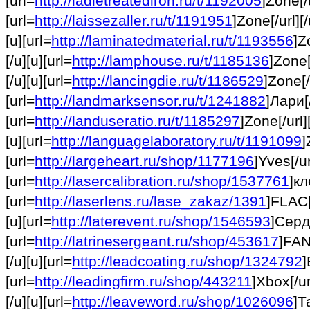
[url=
http://ladletreatediron.ru/t/1192005
]Zone[/u
[url=
http://laissezaller.ru/t/1191951
]Zone[/url][/
[u][url=
http://laminatedmaterial.ru/t/1193556
]Z
[/u][u][url=
http://lamphouse.ru/t/1185136
]Zone[/
[/u][u][url=
http://lancingdie.ru/t/1186529
]Zone[/
[url=
http://landmarksensor.ru/t/1241882
]Лари[/
[url=
http://landuseratio.ru/t/1185297
]Zone[/url]
[u][url=
http://languagelaboratory.ru/t/1191099
]
[url=
http://largeheart.ru/shop/1177196
]Yves[/ur
[url=
http://lasercalibration.ru/shop/1537761
]кл
[url=
http://laserlens.ru/lase_zakaz/1391
]FLAC[/
[u][url=
http://laterevent.ru/shop/1546593
]Серд[
[url=
http://latrinesergeant.ru/shop/453617
]FANT
[/u][u][url=
http://leadcoating.ru/shop/1324792
]
[url=
http://leadingfirm.ru/shop/443211
]Xbox[/url
[/u][u][url=
http://leaveword.ru/shop/1026096
]Т