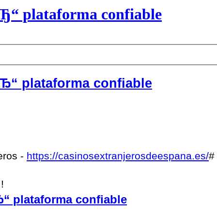
вЂ“ plataforma confiable
Ђ“ plataforma confiable
eros -
https://casinosextranjerosdeespana.es/
#
!
“ plataforma confiable