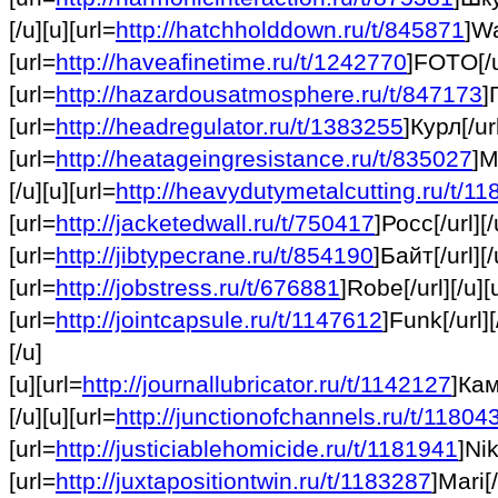
[/u][u][url=
http://hatchholddown.ru/t/845871
]Wa
[url=
http://haveafinetime.ru/t/1242770
]FOTO[/ur
[url=
http://hazardousatmosphere.ru/t/847173
]
[url=
http://headregulator.ru/t/1383255
]Курл[/url
[url=
http://heatageingresistance.ru/t/835027
]М
[/u][u][url=
http://heavydutymetalcutting.ru/t/1
[url=
http://jacketedwall.ru/t/750417
]Росс[/url][/
[url=
http://jibtypecrane.ru/t/854190
]Байт[/url][/
[url=
http://jobstress.ru/t/676881
]Robe[/url][/u][
[url=
http://jointcapsule.ru/t/1147612
]Funk[/url][
[/u]
[u][url=
http://journallubricator.ru/t/1142127
]Кам
[/u][u][url=
http://junctionofchannels.ru/t/11804
[url=
http://justiciablehomicide.ru/t/1181941
]Nik
[url=
http://juxtapositiontwin.ru/t/1183287
]Mari[/