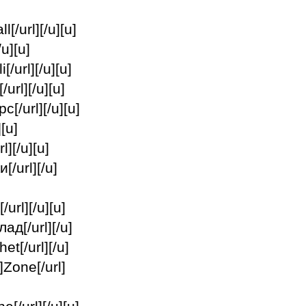
ll[/url][/u][u]
/u][u]
i[/url][/u][u]
url][/u][u]
с[/url][/u][u]
][u]
l][/u][u]
[/url][/u]
/url][/u][u]
лад[/url][/u]
het[/url][/u]
]Zone[/url]