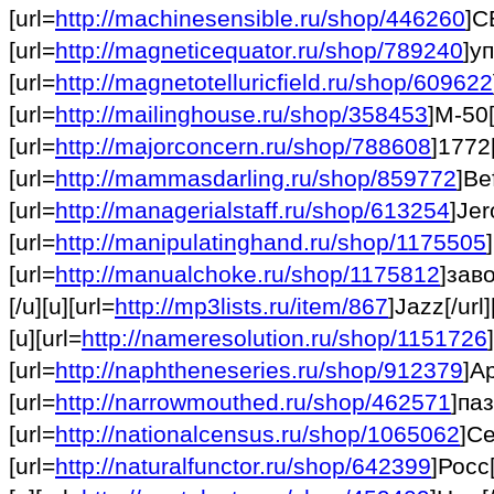
[url=
http://machinesensible.ru/shop/446260
]СЕ
[url=
http://magneticequator.ru/shop/789240
]уп
[url=
http://magnetotelluricfield.ru/shop/609622
[url=
http://mailinghouse.ru/shop/358453
]М-50[/
[url=
http://majorconcern.ru/shop/788608
]1772[
[url=
http://mammasdarling.ru/shop/859772
]Bef
[url=
http://managerialstaff.ru/shop/613254
]Jero
[url=
http://manipulatinghand.ru/shop/1175505
[url=
http://manualchoke.ru/shop/1175812
]заво
[/u][u][url=
http://mp3lists.ru/item/867
]Jazz[/url]
[u][url=
http://nameresolution.ru/shop/1151726
[url=
http://naphtheneseries.ru/shop/912379
]Ар
[url=
http://narrowmouthed.ru/shop/462571
]паз
[url=
http://nationalcensus.ru/shop/1065062
]Се
[url=
http://naturalfunctor.ru/shop/642399
]Росс[