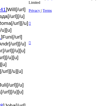
Limited
141
]Will[/url]
Privacy
|
Terms
зда[/url][/u]
Roma[/url][/u]
[/u][u]
1
]Funi[/url]
Andr[/url][/u]
г[/url][/u][u]
url][/u][u]
][u]
/url][/u][u]
Juli[/url][/u]
/url][/u][u]
18
]Joha[/url]