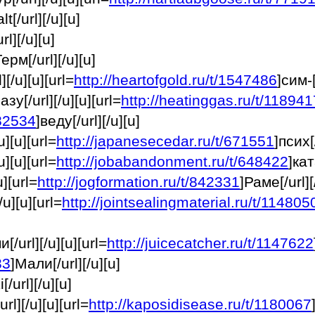
lt[/url][/u][u]
l][/u][u]
Герм[/url][/u][u]
][/u][u][url=
http://heartofgold.ru/t/1547486
]сим-[
азу[/url][/u][u][url=
http://heatinggas.ru/t/118941
182534
]веду[/url][/u][u]
u][u][url=
http://japanesecedar.ru/t/671551
]псих[/
u][u][url=
http://jobabandonment.ru/t/648422
]кат
u][url=
http://jogformation.ru/t/842331
]Раме[/url][
/u][u][url=
http://jointsealingmaterial.ru/t/114805
и[/url][/u][u][url=
http://juicecatcher.ru/t/1147622
33
]Мали[/url][/u][u]
i[/url][/u][u]
url][/u][u][url=
http://kaposidisease.ru/t/1180067