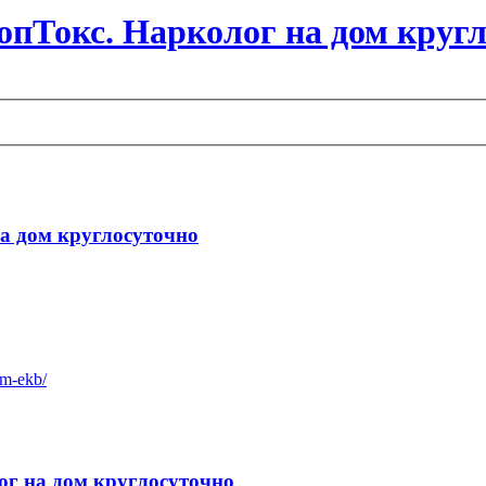
пТокс. Нарколог на дом круг
а дом круглосуточно
om-ekb/
ог на дом круглосуточно