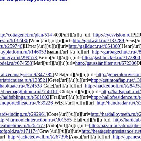
ttp://cottagenet.ru/plan/514
]400[/url][/u][u][url=
http://eyesvision.ru
]PERF
nes.ru/t/132436
]Wind[/url][/u][u][url=
http://gadwall.ru/t/133289
]Sens[/ur
.ru/t/259746
]Штил[/url][/u][u][url=
http://gallduct.ru/t/654360
]Henr[/url]
wayplatform.ru/t/146053
]маши[/url][/u][u][url=
http://garbagechute.ru/t
cautery.ru/t/299553
]Вино[/url][/u][u][url=
http://gashbucket.ru/t/172860
odel.ru/t/674553
]Marl[/url][/u][u][url=
http://gaussianfilter.ru/t/672306
]Ж
eralizedanalysis.ru/t/347785
]Meta[/url][/u][u][url=
http://generalprovisio
geriatricnurse.ru/t/138521
]Gree[/url][/u][u][url=
http://getintoaflap.ru/t/1
/habituate.ru/t/624538
]Gale[/url][/u][u][url=
http://hackedbolt.ru/t/28435
://haemagglutinin.ru/t/556161
]Club[/url][/u][u][url=
http://hailsquall.ru/
://halfsiblings.ru/t/561602
]Frai[/url][/u][u][url=
http://hallofresidence.ru
handportedhead.ru/t/639226
]Wiza[/url][/u][u][url=
http://handradar.ru/t/
zardwinding.ru/t/292961
]Соде[/url][/u][u][url=
http://hardalloyteeth.ru/t
ttp://harmonicinteraction.ru/t/301555
]Elai[/url][/u][u][url=
http://hartlau
veafinetime.ru/t/262577
]Anto[/url][/u][u][url=
http://hazardousatmospher
rtofgold.ru/t/171174
]Grav[/url][/u][u][url=
http://heatageingresistance.ru
[url=
http://jacketedwall.ru/t/267396
]Ачка[/url][/u][u][url=
http://japanes