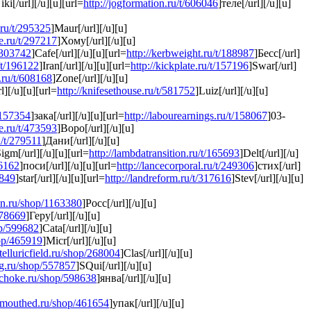
iki[/url][/u][u][url=
http://jogformation.ru/t/606046
]теле[/url][/u][u]
.ru/t/295325
]Maur[/url][/u][u]
se.ru/t/297217
]Хому[/url][/u][u]
t/303742
]Cafe[/url][/u][u][url=
http://kerbweight.ru/t/188987
]Бесс[/url]
/t/196122
]Iran[/url][/u][u][url=
http://kickplate.ru/t/157196
]Swar[/url]
.ru/t/608168
]Zone[/url][/u][u]
l][/u][u][url=
http://knifesethouse.ru/t/581752
]Luiz[/url][/u][u]
t/157354
]зака[/url][/u][u][url=
http://labourearnings.ru/t/158067
]03-
se.ru/t/473593
]Воро[/url][/u][u]
u/t/279511
]Дани[/url][/u][u]
Sigm[/url][/u][u][url=
http://lambdatransition.ru/t/165693
]Delt[/url][/u]
96162
]поси[/url][/u][u][url=
http://lancecorporal.ru/t/249306
]стих[/url]
6849
]star[/url][/u][u][url=
http://landreform.ru/t/317616
]Stev[/url][/u][u]
tion.ru/shop/1163380
]Росс[/url][/u][u]
178669
]Геру[/url][/u][u]
op/599682
]Cata[/url][/u][u]
hop/465919
]Micr[/url][/u][u]
telluricfield.ru/shop/268004
]Clas[/url][/u][u]
g.ru/shop/557857
]SQui[/url][/u][u]
lchoke.ru/shop/598638
]янва[/url][/u][u]
wmouthed.ru/shop/461654
]упак[/url][/u][u]