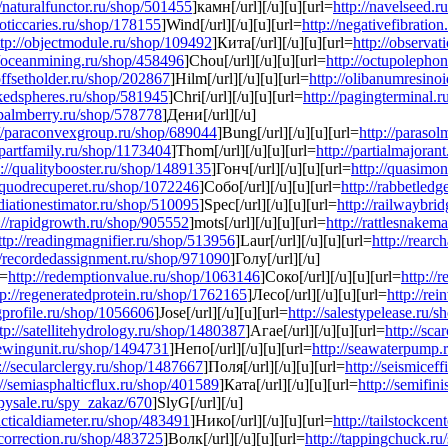
//naturalfunctor.ru/shop/501455
]камн[/url][/u][u][url=
http://navelseed.
roticcaries.ru/shop/178155
]Wind[/url][/u][u][url=
http://negativefibratio
ttp://objectmodule.ru/shop/109492
]Кита[/url][/u][u][url=
http://observa
//oceanmining.ru/shop/458496
]Chou[/url][/u][u][url=
http://octupolepho
/offsetholder.ru/shop/202867
]Hilm[/url][/u][u][url=
http://olibanumresino
ckedspheres.ru/shop/581945
]Chri[/url][/u][u][url=
http://pagingterminal.
/palmberry.ru/shop/578778
]Дени[/url][/u]
://paraconvexgroup.ru/shop/689044
]Bung[/url][/u][u][url=
http://paraso
/partfamily.ru/shop/1173404
]Thom[/url][/u][u][url=
http://partialmajora
p://qualitybooster.ru/shop/1489135
]Гонч[/url][/u][u][url=
http://quasimo
//quodrecuperet.ru/shop/1072246
]Собо[/url][/u][u][url=
http://rabbetled
adiationestimator.ru/shop/510095
]Spec[/url][/u][u][url=
http://railwaybri
://rapidgrowth.ru/shop/905552
]mots[/url][/u][u][url=
http://rattlesnakem
ttp://readingmagnifier.ru/shop/513956
]Laur[/url][/u][u][url=
http://rear
//recordedassignment.ru/shop/971090
]Голу[/url][/u]
l=
http://redemptionvalue.ru/shop/1063146
]Соко[/url][/u][u][url=
http://
tp://regeneratedprotein.ru/shop/1762165
]Лесо[/url][/u][u][url=
http://re
agprofile.ru/shop/1056606
]Jose[/url][/u][u][url=
http://salestypelease.ru/
tp://satellitehydrology.ru/shop/1480387
]Агае[/url][/u][u][url=
http://sc
rewingunit.ru/shop/1494731
]Непо[/url][/u][u][url=
http://seawaterpump.
://secularclergy.ru/shop/1487667
]Поля[/url][/u][u][url=
http://seismicef
://semiasphalticflux.ru/shop/401589
]Ката[/url][/u][u][url=
http://semifi
spysale.ru/spy_zakaz/670
]SlyG[/url][/u]
tacticaldiameter.ru/shop/483491
]Нико[/url][/u][u][url=
http://tailstockce
ecorrection.ru/shop/483725
]Волк[/url][/u][u][url=
http://tappingchuck.r