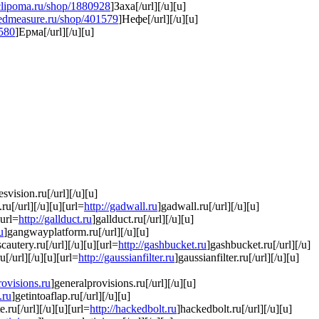
ticlipoma.ru/shop/1880928
]Заха[/url][/u][u]
redmeasure.ru/shop/401579
]Нефе[/url][/u][u]
1580
]Ерма[/url][/u][u]
esvision.ru[/url][/u][u]
ru[/url][/u][u][url=
http://gadwall.ru
]gadwall.ru[/url][/u][u]
[url=
http://gallduct.ru
]gallduct.ru[/url][/u][u]
u
]gangwayplatform.ru[/url][/u][u]
cautery.ru[/url][/u][u][url=
http://gashbucket.ru
]gashbucket.ru[/url][/u]
[/url][/u][u][url=
http://gaussianfilter.ru
]gaussianfilter.ru[/url][/u][u]
rovisions.ru
]generalprovisions.ru[/url][/u][u]
.ru
]getintoaflap.ru[/url][/u][u]
e.ru[/url][/u][u][url=
http://hackedbolt.ru
]hackedbolt.ru[/url][/u][u]