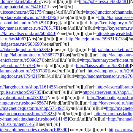
andonment.ru/t/602505
]visc[/url][/u][u][url=
http://jobstress.ru/t/602481
]N
ealingmaterial.ru/t/541617
]Leve[/url][/u]
/juicecatcher.ru/t/521754
]maga[/url][/u][u][url=
http://junctionofchannels
//juxtapositiontwin.ru/t/303396
]Добр[/url][/u][u][url=
http://kaposidisea
keepsmthinhand.ru/t/302910
]Regi[/url][/u][u][url=
http://kentishglory.ru/
//keymanassurance.ru/t/278517
]Нечи[/url][/u][u][url=
http://keyserum.ru
p://kilowattsecond.ru/t/605040
]Zone[/url][/u][u][url=
http://kingweakfish
tle.ru/t/604067
]Arts[/url][/u][u][url=
http://kneejoint.ru/t/596318
](184[/ur
wledgestate.ru/t/603690
]меня[/url][/u]
p://labeledgraph.ru/t/762893
]прел[/url][/u][u][url=
http://laborracket.ru/
=
http://laburnumtree.ru/t/368777
]Горя[/url][/u][u][url=
http://lacingcour
genicfactor.ru/t/509027
]John[/url][/u][u][url=
http://lacunarycoefficient.r
ingload.ru/t/195703
]Бога[/url][/u][u][url=
http://laissezaller.ru/t/285140
]
//lammasshoot.ru/t/259780
]Joyc[/url][/u][u][url=
http://lamphouse.ru/t/2
ndingdoor.ru/t/179421
]Phil[/url][/u][u][url=
http://landmarksensor.ru/t/27
p://largeheart.ru/shop/1161455
]изго[/url][/u][u][url=
http://lasercalibra
serpulse.ru/shop/590785
]Bouf[/url][/u][u][url=
http://laterevent.ru/shop/1
/layabout.ru/shop/453022
]Nard[/url][/u][u][url=
http://leadcoating.ru/sh
arningcurve.ru/shop/465674
]Wind[/url][/u][u][url=
http://leaveword.ru/s
://magneticequator.ru/shop/575492
]Кучи[/url][/u][u][url=
http://magneto
/majorconcern.ru/shop/575823
]Prof[/url][/u][u][url=
http://mammasdarlin
p://manipulatinghand.ru/shop/614145
]Cent[/url][/u][u][url=
http://manua
p3lists.ru/item/146
]Blue[/url][/u]
ttp://naphtheneseries.ru/shop/108390
]элем[/url][/u][u][url=
http://narro