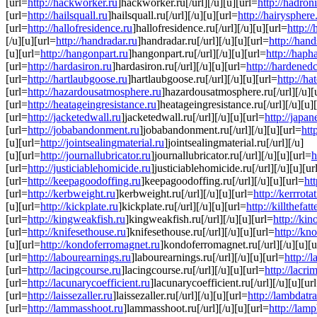
[url=
http://hackworker.ru
]hackworker.ru[/url][/u][u][url=
http://hadron
[url=
http://hailsquall.ru
]hailsquall.ru[/url][/u][u][url=
http://hairysphere
[url=
http://hallofresidence.ru
]hallofresidence.ru[/url][/u][u][url=
http://
[/u][u][url=
http://handradar.ru
]handradar.ru[/url][/u][u][url=
http://han
[u][url=
http://hangonpart.ru
]hangonpart.ru[/url][/u][u][url=
http://haph
[url=
http://hardasiron.ru
]hardasiron.ru[/url][/u][u][url=
http://hardened
[url=
http://hartlaubgoose.ru
]hartlaubgoose.ru[/url][/u][u][url=
http://h
[url=
http://hazardousatmosphere.ru
]hazardousatmosphere.ru[/url][/u][
[url=
http://heatageingresistance.ru
]heatageingresistance.ru[/url][/u][u]
[url=
http://jacketedwall.ru
]jacketedwall.ru[/url][/u][u][url=
http://japan
[url=
http://jobabandonment.ru
]jobabandonment.ru[/url][/u][u][url=
htt
[u][url=
http://jointsealingmaterial.ru
]jointsealingmaterial.ru[/url][/u]
[u][url=
http://journallubricator.ru
]journallubricator.ru[/url][/u][u][url=
h
[url=
http://justiciablehomicide.ru
]justiciablehomicide.ru[/url][/u][u][ur
[url=
http://keepagoodoffing.ru
]keepagoodoffing.ru[/url][/u][u][url=
ht
[url=
http://kerbweight.ru
]kerbweight.ru[/url][/u][u][url=
http://kerrrota
[u][url=
http://kickplate.ru
]kickplate.ru[/url][/u][u][url=
http://killthefatt
[url=
http://kingweakfish.ru
]kingweakfish.ru[/url][/u][u][url=
http://kin
[url=
http://knifesethouse.ru
]knifesethouse.ru[/url][/u][u][url=
http://kn
[u][url=
http://kondoferromagnet.ru
]kondoferromagnet.ru[/url][/u][u][u
[url=
http://labourearnings.ru
]labourearnings.ru[/url][/u][u][url=
http://
[url=
http://lacingcourse.ru
]lacingcourse.ru[/url][/u][u][url=
http://lacri
[url=
http://lacunarycoefficient.ru
]lacunarycoefficient.ru[/url][/u][u][ur
[url=
http://laissezaller.ru
]laissezaller.ru[/url][/u][u][url=
http://lambdatra
[url=
http://lammasshoot.ru
]lammasshoot.ru[/url][/u][u][url=
http://lam