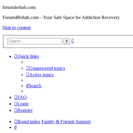
forum4rehab.com
Forum4Rehab.com – Your Safe Space for Addiction Recovery
Skip to content
Advanced
Search
search
Quick links
Unanswered topics
Active topics
Search
FAQ
Login
Register
Board index
Family & Friends Support
Search