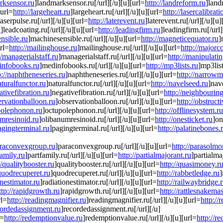
rksensor.ru
]landmarksensor.ru[/url][/u][u][url=
http://landreform.ru
]land
[url=
http://largeheart.ru
]largeheart.ru[/url][/u][u][url=
http://lasercalibrati
laserpulse.ru[/url][/u][u][url=
http://laterevent.ru
]laterevent.ru[/url][/u][u]
u
]leadcoating.ru[/url][/u][u][url=
http://leadingfirm.ru
]leadingfirm.ru[/url]
nsible.ru
]machinesensible.ru[/url][/u][u][url=
http://magneticequator.ru
]
url=
http://mailinghouse.ru
]mailinghouse.ru[/url][/u][u][url=
http://majorc
//managerialstaff.ru
]managerialstaff.ru[/url][/u][u][url=
http://manipulati
dinfobooks.ru
]medinfobooks.ru[/url][/u][u][url=
http://mp3lists.ru
]mp3list
p://naphtheneseries.ru
]naphtheneseries.ru[/url][/u][u][url=
http://narrow
aturalfunctor.ru
]naturalfunctor.ru[/url][/u][u][url=
http://navelseed.ru
]nave
ativefibration.ru
]negativefibration.ru[/url][/u][u][url=
http://neighbouring
ervationballoon.ru
]observationballoon.ru[/url][/u][u][url=
http://obstruct
upolephonon.ru
]octupolephonon.ru[/url][/u][u][url=
http://offlinesystem.ru
umresinoid.ru
]olibanumresinoid.ru[/url][/u][u][url=
http://onesticket.ru
]on
pagingterminal.ru
]pagingterminal.ru[/url][/u][u][url=
http://palatinebones.
paraconvexgroup.ru
]paraconvexgroup.ru[/url][/u][u][url=
http://parasolm
family.ru
]partfamily.ru[/url][/u][u][url=
http://partialmajorant.ru
]partialma
//qualitybooster.ru
]qualitybooster.ru[/url][/u][u][url=
http://quasimoney.r
/quodrecuperet.ru
]quodrecuperet.ru[/url][/u][u][url=
http://rabbetledge.ru
]
onestimator.ru
]radiationestimator.ru[/url][/u][u][url=
http://railwaybridge.
ttp://rapidgrowth.ru
]rapidgrowth.ru[/url][/u][u][url=
http://rattlesnakemas
rl=
http://readingmagnifier.ru
]readingmagnifier.ru[/url][/u][u][url=
http://
ecordedassignment.ru
]recordedassignment.ru[/url][/u]
l=
http://redemptionvalue.ru
]redemptionvalue.ru[/url][/u][u][url=
http://r