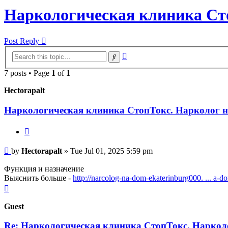
Наркологическая клиника Сто
Post Reply
Advanced
Search
search
7 posts • Page
1
of
1
Hectorapalt
Наркологическая клиника СтопТокс. Нарколог н
Quote
Post
by
Hectorapalt
»
Tue Jul 01, 2025 5:59 pm
Функция и назначение
Выяснить больше -
http://narcolog-na-dom-ekaterinburg000. ... a-d
Top
Guest
Re: Наркологическая клиника СтопТокс. Наркол