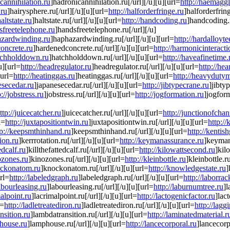
icannihilation.ru
]hadronicannihilation.ru[/url][/u][u][url=
http://haemaggl
.ru
]hairysphere.ru[/url][/u][u][url=
http://halforderfringe.ru
]halforderfring
haltstate.ru
]haltstate.ru[/url][/u][u][url=
http://handcoding.ru
]handcoding.r
dsfreetelephone.ru
]handsfreetelephone.ru[/url][/u]
azardwinding.ru
]haphazardwinding.ru[/url][/u][u][url=
http://hardalloyte
concrete.ru
]hardenedconcrete.ru[/url][/u][u][url=
http://harmonicinteracti
atchholddown.ru
]hatchholddown.ru[/url][/u][u][url=
http://haveafinetime.
u][url=
http://headregulator.ru
]headregulator.ru[/url][/u][u][url=
http://hea
[url=
http://heatinggas.ru
]heatinggas.ru[/url][/u][u][url=
http://heavydutym
esecedar.ru
]japanesecedar.ru[/url][/u][u][url=
http://jibtypecrane.ru
]jibty
p://jobstress.ru
]jobstress.ru[/url][/u][u][url=
http://jogformation.ru
]jogform
ttp://juicecatcher.ru
]juicecatcher.ru[/url][/u][u][url=
http://junctionofchan
l=
http://juxtapositiontwin.ru
]juxtapositiontwin.ru[/url][/u][u][url=
http://
tp://keepsmthinhand.ru
]keepsmthinhand.ru[/url][/u][u][url=
http://kentish
tion.ru
]kerrrotation.ru[/url][/u][u][url=
http://keymanassurance.ru
]keymana
edcalf.ru
]killthefattedcalf.ru[/url][/u][u][url=
http://kilowattsecond.ru
]kil
ozones.ru
]kinozones.ru[/url][/u][u][url=
http://kleinbottle.ru
]kleinbottle.r
ockonatom.ru
]knockonatom.ru[/url][/u][u][url=
http://knowledgestate.ru
]
rl=
http://labeledgraph.ru
]labeledgraph.ru[/url][/u][u][url=
http://laborrac
labourleasing.ru
]labourleasing.ru[/url][/u][u][url=
http://laburnumtree.ru
]l
malpoint.ru
]lacrimalpoint.ru[/url][/u][u][url=
http://lactogenicfactor.ru
]lac
l=
http://ladletreatediron.ru
]ladletreatediron.ru[/url][/u][u][url=
http://lagg
nsition.ru
]lambdatransition.ru[/url][/u][u][url=
http://laminatedmaterial.r
phouse.ru
]lamphouse.ru[/url][/u][u][url=
http://lancecorporal.ru
]lancecorp