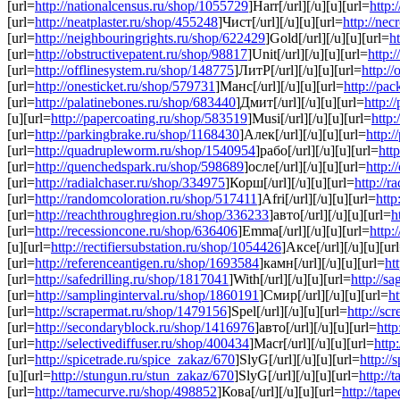
[url=
http://nationalcensus.ru/shop/1055729
]Harr[/url][/u][u][url=
http:
[url=
http://neatplaster.ru/shop/455248
]Чист[/url][/u][u][url=
http://nec
[url=
http://neighbouringrights.ru/shop/622429
]Gold[/url][/u][u][url=
h
[url=
http://obstructivepatent.ru/shop/98817
]Unit[/url][/u][u][url=
http:
[url=
http://offlinesystem.ru/shop/148775
]ЛитР[/url][/u][u][url=
http:/
[url=
http://onesticket.ru/shop/579731
]Манс[/url][/u][u][url=
http://pa
[url=
http://palatinebones.ru/shop/683440
]Дмит[/url][/u][u][url=
http:/
[u][url=
http://papercoating.ru/shop/583519
]Musi[/url][/u][u][url=
http
[url=
http://parkingbrake.ru/shop/1168430
]Алек[/url][/u][u][url=
http:/
[url=
http://quadrupleworm.ru/shop/1540954
]рабо[/url][/u][u][url=
htt
[url=
http://quenchedspark.ru/shop/598689
]осле[/url][/u][u][url=
http:
[url=
http://radialchaser.ru/shop/334975
]Корш[/url][/u][u][url=
http://r
[url=
http://randomcoloration.ru/shop/517411
]Afri[/url][/u][u][url=
http
[url=
http://reachthroughregion.ru/shop/336233
]авто[/url][/u][u][url=
h
[url=
http://recessioncone.ru/shop/636406
]Emma[/url][/u][u][url=
http:
[u][url=
http://rectifiersubstation.ru/shop/1054426
]Аксе[/url][/u][u][ur
[url=
http://referenceantigen.ru/shop/1693584
]камн[/url][/u][u][url=
ht
[url=
http://safedrilling.ru/shop/1817041
]With[/url][/u][u][url=
http://s
[url=
http://samplinginterval.ru/shop/1860191
]Смир[/url][/u][u][url=
ht
[url=
http://scrapermat.ru/shop/1479156
]Spel[/url][/u][u][url=
http://sc
[url=
http://secondaryblock.ru/shop/1416976
]авто[/url][/u][u][url=
http
[url=
http://selectivediffuser.ru/shop/400434
]Macr[/url][/u][u][url=
http
[url=
http://spicetrade.ru/spice_zakaz/670
]SlyG[/url][/u][u][url=
http://
[u][url=
http://stungun.ru/stun_zakaz/670
]SlyG[/url][/u][u][url=
http://
[url=
http://tamecurve.ru/shop/498852
]Кова[/url][/u][u][url=
http://tap