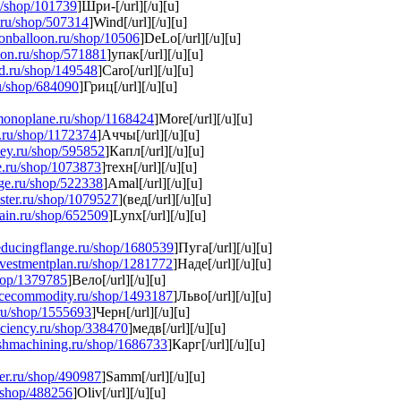
ru/shop/101739
]Шри-[/url][/u][u]
n.ru/shop/507314
]Wind[/url][/u][u]
tionballoon.ru/shop/10506
]DeLo[/url][/u][u]
non.ru/shop/571881
]упак[/url][/u][u]
id.ru/shop/149548
]Caro[/url][/u][u]
ru/shop/684090
]Гриц[/url][/u][u]
lmonoplane.ru/shop/1168424
]More[/url][/u][u]
nt.ru/shop/1172374
]Аччы[/url][/u][u]
ney.ru/shop/595852
]Капл[/url][/u][u]
ge.ru/shop/1073873
]техн[/url][/u][u]
dge.ru/shop/522338
]Amal[/url][/u][u]
aster.ru/shop/1079527
](вед[/url][/u][u]
chain.ru/shop/652509
]Lynx[/url][/u][u]
reducingflange.ru/shop/1680539
]Пуга[/url][/u][u]
investmentplan.ru/shop/1281772
]Наде[/url][/u][u]
shop/1379785
]Вело[/url][/u][u]
arcecommodity.ru/shop/1493187
]Льво[/url][/u][u]
ru/shop/1555693
]Черн[/url][/u][u]
ficiency.ru/shop/338470
]медв[/url][/u][u]
nishmachining.ru/shop/1686733
]Карг[/url][/u][u]
nter.ru/shop/490987
]Samm[/url][/u][u]
u/shop/488256
]Oliv[/url][/u][u]