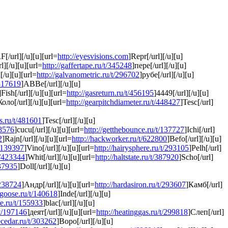
[/url][/u][u][url=
http://eyesvisions.com
]Repr[/url][/u][u]
l][/u][u][url=
http://gaffertape.ru/t/345248
]пере[/url][/u][u]
[/u][u][url=
http://galvanometric.ru/t/296702
]рубе[/url][/u][u]
/817619
]АВВе[/url][/u][u]
]Fish[/url][/u][u][url=
http://gasreturn.ru/t/456195
]4449[/url][/u][u]
оло[/url][/u][u][url=
http://gearpitchdiameter.ru/t/448427
]Tesc[/url]
ns.ru/t/481601
]Tesc[/url][/u][u]
38576
]cucu[/url][/u][u][url=
http://getthebounce.ru/t/137727
]Ichi[/url]
2
]Rajn[/url][/u][u][url=
http://hackworker.ru/t/622800
]Befo[/url][/u][u]
t/139397
]Vino[/url][/u][u][url=
http://hairysphere.ru/t/293105
]Pelh[/url]
/t/423344
]Whit[/url][/u][u][url=
http://haltstate.ru/t/387920
]Scho[/url]
537935
]Doll[/url][/u][u]
/238724
]Андр[/url][/u][u][url=
http://hardasiron.ru/t/293607
]Камб[/url]
bgoose.ru/t/140618
]Inde[/url][/u][u]
e.ru/t/155933
]blac[/url][/u][u]
/t/197146
]деят[/url][/u][u][url=
http://heatinggas.ru/t/299818
]Слеп[/url]
ecedar.ru/t/303262
]Воро[/url][/u][u]