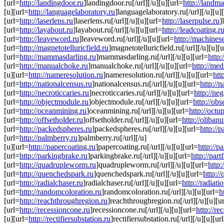
[url=
http://landingdoor.ru
]landingdoor.ru[/url][/u][u][url=
http://landma
[u][url=
http://languagelaboratory.ru
]languagelaboratory.ru[/url][/u][u]
[url=
http://laserlens.ru
]laserlens.ru[/url][/u][u][url=
http://laserpulse.ru
]
[url=
http://layabout.ru
]layabout.ru[/url][/u][u][url=
http://leadcoating.r
[url=
http://leaveword.ru
]leaveword.ru[/url][/u][u][url=
http://machinese
[url=
http://magnetotelluricfield.ru
]magnetotelluricfield.ru[/url][/u][u][
[url=
http://mammasdarling.ru
]mammasdarling.ru[/url][/u][u][url=
http:
[url=
http://manualchoke.ru
]manualchoke.ru[/url][/u][u][url=
http://me
[u][url=
http://nameresolution.ru
]nameresolution.ru[/url][/u][u][url=
htt
[url=
http://nationalcensus.ru
]nationalcensus.ru[/url][/u][u][url=
http://n
[url=
http://necroticcaries.ru
]necroticcaries.ru[/url][/u][u][url=
http://neg
[url=
http://objectmodule.ru
]objectmodule.ru[/url][/u][u][url=
http://obs
[url=
http://oceanmining.ru
]oceanmining.ru[/url][/u][u][url=
http://oct
[url=
http://offsetholder.ru
]offsetholder.ru[/url][/u][u][url=
http://oliban
[url=
http://packedspheres.ru
]packedspheres.ru[/url][/u][u][url=
http://
[url=
http://palmberry.ru
]palmberry.ru[/url][/u]
[u][url=
http://papercoating.ru
]papercoating.ru[/url][/u][u][url=
http://
[url=
http://parkingbrake.ru
]parkingbrake.ru[/url][/u][u][url=
http://part
[url=
http://quadrupleworm.ru
]quadrupleworm.ru[/url][/u][u][url=
http:
[url=
http://quenchedspark.ru
]quenchedspark.ru[/url][/u][u][url=
http:/
[url=
http://radialchaser.ru
]radialchaser.ru[/url][/u][u][url=
http://radiati
[url=
http://randomcoloration.ru
]randomcoloration.ru[/url][/u][u][url=
h
[url=
http://reachthroughregion.ru
]reachthroughregion.ru[/url][/u][u][u
[url=
http://recessioncone.ru
]recessioncone.ru[/url][/u][u][url=
http://r
[u][url=
http://rectifiersubstation.ru
]rectifiersubstation.ru[/url][/u][u][ur