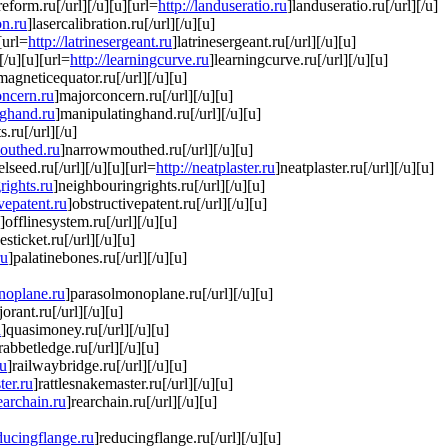
reform.ru[/url][/u][u][url=
http://landuseratio.ru
]landuseratio.ru[/url][/u]
on.ru
]lasercalibration.ru[/url][/u][u]
[url=
http://latrinesergeant.ru
]latrinesergeant.ru[/url][/u][u]
[/u][u][url=
http://learningcurve.ru
]learningcurve.ru[/url][/u][u]
magneticequator.ru[/url][/u][u]
oncern.ru
]majorconcern.ru[/url][/u][u]
nghand.ru
]manipulatinghand.ru[/url][/u][u]
s.ru[/url][/u]
mouthed.ru
]narrowmouthed.ru[/url][/u][u]
lseed.ru[/url][/u][u][url=
http://neatplaster.ru
]neatplaster.ru[/url][/u][u]
rights.ru
]neighbouringrights.ru[/url][/u][u]
ivepatent.ru
]obstructivepatent.ru[/url][/u][u]
]offlinesystem.ru[/url][/u][u]
esticket.ru[/url][/u][u]
ru
]palatinebones.ru[/url][/u][u]
onoplane.ru
]parasolmonoplane.ru[/url][/u][u]
jorant.ru[/url][/u][u]
u
]quasimoney.ru[/url][/u][u]
rabbetledge.ru[/url][/u][u]
ru
]railwaybridge.ru[/url][/u][u]
ter.ru
]rattlesnakemaster.ru[/url][/u][u]
rearchain.ru
]rearchain.ru[/url][/u][u]
educingflange.ru
]reducingflange.ru[/url][/u][u]