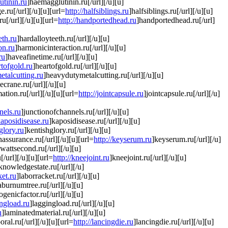
utinin.ru
]haemagglutinin.ru[/url][/u][u]
e.ru[/url][/u][u][url=
http://halfsiblings.ru
]halfsiblings.ru[/url][/u][u]
u[/url][/u][u][url=
http://handportedhead.ru
]handportedhead.ru[/url]
eth.ru
]hardalloyteeth.ru[/url][/u][u]
on.ru
]harmonicinteraction.ru[/url][/u][u]
ru
]haveafinetime.ru[/url][/u][u]
rtofgold.ru
]heartofgold.ru[/url][/u][u]
etalcutting.ru
]heavydutymetalcutting.ru[/url][/u][u]
pecrane.ru[/url][/u][u]
ation.ru[/url][/u][u][url=
http://jointcapsule.ru
]jointcapsule.ru[/url][/u]
nels.ru
]junctionofchannels.ru[/url][/u][u]
kaposidisease.ru
]kaposidisease.ru[/url][/u][u]
glory.ru
]kentishglory.ru[/url][/u][u]
ssurance.ru[/url][/u][u][url=
http://keyserum.ru
]keyserum.ru[/url][/u]
owattsecond.ru[/url][/u][u]
u[/url][/u][u][url=
http://kneejoint.ru
]kneejoint.ru[/url][/u][u]
knowledgestate.ru[/url][/u]
ket.ru
]laborracket.ru[/url][/u][u]
aburnumtree.ru[/url][/u][u]
togenicfactor.ru[/url][/u][u]
ingload.ru
]laggingload.ru[/url][/u][u]
u
]laminatedmaterial.ru[/url][/u][u]
oral.ru[/url][/u][u][url=
http://lancingdie.ru
]lancingdie.ru[/url][/u][u]