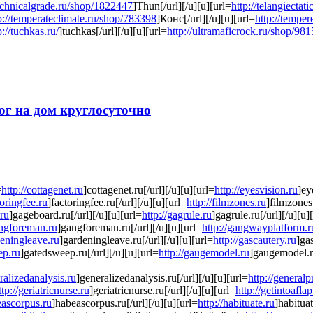
technicalgrade.ru/shop/1822447
]Thun[/url][/u][u][url=
http://telangiecta
p://temperateclimate.ru/shop/783398
]Конс[/url][/u][u][url=
http://tempe
p://tuchkas.ru/
]tuchkas[/url][/u][u][url=
http://ultramaficrock.ru/shop/98
ог на дом круглосуточно
=
http://cottagenet.ru
]cottagenet.ru[/url][/u][u][url=
http://eyesvision.ru
]ey
toringfee.ru
]factoringfee.ru[/url][/u][u][url=
http://filmzones.ru
]filmzones.
.ru
]gageboard.ru[/url][/u][u][url=
http://gagrule.ru
]gagrule.ru[/url][/u][u]
angforeman.ru
]gangforeman.ru[/url][/u][u][url=
http://gangwayplatform.r
deningleave.ru
]gardeningleave.ru[/url][/u][u][url=
http://gascautery.ru
]gas
ep.ru
]gatedsweep.ru[/url][/u][u][url=
http://gaugemodel.ru
]gaugemodel.ru
eralizedanalysis.ru
]generalizedanalysis.ru[/url][/u][u][url=
http://generalp
ttp://geriatricnurse.ru
]geriatricnurse.ru[/url][/u][u][url=
http://getintoaflap
eascorpus.ru
]habeascorpus.ru[/url][/u][u][url=
http://habituate.ru
]habituat