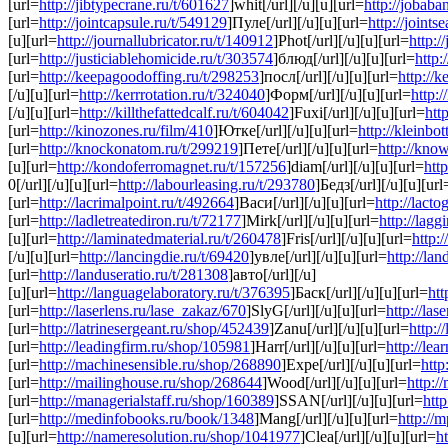
[url=
http://jibtypecrane.ru/t/601627
]whit[/url][/u][u][url=
http://jobab
[url=
http://jointcapsule.ru/t/549129
]Пуле[/url][/u][u][url=
http://joints
[u][url=
http://journallubricator.ru/t/140912
]Phot[/url][/u][u][url=
http:/
[url=
http://justiciablehomicide.ru/t/303574
]блюд[/url][/u][u][url=
http:
[url=
http://keepagoodoffing.ru/t/298253
]посл[/url][/u][u][url=
http://
[/u][u][url=
http://kerrrotation.ru/t/324040
]Форм[/url][/u][u][url=
http:
[/u][u][url=
http://killthefattedcalf.ru/t/604042
]Fuxi[/url][/u][u][url=
htt
[url=
http://kinozones.ru/film/410
]Ютке[/url][/u][u][url=
http://kleinbot
[url=
http://knockonatom.ru/t/299219
]Пете[/url][/u][u][url=
http://kno
[u][url=
http://kondoferromagnet.ru/t/157256
]diam[/url][/u][u][url=
htt
0[/url][/u][u][url=
http://labourleasing.ru/t/293780
]Бедз[/url][/u][u][url
[url=
http://lacrimalpoint.ru/t/492664
]Васи[/url][/u][u][url=
http://lacto
[url=
http://ladletreatediron.ru/t/72177
]Mirk[/url][/u][u][url=
http://lagg
[u][url=
http://laminatedmaterial.ru/t/260478
]Fris[/url][/u][u][url=
http:
[/u][u][url=
http://lancingdie.ru/t/69420
]увле[/url][/u][u][url=
http://la
[url=
http://landuseratio.ru/t/281308
]авто[/url][/u]
[u][url=
http://languagelaboratory.ru/t/376395
]Баск[/url][/u][u][url=
htt
[url=
http://laserlens.ru/lase_zakaz/670
]SlyG[/url][/u][u][url=
http://la
[url=
http://latrinesergeant.ru/shop/452439
]Zanu[/url][/u][u][url=
http:/
[url=
http://leadingfirm.ru/shop/105981
]Harr[/url][/u][u][url=
http://le
[url=
http://machinesensible.ru/shop/268890
]Expe[/url][/u][u][url=
http
[url=
http://mailinghouse.ru/shop/268644
]Wood[/url][/u][u][url=
http:/
[url=
http://managerialstaff.ru/shop/160389
]SSAN[/url][/u][u][url=
htt
[url=
http://medinfobooks.ru/book/1348
]Mang[/url][/u][u][url=
http://m
[u][url=
http://nameresolution.ru/shop/1041977
]Clea[/url][/u][u][url=
h