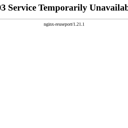
03 Service Temporarily Unavailab
nginx-reuseport/1.21.1