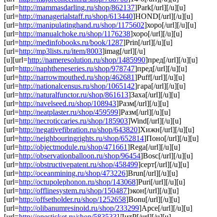
[url=
http://mammasdarling.ru/shop/862137
]Park[/url][/u][u]
[url=
http://managerialstaff.ru/shop/613440
]HOND[/url][/u][u]
[url=
http://manipulatinghand.ru/shop/1175602
]хоро[/url][/u][u]
[url=
http://manualchoke.ru/shop/1176238
]хоро[/url][/u][u]
[url=
http://medinfobooks.ru/book/1287
]Prin[/url][/u][u]
[url=
http://mp3lists.ru/item/8003
]imag[/url][/u]
[u][url=
http://nameresolution.ru/shop/1485990
]пред[/url][/u][u]
[url=
http://naphtheneseries.ru/shop/978747
]пред[/url][/u][u]
[url=
http://narrowmouthed.ru/shop/462681
]Puff[/url][/u][u]
[url=
http://nationalcensus.ru/shop/1065142
]гара[/url][/u][u]
[url=
http://naturalfunctor.ru/shop/861613
]Заха[/url][/u][u]
[url=
http://navelseed.ru/shop/108943
]Разм[/url][/u][u]
[url=
http://neatplaster.ru/shop/459599
]Разм[/url][/u][u]
[url=
http://necroticcaries.ru/shop/185903
]Wind[/url][/u][u]
[url=
http://negativefibration.ru/shop/643820
]Хижн[/url][/u][u]
[url=
http://neighbouringrights.ru/shop/652814
]Поно[/url][/u][u]
[url=
http://objectmodule.ru/shop/471661
]Rega[/url][/u][u]
[url=
http://observationballoon.ru/shop/96454
]Bosc[/url][/u][u]
[url=
http://obstructivepatent.ru/shop/458499
]серт[/url][/u][u]
[url=
http://oceanmining.ru/shop/473226
]Brun[/url][/u][u]
[url=
http://octupolephonon.ru/shop/143068
]Puri[/url][/u][u]
[url=
http://offlinesystem.ru/shop/150487
]экон[/url][/u][u]
[url=
http://offsetholder.ru/shop/1252658
]Bonu[/url][/u][u]
[url=
http://olibanumresinoid.ru/shop/233299
]Арсе[/url][/u][u]
[url=
http://onesticket.ru/shop/583533
]ЛитР[/url][/u][u]