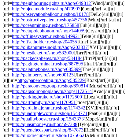
[url=
http://neighbouringrights.ru/shop/649812
]Wind[/url][/u][u]
[url=
http://objectmodule.ru/shop/470997
]брош[/url][/u][u]
[url=
http://observationballoon.ru/shop/10178
]DeLo[/url][/u][u]
[url=
http://obstructivepatent.ru/shop/457756
]Winx[/url][/u][u]
[url=
http://oceanmining.ru/shop/175858
]Juli[/url][/u][u]
[url=
http://octupolephonon.ru/shop/144059
]Crys[/url][/u][u]
[url=
http://offlinesystem.ru/shop/149921
]Гейв[/url][/u][u]
[url=
http://offsetholder.ru/shop/204055
]ЛитР[/url][/u][u]
[url=
http://olibanumresinoid.ru/shop/203837
]XVII[/url][/u][u]
[url=
http://onesticket.ru/shop/582000
]ЛитР[/url][/u][u]
[url=
http://packedspheres.ru/shop/584184
]ЛитР[/url][/u][u]
[url=
http://pagingterminal.ru/shop/687895
]ЛитР[/url][/u][u]
[url=
http://palatinebones.ru/shop/685399
]Thre[/url][/u][u]
[url=
http://palmberry.ru/shop/690125
]ЛитР[/url][/u]
[u][url=
http://papercoating.ru/shop/585229
]Волк[/url][/u][u]
[url=
http://paraconvexgroup.ru/shop/690814
]Миха[/url][/u][u]
[url=
http://parasolmonoplane.ru/shop/1172514
]Acad[/url][/u][u]
[url=
http://parkingbrake.ru/shop/1172500
]Шред[/url][/u][u]
[url=
http://partfamily.ru/shop/1176951
]поэт[/url][/u][u]
[url=
http://partialmajorant.ru/shop/1174342
]XVII[/url][/u][u]
[url=
http://quadrupleworm.ru/shop/1543771
]Рааб[/url][/u][u]
[url=
http://qualitybooster.ru/shop/1543373
]Морс[/url][/u][u]
[url=
http://quasimoney.ru/shop/597388
]Tylo[/url][/u][u]
[url=
http://quenchedspark.ru/shop/847873
]Rich[/url][/u][u]
[url=
http://quodrecuperet.ru/shop/1075662
]Alek[/url][/u][u]