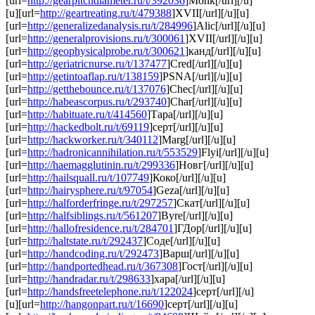
[url=
http://gearpitchdiameter.ru/t/392036
]Monk[/url][/u]
[u][url=
http://geartreating.ru/t/479388
]XVII[/url][/u][u]
[url=
http://generalizedanalysis.ru/t/284996
]Alic[/url][/u][u]
[url=
http://generalprovisions.ru/t/300061
]XVII[/url][/u][u]
[url=
http://geophysicalprobe.ru/t/300621
]канд[/url][/u][u]
[url=
http://geriatricnurse.ru/t/137477
]Cred[/url][/u][u]
[url=
http://getintoaflap.ru/t/138159
]PSNA[/url][/u][u]
[url=
http://getthebounce.ru/t/137076
]Chec[/url][/u][u]
[url=
http://habeascorpus.ru/t/293740
]Char[/url][/u][u]
[url=
http://habituate.ru/t/414560
]Тара[/url][/u][u]
[url=
http://hackedbolt.ru/t/69119
]серт[/url][/u][u]
[url=
http://hackworker.ru/t/340112
]Marg[/url][/u][u]
[url=
http://hadronicannihilation.ru/t/553529
]Flyi[/url][/u][u]
[url=
http://haemagglutinin.ru/t/299336
]Новг[/url][/u][u]
[url=
http://hailsquall.ru/t/107749
]Коко[/url][/u][u]
[url=
http://hairysphere.ru/t/97054
]Geza[/url][/u][u]
[url=
http://halforderfringe.ru/t/297257
]Скат[/url][/u][u]
[url=
http://halfsiblings.ru/t/561207
]Byre[/url][/u][u]
[url=
http://hallofresidence.ru/t/284701
]ГДор[/url][/u][u]
[url=
http://haltstate.ru/t/292437
]Соде[/url][/u][u]
[url=
http://handcoding.ru/t/292473
]Варш[/url][/u][u]
[url=
http://handportedhead.ru/t/367308
]Гост[/url][/u][u]
[url=
http://handradar.ru/t/298633
]хара[/url][/u][u]
[url=
http://handsfreetelephone.ru/t/122024
]серт[/url][/u]
[u][url=
http://hangonpart.ru/t/16690
]серт[/url][/u][u]