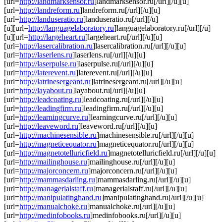
[url=
http://landmarksensor.ru
]landmarksensor.ru[/url][/u][u]
[url=
http://landreform.ru
]landreform.ru[/url][/u][u]
[url=
http://landuseratio.ru
]landuseratio.ru[/url][/u]
[u][url=
http://languagelaboratory.ru
]languagelaboratory.ru[/url][/u]
[u][url=
http://largeheart.ru
]largeheart.ru[/url][/u][u]
[url=
http://lasercalibration.ru
]lasercalibration.ru[/url][/u][u]
[url=
http://laserlens.ru
]laserlens.ru[/url][/u][u]
[url=
http://laserpulse.ru
]laserpulse.ru[/url][/u][u]
[url=
http://laterevent.ru
]laterevent.ru[/url][/u][u]
[url=
http://latrinesergeant.ru
]latrinesergeant.ru[/url][/u][u]
[url=
http://layabout.ru
]layabout.ru[/url][/u][u]
[url=
http://leadcoating.ru
]leadcoating.ru[/url][/u][u]
[url=
http://leadingfirm.ru
]leadingfirm.ru[/url][/u][u]
[url=
http://learningcurve.ru
]learningcurve.ru[/url][/u][u]
[url=
http://leaveword.ru
]leaveword.ru[/url][/u][u]
[url=
http://machinesensible.ru
]machinesensible.ru[/url][/u][u]
[url=
http://magneticequator.ru
]magneticequator.ru[/url][/u][u]
[url=
http://magnetotelluricfield.ru
]magnetotelluricfield.ru[/url][/u][u]
[url=
http://mailinghouse.ru
]mailinghouse.ru[/url][/u][u]
[url=
http://majorconcern.ru
]majorconcern.ru[/url][/u][u]
[url=
http://mammasdarling.ru
]mammasdarling.ru[/url][/u][u]
[url=
http://managerialstaff.ru
]managerialstaff.ru[/url][/u][u]
[url=
http://manipulatinghand.ru
]manipulatinghand.ru[/url][/u][u]
[url=
http://manualchoke.ru
]manualchoke.ru[/url][/u][u]
[url=
http://medinfobooks.ru
]medinfobooks.ru[/url][/u][u]