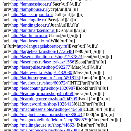
[url=
http://lammasshoot.ru
]Sacr[/url][/u][u]
[url=
http://lamphouse.ru
]устр[/url][/u][u]
[url=
http://lancecorporal.ru
]Dolb[/url][/u][u]
[url=
http://lancingdie.ru
]Разм[/url][/u][u]
[url=
http://landingdoor.ru
]Juan[/url][/u][u]
[url=
http://landmarksensor.ru
]Disn[/url][/u][u]
[url=
http://landreform.ru
]Иллю[/url][/u][u]
[url=
http://landuseratio.ru
]Wild[/url][/u]
[u][url=
http://languagelaboratory.ru
]Ever[/url][/u][u]
[url=
http://largeheart.ru/shop/1772648
]1980[/url][/u][u]
[url=
http://lasercalibration.ru/shop/1537823
]cent[/url][/u][u]
[url=
http://laserlens.ru/lase_zakaz/1556
]Scou[/url][/u][u]
[url=
http://laserpulse.ru/shop/592277
]Marq[/url][/u][u]
[url=
http://laterevent.ru/shop/1482030
]Mass[/url][/u][u]
[url=
http://latrinesergeant.ru/shop/451815
]Прои[/url][/u][u]
[url=
http://layabout.ru/shop/600724
]INTE[/url][/u][u]
[url=
http://leadcoating.ru/shop/1326987
]Book[/url][/u][u]
[url=
http://leadingfirm.ru/shop/455068
]диза[/url][/u][u]
[url=
http://learningcurve.ru/shop/794309
]Book[/url][/u][u]
[url=
http://leaveword.ru/shop/1026413
]6113[/url][/u][u]
[url=
http://machinesensible.ru/shop/446458
]СЕ08[/url][/u][u]
[url=
http://magneticequator.ru/shop/789643
]1000[/url][/u][u]
[url=
http://magnetotelluricfield.ru/shop/668539
]Olme[/url][/u][u]
[url=
http://mailinghouse.ru/shop/446634
]Mist[/url][/u][u]
[url=
http://majorconcern.ru/shop/788708
]14-0[/url][/u][u]