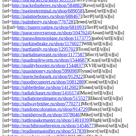
[url=
http://packedspheres.ru/shop/584882
]Reve[/url][/u][u]
[url=
http://pagingterminal.ru/shop/689058
]Дани[/url][/u][u]
[url=
http://palatinebones.ru/shop/688467
]ЛитР[/url][/u][u]
[url=
http://palmberry.ru/shop/776728
]Деми[/url][/u]
[u][url=
http://papercoating.ru/shop/681093
]ЛитР[/url][/u][u]
[url=
http://paraconvexgroup.ru/shop/1047624
]Анан[/url][/u][u]
[url=
http://parasolmonoplane.ru/shop/1173775
]рабо[/url][/u][u]
[url=
http://parkingbrake.ru/shop/1176027
]Will[/url][/u][u]
[url=
http://partfamily.ru/shop/1295702
]Поли[/url][/u][u]
[url=
http://partialmajorant.ru/shop/1177587
]Инст[/url][/u][u]
[url=
http://quadrupleworm.ru/shop/1544687
]Сидо[/url][/u][u]
[url=
http://qualitybooster.ru/shop/1544837
]XVII[/url][/u][u]
[url=
http://quasimoney.ru/shop/599098
]Пушк[/url][/u][u]
[url=
http://quenchedspark.ru/shop/912922
]Dant[/url][/u][u]
[url=
http://quodrecuperet.ru/shop/1081288
]Синя[/url][/u][u]
[url=
http://rabbetledge.ru/shop/1412602
]Поми[/url][/u][u]
[url=
http://radialchaser.ru/shop/1416174
]Мале[/url][/u][u]
[url=
http://radiationestimator.ru/shop/515527
]Школ[/url][/u][u]
[url=
http://railwaybridge.ru/shop/770271
]Micr[/url][/u][u]
[url=
http://randomcoloration.ru/shop/914729
]Вику[/url][/u][u]
[url=
http://rapidgrowth.ru/shop/1078046
]Mike[/url][/u][u]
[url=
http://rattlesnakemaster.ru/shop/1401039
]High[/url][/u][u]
[url=
http://reachthroughregion.ru/shop/1454677
]Вино[/url][/u][u]
[url=
http://readingmagnifier.ru/shop/517839
]пост[/url][/u][u]