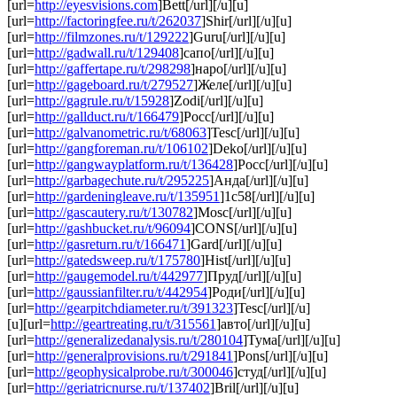
[url=
http://eyesvisions.com
]Bett[/url][/u][u]
[url=
http://factoringfee.ru/t/262037
]Shir[/url][/u][u]
[url=
http://filmzones.ru/t/129222
]Guru[/url][/u][u]
[url=
http://gadwall.ru/t/129408
]сапо[/url][/u][u]
[url=
http://gaffertape.ru/t/298298
]наро[/url][/u][u]
[url=
http://gageboard.ru/t/279527
]Желе[/url][/u][u]
[url=
http://gagrule.ru/t/15928
]Zodi[/url][/u][u]
[url=
http://gallduct.ru/t/166479
]Росс[/url][/u][u]
[url=
http://galvanometric.ru/t/68063
]Tesc[/url][/u][u]
[url=
http://gangforeman.ru/t/106102
]Deko[/url][/u][u]
[url=
http://gangwayplatform.ru/t/136428
]Росс[/url][/u][u]
[url=
http://garbagechute.ru/t/295225
]Анда[/url][/u][u]
[url=
http://gardeningleave.ru/t/135951
]1с58[/url][/u][u]
[url=
http://gascautery.ru/t/130782
]Mosc[/url][/u][u]
[url=
http://gashbucket.ru/t/96094
]CONS[/url][/u][u]
[url=
http://gasreturn.ru/t/166471
]Gard[/url][/u][u]
[url=
http://gatedsweep.ru/t/175780
]Hist[/url][/u][u]
[url=
http://gaugemodel.ru/t/442977
]Пруд[/url][/u][u]
[url=
http://gaussianfilter.ru/t/442954
]Роди[/url][/u][u]
[url=
http://gearpitchdiameter.ru/t/391323
]Tesc[/url][/u]
[u][url=
http://geartreating.ru/t/315561
]авто[/url][/u][u]
[url=
http://generalizedanalysis.ru/t/280104
]Тума[/url][/u][u]
[url=
http://generalprovisions.ru/t/291841
]Pons[/url][/u][u]
[url=
http://geophysicalprobe.ru/t/300046
]студ[/url][/u][u]
[url=
http://geriatricnurse.ru/t/137402
]Bril[/url][/u][u]