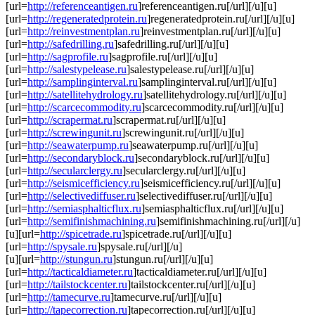
[url=
http://referenceantigen.ru
]referenceantigen.ru[/url][/u][u]
[url=
http://regeneratedprotein.ru
]regeneratedprotein.ru[/url][/u][u]
[url=
http://reinvestmentplan.ru
]reinvestmentplan.ru[/url][/u][u]
[url=
http://safedrilling.ru
]safedrilling.ru[/url][/u][u]
[url=
http://sagprofile.ru
]sagprofile.ru[/url][/u][u]
[url=
http://salestypelease.ru
]salestypelease.ru[/url][/u][u]
[url=
http://samplinginterval.ru
]samplinginterval.ru[/url][/u][u]
[url=
http://satellitehydrology.ru
]satellitehydrology.ru[/url][/u][u]
[url=
http://scarcecommodity.ru
]scarcecommodity.ru[/url][/u][u]
[url=
http://scrapermat.ru
]scrapermat.ru[/url][/u][u]
[url=
http://screwingunit.ru
]screwingunit.ru[/url][/u][u]
[url=
http://seawaterpump.ru
]seawaterpump.ru[/url][/u][u]
[url=
http://secondaryblock.ru
]secondaryblock.ru[/url][/u][u]
[url=
http://secularclergy.ru
]secularclergy.ru[/url][/u][u]
[url=
http://seismicefficiency.ru
]seismicefficiency.ru[/url][/u][u]
[url=
http://selectivediffuser.ru
]selectivediffuser.ru[/url][/u][u]
[url=
http://semiasphalticflux.ru
]semiasphalticflux.ru[/url][/u][u]
[url=
http://semifinishmachining.ru
]semifinishmachining.ru[/url][/u]
[u][url=
http://spicetrade.ru
]spicetrade.ru[/url][/u][u]
[url=
http://spysale.ru
]spysale.ru[/url][/u]
[u][url=
http://stungun.ru
]stungun.ru[/url][/u][u]
[url=
http://tacticaldiameter.ru
]tacticaldiameter.ru[/url][/u][u]
[url=
http://tailstockcenter.ru
]tailstockcenter.ru[/url][/u][u]
[url=
http://tamecurve.ru
]tamecurve.ru[/url][/u][u]
[url=
http://tapecorrection.ru
]tapecorrection.ru[/url][/u][u]