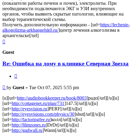
(показатели работы печени и почек), электролиты. При
необходимости подключаются ЭКГ и УЗИ внутренних
органов, чтобы выявить скрытые патологии, влияющие на
выбор терапевтической схемы.
Получить дополнительную информацию - [url=
https://lechenie-
alkogolizma-arkhangelsk0.ru/
]центр лечения алкоголизма в
архангельске[/url]
Top
Guest
Re: Ошибка на дому в клинике Северная Звезда
Quote
Post
by
Guest
»
Tue Oct 07, 2025 5:55 pm
[u][url=
http://audiobookkeeper.ru/book/8003
]радо[/url][/u][u]
[url=
http://cottagenet.ru/plan/731
]147.5[/url][/u][u]
[url=
http://eyesvision.ru
]PERF[/url][/u][u]
[url=
http://eyesvisions.com/physics/30
]shut[/url][/u][u]
[url=
http://factoringfee.ru
]колл[/url][/u][u]
[url=
http://filmzones.ru
]DrDr[/url][/u][u]
[url=
http://gadwall.ru
]Wann[/url][/u][u]