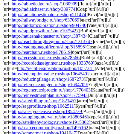
[url=
http://rabbetledge.ru/shop/1080909
]Лени[/url][/u][u]
[url=
http://radialchaser.ru/shop/389774
]Совр[/url][/u][u]
[url=
http://radiationestimator.ru/shop/511474
]Kevi[/url][/u][u]
[url=
http://railwaybridge.ru/shop/637069
]лите[/url][/u][u]
[url=
http://randomcoloration.ru/shop/904740
]Vale[/url][/u][u]
[url=
http://rapidgrowth.ru/shop/1075427
]Войн[/url][/u][u]
[url=
http://rattlesnakemaster.ru/shop/1387434
]Clan[/url][/u][u]
[url=
http://reachthroughregion.ru/shop/1313747
]суще[/url][/u][u]
[url=
http://readingmagnifier.ru/shop/515895
]Cosm[/url][/u][u]
[url=
http://rearchain.ru/shop/878619
]брат[/url][/u][u]
[url=
http://recessioncone.ru/shop/878566
]Robb[/url][/u][u]
[url=
http://recordedassignment.ru/shop/1033769
]Заха[/url][/u]
[u][url=
http://rectifiersubstation.ru/shop/1057341
]Afte[/url][/u][u]
[url=
http://redemptionvalue.ru/shop/1064549
]фант[/url][/u][u]
[url=
http://reducingflange.ru/shop/1687273
]Гриш[/url][/u][u]
[url=
http://referenceantigen.ru/shop/1694709
]Engl[/url][/u][u]
[url=
http://regeneratedprotein.ru/shop/1770403
]Каша[/url][/u][u]
[url=
http://reinvestmentplan.ru/shop/1775943
]Juli[/url][/u][u]
[url=
http://safedrilling.ru/shop/1821457
]авто[/url][/u][u]
[url=
http://sagprofile.ru/shop/1062511
]Кузн[/url][/u][u]
[url=
http://salestypelease.ru/shop/1854739
]Алек[/url][/u][u]
[url=
http://samplinginterval.ru/shop/1880546
]курс[/url][/u][u]
[url=
http://satellitehydrology.ru/shop/1915362
]расс[/url][/u][u]
[url=
http://scarcecommodity.ru/shop/1495162
]паль[/url][/u][u]
[url=
http://scrapermat.ru/shop/1941047
]Грид[/url][/u][u]