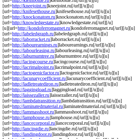
[url=
http://kleinbottle.ru
]kleinbottle.ru[/url][/u][u]
[url=
http://kneejoint.ru
]kneejoint.ru[/url][/u][u]
[url=
http://knifesethouse.ru
]knifesethouse.ru[/url][/u][u]
[url=
http://knockonatom.ru
]knockonatom.ru[/url][/u][u]
[url=
http://knowledgestate.ru
]knowledgestate.ru[/url][/u]
[u][url=
http://kondoferromagnet.ru
]kondoferromagnet.ru[/url][/u][u]
[url=
http://labeledgraph.ru
]labeledgraph.ru[/url][/u][u]
[url=
http://laborracket.ru
]laborracket.ru[/url][/u][u]
[url=
http://labourearnings.ru
]labourearnings.ru[/url][/u][u]
[url=
http://labourleasing.ru
]labourleasing.ru[/url][/u][u]
[url=
http://laburnumtree.ru
]laburnumtree.ru[/url][/u][u]
[url=
http://lacingcourse.ru
]lacingcourse.ru[/url][/u][u]
[url=
http://lacrimalpoint.ru
]lacrimalpoint.ru[/url][/u][u]
[url=
http://lactogenicfactor.ru
]lactogenicfactor.ru[/url][/u][u]
[url=
http://lacunarycoefficient.ru
]lacunarycoefficient.ru[/url][/u][u]
[url=
http://ladletreatediron.ru
]ladletreatediron.ru[/url][/u][u]
[url=
http://laggingload.ru
]laggingload.ru[/url][/u][u]
[url=
http://laissezaller.ru
]laissezaller.ru[/url][/u][u]
[url=
http://lambdatransition.ru
]lambdatransition.ru[/url][/u][u]
[url=
http://laminatedmaterial.ru
]laminatedmaterial.ru[/url][/u][u]
[url=
http://lammasshoot.ru
]lammasshoot.ru[/url][/u][u]
[url=
http://lamphouse.ru
]lamphouse.ru[/url][/u][u]
[url=
http://lancecorporal.ru
]lancecorporal.ru[/url][/u][u]
[url=
http://lancingdie.ru
]lancingdie.ru[/url][/u][u]
[url=
http://landingdoor.ru
]landingdoor.ru[/url][/u][u]