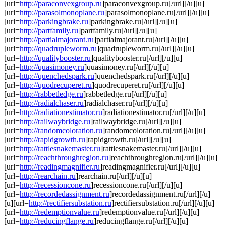
[url=
http://paraconvexgroup.ru
]paraconvexgroup.ru[/url][/u][u]
[url=
http://parasolmonoplane.ru
]parasolmonoplane.ru[/url][/u][u]
[url=
http://parkingbrake.ru
]parkingbrake.ru[/url][/u][u]
[url=
http://partfamily.ru
]partfamily.ru[/url][/u][u]
[url=
http://partialmajorant.ru
]partialmajorant.ru[/url][/u][u]
[url=
http://quadrupleworm.ru
]quadrupleworm.ru[/url][/u][u]
[url=
http://qualitybooster.ru
]qualitybooster.ru[/url][/u][u]
[url=
http://quasimoney.ru
]quasimoney.ru[/url][/u][u]
[url=
http://quenchedspark.ru
]quenchedspark.ru[/url][/u][u]
[url=
http://quodrecuperet.ru
]quodrecuperet.ru[/url][/u][u]
[url=
http://rabbetledge.ru
]rabbetledge.ru[/url][/u][u]
[url=
http://radialchaser.ru
]radialchaser.ru[/url][/u][u]
[url=
http://radiationestimator.ru
]radiationestimator.ru[/url][/u][u]
[url=
http://railwaybridge.ru
]railwaybridge.ru[/url][/u][u]
[url=
http://randomcoloration.ru
]randomcoloration.ru[/url][/u][u]
[url=
http://rapidgrowth.ru
]rapidgrowth.ru[/url][/u][u]
[url=
http://rattlesnakemaster.ru
]rattlesnakemaster.ru[/url][/u][u]
[url=
http://reachthroughregion.ru
]reachthroughregion.ru[/url][/u][u]
[url=
http://readingmagnifier.ru
]readingmagnifier.ru[/url][/u][u]
[url=
http://rearchain.ru
]rearchain.ru[/url][/u][u]
[url=
http://recessioncone.ru
]recessioncone.ru[/url][/u][u]
[url=
http://recordedassignment.ru
]recordedassignment.ru[/url][/u]
[u][url=
http://rectifiersubstation.ru
]rectifiersubstation.ru[/url][/u][u]
[url=
http://redemptionvalue.ru
]redemptionvalue.ru[/url][/u][u]
[url=
http://reducingflange.ru
]reducingflange.ru[/url][/u][u]