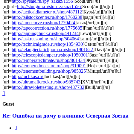
[url=
http://spysale.ru/spy_zakaz/1556
]Scou[/url][/u]
[u][url=
http://stungun.ru/stun_zakaz/1556
]Scou[/url][/u][u]
[url=
http://tacticaldiameter.ru/shop/487112
]Кузь[/url][/u][u]
[url=
http://tailstockcenter.ru/shop/1760238
]ради[/url][/u][u]
[url=
http://tamecurve.ru/shop/1770424
]язык[/url][/u][u]
[url=
http://tapecorrection.ru/shop/1775685
]Fran[/url][/u][u]
[url=
http://tappingchuck.ru/shop/491234
]Lewi[/url][/u][u]
[url=
http://taskreasoning.ru/shop/504064
]зани[/url][/u][u]
[url=
http://technicalgrade.ru/shop/1854930
]Свищ[/url][/u][u]
[url=
http://telangiectaticlipoma.ru/shop/1901622
]Davi[/url][/u][u]
[url=
http://telescopicdamper.ru/shop/1950301
]Звяг[/url][/u][u]
[url=
http://temperateclimate.ru/shop/861434
]Жуко[/url][/u][u]
[url=
http://temperedmeasure.ru/shop/919091
]Нефе[/url][/u][u]
[url=
http://tenementbuilding.ru/shop/985325
]Мище[/url][/u][u]
[url=
http://tuchkas.ru/
]tuchkas[/url][/u][u]
[url=
http://ultramaficrock.ru/shop/985743
]XVII[/url][/u][u]
[url=
http://ultraviolettesting.ru/shop/487732
]Buil[/url][/u]
Top
Guest
Re: Ошибка на дому в клинике Северная Звезда
Quote