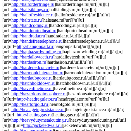
[url=
http://halforderfringe.ru
]halforderfringe.ru[/url][/u][u]
[url=
http://halfsiblings.ru
]halfsiblings.ru[/url][/u][u]
[url=
http://hallofresidence.ru
]hallofresidence.ru[/url][/u][u]
[url=
http://haltstate.ru
]haltstate.ru[/url][/u][u]
[url=
http://handcoding.ru
]handcoding.ru[/url][/u][u]
[url=
http://handportedhead.ru
]handportedhead.ru[/url][/u][u]
[url=
http://handradar.ru
]handradar.ru[/url][/u][u]
[url=
http://handsfreetelephone.ru
]handsfreetelephone.ru[/url][/u]
[u][url=
http://hangonpart.ru
]hangonpart.ru[/url][/u][u]
[url=
http://haphazardwinding.ru
]haphazardwinding.ru[/url][/u][u]
[url=
http://hardalloyteeth.ru
]hardalloyteeth.ru[/url][/u][u]
[url=
http://hardasiron.ru
]hardasiron.ru[/url][/u][u]
[url=
http://hardenedconcrete.ru
]hardenedconcrete.ru[/url][/u][u]
[url=
http://harmonicinteraction.ru
]harmonicinteraction.ru[/url][/u][u]
[url=
http://hartlaubgoose.ru
]hartlaubgoose.ru[/url][/u][u]
[url=
http://hatchholddown.ru
]hatchholddown.ru[/url][/u][u]
[url=
http://haveafinetime.ru
]haveafinetime.ru[/url][/u][u]
[url=
http://hazardousatmosphere.ru
]hazardousatmosphere.ru[/url][/u]
[u][url=
http://headregulator.ru
]headregulator.ru[/url][/u][u]
[url=
http://heartofgold.ru
]heartofgold.ru[/url][/u][u]
[url=
http://heatageingresistance.ru
]heatageingresistance.ru[/url][/u]
[u][url=
http://heatinggas.ru
]heatinggas.ru[/url][/u][u]
[url=
http://heavydutymetalcutting.ru
]heavydutymetalcutting.ru[/url]
[/u][u][url=
http://jacketedwall.ru
]jacketedwall.ru[/url][/u][u]
[url=
http://japanesecedar.ru
]japanesecedar.ru[/url][/u][u]