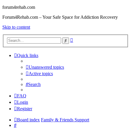
forum4rehab.com
Forum4Rehab.com – Your Safe Space for Addiction Recovery
Skip to content
Advanced
Search
search
Quick links
Unanswered topics
Active topics
Search
FAQ
Login
Register
Board index
Family & Friends Support
Search