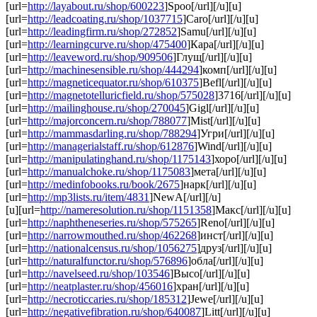
[url=
http://layabout.ru/shop/600223
]Spoo[/url][/u][u]
[url=
http://leadcoating.ru/shop/1037715
]Caro[/url][/u][u]
[url=
http://leadingfirm.ru/shop/272852
]Samu[/url][/u][u]
[url=
http://learningcurve.ru/shop/475400
]Кара[/url][/u][u]
[url=
http://leaveword.ru/shop/909506
]Глущ[/url][/u][u]
[url=
http://machinesensible.ru/shop/444294
]комп[/url][/u][u]
[url=
http://magneticequator.ru/shop/610375
]Befl[/url][/u][u]
[url=
http://magnetotelluricfield.ru/shop/575028
]3716[/url][/u][u]
[url=
http://mailinghouse.ru/shop/270045
]Gigl[/url][/u][u]
[url=
http://majorconcern.ru/shop/788077
]Mist[/url][/u][u]
[url=
http://mammasdarling.ru/shop/788294
]Угри[/url][/u][u]
[url=
http://managerialstaff.ru/shop/612876
]Wind[/url][/u][u]
[url=
http://manipulatinghand.ru/shop/1175143
]хоро[/url][/u][u]
[url=
http://manualchoke.ru/shop/1175083
]мета[/url][/u][u]
[url=
http://medinfobooks.ru/book/2675
]нарк[/url][/u][u]
[url=
http://mp3lists.ru/item/4831
]NewA[/url][/u]
[u][url=
http://nameresolution.ru/shop/1151358
]Макс[/url][/u][u]
[url=
http://naphtheneseries.ru/shop/575265
]Reno[/url][/u][u]
[url=
http://narrowmouthed.ru/shop/462268
]инст[/url][/u][u]
[url=
http://nationalcensus.ru/shop/1056275
]друз[/url][/u][u]
[url=
http://naturalfunctor.ru/shop/576896
]обла[/url][/u][u]
[url=
http://navelseed.ru/shop/103546
]Высо[/url][/u][u]
[url=
http://neatplaster.ru/shop/456016
]хран[/url][/u][u]
[url=
http://necroticcaries.ru/shop/185312
]Jewe[/url][/u][u]
[url=
http://negativefibration.ru/shop/640087
]Litt[/url][/u][u]