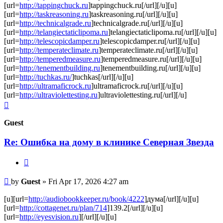
[url=
http://tappingchuck.ru
]tappingchuck.ru[/url][/u][u]
[url=
http://taskreasoning.ru
]taskreasoning.ru[/url][/u][u]
[url=
http://technicalgrade.ru
]technicalgrade.ru[/url][/u][u]
[url=
http://telangiectaticlipoma.ru
]telangiectaticlipoma.ru[/url][/u][u]
[url=
http://telescopicdamper.ru
]telescopicdamper.ru[/url][/u][u]
[url=
http://temperateclimate.ru
]temperateclimate.ru[/url][/u][u]
[url=
http://temperedmeasure.ru
]temperedmeasure.ru[/url][/u][u]
[url=
http://tenementbuilding.ru
]tenementbuilding.ru[/url][/u][u]
[url=
http://tuchkas.ru/
]tuchkas[/url][/u][u]
[url=
http://ultramaficrock.ru
]ultramaficrock.ru[/url][/u][u]
[url=
http://ultraviolettesting.ru
]ultraviolettesting.ru[/url][/u]
Top
Guest
Re: Ошибка на дому в клинике Северная Звезда
Quote
Post
by
Guest
»
Fri Apr 17, 2026 4:27 am
[u][url=
http://audiobookkeeper.ru/book/4222
]дума[/url][/u][u]
[url=
http://cottagenet.ru/plan/714
]139.2[/url][/u][u]
[url=
http://eyesvision.ru
][/url][/u][u]