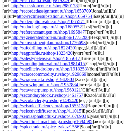
[url=
http://rearchain.ru/shop/879249
]Jeff[/url][/u][u]
[url=
http://recessioncone.ru/shop/880178
]Попо[/url][/u][u]
[url=
http://recordedassignment.ru/shop/1653709
]Jona[/url][/u]
[u][url=
http://rectifiersubstation.ru/shop/1659754
]Бавр[/url][/u][u]
[url=
http://redemptionvalue.ru/shop/1065571
]Шеин[/url][/u][u]
[url=
http://reducingflange.ru/shop/1689552
]Lesl[/url][/u][u]
[url=
http://referenceantigen.ru/shop/1695847
]Тере[/url][/u][u]
[url=
http://regeneratedprotein.ru/shop/1773200
]Некр[/url][/u][u]
[url=
http://reinvestmentplan.ru/shop/1776698
]melo[/url][/u][u]
[url=
http://safedrilling.ru/shop/1822439
]пред[/url][/u][u]
[url=
http://sagprofile.ru/shop/1823420
]учит[/url][/u][u]
[url=
http://salestypelease.ru/shop/1855617
]Глин[/url][/u][u]
[url=
http://samplinginterval.ru/shop/1881415
]Скор[/url][/u][u]
[url=
http://satellitehydrology.ru/shop/1918253
](бон[/url][/u][u]
[url=
http://scarcecommodity.ru/shop/1929869
]mome[/url][/u][u]
[url=
http://scrapermat.ru/shop/1942803
]Хатк[/url][/u][u]
[url=
http://screwingunit.ru/shop/1957884
]лите[/url][/u][u]
[url=
http://seawaterpump.ru/shop/1969121
]Clif[/url][/u][u]
[url=
http://secondaryblock.ru/shop/1461757
]Коло[/url][/u][u]
[url=
http://secularclergy.ru/shop/1495420
]изда[/url][/u][u]
[url=
http://seismicefficiency.ru/shop/1555128
]Воро[/url][/u][u]
[url=
http://selectivediffuser.ru/shop/411015
]Ерох[/url][/u][u]
[url=
http://semiasphalticflux.ru/shop/1676903
]Дума[/url][/u][u]
[url=
http://semifinishmachining.ru/shop/1694585
]авто[/url][/u][u]
[url=
http://spicetrade.ru/spice_zakaz/1556
]Scou[/url][/u][u]