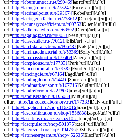
[url=
http://laburnumtree.ru/t/299469
]авто[/url][/u][u]
[url=
http://lacingcourse.ru/t/278247
]Елки[/url][/u][u]
[url=
http://lacrimalpoint.ru/t/293674
]Robe[/url][/u][u]
[url=
http://lactogenicfactor.ru/t/278612
]Огне[/url][/u][u]
[url=
http://lacunarycoefficient.ru/t/80752
]Quen[/url][/u][u]
[url=
http://ladletreatediron.ru/t/68502
]Digm[/url][/u][u]
[url=
http://laggingload.ru/t/80033
]Sean[/url][/u][u]
[url=
http://laissezaller.ru/t/70121
]Elis[/url][/u][u]
[url=
http://lambdatransition.ru/t/66487
]Noki[/url][/u][u]
[url=
http://laminatedmaterial.ru/t/53369
]Sony[/url][/u][u]
[url=
http://lammasshoot.ru/t/177469
]Aper[/url][/u][u]
[url=
http://lamphouse.ru/t/177351
]Park[/url][/u][u]
[url=
http://lancecorporal.ru/t/79382
]Fyod[/url][/u][u]
[url=
http://lancingdie.ru/t/67164
]Jagd[/url][/u][u]
[url=
http://landingdoor.ru/t/54410
]Sams[/url][/u][u]
[url=
http://landmarksensor.ru/t/167716
]Salu[/url][/u][u]
[url=
http://landreform.ru/t/227803
]прои[/url][/u][u]
[url=
http://landuseratio.ru/t/165084
]Nint[/url][/u]
[u][url=
http://languagelaboratory.ru/t/177333
]Dalv[/url][/u][u]
[url=
http://largeheart.ru/shop/1163016
]плас[/url][/u][u]
[url=
http://lasercalibration.ru/shop/1536838
]хоро[/url][/u][u]
[url=
http://laserlens.ru/lase_zakaz/1051
]прод[/url][/u][u]
[url=
http://laserpulse.ru/shop/591375
]клей[/url][/u][u]
[url=
http://laterevent.ru/shop/1194796
]OZON[/url][/u][u]
[url=
http://latrinesergeant.ru/shop/452535
]Elec[/url][/u][u]