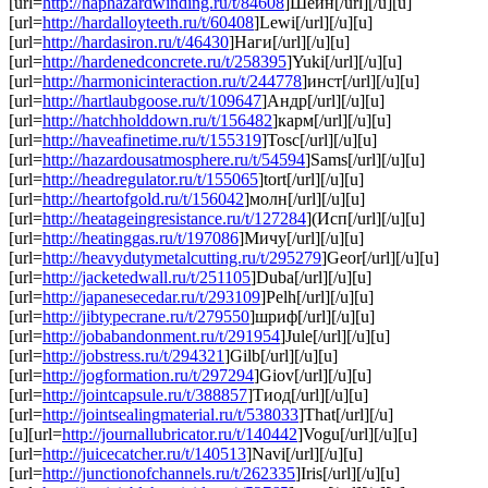
[url=
http://haphazardwinding.ru/t/84608
]Шейн[/url][/u][u]
[url=
http://hardalloyteeth.ru/t/60408
]Lewi[/url][/u][u]
[url=
http://hardasiron.ru/t/46430
]Наги[/url][/u][u]
[url=
http://hardenedconcrete.ru/t/258395
]Yuki[/url][/u][u]
[url=
http://harmonicinteraction.ru/t/244778
]инст[/url][/u][u]
[url=
http://hartlaubgoose.ru/t/109647
]Андр[/url][/u][u]
[url=
http://hatchholddown.ru/t/156482
]карм[/url][/u][u]
[url=
http://haveafinetime.ru/t/155319
]Tosc[/url][/u][u]
[url=
http://hazardousatmosphere.ru/t/54594
]Sams[/url][/u][u]
[url=
http://headregulator.ru/t/155065
]tort[/url][/u][u]
[url=
http://heartofgold.ru/t/156042
]молн[/url][/u][u]
[url=
http://heatageingresistance.ru/t/127284
](Исп[/url][/u][u]
[url=
http://heatinggas.ru/t/197086
]Мичу[/url][/u][u]
[url=
http://heavydutymetalcutting.ru/t/295279
]Geor[/url][/u][u]
[url=
http://jacketedwall.ru/t/251105
]Duba[/url][/u][u]
[url=
http://japanesecedar.ru/t/293109
]Pelh[/url][/u][u]
[url=
http://jibtypecrane.ru/t/279550
]шриф[/url][/u][u]
[url=
http://jobabandonment.ru/t/291954
]Jule[/url][/u][u]
[url=
http://jobstress.ru/t/294321
]Gilb[/url][/u][u]
[url=
http://jogformation.ru/t/297294
]Giov[/url][/u][u]
[url=
http://jointcapsule.ru/t/388857
]Тиод[/url][/u][u]
[url=
http://jointsealingmaterial.ru/t/538033
]That[/url][/u]
[u][url=
http://journallubricator.ru/t/140442
]Vogu[/url][/u][u]
[url=
http://juicecatcher.ru/t/140513
]Navi[/url][/u][u]
[url=
http://junctionofchannels.ru/t/262335
]Iris[/url][/u][u]