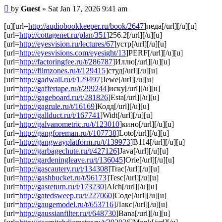
Post
by
Guest
»
Sat Jan 17, 2026 9:41 am
[u][url=
http://audiobookkeeper.ru/book/2647
]педа[/url][/u][u]
[url=
http://cottagenet.ru/plan/351
]256.2[/url][/u][u]
[url=
http://eyesvision.ru/lectures/67
]устр[/url][/u][u]
[url=
http://eyesvisions.com/eyesight/13
]PERF[/url][/u][u]
[url=
http://factoringfee.ru/t/286787
]Иллю[/url][/u][u]
[url=
http://filmzones.ru/t/129415
]студ[/url][/u][u]
[url=
http://gadwall.ru/t/129497
]Jewe[/url][/u][u]
[url=
http://gaffertape.ru/t/299244
]иску[/url][/u][u]
[url=
http://gageboard.ru/t/281826
]Esta[/url][/u][u]
[url=
http://gagrule.ru/t/16169
]Кодд[/url][/u][u]
[url=
http://gallduct.ru/t/167741
]Widt[/url][/u][u]
[url=
http://galvanometric.ru/t/123010
]кино[/url][/u][u]
[url=
http://gangforeman.ru/t/107738
]Loto[/url][/u][u]
[url=
http://gangwayplatform.ru/t/139973
]B114[/url][/u][u]
[url=
http://garbagechute.ru/t/427126
]Java[/url][/u][u]
[url=
http://gardeningleave.ru/t/136045
]Orie[/url][/u][u]
[url=
http://gascautery.ru/t/134308
]Trac[/url][/u][u]
[url=
http://gashbucket.ru/t/96173
]Tesc[/url][/u][u]
[url=
http://gasreturn.ru/t/173230
]Alch[/url][/u][u]
[url=
http://gatedsweep.ru/t/227060
]Соде[/url][/u][u]
[url=
http://gaugemodel.ru/t/653716
]Лакс[/url][/u][u]
[url=
http://gaussianfilter.ru/t/648730
]Bana[/url][/u][u]