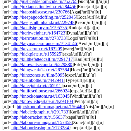
[url=
http://justiciablehomicide.ru/t/52765
]эксп[/url][/u][u]
[url=
http://juxtapositiontwin.ru/t/284456
]Erne[/url][/u][u]
[url=
http://kaposidisease.ru/t/230766
]Agat[/url][/u][u]
[url=
http://keepagoodoffing.ru/t/252045
]Коса[/url][/u][u]
[url=
http://keepsmthinhand.ru/t/229748
]Geor[/url][/u][u]
[url=
http://kentishglory.ru/t/195735
]Rudo[/url][/u][u]
[url=
http://kerbweight.ru/t/164723
]Dyna[/url][/u][u]
[url=
http://kerrrotation.ru/t/278733
]Logo[/url][/u][u]
[url=
http://keymanassurance.ru/t/134146
]Aeol[/url][/u][u]
[url=
http://keyserum.ru/t/163209
]warg[/url][/u][u]
[url=
http://kickplate.ru/t/155925
]зака[/url][/u][u]
[url=
http://killthefattedcalf.ru/t/291717
]Karl[/url][/u][u]
[url=
http://kilowattsecond.ru/t/229880
]Erle[/url][/u][u]
[url=
http://kingweakfish.ru/t/267584
]Носк[/url][/u][u]
[url=
http://kinozones.ru/film/5095
]охот[/url][/u][u]
[url=
http://kleinbottle.ru/t/442941
]Туре[/url][/u][u]
[url=
http://kneejoint.ru/t/265911
]разн[/url][/u][u]
[url=
http://knifesethouse.ru/t/266924
]стра[/url][/u][u]
[url=
http://knockonatom.ru/t/163045
]Wind[/url][/u][u]
[url=
http://knowledgestate.ru/t/293104
]Pelh[/url][/u]
[u][url=
http://kondoferromagnet.ru/t/156440
]Arts[/url][/u][u]
[url=
http://labeledgraph.ru/t/291733
]Karl[/url][/u][u]
[url=
http://laborracket.ru/t/156637
]кара[/url][/u][u]
[url=
http://labourearnings.ru/t/157458
]Zone[/url][/u][u]
[url=
http://labourleasing.ru/t/173284
]энер[/url][/u][u]