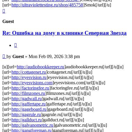
[url=
http://ultraviolettesting.ru/shop/485758
]Smok[/url][/u]
Top
Guest
Re: Ошибка на дому в клинике Северная Звезда
Quote
Post
by
Guest
»
Mon Feb 09, 2026 3:38 pm
[u][url=
http://audiobookkeeper.ru
]audiobookkeeper.ru[/url][/u][u]
[url=
http://cottagenet.ru
]cottagenet.ru[/url][/u][u]
[url=
http://eyesvision.ru
]eyesvision.ru[/url][/u][u]
[url=
http://eyesvisions.com
]eyesvisions.com[/url][/u][u]
[url=
http://factoringfee.ru
]factoringfee.ru[/url][/u][u]
[url=
http://filmzones.ru
]filmzones.ru[/url][/u][u]
[url=
http://gadwall.ru
]gadwall.ru[/url][/u][u]
[url=
http://gaffertape.ru
]gaffertape.ru[/url][/u][u]
[url=
http://gageboard.ru
]gageboard.ru[/url][/u][u]
[url=
http://gagrule.ru
]gagrule.ru[/url][/u][u]
[url=
http://gallduct.ru
]gallduct.ru[/url][/u][u]
[url=
http://galvanometric.ru
]galvanometric.ru[/url][/u][u]
[url=
http://gangforeman.ru
]gangforeman.ru[/url][/u][u]