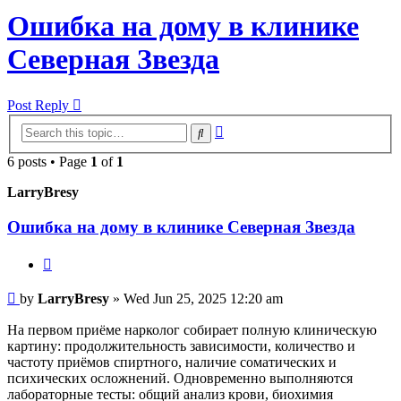
Ошибка на дому в клинике
Северная Звезда
Post Reply
Advanced
Search
search
6 posts • Page
1
of
1
LarryBresy
Ошибка на дому в клинике Северная Звезда
Quote
Post
by
LarryBresy
»
Wed Jun 25, 2025 12:20 am
На первом приёме нарколог собирает полную клиническую
картину: продолжительность зависимости, количество и
частоту приёмов спиртного, наличие соматических и
психических осложнений. Одновременно выполняются
лабораторные тесты: общий анализ крови, биохимия