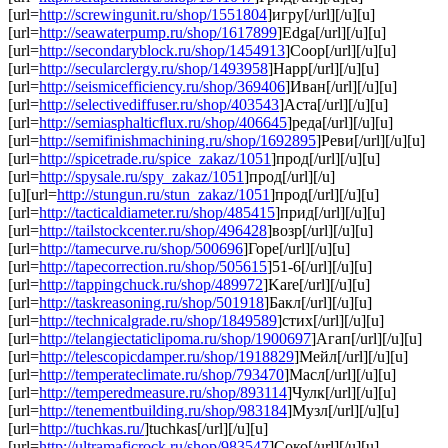
[url=
http://screwingunit.ru/shop/1551804
]игру[/url][/u][u]
[url=
http://seawaterpump.ru/shop/1617899
]Edga[/url][/u][u]
[url=
http://secondaryblock.ru/shop/1454913
]Coop[/url][/u][u]
[url=
http://secularclergy.ru/shop/1493958
]Happ[/url][/u][u]
[url=
http://seismicefficiency.ru/shop/369406
]Иван[/url][/u][u]
[url=
http://selectivediffuser.ru/shop/403543
]Аста[/url][/u][u]
[url=
http://semiasphalticflux.ru/shop/406645
]реда[/url][/u][u]
[url=
http://semifinishmachining.ru/shop/1692895
]Реви[/url][/u][u]
[url=
http://spicetrade.ru/spice_zakaz/1051
]прод[/url][/u][u]
[url=
http://spysale.ru/spy_zakaz/1051
]прод[/url][/u]
[u][url=
http://stungun.ru/stun_zakaz/1051
]прод[/url][/u][u]
[url=
http://tacticaldiameter.ru/shop/485415
]прид[/url][/u][u]
[url=
http://tailstockcenter.ru/shop/496428
]возр[/url][/u][u]
[url=
http://tamecurve.ru/shop/500696
]Горе[/url][/u][u]
[url=
http://tapecorrection.ru/shop/505615
]51-6[/url][/u][u]
[url=
http://tappingchuck.ru/shop/489972
]Kare[/url][/u][u]
[url=
http://taskreasoning.ru/shop/501918
]Бакл[/url][/u][u]
[url=
http://technicalgrade.ru/shop/1849589
]стих[/url][/u][u]
[url=
http://telangiectaticlipoma.ru/shop/1900697
]Агап[/url][/u][u]
[url=
http://telescopicdamper.ru/shop/1918829
]Мейл[/url][/u][u]
[url=
http://temperateclimate.ru/shop/793470
]Масл[/url][/u][u]
[url=
http://temperedmeasure.ru/shop/893114
]Чулк[/url][/u][u]
[url=
http://tenementbuilding.ru/shop/983184
]Музл[/url][/u][u]
[url=
http://tuchkas.ru/
]tuchkas[/url][/u][u]
[url=
http://ultramaficrock.ru/shop/983547
]Соко[/url][/u][u]