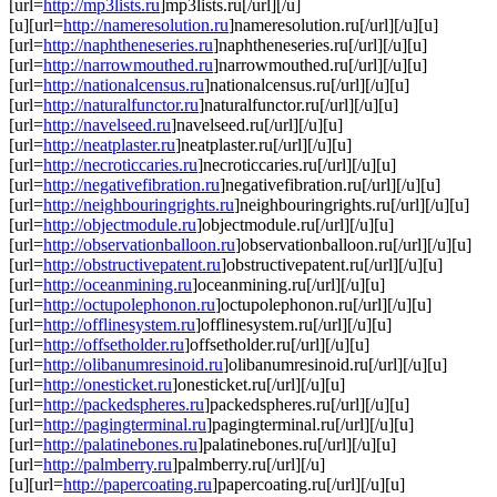
[url=
http://mp3lists.ru
]mp3lists.ru[/url][/u]
[u][url=
http://nameresolution.ru
]nameresolution.ru[/url][/u][u]
[url=
http://naphtheneseries.ru
]naphtheneseries.ru[/url][/u][u]
[url=
http://narrowmouthed.ru
]narrowmouthed.ru[/url][/u][u]
[url=
http://nationalcensus.ru
]nationalcensus.ru[/url][/u][u]
[url=
http://naturalfunctor.ru
]naturalfunctor.ru[/url][/u][u]
[url=
http://navelseed.ru
]navelseed.ru[/url][/u][u]
[url=
http://neatplaster.ru
]neatplaster.ru[/url][/u][u]
[url=
http://necroticcaries.ru
]necroticcaries.ru[/url][/u][u]
[url=
http://negativefibration.ru
]negativefibration.ru[/url][/u][u]
[url=
http://neighbouringrights.ru
]neighbouringrights.ru[/url][/u][u]
[url=
http://objectmodule.ru
]objectmodule.ru[/url][/u][u]
[url=
http://observationballoon.ru
]observationballoon.ru[/url][/u][u]
[url=
http://obstructivepatent.ru
]obstructivepatent.ru[/url][/u][u]
[url=
http://oceanmining.ru
]oceanmining.ru[/url][/u][u]
[url=
http://octupolephonon.ru
]octupolephonon.ru[/url][/u][u]
[url=
http://offlinesystem.ru
]offlinesystem.ru[/url][/u][u]
[url=
http://offsetholder.ru
]offsetholder.ru[/url][/u][u]
[url=
http://olibanumresinoid.ru
]olibanumresinoid.ru[/url][/u][u]
[url=
http://onesticket.ru
]onesticket.ru[/url][/u][u]
[url=
http://packedspheres.ru
]packedspheres.ru[/url][/u][u]
[url=
http://pagingterminal.ru
]pagingterminal.ru[/url][/u][u]
[url=
http://palatinebones.ru
]palatinebones.ru[/url][/u][u]
[url=
http://palmberry.ru
]palmberry.ru[/url][/u]
[u][url=
http://papercoating.ru
]papercoating.ru[/url][/u][u]