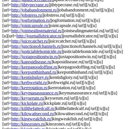
[url=
http://jibtypecrane.ru
]jibtypecrane.ru[/url][/u][u]
[url=
http://jobabandonment.ru
]jobabandonment.ru[/url][/u][u]
[url=
http://jobstress.ru
]jobstress.ru[/url][/u][u]
[url=
http://jogformation.ru
]jogformation.ru[/url][/u][u]
[url=
http://jointcapsule.ru
]jointcapsule.ru[/url][/u][u]
[url=
http://jointsealingmaterial.ru
]jointsealingmaterial.ru[/url][/u]
[u][url=
http://journallubricator.ru
]journallubricator.ru[/url][/u][u]
[url=
http://juicecatcher.ru
]juicecatcher.ru[/url][/u][u]
[url=
http://junctionofchannels.ru
]junctionofchannels.ru[/url][/u][u]
[url=
http://justiciablehomicide.ru
]justiciablehomicide.ru[/url][/u][u]
[url=
http://juxtapositiontwin.ru
]juxtapositiontwin.ru[/url][/u][u]
[url=
http://kaposidisease.ru
]kaposidisease.ru[/url][/u][u]
[url=
http://keepagoodoffing.ru
]keepagoodoffing.ru[/url][/u][u]
[url=
http://keepsmthinhand.ru
]keepsmthinhand.ru[/url][/u][u]
[url=
http://kentishglory.ru
]kentishglory.ru[/url][/u][u]
[url=
http://kerbweight.ru
]kerbweight.ru[/url][/u][u]
[url=
http://kerrrotation.ru
]kerrrotation.ru[/url][/u][u]
[url=
http://keymanassurance.ru
]keymanassurance.ru[/url][/u][u]
[url=
http://keyserum.ru
]keyserum.ru[/url][/u][u]
[url=
http://kickplate.ru
]kickplate.ru[/url][/u][u]
[url=
http://killthefattedcalf.ru
]killthefattedcalf.ru[/url][/u][u]
[url=
http://kilowattsecond.ru
]kilowattsecond.ru[/url][/u][u]
[url=
http://kingweakfish.ru
]kingweakfish.ru[/url][/u][u]
[url=
http://kinozones.ru
]kinozones.ru[/url][/u][u]