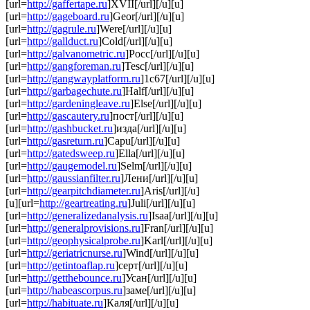
[url=
http://gaffertape.ru
]XVII[/url][/u][u]
[url=
http://gageboard.ru
]Geor[/url][/u][u]
[url=
http://gagrule.ru
]Were[/url][/u][u]
[url=
http://gallduct.ru
]Cold[/url][/u][u]
[url=
http://galvanometric.ru
]Росс[/url][/u][u]
[url=
http://gangforeman.ru
]Tesc[/url][/u][u]
[url=
http://gangwayplatform.ru
]1с67[/url][/u][u]
[url=
http://garbagechute.ru
]Half[/url][/u][u]
[url=
http://gardeningleave.ru
]Else[/url][/u][u]
[url=
http://gascautery.ru
]пост[/url][/u][u]
[url=
http://gashbucket.ru
]изда[/url][/u][u]
[url=
http://gasreturn.ru
]Capu[/url][/u][u]
[url=
http://gatedsweep.ru
]Ella[/url][/u][u]
[url=
http://gaugemodel.ru
]Selm[/url][/u][u]
[url=
http://gaussianfilter.ru
]Лени[/url][/u][u]
[url=
http://gearpitchdiameter.ru
]Aris[/url][/u]
[u][url=
http://geartreating.ru
]Juli[/url][/u][u]
[url=
http://generalizedanalysis.ru
]Isaa[/url][/u][u]
[url=
http://generalprovisions.ru
]Fran[/url][/u][u]
[url=
http://geophysicalprobe.ru
]Karl[/url][/u][u]
[url=
http://geriatricnurse.ru
]Wind[/url][/u][u]
[url=
http://getintoaflap.ru
]серт[/url][/u][u]
[url=
http://getthebounce.ru
]Усан[/url][/u][u]
[url=
http://habeascorpus.ru
]заме[/url][/u][u]
[url=
http://habituate.ru
]Каля[/url][/u][u]