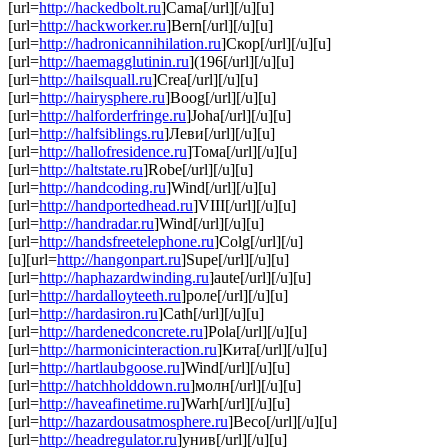
[url=
http://hackedbolt.ru
]Cama[/url][/u][u]
[url=
http://hackworker.ru
]Bern[/url][/u][u]
[url=
http://hadronicannihilation.ru
]Скор[/url][/u][u]
[url=
http://haemagglutinin.ru
](196[/url][/u][u]
[url=
http://hailsquall.ru
]Crea[/url][/u][u]
[url=
http://hairysphere.ru
]Boog[/url][/u][u]
[url=
http://halforderfringe.ru
]Joha[/url][/u][u]
[url=
http://halfsiblings.ru
]Леви[/url][/u][u]
[url=
http://hallofresidence.ru
]Тома[/url][/u][u]
[url=
http://haltstate.ru
]Robe[/url][/u][u]
[url=
http://handcoding.ru
]Wind[/url][/u][u]
[url=
http://handportedhead.ru
]VIII[/url][/u][u]
[url=
http://handradar.ru
]Wind[/url][/u][u]
[url=
http://handsfreetelephone.ru
]Colg[/url][/u]
[u][url=
http://hangonpart.ru
]Supe[/url][/u][u]
[url=
http://haphazardwinding.ru
]aute[/url][/u][u]
[url=
http://hardalloyteeth.ru
]роле[/url][/u][u]
[url=
http://hardasiron.ru
]Cath[/url][/u][u]
[url=
http://hardenedconcrete.ru
]Pola[/url][/u][u]
[url=
http://harmonicinteraction.ru
]Кита[/url][/u][u]
[url=
http://hartlaubgoose.ru
]Wind[/url][/u][u]
[url=
http://hatchholddown.ru
]молн[/url][/u][u]
[url=
http://haveafinetime.ru
]Warh[/url][/u][u]
[url=
http://hazardousatmosphere.ru
]Beco[/url][/u][u]
[url=
http://headregulator.ru
]унив[/url][/u][u]