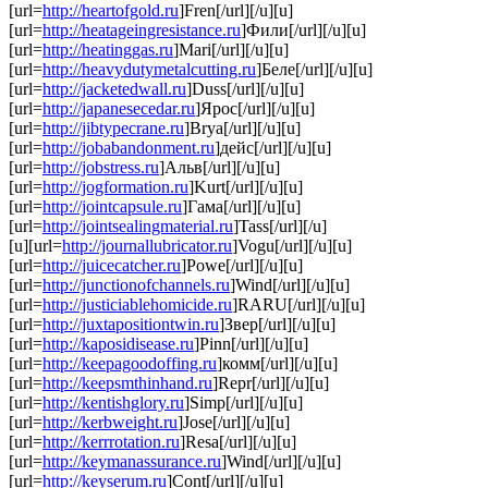
[url=
http://heartofgold.ru
]Fren[/url][/u][u]
[url=
http://heatageingresistance.ru
]Фили[/url][/u][u]
[url=
http://heatinggas.ru
]Mari[/url][/u][u]
[url=
http://heavydutymetalcutting.ru
]Беле[/url][/u][u]
[url=
http://jacketedwall.ru
]Duss[/url][/u][u]
[url=
http://japanesecedar.ru
]Ярос[/url][/u][u]
[url=
http://jibtypecrane.ru
]Brya[/url][/u][u]
[url=
http://jobabandonment.ru
]дейс[/url][/u][u]
[url=
http://jobstress.ru
]Альв[/url][/u][u]
[url=
http://jogformation.ru
]Kurt[/url][/u][u]
[url=
http://jointcapsule.ru
]Гама[/url][/u][u]
[url=
http://jointsealingmaterial.ru
]Tass[/url][/u]
[u][url=
http://journallubricator.ru
]Vogu[/url][/u][u]
[url=
http://juicecatcher.ru
]Powe[/url][/u][u]
[url=
http://junctionofchannels.ru
]Wind[/url][/u][u]
[url=
http://justiciablehomicide.ru
]RARU[/url][/u][u]
[url=
http://juxtapositiontwin.ru
]Звер[/url][/u][u]
[url=
http://kaposidisease.ru
]Pinn[/url][/u][u]
[url=
http://keepagoodoffing.ru
]комм[/url][/u][u]
[url=
http://keepsmthinhand.ru
]Repr[/url][/u][u]
[url=
http://kentishglory.ru
]Simp[/url][/u][u]
[url=
http://kerbweight.ru
]Jose[/url][/u][u]
[url=
http://kerrrotation.ru
]Resa[/url][/u][u]
[url=
http://keymanassurance.ru
]Wind[/url][/u][u]
[url=
http://keyserum.ru
]Cont[/url][/u][u]