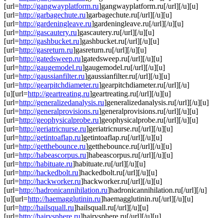
[url=
http://gangwayplatform.ru
]gangwayplatform.ru[/url][/u][u]
[url=
http://garbagechute.ru
]garbagechute.ru[/url][/u][u]
[url=
http://gardeningleave.ru
]gardeningleave.ru[/url][/u][u]
[url=
http://gascautery.ru
]gascautery.ru[/url][/u][u]
[url=
http://gashbucket.ru
]gashbucket.ru[/url][/u][u]
[url=
http://gasreturn.ru
]gasreturn.ru[/url][/u][u]
[url=
http://gatedsweep.ru
]gatedsweep.ru[/url][/u][u]
[url=
http://gaugemodel.ru
]gaugemodel.ru[/url][/u][u]
[url=
http://gaussianfilter.ru
]gaussianfilter.ru[/url][/u][u]
[url=
http://gearpitchdiameter.ru
]gearpitchdiameter.ru[/url][/u]
[u][url=
http://geartreating.ru
]geartreating.ru[/url][/u][u]
[url=
http://generalizedanalysis.ru
]generalizedanalysis.ru[/url][/u][u]
[url=
http://generalprovisions.ru
]generalprovisions.ru[/url][/u][u]
[url=
http://geophysicalprobe.ru
]geophysicalprobe.ru[/url][/u][u]
[url=
http://geriatricnurse.ru
]geriatricnurse.ru[/url][/u][u]
[url=
http://getintoaflap.ru
]getintoaflap.ru[/url][/u][u]
[url=
http://getthebounce.ru
]getthebounce.ru[/url][/u][u]
[url=
http://habeascorpus.ru
]habeascorpus.ru[/url][/u][u]
[url=
http://habituate.ru
]habituate.ru[/url][/u][u]
[url=
http://hackedbolt.ru
]hackedbolt.ru[/url][/u][u]
[url=
http://hackworker.ru
]hackworker.ru[/url][/u][u]
[url=
http://hadronicannihilation.ru
]hadronicannihilation.ru[/url][/u]
[u][url=
http://haemagglutinin.ru
]haemagglutinin.ru[/url][/u][u]
[url=
http://hailsquall.ru
]hailsquall.ru[/url][/u][u]
[url=
http://hairysphere.ru
]hairysphere.ru[/url][/u][u]