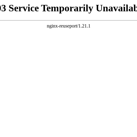
03 Service Temporarily Unavailab
nginx-reuseport/1.21.1