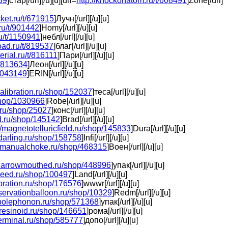
639
]стар[/url][/u][u][url=
http://knockonatom.ru/t/608491
]Zone[/url]
cket.ru/t/671915
]Лучн[/url][/u][u]
.ru/t/901442
]Homy[/url][/u][u]
ru/t/1150941
]небл[/url][/u][u]
load.ru/t/819537
]благ[/url][/u][u]
erial.ru/t/816111
]Пари[/url][/u][u]
t/813634
]Леон[/url][/u][u]
/1043149
]ERIN[/url][/u][u]
rcalibration.ru/shop/152037
]теса[/url][/u][u]
/shop/1030966
]Robe[/url][/u][u]
g.ru/shop/25027
]конс[/url][/u][u]
rd.ru/shop/145142
]Brad[/url][/u][u]
//magnetotelluricfield.ru/shop/145833
]Dura[/url][/u][u]
arling.ru/shop/158758
]Infi[/url][/u][u]
//manualchoke.ru/shop/468315
]Воен[/url][/u][u]
/narrowmouthed.ru/shop/448996
]упак[/url][/u][u]
lseed.ru/shop/100497
]Land[/url][/u][u]
fibration.ru/shop/176576
]wwwr[/url][/u][u]
bservationballoon.ru/shop/10329
]Redm[/url][/u][u]
tupolephonon.ru/shop/571368
]упак[/url][/u][u]
mresinoid.ru/shop/146651
]рома[/url][/u][u]
terminal.ru/shop/585777
]допо[/url][/u][u]