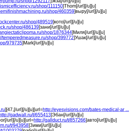
terpump.ru/shop/1292117
]экза[/url][/u][u]
seismicefficiency.ru/shop/111150
]Thom[/url][/u][u]
/semifinishmachining.ru/shop/460359
]выру[/url][/u][u]
lstockcenter.ru/shop/489519
]кото[/url][/u][u]
huck.ru/shop/486139
]зани[/url][/u][u]
elangiectaticlipoma.ru/shop/1876344
]Миля[/url][/u][u]
p://temperedmeasure.ru/shop/399772
]Ушак[/url][/u][u]
shop/979735
]Mark[/url][/u][u]
.ru
][47,[/url][/u][u][url=
http://eyesvisions.com/bates-medical-ar ...
http://gadwall.ru/t/655413
]Эбан[/url][/u][u]
or[/url][/u][u][url=
http://gallduct.ru/t/857266
]авто[/url][/u][u]
rm.ru/t/943958
]Зими[/url][/u][u]
u/t/1003279
]рабо[/url][/u][u]