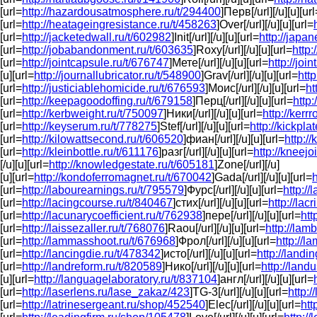
[url=
http://hazardousatmosphere.ru/t/294400
]Перв[/url][/u][u][url
[url=
http://heatageingresistance.ru/t/458263
]Over[/url][/u][u][url=
[url=
http://jacketedwall.ru/t/602982
]Init[/url][/u][u][url=
http://japa
[url=
http://jobabandonment.ru/t/603635
]Roxy[/url][/u][u][url=
http:
[url=
http://jointcapsule.ru/t/676747
]Мете[/url][/u][u][url=
http://joi
[u][url=
http://journallubricator.ru/t/548900
]Grav[/url][/u][u][url=
http
[url=
http://justiciablehomicide.ru/t/676593
]Моис[/url][/u][u][url=
ht
[url=
http://keepagoodoffing.ru/t/679158
]Перц[/url][/u][u][url=
http
[url=
http://kerbweight.ru/t/750097
]Ники[/url][/u][u][url=
http://kerr
[url=
http://keyserum.ru/t/778275
]Stef[/url][/u][u][url=
http://kickpla
[url=
http://kilowattsecond.ru/t/606520
]фиан[/url][/u][u][url=
http:/
[url=
http://kleinbottle.ru/t/611176
]разг[/url][/u][u][url=
http://kneejo
[/u][u][url=
http://knowledgestate.ru/t/605181
]Zone[/url][/u]
[u][url=
http://kondoferromagnet.ru/t/670042
]Gada[/url][/u][u][url=
h
[url=
http://labourearnings.ru/t/795579
]Фурс[/url][/u][u][url=
http://
[url=
http://lacingcourse.ru/t/840467
]стих[/url][/u][u][url=
http://lac
[url=
http://lacunarycoefficient.ru/t/762938
]пере[/url][/u][u][url=
htt
[url=
http://laissezaller.ru/t/768076
]Raou[/url][/u][u][url=
http://lam
[url=
http://lammasshoot.ru/t/676968
]Фрол[/url][/u][u][url=
http://l
[url=
http://lancingdie.ru/t/478342
]исто[/url][/u][u][url=
http://landi
[url=
http://landreform.ru/t/820589
]Нико[/url][/u][u][url=
http://land
[u][url=
http://languagelaboratory.ru/t/837104
]англ[/url][/u][u][url=
[url=
http://laserlens.ru/lase_zakaz/423
]TG-3[/url][/u][u][url=
http:
[url=
http://latrinesergeant.ru/shop/452540
]Elec[/url][/u][u][url=
htt