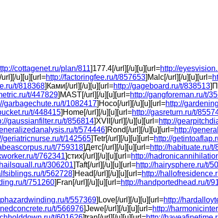
ttp://cottagenet.ru/plan/811
]177.4[/url][/u][u][url=
http://eyesvision
rl][/u][u][url=
http://factoringfee.ru/t/857653
]Malc[/url][/u][u][url=
h
pe.ru/t/818368
]Ками[/url][/u][u][url=
http://gageboard.ru/t/838513
]П
metric.ru/t/447829
]MAST[/url][/u][u][url=
http://gangforeman.ru/t/3
://garbagechute.ru/t/1082417
]Носо[/url][/u][u][url=
http://gardenin
bucket.ru/t/448415
]Home[/url][/u][u][url=
http://gasreturn.ru/t/8557
p://gaussianfilter.ru/t/856814
]XVII[/url][/u][u][url=
http://gearpitchd
generalizedanalysis.ru/t/574446
]Rond[/url][/u][u][url=
http://genera
://geriatricnurse.ru/t/142565
]Tetr[/url][/u][u][url=
http://getintoaflap
habeascorpus.ru/t/759318
]Детс[/url][/u][u][url=
http://habituate.ru/
ckworker.ru/t/762341
]стих[/url][/u][u][url=
http://hadronicannihilatio
/hailsquall.ru/t/306201
]Taft[/url][/u][u][url=
http://hairysphere.ru/t/
alfsiblings.ru/t/562728
]Head[/url][/u][u][url=
http://hallofresidence.
ding.ru/t/751260
]Fran[/url][/u][u][url=
http://handportedhead.ru/t/
haphazardwinding.ru/t/557369
]Love[/url][/u][u][url=
http://hardalloy
enedconcrete.ru/t/566976
]Jewe[/url][/u][u][url=
http://harmonicinte
atchholddown.ru/t/601626
]tran[/url][/u][u][url=
http://haveafinetime.