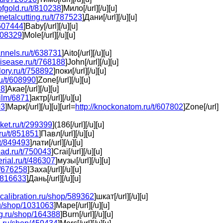
tofgold.ru/t/810238
]Мило[/url][/u][u]
metalcutting.ru/t/787523
]Дани[/url][/u][u]
/607444
]Baby[/url][/u][u]
/608329
]Mole[/url][/u][u]
annels.ru/t/638731
]Aito[/url][/u][u]
disease.ru/t/768188
]John[/url][/u][u]
glory.ru/t/758892
]поки[/url][/u][u]
u/t/608990
]Zone[/url][/u][u]
78
]Акае[/url][/u][u]
film/6871
]актр[/url][/u][u]
03
]Марк[/url][/u][u][url=
http://knockonatom.ru/t/607802
]Zone[/url]
cket.ru/t/299399
](186[/url][/u][u]
.ru/t/851851
]Павл[/url][/u][u]
u/t/849493
]лати[/url][/u][u]
oad.ru/t/750043
]Crai[/url][/u][u]
erial.ru/t/486307
]музы[/url][/u][u]
/t/676258
]Заха[/url][/u][u]
t/816633
]Дань[/url][/u][u]
ercalibration.ru/shop/589362
]шкат[/url][/u][u]
.ru/shop/1031063
]Маре[/url][/u][u]
ng.ru/shop/164388
]Burn[/url][/u][u]