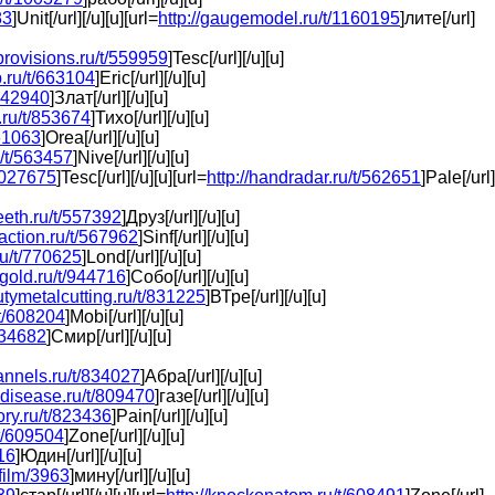
83
]Unit[/url][/u][u][url=
http://gaugemodel.ru/t/1160195
]лите[/url]
provisions.ru/t/559959
]Tesc[/url][/u][u]
ap.ru/t/663104
]Eric[/url][/u][u]
/942940
]Злат[/url][/u][u]
.ru/t/853674
]Тихо[/url][/u][u]
561063
]Orea[/url][/u][u]
u/t/563457
]Nive[/url][/u][u]
1027675
]Tesc[/url][/u][u][url=
http://handradar.ru/t/562651
]Pale[/url]
teeth.ru/t/557392
]Друз[/url][/u][u]
raction.ru/t/567962
]Sinf[/url][/u][u]
ru/t/770625
]Lond[/url][/u][u]
fgold.ru/t/944716
]Собо[/url][/u][u]
utymetalcutting.ru/t/831225
]ВТре[/url][/u][u]
/t/608204
]Mobi[/url][/u][u]
/634682
]Смир[/url][/u][u]
hannels.ru/t/834027
]Абра[/url][/u][u]
idisease.ru/t/809470
]газе[/url][/u][u]
lory.ru/t/823436
]Pain[/url][/u][u]
t/609504
]Zone[/url][/u][u]
516
]Юдин[/url][/u][u]
/film/3963
]мину[/url][/u][u]