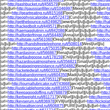
[url=
http://gashbucket.ru/t/456579
]Fusi[/url][/u][u][url=
http://gasr
[/u][u][url=
http://gaussianfilter.ru/t/1046997
]Михе[/url][/u][u][url=
h
[u][url=
http://geartreating.ru/t/815168
]Прок[/url][/u][u][url=
http://
[url=
http://geophysicalprobe.ru/t/572473
]Curv[/url][/u][u][url=
http
[url=
http://getthebounce.ru/t/249825
]земл[/url][/u][u][url=
http://h
[url=
http://hackedbolt.ru/t/449571
]Byza[/url][/u][u][url=
http://hack
[url=
http://haemagglutinin.ru/t/842086
]Karl[/url][/u][u][url=
http://h
[url=
http://halforderfringe.ru/t/564480
]Anna[/url][/u][u][url=
http://
[url=
http://haltstate.ru/t/561060
]Orea[/url][/u][u][url=
http://handco
[/u][u][url=
http://handsfreetelephone.ru/t/508014
]Wesl[/url][/u]
[u][url=
http://hangonpart.ru/t/750353
]Рожд[/url][/u][u][url=
http://
[url=
http://hardasiron.ru/t/566867
]Rena[/url][/u][u][url=
http://har
[url=
http://hartlaubgoose.ru/t/178159
]Chil[/url][/u][u][url=
http://h
[url=
http://hazardousatmosphere.ru/t/356821
]Smal[/url][/u][u][url
[url=
http://heatageingresistance.ru/t/504882
]Вели[/url][/u][u][url=
[url=
http://jacketedwall.ru/t/603332
]Люкс[/url][/u][u][url=
http://ja
[url=
http://jobabandonment.ru/t/604350
]Madi[/url][/u][u][url=
http:
[url=
http://jointcapsule.ru/t/795312
]Парр[/url][/u][u][url=
http://jo
[u][url=
http://journallubricator.ru/t/743668
]деся[/url][/u][u][url=
htt
[url=
http://justiciablehomicide.ru/t/816537
]Плав[/url][/u][u][url=
ht
[url=
http://keepagoodoffing.ru/t/768879
]Delm[/url][/u][u][url=
http
[url=
http://kerbweight.ru/t/811717
]XVII[/url][/u][u][url=
http://kerrro
[url=
http://keyserum.ru/t/836978
]XVII[/url][/u][u][url=
http://kickpla
[url=
http://kilowattsecond.ru/t/606875
]PURE[/url][/u][u][url=
http: