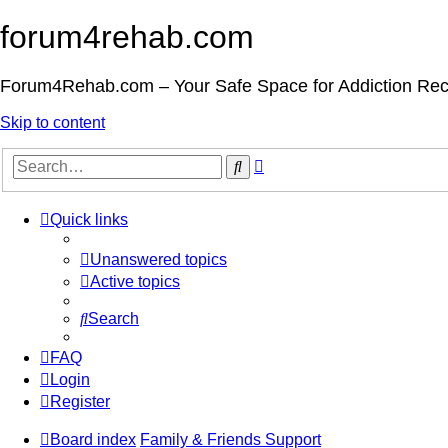
forum4rehab.com
Forum4Rehab.com – Your Safe Space for Addiction Re
Skip to content
Advanced
Search
search
Quick links
Unanswered topics
Active topics
Search
FAQ
Login
Register
Board index
Family & Friends Support