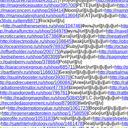
/learningcurve.ru/shop/456237
]Tyro[/url][/u][u][url=
http://leavewor
http://magneticequator.ru/shop/395700
]PETE[/url][/u][u][url=
http:
p://majorconcern.ru/shop/269414
]Moon[/url][/u][u][url=
http://mam
ttp://manipulatinghand.ru/shop/613604
]SEAT[/url][/u][u][url=
http
p3lists.ru/item/6871
]Rock[/url][/u]
l=
http://naphtheneseries.ru/shop/104746
]Филь[/url][/u][u][url=
htt
tp://naturalfunctor.ru/shop/164976
]муль[/url][/u][u][url=
http://nav
/necroticcaries.ru/shop/167386
]Ката[/url][/u][u][url=
http://negative
=
http://objectmodule.ru/shop/108645
]Iwak[/url][/u][u][url=
http://o
tp://oceanmining.ru/shop/978932
]Ruby[/url][/u][u][url=
http://oct
://offsetholder.ru/shop/200775
]Ауди[/url][/u][u][url=
http://olibanu
ackedspheres.ru/shop/580309
]ЛитР[/url][/u][u][url=
http://pagingt
tp://palmberry.ru/shop/378664
]Poli[/url][/u]
ttp://paraconvexgroup.ru/shop/685711
]Marc[/url][/u][u][url=
http:/
p://partfamily.ru/shop/1166032
]Безо[/url][/u][u][url=
http://partialm
http://qualitybooster.ru/shop/393070
]Char[/url][/u][u][url=
http://q
ttp://quodrecuperet.ru/shop/1060842
]Алек[/url][/u][u][url=
http://
//radiationestimator.ru/shop/477834
]Шере[/url][/u][u][url=
http://r
http://rapidgrowth.ru/shop/796761
]Нови[/url][/u][u][url=
http://ra
rl=
http://readingmagnifier.ru/shop/508455
]FLC-[/url][/u][u][url=
ht
p://recordedassignment.ru/shop/879690
]библ[/url][/u]
[url=
http://redemptionvalue.ru/shop/1061723
]Воро[/url][/u][u][url
=
http://regeneratedprotein.ru/shop/1758050
]Собо[/url][/u][u][url=
/sagprofile.ru/shop/1053183
]Исто[/url][/u][u][url=
http://salestype
=
http://satellitehydrology.ru/shop/1461478
]Real[/url][/u][u][url=
ht