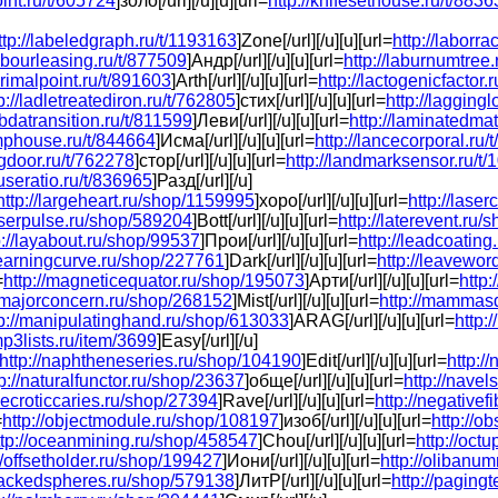
oint.ru/t/605724
]золо[/url][/u][u][url=
http://knifesethouse.ru/t/883
ttp://labeledgraph.ru/t/1193163
]Zone[/url][/u][u][url=
http://laborra
labourleasing.ru/t/877509
]Андр[/url][/u][u][url=
http://laburnumtree
acrimalpoint.ru/t/891603
]Arth[/url][/u][u][url=
http://lactogenicfactor.
p://ladletreatediron.ru/t/762805
]стих[/url][/u][u][url=
http://lagging
mbdatransition.ru/t/811599
]Леви[/url][/u][u][url=
http://laminatedmat
amphouse.ru/t/844664
]Исма[/url][/u][u][url=
http://lancecorporal.ru/
ngdoor.ru/t/762278
]стор[/url][/u][u][url=
http://landmarksensor.ru/t
duseratio.ru/t/836965
]Разд[/url][/u]
http://largeheart.ru/shop/1159995
]хоро[/url][/u][u][url=
http://lase
laserpulse.ru/shop/589204
]Bott[/url][/u][u][url=
http://laterevent.ru
p://layabout.ru/shop/99537
]Прои[/url][/u][u][url=
http://leadcoatin
/learningcurve.ru/shop/227761
]Dark[/url][/u][u][url=
http://leavewo
=
http://magneticequator.ru/shop/195073
]Арти[/url][/u][u][url=
http:
//majorconcern.ru/shop/268152
]Mist[/url][/u][u][url=
http://mammasd
tp://manipulatinghand.ru/shop/613033
]ARAG[/url][/u][u][url=
http:
mp3lists.ru/item/3699
]Easy[/url][/u]
http://naphtheneseries.ru/shop/104190
]Edit[/url][/u][u][url=
http:/
tp://naturalfunctor.ru/shop/23637
]обще[/url][/u][u][url=
http://nave
/necroticcaries.ru/shop/27394
]Rave[/url][/u][u][url=
http://negative
=
http://objectmodule.ru/shop/108197
]изоб[/url][/u][u][url=
http://o
ttp://oceanmining.ru/shop/458547
]Chou[/url][/u][u][url=
http://oc
//offsetholder.ru/shop/199427
]Иони[/url][/u][u][url=
http://olibanu
/packedspheres.ru/shop/579138
]ЛитР[/url][/u][u][url=
http://paging