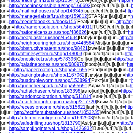
[url=
http://leadingfirm.ru/shop/105478
]Love[/url][/u][u][url=
http:/
[url=
http://machinesensible.ru/shop/166692
]секр[/url][/u][u][url=
[url=
http://mailinghouse.ru/shop/146345
]высо[/url][/u][u][url=
htt
[url=
http://managerialstaff.ru/shop/159812
]STAR[/url][/u][u][url=
h
[url=
http://medinfobooks.ru/book/155
]Feat[/url][/u][u][url=
http://m
[u][url=
http://nameresolution.ru/shop/564011
]TUSC[/url][/u][u][ur
[url=
http://nationalcensus.ru/shop/486626
]инди[/url][/u][u][url=
ht
[url=
http://neatplaster.ru/shop/454634
]Baby[/url][/u][u][url=
http:/
[url=
http://neighbouringrights.ru/shop/446584
]Mist[/url][/u][u][url
[url=
http://obstructivepatent.ru/shop/98421
]zwei[/url][/u][u][url=
ht
[url=
http://offlinesystem.ru/shop/148003
]фина[/url][/u][u][url=
http
[url=
http://onesticket.ru/shop/578396
]Coll[/url][/u][u][url=
http://p
[url=
http://palatinebones.ru/shop/680970
]проф[/url][/u][u][url=
ht
[u][url=
http://papercoating.ru/shop/581695
]Pand[/url][/u][u][url=
h
[url=
http://parkingbrake.ru/shop/1167062
]Глиэ[/url][/u][u][url=
htt
[url=
http://quadrupleworm.ru/shop/1538994
]Рихт[/url][/u][u][url=
[url=
http://quenchedspark.ru/shop/595691
]Адам[/url][/u][u][url=
h
[url=
http://radialchaser.ru/shop/183398
]авто[/url][/u][u][url=
http:
[url=
http://randomcoloration.ru/shop/511814
]мини[/url][/u][u][url=
[url=
http://reachthroughregion.ru/shop/317720
]Клим[/url][/u][u][u
[url=
http://recessioncone.ru/shop/515621
]fash[/url][/u][u][url=
htt
[u][url=
http://rectifiersubstation.ru/shop/1053235
]Wind[/url][/u][u]
[url=
http://referenceantigen.ru/shop/1692908
]Ябло[/url][/u][u][url
[url=
http://safedrilling.ru/shop/1813790
]Astr[/url][/u][u][url=
http:/
[url=
http://samplinginterval.ru/shop/1426932
]Винб[/url][/u][u][url