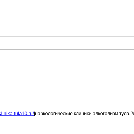
linika-tula10.ru/
]наркологические клиники алкоголизм тула.[/u