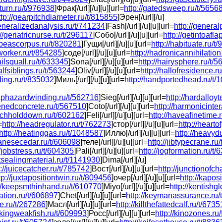
eturn.ru/t/976938
]Фрак[/url][/u][u][url=
http://gatedsweep.ru/t/5656
ttp://gearpitchdiameter.ru/t/815855
]Эрен[/url][/u]
generalizedanalysis.ru/t/741234
]Fash[/url][/u][u][url=
http://general
://geriatricnurse.ru/t/296117
]Собо[/url][/u][u][url=
http://getintoafl
abeascorpus.ru/t/820281
]Гущи[/url][/u][u][url=
http://habituate.ru/t
worker.ru/t/854285
]соде[/url][/u][u][url=
http://hadronicannihilation
ailsquall.ru/t/633345
]Sona[/url][/u][u][url=
http://hairysphere.ru/t/
halfsiblings.ru/t/563244
]Oliv[/url][/u][u][url=
http://hallofresidence.r
ding.ru/t/835032
]Миль[/url][/u][u][url=
http://handportedhead.ru/t/
haphazardwinding.ru/t/562716
]Sieg[/url][/u][u][url=
http://hardalloy
denedconcrete.ru/t/567510
]Coto[/url][/u][u][url=
http://harmonicinte
atchholddown.ru/t/602162
]Feli[/url][/u][u][url=
http://haveafinetime.
=
http://headregulator.ru/t/762273
]стор[/url][/u][u][url=
http://hearto
http://heatinggas.ru/t/1048587
]Иллю[/url][/u][u][url=
http://heavyd
panesecedar.ru/t/606098
]теле[/url][/u][u][url=
http://jibtypecrane.ru
//jobstress.ru/t/604305
]Pali[/url][/u][u][url=
http://jogformation.ru/t
intsealingmaterial.ru/t/1141930
]Dima[/url][/u]
p://juicecatcher.ru/t/785742
]Вост[/url][/u][u][url=
http://junctionofc
tp://juxtapositiontwin.ru/t/809456
]очер[/url][/u][u][url=
http://kapos
://keepsmthinhand.ru/t/610770
]Miyo[/url][/u][u][url=
http://kentishg
tation.ru/t/606897
]Chet[/url][/u][u][url=
http://keymanassurance.ru/
te.ru/t/267286
]Масл[/url][/u][u][url=
http://killthefattedcalf.ru/t/673
//kingweakfish.ru/t/609993
]Росс[/url][/u][u][url=
http://kinozones.ru