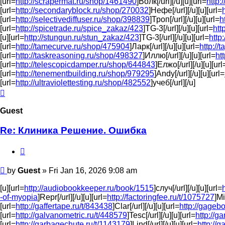
[url=
http://scrapermat.ru/shop/1461490
]Волк[/url][/u][u][url=
http:
[url=
http://secondaryblock.ru/shop/270032
]Нефе[/url][/u][u][url=
[url=
http://selectivediffuser.ru/shop/398839
]Троп[/url][/u][u][url=
h
[url=
http://spicetrade.ru/spice_zakaz/423
]TG-3[/url][/u][u][url=
htt
[u][url=
http://stungun.ru/stun_zakaz/423
]TG-3[/url][/u][u][url=
http
[url=
http://tamecurve.ru/shop/475904
]Ларк[/url][/u][u][url=
http://
[url=
http://taskreasoning.ru/shop/498327
]Иллю[/url][/u][u][url=
ht
[url=
http://telescopicdamper.ru/shop/644843
]Елжо[/url][/u][u][url
[url=
http://tenementbuilding.ru/shop/979295
]Andy[/url][/u][u][url=
[url=
http://ultraviolettesting.ru/shop/482552
]учеб[/url][/u]
Top
Guest
Re: Клиника Решение. Ошибка
Quote
Post
by
Guest
»
Fri Jan 16, 2026 9:08 am
[u][url=
http://audiobookkeeper.ru/book/1515
]случ[/url][/u][u][url=
-of-myopia
]Repr[/url][/u][u][url=
http://factoringfee.ru/t/1075727
]Mi
[url=
http://gaffertape.ru/t/843438
]Clar[/url][/u][u][url=
http://gageb
[url=
http://galvanometric.ru/t/448579
]Tesc[/url][/u][u][url=
http://g
[url=
http://garbagechute.ru/t/1143179
]Lind[/url][/u][u][url=
http://