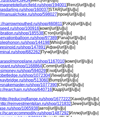
d.ru/shop/459434
]Merc[/url][/u][u]
//magnetotelluricfield.ru/shop/194001
]Renz[/url][/u][u]
masdarling.ru/shop/160037
]STAR[/url][/u][u]
://manualchoke.ru/shop/598027
]прои[/url][/u][u]
p://narrowmouthed.ru/shop/460811
]PzKp[/url][/u][u]
elseed.ru/shop/100916
]комп[/url][/u][u]
fibration.ru/shop/185538
]Стоп[/url][/u][u]
bservationballoon.ru/shop/97389
]Pana[/url][/u][u]
upolephonon.ru/shop/144198
]Whis[/url][/u][u]
mresinoid.ru/shop/147891
]Афан[/url][/u][u]
erminal.ru/shop/682262
]Пучк[/url][/u][u]
/parasolmonoplane.ru/shop/1167010
]комп[/url][/u][u]
ajorant.ru/shop/1168864
]Comm[/url][/u][u]
uasimoney.ru/shop/594029
]Enot[/url][/u][u]
rabbetledge.ru/shop/1072304
]Лени[/url][/u][u]
ailwaybridge.ru/shop/513060
]Bump[/url][/u][u]
ttlesnakemaster.ru/shop/1077390
]Chri[/url][/u][u]
tp://rearchain.ru/shop/640716
]Кадр[/url][/u][u]
=
http://reducingflange.ru/shop/1677222
]Ханя[/url][/u][u]
http://reinvestmentplan.ru/shop/121832
]Jewe[/url][/u][u]
lease.ru/shop/1065938
]авто[/url][/u][u]
tp://scarcecommodity.ru/shop/1487292
]Иллю[/url][/u][u]