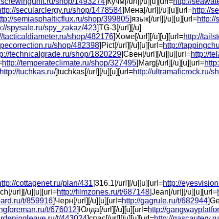
//screwingunit.ru/shop/1493274
]Кучм[/url][/u][u][url=
http://seawa
http://secularclergy.ru/shop/1478584
]Мена[/url][/u][u][url=
http://
ttp://semiasphalticflux.ru/shop/399805
]язык[/url][/u][u][url=
http:/
p://spysale.ru/spy_zakaz/423
]TG-3[/url][/u]
://tacticaldiameter.ru/shop/482176
]Хоме[/url][/u][u][url=
http://tai
tapecorrection.ru/shop/482398
]Pict[/url][/u][u][url=
http://tappingc
tp://technicalgrade.ru/shop/1820229
]Свен[/url][/u][u][url=
http://t
=
http://temperateclimate.ru/shop/327495
]Marg[/url][/u][u][url=
htt
http://tuchkas.ru/
]tuchkas[/url][/u][u][url=
http://ultramaficrock.ru/
http://cottagenet.ru/plan/431
]316.1[/url][/u][u][url=
http://eyesvision
ch[/url][/u][u][url=
http://filmzones.ru/t/687148
]Jean[/url][/u][u][url=
oard.ru/t/859916
]Черн[/url][/u][u][url=
http://gagrule.ru/t/682944
]Ge
angforeman.ru/t/676012
]Юлда[/url][/u][u][url=
http://gangwayplatfo
gardeningleave.ru/t/443024
]спас[/url][/u][u][url=
http://gascautery.r