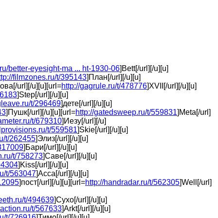
.ru/better-eyesight-ma ... ht-1930-06
]Bett[/url][/u][u]
ttp://filmzones.ru/t/395143
]План[/url][/u][u]
ова[/url][/u][u][url=
http://gagrule.ru/t/478776
]XVII[/url][/u][u]
56183
]Step[/url][/u][u]
gleave.ru/t/296469
]дете[/url][/u][u]
43
]Пушк[/url][/u][u][url=
http://gatedsweep.ru/t/559831
]Meta[/url]
iameter.ru/t/679310
]Иезу[/url][/u]
lprovisions.ru/t/559581
]Skie[/url][/u][u]
.ru/t/262455
]Элиз[/url][/u][u]
t/817009
]Бари[/url][/u][u]
n.ru/t/758273
]Саве[/url][/u][u]
504304
]Kiss[/url][/u][u]
ru/t/563047
]Acca[/url][/u][u]
912095
]пост[/url][/u][u][url=
http://handradar.ru/t/562305
]Well[/url]
teeth.ru/t/494639
]Сухо[/url][/u][u]
raction.ru/t/567633
]Arkt[/url][/u][u]
ru/t/726916
]Тимо[/url][/u][u]