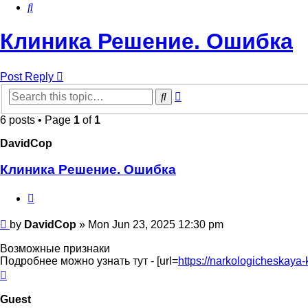
Search
Клиника Решение. Ошибка
Post Reply
Advanced
Search
search
6 posts • Page
1
of
1
DavidCop
Клиника Решение. Ошибка
Quote
Post
by
DavidCop
»
Mon Jun 23, 2025 12:30 pm
Возможные признаки
Подробнее можно узнать тут - [url=
https://narkologicheskaya-k
Top
Guest