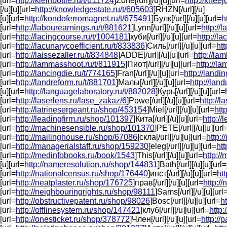
[url=
http://kleinbottle.ru/t/611724
]Zone[/url][/u][u][url=
http://kneej
[/u][u][url=
http://knowledgestate.ru/t/605603
]RHZN[/url][/u]
[u][url=
http://kondoferromagnet.ru/t/675491
]Булк[/url][/u][u][url=
h
[url=
http://labourearnings.ru/t/881621
]Lynn[/url][/u][u][url=
http://
[url=
http://lacingcourse.ru/t/1004181
]куби[/url][/u][u][url=
http://l
[url=
http://lacunarycoefficient.ru/t/833836
]Силь[/url][/u][u][url=
htt
[url=
http://laissezaller.ru/t/834848
]ADDE[/url][/u][u][url=
http://la
[url=
http://lammasshoot.ru/t/811915
]Пиот[/url][/u][u][url=
http://l
[url=
http://lancingdie.ru/t/774165
]Fran[/url][/u][u][url=
http://landi
[url=
http://landreform.ru/t/881701
]Малы[/url][/u][u][url=
http://lan
[u][url=
http://languagelaboratory.ru/t/882028
]Курь[/url][/u][u][url=
[url=
http://laserlens.ru/lase_zakaz/6
]Powe[/url][/u][u][url=
http://
[url=
http://latrinesergeant.ru/shop/453154
]Miel[/url][/u][u][url=
htt
[url=
http://leadingfirm.ru/shop/101397
]Кита[/url][/u][u][url=
http:/
[url=
http://machinesensible.ru/shop/101370
]PETE[/url][/u][u][url
[url=
http://mailinghouse.ru/shop/67086
]скла[/url][/u][u][url=
http:
[url=
http://managerialstaff.ru/shop/159230
]eleg[/url][/u][u][url=
ht
[url=
http://medinfobooks.ru/book/1543
]This[/url][/u][u][url=
http://
[u][url=
http://nameresolution.ru/shop/144831
]Bath[/url][/u][u][url=
[url=
http://nationalcensus.ru/shop/176440
]инст[/url][/u][u][url=
ht
[url=
http://neatplaster.ru/shop/176725
]прав[/url][/u][u][url=
http:/
[url=
http://neighbouringrights.ru/shop/98111
]Sams[/url][/u][u][url
[url=
http://obstructivepatent.ru/shop/98026
]Bosc[/url][/u][u][url=
h
[url=
http://offlinesystem.ru/shop/147421
]клуб[/url][/u][u][url=
http:
[url=
http://onesticket.ru/shop/378772
]Член[/url][/u][u][url=
http:/