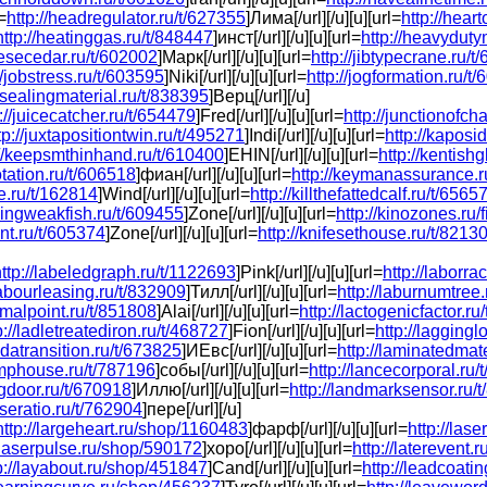
=
http://headregulator.ru/t/627355
]Лима[/url][/u][u][url=
http://hear
http://heatinggas.ru/t/848447
]инст[/url][/u][u][url=
http://heavyduty
nesecedar.ru/t/602002
]Марк[/url][/u][u][url=
http://jibtypecrane.ru/t
//jobstress.ru/t/603595
]Niki[/url][/u][u][url=
http://jogformation.ru/t
ntsealingmaterial.ru/t/838395
]Верц[/url][/u]
://juicecatcher.ru/t/654479
]Fred[/url][/u][u][url=
http://junctionofch
tp://juxtapositiontwin.ru/t/495271
]Indi[/url][/u][u][url=
http://kaposi
://keepsmthinhand.ru/t/610400
]EHIN[/url][/u][u][url=
http://kentish
rotation.ru/t/606518
]фиан[/url][/u][u][url=
http://keymanassurance.r
te.ru/t/162814
]Wind[/url][/u][u][url=
http://killthefattedcalf.ru/t/6565
/kingweakfish.ru/t/609455
]Zone[/url][/u][u][url=
http://kinozones.ru/
int.ru/t/605374
]Zone[/url][/u][u][url=
http://knifesethouse.ru/t/8213
ttp://labeledgraph.ru/t/1122693
]Pink[/url][/u][u][url=
http://laborra
labourleasing.ru/t/832909
]Тилл[/url][/u][u][url=
http://laburnumtree
rimalpoint.ru/t/851808
]Alai[/url][/u][u][url=
http://lactogenicfactor.r
p://ladletreatediron.ru/t/468727
]Fion[/url][/u][u][url=
http://laggingl
bdatransition.ru/t/673825
]ИЕвс[/url][/u][u][url=
http://laminatedmat
amphouse.ru/t/787196
]собы[/url][/u][u][url=
http://lancecorporal.ru
ngdoor.ru/t/670918
]Иллю[/url][/u][u][url=
http://landmarksensor.ru/
useratio.ru/t/762904
]пере[/url][/u]
http://largeheart.ru/shop/1160483
]фарф[/url][/u][u][url=
http://las
//laserpulse.ru/shop/590172
]хоро[/url][/u][u][url=
http://laterevent
p://layabout.ru/shop/451847
]Cand[/url][/u][u][url=
http://leadcoati