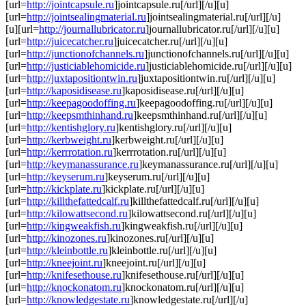
[url=
http://jointcapsule.ru
]jointcapsule.ru[/url][/u][u]
[url=
http://jointsealingmaterial.ru
]jointsealingmaterial.ru[/url][/u]
[u][url=
http://journallubricator.ru
]journallubricator.ru[/url][/u][u]
[url=
http://juicecatcher.ru
]juicecatcher.ru[/url][/u][u]
[url=
http://junctionofchannels.ru
]junctionofchannels.ru[/url][/u][u]
[url=
http://justiciablehomicide.ru
]justiciablehomicide.ru[/url][/u][u]
[url=
http://juxtapositiontwin.ru
]juxtapositiontwin.ru[/url][/u][u]
[url=
http://kaposidisease.ru
]kaposidisease.ru[/url][/u][u]
[url=
http://keepagoodoffing.ru
]keepagoodoffing.ru[/url][/u][u]
[url=
http://keepsmthinhand.ru
]keepsmthinhand.ru[/url][/u][u]
[url=
http://kentishglory.ru
]kentishglory.ru[/url][/u][u]
[url=
http://kerbweight.ru
]kerbweight.ru[/url][/u][u]
[url=
http://kerrrotation.ru
]kerrrotation.ru[/url][/u][u]
[url=
http://keymanassurance.ru
]keymanassurance.ru[/url][/u][u]
[url=
http://keyserum.ru
]keyserum.ru[/url][/u][u]
[url=
http://kickplate.ru
]kickplate.ru[/url][/u][u]
[url=
http://killthefattedcalf.ru
]killthefattedcalf.ru[/url][/u][u]
[url=
http://kilowattsecond.ru
]kilowattsecond.ru[/url][/u][u]
[url=
http://kingweakfish.ru
]kingweakfish.ru[/url][/u][u]
[url=
http://kinozones.ru
]kinozones.ru[/url][/u][u]
[url=
http://kleinbottle.ru
]kleinbottle.ru[/url][/u][u]
[url=
http://kneejoint.ru
]kneejoint.ru[/url][/u][u]
[url=
http://knifesethouse.ru
]knifesethouse.ru[/url][/u][u]
[url=
http://knockonatom.ru
]knockonatom.ru[/url][/u][u]
[url=
http://knowledgestate.ru
]knowledgestate.ru[/url][/u]