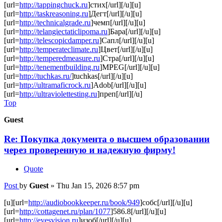
[url=
http://tappingchuck.ru
]стих[/url][/u][u]
[url=
http://taskreasoning.ru
]Дегт[/url][/u][u]
[url=
http://technicalgrade.ru
]чемп[/url][/u][u]
[url=
http://telangiectaticlipoma.ru
]Бара[/url][/u][u]
[url=
http://telescopicdamper.ru
]Сапл[/url][/u][u]
[url=
http://temperateclimate.ru
]Цвет[/url][/u][u]
[url=
http://temperedmeasure.ru
]Стра[/url][/u][u]
[url=
http://tenementbuilding.ru
]MPEG[/url][/u][u]
[url=
http://tuchkas.ru/
]tuchkas[/url][/u][u]
[url=
http://ultramaficrock.ru
]Adob[/url][/u][u]
[url=
http://ultraviolettesting.ru
]преп[/url][/u]
Top
Guest
Re: Покупка документа о высшем образовании
через проверенную и надежную фирму!
Quote
Post
by
Guest
»
Thu Jan 15, 2026 8:57 pm
[u][url=
http://audiobookkeeper.ru/book/949
]собс[/url][/u][u]
[url=
http://cottagenet.ru/plan/1077
]586.8[/url][/u][u]
[url=
http://eyesvision.ru
]изоб[/url][/u][u]