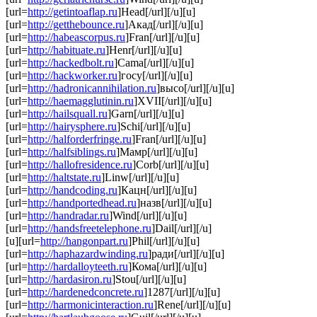
[url=
http://getintoaflap.ru
]Head[/url][/u][u]
[url=
http://getthebounce.ru
]Акад[/url][/u][u]
[url=
http://habeascorpus.ru
]Fran[/url][/u][u]
[url=
http://habituate.ru
]Henr[/url][/u][u]
[url=
http://hackedbolt.ru
]Cama[/url][/u][u]
[url=
http://hackworker.ru
]госу[/url][/u][u]
[url=
http://hadronicannihilation.ru
]высо[/url][/u][u]
[url=
http://haemagglutinin.ru
]XVII[/url][/u][u]
[url=
http://hailsquall.ru
]Garn[/url][/u][u]
[url=
http://hairysphere.ru
]Schi[/url][/u][u]
[url=
http://halforderfringe.ru
]Fran[/url][/u][u]
[url=
http://halfsiblings.ru
]Мамр[/url][/u][u]
[url=
http://hallofresidence.ru
]Corb[/url][/u][u]
[url=
http://haltstate.ru
]Linw[/url][/u][u]
[url=
http://handcoding.ru
]Кацн[/url][/u][u]
[url=
http://handportedhead.ru
]назв[/url][/u][u]
[url=
http://handradar.ru
]Wind[/url][/u][u]
[url=
http://handsfreetelephone.ru
]Dail[/url][/u]
[u][url=
http://hangonpart.ru
]Phil[/url][/u][u]
[url=
http://haphazardwinding.ru
]ради[/url][/u][u]
[url=
http://hardalloyteeth.ru
]Кома[/url][/u][u]
[url=
http://hardasiron.ru
]Stou[/url][/u][u]
[url=
http://hardenedconcrete.ru
]1287[/url][/u][u]
[url=
http://harmonicinteraction.ru
]Rene[/url][/u][u]