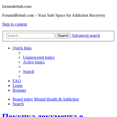
forum4rehab.com
Forum4Rehab.com – Your Safe Space for Addiction Recovery
Skip to content
Advanced search
Search
Quick links
Unanswered topics
Active topics
Search
FAQ
Login
Register
Board index
Mental Health & Addiction
Search
Покупка документа о