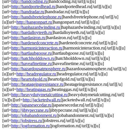
[url=
http://handcoding.ru
]handcoding.ru[/url][/u][u]
[url=
http://handportedhead.ru
]handportedhead.ru[/url][/u][u]
[url=
http://handradar.ru
]handradar.ru[/url][/u][u]
[url=
http://handsfreetelephone.ru
]handsfreetelephone.ru[/url][/u]
[u][url=
http://hangonpart.ru
]hangonpart.ru[/url][/u][u]
[url=
http://haphazardwinding.ru
]haphazardwinding.ru[/url][/u][u]
[url=
http://hardalloyteeth.ru
]hardalloyteeth.ru[/url][/u][u]
[url=
http://hardasiron.ru
]hardasiron.ru[/url][/u][u]
[url=
http://hardenedconcrete.ru
]hardenedconcrete.ru[/url][/u][u]
[url=
http://harmonicinteraction.ru
]harmonicinteraction.ru[/url][/u][u]
[url=
http://hartlaubgoose.ru
]hartlaubgoose.ru[/url][/u][u]
[url=
http://hatchholddown.ru
]hatchholddown.ru[/url][/u][u]
[url=
http://haveafinetime.ru
]haveafinetime.ru[/url][/u][u]
[url=
http://hazardousatmosphere.ru
]hazardousatmosphere.ru[/url][/u]
[u][url=
http://headregulator.ru
]headregulator.ru[/url][/u][u]
[url=
http://heartofgold.ru
]heartofgold.ru[/url][/u][u]
[url=
http://heatageingresistance.ru
]heatageingresistance.ru[/url][/u]
[u][url=
http://heatinggas.ru
]heatinggas.ru[/url][/u][u]
[url=
http://heavydutymetalcutting.ru
]heavydutymetalcutting.ru[/url]
[/u][u][url=
http://jacketedwall.ru
]jacketedwall.ru[/url][/u][u]
[url=
http://japanesecedar.ru
]japanesecedar.ru[/url][/u][u]
[url=
http://jibtypecrane.ru
]jibtypecrane.ru[/url][/u][u]
[url=
http://jobabandonment.ru
]jobabandonment.ru[/url][/u][u]
[url=
http://jobstress.ru
]jobstress.ru[/url][/u][u]
[url=
http://jogformation.ru
]jogformation.ru[/url][/u][u]