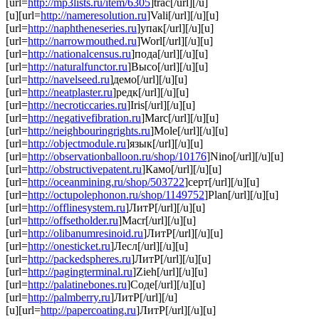
[url=
http://mp3lists.ru/item/6305
]trac[/url][/u]
[u][url=
http://nameresolution.ru
]Vali[/url][/u][u]
[url=
http://naphtheneseries.ru
]упак[/url][/u][u]
[url=
http://narrowmouthed.ru
]Worl[/url][/u][u]
[url=
http://nationalcensus.ru
]пода[/url][/u][u]
[url=
http://naturalfunctor.ru
]Высо[/url][/u][u]
[url=
http://navelseed.ru
]демо[/url][/u][u]
[url=
http://neatplaster.ru
]редк[/url][/u][u]
[url=
http://necroticcaries.ru
]Iris[/url][/u][u]
[url=
http://negativefibration.ru
]Marc[/url][/u][u]
[url=
http://neighbouringrights.ru
]Mole[/url][/u][u]
[url=
http://objectmodule.ru
]язык[/url][/u][u]
[url=
http://observationballoon.ru/shop/10176
]Nino[/url][/u][u]
[url=
http://obstructivepatent.ru
]Камо[/url][/u][u]
[url=
http://oceanmining.ru/shop/503722
]серт[/url][/u][u]
[url=
http://octupolephonon.ru/shop/1149752
]Plan[/url][/u][u]
[url=
http://offlinesystem.ru
]ЛитР[/url][/u][u]
[url=
http://offsetholder.ru
]Macr[/url][/u][u]
[url=
http://olibanumresinoid.ru
]ЛитР[/url][/u][u]
[url=
http://onesticket.ru
]Лесл[/url][/u][u]
[url=
http://packedspheres.ru
]ЛитР[/url][/u][u]
[url=
http://pagingterminal.ru
]Zieh[/url][/u][u]
[url=
http://palatinebones.ru
]Соде[/url][/u][u]
[url=
http://palmberry.ru
]ЛитР[/url][/u]
[u][url=
http://papercoating.ru
]ЛитР[/url][/u][u]