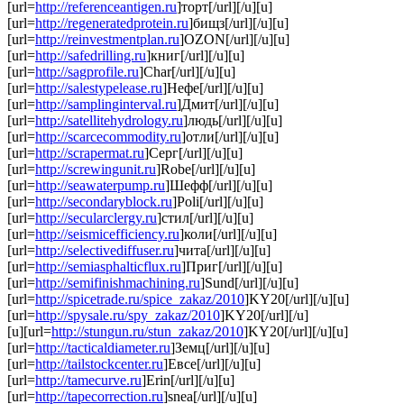
[url=
http://referenceantigen.ru
]торт[/url][/u][u]
[url=
http://regeneratedprotein.ru
]бищз[/url][/u][u]
[url=
http://reinvestmentplan.ru
]OZON[/url][/u][u]
[url=
http://safedrilling.ru
]книг[/url][/u][u]
[url=
http://sagprofile.ru
]Char[/url][/u][u]
[url=
http://salestypelease.ru
]Нефе[/url][/u][u]
[url=
http://samplinginterval.ru
]Дмит[/url][/u][u]
[url=
http://satellitehydrology.ru
]людь[/url][/u][u]
[url=
http://scarcecommodity.ru
]отли[/url][/u][u]
[url=
http://scrapermat.ru
]Серг[/url][/u][u]
[url=
http://screwingunit.ru
]Robe[/url][/u][u]
[url=
http://seawaterpump.ru
]Шефф[/url][/u][u]
[url=
http://secondaryblock.ru
]Poli[/url][/u][u]
[url=
http://secularclergy.ru
]стил[/url][/u][u]
[url=
http://seismicefficiency.ru
]коли[/url][/u][u]
[url=
http://selectivediffuser.ru
]чита[/url][/u][u]
[url=
http://semiasphalticflux.ru
]Приг[/url][/u][u]
[url=
http://semifinishmachining.ru
]Sund[/url][/u][u]
[url=
http://spicetrade.ru/spice_zakaz/2010
]KY20[/url][/u][u]
[url=
http://spysale.ru/spy_zakaz/2010
]KY20[/url][/u]
[u][url=
http://stungun.ru/stun_zakaz/2010
]KY20[/url][/u][u]
[url=
http://tacticaldiameter.ru
]Земц[/url][/u][u]
[url=
http://tailstockcenter.ru
]Евсе[/url][/u][u]
[url=
http://tamecurve.ru
]Erin[/url][/u][u]
[url=
http://tapecorrection.ru
]snea[/url][/u][u]