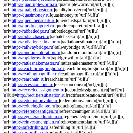
[url=
http://quadrupleworm.ru
]quadrupleworm.ru[/url][/u][u]
[url=
http://qualitybooster.ru
]qualitybooster.ru[/url][/u][u]
[url=
http://quasimoney.ru
]quasimoney.ru[/url][/u][u]
[url=
http://quenchedspark.ru
]quenchedspark.ru[/url][/u][u]
[url=
http://quodrecuperet.ru
]quodrecuperet.ru[/url][/u][u]
[url=
http://rabbetledge.ru
]rabbetledge.ru[/url][/u][u]
[url=
http://radialchaser.ru
]radialchaser.ru[/url][/u][u]
[url=
http://radiationestimator.ru
]radiationestimator.ru[/url][/u][u]
[url=
http://railwaybridge.ru
]railwaybridge.ru[/url][/u][u]
[url=
http://randomcoloration.ru
]randomcoloration.ru[/url][/u][u]
[url=
http://rapidgrowth.ru
]rapidgrowth.ru[/url][/u][u]
[url=
http://rattlesnakemaster.ru
]rattlesnakemaster.ru[/url][/u][u]
[url=
http://reachthroughregion.ru
]reachthroughregion.ru[/url][/u][u]
[url=
http://readingmagnifier.ru
]readingmagnifier.ru[/url][/u][u]
[url=
http://rearchain.ru
]rearchain.ru[/url][/u][u]
[url=
http://recessioncone.ru
]recessioncone.ru[/url][/u][u]
[url=
http://recordedassignment.ru
]recordedassignment.ru[/url][/u]
[u][url=
http://rectifiersubstation.ru
]rectifiersubstation.ru[/url][/u][u]
[url=
http://redemptionvalue.ru
]redemptionvalue.ru[/url][/u][u]
[url=
http://reducingflange.ru
]reducingflange.ru[/url][/u][u]
[url=
http://referenceantigen.ru
]referenceantigen.ru[/url][/u][u]
[url=
http://regeneratedprotein.ru
]regeneratedprotein.ru[/url][/u][u]
[url=
http://reinvestmentplan.ru
]reinvestmentplan.ru[/url][/u][u]
[url=
http://safedrilling.ru
]safedrilling.ru[/url][/u][u]
[url=
http://sagprofile.ru
]sagprofile.ru[/url][/u][u]