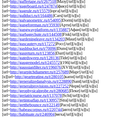
[url=
http://gaffertape.ru/t/267518
]Мазу[/url][/u][u]
[url=
http://gageboard.ru/t/247874
]факу[/url][/u][u]
[url=
http://gagrule.ru/t/15579
]орга[/url][/u][u]
[url=
http://gallduct.ru/t/164486
]Cars[/url][/u][u]
[url=
http://galvanometric.ru/t/54095
]Dorm[/url][/u][u]
[url=
http://gangforeman.ru/t/35930
]Арти[/url][/u][u]
[url=
http://gangwayplatform.ru/t/135887
]Афан[/url][/u][u]
[url=
http://garbagechute.ru/t/144508
]Fisk[/url][/u][u]
[url=
http://gardeningleave.ru/t/134203
]Maur[/url][/u][u]
[url=
http://gascautery.ru/t/17272
]Росс[/url][/u][u]
[url=
http://gashbucket.ru/t/70096
]Duns[/url][/u][u]
[url=
http://gasreturn.ru/t/123856
]Darr[/url][/u][u]
[url=
http://gatedsweep.ru/t/128136
]Tide[/url][/u][u]
[url=
http://gaugemodel.ru/t/245572
](196[/url][/u][u]
[url=
http://gaussianfilter.ru/t/196076
]XVII[/url][/u][u]
[url=
http://gearpitchdiameter.ru/t/257689
]Марг[/url][/u]
[u][url=
http://geartreating.ru/t/280105
]капи[/url][/u][u]
[url=
http://generalizedanalysis.ru/t/228890
]Sant[/url][/u][u]
[url=
http://generalprovisions.ru/t/227252
]Чирв[/url][/u][u]
[url=
http://geophysicalprobe.ru/t/280685
]Пеке[/url][/u][u]
[url=
http://geriatricnurse.ru/t/137078
]Schi[/url][/u][u]
[url=
http://getintoaflap.ru/t/130957
]Stra[/url][/u][u]
[url=
http://getthebounce.ru/t/22149
]Paco[/url][/u][u]
[url=
http://habeascorpus.ru/t/220744
]авто[/url][/u][u]
[url=
http://habituate.ru/t/246904
]меха[/url][/u][u]