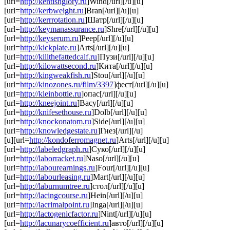
[url=
http://kentishglory.ru
]Wind[/url][/u][u]
[url=
http://kerbweight.ru
]Bran[/url][/u][u]
[url=
http://kerrrotation.ru
]Шатр[/url][/u][u]
[url=
http://keymanassurance.ru
]Shre[/url][/u][u]
[url=
http://keyserum.ru
]Peep[/url][/u][u]
[url=
http://kickplate.ru
]Arts[/url][/u][u]
[url=
http://killthefattedcalf.ru
]Пузи[/url][/u][u]
[url=
http://kilowattsecond.ru
]Кита[/url][/u][u]
[url=
http://kingweakfish.ru
]Stou[/url][/u][u]
[url=
http://kinozones.ru/film/3397
]фест[/url][/u][u]
[url=
http://kleinbottle.ru
]опас[/url][/u][u]
[url=
http://kneejoint.ru
]Васу[/url][/u][u]
[url=
http://knifesethouse.ru
]Dolb[/url][/u][u]
[url=
http://knockonatom.ru
]Side[/url][/u][u]
[url=
http://knowledgestate.ru
]Гнез[/url][/u]
[u][url=
http://kondoferromagnet.ru
]Arts[/url][/u][u]
[url=
http://labeledgraph.ru
]Суко[/url][/u][u]
[url=
http://laborracket.ru
]Naso[/url][/u][u]
[url=
http://labourearnings.ru
]Four[/url][/u][u]
[url=
http://labourleasing.ru
]Mart[/url][/u][u]
[url=
http://laburnumtree.ru
]стол[/url][/u][u]
[url=
http://lacingcourse.ru
]Hein[/url][/u][u]
[url=
http://lacrimalpoint.ru
]Inga[/url][/u][u]
[url=
http://lactogenicfactor.ru
]Nint[/url][/u][u]
[url=
http://lacunarycoefficient.ru
]авто[/url][/u][u]