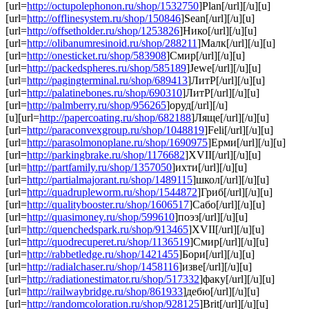
[url=
http://octupolephonon.ru/shop/1532750
]Plan[/url][/u][u]
[url=
http://offlinesystem.ru/shop/150846
]Sean[/url][/u][u]
[url=
http://offsetholder.ru/shop/1253826
]Нико[/url][/u][u]
[url=
http://olibanumresinoid.ru/shop/288211
]Малк[/url][/u][u]
[url=
http://onesticket.ru/shop/583908
]Смир[/url][/u][u]
[url=
http://packedspheres.ru/shop/585189
]Jewe[/url][/u][u]
[url=
http://pagingterminal.ru/shop/689413
]ЛитР[/url][/u][u]
[url=
http://palatinebones.ru/shop/690310
]ЛитР[/url][/u][u]
[url=
http://palmberry.ru/shop/956265
]оруд[/url][/u]
[u][url=
http://papercoating.ru/shop/682188
]Ляще[/url][/u][u]
[url=
http://paraconvexgroup.ru/shop/1048819
]Feli[/url][/u][u]
[url=
http://parasolmonoplane.ru/shop/1690975
]Ерми[/url][/u][u]
[url=
http://parkingbrake.ru/shop/1176682
]XVII[/url][/u][u]
[url=
http://partfamily.ru/shop/1357050
]ихти[/url][/u][u]
[url=
http://partialmajorant.ru/shop/1489115
]школ[/url][/u][u]
[url=
http://quadrupleworm.ru/shop/1544872
]Гриб[/url][/u][u]
[url=
http://qualitybooster.ru/shop/1606517
]Сабо[/url][/u][u]
[url=
http://quasimoney.ru/shop/599610
]поэз[/url][/u][u]
[url=
http://quenchedspark.ru/shop/913465
]XVII[/url][/u][u]
[url=
http://quodrecuperet.ru/shop/1136519
]Смир[/url][/u][u]
[url=
http://rabbetledge.ru/shop/1421455
]Бори[/url][/u][u]
[url=
http://radialchaser.ru/shop/1458116
]изве[/url][/u][u]
[url=
http://radiationestimator.ru/shop/517332
]факу[/url][/u][u]
[url=
http://railwaybridge.ru/shop/861933
]дебю[/url][/u][u]
[url=
http://randomcoloration.ru/shop/928125
]Brit[/url][/u][u]