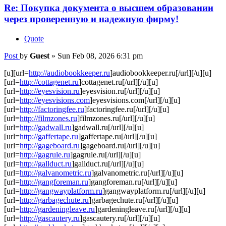
Re: Покупка документа о высшем образовании
через проверенную и надежную фирму!
Quote
Post
by
Guest
»
Sun Feb 08, 2026 6:31 pm
[u][url=
http://audiobookkeeper.ru
]audiobookkeeper.ru[/url][/u][u]
[url=
http://cottagenet.ru
]cottagenet.ru[/url][/u][u]
[url=
http://eyesvision.ru
]eyesvision.ru[/url][/u][u]
[url=
http://eyesvisions.com
]eyesvisions.com[/url][/u][u]
[url=
http://factoringfee.ru
]factoringfee.ru[/url][/u][u]
[url=
http://filmzones.ru
]filmzones.ru[/url][/u][u]
[url=
http://gadwall.ru
]gadwall.ru[/url][/u][u]
[url=
http://gaffertape.ru
]gaffertape.ru[/url][/u][u]
[url=
http://gageboard.ru
]gageboard.ru[/url][/u][u]
[url=
http://gagrule.ru
]gagrule.ru[/url][/u][u]
[url=
http://gallduct.ru
]gallduct.ru[/url][/u][u]
[url=
http://galvanometric.ru
]galvanometric.ru[/url][/u][u]
[url=
http://gangforeman.ru
]gangforeman.ru[/url][/u][u]
[url=
http://gangwayplatform.ru
]gangwayplatform.ru[/url][/u][u]
[url=
http://garbagechute.ru
]garbagechute.ru[/url][/u][u]
[url=
http://gardeningleave.ru
]gardeningleave.ru[/url][/u][u]
[url=
http://gascautery.ru
]gascautery.ru[/url][/u][u]