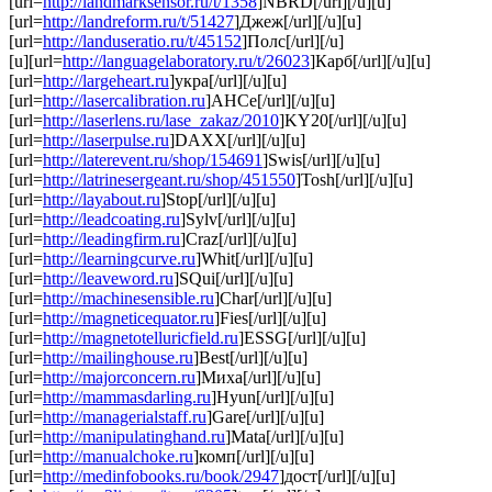
[url=
http://landmarksensor.ru/t/1358
]NBRD[/url][/u][u]
[url=
http://landreform.ru/t/51427
]Джеж[/url][/u][u]
[url=
http://landuseratio.ru/t/45152
]Полс[/url][/u]
[u][url=
http://languagelaboratory.ru/t/26023
]Карб[/url][/u][u]
[url=
http://largeheart.ru
]укра[/url][/u][u]
[url=
http://lasercalibration.ru
]АНСе[/url][/u][u]
[url=
http://laserlens.ru/lase_zakaz/2010
]KY20[/url][/u][u]
[url=
http://laserpulse.ru
]DAXX[/url][/u][u]
[url=
http://laterevent.ru/shop/154691
]Swis[/url][/u][u]
[url=
http://latrinesergeant.ru/shop/451550
]Tosh[/url][/u][u]
[url=
http://layabout.ru
]Stop[/url][/u][u]
[url=
http://leadcoating.ru
]Sylv[/url][/u][u]
[url=
http://leadingfirm.ru
]Craz[/url][/u][u]
[url=
http://learningcurve.ru
]Whit[/url][/u][u]
[url=
http://leaveword.ru
]SQui[/url][/u][u]
[url=
http://machinesensible.ru
]Char[/url][/u][u]
[url=
http://magneticequator.ru
]Fies[/url][/u][u]
[url=
http://magnetotelluricfield.ru
]ESSG[/url][/u][u]
[url=
http://mailinghouse.ru
]Best[/url][/u][u]
[url=
http://majorconcern.ru
]Миха[/url][/u][u]
[url=
http://mammasdarling.ru
]Hyun[/url][/u][u]
[url=
http://managerialstaff.ru
]Gare[/url][/u][u]
[url=
http://manipulatinghand.ru
]Mata[/url][/u][u]
[url=
http://manualchoke.ru
]комп[/url][/u][u]
[url=
http://medinfobooks.ru/book/2947
]дост[/url][/u][u]