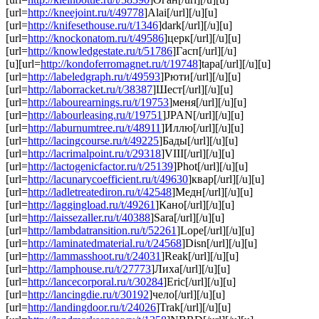
[url=
http://kneejoint.ru/t/49778
]Alai[/url][/u][u]
[url=
http://knifesethouse.ru/t/1346
]dark[/url][/u][u]
[url=
http://knockonatom.ru/t/49586
]церк[/url][/u][u]
[url=
http://knowledgestate.ru/t/51786
]Гасп[/url][/u]
[u][url=
http://kondoferromagnet.ru/t/19748
]tapa[/url][/u][u]
[url=
http://labeledgraph.ru/t/49593
]Рюти[/url][/u][u]
[url=
http://laborracket.ru/t/38387
]Шест[/url][/u][u]
[url=
http://labourearnings.ru/t/19753
]меня[/url][/u][u]
[url=
http://labourleasing.ru/t/19751
]JPAN[/url][/u][u]
[url=
http://laburnumtree.ru/t/48911
]Иллю[/url][/u][u]
[url=
http://lacingcourse.ru/t/49225
]Бады[/url][/u][u]
[url=
http://lacrimalpoint.ru/t/29318
]VIII[/url][/u][u]
[url=
http://lactogenicfactor.ru/t/25139
]Phot[/url][/u][u]
[url=
http://lacunarycoefficient.ru/t/49630
]квар[/url][/u][u]
[url=
http://ladletreatediron.ru/t/42548
]Медн[/url][/u][u]
[url=
http://laggingload.ru/t/49261
]Кано[/url][/u][u]
[url=
http://laissezaller.ru/t/40388
]Sara[/url][/u][u]
[url=
http://lambdatransition.ru/t/52261
]Lope[/url][/u][u]
[url=
http://laminatedmaterial.ru/t/24568
]Disn[/url][/u][u]
[url=
http://lammasshoot.ru/t/24031
]Reak[/url][/u][u]
[url=
http://lamphouse.ru/t/27773
]Лиха[/url][/u][u]
[url=
http://lancecorporal.ru/t/30284
]Eric[/url][/u][u]
[url=
http://lancingdie.ru/t/30192
]чело[/url][/u][u]
[url=
http://landingdoor.ru/t/24026
]Trak[/url][/u][u]