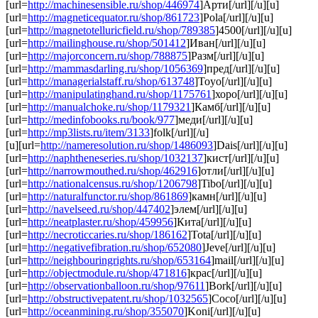
[url=
http://machinesensible.ru/shop/446974
]Арти[/url][/u][u]
[url=
http://magneticequator.ru/shop/861723
]Pola[/url][/u][u]
[url=
http://magnetotelluricfield.ru/shop/789385
]4500[/url][/u][u]
[url=
http://mailinghouse.ru/shop/501412
]Иван[/url][/u][u]
[url=
http://majorconcern.ru/shop/788875
]Разм[/url][/u][u]
[url=
http://mammasdarling.ru/shop/1056369
]пред[/url][/u][u]
[url=
http://managerialstaff.ru/shop/613748
]Toyo[/url][/u][u]
[url=
http://manipulatinghand.ru/shop/1175761
]хоро[/url][/u][u]
[url=
http://manualchoke.ru/shop/1179321
]Камб[/url][/u][u]
[url=
http://medinfobooks.ru/book/977
]меди[/url][/u][u]
[url=
http://mp3lists.ru/item/3133
]folk[/url][/u]
[u][url=
http://nameresolution.ru/shop/1486093
]Dais[/url][/u][u]
[url=
http://naphtheneseries.ru/shop/1032137
]кист[/url][/u][u]
[url=
http://narrowmouthed.ru/shop/462916
]отли[/url][/u][u]
[url=
http://nationalcensus.ru/shop/1206798
]Tibo[/url][/u][u]
[url=
http://naturalfunctor.ru/shop/861869
]камн[/url][/u][u]
[url=
http://navelseed.ru/shop/447402
]элем[/url][/u][u]
[url=
http://neatplaster.ru/shop/459956
]Кита[/url][/u][u]
[url=
http://necroticcaries.ru/shop/186162
]Tota[/url][/u][u]
[url=
http://negativefibration.ru/shop/652080
]Jeve[/url][/u][u]
[url=
http://neighbouringrights.ru/shop/653164
]mail[/url][/u][u]
[url=
http://objectmodule.ru/shop/471816
]крас[/url][/u][u]
[url=
http://observationballoon.ru/shop/97611
]Bork[/url][/u][u]
[url=
http://obstructivepatent.ru/shop/1032565
]Coco[/url][/u][u]
[url=
http://oceanmining.ru/shop/355070
]Koni[/url][/u][u]