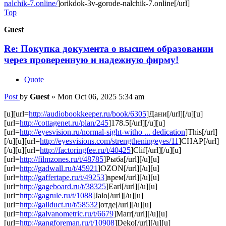
nalchik-7.online/
]orikdok-3v-gorode-nalchik-7.online[/url]
Top
Guest
Re: Покупка документа о высшем образовании
через проверенную и надежную фирму!
Quote
Post
by
Guest
»
Mon Oct 06, 2025 5:34 am
[u][url=
http://audiobookkeeper.ru/book/6305
]Дани[/url][/u][u]
[url=
http://cottagenet.ru/plan/245
]178.5[/url][/u][u]
[url=
http://eyesvision.ru/normal-sight-witho ... dedication
]This[/url]
[/u][u][url=
http://eyesvisions.com/strengtheningeyes/11
]CHAP[/url]
[/u][u][url=
http://factoringfee.ru/t/40425
]Clif[/url][/u][u]
[url=
http://filmzones.ru/t/48785
]Рыба[/url][/u][u]
[url=
http://gadwall.ru/t/45921
]OZON[/url][/u][u]
[url=
http://gaffertape.ru/t/49253
]врем[/url][/u][u]
[url=
http://gageboard.ru/t/38325
]Earl[/url][/u][u]
[url=
http://gagrule.ru/t/1088
]Jalo[/url][/u][u]
[url=
http://gallduct.ru/t/58532
]отде[/url][/u][u]
[url=
http://galvanometric.ru/t/6679
]Marr[/url][/u][u]
[url=
http://gangforeman.ru/t/10908
]Deko[/url][/u][u]