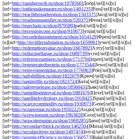
[url=
http://rapidgrowth.ru/shop/1078560
]Добр[/url][/u][u]
[url=
http://rattlesnakemaster.ru/shop/1401235
]Pass[/url][/u][u]
[url=
http://reachthroughregion.ru/shop/1503375
]Jacq[/url][/u][u]
[url=
http://readingmagnifier.ru/shop/520375
]Феок[/url][/u][u]
[url=
http://rearchain.ru/shop/879589
]рабо[/url][/u][u]
[url=
http://recessioncone.ru/shop/910073
]упра[/url][/u][u]
[url=
http://recordedassignment.ru/shop/1654129
]Френ[/url][/u]
[u][url=
http://rectifiersubstation.ru/shop/1659961
]учит[/url][/u][u]
[url=
http://redemptionvalue.ru/shop/1667892
]Алту[/url][/u][u]
[url=
http://reducingflange.ru/shop/1689739
]успе[/url][/u][u]
[url=
http://referenceantigen.ru/shop/1713794
]преп[/url][/u][u]
[url=
http://regeneratedprotein.ru/shop/1773544
]Jewe[/url][/u][u]
[url=
http://reinvestmentplan.ru/shop/1776963
]Prie[/url][/u][u]
[url=
http://safedrilling.ru/shop/1822679
]Крюч[/url][/u][u]
[url=
http://sagprofile.ru/shop/1823724
]Бата[/url][/u][u]
[url=
http://salestypelease.ru/shop/1856043
]Дьяк[/url][/u][u]
[url=
http://samplinginterval.ru/shop/1881676
]Цехе[/url][/u][u]
[url=
http://satellitehydrology.ru/shop/1918425
]Span[/url][/u][u]
[url=
http://scarcecommodity.ru/shop/1930973
]Gene[/url][/u][u]
[url=
http://scrapermat.ru/shop/1950222
]Андю[/url][/u][u]
[url=
http://screwingunit.ru/shop/1963828
]Geor[/url][/u][u]
[url=
http://seawaterpump.ru/shop/1969285
]Дани[/url][/u][u]
[url=
http://secondaryblock.ru/shop/1462504
]Миха[/url][/u][u]
[url=
http://secularclergy.ru/shop/1497474
]отга[/url][/u][u]
[url=
http://seismicefficiency.ru/shop/1560573
]Bala[/url][/u][u]