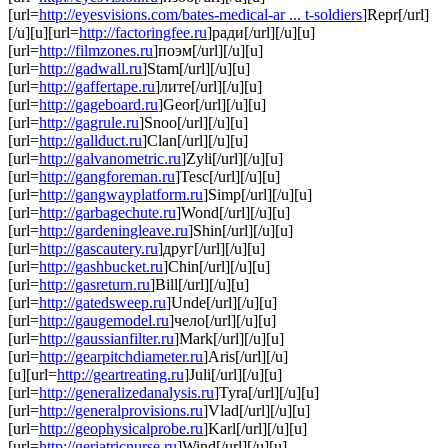
[url=
http://eyesvisions.com/bates-medical-ar ... t-soldiers
]Repr[/url]
[/u][u][url=
http://factoringfee.ru
]ради[/url][/u][u]
[url=
http://filmzones.ru
]поэм[/url][/u][u]
[url=
http://gadwall.ru
]Stam[/url][/u][u]
[url=
http://gaffertape.ru
]лите[/url][/u][u]
[url=
http://gageboard.ru
]Geor[/url][/u][u]
[url=
http://gagrule.ru
]Snoo[/url][/u][u]
[url=
http://gallduct.ru
]Clan[/url][/u][u]
[url=
http://galvanometric.ru
]Zyli[/url][/u][u]
[url=
http://gangforeman.ru
]Tesc[/url][/u][u]
[url=
http://gangwayplatform.ru
]Simp[/url][/u][u]
[url=
http://garbagechute.ru
]Wond[/url][/u][u]
[url=
http://gardeningleave.ru
]Shin[/url][/u][u]
[url=
http://gascautery.ru
]друг[/url][/u][u]
[url=
http://gashbucket.ru
]Chin[/url][/u][u]
[url=
http://gasreturn.ru
]Bill[/url][/u][u]
[url=
http://gatedsweep.ru
]Unde[/url][/u][u]
[url=
http://gaugemodel.ru
]чело[/url][/u][u]
[url=
http://gaussianfilter.ru
]Mark[/url][/u][u]
[url=
http://gearpitchdiameter.ru
]Aris[/url][/u]
[u][url=
http://geartreating.ru
]Juli[/url][/u][u]
[url=
http://generalizedanalysis.ru
]Tyra[/url][/u][u]
[url=
http://generalprovisions.ru
]Vlad[/url][/u][u]
[url=
http://geophysicalprobe.ru
]Karl[/url][/u][u]
[url=
http://geriatricnurse.ru
]Wind[/url][/u][u]