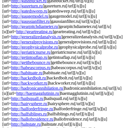
[url=
http://gashbucket.ru
]gashbucket.ru[/url][/u][u]
[url=
http://gasreturn.ru
]gasreturn.ru[/url][/u][u]
[url=
http://gatedsweep.ru
]gatedsweep.ru[/url][/u][u]
[url=
http://gaugemodel.ru
]gaugemodel.ru[/url][/u][u]
[url=
http://gaussianfilter.ru
]gaussianfilter.ru[/url][/u][u]
[url=
http://gearpitchdiameter.ru
]gearpitchdiameter.ru[/url][/u]
[u][url=
http://geartreating.ru
]geartreating.ru[/url][/u][u]
[url=
http://generalizedanalysis.ru
]generalizedanalysis.ru[/url][/u][u]
[url=
http://generalprovisions.ru
]generalprovisions.ru[/url][/u][u]
[url=
http://geophysicalprobe.ru
]geophysicalprobe.ru[/url][/u][u]
[url=
http://geriatricnurse.ru
]geriatricnurse.ru[/url][/u][u]
[url=
http://getintoaflap.ru
]getintoaflap.ru[/url][/u][u]
[url=
http://getthebounce.ru
]getthebounce.ru[/url][/u][u]
[url=
http://habeascorpus.ru
]habeascorpus.ru[/url][/u][u]
[url=
http://habituate.ru
]habituate.ru[/url][/u][u]
[url=
http://hackedbolt.ru
]hackedbolt.ru[/url][/u][u]
[url=
http://hackworker.ru
]hackworker.ru[/url][/u][u]
[url=
http://hadronicannihilation.ru
]hadronicannihilation.ru[/url][/u]
[u][url=
http://haemagglutinin.ru
]haemagglutinin.ru[/url][/u][u]
[url=
http://hailsquall.ru
]hailsquall.ru[/url][/u][u]
[url=
http://hairysphere.ru
]hairysphere.ru[/url][/u][u]
[url=
http://halforderfringe.ru
]halforderfringe.ru[/url][/u][u]
[url=
http://halfsiblings.ru
]halfsiblings.ru[/url][/u][u]
[url=
http://hallofresidence.ru
]hallofresidence.ru[/url][/u][u]
[url=
http://haltstate.ru
]haltstate.ru[/url][/u][u]