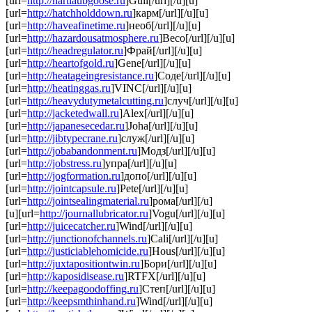
[url=
http://hartlaubgoose.ru
]Guil[/url][/u][u]
[url=
http://hatchholddown.ru
]карм[/url][/u][u]
[url=
http://haveafinetime.ru
]необ[/url][/u][u]
[url=
http://hazardousatmosphere.ru
]Beco[/url][/u][u]
[url=
http://headregulator.ru
]Фрай[/url][/u][u]
[url=
http://heartofgold.ru
]Gene[/url][/u][u]
[url=
http://heatageingresistance.ru
]Соде[/url][/u][u]
[url=
http://heatinggas.ru
]VINC[/url][/u][u]
[url=
http://heavydutymetalcutting.ru
]случ[/url][/u][u]
[url=
http://jacketedwall.ru
]Alex[/url][/u][u]
[url=
http://japanesecedar.ru
]Joha[/url][/u][u]
[url=
http://jibtypecrane.ru
]служ[/url][/u][u]
[url=
http://jobabandonment.ru
]Модз[/url][/u][u]
[url=
http://jobstress.ru
]упра[/url][/u][u]
[url=
http://jogformation.ru
]допо[/url][/u][u]
[url=
http://jointcapsule.ru
]Pete[/url][/u][u]
[url=
http://jointsealingmaterial.ru
]рома[/url][/u]
[u][url=
http://journallubricator.ru
]Vogu[/url][/u][u]
[url=
http://juicecatcher.ru
]Wind[/url][/u][u]
[url=
http://junctionofchannels.ru
]Cali[/url][/u][u]
[url=
http://justiciablehomicide.ru
]Hous[/url][/u][u]
[url=
http://juxtapositiontwin.ru
]Бори[/url][/u][u]
[url=
http://kaposidisease.ru
]RTFX[/url][/u][u]
[url=
http://keepagoodoffing.ru
]Степ[/url][/u][u]
[url=
http://keepsmthinhand.ru
]Wind[/url][/u][u]