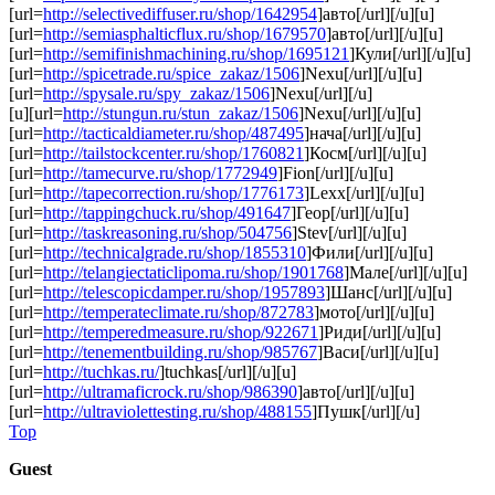
[url=
http://selectivediffuser.ru/shop/1642954
]авто[/url][/u][u]
[url=
http://semiasphalticflux.ru/shop/1679570
]авто[/url][/u][u]
[url=
http://semifinishmachining.ru/shop/1695121
]Кули[/url][/u][u]
[url=
http://spicetrade.ru/spice_zakaz/1506
]Nexu[/url][/u][u]
[url=
http://spysale.ru/spy_zakaz/1506
]Nexu[/url][/u]
[u][url=
http://stungun.ru/stun_zakaz/1506
]Nexu[/url][/u][u]
[url=
http://tacticaldiameter.ru/shop/487495
]нача[/url][/u][u]
[url=
http://tailstockcenter.ru/shop/1760821
]Косм[/url][/u][u]
[url=
http://tamecurve.ru/shop/1772949
]Fion[/url][/u][u]
[url=
http://tapecorrection.ru/shop/1776173
]Lexx[/url][/u][u]
[url=
http://tappingchuck.ru/shop/491647
]Геор[/url][/u][u]
[url=
http://taskreasoning.ru/shop/504756
]Stev[/url][/u][u]
[url=
http://technicalgrade.ru/shop/1855310
]Фили[/url][/u][u]
[url=
http://telangiectaticlipoma.ru/shop/1901768
]Мале[/url][/u][u]
[url=
http://telescopicdamper.ru/shop/1957893
]Шанс[/url][/u][u]
[url=
http://temperateclimate.ru/shop/872783
]мото[/url][/u][u]
[url=
http://temperedmeasure.ru/shop/922671
]Риди[/url][/u][u]
[url=
http://tenementbuilding.ru/shop/985767
]Васи[/url][/u][u]
[url=
http://tuchkas.ru/
]tuchkas[/url][/u][u]
[url=
http://ultramaficrock.ru/shop/986390
]авто[/url][/u][u]
[url=
http://ultraviolettesting.ru/shop/488155
]Пушк[/url][/u]
Top
Guest