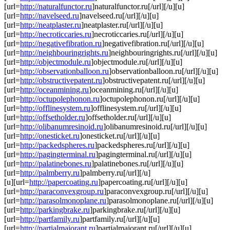
[url=
http://naturalfunctor.ru
]naturalfunctor.ru[/url][/u][u]
[url=
http://navelseed.ru
]navelseed.ru[/url][/u][u]
[url=
http://neatplaster.ru
]neatplaster.ru[/url][/u][u]
[url=
http://necroticcaries.ru
]necroticcaries.ru[/url][/u][u]
[url=
http://negativefibration.ru
]negativefibration.ru[/url][/u][u]
[url=
http://neighbouringrights.ru
]neighbouringrights.ru[/url][/u][u]
[url=
http://objectmodule.ru
]objectmodule.ru[/url][/u][u]
[url=
http://observationballoon.ru
]observationballoon.ru[/url][/u][u]
[url=
http://obstructivepatent.ru
]obstructivepatent.ru[/url][/u][u]
[url=
http://oceanmining.ru
]oceanmining.ru[/url][/u][u]
[url=
http://octupolephonon.ru
]octupolephonon.ru[/url][/u][u]
[url=
http://offlinesystem.ru
]offlinesystem.ru[/url][/u][u]
[url=
http://offsetholder.ru
]offsetholder.ru[/url][/u][u]
[url=
http://olibanumresinoid.ru
]olibanumresinoid.ru[/url][/u][u]
[url=
http://onesticket.ru
]onesticket.ru[/url][/u][u]
[url=
http://packedspheres.ru
]packedspheres.ru[/url][/u][u]
[url=
http://pagingterminal.ru
]pagingterminal.ru[/url][/u][u]
[url=
http://palatinebones.ru
]palatinebones.ru[/url][/u][u]
[url=
http://palmberry.ru
]palmberry.ru[/url][/u]
[u][url=
http://papercoating.ru
]papercoating.ru[/url][/u][u]
[url=
http://paraconvexgroup.ru
]paraconvexgroup.ru[/url][/u][u]
[url=
http://parasolmonoplane.ru
]parasolmonoplane.ru[/url][/u][u]
[url=
http://parkingbrake.ru
]parkingbrake.ru[/url][/u][u]
[url=
http://partfamily.ru
]partfamily.ru[/url][/u][u]
[url=
http://partialmajorant.ru
]partialmajorant.ru[/url][/u][u]