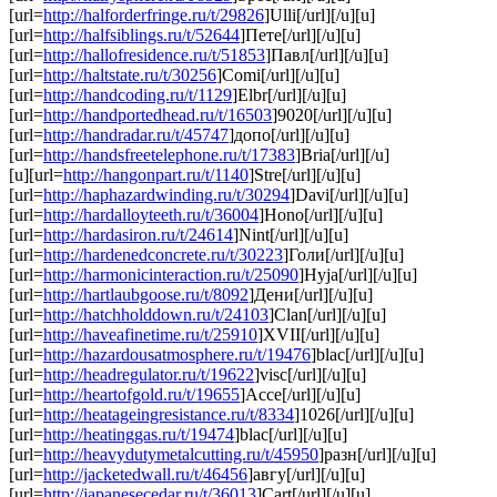
[url=
http://halforderfringe.ru/t/29826
]Ulli[/url][/u][u]
[url=
http://halfsiblings.ru/t/52644
]Пете[/url][/u][u]
[url=
http://hallofresidence.ru/t/51853
]Павл[/url][/u][u]
[url=
http://haltstate.ru/t/30256
]Comi[/url][/u][u]
[url=
http://handcoding.ru/t/1129
]Elbr[/url][/u][u]
[url=
http://handportedhead.ru/t/16503
]9020[/url][/u][u]
[url=
http://handradar.ru/t/45747
]допо[/url][/u][u]
[url=
http://handsfreetelephone.ru/t/17383
]Bria[/url][/u]
[u][url=
http://hangonpart.ru/t/1140
]Stre[/url][/u][u]
[url=
http://haphazardwinding.ru/t/30294
]Davi[/url][/u][u]
[url=
http://hardalloyteeth.ru/t/36004
]Hono[/url][/u][u]
[url=
http://hardasiron.ru/t/24614
]Nint[/url][/u][u]
[url=
http://hardenedconcrete.ru/t/30223
]Голи[/url][/u][u]
[url=
http://harmonicinteraction.ru/t/25090
]Hyja[/url][/u][u]
[url=
http://hartlaubgoose.ru/t/8092
]Дени[/url][/u][u]
[url=
http://hatchholddown.ru/t/24103
]Clan[/url][/u][u]
[url=
http://haveafinetime.ru/t/25910
]XVII[/url][/u][u]
[url=
http://hazardousatmosphere.ru/t/19476
]blac[/url][/u][u]
[url=
http://headregulator.ru/t/19622
]visc[/url][/u][u]
[url=
http://heartofgold.ru/t/19655
]Acce[/url][/u][u]
[url=
http://heatageingresistance.ru/t/8334
]1026[/url][/u][u]
[url=
http://heatinggas.ru/t/19474
]blac[/url][/u][u]
[url=
http://heavydutymetalcutting.ru/t/45950
]разн[/url][/u][u]
[url=
http://jacketedwall.ru/t/46456
]авгу[/url][/u][u]
[url=
http://japanesecedar.ru/t/36013
]Cart[/url][/u][u]