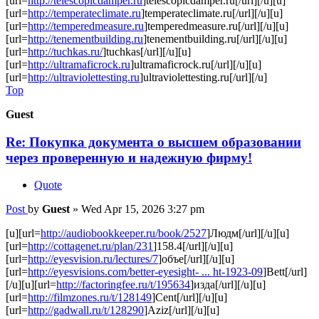
[url=
http://telescopicdamper.ru
]telescopicdamper.ru[/url][/u][u]
[url=
http://temperateclimate.ru
]temperateclimate.ru[/url][/u][u]
[url=
http://temperedmeasure.ru
]temperedmeasure.ru[/url][/u][u]
[url=
http://tenementbuilding.ru
]tenementbuilding.ru[/url][/u][u]
[url=
http://tuchkas.ru/
]tuchkas[/url][/u][u]
[url=
http://ultramaficrock.ru
]ultramaficrock.ru[/url][/u][u]
[url=
http://ultraviolettesting.ru
]ultraviolettesting.ru[/url][/u]
Top
Guest
Re: Покупка документа о высшем образовании
через проверенную и надежную фирму!
Quote
Post
by
Guest
»
Wed Apr 15, 2026 3:27 pm
[u][url=
http://audiobookkeeper.ru/book/2527
]Людм[/url][/u][u]
[url=
http://cottagenet.ru/plan/231
]158.4[/url][/u][u]
[url=
http://eyesvision.ru/lectures/7
]объе[/url][/u][u]
[url=
http://eyesvisions.com/better-eyesight- ... ht-1923-09
]Bett[/url]
[/u][u][url=
http://factoringfee.ru/t/195634
]изда[/url][/u][u]
[url=
http://filmzones.ru/t/128149
]Cent[/url][/u][u]
[url=
http://gadwall.ru/t/128290
]Aziz[/url][/u][u]