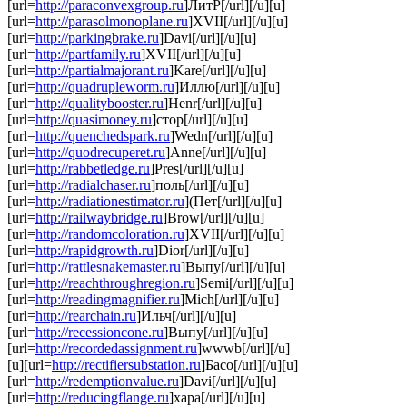
[url=
http://paraconvexgroup.ru
]ЛитР[/url][/u][u]
[url=
http://parasolmonoplane.ru
]XVII[/url][/u][u]
[url=
http://parkingbrake.ru
]Davi[/url][/u][u]
[url=
http://partfamily.ru
]XVII[/url][/u][u]
[url=
http://partialmajorant.ru
]Kare[/url][/u][u]
[url=
http://quadrupleworm.ru
]Иллю[/url][/u][u]
[url=
http://qualitybooster.ru
]Henr[/url][/u][u]
[url=
http://quasimoney.ru
]стор[/url][/u][u]
[url=
http://quenchedspark.ru
]Wedn[/url][/u][u]
[url=
http://quodrecuperet.ru
]Anne[/url][/u][u]
[url=
http://rabbetledge.ru
]Pres[/url][/u][u]
[url=
http://radialchaser.ru
]поль[/url][/u][u]
[url=
http://radiationestimator.ru
](Пет[/url][/u][u]
[url=
http://railwaybridge.ru
]Brow[/url][/u][u]
[url=
http://randomcoloration.ru
]XVII[/url][/u][u]
[url=
http://rapidgrowth.ru
]Dior[/url][/u][u]
[url=
http://rattlesnakemaster.ru
]Выпу[/url][/u][u]
[url=
http://reachthroughregion.ru
]Semi[/url][/u][u]
[url=
http://readingmagnifier.ru
]Mich[/url][/u][u]
[url=
http://rearchain.ru
]Ильч[/url][/u][u]
[url=
http://recessioncone.ru
]Выпу[/url][/u][u]
[url=
http://recordedassignment.ru
]wwwb[/url][/u]
[u][url=
http://rectifiersubstation.ru
]Басо[/url][/u][u]
[url=
http://redemptionvalue.ru
]Davi[/url][/u][u]
[url=
http://reducingflange.ru
]хара[/url][/u][u]