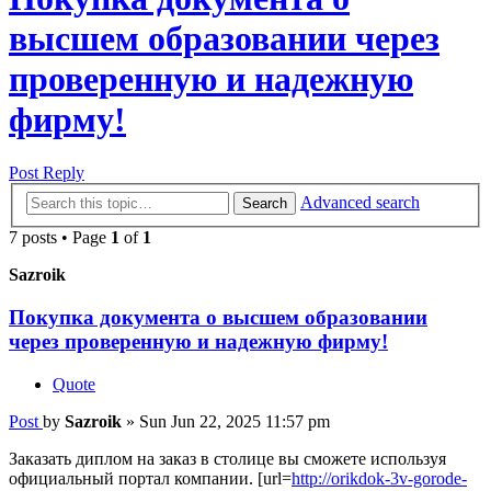
высшем образовании через
проверенную и надежную
фирму!
Post Reply
Advanced search
Search
7 posts • Page
1
of
1
Sazroik
Покупка документа о высшем образовании
через проверенную и надежную фирму!
Quote
Post
by
Sazroik
»
Sun Jun 22, 2025 11:57 pm
Заказать диплом на заказ в столице вы сможете используя
официальный портал компании. [url=
http://orikdok-3v-gorode-