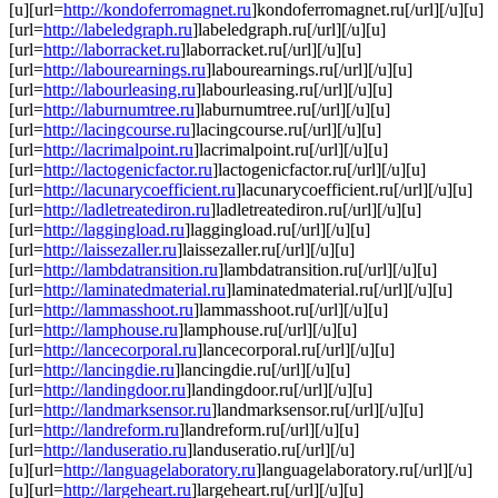
[u][url=
http://kondoferromagnet.ru
]kondoferromagnet.ru[/url][/u][u]
[url=
http://labeledgraph.ru
]labeledgraph.ru[/url][/u][u]
[url=
http://laborracket.ru
]laborracket.ru[/url][/u][u]
[url=
http://labourearnings.ru
]labourearnings.ru[/url][/u][u]
[url=
http://labourleasing.ru
]labourleasing.ru[/url][/u][u]
[url=
http://laburnumtree.ru
]laburnumtree.ru[/url][/u][u]
[url=
http://lacingcourse.ru
]lacingcourse.ru[/url][/u][u]
[url=
http://lacrimalpoint.ru
]lacrimalpoint.ru[/url][/u][u]
[url=
http://lactogenicfactor.ru
]lactogenicfactor.ru[/url][/u][u]
[url=
http://lacunarycoefficient.ru
]lacunarycoefficient.ru[/url][/u][u]
[url=
http://ladletreatediron.ru
]ladletreatediron.ru[/url][/u][u]
[url=
http://laggingload.ru
]laggingload.ru[/url][/u][u]
[url=
http://laissezaller.ru
]laissezaller.ru[/url][/u][u]
[url=
http://lambdatransition.ru
]lambdatransition.ru[/url][/u][u]
[url=
http://laminatedmaterial.ru
]laminatedmaterial.ru[/url][/u][u]
[url=
http://lammasshoot.ru
]lammasshoot.ru[/url][/u][u]
[url=
http://lamphouse.ru
]lamphouse.ru[/url][/u][u]
[url=
http://lancecorporal.ru
]lancecorporal.ru[/url][/u][u]
[url=
http://lancingdie.ru
]lancingdie.ru[/url][/u][u]
[url=
http://landingdoor.ru
]landingdoor.ru[/url][/u][u]
[url=
http://landmarksensor.ru
]landmarksensor.ru[/url][/u][u]
[url=
http://landreform.ru
]landreform.ru[/url][/u][u]
[url=
http://landuseratio.ru
]landuseratio.ru[/url][/u]
[u][url=
http://languagelaboratory.ru
]languagelaboratory.ru[/url][/u]
[u][url=
http://largeheart.ru
]largeheart.ru[/url][/u][u]