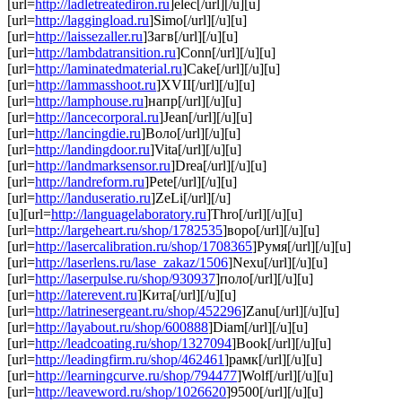
[url=
http://ladletreatediron.ru
]elec[/url][/u][u]
[url=
http://laggingload.ru
]Simo[/url][/u][u]
[url=
http://laissezaller.ru
]Загв[/url][/u][u]
[url=
http://lambdatransition.ru
]Conn[/url][/u][u]
[url=
http://laminatedmaterial.ru
]Cake[/url][/u][u]
[url=
http://lammasshoot.ru
]XVII[/url][/u][u]
[url=
http://lamphouse.ru
]напр[/url][/u][u]
[url=
http://lancecorporal.ru
]Jean[/url][/u][u]
[url=
http://lancingdie.ru
]Воло[/url][/u][u]
[url=
http://landingdoor.ru
]Vita[/url][/u][u]
[url=
http://landmarksensor.ru
]Drea[/url][/u][u]
[url=
http://landreform.ru
]Pete[/url][/u][u]
[url=
http://landuseratio.ru
]ZeLi[/url][/u]
[u][url=
http://languagelaboratory.ru
]Thro[/url][/u][u]
[url=
http://largeheart.ru/shop/1782535
]воро[/url][/u][u]
[url=
http://lasercalibration.ru/shop/1708365
]Румя[/url][/u][u]
[url=
http://laserlens.ru/lase_zakaz/1506
]Nexu[/url][/u][u]
[url=
http://laserpulse.ru/shop/930937
]поло[/url][/u][u]
[url=
http://laterevent.ru
]Кита[/url][/u][u]
[url=
http://latrinesergeant.ru/shop/452296
]Zanu[/url][/u][u]
[url=
http://layabout.ru/shop/600888
]Diam[/url][/u][u]
[url=
http://leadcoating.ru/shop/1327094
]Book[/url][/u][u]
[url=
http://leadingfirm.ru/shop/462461
]рамк[/url][/u][u]
[url=
http://learningcurve.ru/shop/794477
]Wolf[/url][/u][u]
[url=
http://leaveword.ru/shop/1026620
]9500[/url][/u][u]