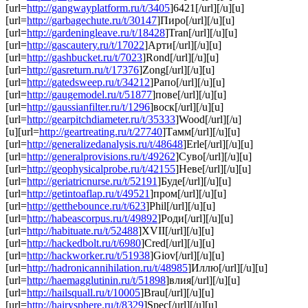
[url=
http://gangwayplatform.ru/t/3405
]6421[/url][/u][u]
[url=
http://garbagechute.ru/t/30147
]Пиро[/url][/u][u]
[url=
http://gardeningleave.ru/t/18428
]Tran[/url][/u][u]
[url=
http://gascautery.ru/t/17022
]Арти[/url][/u][u]
[url=
http://gashbucket.ru/t/7023
]Rond[/url][/u][u]
[url=
http://gasreturn.ru/t/17376
]Zong[/url][/u][u]
[url=
http://gatedsweep.ru/t/34212
]Рапо[/url][/u][u]
[url=
http://gaugemodel.ru/t/51877
]пове[/url][/u][u]
[url=
http://gaussianfilter.ru/t/1296
]воск[/url][/u][u]
[url=
http://gearpitchdiameter.ru/t/35333
]Wood[/url][/u]
[u][url=
http://geartreating.ru/t/27740
]Тамм[/url][/u][u]
[url=
http://generalizedanalysis.ru/t/48648
]Erle[/url][/u][u]
[url=
http://generalprovisions.ru/t/49262
]Суво[/url][/u][u]
[url=
http://geophysicalprobe.ru/t/42155
]Неве[/url][/u][u]
[url=
http://geriatricnurse.ru/t/52191
]Буде[/url][/u][u]
[url=
http://getintoaflap.ru/t/49521
]пром[/url][/u][u]
[url=
http://getthebounce.ru/t/623
]Phil[/url][/u][u]
[url=
http://habeascorpus.ru/t/49892
]Роди[/url][/u][u]
[url=
http://habituate.ru/t/52488
]XVII[/url][/u][u]
[url=
http://hackedbolt.ru/t/6980
]Cred[/url][/u][u]
[url=
http://hackworker.ru/t/51938
]Giov[/url][/u][u]
[url=
http://hadronicannihilation.ru/t/48985
]Иллю[/url][/u][u]
[url=
http://haemagglutinin.ru/t/51898
]влия[/url][/u][u]
[url=
http://hailsquall.ru/t/10005
]Brau[/url][/u][u]
[url=
http://hairysphere.ru/t/8329
]Spec[/url][/u][u]