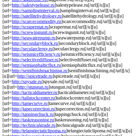
[url=
http://salestypelease.ru
]salestypelease.ru[/url][/u][u]
[url=
http://samplinginterval.ru
]samplinginterval.ru[/url][/u][u]
[url=
http://satellitehydrology.ru
]satellitehydrology.ru[/url][/u][u]
[url=
http://scarcecommodity.ru
]scarcecommodity.ru[/url][/u][u]
[url=
http://scrapermat.ru
]scrapermat.ru[/url][/u][u]
[url=
http://screwingunit.ru
]screwingunit.ru[/url][/u][u]
[url=
http://seawaterpump.ru
]seawaterpump.ru[/url][/u][u]
[url=
http://secondaryblock.ru
]secondaryblock.ru[/url][/u][u]
[url=
http://secularclergy.ru
]secularclergy.ru[/url][/u][u]
[url=
http://seismicefficiency.ru
]seismicefficiency.ru[/url][/u][u]
[url=
http://selectivediffuser.ru
]selectivediffuser.ru[/url][/u][u]
[url=
http://semiasphalticflux.ru
]semiasphalticflux.ru[/url][/u][u]
[url=
http://semifinishmachining.ru
]semifinishmachining.ru[/url][/u]
[u][url=
http://spicetrade.ru
]spicetrade.ru[/url][/u][u]
[url=
http://spysale.ru
]spysale.ru[/url][/u]
[u][url=
http://stungun.ru
]stungun.ru[/url][/u][u]
[url=
http://tacticaldiameter.ru
]tacticaldiameter.ru[/url][/u][u]
[url=
http://tailstockcenter.ru
]tailstockcenter.ru[/url][/u][u]
[url=
http://tamecurve.ru
]tamecurve.ru[/url][/u][u]
[url=
http://tapecorrection.ru
]tapecorrection.ru[/url][/u][u]
[url=
http://tappingchuck.ru
]tappingchuck.ru[/url][/u][u]
[url=
http://taskreasoning.ru
]taskreasoning.ru[/url][/u][u]
[url=
http://technicalgrade.ru
]technicalgrade.ru[/url][/u][u]
[url=
http://telangiectaticlipoma.ru
]telangiectaticlipoma.ru[/url][/u][u]