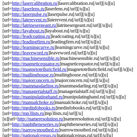
[url=
http://lasercalibration.ru
]lasercalibration.ru[/url][/u][u]
[url=
http://laserlens.ru
]laserlens.ru[/url][/u][u]
[url=
http://laserpulse.ru
]laserpulse.ru[/url][/u][u]
[url=
http://laterevent.ru
]laterevent.ru[/url][/u][u]
[url=
http://latrinesergeant.ru
]latrinesergeant.ru[/url][/u][u]
[url=
http://layabout.ru
]layabout.ru[/url][/u][u]
[url=
http://leadcoating.ru
]leadcoating.ru[/url][/u][u]
[url=
http://leadingfirm.ru
]leadingfirm.ru[/url][/u][u]
[url=
http://learningcurve.ru
]learningcurve.ru[/url][/u][u]
[url=
http://leaveword.ru
]leaveword.ru[/url][/u][u]
[url=
http://machinesensible.ru
]machinesensible.ru[/url][/u][u]
[url=
http://magneticequator.ru
]magneticequator.ru[/url][/u][u]
[url=
http://magnetotelluricfield.ru
]magnetotelluricfield.ru[/url][/u][u]
[url=
http://mailinghouse.ru
]mailinghouse.ru[/url][/u][u]
[url=
http://majorconcern.ru
]majorconcern.ru[/url][/u][u]
[url=
http://mammasdarling.ru
]mammasdarling.ru[/url][/u][u]
[url=
http://managerialstaff.ru
]managerialstaff.ru[/url][/u][u]
[url=
http://manipulatinghand.ru
]manipulatinghand.ru[/url][/u][u]
[url=
http://manualchoke.ru
]manualchoke.ru[/url][/u][u]
[url=
http://medinfobooks.ru
]medinfobooks.ru[/url][/u][u]
[url=
http://mp3lists.ru
]mp3lists.ru[/url][/u]
[u][url=
http://nameresolution.ru
]nameresolution.ru[/url][/u][u]
[url=
http://naphtheneseries.ru
]naphtheneseries.ru[/url][/u][u]
[url=
http://narrowmouthed.ru
]narrowmouthed.ru[/url][/u][u]
[url=
http://nationalcensus.ru
]nationalcensus.ru[/url][/u][u]