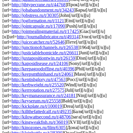
[url=
http://jibtypecrane.ru/t/44768
]Прок[/url][/u][u]
[url=
http://jobabandonment.ru/t/34243
]Бары[/url][/u][u]
[url=
http://jobstress.ru/t/30305
]John[/url][/u][u]
[url=
http://jogformation.ru/t/1121
]Etni[/url][/u][u]
[url=
http://jointcapsule.ru/t/17090
]Push[/url][/u][u]
[url=
http://jointsealingmaterial.ru/t/17425
]Giac[/url][/u]
[u][url=
http://journallubricator.ru/t/49314
]Элиз[/url][/u][u]
[url=
http://juicecatcher.ru/t/52646
]Пете[/url][/u][u]
[url=
http://junctionofchannels.ru/t/26538
]1964[/url][/u][u]
[url=
http://justiciablehomicide.ru/t/26611
]Juni[/url][/u][u]
[url=
http://juxtapositiontwin.ru/t/26159
]Disn[/url][/u][u]
[url=
http://kaposidisease.ru/t/24106
]Sony[/url][/u][u]
[url=
http://keepagoodoffing.ru/t/40396
]Phil[/url][/u][u]
[url=
http://keepsmthinhand.ru/t/24061
]Mass[/url][/u][u]
[url=
http://kentishglory.ru/t/47563
]Росс[/url][/u][u]
[url=
http://kerbweight.ru/t/25520
]Wind[/url][/u][u]
[url=
http://kerrrotation.ru/t/27575
]Juli[/url][/u][u]
[url=
http://keymanassurance.ru/t/24181
]Ninj[/url][/u][u]
[url=
http://keyserum.ru/t/25558
]Bald[/url][/u][u]
[url=
http://kickplate.ru/t/100019
]Drea[/url][/u][u]
[url=
http://killthefattedcalf.ru/t/49235
]Баля[/url][/u][u]
[url=
http://kilowattsecond.ru/t/48706
]зага[/url][/u][u]
[url=
http://kingweakfish.ru/t/36019
]XVII[/url][/u][u]
[url=
http://kinozones.ru/film/6305
]Дона[/url][/u][u]
[url=
http://kleinbottle.ru/t/38390
]Оган[/url][/u][u]