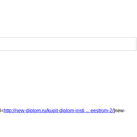
l=
http://new-diplom.ru/kupit-diplom-insti ... eestrom-2/
]new-