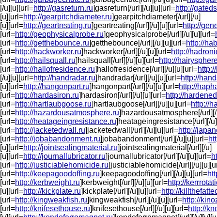
[/u][u][url=
http://gasreturn.ru
]gasreturn[/url][/u][u][url=
http://gated
[u][url=
http://gearpitchdiameter.ru
]gearpitchdiameter[/url][/u]
[u][url=
http://geartreating.ru
]geartreating[/url][/u][u][url=
http://gen
[url=
http://geophysicalprobe.ru
]geophysicalprobe[/url][/u][u][url=
[url=
http://getthebounce.ru
]getthebounce[/url][/u][u][url=
http://h
[url=
http://hackworker.ru
]hackworker[/url][/u][u][url=
http://hadroni
[url=
http://hailsquall.ru
]hailsquall[/url][/u][u][url=
http://hairysphere
[url=
http://hallofresidence.ru
]hallofresidence[/url][/u][u][url=
http:/
[/u][u][url=
http://handradar.ru
]handradar[/url][/u][u][url=
http://han
[u][url=
http://hangonpart.ru
]hangonpart[/url][/u][u][url=
http://hap
[url=
http://hardasiron.ru
]hardasiron[/url][/u][u][url=
http://hardene
[url=
http://hartlaubgoose.ru
]hartlaubgoose[/url][/u][u][url=
http://
[url=
http://hazardousatmosphere.ru
]hazardousatmosphere[/url][/u
[url=
http://heatageingresistance.ru
]heatageingresistance[/url][/u]
[url=
http://jacketedwall.ru
]jacketedwall[/url][/u][u][url=
http://japa
[url=
http://jobabandonment.ru
]jobabandonment[/url][/u][u][url=
ht
[u][url=
http://jointsealingmaterial.ru
]jointsealingmaterial[/url][/u]
[u][url=
http://journallubricator.ru
]journallubricator[/url][/u][u][url=
h
[url=
http://justiciablehomicide.ru
]justiciablehomicide[/url][/u][u][u
[url=
http://keepagoodoffing.ru
]keepagoodoffing[/url][/u][u][url=
ht
[url=
http://kerbweight.ru
]kerbweight[/url][/u][u][url=
http://kerrrotat
[u][url=
http://kickplate.ru
]kickplate[/url][/u][u][url=
http://killthefatte
[url=
http://kingweakfish.ru
]kingweakfish[/url][/u][u][url=
http://kin
[url=
http://knifesethouse.ru
]knifesethouse[/url][/u][u][url=
http://k