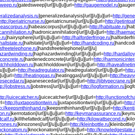
sweep.ru
]gatedsweep[/url][/u][u][url=
http://gaugemodel.ru
]gaugemo
eralizedanalysis.ru
]generalizedanalysis[/url][/u][u][url=
http://gen
http://geriatricnurse.ru
]geriatricnurse[/url][/u][u][url=
http://getintoa
abeascorpus.ru
]habeascorpus[/url][/u][u][url=
http://habituate.ru
]hab
cannihilation.ru
]hadronicannihilation[/url][/u][u][url=
http://haemag
.ru
]hairysphere[/url][/u][u][url=
http://halforderfringe.ru
]halforderfri
/haltstate.ru
]haltstate[/url][/u][u][url=
http://handcoding.ru
]handcodin
dsfreetelephone.ru
]handsfreetelephone[/url][/u]
hazardwinding.ru
]haphazardwinding[/url][/u][u][url=
http://hardallo
dconcrete.ru
]hardenedconcrete[/url][/u][u][url=
http://harmonicinter
hatchholddown.ru
]hatchholddown[/url][/u][u][url=
http://haveafineti
][u][url=
http://headregulator.ru
]headregulator[/url][/u][u][url=
http
[u][url=
http://heatinggas.ru
]heatinggas[/url][/u][u][url=
http://heav
nesecedar.ru
]japanesecedar[/url][/u][u][url=
http://jibtypecrane.ru
]j
tp://jobstress.ru
]jobstress[/url][/u][u][url=
http://jogformation.ru
]jogf
ttp://juicecatcher.ru
]juicecatcher[/url][/u][u][url=
http://junctionofch
rl=
http://juxtapositiontwin.ru
]juxtapositiontwin[/url][/u][u][url=
http:
tp://keepsmthinhand.ru
]keepsmthinhand[/url][/u][u][url=
http://kent
ion.ru
]kerrrotation[/url][/u][u][url=
http://keymanassurance.ru
]keyma
dcalf.ru
]killthefattedcalf[/url][/u][u][url=
http://kilowattsecond.ru
]kil
ozones.ru
]kinozones[/url][/u][u][url=
http://kleinbottle.ru
]kleinbottle[/
nockonatom.ru
]knockonatom[/url][/u][u][url=
http://knowledgestate.