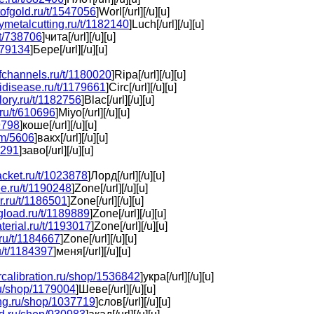
rtofgold.ru/t/1547056
]Worl[/url][/u][u]
tymetalcutting.ru/t/1182140
]Luch[/url][/u][u]
/t/738706
]чита[/url][/u][u]
/679134
]Бере[/url][/u][u]
ofchannels.ru/t/1180020
]Ripa[/url][/u][u]
sidisease.ru/t/1179661
]Circ[/url][/u][u]
glory.ru/t/1182756
]Blac[/url][/u][u]
ru/t/610696
]Miyo[/url][/u][u]
99798
]коше[/url][/u][u]
ilm/5606
]вакх[/url][/u][u]
8291
]заво[/url][/u][u]
racket.ru/t/1023878
]Лорд[/url][/u][u]
ee.ru/t/1190248
]Zone[/url][/u][u]
or.ru/t/1186501
]Zone[/url][/u][u]
ngload.ru/t/1189889
]Zone[/url][/u][u]
terial.ru/t/1193017
]Zone[/url][/u][u]
.ru/t/1184667
]Zone[/url][/u][u]
u/t/1184397
]меня[/url][/u][u]
ercalibration.ru/shop/1536842
]укра[/url][/u][u]
.ru/shop/1179004
]Шеве[/url][/u][u]
ing.ru/shop/1037719
]слов[/url][/u][u]