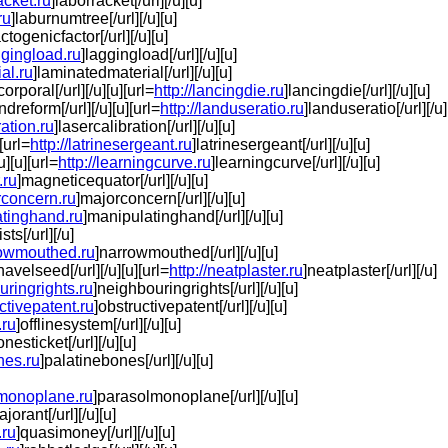
acket.ru
]laborracket[/url][/u][u]
ru
]laburnumtree[/url][/u][u]
actogenicfactor[/url][/u][u]
aggingload.ru
]laggingload[/url][/u][u]
al.ru
]laminatedmaterial[/url][/u][u]
orporal[/url][/u][u][url=
http://lancingdie.ru
]lancingdie[/url][/u][u]
ndreform[/url][/u][u][url=
http://landuseratio.ru
]landuseratio[/url][/u]
ration.ru
]lasercalibration[/url][/u][u]
][url=
http://latrinesergeant.ru
]latrinesergeant[/url][/u][u]
u][u][url=
http://learningcurve.ru
]learningcurve[/url][/u][u]
.ru
]magneticequator[/url][/u][u]
rconcern.ru
]majorconcern[/url][/u][u]
atinghand.ru
]manipulatinghand[/url][/u][u]
sts[/url][/u]
rrowmouthed.ru
]narrowmouthed[/url][/u][u]
navelseed[/url][/u][u][url=
http://neatplaster.ru
]neatplaster[/url][/u]
uringrights.ru
]neighbouringrights[/url][/u][u]
uctivepatent.ru
]obstructivepatent[/url][/u][u]
.ru
]offlinesystem[/url][/u][u]
onesticket[/url][/u][u]
nes.ru
]palatinebones[/url][/u][u]
lmonoplane.ru
]parasolmonoplane[/url][/u][u]
jorant[/url][/u][u]
.ru
]quasimoney[/url][/u][u]