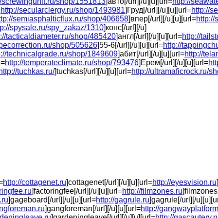
://screwingunit.ru/shop/1551813
]авто[/url][/u][u][url=
http://seawa
=
http://secularclergy.ru/shop/1493981
]Груд[/url][/u][u][url=
http://
ttp://semiasphalticflux.ru/shop/406658
]впер[/url][/u][u][url=
http:/
tp://spysale.ru/spy_zakaz/1310
]конс[/url][/u]
p://tacticaldiameter.ru/shop/485420
]англ[/url][/u][u][url=
http://tai
tapecorrection.ru/shop/505626
]55-6[/url][/u][u][url=
http://tappingc
p://technicalgrade.ru/shop/1849609
]абит[/url][/u][u][url=
http://te
l=
http://temperateclimate.ru/shop/793476
]Ерем[/url][/u][u][url=
ht
http://tuchkas.ru/
]tuchkas[/url][/u][u][url=
http://ultramaficrock.ru/
=
http://cottagenet.ru
]cottagenet[/url][/u][u][url=
http://eyesvision.ru
oringfee.ru
]factoringfee[/url][/u][u][url=
http://filmzones.ru
]filmzones[
.ru
]gageboard[/url][/u][u][url=
http://gagrule.ru
]gagrule[/url][/u][u][u
angforeman.ru
]gangforeman[/url][/u][u][url=
http://gangwayplatform
ardeningleave.ru
]gardeningleave[/url][/u][u][url=
http://gascautery.r