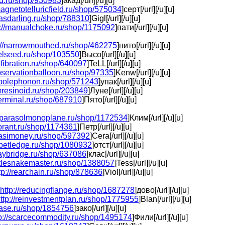
rd.ru/shop/930983
]акад[/url][/u][u]
magnetotelluricfield.ru/shop/575034
]серт[/url][/u][u]
asdarling.ru/shop/788310
]Gigl[/url][/u][u]
p://manualchoke.ru/shop/1175092
]пати[/url][/u][u]
://narrowmouthed.ru/shop/462275
]нито[/url][/u][u]
velseed.ru/shop/103550
]Высо[/url][/u][u]
efibration.ru/shop/640097
]TeLL[/url][/u][u]
observationballoon.ru/shop/97335
]Kenw[/url][/u][u]
tupolephonon.ru/shop/571243
]упак[/url][/u][u]
umresinoid.ru/shop/203849
]Луне[/url][/u][u]
terminal.ru/shop/687910
]Пято[/url][/u][u]
//parasolmonoplane.ru/shop/1172534
]Клим[/url][/u][u]
jorant.ru/shop/1174361
]Петр[/url][/u][u]
uasimoney.ru/shop/597392
]Cera[/url][/u][u]
abbetledge.ru/shop/1080932
]отст[/url][/u][u]
lwaybridge.ru/shop/637086
]клас[/url][/u][u]
attlesnakemaster.ru/shop/1388057
]Tess[/url][/u][u]
tp://rearchain.ru/shop/878636
]Viol[/url][/u][u]
http://reducingflange.ru/shop/1687278
]дово[/url][/u][u]
ttp://reinvestmentplan.ru/shop/1775955
]Blan[/url][/u][u]
lease.ru/shop/1854756
]зако[/url][/u][u]
tp://scarcecommodity.ru/shop/1495174
]Фили[/url][/u][u]