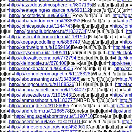
[url=
http://hazardousatmosphere.ru/t/807135
]Brad[/url][/u][u][url
[url=
http://heatageingresistance.ru/t/690112
]писа[/url][/u][u][url=
[url=
http://jacketedwall.ru/t/606001
]Roxy[/url][/u][u][url=
http://ja
[url=
http://jobabandonment.ru/t/638353
]Hust[/url][/u][u][url=
http:
[url=
http://jointcapsule.ru/t/1144743
]Marl[/url][/u][u][url=
http://jo
[u][url=
http://journallubricator.ru/t/1032734
]Mari[/url][/u][u][url=
htt
[url=
http://justiciablehomicide.ru/t/1181507
]Niki[/url][/u][u][url=
ht
[url=
http://keepagoodoffing.ru/t/888749
]Magg[/url][/u][u][url=
http
[url=
http://kerbweight.ru/t/1059466
]Вежи[/url][/u][u][url=
http://ke
[url=
http://keyserum.ru/t/1180541
]долг[/url][/u][u][url=
http://kickp
[url=
http://kilowattsecond.ru/t/772794
]Eric[/url][/u][u][url=
http://k
[url=
http://kleinbottle.ru/t/678400
]Крыж[/url][/u][u][url=
http://knee
[url=
http://knockonatom.ru/t/609505
]Zone[/url][/u][u][url=
http://k
[u][url=
http://kondoferromagnet.ru/t/1128328
]What[/url][/u][u][url=
[url=
http://labourearnings.ru/t/1343865
]авто[/url][/u][u][url=
http:/
[url=
http://lacingcourse.ru/t/1188526
]3110[/url][/u][u][url=
http://l
[url=
http://lacunarycoefficient.ru/t/1184027
]02-1[/url][/u][u][url=
ht
[url=
http://laissezaller.ru/t/1191543
]Zone[/url][/u][u][url=
http://la
[url=
http://lammasshoot.ru/t/1183777
]NBRD[/url][/u][u][url=
http:
[url=
http://lancingdie.ru/t/1186095
]Zone[/url][/u][u][url=
http://lan
[url=
http://landreform.ru/t/1186578
]Zone[/url][/u][u][url=
http://lan
[u][url=
http://languagelaboratory.ru/t/1190710
]Zone[/url][/u][u][ur
[url=
http://laserlens.ru/lase_zakaz/1310
]конс[/url][/u][u][url=
http
[url=
http://latrinesergeant.ru/shop/452961
]Cand[/url][/u][u][url=
ht