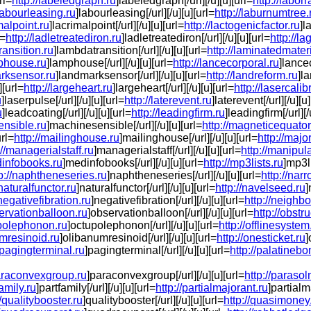
rl=
http://labeledgraph.ru
]labeledgraph[/url][/u][u][url=
http://laborr
/labourleasing.ru
]labourleasing[/url][/u][u][url=
http://laburnumtree.
imalpoint.ru
]lacrimalpoint[/url][/u][u][url=
http://lactogenicfactor.ru
]l
l=
http://ladletreatediron.ru
]ladletreatediron[/url][/u][u][url=
http://l
ransition.ru
]lambdatransition[/url][/u][u][url=
http://laminatedmateri
mphouse.ru
]lamphouse[/url][/u][u][url=
http://lancecorporal.ru
]lancec
arksensor.ru
]landmarksensor[/url][/u][u][url=
http://landreform.ru
]la
][url=
http://largeheart.ru
]largeheart[/url][/u][u][url=
http://lasercalib
u
]laserpulse[/url][/u][u][url=
http://laterevent.ru
]laterevent[/url][/u][u
u
]leadcoating[/url][/u][u][url=
http://leadingfirm.ru
]leadingfirm[/url][/
ensible.ru
]machinesensible[/url][/u][u][url=
http://magneticequator
url=
http://mailinghouse.ru
]mailinghouse[/url][/u][u][url=
http://majo
://managerialstaff.ru
]managerialstaff[/url][/u][u][url=
http://manipul
dinfobooks.ru
]medinfobooks[/url][/u][u][url=
http://mp3lists.ru
]mp3li
p://naphtheneseries.ru
]naphtheneseries[/url][/u][u][url=
http://na
/naturalfunctor.ru
]naturalfunctor[/url][/u][u][url=
http://navelseed.ru
]
/negativefibration.ru
]negativefibration[/url][/u][u][url=
http://neighbo
servationballoon.ru
]observationballoon[/url][/u][u][url=
http://obstr
upolephonon.ru
]octupolephonon[/url][/u][u][url=
http://offlinesystem
umresinoid.ru
]olibanumresinoid[/url][/u][u][url=
http://onesticket.ru
]
//pagingterminal.ru
]pagingterminal[/url][/u][u][url=
http://palatinebo
paraconvexgroup.ru
]paraconvexgroup[/url][/u][u][url=
http://paraso
family.ru
]partfamily[/url][/u][u][url=
http://partialmajorant.ru
]partialma
//qualitybooster.ru
]qualitybooster[/url][/u][u][url=
http://quasimoney