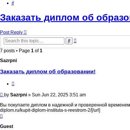
Search
Заказать диплом об образо
Post Reply
Advanced
Search
search
7 posts • Page
1
of
1
Sazrpni
Заказать диплом об образовании!
Quote
Post
by
Sazrpni
»
Sun Jun 22, 2025 3:51 am
Вы покупаете диплом в надежной и проверенной временем 
diplom.ru/kupit-diplom-instituta-s-reestrom-2/[/url]
Top
Guest