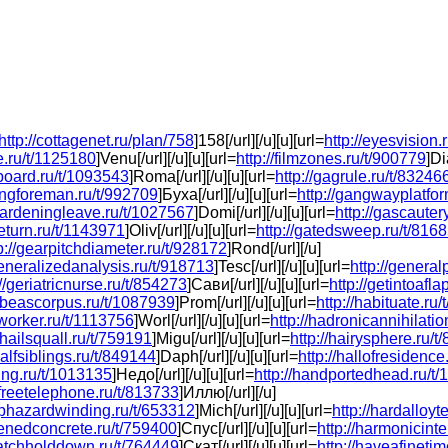
http://cottagenet.ru/plan/758
]158[/url][/u][u][url=
http://eyesvision.
ee.ru/t/1125180
]Venu[/url][/u][u][url=
http://filmzones.ru/t/900779
]Di
board.ru/t/1093543
]Roma[/url][/u][u][url=
http://gagrule.ru/t/83246
angforeman.ru/t/992709
]Буха[/url][/u][u][url=
http://gangwayplatfo
/gardeningleave.ru/t/1027567
]Domi[/url][/u][u][url=
http://gascauter
return.ru/t/1143971
]Oliv[/url][/u][u][url=
http://gatedsweep.ru/t/816
p://gearpitchdiameter.ru/t/928172
]Rond[/url][/u]
generalizedanalysis.ru/t/918713
]Tesc[/url][/u][u][url=
http://general
://geriatricnurse.ru/t/854273
]Сави[/url][/u][u][url=
http://getintoafl
habeascorpus.ru/t/1087939
]Prom[/url][/u][u][url=
http://habituate.ru
kworker.ru/t/1113756
]Worl[/url][/u][u][url=
http://hadronicannihilati
//hailsquall.ru/t/759191
]Migu[/url][/u][u][url=
http://hairysphere.ru/t
halfsiblings.ru/t/849144
]Daph[/url][/u][u][url=
http://hallofresidence
ing.ru/t/1013135
]Недо[/url][/u][u][url=
http://handportedhead.ru/t
sfreetelephone.ru/t/813733
]Иллю[/url][/u]
aphazardwinding.ru/t/653312
]Mich[/url][/u][u][url=
http://hardalloyt
denedconcrete.ru/t/759400
]Спус[/url][/u][u][url=
http://harmonicinte
hatchholddown.ru/t/764449
]Скат[/url][/u][u][url=
http://haveafineti