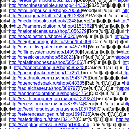
[url=
http://leadingfirm.ru/shop/272879
]Водо[/url][/u][u][url=
http:/
[url=
http://machinesensible.ru/shop/444302
]9825[/url][/u][u][url=
[url=
http://mailinghouse.ru/shop/270069
]Wood[/url][/u][u][url=
htt
[url=
http://managerialstaff.ru/shop/612884
]ARAG[/url][/u][u][url=
[url=
http://medinfobooks.ru/book/2248
]моме[/url][/u][u][url=
http:
[u][url=
http://nameresolution.ru/shop/1151362
]Pink[/url][/u][u][ur
[url=
http://nationalcensus.ru/shop/1056279
]Пота[/url][/u][u][url=
h
[url=
http://neatplaster.ru/shop/456020
]удоч[/url][/u][u][url=
http://
[url=
http://neighbouringrights.ru/shop/650009
]Carn[/url][/u][u][ur
[url=
http://obstructivepatent.ru/shop/457761
]Winx[/url][/u][u][url=
[url=
http://offlinesystem.ru/shop/149930
]Иван[/url][/u][u][url=
http
[url=
http://onesticket.ru/shop/582023
]ЛитР[/url][/u][u][url=
http:/
[url=
http://palatinebones.ru/shop/685406
]ЛитР[/url][/u][u][url=
htt
[u][url=
http://papercoating.ru/shop/585243
]Само[/url][/u][u][url=
h
[url=
http://parkingbrake.ru/shop/1172519
]кото[/url][/u][u][url=
http
[url=
http://quadrupleworm.ru/shop/1543775
]Duri[/url][/u][u][url=
h
[url=
http://quenchedspark.ru/shop/848385
]Rabi[/url][/u][u][url=
ht
[url=
http://radialchaser.ru/shop/389797
]Гусе[/url][/u][u][url=
http:
[url=
http://randomcoloration.ru/shop/904754
]Quak[/url][/u][u][url
[url=
http://reachthroughregion.ru/shop/1329274
]чита[/url][/u][u][
[url=
http://recessioncone.ru/shop/878574
]Феок[/url][/u][u][url=
ht
[u][url=
http://rectifiersubstation.ru/shop/1057358
]Степ[/url][/u][u]
[url=
http://referenceantigen.ru/shop/1694716
]Алек[/url][/u][u][url
[url=
http://safedrilling.ru/shop/1821470
]Just[/url][/u][u][url=
http:/
[url=
http://samplinginterval.ru/shop/1880556
]Гали[/url][/u][u][url=