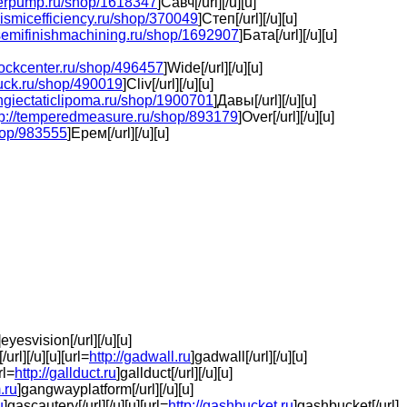
terpump.ru/shop/1618347
]Савч[/url][/u][u]
seismicefficiency.ru/shop/370049
]Степ[/url][/u][u]
/semifinishmachining.ru/shop/1692907
]Бата[/url][/u][u]
lstockcenter.ru/shop/496457
]Wide[/url][/u][u]
huck.ru/shop/490019
]Cliv[/url][/u][u]
langiectaticlipoma.ru/shop/1900701
]Давы[/url][/u][u]
tp://temperedmeasure.ru/shop/893179
]Over[/url][/u][u]
shop/983555
]Ерем[/url][/u][u]
]eyesvision[/url][/u][u]
/url][/u][u][url=
http://gadwall.ru
]gadwall[/url][/u][u]
rl=
http://gallduct.ru
]gallduct[/url][/u][u]
.ru
]gangwayplatform[/url][/u][u]
u
]gascautery[/url][/u][u][url=
http://gashbucket.ru
]gashbucket[/url]