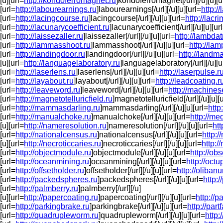
[u][url=
http://kondoferromagnet.ru
]kondoferromagnet[/url][/u][u][u
[url=
http://labourearnings.ru
]labourearnings[/url][/u][u][url=
http:/
[url=
http://lacingcourse.ru
]lacingcourse[/url][/u][u][url=
http://lacr
[url=
http://lacunarycoefficient.ru
]lacunarycoefficient[/url][/u][u][ur
[url=
http://laissezaller.ru
]laissezaller[/url][/u][u][url=
http://lambdat
[url=
http://lammasshoot.ru
]lammasshoot[/url][/u][u][url=
http://la
[url=
http://landingdoor.ru
]landingdoor[/url][/u][u][url=
http://landm
[u][url=
http://languagelaboratory.ru
]languagelaboratory[/url][/u][u
[url=
http://laserlens.ru
]laserlens[/url][/u][u][url=
http://laserpulse.r
[url=
http://layabout.ru
]layabout[/url][/u][u][url=
http://leadcoating.r
[url=
http://leaveword.ru
]leaveword[/url][/u][u][url=
http://machines
[url=
http://magnetotelluricfield.ru
]magnetotelluricfield[/url][/u][u][
[url=
http://mammasdarling.ru
]mammasdarling[/url][/u][u][url=
http
[url=
http://manualchoke.ru
]manualchoke[/url][/u][u][url=
http://me
[u][url=
http://nameresolution.ru
]nameresolution[/url][/u][u][url=
htt
[url=
http://nationalcensus.ru
]nationalcensus[/url][/u][u][url=
http:/
[u][url=
http://necroticcaries.ru
]necroticcaries[/url][/u][u][url=
http:/
[url=
http://objectmodule.ru
]objectmodule[/url][/u][u][url=
http://ob
[url=
http://oceanmining.ru
]oceanmining[/url][/u][u][url=
http://oct
[url=
http://offsetholder.ru
]offsetholder[/url][/u][u][url=
http://oliban
[url=
http://packedspheres.ru
]packedspheres[/url][/u][u][url=
http:
[url=
http://palmberry.ru
]palmberry[/url][/u]
[u][url=
http://papercoating.ru
]papercoating[/url][/u][u][url=
http://
[url=
http://parkingbrake.ru
]parkingbrake[/url][/u][u][url=
http://part
[url=
http://quadrupleworm.ru
]quadrupleworm[/url][/u][u][url=
http: