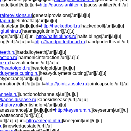
del[/url][/u][u][url=
http://gaussianfilter.ru
]gaussianfilter[/url][/u]
eralprovisions.ru
]generalprovisions[/url][/u][u]
flap.ru
]getintoaflap[/url][/u][u]
ituate[/url][/u][u][url=
http://hackedbolt.ru
]hackedbolt[/url][/u][u]
glutinin.ru
]haemagglutinin[/url][/u][u]
nge[/url][/u][u][url=
http://halfsiblings.ru
]halfsiblings[/url][/u][u]
g[/url][/u][u][url=
http://handportedhead.ru
]handportedhead[/url]
yteeth.ru
]hardalloyteeth[/url][/u][u]
action.ru
]harmonicinteraction[/url][/u][u]
me.ru
]haveafinetime[/url][/u][u]
://heartofgold.ru
]heartofgold[/url][/u][u]
ydutymetalcutting.ru
]heavydutymetalcutting[/url][/u][u]
ibtypecrane[/url][/u][u]
ormation[/url][/u][u][url=
http://jointcapsule.ru
]jointcapsule[/url][/u]
annels.ru
]junctionofchannels[/url][/u][u]
//kaposidisease.ru
]kaposidisease[/url][/u][u]
ishglory.ru
]kentishglory[/url][/u][u]
nassurance[/url][/u][u][url=
http://keyserum.ru
]keyserum[/url][/u]
owattsecond[/url][/u][u]
url][/u][u][url=
http://kneejoint.ru
]kneejoint[/url][/u][u]
ru
]knowledgestate[/url][/u]