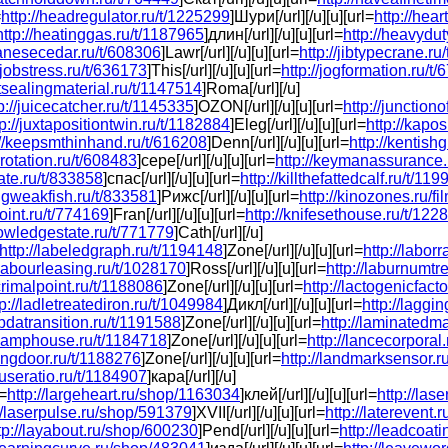
=
http://headregulator.ru/t/1225299
]Шури[/url][/u][u][url=
http://hea
http://heatinggas.ru/t/1187965
]длин[/url][/u][u][url=
http://heavydu
panesecedar.ru/t/608306
]Lawr[/url][/u][u][url=
http://jibtypecrane.ru
//jobstress.ru/t/636173
]This[/url][/u][u][url=
http://jogformation.ru/t
intsealingmaterial.ru/t/1147514
]Roma[/url][/u]
p://juicecatcher.ru/t/1145335
]OZON[/url][/u][u][url=
http://junction
tp://juxtapositiontwin.ru/t/1182884
]Eleg[/url][/u][u][url=
http://kapo
://keepsmthinhand.ru/t/616208
]Denn[/url][/u][u][url=
http://kentish
rrrotation.ru/t/608483
]сере[/url][/u][u][url=
http://keymanassurance.
late.ru/t/833858
]спас[/url][/u][u][url=
http://killthefattedcalf.ru/t/11
ingweakfish.ru/t/833581
]Рижс[/url][/u][u][url=
http://kinozones.ru/f
joint.ru/t/774169
]Fran[/url][/u][u][url=
http://knifesethouse.ru/t/122
nowledgestate.ru/t/771779
]Cath[/url][/u]
http://labeledgraph.ru/t/1194148
]Zone[/url][/u][u][url=
http://labor
/labourleasing.ru/t/1028170
]Ross[/url][/u][u][url=
http://laburnumtr
acrimalpoint.ru/t/1188086
]Zone[/url][/u][u][url=
http://lactogenicfact
tp://ladletreatediron.ru/t/1049984
]Дикл[/url][/u][u][url=
http://laggi
mbdatransition.ru/t/1191588
]Zone[/url][/u][u][url=
http://laminatedma
//lamphouse.ru/t/1184718
]Zone[/url][/u][u][url=
http://lancecorporal
dingdoor.ru/t/1188276
]Zone[/url][/u][u][url=
http://landmarksensor.r
duseratio.ru/t/1184907
]кара[/url][/u]
l=
http://largeheart.ru/shop/1163034
]клей[/url][/u][u][url=
http://las
://laserpulse.ru/shop/591379
]XVII[/url][/u][u][url=
http://laterevent
tp://layabout.ru/shop/600230
]Pend[/url][/u][u][url=
http://leadcoat