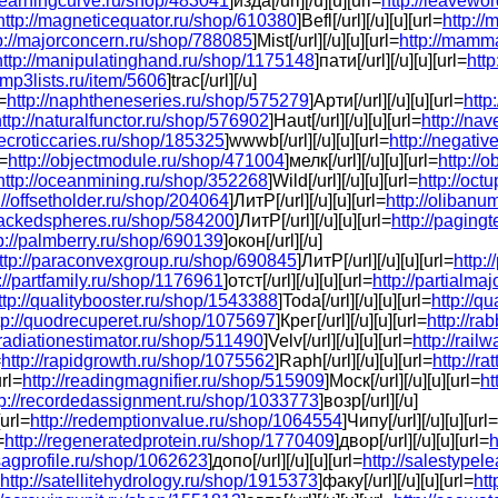
/learningcurve.ru/shop/483041
]изда[/url][/u][u][url=
http://leavewo
http://magneticequator.ru/shop/610380
]Befl[/url][/u][u][url=
http://
p://majorconcern.ru/shop/788085
]Mist[/url][/u][u][url=
http://mamm
http://manipulatinghand.ru/shop/1175148
]пати[/url][/u][u][url=
htt
//mp3lists.ru/item/5606
]trac[/url][/u]
l=
http://naphtheneseries.ru/shop/575279
]Арти[/url][/u][u][url=
http
ttp://naturalfunctor.ru/shop/576902
]Haut[/url][/u][u][url=
http://na
necroticcaries.ru/shop/185325
]wwwb[/url][/u][u][url=
http://negativ
l=
http://objectmodule.ru/shop/471004
]мелк[/url][/u][u][url=
http://
http://oceanmining.ru/shop/352268
]Wild[/url][/u][u][url=
http://oc
://offsetholder.ru/shop/204064
]ЛитР[/url][/u][u][url=
http://oliban
/packedspheres.ru/shop/584200
]ЛитР[/url][/u][u][url=
http://paging
p://palmberry.ru/shop/690139
]окон[/url][/u]
ttp://paraconvexgroup.ru/shop/690845
]ЛитР[/url][/u][u][url=
http:
://partfamily.ru/shop/1176961
]отст[/url][/u][u][url=
http://partialma
ttp://qualitybooster.ru/shop/1543388
]Toda[/url][/u][u][url=
http://q
tp://quodrecuperet.ru/shop/1075697
]Крег[/url][/u][u][url=
http://r
//radiationestimator.ru/shop/511490
]Velv[/url][/u][u][url=
http://rai
=
http://rapidgrowth.ru/shop/1075562
]Raph[/url][/u][u][url=
http://r
url=
http://readingmagnifier.ru/shop/515909
]Моск[/url][/u][u][url=
ht
tp://recordedassignment.ru/shop/1033773
]возр[/url][/u]
[url=
http://redemptionvalue.ru/shop/1064554
]Чипу[/url][/u][u][url=
=
http://regeneratedprotein.ru/shop/1770409
]двор[/url][/u][u][url=
h
/sagprofile.ru/shop/1062623
]допо[/url][/u][u][url=
http://salestype
http://satellitehydrology.ru/shop/1915373
]факу[/url][/u][u][url=
ht