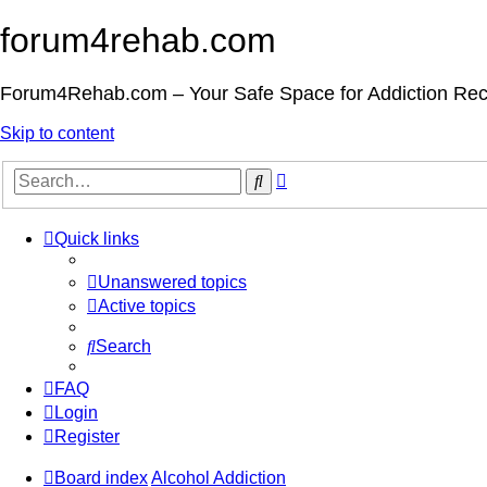
forum4rehab.com
Forum4Rehab.com – Your Safe Space for Addiction Re
Skip to content
Advanced
Search
search
Quick links
Unanswered topics
Active topics
Search
FAQ
Login
Register
Board index
Alcohol Addiction