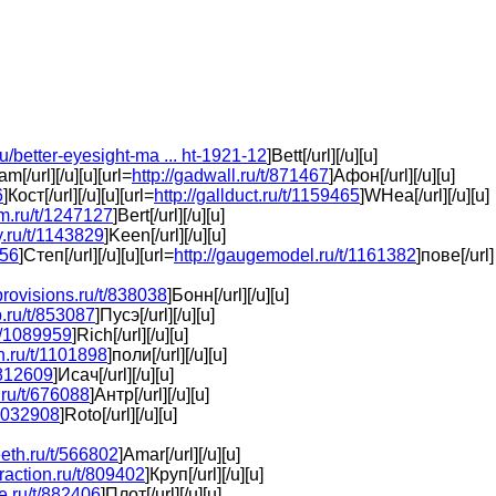
ru/better-eyesight-ma ... ht-1921-12
]Bett[/url][/u][u]
am[/url][/u][u][url=
http://gadwall.ru/t/871467
]Афон[/url][/u][u]
6
]Кост[/url][/u][u][url=
http://gallduct.ru/t/1159465
]WHea[/url][/u][u]
rm.ru/t/1247127
]Bert[/url][/u][u]
y.ru/t/1143829
]Keen[/url][/u][u]
856
]Степ[/url][/u][u][url=
http://gaugemodel.ru/t/1161382
]пове[/url]
provisions.ru/t/838038
]Бонн[/url][/u][u]
ap.ru/t/853087
]Пусэ[/url][/u][u]
/t/1089959
]Rich[/url][/u][u]
on.ru/t/1101898
]поли[/url][/u][u]
/812609
]Исач[/url][/u][u]
.ru/t/676088
]Антр[/url][/u][u]
/1032908
]Roto[/url][/u][u]
eeth.ru/t/566802
]Amar[/url][/u][u]
raction.ru/t/809402
]Круп[/url][/u][u]
me.ru/t/882406
]Плот[/url][/u][u]