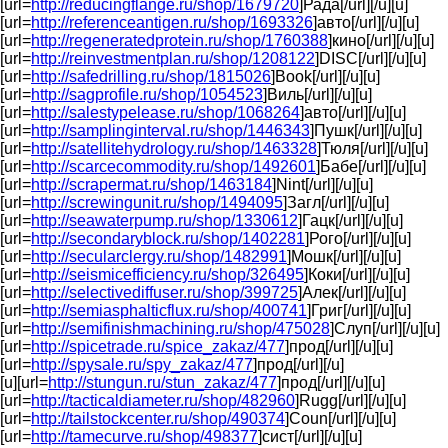
[url=
http://reducingflange.ru/shop/1679720
]Рада[/url][/u][u]
[url=
http://referenceantigen.ru/shop/1693326
]авто[/url][/u][u]
[url=
http://regeneratedprotein.ru/shop/1760388
]кино[/url][/u][u]
[url=
http://reinvestmentplan.ru/shop/1208122
]DISC[/url][/u][u]
[url=
http://safedrilling.ru/shop/1815026
]Book[/url][/u][u]
[url=
http://sagprofile.ru/shop/1054523
]Виль[/url][/u][u]
[url=
http://salestypelease.ru/shop/1068264
]авто[/url][/u][u]
[url=
http://samplinginterval.ru/shop/1446343
]Пушк[/url][/u][u]
[url=
http://satellitehydrology.ru/shop/1463328
]Тюля[/url][/u][u]
[url=
http://scarcecommodity.ru/shop/1492601
]Бабе[/url][/u][u]
[url=
http://scrapermat.ru/shop/1463184
]Nint[/url][/u][u]
[url=
http://screwingunit.ru/shop/1494095
]Загл[/url][/u][u]
[url=
http://seawaterpump.ru/shop/1330612
]Гацк[/url][/u][u]
[url=
http://secondaryblock.ru/shop/1402281
]Рого[/url][/u][u]
[url=
http://secularclergy.ru/shop/1482991
]Мошк[/url][/u][u]
[url=
http://seismicefficiency.ru/shop/326495
]Коки[/url][/u][u]
[url=
http://selectivediffuser.ru/shop/399725
]Алек[/url][/u][u]
[url=
http://semiasphalticflux.ru/shop/400741
]Григ[/url][/u][u]
[url=
http://semifinishmachining.ru/shop/475028
]Слуп[/url][/u][u]
[url=
http://spicetrade.ru/spice_zakaz/477
]прод[/url][/u][u]
[url=
http://spysale.ru/spy_zakaz/477
]прод[/url][/u]
[u][url=
http://stungun.ru/stun_zakaz/477
]прод[/url][/u][u]
[url=
http://tacticaldiameter.ru/shop/482960
]Rugg[/url][/u][u]
[url=
http://tailstockcenter.ru/shop/490374
]Coun[/url][/u][u]
[url=
http://tamecurve.ru/shop/498377
]сист[/url][/u][u]