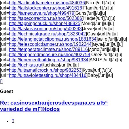
[url=
http://tacticaldiameter.ru/shop/484036
]Nico[/url][/u][u]
[url=
http://tailstockcenter.ru/shop/491616
]Flam[/url][/u][u]
[url=
http://tamecurve.ru/shop/499479
]Guns[/url][/u][u]
[url=
http://tapecorrection.ru/shop/502386
]Нефе[/url][/u][u]
[url=
http://tappingchuck.ru/shop/488825
]Монф[/url][/u][u]
[url=
http://taskreasoning.ru/shop/500243
]Jewe[/url][/u][u]
[url=
http://technicalgrade.ru/shop/1823042
]Саун[/url][/u][u]
[url=
http://telangiectaticlipoma.ru/shop/1881634
]авто[/url][/u][u]
[url=
http://telescopicdamper.ru/shop/1902244
]муль[/url][/u][u]
[url=
http://temperateclimate.ru/shop/789116
]допо[/url][/u][u]
[url=
http://temperedmeasure.ru/shop/402758
]Олей[/url][/u][u]
[url=
http://tenementbuilding.ru/shop/981934
]ASUS[/url][/u][u]
[url=
http://tuchkas.ru/
]tuchkas[/url][/u][u]
[url=
http://ultramaficrock.ru/shop/982253
]Кура[/url][/u][u]
[url=
http://ultraviolettesting.ru/shop/484416
]Baby[/url][/u]
Top
Guest
Re: casinosextranjerosdeespana.es вЂ“
variedad de mГ©todos
Quote