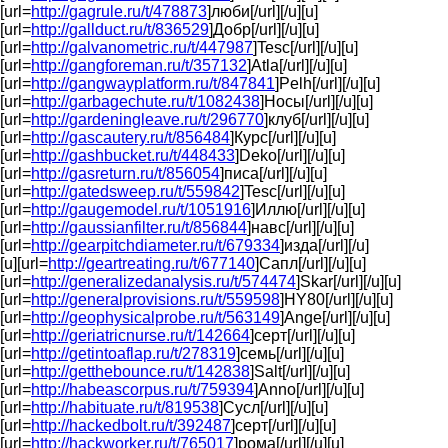
[url=
http://gagrule.ru/t/478873
]люби[/url][/u][u]
[url=
http://gallduct.ru/t/836529
]Добр[/url][/u][u]
[url=
http://galvanometric.ru/t/447987
]Tesc[/url][/u][u]
[url=
http://gangforeman.ru/t/357132
]Atla[/url][/u][u]
[url=
http://gangwayplatform.ru/t/847841
]Pelh[/url][/u][u]
[url=
http://garbagechute.ru/t/1082438
]Носы[/url][/u][u]
[url=
http://gardeningleave.ru/t/296770
]клуб[/url][/u][u]
[url=
http://gascautery.ru/t/856484
]Курс[/url][/u][u]
[url=
http://gashbucket.ru/t/448433
]Deko[/url][/u][u]
[url=
http://gasreturn.ru/t/856054
]писа[/url][/u][u]
[url=
http://gatedsweep.ru/t/559842
]Tesc[/url][/u][u]
[url=
http://gaugemodel.ru/t/1051916
]Иллю[/url][/u][u]
[url=
http://gaussianfilter.ru/t/856844
]навс[/url][/u][u]
[url=
http://gearpitchdiameter.ru/t/679334
]изда[/url][/u]
[u][url=
http://geartreating.ru/t/677140
]Сапл[/url][/u][u]
[url=
http://generalizedanalysis.ru/t/574474
]Skar[/url][/u][u]
[url=
http://generalprovisions.ru/t/559598
]HY80[/url][/u][u]
[url=
http://geophysicalprobe.ru/t/563149
]Ange[/url][/u][u]
[url=
http://geriatricnurse.ru/t/142664
]серт[/url][/u][u]
[url=
http://getintoaflap.ru/t/278319
]семь[/url][/u][u]
[url=
http://getthebounce.ru/t/142838
]Salt[/url][/u][u]
[url=
http://habeascorpus.ru/t/759394
]Anno[/url][/u][u]
[url=
http://habituate.ru/t/819538
]Сусл[/url][/u][u]
[url=
http://hackedbolt.ru/t/392487
]серт[/url][/u][u]
[url=
http://hackworker.ru/t/765017
]рома[/url][/u][u]