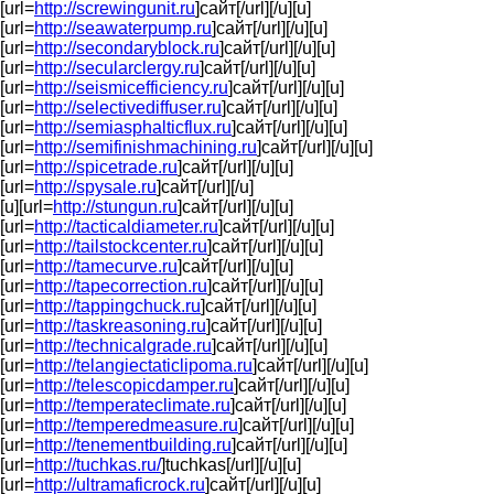
[url=
http://screwingunit.ru
]сайт[/url][/u][u]
[url=
http://seawaterpump.ru
]сайт[/url][/u][u]
[url=
http://secondaryblock.ru
]сайт[/url][/u][u]
[url=
http://secularclergy.ru
]сайт[/url][/u][u]
[url=
http://seismicefficiency.ru
]сайт[/url][/u][u]
[url=
http://selectivediffuser.ru
]сайт[/url][/u][u]
[url=
http://semiasphalticflux.ru
]сайт[/url][/u][u]
[url=
http://semifinishmachining.ru
]сайт[/url][/u][u]
[url=
http://spicetrade.ru
]сайт[/url][/u][u]
[url=
http://spysale.ru
]сайт[/url][/u]
[u][url=
http://stungun.ru
]сайт[/url][/u][u]
[url=
http://tacticaldiameter.ru
]сайт[/url][/u][u]
[url=
http://tailstockcenter.ru
]сайт[/url][/u][u]
[url=
http://tamecurve.ru
]сайт[/url][/u][u]
[url=
http://tapecorrection.ru
]сайт[/url][/u][u]
[url=
http://tappingchuck.ru
]сайт[/url][/u][u]
[url=
http://taskreasoning.ru
]сайт[/url][/u][u]
[url=
http://technicalgrade.ru
]сайт[/url][/u][u]
[url=
http://telangiectaticlipoma.ru
]сайт[/url][/u][u]
[url=
http://telescopicdamper.ru
]сайт[/url][/u][u]
[url=
http://temperateclimate.ru
]сайт[/url][/u][u]
[url=
http://temperedmeasure.ru
]сайт[/url][/u][u]
[url=
http://tenementbuilding.ru
]сайт[/url][/u][u]
[url=
http://tuchkas.ru/
]tuchkas[/url][/u][u]
[url=
http://ultramaficrock.ru
]сайт[/url][/u][u]