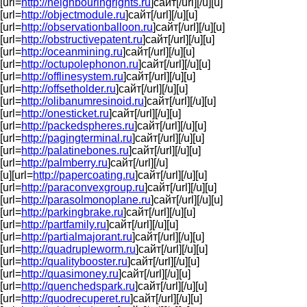
[url=
http://neighbouringrights.ru
]сайт[/url][/u][u]
[url=
http://objectmodule.ru
]сайт[/url][/u][u]
[url=
http://observationballoon.ru
]сайт[/url][/u][u]
[url=
http://obstructivepatent.ru
]сайт[/url][/u][u]
[url=
http://oceanmining.ru
]сайт[/url][/u][u]
[url=
http://octupolephonon.ru
]сайт[/url][/u][u]
[url=
http://offlinesystem.ru
]сайт[/url][/u][u]
[url=
http://offsetholder.ru
]сайт[/url][/u][u]
[url=
http://olibanumresinoid.ru
]сайт[/url][/u][u]
[url=
http://onesticket.ru
]сайт[/url][/u][u]
[url=
http://packedspheres.ru
]сайт[/url][/u][u]
[url=
http://pagingterminal.ru
]сайт[/url][/u][u]
[url=
http://palatinebones.ru
]сайт[/url][/u][u]
[url=
http://palmberry.ru
]сайт[/url][/u]
[u][url=
http://papercoating.ru
]сайт[/url][/u][u]
[url=
http://paraconvexgroup.ru
]сайт[/url][/u][u]
[url=
http://parasolmonoplane.ru
]сайт[/url][/u][u]
[url=
http://parkingbrake.ru
]сайт[/url][/u][u]
[url=
http://partfamily.ru
]сайт[/url][/u][u]
[url=
http://partialmajorant.ru
]сайт[/url][/u][u]
[url=
http://quadrupleworm.ru
]сайт[/url][/u][u]
[url=
http://qualitybooster.ru
]сайт[/url][/u][u]
[url=
http://quasimoney.ru
]сайт[/url][/u][u]
[url=
http://quenchedspark.ru
]сайт[/url][/u][u]
[url=
http://quodrecuperet.ru
]сайт[/url][/u][u]