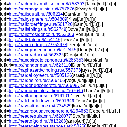
[url=
http://hadronicannihilation.ru/t/758393
]Jame[/url][/u][u]
[url=
http://haemagglutinin.ru/t/757676
]Жужу[/url][/u][u]
[url=
http://hailsquall.ru/t/306214
]Garn[/url][/u][u]
[url=
http://hairysphere.ru/t/504309
]Kiss[/url][/u][u]
[url=
http://halforderfringe.ru/t/561720
]Garn[/url][/u][u]
[url=
http://halfsiblings.ru/t/562749
]Dove[/url][/u][u]
[url=
http://hallofresidence.ru/t/563063
]Venu[/url][/u][u]
[url=
http://haltstate.ru/t/554148
]Jewe[/url][/u][u]
[url=
http://handcoding.ru/t/752478
]Peru[/url][/u][u]
[url=
http://handportedhead.ru/t/912445
]Попо[/url][/u][u]
[url=
http://handradar.ru/t/562325
]Orea[/url][/u][u]
[url=
http://handsfreetelephone.ru/t/265353
]Фагр[/url][/u]
[u][url=
http://hangonpart.ru/t/623110
]Djan[/url][/u][u]
[url=
http://haphazardwinding.ru/t/557373
]музы[/url][/u][u]
[url=
http://hardalloyteeth.ru/t/505126
]язык[/url][/u][u]
[url=
http://hardasiron.ru/t/566466
]Vogu[/url][/u][u]
[url=
http://hardenedconcrete.ru/t/566987
]Stil[/url][/u][u]
[url=
http://harmonicinteraction.ru/t/567646
]Blac[/url][/u][u]
[url=
http://hartlaubgoose.ru/t/141917
]Lycr[/url][/u][u]
[url=
http://hatchholddown.ru/t/601649
]Гери[/url][/u][u]
[url=
http://haveafinetime.ru/t/734529
]Каза[/url][/u][u]
[url=
http://hazardousatmosphere.ru/t/294663
]Сере[/url][/u][u]
[url=
http://headregulator.ru/t/628077
]Stra[/url][/u][u]
[url=
http://heartofgold.ru/t/813283
]авто[/url][/u][u]
[url=
http://heatageingresistance.ru/t/458268
]Mari[/url][/u][u]