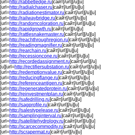
[url=
http://rabbetledge.ru
]сайт[/url][/u][u]
[url=
http://radialchaser.ru
]сайт[/url][/u][u]
[url=
http://radiationestimator.ru
]сайт[/url][/u][u]
[url=
http://railwaybridge.ru
]сайт[/url][/u][u]
[url=
http://randomcoloration.ru
]сайт[/url][/u][u]
[url=
http://rapidgrowth.ru
]сайт[/url][/u][u]
[url=
http://rattlesnakemaster.ru
]сайт[/url][/u][u]
[url=
http://reachthroughregion.ru
]сайт[/url][/u][u]
[url=
http://readingmagnifier.ru
]сайт[/url][/u][u]
[url=
http://rearchain.ru
]сайт[/url][/u][u]
[url=
http://recessioncone.ru
]сайт[/url][/u][u]
[url=
http://recordedassignment.ru
]сайт[/url][/u]
[u][url=
http://rectifiersubstation.ru
]сайт[/url][/u][u]
[url=
http://redemptionvalue.ru
]сайт[/url][/u][u]
[url=
http://reducingflange.ru
]сайт[/url][/u][u]
[url=
http://referenceantigen.ru
]сайт[/url][/u][u]
[url=
http://regeneratedprotein.ru
]сайт[/url][/u][u]
[url=
http://reinvestmentplan.ru
]сайт[/url][/u][u]
[url=
http://safedrilling.ru
]сайт[/url][/u][u]
[url=
http://sagprofile.ru
]сайт[/url][/u][u]
[url=
http://salestypelease.ru
]сайт[/url][/u][u]
[url=
http://samplinginterval.ru
]сайт[/url][/u][u]
[url=
http://satellitehydrology.ru
]сайт[/url][/u][u]
[url=
http://scarcecommodity.ru
]сайт[/url][/u][u]
[url=
http://scrapermat.ru
]сайт[/url][/u][u]