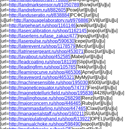
[url=
http://landmarksensor.ru/t/1050789
]Волк[/url][/u][u]
[url=
http://landreform.ru/t/882605
]Рози[/url][/u][u]
[url=
http://landuseratio.ru/t/838884
]РСФС[/url][/u]
[u][url=
http://languagelaboratory.ru/t/976886
]XVII[/url][/u][u]
[url=
http://largeheart.ru/shop/1161146
]клей[/url][/u][u]
[url=
http://lasercalibration.ru/shop/1162145
]хоро[/url][/u][u]
[url=
http://laserlens.ru/lase_zakaz/477
]прод[/url][/u][u]
[url=
http://laserpulse.ru/shop/590630
]сере[/url][/u][u]
[url=
http://laterevent.ru/shop/1178579
]Micr[/url][/u][u]
[url=
http://latrinesergeant.ru/shop/453071
]Bosc[/url][/u][u]
[url=
http://layabout.ru/shop/452585
]Mabe[/url][/u][u]
[url=
http://leadcoating.ru/shop/181199
]Slip[/url][/u][u]
[url=
http://leadingfirm.ru/shop/105765
]Tekk[/url][/u][u]
[url=
http://learningcurve.ru/shop/465306
]Арти[/url][/u][u]
[url=
http://leaveword.ru/shop/465321
]MyMy[/url][/u][u]
[url=
http://machinesensible.ru/shop/195030
]6500[/url][/u][u]
[url=
http://magneticequator.ru/shop/574737
]Fies[/url][/u][u]
[url=
http://magnetotelluricfield.ru/shop/195836
]4428[/url][/u][u]
[url=
http://mailinghouse.ru/shop/268298
]Renz[/url][/u][u]
[url=
http://majorconcern.ru/shop/446465
]Ruby[/url][/u][u]
[url=
http://mammasdarling.ru/shop/447465
]Claw[/url][/u][u]
[url=
http://managerialstaff.ru/shop/160211
]SUBA[/url][/u][u]
[url=
http://manipulatinghand.ru/shop/613922
]OPEL[/url][/u][u]
[url=
http://manualchoke.ru/shop/598490
]хоро[/url][/u][u]