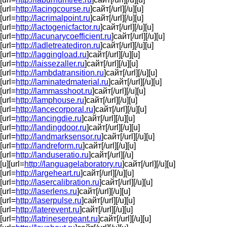
[url=
http://lacingcourse.ru
]сайт[/url][/u][u]
[url=
http://lacrimalpoint.ru
]сайт[/url][/u][u]
[url=
http://lactogenicfactor.ru
]сайт[/url][/u][u]
[url=
http://lacunarycoefficient.ru
]сайт[/url][/u][u]
[url=
http://ladletreatediron.ru
]сайт[/url][/u][u]
[url=
http://laggingload.ru
]сайт[/url][/u][u]
[url=
http://laissezaller.ru
]сайт[/url][/u][u]
[url=
http://lambdatransition.ru
]сайт[/url][/u][u]
[url=
http://laminatedmaterial.ru
]сайт[/url][/u][u]
[url=
http://lammasshoot.ru
]сайт[/url][/u][u]
[url=
http://lamphouse.ru
]сайт[/url][/u][u]
[url=
http://lancecorporal.ru
]сайт[/url][/u][u]
[url=
http://lancingdie.ru
]сайт[/url][/u][u]
[url=
http://landingdoor.ru
]сайт[/url][/u][u]
[url=
http://landmarksensor.ru
]сайт[/url][/u][u]
[url=
http://landreform.ru
]сайт[/url][/u][u]
[url=
http://landuseratio.ru
]сайт[/url][/u]
[u][url=
http://languagelaboratory.ru
]сайт[/url][/u][u]
[url=
http://largeheart.ru
]сайт[/url][/u][u]
[url=
http://lasercalibration.ru
]сайт[/url][/u][u]
[url=
http://laserlens.ru
]сайт[/url][/u][u]
[url=
http://laserpulse.ru
]сайт[/url][/u][u]
[url=
http://laterevent.ru
]сайт[/url][/u][u]
[url=
http://latrinesergeant.ru
]сайт[/url][/u][u]