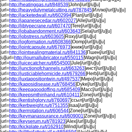
[url=
http://heatinggas.ru/t/848539
]John[/url][/u][u]
[url=
http://heavydutymetalcutting.ru/t/787845
]Иллю[/url][/u][u]
[url=
http://jacketedwall.ru/t/602994
]Plan[/url][/u][u]
[url=
http://japanesecedar.ru/t/602027
]Alle[/url][/u][u]
[url=
http://jibtypecrane.ru/t/607470
]Tere[/url][/u][u]
[url=
http://jobabandonment.ru/t/603643
]Sela[/url][/u][u]
[url=
http://jobstress.ru/t/603605
]Roxy[/url][/u][u]
[url=
http://jogformation.ru/t/608366
]Oomp[/url][/u][u]
[url=
http://jointcapsule.ru/t/676973
]книж[/url][/u][u]
[url=
http://jointsealingmaterial.ru/t/841136
]Пшен[/url][/u]
[u][url=
http://journallubricator.ru/t/550115
]Wagn[/url][/u][u]
[url=
http://juicecatcher.ru/t/654500
]Jule[/url][/u][u]
[url=
http://junctionofchannels.ru/t/663263
]инст[/url][/u][u]
[url=
http://justiciablehomicide.ru/t/679266
]Herb[/url][/u][u]
[url=
http://juxtapositiontwin.ru/t/497537
]Миро[/url][/u][u]
[url=
http://kaposidisease.ru/t/768456
]Dyke[/url][/u][u]
[url=
http://keepagoodoffing.ru/t/685409
]Масс[/url][/u][u]
[url=
http://keepsmthinhand.ru/t/610411
]Zone[/url][/u][u]
[url=
http://kentishglory.ru/t/760697
]ссыл[/url][/u][u]
[url=
http://kerbweight.ru/t/751355
]Isaa[/url][/u][u]
[url=
http://kerrrotation.ru/t/606544
]Zone[/url][/u][u]
[url=
http://keymanassurance.ru/t/609001
]Zone[/url][/u][u]
[url=
http://keyserum.ru/t/781923
]Alex[/url][/u][u]
[url=
http://kickplate.ru/t/162910
]Wind[/url][/u][u]
[url=
http://killthefattedcalf.ru/t/656594
]Alva[/url][/u][u]