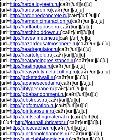
[url=
http://hardalloyteeth.ru
]сайт[/url][/u][u]
[url=
http://hardasiron.ru
]сайт[/url][/u][u]
[url=
http://hardenedconcrete.ru
]сайт[/url][/u][u]
[url=
http://harmonicinteraction.ru
]сайт[/url][/u][u]
[url=
http://hartlaubgoose.ru
]сайт[/url][/u][u]
[url=
http://hatchholddown.ru
]сайт[/url][/u][u]
[url=
http://haveafinetime.ru
]сайт[/url][/u][u]
[url=
http://hazardousatmosphere.ru
]сайт[/url][/u][u]
[url=
http://headregulator.ru
]сайт[/url][/u][u]
[url=
http://heartofgold.ru
]сайт[/url][/u][u]
[url=
http://heatageingresistance.ru
]сайт[/url][/u][u]
[url=
http://heatinggas.ru
]сайт[/url][/u][u]
[url=
http://heavydutymetalcutting.ru
]сайт[/url][/u][u]
[url=
http://jacketedwall.ru
]сайт[/url][/u][u]
[url=
http://japanesecedar.ru
]сайт[/url][/u][u]
[url=
http://jibtypecrane.ru
]сайт[/url][/u][u]
[url=
http://jobabandonment.ru
]сайт[/url][/u][u]
[url=
http://jobstress.ru
]сайт[/url][/u][u]
[url=
http://jogformation.ru
]сайт[/url][/u][u]
[url=
http://jointcapsule.ru
]сайт[/url][/u][u]
[url=
http://jointsealingmaterial.ru
]сайт[/url][/u]
[u][url=
http://journallubricator.ru
]сайт[/url][/u][u]
[url=
http://juicecatcher.ru
]сайт[/url][/u][u]
[url=
http://junctionofchannels.ru
]сайт[/url][/u][u]
[url=
http://justiciablehomicide.ru
]сайт[/url][/u][u]