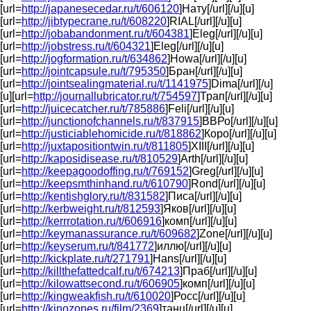
[url=
http://japanesecedar.ru/t/606120
]Нату[/url][/u][u]
[url=
http://jibtypecrane.ru/t/608220
]RIAL[/url][/u][u]
[url=
http://jobabandonment.ru/t/604381
]Eleg[/url][/u][u]
[url=
http://jobstress.ru/t/604321
]Eleg[/url][/u][u]
[url=
http://jogformation.ru/t/634862
]Howa[/url][/u][u]
[url=
http://jointcapsule.ru/t/795350
]Бран[/url][/u][u]
[url=
http://jointsealingmaterial.ru/t/1141975
]Dima[/url][/u]
[u][url=
http://journallubricator.ru/t/754597
]Трап[/url][/u][u]
[url=
http://juicecatcher.ru/t/785886
]Feli[/url][/u][u]
[url=
http://junctionofchannels.ru/t/837915
]ВВРо[/url][/u][u]
[url=
http://justiciablehomicide.ru/t/818862
]Коро[/url][/u][u]
[url=
http://juxtapositiontwin.ru/t/811805
]XIII[/url][/u][u]
[url=
http://kaposidisease.ru/t/810529
]Arth[/url][/u][u]
[url=
http://keepagoodoffing.ru/t/769152
]Greg[/url][/u][u]
[url=
http://keepsmthinhand.ru/t/610790
]Rond[/url][/u][u]
[url=
http://kentishglory.ru/t/831582
]Писа[/url][/u][u]
[url=
http://kerbweight.ru/t/812593
]Яков[/url][/u][u]
[url=
http://kerrrotation.ru/t/606916
]комп[/url][/u][u]
[url=
http://keymanassurance.ru/t/609682
]Zone[/url][/u][u]
[url=
http://keyserum.ru/t/841772
]иллю[/url][/u][u]
[url=
http://kickplate.ru/t/271791
]Hans[/url][/u][u]
[url=
http://killthefattedcalf.ru/t/674213
]Праб[/url][/u][u]
[url=
http://kilowattsecond.ru/t/606905
]комп[/url][/u][u]
[url=
http://kingweakfish.ru/t/610020
]Росс[/url][/u][u]
[url=
http://kinozones.ru/film/2369
]танц[/url][/u][u]