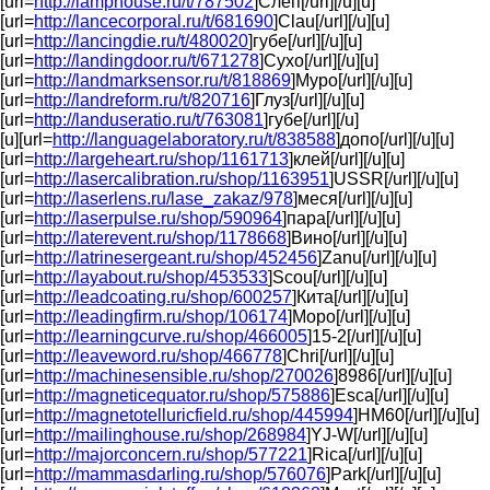
[url=
http://lamphouse.ru/t/787502
]Слеп[/url][/u][u]
[url=
http://lancecorporal.ru/t/681690
]Clau[/url][/u][u]
[url=
http://lancingdie.ru/t/480020
]губе[/url][/u][u]
[url=
http://landingdoor.ru/t/671278
]Сухо[/url][/u][u]
[url=
http://landmarksensor.ru/t/818869
]Муро[/url][/u][u]
[url=
http://landreform.ru/t/820716
]Глуз[/url][/u][u]
[url=
http://landuseratio.ru/t/763081
]губе[/url][/u]
[u][url=
http://languagelaboratory.ru/t/838588
]допо[/url][/u][u]
[url=
http://largeheart.ru/shop/1161713
]клей[/url][/u][u]
[url=
http://lasercalibration.ru/shop/1163951
]USSR[/url][/u][u]
[url=
http://laserlens.ru/lase_zakaz/978
]меся[/url][/u][u]
[url=
http://laserpulse.ru/shop/590964
]пара[/url][/u][u]
[url=
http://laterevent.ru/shop/1178668
]Вино[/url][/u][u]
[url=
http://latrinesergeant.ru/shop/452456
]Zanu[/url][/u][u]
[url=
http://layabout.ru/shop/453533
]Scou[/url][/u][u]
[url=
http://leadcoating.ru/shop/600257
]Кита[/url][/u][u]
[url=
http://leadingfirm.ru/shop/106174
]Моро[/url][/u][u]
[url=
http://learningcurve.ru/shop/466005
]15-2[/url][/u][u]
[url=
http://leaveword.ru/shop/466778
]Chri[/url][/u][u]
[url=
http://machinesensible.ru/shop/270026
]8986[/url][/u][u]
[url=
http://magneticequator.ru/shop/575886
]Esca[/url][/u][u]
[url=
http://magnetotelluricfield.ru/shop/445994
]HM60[/url][/u][u]
[url=
http://mailinghouse.ru/shop/268984
]YJ-W[/url][/u][u]
[url=
http://majorconcern.ru/shop/577221
]Rica[/url][/u][u]
[url=
http://mammasdarling.ru/shop/576076
]Park[/url][/u][u]