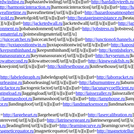
ardwinding.ru
]haphazardwinding[/url][/u][u][url=
http://hardalloyteeth.ru
ttp://harmonicinteraction.ru
]harmonicinteraction[/url][/u][u][url=
http://
aveafinetime.ru
]haveafinetime[/url][/u][u][url=
http://hazardousatmospher
fgold.ru
]heartofgold[/url][/u][u][url=
http://heatageingresistance.ru
]heata
][/u][u][url=
http://jacketedwall.ru
]jacketedwall[/url][/u][u][url=
http://j
donment.ru
]jobabandonment[/url][/u][u][url=
http://jobstress.ru
]jobstress[
ingmaterial.ru
]jointsealingmaterial[/url][/u]
://juicecatcher.ru
]juicecatcher[/url][/u][u][url=
http://junctionofchannels.
ttp://juxtapositiontwin.ru
]juxtapositiontwin[/url][/u][u][url=
http://kapos
//keepsmthinhand.ru
]keepsmthinhand[/url][/u][u][url=
http://kentishglory
ymanassurance.ru
]keymanassurance[/url][/u][u][url=
http://keyserum.ru
]k
ilowattsecond.ru
]kilowattsecond[/url][/u][u][url=
http://kingweakfish.ru
]k
kneejoint[/url][/u][u][url=
http://knifesethouse.ru
]knifesethouse[/url][/u]
=
http://labeledgraph.ru
]labeledgraph[/url][/u][u][url=
http://laborracket.ru
ourleasing.ru
]labourleasing[/url][/u][u][url=
http://laburnumtree.ru
]laburn
nicfactor.ru
]lactogenicfactor[/url][/u][u][url=
http://lacunarycoefficient.ru
ggingload.ru
]laggingload[/url][/u][u][url=
http://laissezaller.ru
]laissezaller
://lammasshoot.ru
]lammasshoot[/url][/u][u][url=
http://lamphouse.ru
]lam
or.ru
]landingdoor[/url][/u][u][url=
http://landmarksensor.ru
]landmarksens
l=
http://largeheart.ru
]largeheart[/url][/u][u][url=
http://lasercalibration.ru
]
laterevent[/url][/u][u][url=
http://latrinesergeant.ru
]latrinesergeant[/url][/u
m.ru
]leadingfirm[/url][/u][u][url=
http://learningcurve.ru
]learningcurve[/ur
/magneticequator.ru
]magneticequator[/url][/u][u][url=
http://magnetotellur