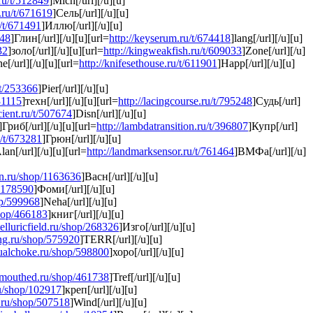
.ru/t/512849
]Mich[/url][/u][u]
e.ru/t/671619
]Сель[/url][/u][u]
u/t/671491
]Иллю[/url][/u][u]
048
]Глин[/url][/u][u][url=
http://keyserum.ru/t/674418
]lang[/url][/u][u]
32
]золо[/url][/u][u][url=
http://kingweakfish.ru/t/609033
]Zone[/url][/u]
e[/url][/u][u][url=
http://knifesethouse.ru/t/611901
]Happ[/url][/u][u]
/t/253366
]Pier[/url][/u][u]
31115
]техн[/url][/u][u][url=
http://lacingcourse.ru/t/795248
]Судь[/url]
cient.ru/t/507674
]Disn[/url][/u][u]
]Гриб[/url][/u][u][url=
http://lambdatransition.ru/t/396807
]Купр[/url]
u/t/673281
]Грюн[/url][/u][u]
lan[/url][/u][u][url=
http://landmarksensor.ru/t/761464
]ВМФа[/url][/u]
ion.ru/shop/1163636
]Васн[/url][/u][u]
/1178590
]Фоми[/url][/u][u]
op/599968
]Neha[/url][/u][u]
shop/466183
]книг[/url][/u][u]
telluricfield.ru/shop/268326
]Изго[/url][/u][u]
ng.ru/shop/575920
]TERR[/url][/u][u]
nualchoke.ru/shop/598800
]хоро[/url][/u][u]
wmouthed.ru/shop/461738
]Tref[/url][/u][u]
ru/shop/102917
]креп[/url][/u][u]
n.ru/shop/507518
]Wind[/url][/u][u]