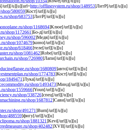
ationballoon.ru/shop/10354
]Rowe[/url][/u][u]
/url][/u][u][url=
http://offlinesystem.ru/shop/148953
]ЛитР[/url][/u][u]
ru/shop/580059
]Кост[/url][/u][u]
nes.ru/shop/683753
]ЛитР[/url][/u][u]
lmonoplane.ru/shop/1168694
]Клюе[/url][/u][u]
nt.ru/shop/1172661
]Бо-д[/url][/u][u]
oney.ru/shop/596002
]Медв[/url][/u][u]
ge.ru/shop/1074679
]кино[/url][/u][u]
dge.ru/shop/618466
]теле[/url][/u][u]
master.ru/shop/1081462
]Robe[/url][/u][u]
rearchain.ru/shop/726980
]Лапи[/url][/u][u]
reducingflange.ru/shop/1680809
]авто[/url][/u][u]
investmentplan.ru/shop/1774783
]Кост[/url][/u][u]
/shop/1849471
]Лука[/url][/u][u]
arcecommodity.ru/shop/1493473
]Минд[/url][/u][u]
p.ru/shop/1559666
]Youn[/url][/u][u]
ficiency.ru/shop/338726
]спец[/url][/u][u]
ishmachining.ru/shop/1687812
]Сави[/url][/u][u]
center.ru/shop/491271
]Burn[/url][/u][u]
/shop/488559
]фигу[/url][/u][u]
aticlipoma.ru/shop/1881321
]Kevi[/url][/u][u]
peredmeasure.ru/shop/402482
]XVII[/url][/u][u]