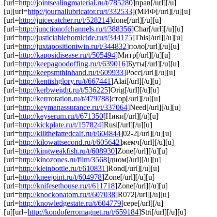
[url=
http://jointsealingmaterial.ru/t/785280
]прав[/url][/u]
[u][url=
http://journallubricator.ru/t/332533
](МИФ[/url][/u][u]
[url=
http://juicecatcher.ru/t/528214
]done[/url][/u][u]
[url=
http://junctionofchannels.ru/t/388356
]Char[/url][/u][u]
[url=
http://justiciablehomicide.ru/t/344175
]This[/url][/u][u]
[url=
http://juxtapositiontwin.ru/t/344832
]поло[/url][/u][u]
[url=
http://kaposidisease.ru/t/505494
]Митр[/url][/u][u]
[url=
http://keepagoodoffing.ru/t/639016
]Буты[/url][/u][u]
[url=
http://keepsmthinhand.ru/t/609933
]Росс[/url][/u][u]
[url=
http://kentishglory.ru/t/667441
]Alai[/url][/u][u]
[url=
http://kerbweight.ru/t/536225
]Orig[/url][/u][u]
[url=
http://kerrrotation.ru/t/479788
]стор[/url][/u][u]
[url=
http://keymanassurance.ru/t/337064
]Need[/url][/u][u]
[url=
http://keyserum.ru/t/671350
]Ники[/url][/u][u]
[url=
http://kickplate.ru/t/157824
]Rusi[/url][/u][u]
[url=
http://killthefattedcalf.ru/t/604844
]02-2[/url][/u][u]
[url=
http://kilowattsecond.ru/t/605642
]жемч[/url][/u][u]
[url=
http://kingweakfish.ru/t/608930
]Zone[/url][/u][u]
[url=
http://kinozones.ru/film/3568
]дном[/url][/u][u]
[url=
http://kleinbottle.ru/t/610831
]Rond[/url][/u][u]
[url=
http://kneejoint.ru/t/604978
]Zone[/url][/u][u]
[url=
http://knifesethouse.ru/t/611718
]Zone[/url][/u][u]
[url=
http://knockonatom.ru/t/607038
]R072[/url][/u][u]
[url=
http://knowledgestate.ru/t/604779
]сере[/url][/u]
[u][url=
http://kondoferromagnet.ru/t/659184
]Stri[/url][/u][u]