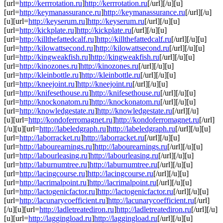
[url=
http://kerrrotation.ru
]
http://kerrrotation.ru
[/url][/u][u]
[url=
http://keymanassurance.ru
]
http://keymanassurance.ru
[/url][/u]
[u][url=
http://keyserum.ru
]
http://keyserum.ru
[/url][/u][u]
[url=
http://kickplate.ru
]
http://kickplate.ru
[/url][/u][u]
[url=
http://killthefattedcalf.ru
]
http://killthefattedcalf.ru
[/url][/u][u]
[url=
http://kilowattsecond.ru
]
http://kilowattsecond.ru
[/url][/u][u]
[url=
http://kingweakfish.ru
]
http://kingweakfish.ru
[/url][/u][u]
[url=
http://kinozones.ru
]
http://kinozones.ru
[/url][/u][u]
[url=
http://kleinbottle.ru
]
http://kleinbottle.ru
[/url][/u][u]
[url=
http://kneejoint.ru
]
http://kneejoint.ru
[/url][/u][u]
[url=
http://knifesethouse.ru
]
http://knifesethouse.ru
[/url][/u][u]
[url=
http://knockonatom.ru
]
http://knockonatom.ru
[/url][/u][u]
[url=
http://knowledgestate.ru
]
http://knowledgestate.ru
[/url][/u]
[u][url=
http://kondoferromagnet.ru
]
http://kondoferromagnet.ru
[/url]
[/u][u][url=
http://labeledgraph.ru
]
http://labeledgraph.ru
[/url][/u][u]
[url=
http://laborracket.ru
]
http://laborracket.ru
[/url][/u][u]
[url=
http://labourearnings.ru
]
http://labourearnings.ru
[/url][/u][u]
[url=
http://labourleasing.ru
]
http://labourleasing.ru
[/url][/u][u]
[url=
http://laburnumtree.ru
]
http://laburnumtree.ru
[/url][/u][u]
[url=
http://lacingcourse.ru
]
http://lacingcourse.ru
[/url][/u][u]
[url=
http://lacrimalpoint.ru
]
http://lacrimalpoint.ru
[/url][/u][u]
[url=
http://lactogenicfactor.ru
]
http://lactogenicfactor.ru
[/url][/u][u]
[url=
http://lacunarycoefficient.ru
]
http://lacunarycoefficient.ru
[/url]
[/u][u][url=
http://ladletreatediron.ru
]
http://ladletreatediron.ru
[/url][/u]
[u][url=
http://laggingload.ru
]
http://laggingload.ru
[/url][/u][u]