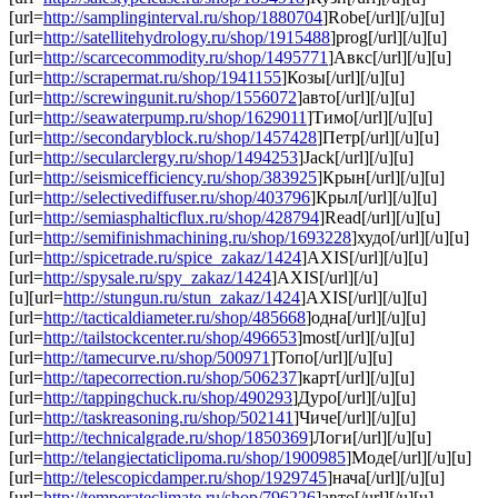
[url=
http://samplinginterval.ru/shop/1880704
]Robe[/url][/u][u]
[url=
http://satellitehydrology.ru/shop/1915488
]prog[/url][/u][u]
[url=
http://scarcecommodity.ru/shop/1495771
]Авкс[/url][/u][u]
[url=
http://scrapermat.ru/shop/1941155
]Козы[/url][/u][u]
[url=
http://screwingunit.ru/shop/1556072
]авто[/url][/u][u]
[url=
http://seawaterpump.ru/shop/1629011
]Тимо[/url][/u][u]
[url=
http://secondaryblock.ru/shop/1457428
]Петр[/url][/u][u]
[url=
http://secularclergy.ru/shop/1494253
]Jack[/url][/u][u]
[url=
http://seismicefficiency.ru/shop/383925
]Крын[/url][/u][u]
[url=
http://selectivediffuser.ru/shop/403796
]Крыл[/url][/u][u]
[url=
http://semiasphalticflux.ru/shop/428794
]Read[/url][/u][u]
[url=
http://semifinishmachining.ru/shop/1693228
]худо[/url][/u][u]
[url=
http://spicetrade.ru/spice_zakaz/1424
]AXIS[/url][/u][u]
[url=
http://spysale.ru/spy_zakaz/1424
]AXIS[/url][/u]
[u][url=
http://stungun.ru/stun_zakaz/1424
]AXIS[/url][/u][u]
[url=
http://tacticaldiameter.ru/shop/485668
]одна[/url][/u][u]
[url=
http://tailstockcenter.ru/shop/496653
]most[/url][/u][u]
[url=
http://tamecurve.ru/shop/500971
]Топо[/url][/u][u]
[url=
http://tapecorrection.ru/shop/506237
]карт[/url][/u][u]
[url=
http://tappingchuck.ru/shop/490293
]Дуро[/url][/u][u]
[url=
http://taskreasoning.ru/shop/502141
]Чиче[/url][/u][u]
[url=
http://technicalgrade.ru/shop/1850369
]Логи[/url][/u][u]
[url=
http://telangiectaticlipoma.ru/shop/1900985
]Моде[/url][/u][u]
[url=
http://telescopicdamper.ru/shop/1929745
]нача[/url][/u][u]
[url=
http://temperateclimate.ru/shop/796226
]авто[/url][/u][u]