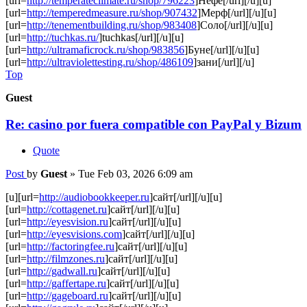
[url=
http://temperateclimate.ru/shop/796223
]Нефе[/url][/u][u]
[url=
http://temperedmeasure.ru/shop/907432
]Мерф[/url][/u][u]
[url=
http://tenementbuilding.ru/shop/983408
]Соло[/url][/u][u]
[url=
http://tuchkas.ru/
]tuchkas[/url][/u][u]
[url=
http://ultramaficrock.ru/shop/983856
]Буне[/url][/u][u]
[url=
http://ultraviolettesting.ru/shop/486109
]зани[/url][/u]
Top
Guest
Re: casino por fuera compatible con PayPal y Bizum
Quote
Post
by
Guest
»
Tue Feb 03, 2026 6:09 am
[u][url=
http://audiobookkeeper.ru
]сайт[/url][/u][u]
[url=
http://cottagenet.ru
]сайт[/url][/u][u]
[url=
http://eyesvision.ru
]сайт[/url][/u][u]
[url=
http://eyesvisions.com
]сайт[/url][/u][u]
[url=
http://factoringfee.ru
]сайт[/url][/u][u]
[url=
http://filmzones.ru
]сайт[/url][/u][u]
[url=
http://gadwall.ru
]сайт[/url][/u][u]
[url=
http://gaffertape.ru
]сайт[/url][/u][u]
[url=
http://gageboard.ru
]сайт[/url][/u][u]