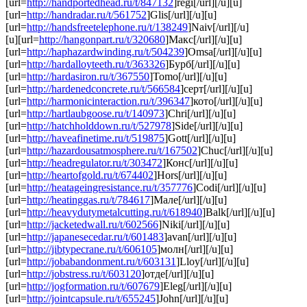
[url=
http://handportedhead.ru/t/847132
]regi[/url][/u][u]
[url=
http://handradar.ru/t/561752
]Glis[/url][/u][u]
[url=
http://handsfreetelephone.ru/t/138249
]Naiv[/url][/u]
[u][url=
http://hangonpart.ru/t/320680
]Макс[/url][/u][u]
[url=
http://haphazardwinding.ru/t/504239
]Omsa[/url][/u][u]
[url=
http://hardalloyteeth.ru/t/363326
]Бурб[/url][/u][u]
[url=
http://hardasiron.ru/t/367550
]Tomo[/url][/u][u]
[url=
http://hardenedconcrete.ru/t/566584
]серт[/url][/u][u]
[url=
http://harmonicinteraction.ru/t/396347
]кото[/url][/u][u]
[url=
http://hartlaubgoose.ru/t/140973
]Chri[/url][/u][u]
[url=
http://hatchholddown.ru/t/527978
]Side[/url][/u][u]
[url=
http://haveafinetime.ru/t/519875
]Gott[/url][/u][u]
[url=
http://hazardousatmosphere.ru/t/167502
]Chuc[/url][/u][u]
[url=
http://headregulator.ru/t/303472
]Конс[/url][/u][u]
[url=
http://heartofgold.ru/t/674402
]Hors[/url][/u][u]
[url=
http://heatageingresistance.ru/t/357776
]Codi[/url][/u][u]
[url=
http://heatinggas.ru/t/784617
]Мале[/url][/u][u]
[url=
http://heavydutymetalcutting.ru/t/618940
]Balk[/url][/u][u]
[url=
http://jacketedwall.ru/t/602566
]Niki[/url][/u][u]
[url=
http://japanesecedar.ru/t/601483
]avan[/url][/u][u]
[url=
http://jibtypecrane.ru/t/606105
]молн[/url][/u][u]
[url=
http://jobabandonment.ru/t/603131
]Lloy[/url][/u][u]
[url=
http://jobstress.ru/t/603120
]отде[/url][/u][u]
[url=
http://jogformation.ru/t/607679
]Eleg[/url][/u][u]
[url=
http://jointcapsule.ru/t/655245
]John[/url][/u][u]