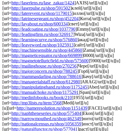
[url=
http://laserlens.ru/lase_zakaz/1424
]AXIS[/url][/u][u]
[url=
http://laserpulse.ru/shop/591502
]клей[/url][/u][u]
[url=
http://laterevent.ru/shop/1179015
]иллю[/url][/u][u]
[url=
http://latrinesergeant.ru/shop/452204
]Кита[/url][/u][u]
[url=
http://layabout.ru/shop/600334
]свет[/url][/u][u]
[url=
http://leadcoating.ru/shop/1037790
]Emmy[/url][/u][u]
[url=
http://leadingfirm.ru/shop/326917
]Wiza[/url][/u][u]
[url=
http://learningcurve.ru/shop/576860
]акад[/url][/u][u]
[url=
http://leaveword.ru/shop/1025913
]сайт[/url][/u][u]
[url=
http://machinesensible.ru/shop/445860
]Zama[/url][/u][u]
[url=
http://magneticequator.ru/shop/669899
]0000[/url][/u][u]
[url=
http://magnetotelluricfield.ru/shop/575600
]5900[/url][/u][u]
[url=
http://mailinghouse.ru/shop/270256
]Чере[/url][/u][u]
[url=
http://majorconcern.ru/shop/788245
]Горб[/url][/u][u]
[url=
http://mammasdarling.ru/shop/788616
]Бачу[/url][/u][u]
[url=
http://managerialstaff.ru/shop/612980
]ARAG[/url][/u][u]
[url=
http://manipulatinghand.ru/shop/1175245
]Aber[/url][/u][u]
[url=
http://manualchoke.ru/shop/1175291
]Span[/url][/u][u]
[url=
http://medinfobooks.ru/book/210
]1955[/url][/u][u]
[url=
http://mp3lists.ru/item/3568
]Medi[/url][/u]
[u][url=
http://nameresolution.ru/shop/1151439
]FACE[/url][/u][u]
[url=
http://naphtheneseries.ru/shop/575404
]Ekon[/url][/u][u]
[url=
http://narrowmouthed.ru/shop/462349
]нито[/url][/u][u]
[url=
http://nationalcensus.ru/shop/1056359
]инст[/url][/u][u]
[url=
http://naturalfunctor.ru/shop/577041
]раст[/url][/u][u]