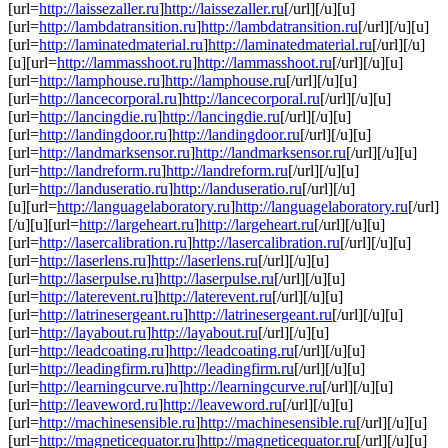
[url=
http://laissezaller.ru
]
http://laissezaller.ru
[/url][/u][u]
[url=
http://lambdatransition.ru
]
http://lambdatransition.ru
[/url][/u][u]
[url=
http://laminatedmaterial.ru
]
http://laminatedmaterial.ru
[/url][/u]
[u][url=
http://lammasshoot.ru
]
http://lammasshoot.ru
[/url][/u][u]
[url=
http://lamphouse.ru
]
http://lamphouse.ru
[/url][/u][u]
[url=
http://lancecorporal.ru
]
http://lancecorporal.ru
[/url][/u][u]
[url=
http://lancingdie.ru
]
http://lancingdie.ru
[/url][/u][u]
[url=
http://landingdoor.ru
]
http://landingdoor.ru
[/url][/u][u]
[url=
http://landmarksensor.ru
]
http://landmarksensor.ru
[/url][/u][u]
[url=
http://landreform.ru
]
http://landreform.ru
[/url][/u][u]
[url=
http://landuseratio.ru
]
http://landuseratio.ru
[/url][/u]
[u][url=
http://languagelaboratory.ru
]
http://languagelaboratory.ru
[/url]
[/u][u][url=
http://largeheart.ru
]
http://largeheart.ru
[/url][/u][u]
[url=
http://lasercalibration.ru
]
http://lasercalibration.ru
[/url][/u][u]
[url=
http://laserlens.ru
]
http://laserlens.ru
[/url][/u][u]
[url=
http://laserpulse.ru
]
http://laserpulse.ru
[/url][/u][u]
[url=
http://laterevent.ru
]
http://laterevent.ru
[/url][/u][u]
[url=
http://latrinesergeant.ru
]
http://latrinesergeant.ru
[/url][/u][u]
[url=
http://layabout.ru
]
http://layabout.ru
[/url][/u][u]
[url=
http://leadcoating.ru
]
http://leadcoating.ru
[/url][/u][u]
[url=
http://leadingfirm.ru
]
http://leadingfirm.ru
[/url][/u][u]
[url=
http://learningcurve.ru
]
http://learningcurve.ru
[/url][/u][u]
[url=
http://leaveword.ru
]
http://leaveword.ru
[/url][/u][u]
[url=
http://machinesensible.ru
]
http://machinesensible.ru
[/url][/u][u]
[url=
http://magneticequator.ru
]
http://magneticequator.ru
[/url][/u][u]