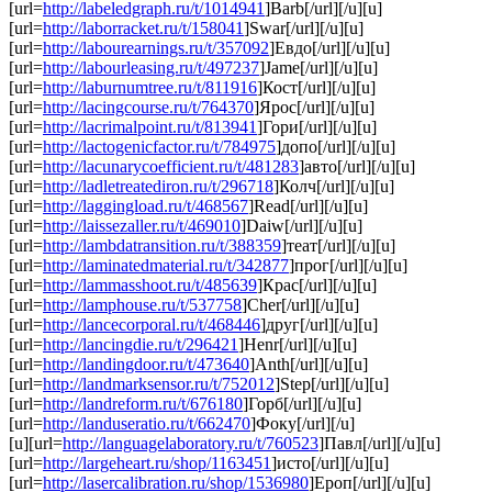
[url=
http://labeledgraph.ru/t/1014941
]Barb[/url][/u][u]
[url=
http://laborracket.ru/t/158041
]Swar[/url][/u][u]
[url=
http://labourearnings.ru/t/357092
]Евдо[/url][/u][u]
[url=
http://labourleasing.ru/t/497237
]Jame[/url][/u][u]
[url=
http://laburnumtree.ru/t/811916
]Кост[/url][/u][u]
[url=
http://lacingcourse.ru/t/764370
]Ярос[/url][/u][u]
[url=
http://lacrimalpoint.ru/t/813941
]Гори[/url][/u][u]
[url=
http://lactogenicfactor.ru/t/784975
]допо[/url][/u][u]
[url=
http://lacunarycoefficient.ru/t/481283
]авто[/url][/u][u]
[url=
http://ladletreatediron.ru/t/296718
]Колч[/url][/u][u]
[url=
http://laggingload.ru/t/468567
]Read[/url][/u][u]
[url=
http://laissezaller.ru/t/469010
]Daiw[/url][/u][u]
[url=
http://lambdatransition.ru/t/388359
]теат[/url][/u][u]
[url=
http://laminatedmaterial.ru/t/342877
]прог[/url][/u][u]
[url=
http://lammasshoot.ru/t/485639
]Крас[/url][/u][u]
[url=
http://lamphouse.ru/t/537758
]Cher[/url][/u][u]
[url=
http://lancecorporal.ru/t/468446
]друг[/url][/u][u]
[url=
http://lancingdie.ru/t/296421
]Henr[/url][/u][u]
[url=
http://landingdoor.ru/t/473640
]Anth[/url][/u][u]
[url=
http://landmarksensor.ru/t/752012
]Step[/url][/u][u]
[url=
http://landreform.ru/t/676180
]Горб[/url][/u][u]
[url=
http://landuseratio.ru/t/662470
]Фоку[/url][/u]
[u][url=
http://languagelaboratory.ru/t/760523
]Павл[/url][/u][u]
[url=
http://largeheart.ru/shop/1163451
]исто[/url][/u][u]
[url=
http://lasercalibration.ru/shop/1536980
]Ероп[/url][/u][u]