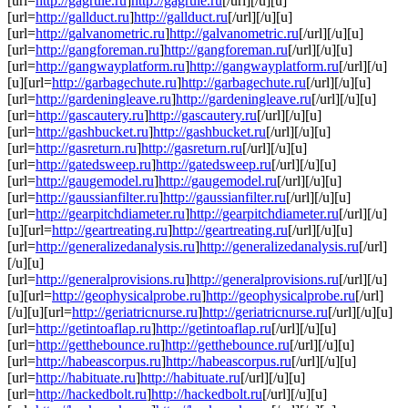
[url=
http://gagrule.ru
]
http://gagrule.ru
[/url][/u][u]
[url=
http://gallduct.ru
]
http://gallduct.ru
[/url][/u][u]
[url=
http://galvanometric.ru
]
http://galvanometric.ru
[/url][/u][u]
[url=
http://gangforeman.ru
]
http://gangforeman.ru
[/url][/u][u]
[url=
http://gangwayplatform.ru
]
http://gangwayplatform.ru
[/url][/u]
[u][url=
http://garbagechute.ru
]
http://garbagechute.ru
[/url][/u][u]
[url=
http://gardeningleave.ru
]
http://gardeningleave.ru
[/url][/u][u]
[url=
http://gascautery.ru
]
http://gascautery.ru
[/url][/u][u]
[url=
http://gashbucket.ru
]
http://gashbucket.ru
[/url][/u][u]
[url=
http://gasreturn.ru
]
http://gasreturn.ru
[/url][/u][u]
[url=
http://gatedsweep.ru
]
http://gatedsweep.ru
[/url][/u][u]
[url=
http://gaugemodel.ru
]
http://gaugemodel.ru
[/url][/u][u]
[url=
http://gaussianfilter.ru
]
http://gaussianfilter.ru
[/url][/u][u]
[url=
http://gearpitchdiameter.ru
]
http://gearpitchdiameter.ru
[/url][/u]
[u][url=
http://geartreating.ru
]
http://geartreating.ru
[/url][/u][u]
[url=
http://generalizedanalysis.ru
]
http://generalizedanalysis.ru
[/url]
[/u][u]
[url=
http://generalprovisions.ru
]
http://generalprovisions.ru
[/url][/u]
[u][url=
http://geophysicalprobe.ru
]
http://geophysicalprobe.ru
[/url]
[/u][u][url=
http://geriatricnurse.ru
]
http://geriatricnurse.ru
[/url][/u][u]
[url=
http://getintoaflap.ru
]
http://getintoaflap.ru
[/url][/u][u]
[url=
http://getthebounce.ru
]
http://getthebounce.ru
[/url][/u][u]
[url=
http://habeascorpus.ru
]
http://habeascorpus.ru
[/url][/u][u]
[url=
http://habituate.ru
]
http://habituate.ru
[/url][/u][u]
[url=
http://hackedbolt.ru
]
http://hackedbolt.ru
[/url][/u][u]