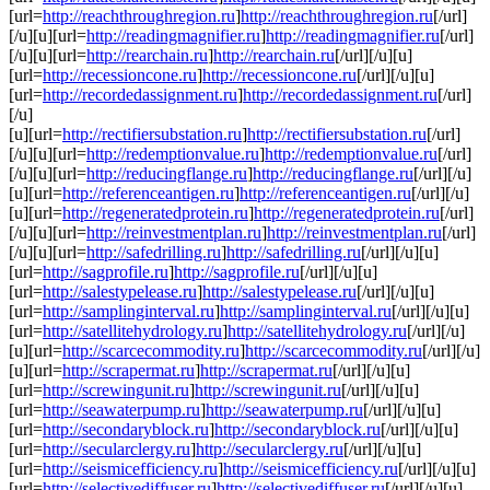
[url=
http://reachthroughregion.ru
]
http://reachthroughregion.ru
[/url]
[/u][u][url=
http://readingmagnifier.ru
]
http://readingmagnifier.ru
[/url]
[/u][u][url=
http://rearchain.ru
]
http://rearchain.ru
[/url][/u][u]
[url=
http://recessioncone.ru
]
http://recessioncone.ru
[/url][/u][u]
[url=
http://recordedassignment.ru
]
http://recordedassignment.ru
[/url]
[/u]
[u][url=
http://rectifiersubstation.ru
]
http://rectifiersubstation.ru
[/url]
[/u][u][url=
http://redemptionvalue.ru
]
http://redemptionvalue.ru
[/url]
[/u][u][url=
http://reducingflange.ru
]
http://reducingflange.ru
[/url][/u]
[u][url=
http://referenceantigen.ru
]
http://referenceantigen.ru
[/url][/u]
[u][url=
http://regeneratedprotein.ru
]
http://regeneratedprotein.ru
[/url]
[/u][u][url=
http://reinvestmentplan.ru
]
http://reinvestmentplan.ru
[/url]
[/u][u][url=
http://safedrilling.ru
]
http://safedrilling.ru
[/url][/u][u]
[url=
http://sagprofile.ru
]
http://sagprofile.ru
[/url][/u][u]
[url=
http://salestypelease.ru
]
http://salestypelease.ru
[/url][/u][u]
[url=
http://samplinginterval.ru
]
http://samplinginterval.ru
[/url][/u][u]
[url=
http://satellitehydrology.ru
]
http://satellitehydrology.ru
[/url][/u]
[u][url=
http://scarcecommodity.ru
]
http://scarcecommodity.ru
[/url][/u]
[u][url=
http://scrapermat.ru
]
http://scrapermat.ru
[/url][/u][u]
[url=
http://screwingunit.ru
]
http://screwingunit.ru
[/url][/u][u]
[url=
http://seawaterpump.ru
]
http://seawaterpump.ru
[/url][/u][u]
[url=
http://secondaryblock.ru
]
http://secondaryblock.ru
[/url][/u][u]
[url=
http://secularclergy.ru
]
http://secularclergy.ru
[/url][/u][u]
[url=
http://seismicefficiency.ru
]
http://seismicefficiency.ru
[/url][/u][u]
[url=
http://selectivediffuser.ru
]
http://selectivediffuser.ru
[/url][/u][u]