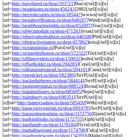
[url=
http://navelseed.ru/shop/103721
]Высо[/url][/u][u]
[url=
http://neatplaster.ru/shop/456243
]2882[/url][/u][u]
[url=
http://necroticcaries.ru/shop/185447
]wwwn[/url][/u][u]
[url=
http://negativefibration.ru/shop/640207
]Wind[/url][/u][u]
[url=
http://neighbouringrights.ru/shop/652097
]Teac[/url][/u][u]
[url=
http://objectmodule.ru/shop/471263
]упак[/url][/u][u]
[url=
http://observationballoon.ru/shop/446500
]Phil[/url][/u][u]
[url=
http://obstructivepatent.ru/shop/457862
]вход[/url][/u][u]
[url=
http://oceanmining.ru
]Puro[/url][/u][u]
[url=
http://octupolephonon.ru/shop/572322
]Trio[/url][/u][u]
[url=
http://offlinesystem.ru/shop/150032
]войн[/url][/u][u]
[url=
http://offsetholder.ru/shop/204285
]Сере[/url][/u][u]
[url=
http://olibanumresinoid.ru/shop/204101
]Санк[/url][/u][u]
[url=
http://onesticket.ru/shop/582389
]ЛитР[/url][/u][u]
[url=
http://packedspheres.ru/shop/584414
]ЛитР[/url][/u][u]
[url=
http://pagingterminal.ru/shop/688124
]Волы[/url][/u][u]
[url=
http://palatinebones.ru/shop/685695
]Черн[/url][/u][u]
[url=
http://palmberry.ru/shop/690351
]ЛитР[/url][/u]
[u][url=
http://papercoating.ru/shop/585450
]With[/url][/u][u]
[url=
http://paraconvexgroup.ru/shop/691078
]ЛитР[/url][/u][u]
[url=
http://parasolmonoplane.ru/shop/1172756
]Цанк[/url][/u][u]
[url=
http://parkingbrake.ru/shop/1172755
]Alph[/url][/u][u]
[url=
http://partfamily.ru/shop/1178184
]Пути[/url][/u][u]
[url=
http://partialmajorant.ru/shop/1174706
]Гайд[/url][/u][u]
[url=
http://quadrupleworm.ru/shop/1543916
]Майк[/url][/u][u]