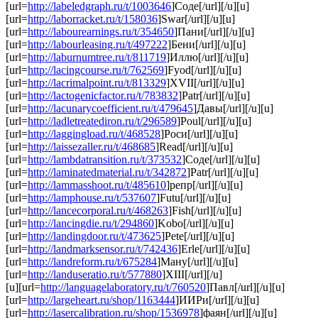
[url=
http://labeledgraph.ru/t/1003646
]Соде[/url][/u][u]
[url=
http://laborracket.ru/t/158036
]Swar[/url][/u][u]
[url=
http://labourearnings.ru/t/354650
]Пани[/url][/u][u]
[url=
http://labourleasing.ru/t/497222
]Бени[/url][/u][u]
[url=
http://laburnumtree.ru/t/811719
]Иллю[/url][/u][u]
[url=
http://lacingcourse.ru/t/762569
]Fyod[/url][/u][u]
[url=
http://lacrimalpoint.ru/t/813329
]XVII[/url][/u][u]
[url=
http://lactogenicfactor.ru/t/783832
]Patr[/url][/u][u]
[url=
http://lacunarycoefficient.ru/t/479645
]Давы[/url][/u][u]
[url=
http://ladletreatediron.ru/t/296589
]Poul[/url][/u][u]
[url=
http://laggingload.ru/t/468528
]Роси[/url][/u][u]
[url=
http://laissezaller.ru/t/468685
]Read[/url][/u][u]
[url=
http://lambdatransition.ru/t/373532
]Соде[/url][/u][u]
[url=
http://laminatedmaterial.ru/t/342872
]Patr[/url][/u][u]
[url=
http://lammasshoot.ru/t/485610
]репр[/url][/u][u]
[url=
http://lamphouse.ru/t/537607
]Futu[/url][/u][u]
[url=
http://lancecorporal.ru/t/468263
]Fish[/url][/u][u]
[url=
http://lancingdie.ru/t/294860
]Kobo[/url][/u][u]
[url=
http://landingdoor.ru/t/473625
]Pete[/url][/u][u]
[url=
http://landmarksensor.ru/t/742436
]Erle[/url][/u][u]
[url=
http://landreform.ru/t/675284
]Ману[/url][/u][u]
[url=
http://landuseratio.ru/t/577880
]XIII[/url][/u]
[u][url=
http://languagelaboratory.ru/t/760520
]Павл[/url][/u][u]
[url=
http://largeheart.ru/shop/1163444
]ИИРи[/url][/u][u]
[url=
http://lasercalibration.ru/shop/1536978
]фаян[/url][/u][u]