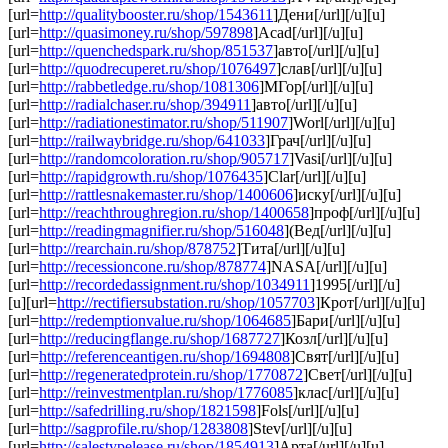
[url=
http://qualitybooster.ru/shop/1543611
]Дени[/url][/u][u]
[url=
http://quasimoney.ru/shop/597898
]Acad[/url][/u][u]
[url=
http://quenchedspark.ru/shop/851537
]авто[/url][/u][u]
[url=
http://quodrecuperet.ru/shop/1076497
]слав[/url][/u][u]
[url=
http://rabbetledge.ru/shop/1081306
]МГор[/url][/u][u]
[url=
http://radialchaser.ru/shop/394911
]авто[/url][/u][u]
[url=
http://radiationestimator.ru/shop/511907
]Worl[/url][/u][u]
[url=
http://railwaybridge.ru/shop/641033
]Грач[/url][/u][u]
[url=
http://randomcoloration.ru/shop/905717
]Vasi[/url][/u][u]
[url=
http://rapidgrowth.ru/shop/1076435
]Clar[/url][/u][u]
[url=
http://rattlesnakemaster.ru/shop/1400606
]иску[/url][/u][u]
[url=
http://reachthroughregion.ru/shop/1400658
]проф[/url][/u][u]
[url=
http://readingmagnifier.ru/shop/516048
](Вед[/url][/u][u]
[url=
http://rearchain.ru/shop/878752
]Тита[/url][/u][u]
[url=
http://recessioncone.ru/shop/878774
]NASA[/url][/u][u]
[url=
http://recordedassignment.ru/shop/1034911
]1995[/url][/u]
[u][url=
http://rectifiersubstation.ru/shop/1057703
]Крот[/url][/u][u]
[url=
http://redemptionvalue.ru/shop/1064685
]Бари[/url][/u][u]
[url=
http://reducingflange.ru/shop/1687727
]Козл[/url][/u][u]
[url=
http://referenceantigen.ru/shop/1694808
]Свят[/url][/u][u]
[url=
http://regeneratedprotein.ru/shop/1770872
]Свет[/url][/u][u]
[url=
http://reinvestmentplan.ru/shop/1776085
]клас[/url][/u][u]
[url=
http://safedrilling.ru/shop/1821598
]Fols[/url][/u][u]
[url=
http://sagprofile.ru/shop/1283808
]Stev[/url][/u][u]
[url=
http://salestypelease.ru/shop/1854913
]Арта[/url][/u][u]