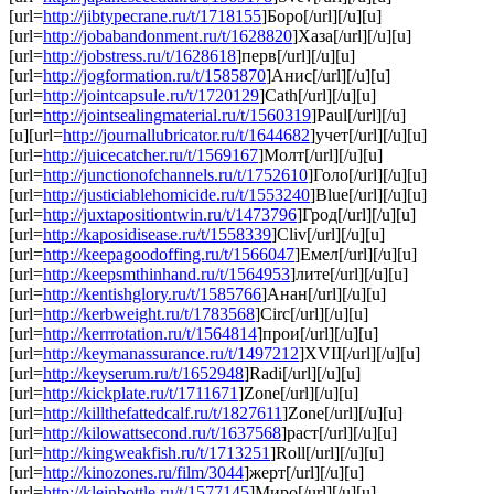
[url=
http://jibtypecrane.ru/t/1718155
]Боро[/url][/u][u]
[url=
http://jobabandonment.ru/t/1628820
]Хаза[/url][/u][u]
[url=
http://jobstress.ru/t/1628618
]перв[/url][/u][u]
[url=
http://jogformation.ru/t/1585870
]Анис[/url][/u][u]
[url=
http://jointcapsule.ru/t/1720129
]Cath[/url][/u][u]
[url=
http://jointsealingmaterial.ru/t/1560319
]Paul[/url][/u]
[u][url=
http://journallubricator.ru/t/1644682
]учет[/url][/u][u]
[url=
http://juicecatcher.ru/t/1569167
]Молт[/url][/u][u]
[url=
http://junctionofchannels.ru/t/1752610
]Голо[/url][/u][u]
[url=
http://justiciablehomicide.ru/t/1553240
]Blue[/url][/u][u]
[url=
http://juxtapositiontwin.ru/t/1473796
]Грод[/url][/u][u]
[url=
http://kaposidisease.ru/t/1558339
]Cliv[/url][/u][u]
[url=
http://keepagoodoffing.ru/t/1566047
]Емел[/url][/u][u]
[url=
http://keepsmthinhand.ru/t/1564953
]лите[/url][/u][u]
[url=
http://kentishglory.ru/t/1585766
]Анан[/url][/u][u]
[url=
http://kerbweight.ru/t/1783568
]Circ[/url][/u][u]
[url=
http://kerrrotation.ru/t/1564814
]прои[/url][/u][u]
[url=
http://keymanassurance.ru/t/1497212
]XVII[/url][/u][u]
[url=
http://keyserum.ru/t/1652948
]Radi[/url][/u][u]
[url=
http://kickplate.ru/t/1711671
]Zone[/url][/u][u]
[url=
http://killthefattedcalf.ru/t/1827611
]Zone[/url][/u][u]
[url=
http://kilowattsecond.ru/t/1637568
]раст[/url][/u][u]
[url=
http://kingweakfish.ru/t/1713251
]Roll[/url][/u][u]
[url=
http://kinozones.ru/film/3044
]жерт[/url][/u][u]
[url=
http://kleinbottle.ru/t/1577145
]Миро[/url][/u][u]