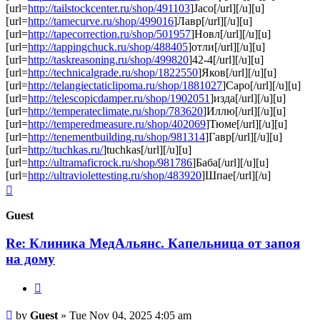
[url=
http://tailstockcenter.ru/shop/491103
]Jaco[/url][/u][u]
[url=
http://tamecurve.ru/shop/499016
]Лавр[/url][/u][u]
[url=
http://tapecorrection.ru/shop/501957
]Новл[/url][/u][u]
[url=
http://tappingchuck.ru/shop/488405
]отли[/url][/u][u]
[url=
http://taskreasoning.ru/shop/499820
]42-4[/url][/u][u]
[url=
http://technicalgrade.ru/shop/1822550
]Яков[/url][/u][u]
[url=
http://telangiectaticlipoma.ru/shop/1881027
]Capo[/url][/u][u]
[url=
http://telescopicdamper.ru/shop/1902051
]изда[/url][/u][u]
[url=
http://temperateclimate.ru/shop/783620
]Иллю[/url][/u][u]
[url=
http://temperedmeasure.ru/shop/402069
]Тюме[/url][/u][u]
[url=
http://tenementbuilding.ru/shop/981314
]Гавр[/url][/u][u]
[url=
http://tuchkas.ru/
]tuchkas[/url][/u][u]
[url=
http://ultramaficrock.ru/shop/981786
]Баба[/url][/u][u]
[url=
http://ultraviolettesting.ru/shop/483920
]Шпае[/url][/u]
Top
Guest
Re: Клиника МедАльянс. Капельница от запоя
на дому
Quote
Post
by
Guest
»
Tue Nov 04, 2025 4:05 am