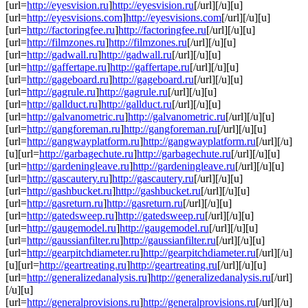
[url=
http://eyesvision.ru
]
http://eyesvision.ru
[/url][/u][u]
[url=
http://eyesvisions.com
]
http://eyesvisions.com
[/url][/u][u]
[url=
http://factoringfee.ru
]
http://factoringfee.ru
[/url][/u][u]
[url=
http://filmzones.ru
]
http://filmzones.ru
[/url][/u][u]
[url=
http://gadwall.ru
]
http://gadwall.ru
[/url][/u][u]
[url=
http://gaffertape.ru
]
http://gaffertape.ru
[/url][/u][u]
[url=
http://gageboard.ru
]
http://gageboard.ru
[/url][/u][u]
[url=
http://gagrule.ru
]
http://gagrule.ru
[/url][/u][u]
[url=
http://gallduct.ru
]
http://gallduct.ru
[/url][/u][u]
[url=
http://galvanometric.ru
]
http://galvanometric.ru
[/url][/u][u]
[url=
http://gangforeman.ru
]
http://gangforeman.ru
[/url][/u][u]
[url=
http://gangwayplatform.ru
]
http://gangwayplatform.ru
[/url][/u]
[u][url=
http://garbagechute.ru
]
http://garbagechute.ru
[/url][/u][u]
[url=
http://gardeningleave.ru
]
http://gardeningleave.ru
[/url][/u][u]
[url=
http://gascautery.ru
]
http://gascautery.ru
[/url][/u][u]
[url=
http://gashbucket.ru
]
http://gashbucket.ru
[/url][/u][u]
[url=
http://gasreturn.ru
]
http://gasreturn.ru
[/url][/u][u]
[url=
http://gatedsweep.ru
]
http://gatedsweep.ru
[/url][/u][u]
[url=
http://gaugemodel.ru
]
http://gaugemodel.ru
[/url][/u][u]
[url=
http://gaussianfilter.ru
]
http://gaussianfilter.ru
[/url][/u][u]
[url=
http://gearpitchdiameter.ru
]
http://gearpitchdiameter.ru
[/url][/u]
[u][url=
http://geartreating.ru
]
http://geartreating.ru
[/url][/u][u]
[url=
http://generalizedanalysis.ru
]
http://generalizedanalysis.ru
[/url]
[/u][u]
[url=
http://generalprovisions.ru
]
http://generalprovisions.ru
[/url][/u]