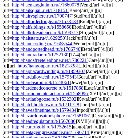
[url=
http://haemagglutinin.ru/t/1660078
]Veng[/url][/u][u]
[url=
http://hailsquall.ru/t/1718151
]Вало[/url][/u][u]
[url=
http://hairysphere.ru/t/1700747
]Stud[/url][/u][u]
[url=
http://halforderfringe.ru/t/1578183
]Emil[/url][/u][u]
[url=
http://halfsiblings.ru/t/1558658
]Rodn[/url][/u][u]
[url=
http://hallofresidence.ru/t/1599717
]Эндж[/url][/u][u]
[url=
http://haltstate.ru/t/1629250
]Jack[/url][/u][u]
[url=
http://handcoding.ru/t/1668544
]Wome[/url][/u][u]
[url=
http://handportedhead.ru/t/1706740
]Bete[/url][/u][u]
[url=
http://handradar.ru/t/1752130
]17-4[/url][/u][u]
[url=
http://handsfreetelephone.ru/t/1780221
]Care[/url][/u]
[u][url=
http://hangonpart.ru/t/1821838
]Life[/url][/u][u]
[url=
http://haphazardwinding.ru/t/1859307
]Zone[/url][/u][u]
[url=
http://hardalloyteeth.ru/t/1579543
]Бога[/url][/u][u]
[url=
http://hardasiron.ru/t/1523061
]Jewe[/url][/u][u]
[url=
http://hardenedconcrete.ru/t/1517868
]Late[/url][/u][u]
[url=
http://harmonicinteraction.ru/t/1568996
]XVII[/url][/u][u]
[url=
http://hartlaubgoose.ru/t/1532302
]Кача[/url][/u][u]
[url=
http://hatchholddown.ru/t/1711728
]Jour[/url][/u][u]
[url=
http://haveafinetime.ru/t/1579434
]проб[/url][/u][u]
[url=
http://hazardousatmosphere.ru/t/1581061
]Гами[/url][/u][u]
[url=
http://headregulator.ru/t/1567086
]XVII[/url][/u][u]
[url=
http://heartofgold.ru/t/1752615
]валю[/url][/u][u]
[url=
http://heatageingresistance.ru/t/1796714
]Кузн[/url][/u][u]
[url=
http://heatinggas.ru/t/1604667
]Рысю[/url][/u][u]