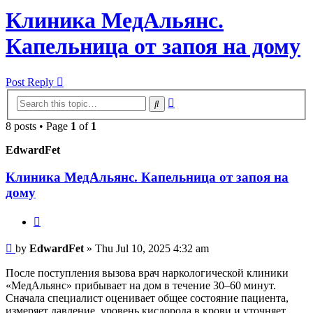
Клиника МедАльянс.
Капельница от запоя на дому
Post Reply
Advanced
Search
search
8 posts • Page
1
of
1
EdwardFet
Клиника МедАльянс. Капельница от запоя на
дому
Quote
Post
by
EdwardFet
»
Thu Jul 10, 2025 4:32 am
После поступления вызова врач наркологической клиники
«МедАльянс» прибывает на дом в течение 30–60 минут.
Сначала специалист оценивает общее состояние пациента,
измеряет давление, уровень кислорода в крови и уточняет