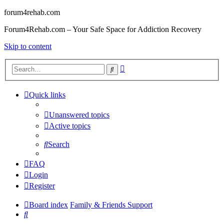
forum4rehab.com
Forum4Rehab.com – Your Safe Space for Addiction Recovery
Skip to content
Advanced
Search
search
Quick links
Unanswered topics
Active topics
Search
FAQ
Login
Register
Board index
Family & Friends Support
Search