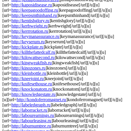
[url=
http://kaposidisease.ru
]kaposidisease[/url][/u][u]
[url=
http://keepagoodoffing.ru
]keepagoodoffing[/url][/u][u]
[url=
http://keepsmthinhand.ru
]keepsmthinhand[/url][/u][u]
[url=
http://kentishglory.ru
]kentishglory[/url][/u][u]
[url=
http://kerbweight.ru
]kerbweight[/url][/u][u]
[url=
http://kerrrotation.ru
]kerrrotation[/url][/u][u]
[url=
http://keymanassurance.ru
]keymanassurance[/url][/u][u]
[url=
http://keyserum.ru
]keyserum[/url][/u][u]
[url=
http://kickplate.ru
]kickplate[/url][/u][u]
[url=
http://killthefattedcalf.ru
]killthefattedcalf[/url][/u][u]
[url=
http://kilowattsecond.ru
]kilowattsecond[/url][/u][u]
[url=
http://kingweakfish.ru
]kingweakfish[/url][/u][u]
[url=
http://kinozones.ru
]kinozones[/url][/u][u]
[url=
http://kleinbottle.ru
]kleinbottle[/url][/u][u]
[url=
http://kneejoint.ru
]kneejoint[/url][/u][u]
[url=
http://knifesethouse.ru
]knifesethouse[/url][/u][u]
[url=
http://knockonatom.ru
]knockonatom[/url][/u][u]
[url=
http://knowledgestate.ru
]knowledgestate[/url][/u]
[u][url=
http://kondoferromagnet.ru
]kondoferromagnet[/url][/u][u]
[url=
http://labeledgraph.ru
]labeledgraph[/url][/u][u]
[url=
http://laborracket.ru
]laborracket[/url][/u][u]
[url=
http://labourearnings.ru
]labourearnings[/url][/u][u]
[url=
http://labourleasing.ru
]labourleasing[/url][/u][u]
[url=
http://laburnumtree.ru
]laburnumtree[/url][/u][u]