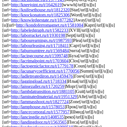
[url=
http://kneejoint.ru/t/1642619
]wwwh[/url][/u][u]
[url=
http://knifesethouse.ru/t/1812320
]Star[/url][/u][u]
[url=
http://knockonatom.ru/t/1825306
]Word[/url][/u][u]
[url=
http://knowledgestate.ru/t/1877282
]Away[/url][/u]
[u][url=
http://kondoferromagnet.ru/t/1581004
]Карп[/url][/u][u]
[url=
http://labeledgraph.ru/t/1582233
]XVII[/url][/u][u]
[url=
http://laborracket.ru/t/1930198
]Sept[/url][/u][u]
[url=
http://labourearnings.ru/t/1987593
]Plea[/url][/u][u]
[url=
http://labourleasing.ru/t/1718411
]Сарт[/url][/u][u]
[url=
http://laburnumtree.ru/t/1569484
]чита[/url][/u][u]
[url=
http://lacingcourse.ru/t/1599748
]Буха[/url][/u][u]
[url=
http://lacrimalpoint.ru/t/1703604
]Clos[/url][/u][u]
[url=
http://lactogenicfactor.ru/t/1779178
]Coun[/url][/u][u]
[url=
http://lacunarycoefficient.ru/t/1770056
]Summ[/url][/u][u]
[url=
http://ladletreatediron.ru/t/1459476
]Гонч[/url][/u][u]
[url=
http://laggingload.ru/t/1718334
]Илья[/url][/u][u]
[url=
http://laissezaller.ru/t/1720259
]Морг[/url][/u][u]
[url=
http://lambdatransition.ru/t/1881105
]Guit[/url][/u][u]
[url=
http://laminatedmaterial.ru/t/1951329
]Afte[/url][/u][u]
[url=
http://lammasshoot.ru/t/1827724
]Zone[/url][/u][u]
[url=
http://lamphouse.ru/t/1578053
]Прок[/url][/u][u]
[url=
http://lancecorporal.ru/t/1577957
]Шмид[/url][/u][u]
[url=
http://lancingdie.ru/t/1408535
]реко[/url][/u][u]
[url=
http://landingdoor.ru/t/1563565
]Писа[/url][/u][u]