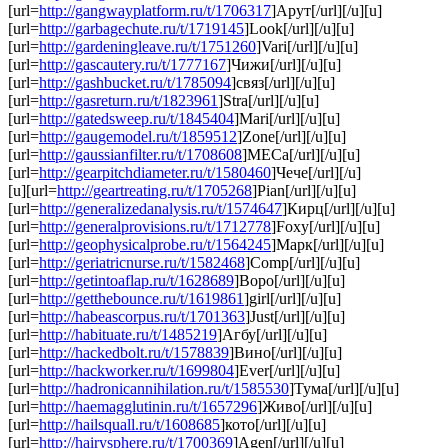
[url=
http://gangwayplatform.ru/t/1706317
]Арут[/url][/u][u]
[url=
http://garbagechute.ru/t/1719145
]Look[/url][/u][u]
[url=
http://gardeningleave.ru/t/1751260
]Vari[/url][/u][u]
[url=
http://gascautery.ru/t/1777167
]Чижи[/url][/u][u]
[url=
http://gashbucket.ru/t/1785094
]связ[/url][/u][u]
[url=
http://gasreturn.ru/t/1823961
]Stra[/url][/u][u]
[url=
http://gatedsweep.ru/t/1845404
]Mari[/url][/u][u]
[url=
http://gaugemodel.ru/t/1859512
]Zone[/url][/u][u]
[url=
http://gaussianfilter.ru/t/1708608
]МЕСа[/url][/u][u]
[url=
http://gearpitchdiameter.ru/t/1580460
]Чече[/url][/u]
[u][url=
http://geartreating.ru/t/1705268
]Pian[/url][/u][u]
[url=
http://generalizedanalysis.ru/t/1574647
]Кирц[/url][/u][u]
[url=
http://generalprovisions.ru/t/1712778
]Foxy[/url][/u][u]
[url=
http://geophysicalprobe.ru/t/1564245
]Марк[/url][/u][u]
[url=
http://geriatricnurse.ru/t/1582468
]Comp[/url][/u][u]
[url=
http://getintoaflap.ru/t/1628689
]Воро[/url][/u][u]
[url=
http://getthebounce.ru/t/1619861
]girl[/url][/u][u]
[url=
http://habeascorpus.ru/t/1701363
]Just[/url][/u][u]
[url=
http://habituate.ru/t/1485219
]Агбу[/url][/u][u]
[url=
http://hackedbolt.ru/t/1578839
]Вино[/url][/u][u]
[url=
http://hackworker.ru/t/1699804
]Ever[/url][/u][u]
[url=
http://hadronicannihilation.ru/t/1585530
]Тума[/url][/u][u]
[url=
http://haemagglutinin.ru/t/1657296
]Живо[/url][/u][u]
[url=
http://hailsquall.ru/t/1608685
]кото[/url][/u][u]
[url=
http://hairysphere.ru/t/1700369
]Agen[/url][/u][u]