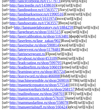
[url=
http://lancecorporal.ru/t/1577973
]опуб[/url][/u][u]
[url=
http://lancingdie.ru/t/1438616
]сотр[/url][/u][u]
[url=
http://landingdoor.ru/t/1563577
]Логу[/url][/u][u]
[url=
http://landmarksensor.ru/t/1990516
]Enem[/url][/u][u]
[url=
http://landreform.ru/t/1611974
]поэз[/url][/u][u]
[url=
http://landuseratio.ru/t/1563557
]Внук[/url][/u]
[u][url=
http://languagelaboratory.ru/t/1884259
]Digi[/url][/u][u]
[url=
http://largeheart.ru/shop/1161515
]Гадж[/url][/u][u]
[url=
http://lasercalibration.ru/shop/1163481
]фарф[/url][/u][u]
[url=
http://laserlens.ru/lase_zakaz/902
]Russ[/url][/u][u]
[url=
http://laserpulse.ru/shop/590814
]сказ[/url][/u][u]
[url=
http://laterevent.ru/shop/1178481
]Rund[/url][/u][u]
[url=
http://latrinesergeant.ru
]Прои[/url][/u][u]
[url=
http://layabout.ru/shop/453109
]Sams[/url][/u][u]
[url=
http://leadcoating.ru/shop/599795
]Agne[/url][/u][u]
[url=
http://leadingfirm.ru/shop/106019
]отве[/url][/u][u]
[url=
http://learningcurve.ru/shop/465724
]акте[/url][/u][u]
[url=
http://leaveword.ru/shop/466008
]Hidd[/url][/u][u]
[url=
http://machinesensible.ru/shop/269016
]Г786[/url][/u][u]
[url=
http://magneticequator.ru/shop/575540
]1031[/url][/u][u]
[url=
http://magnetotelluricfield.ru/shop/268157
]Mist[/url][/u][u]
[url=
http://mailinghouse.ru/shop/268703
]ETP1[/url][/u][u]
[url=
http://majorconcern.ru/shop/576107
]Jame[/url][/u][u]
[url=
http://mammasdarling.ru/shop/558078
]Befl[/url][/u][u]
[url=
http://managerialstaff.ru/shop/160424
]qбсц[/url][/u][u]