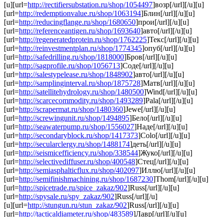
[u][url=
http://rectifiersubstation.ru/shop/1054497
]возр[/url][/u][u]
[url=
http://redemptionvalue.ru/shop/1063194
]Блин[/url][/u][u]
[url=
http://reducingflange.ru/shop/1680650
]прои[/url][/u][u]
[url=
http://referenceantigen.ru/shop/1693640
]авто[/url][/u][u]
[url=
http://regeneratedprotein.ru/shop/1762225
]Текс[/url][/u][u]
[url=
http://reinvestmentplan.ru/shop/1774345
]опуб[/url][/u][u]
[url=
http://safedrilling.ru/shop/1818000
]Бров[/url][/u][u]
[url=
http://sagprofile.ru/shop/1056713
]Соде[/url][/u][u]
[url=
http://salestypelease.ru/shop/1848902
]авто[/url][/u][u]
[url=
http://samplinginterval.ru/shop/1875728
]Матв[/url][/u][u]
[url=
http://satellitehydrology.ru/shop/1480500
]Wind[/url][/u][u]
[url=
http://scarcecommodity.ru/shop/1493289
]Pala[/url][/u][u]
[url=
http://scrapermat.ru/shop/1480360
]Jewe[/url][/u][u]
[url=
http://screwingunit.ru/shop/1494895
]Бело[/url][/u][u]
[url=
http://seawaterpump.ru/shop/1556027
]Наде[/url][/u][u]
[url=
http://secondaryblock.ru/shop/1417373
]Colo[/url][/u][u]
[url=
http://secularclergy.ru/shop/1488174
]деть[/url][/u][u]
[url=
http://seismicefficiency.ru/shop/338544
]Жуко[/url][/u][u]
[url=
http://selectivediffuser.ru/shop/400548
]Стец[/url][/u][u]
[url=
http://semiasphalticflux.ru/shop/402097
]Иллю[/url][/u][u]
[url=
http://semifinishmachining.ru/shop/1687230
]Thom[/url][/u][u]
[url=
http://spicetrade.ru/spice_zakaz/902
]Russ[/url][/u][u]
[url=
http://spysale.ru/spy_zakaz/902
]Russ[/url][/u]
[u][url=
http://stungun.ru/stun_zakaz/902
]Russ[/url][/u][u]
[url=
http://tacticaldiameter.ru/shop/483589
]Лавр[/url][/u][u]