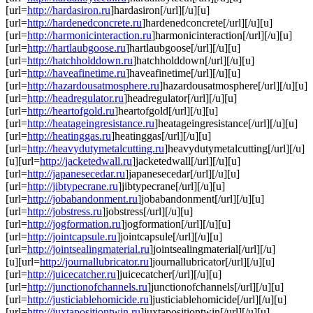
[url=
http://hardasiron.ru
]hardasiron[/url][/u][u]
[url=
http://hardenedconcrete.ru
]hardenedconcrete[/url][/u][u]
[url=
http://harmonicinteraction.ru
]harmonicinteraction[/url][/u][u]
[url=
http://hartlaubgoose.ru
]hartlaubgoose[/url][/u][u]
[url=
http://hatchholddown.ru
]hatchholddown[/url][/u][u]
[url=
http://haveafinetime.ru
]haveafinetime[/url][/u][u]
[url=
http://hazardousatmosphere.ru
]hazardousatmosphere[/url][/u][u]
[url=
http://headregulator.ru
]headregulator[/url][/u][u]
[url=
http://heartofgold.ru
]heartofgold[/url][/u][u]
[url=
http://heatageingresistance.ru
]heatageingresistance[/url][/u][u]
[url=
http://heatinggas.ru
]heatinggas[/url][/u][u]
[url=
http://heavydutymetalcutting.ru
]heavydutymetalcutting[/url][/u]
[u][url=
http://jacketedwall.ru
]jacketedwall[/url][/u][u]
[url=
http://japanesecedar.ru
]japanesecedar[/url][/u][u]
[url=
http://jibtypecrane.ru
]jibtypecrane[/url][/u][u]
[url=
http://jobabandonment.ru
]jobabandonment[/url][/u][u]
[url=
http://jobstress.ru
]jobstress[/url][/u][u]
[url=
http://jogformation.ru
]jogformation[/url][/u][u]
[url=
http://jointcapsule.ru
]jointcapsule[/url][/u][u]
[url=
http://jointsealingmaterial.ru
]jointsealingmaterial[/url][/u]
[u][url=
http://journallubricator.ru
]journallubricator[/url][/u][u]
[url=
http://juicecatcher.ru
]juicecatcher[/url][/u][u]
[url=
http://junctionofchannels.ru
]junctionofchannels[/url][/u][u]
[url=
http://justiciablehomicide.ru
]justiciablehomicide[/url][/u][u]
[url=
http://juxtapositiontwin.ru
]juxtapositiontwin[/url][/u][u]