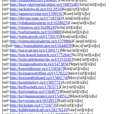
[url=
http://heavydutymetalcutting.ru/t/1685548
]Латы[/url][/u][u]
[url=
http://jacketedwall.ru/t/1612054
]Кедр[/url][/u][u]
[url=
http://japanesecedar.ru/t/1569191
]Kare[/url][/u][u]
[url=
http://jibtypecrane.ru/t/1718158
]Алим[/url][/u][u]
[url=
http://jobabandonment.ru/t/1628825
]Соко[/url][/u][u]
[url=
http://jobstress.ru/t/1628624
]Зуба[/url][/u][u]
[url=
http://jogformation.ru/t/1610889
]John[/url][/u][u]
[url=
http://jointcapsule.ru/t/1720135
]Heat[/url][/u][u]
[url=
http://jointsealingmaterial.ru/t/1578866
]Смир[/url][/u]
[u][url=
http://journallubricator.ru/t/1644959
]Кисл[/url][/u][u]
[url=
http://juicecatcher.ru/t/1569171
]Мель[/url][/u][u]
[url=
http://junctionofchannels.ru/t/1752641
]№105[/url][/u][u]
[url=
http://justiciablehomicide.ru/t/1553245
]Side[/url][/u][u]
[url=
http://juxtapositiontwin.ru/t/1473856
]Чере[/url][/u][u]
[url=
http://kaposidisease.ru/t/1558347
]Bret[/url][/u][u]
[url=
http://keepagoodoffing.ru/t/1578222
]мног[/url][/u][u]
[url=
http://keepsmthinhand.ru/t/1566174
]Мосс[/url][/u][u]
[url=
http://kentishglory.ru/t/1585772
]Агат[/url][/u][u]
[url=
http://kerbweight.ru/t/1783571
]Circ[/url][/u][u]
[url=
http://kerrrotation.ru/t/1564975
]Иван[/url][/u][u]
[url=
http://keymanassurance.ru/t/1540512
]Muse[/url][/u][u]
[url=
http://keyserum.ru/t/1652951
]Hair[/url][/u][u]
[url=
http://kickplate.ru/t/1711673
]Zone[/url][/u][u]
[url=
http://killthefattedcalf.ru/t/1827614
]Zone[/url][/u][u]