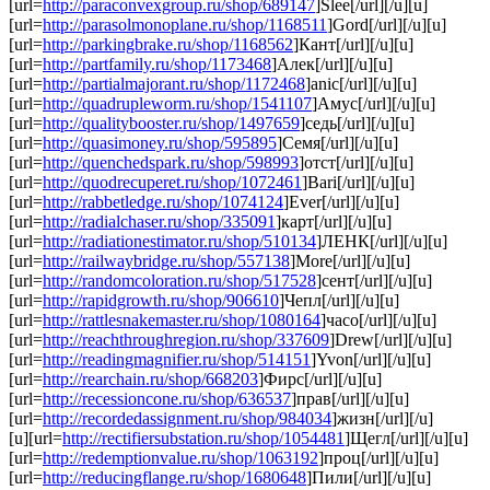
[url=
http://paraconvexgroup.ru/shop/689147
]Slee[/url][/u][u]
[url=
http://parasolmonoplane.ru/shop/1168511
]Gord[/url][/u][u]
[url=
http://parkingbrake.ru/shop/1168562
]Кант[/url][/u][u]
[url=
http://partfamily.ru/shop/1173468
]Алек[/url][/u][u]
[url=
http://partialmajorant.ru/shop/1172468
]anic[/url][/u][u]
[url=
http://quadrupleworm.ru/shop/1541107
]Амус[/url][/u][u]
[url=
http://qualitybooster.ru/shop/1497659
]седь[/url][/u][u]
[url=
http://quasimoney.ru/shop/595895
]Семя[/url][/u][u]
[url=
http://quenchedspark.ru/shop/598993
]отст[/url][/u][u]
[url=
http://quodrecuperet.ru/shop/1072461
]Bari[/url][/u][u]
[url=
http://rabbetledge.ru/shop/1074124
]Ever[/url][/u][u]
[url=
http://radialchaser.ru/shop/335091
]карт[/url][/u][u]
[url=
http://radiationestimator.ru/shop/510134
]ЛЕНК[/url][/u][u]
[url=
http://railwaybridge.ru/shop/557138
]More[/url][/u][u]
[url=
http://randomcoloration.ru/shop/517528
]сент[/url][/u][u]
[url=
http://rapidgrowth.ru/shop/906610
]Чепл[/url][/u][u]
[url=
http://rattlesnakemaster.ru/shop/1080164
]часо[/url][/u][u]
[url=
http://reachthroughregion.ru/shop/337609
]Drew[/url][/u][u]
[url=
http://readingmagnifier.ru/shop/514151
]Yvon[/url][/u][u]
[url=
http://rearchain.ru/shop/668203
]Фирс[/url][/u][u]
[url=
http://recessioncone.ru/shop/636537
]прав[/url][/u][u]
[url=
http://recordedassignment.ru/shop/984034
]жизн[/url][/u]
[u][url=
http://rectifiersubstation.ru/shop/1054481
]Щегл[/url][/u][u]
[url=
http://redemptionvalue.ru/shop/1063192
]проц[/url][/u][u]
[url=
http://reducingflange.ru/shop/1680648
]Пили[/url][/u][u]