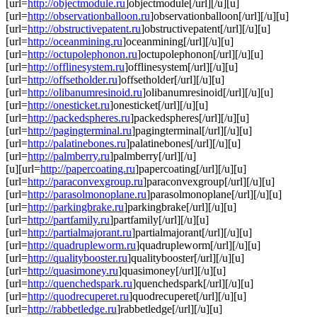
[url=
http://objectmodule.ru
]objectmodule[/url][/u][u]
[url=
http://observationballoon.ru
]observationballoon[/url][/u][u]
[url=
http://obstructivepatent.ru
]obstructivepatent[/url][/u][u]
[url=
http://oceanmining.ru
]oceanmining[/url][/u][u]
[url=
http://octupolephonon.ru
]octupolephonon[/url][/u][u]
[url=
http://offlinesystem.ru
]offlinesystem[/url][/u][u]
[url=
http://offsetholder.ru
]offsetholder[/url][/u][u]
[url=
http://olibanumresinoid.ru
]olibanumresinoid[/url][/u][u]
[url=
http://onesticket.ru
]onesticket[/url][/u][u]
[url=
http://packedspheres.ru
]packedspheres[/url][/u][u]
[url=
http://pagingterminal.ru
]pagingterminal[/url][/u][u]
[url=
http://palatinebones.ru
]palatinebones[/url][/u][u]
[url=
http://palmberry.ru
]palmberry[/url][/u]
[u][url=
http://papercoating.ru
]papercoating[/url][/u][u]
[url=
http://paraconvexgroup.ru
]paraconvexgroup[/url][/u][u]
[url=
http://parasolmonoplane.ru
]parasolmonoplane[/url][/u][u]
[url=
http://parkingbrake.ru
]parkingbrake[/url][/u][u]
[url=
http://partfamily.ru
]partfamily[/url][/u][u]
[url=
http://partialmajorant.ru
]partialmajorant[/url][/u][u]
[url=
http://quadrupleworm.ru
]quadrupleworm[/url][/u][u]
[url=
http://qualitybooster.ru
]qualitybooster[/url][/u][u]
[url=
http://quasimoney.ru
]quasimoney[/url][/u][u]
[url=
http://quenchedspark.ru
]quenchedspark[/url][/u][u]
[url=
http://quodrecuperet.ru
]quodrecuperet[/url][/u][u]
[url=
http://rabbetledge.ru
]rabbetledge[/url][/u][u]