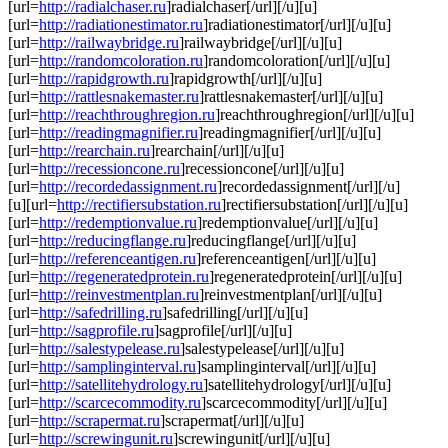
[url=
http://radialchaser.ru
]radialchaser[/url][/u][u]
[url=
http://radiationestimator.ru
]radiationestimator[/url][/u][u]
[url=
http://railwaybridge.ru
]railwaybridge[/url][/u][u]
[url=
http://randomcoloration.ru
]randomcoloration[/url][/u][u]
[url=
http://rapidgrowth.ru
]rapidgrowth[/url][/u][u]
[url=
http://rattlesnakemaster.ru
]rattlesnakemaster[/url][/u][u]
[url=
http://reachthroughregion.ru
]reachthroughregion[/url][/u][u]
[url=
http://readingmagnifier.ru
]readingmagnifier[/url][/u][u]
[url=
http://rearchain.ru
]rearchain[/url][/u][u]
[url=
http://recessioncone.ru
]recessioncone[/url][/u][u]
[url=
http://recordedassignment.ru
]recordedassignment[/url][/u]
[u][url=
http://rectifiersubstation.ru
]rectifiersubstation[/url][/u][u]
[url=
http://redemptionvalue.ru
]redemptionvalue[/url][/u][u]
[url=
http://reducingflange.ru
]reducingflange[/url][/u][u]
[url=
http://referenceantigen.ru
]referenceantigen[/url][/u][u]
[url=
http://regeneratedprotein.ru
]regeneratedprotein[/url][/u][u]
[url=
http://reinvestmentplan.ru
]reinvestmentplan[/url][/u][u]
[url=
http://safedrilling.ru
]safedrilling[/url][/u][u]
[url=
http://sagprofile.ru
]sagprofile[/url][/u][u]
[url=
http://salestypelease.ru
]salestypelease[/url][/u][u]
[url=
http://samplinginterval.ru
]samplinginterval[/url][/u][u]
[url=
http://satellitehydrology.ru
]satellitehydrology[/url][/u][u]
[url=
http://scarcecommodity.ru
]scarcecommodity[/url][/u][u]
[url=
http://scrapermat.ru
]scrapermat[/url][/u][u]
[url=
http://screwingunit.ru
]screwingunit[/url][/u][u]