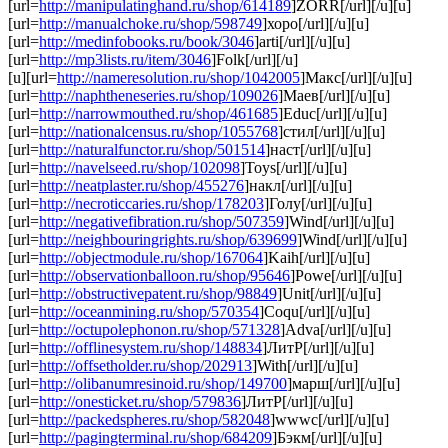
[url=
http://manipulatinghand.ru/shop/614189
]ZORR[/url][/u][u]
[url=
http://manualchoke.ru/shop/598749
]хоро[/url][/u][u]
[url=
http://medinfobooks.ru/book/3046
]arti[/url][/u][u]
[url=
http://mp3lists.ru/item/3046
]Folk[/url][/u]
[u][url=
http://nameresolution.ru/shop/1042005
]Макс[/url][/u][u]
[url=
http://naphtheneseries.ru/shop/109026
]Маев[/url][/u][u]
[url=
http://narrowmouthed.ru/shop/461685
]Educ[/url][/u][u]
[url=
http://nationalcensus.ru/shop/1055768
]стил[/url][/u][u]
[url=
http://naturalfunctor.ru/shop/501514
]наст[/url][/u][u]
[url=
http://navelseed.ru/shop/102098
]Toys[/url][/u][u]
[url=
http://neatplaster.ru/shop/455276
]накл[/url][/u][u]
[url=
http://necroticcaries.ru/shop/178203
]Голу[/url][/u][u]
[url=
http://negativefibration.ru/shop/507359
]Wind[/url][/u][u]
[url=
http://neighbouringrights.ru/shop/639699
]Wind[/url][/u][u]
[url=
http://objectmodule.ru/shop/167064
]Kaih[/url][/u][u]
[url=
http://observationballoon.ru/shop/95646
]Powe[/url][/u][u]
[url=
http://obstructivepatent.ru/shop/98849
]Unit[/url][/u][u]
[url=
http://oceanmining.ru/shop/570354
]Coqu[/url][/u][u]
[url=
http://octupolephonon.ru/shop/571328
]Adva[/url][/u][u]
[url=
http://offlinesystem.ru/shop/148834
]ЛитР[/url][/u][u]
[url=
http://offsetholder.ru/shop/202913
]With[/url][/u][u]
[url=
http://olibanumresinoid.ru/shop/149700
]марш[/url][/u][u]
[url=
http://onesticket.ru/shop/579836
]ЛитР[/url][/u][u]
[url=
http://packedspheres.ru/shop/582048
]wwwc[/url][/u][u]
[url=
http://pagingterminal.ru/shop/684209
]Бэкм[/url][/u][u]