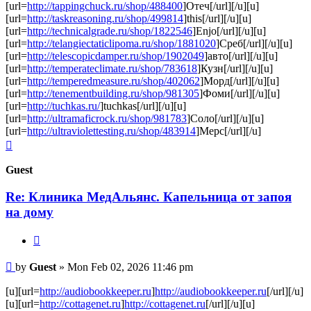
[url=
http://tappingchuck.ru/shop/488400
]Отеч[/url][/u][u]
[url=
http://taskreasoning.ru/shop/499814
]this[/url][/u][u]
[url=
http://technicalgrade.ru/shop/1822546
]Enjo[/url][/u][u]
[url=
http://telangiectaticlipoma.ru/shop/1881020
]Среб[/url][/u][u]
[url=
http://telescopicdamper.ru/shop/1902049
]авто[/url][/u][u]
[url=
http://temperateclimate.ru/shop/783618
]Кузн[/url][/u][u]
[url=
http://temperedmeasure.ru/shop/402062
]Морд[/url][/u][u]
[url=
http://tenementbuilding.ru/shop/981305
]Фоми[/url][/u][u]
[url=
http://tuchkas.ru/
]tuchkas[/url][/u][u]
[url=
http://ultramaficrock.ru/shop/981783
]Соло[/url][/u][u]
[url=
http://ultraviolettesting.ru/shop/483914
]Мерс[/url][/u]
Top
Guest
Re: Клиника МедАльянс. Капельница от запоя
на дому
Quote
Post
by
Guest
»
Mon Feb 02, 2026 11:46 pm
[u][url=
http://audiobookkeeper.ru
]
http://audiobookkeeper.ru
[/url][/u]
[u][url=
http://cottagenet.ru
]
http://cottagenet.ru
[/url][/u][u]