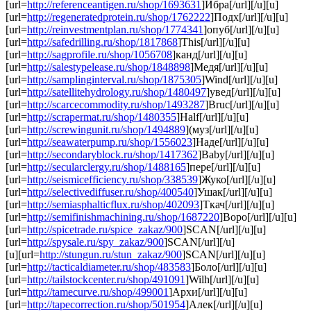
[url=
http://referenceantigen.ru/shop/1693631
]Ибра[/url][/u][u]
[url=
http://regeneratedprotein.ru/shop/1762222
]Подх[/url][/u][u]
[url=
http://reinvestmentplan.ru/shop/1774341
]опуб[/url][/u][u]
[url=
http://safedrilling.ru/shop/1817868
]This[/url][/u][u]
[url=
http://sagprofile.ru/shop/1056708
]канд[/url][/u][u]
[url=
http://salestypelease.ru/shop/1848898
]Медя[/url][/u][u]
[url=
http://samplinginterval.ru/shop/1875305
]Wind[/url][/u][u]
[url=
http://satellitehydrology.ru/shop/1480497
]увед[/url][/u][u]
[url=
http://scarcecommodity.ru/shop/1493287
]Bruc[/url][/u][u]
[url=
http://scrapermat.ru/shop/1480355
]Half[/url][/u][u]
[url=
http://screwingunit.ru/shop/1494889
](муз[/url][/u][u]
[url=
http://seawaterpump.ru/shop/1556023
]Наде[/url][/u][u]
[url=
http://secondaryblock.ru/shop/1417362
]Baby[/url][/u][u]
[url=
http://secularclergy.ru/shop/1488165
]пере[/url][/u][u]
[url=
http://seismicefficiency.ru/shop/338539
]Жуко[/url][/u][u]
[url=
http://selectivediffuser.ru/shop/400540
]Ушак[/url][/u][u]
[url=
http://semiasphalticflux.ru/shop/402093
]Ткач[/url][/u][u]
[url=
http://semifinishmachining.ru/shop/1687220
]Воро[/url][/u][u]
[url=
http://spicetrade.ru/spice_zakaz/900
]SCAN[/url][/u][u]
[url=
http://spysale.ru/spy_zakaz/900
]SCAN[/url][/u]
[u][url=
http://stungun.ru/stun_zakaz/900
]SCAN[/url][/u][u]
[url=
http://tacticaldiameter.ru/shop/483583
]Боло[/url][/u][u]
[url=
http://tailstockcenter.ru/shop/491091
]Wilh[/url][/u][u]
[url=
http://tamecurve.ru/shop/499001
]Архи[/url][/u][u]
[url=
http://tapecorrection.ru/shop/501954
]Алек[/url][/u][u]