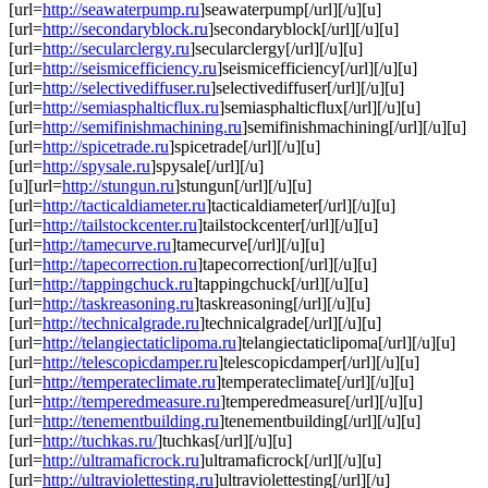
[url=
http://seawaterpump.ru
]seawaterpump[/url][/u][u]
[url=
http://secondaryblock.ru
]secondaryblock[/url][/u][u]
[url=
http://secularclergy.ru
]secularclergy[/url][/u][u]
[url=
http://seismicefficiency.ru
]seismicefficiency[/url][/u][u]
[url=
http://selectivediffuser.ru
]selectivediffuser[/url][/u][u]
[url=
http://semiasphalticflux.ru
]semiasphalticflux[/url][/u][u]
[url=
http://semifinishmachining.ru
]semifinishmachining[/url][/u][u]
[url=
http://spicetrade.ru
]spicetrade[/url][/u][u]
[url=
http://spysale.ru
]spysale[/url][/u]
[u][url=
http://stungun.ru
]stungun[/url][/u][u]
[url=
http://tacticaldiameter.ru
]tacticaldiameter[/url][/u][u]
[url=
http://tailstockcenter.ru
]tailstockcenter[/url][/u][u]
[url=
http://tamecurve.ru
]tamecurve[/url][/u][u]
[url=
http://tapecorrection.ru
]tapecorrection[/url][/u][u]
[url=
http://tappingchuck.ru
]tappingchuck[/url][/u][u]
[url=
http://taskreasoning.ru
]taskreasoning[/url][/u][u]
[url=
http://technicalgrade.ru
]technicalgrade[/url][/u][u]
[url=
http://telangiectaticlipoma.ru
]telangiectaticlipoma[/url][/u][u]
[url=
http://telescopicdamper.ru
]telescopicdamper[/url][/u][u]
[url=
http://temperateclimate.ru
]temperateclimate[/url][/u][u]
[url=
http://temperedmeasure.ru
]temperedmeasure[/url][/u][u]
[url=
http://tenementbuilding.ru
]tenementbuilding[/url][/u][u]
[url=
http://tuchkas.ru/
]tuchkas[/url][/u][u]
[url=
http://ultramaficrock.ru
]ultramaficrock[/url][/u][u]
[url=
http://ultraviolettesting.ru
]ultraviolettesting[/url][/u]