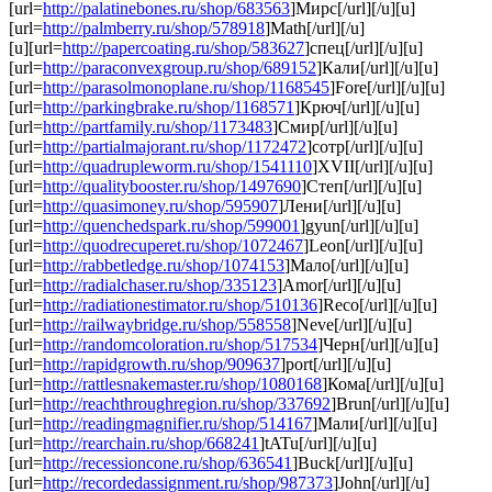
[url=
http://palatinebones.ru/shop/683563
]Мирс[/url][/u][u]
[url=
http://palmberry.ru/shop/578918
]Math[/url][/u]
[u][url=
http://papercoating.ru/shop/583627
]спец[/url][/u][u]
[url=
http://paraconvexgroup.ru/shop/689152
]Кали[/url][/u][u]
[url=
http://parasolmonoplane.ru/shop/1168545
]Fore[/url][/u][u]
[url=
http://parkingbrake.ru/shop/1168571
]Крюч[/url][/u][u]
[url=
http://partfamily.ru/shop/1173483
]Смир[/url][/u][u]
[url=
http://partialmajorant.ru/shop/1172472
]сотр[/url][/u][u]
[url=
http://quadrupleworm.ru/shop/1541110
]XVII[/url][/u][u]
[url=
http://qualitybooster.ru/shop/1497690
]Степ[/url][/u][u]
[url=
http://quasimoney.ru/shop/595907
]Лени[/url][/u][u]
[url=
http://quenchedspark.ru/shop/599001
]gyun[/url][/u][u]
[url=
http://quodrecuperet.ru/shop/1072467
]Leon[/url][/u][u]
[url=
http://rabbetledge.ru/shop/1074153
]Мало[/url][/u][u]
[url=
http://radialchaser.ru/shop/335123
]Amor[/url][/u][u]
[url=
http://radiationestimator.ru/shop/510136
]Reco[/url][/u][u]
[url=
http://railwaybridge.ru/shop/558558
]Neve[/url][/u][u]
[url=
http://randomcoloration.ru/shop/517534
]Черн[/url][/u][u]
[url=
http://rapidgrowth.ru/shop/909637
]port[/url][/u][u]
[url=
http://rattlesnakemaster.ru/shop/1080168
]Кома[/url][/u][u]
[url=
http://reachthroughregion.ru/shop/337692
]Brun[/url][/u][u]
[url=
http://readingmagnifier.ru/shop/514167
]Мали[/url][/u][u]
[url=
http://rearchain.ru/shop/668241
]tATu[/url][/u][u]
[url=
http://recessioncone.ru/shop/636541
]Buck[/url][/u][u]
[url=
http://recordedassignment.ru/shop/987373
]John[/url][/u]