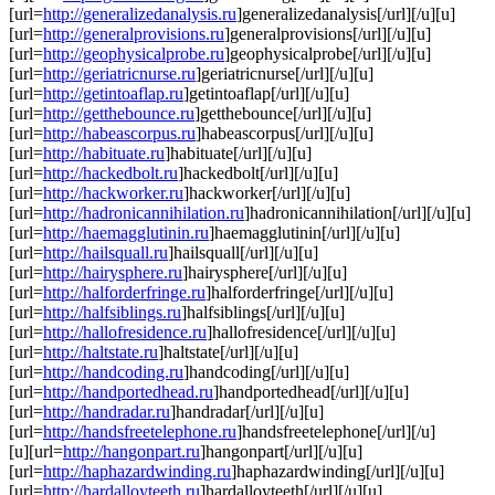
[url=
http://generalizedanalysis.ru
]generalizedanalysis[/url][/u][u]
[url=
http://generalprovisions.ru
]generalprovisions[/url][/u][u]
[url=
http://geophysicalprobe.ru
]geophysicalprobe[/url][/u][u]
[url=
http://geriatricnurse.ru
]geriatricnurse[/url][/u][u]
[url=
http://getintoaflap.ru
]getintoaflap[/url][/u][u]
[url=
http://getthebounce.ru
]getthebounce[/url][/u][u]
[url=
http://habeascorpus.ru
]habeascorpus[/url][/u][u]
[url=
http://habituate.ru
]habituate[/url][/u][u]
[url=
http://hackedbolt.ru
]hackedbolt[/url][/u][u]
[url=
http://hackworker.ru
]hackworker[/url][/u][u]
[url=
http://hadronicannihilation.ru
]hadronicannihilation[/url][/u][u]
[url=
http://haemagglutinin.ru
]haemagglutinin[/url][/u][u]
[url=
http://hailsquall.ru
]hailsquall[/url][/u][u]
[url=
http://hairysphere.ru
]hairysphere[/url][/u][u]
[url=
http://halforderfringe.ru
]halforderfringe[/url][/u][u]
[url=
http://halfsiblings.ru
]halfsiblings[/url][/u][u]
[url=
http://hallofresidence.ru
]hallofresidence[/url][/u][u]
[url=
http://haltstate.ru
]haltstate[/url][/u][u]
[url=
http://handcoding.ru
]handcoding[/url][/u][u]
[url=
http://handportedhead.ru
]handportedhead[/url][/u][u]
[url=
http://handradar.ru
]handradar[/url][/u][u]
[url=
http://handsfreetelephone.ru
]handsfreetelephone[/url][/u]
[u][url=
http://hangonpart.ru
]hangonpart[/url][/u][u]
[url=
http://haphazardwinding.ru
]haphazardwinding[/url][/u][u]
[url=
http://hardalloyteeth.ru
]hardalloyteeth[/url][/u][u]