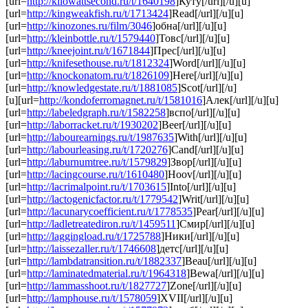
[url=
http://kilowattsecond.ru/t/1640198
]Куту[/url][/u][u]
[url=
http://kingweakfish.ru/t/1713424
]Read[/url][/u][u]
[url=
http://kinozones.ru/film/3046
]обна[/url][/u][u]
[url=
http://kleinbottle.ru/t/1579440
]Товс[/url][/u][u]
[url=
http://kneejoint.ru/t/1671844
]Прес[/url][/u][u]
[url=
http://knifesethouse.ru/t/1812324
]Word[/url][/u][u]
[url=
http://knockonatom.ru/t/1826109
]Here[/url][/u][u]
[url=
http://knowledgestate.ru/t/1881085
]Scot[/url][/u]
[u][url=
http://kondoferromagnet.ru/t/1581016
]Алек[/url][/u][u]
[url=
http://labeledgraph.ru/t/1582258
]вспо[/url][/u][u]
[url=
http://laborracket.ru/t/1930202
]Beer[/url][/u][u]
[url=
http://labourearnings.ru/t/1987635
]With[/url][/u][u]
[url=
http://labourleasing.ru/t/1720276
]Cand[/url][/u][u]
[url=
http://laburnumtree.ru/t/1579829
]Звор[/url][/u][u]
[url=
http://lacingcourse.ru/t/1610480
]Hoov[/url][/u][u]
[url=
http://lacrimalpoint.ru/t/1703615
]Into[/url][/u][u]
[url=
http://lactogenicfactor.ru/t/1779542
]Writ[/url][/u][u]
[url=
http://lacunarycoefficient.ru/t/1778535
]Pear[/url][/u][u]
[url=
http://ladletreatediron.ru/t/1459511
]Смир[/url][/u][u]
[url=
http://laggingload.ru/t/1725788
]Ники[/url][/u][u]
[url=
http://laissezaller.ru/t/1746608
]детс[/url][/u][u]
[url=
http://lambdatransition.ru/t/1882337
]Beau[/url][/u][u]
[url=
http://laminatedmaterial.ru/t/1964318
]Bewa[/url][/u][u]
[url=
http://lammasshoot.ru/t/1827727
]Zone[/url][/u][u]
[url=
http://lamphouse.ru/t/1578059
]XVII[/url][/u][u]