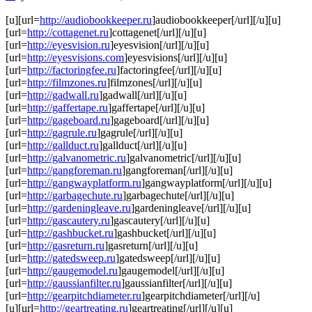
[u][url=
http://audiobookkeeper.ru
]audiobookkeeper[/url][/u][u]
[url=
http://cottagenet.ru
]cottagenet[/url][/u][u]
[url=
http://eyesvision.ru
]eyesvision[/url][/u][u]
[url=
http://eyesvisions.com
]eyesvisions[/url][/u][u]
[url=
http://factoringfee.ru
]factoringfee[/url][/u][u]
[url=
http://filmzones.ru
]filmzones[/url][/u][u]
[url=
http://gadwall.ru
]gadwall[/url][/u][u]
[url=
http://gaffertape.ru
]gaffertape[/url][/u][u]
[url=
http://gageboard.ru
]gageboard[/url][/u][u]
[url=
http://gagrule.ru
]gagrule[/url][/u][u]
[url=
http://gallduct.ru
]gallduct[/url][/u][u]
[url=
http://galvanometric.ru
]galvanometric[/url][/u][u]
[url=
http://gangforeman.ru
]gangforeman[/url][/u][u]
[url=
http://gangwayplatform.ru
]gangwayplatform[/url][/u][u]
[url=
http://garbagechute.ru
]garbagechute[/url][/u][u]
[url=
http://gardeningleave.ru
]gardeningleave[/url][/u][u]
[url=
http://gascautery.ru
]gascautery[/url][/u][u]
[url=
http://gashbucket.ru
]gashbucket[/url][/u][u]
[url=
http://gasreturn.ru
]gasreturn[/url][/u][u]
[url=
http://gatedsweep.ru
]gatedsweep[/url][/u][u]
[url=
http://gaugemodel.ru
]gaugemodel[/url][/u][u]
[url=
http://gaussianfilter.ru
]gaussianfilter[/url][/u][u]
[url=
http://gearpitchdiameter.ru
]gearpitchdiameter[/url][/u]
[u][url=
http://geartreating.ru
]geartreating[/url][/u][u]