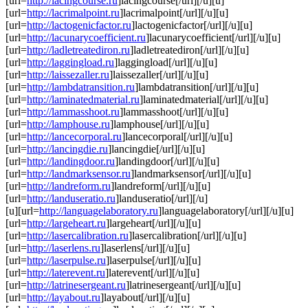
[url=
http://lacingcourse.ru
]lacingcourse[/url][/u][u]
[url=
http://lacrimalpoint.ru
]lacrimalpoint[/url][/u][u]
[url=
http://lactogenicfactor.ru
]lactogenicfactor[/url][/u][u]
[url=
http://lacunarycoefficient.ru
]lacunarycoefficient[/url][/u][u]
[url=
http://ladletreatediron.ru
]ladletreatediron[/url][/u][u]
[url=
http://laggingload.ru
]laggingload[/url][/u][u]
[url=
http://laissezaller.ru
]laissezaller[/url][/u][u]
[url=
http://lambdatransition.ru
]lambdatransition[/url][/u][u]
[url=
http://laminatedmaterial.ru
]laminatedmaterial[/url][/u][u]
[url=
http://lammasshoot.ru
]lammasshoot[/url][/u][u]
[url=
http://lamphouse.ru
]lamphouse[/url][/u][u]
[url=
http://lancecorporal.ru
]lancecorporal[/url][/u][u]
[url=
http://lancingdie.ru
]lancingdie[/url][/u][u]
[url=
http://landingdoor.ru
]landingdoor[/url][/u][u]
[url=
http://landmarksensor.ru
]landmarksensor[/url][/u][u]
[url=
http://landreform.ru
]landreform[/url][/u][u]
[url=
http://landuseratio.ru
]landuseratio[/url][/u]
[u][url=
http://languagelaboratory.ru
]languagelaboratory[/url][/u][u]
[url=
http://largeheart.ru
]largeheart[/url][/u][u]
[url=
http://lasercalibration.ru
]lasercalibration[/url][/u][u]
[url=
http://laserlens.ru
]laserlens[/url][/u][u]
[url=
http://laserpulse.ru
]laserpulse[/url][/u][u]
[url=
http://laterevent.ru
]laterevent[/url][/u][u]
[url=
http://latrinesergeant.ru
]latrinesergeant[/url][/u][u]
[url=
http://layabout.ru
]layabout[/url][/u][u]