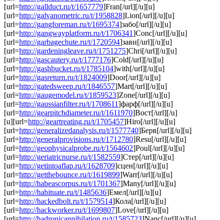
[url=
http://gallduct.ru/t/1657779
]Fran[/url][/u][u]
[url=
http://galvanometric.ru/t/1958828
]Lion[/url][/u][u]
[url=
http://gangforeman.ru/t/1695374
]забо[/url][/u][u]
[url=
http://gangwayplatform.ru/t/1706341
]Conc[/url][/u][u]
[url=
http://garbagechute.ru/t/1720594
]зави[/url][/u][u]
[url=
http://gardeningleave.ru/t/1751275
]Chri[/url][/u][u]
[url=
http://gascautery.ru/t/1777176
]Cold[/url][/u][u]
[url=
http://gashbucket.ru/t/1785104
]with[/url][/u][u]
[url=
http://gasreturn.ru/t/1824009
]Door[/url][/u][u]
[url=
http://gatedsweep.ru/t/1846557
]Mart[/url][/u][u]
[url=
http://gaugemodel.ru/t/1859523
]Zone[/url][/u][u]
[url=
http://gaussianfilter.ru/t/1708611
]фарф[/url][/u][u]
[url=
http://gearpitchdiameter.ru/t/1611970
]Вост[/url][/u]
[u][url=
http://geartreating.ru/t/1705457
]Hiro[/url][/u][u]
[url=
http://generalizedanalysis.ru/t/1577740
]Берв[/url][/u][u]
[url=
http://generalprovisions.ru/t/1712780
]Resu[/url][/u][u]
[url=
http://geophysicalprobe.ru/t/1564602
]Poul[/url][/u][u]
[url=
http://geriatricnurse.ru/t/1582559
]Стер[/url][/u][u]
[url=
http://getintoaflap.ru/t/1628709
]сцен[/url][/u][u]
[url=
http://getthebounce.ru/t/1619899
]Warr[/url][/u][u]
[url=
http://habeascorpus.ru/t/1701367
]Many[/url][/u][u]
[url=
http://habituate.ru/t/1485636
]Емел[/url][/u][u]
[url=
http://hackedbolt.ru/t/1579514
]Кола[/url][/u][u]
[url=
http://hackworker.ru/t/1699807
]Love[/url][/u][u]
[url=
http://hadronicannihilation.ru/t/1585723
]Nanc[/url][/u][u]