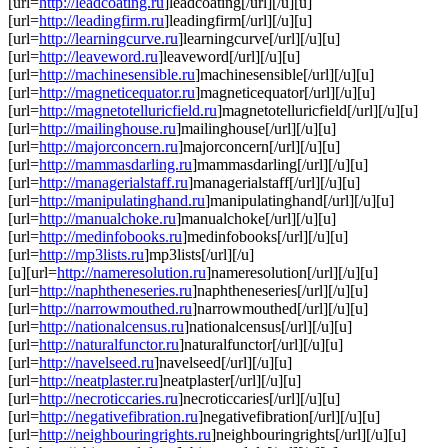
[url=
http://leadcoating.ru
]leadcoating[/url][/u][u]
[url=
http://leadingfirm.ru
]leadingfirm[/url][/u][u]
[url=
http://learningcurve.ru
]learningcurve[/url][/u][u]
[url=
http://leaveword.ru
]leaveword[/url][/u][u]
[url=
http://machinesensible.ru
]machinesensible[/url][/u][u]
[url=
http://magneticequator.ru
]magneticequator[/url][/u][u]
[url=
http://magnetotelluricfield.ru
]magnetotelluricfield[/url][/u][u]
[url=
http://mailinghouse.ru
]mailinghouse[/url][/u][u]
[url=
http://majorconcern.ru
]majorconcern[/url][/u][u]
[url=
http://mammasdarling.ru
]mammasdarling[/url][/u][u]
[url=
http://managerialstaff.ru
]managerialstaff[/url][/u][u]
[url=
http://manipulatinghand.ru
]manipulatinghand[/url][/u][u]
[url=
http://manualchoke.ru
]manualchoke[/url][/u][u]
[url=
http://medinfobooks.ru
]medinfobooks[/url][/u][u]
[url=
http://mp3lists.ru
]mp3lists[/url][/u]
[u][url=
http://nameresolution.ru
]nameresolution[/url][/u][u]
[url=
http://naphtheneseries.ru
]naphtheneseries[/url][/u][u]
[url=
http://narrowmouthed.ru
]narrowmouthed[/url][/u][u]
[url=
http://nationalcensus.ru
]nationalcensus[/url][/u][u]
[url=
http://naturalfunctor.ru
]naturalfunctor[/url][/u][u]
[url=
http://navelseed.ru
]navelseed[/url][/u][u]
[url=
http://neatplaster.ru
]neatplaster[/url][/u][u]
[url=
http://necroticcaries.ru
]necroticcaries[/url][/u][u]
[url=
http://negativefibration.ru
]negativefibration[/url][/u][u]
[url=
http://neighbouringrights.ru
]neighbouringrights[/url][/u][u]