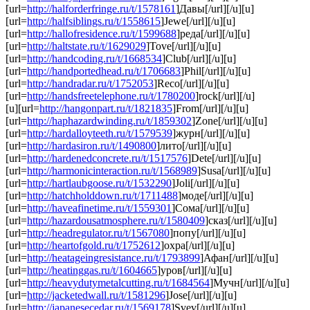
[url=
http://halforderfringe.ru/t/1578161
]Давы[/url][/u][u]
[url=
http://halfsiblings.ru/t/1558615
]Jewe[/url][/u][u]
[url=
http://hallofresidence.ru/t/1599688
]реда[/url][/u][u]
[url=
http://haltstate.ru/t/1629029
]Tove[/url][/u][u]
[url=
http://handcoding.ru/t/1668534
]Club[/url][/u][u]
[url=
http://handportedhead.ru/t/1706683
]Phil[/url][/u][u]
[url=
http://handradar.ru/t/1752053
]Reco[/url][/u][u]
[url=
http://handsfreetelephone.ru/t/1780200
]rock[/url][/u]
[u][url=
http://hangonpart.ru/t/1821835
]From[/url][/u][u]
[url=
http://haphazardwinding.ru/t/1859302
]Zone[/url][/u][u]
[url=
http://hardalloyteeth.ru/t/1579539
]журн[/url][/u][u]
[url=
http://hardasiron.ru/t/1490800
]лито[/url][/u][u]
[url=
http://hardenedconcrete.ru/t/1517576
]Dete[/url][/u][u]
[url=
http://harmonicinteraction.ru/t/1568989
]Susa[/url][/u][u]
[url=
http://hartlaubgoose.ru/t/1532290
]Joli[/url][/u][u]
[url=
http://hatchholddown.ru/t/1711488
]моде[/url][/u][u]
[url=
http://haveafinetime.ru/t/1559301
]Сома[/url][/u][u]
[url=
http://hazardousatmosphere.ru/t/1580409
]сказ[/url][/u][u]
[url=
http://headregulator.ru/t/1567080
]попу[/url][/u][u]
[url=
http://heartofgold.ru/t/1752612
]охра[/url][/u][u]
[url=
http://heatageingresistance.ru/t/1793899
]Афан[/url][/u][u]
[url=
http://heatinggas.ru/t/1604665
]уров[/url][/u][u]
[url=
http://heavydutymetalcutting.ru/t/1684564
]Мучн[/url][/u][u]
[url=
http://jacketedwall.ru/t/1581296
]Jose[/url][/u][u]
[url=
http://japanesecedar.ru/t/1569178
]Svev[/url][/u][u]