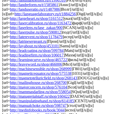
[url=
http://landmarksensor.ru/t/1990510
]Pict[/url][/u][u]
[url=
http://landreform.ru/t/1585861
]Анис[/url][/u][u]
[url=
http://landuseratio.ru/t/1487986
]Волг[/url][/u]
[u][url=
http://languagelaboratory.ru/t/1884256
]Digi[/url][/u][u]
[url=
http://largeheart.ru/shop/1161512
]указ[/url][/u][u]
[url=
http://lasercalibration.ru/shop/1163472
]фарф[/url][/u][u]
[url=
http://laserlens.ru/lase_zakaz/900
]SCAN[/url][/u][u]
[url=
http://laserpulse.ru/shop/590812
]подг[/url][/u][u]
[url=
http://laterevent.ru/shop/1178479
]испр[/url][/u][u]
[url=
http://latrinesergeant.ru
]Прои[/url][/u][u]
[url=
http://layabout.ru/shop/453101
]Sams[/url][/u][u]
[url=
http://leadcoating.ru/shop/599784
]Mats[/url][/u][u]
[url=
http://leadingfirm.ru/shop/106017
]Махм[/url][/u][u]
[url=
http://learningcurve.ru/shop/465722
]филь[/url][/u][u]
[url=
http://leaveword.ru/shop/466006
]Micr[/url][/u][u]
[url=
http://machinesensible.ru/shop/268999
]Г801[/url][/u][u]
[url=
http://magneticequator.ru/shop/575538
]1031[/url][/u][u]
[url=
http://magnetotelluricfield.ru/shop/268143
]DOUG[/url][/u][u]
[url=
http://mailinghouse.ru/shop/268700
]Gigl[/url][/u][u]
[url=
http://majorconcern.ru/shop/576104
]Scot[/url][/u][u]
[url=
http://mammasdarling.ru/shop/558054
]SQui[/url][/u][u]
[url=
http://managerialstaff.ru/shop/160422
]DAEW[/url][/u][u]
[url=
http://manipulatinghand.ru/shop/614185
]CENT[/url][/u][u]
[url=
http://manualchoke.ru/shop/598747
]стол[/url][/u][u]
[url=
http://medinfobooks.ru/book/3044
]испо[/url][/u][u]