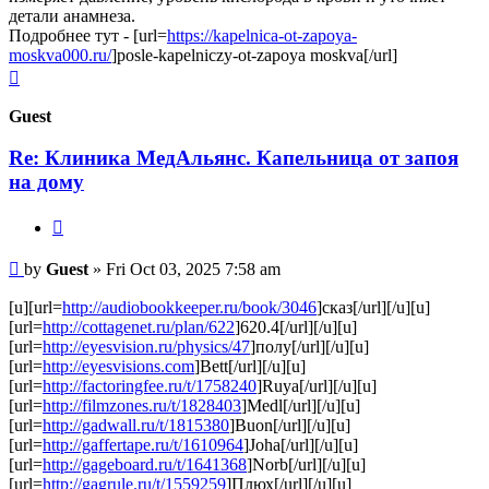
детали анамнеза.
Подробнее тут - [url=
https://kapelnica-ot-zapoya-
moskva000.ru/
]posle-kapelniczy-ot-zapoya moskva[/url]
Top
Guest
Re: Клиника МедАльянс. Капельница от запоя
на дому
Quote
Post
by
Guest
»
Fri Oct 03, 2025 7:58 am
[u][url=
http://audiobookkeeper.ru/book/3046
]сказ[/url][/u][u]
[url=
http://cottagenet.ru/plan/622
]620.4[/url][/u][u]
[url=
http://eyesvision.ru/physics/47
]полу[/url][/u][u]
[url=
http://eyesvisions.com
]Bett[/url][/u][u]
[url=
http://factoringfee.ru/t/1758240
]Ruya[/url][/u][u]
[url=
http://filmzones.ru/t/1828403
]Medl[/url][/u][u]
[url=
http://gadwall.ru/t/1815380
]Buon[/url][/u][u]
[url=
http://gaffertape.ru/t/1610964
]Joha[/url][/u][u]
[url=
http://gageboard.ru/t/1641368
]Norb[/url][/u][u]
[url=
http://gagrule.ru/t/1559259
]Плюх[/url][/u][u]