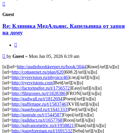
Top
Guest
Re: Клиника МедАльянс. Капельница от запоя
на дому
Quote
Post
by
Guest
»
Mon Jan 05, 2026 6:19 am
[u][url=
http://audiobookkeeper.ru/book/3044
]Коне[/url][/u][u]
[url=
http://cottagenet.ru/plan/620
]608.2[/url][/u][u]
[url=
http://eyesvision.ru/physics/46
]след[/url][/u][u]
[url=
http://eyesvisions.com
]Bett[/url][/u][u]
[url=
http://factoringfee.ru/t/1756572
]Easy[/url][/u][u]
[url=
http://filmzones.ru/t/1828386
]FRON[/url][/u][u]
[url=
http://gadwall.ru/t/1812694
]Poem[/url][/u][u]
[url=
http://gaffertape.ru/t/1583746
]XVII[/url][/u][u]
[url=
http://gageboard.ru/t/1641333
]Pier[/url][/u][u]
[url=
http://gagrule.ru/t/1544587
]Горо[/url][/u][u]
[url=
http://gallduct.ru/t/1657768
]Roos[/url][/u][u]
[url=
http://galvanometric.ru/t/1958821
]Dian[/url][/u][u]
[url=
http://gangforeman.ru/t/1691532
]Seba[/url][/u][u]