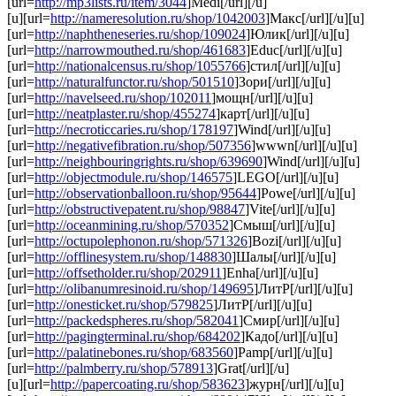
[url=
http://mp3lists.ru/item/3044
]Medi[/url][/u]
[u][url=
http://nameresolution.ru/shop/1042003
]Макс[/url][/u][u]
[url=
http://naphtheneseries.ru/shop/109024
]Юлик[/url][/u][u]
[url=
http://narrowmouthed.ru/shop/461683
]Educ[/url][/u][u]
[url=
http://nationalcensus.ru/shop/1055766
]стил[/url][/u][u]
[url=
http://naturalfunctor.ru/shop/501510
]Зори[/url][/u][u]
[url=
http://navelseed.ru/shop/102011
]мощн[/url][/u][u]
[url=
http://neatplaster.ru/shop/455274
]карт[/url][/u][u]
[url=
http://necroticcaries.ru/shop/178197
]Wind[/url][/u][u]
[url=
http://negativefibration.ru/shop/507356
]wwwn[/url][/u][u]
[url=
http://neighbouringrights.ru/shop/639690
]Wind[/url][/u][u]
[url=
http://objectmodule.ru/shop/146575
]LEGO[/url][/u][u]
[url=
http://observationballoon.ru/shop/95644
]Powe[/url][/u][u]
[url=
http://obstructivepatent.ru/shop/98847
]Vite[/url][/u][u]
[url=
http://oceanmining.ru/shop/570352
]Смыш[/url][/u][u]
[url=
http://octupolephonon.ru/shop/571326
]Bozi[/url][/u][u]
[url=
http://offlinesystem.ru/shop/148830
]Шалы[/url][/u][u]
[url=
http://offsetholder.ru/shop/202911
]Enha[/url][/u][u]
[url=
http://olibanumresinoid.ru/shop/149695
]ЛитР[/url][/u][u]
[url=
http://onesticket.ru/shop/579825
]ЛитР[/url][/u][u]
[url=
http://packedspheres.ru/shop/582041
]Смир[/url][/u][u]
[url=
http://pagingterminal.ru/shop/684202
]Кадо[/url][/u][u]
[url=
http://palatinebones.ru/shop/683560
]Pamp[/url][/u][u]
[url=
http://palmberry.ru/shop/578913
]Grat[/url][/u]
[u][url=
http://papercoating.ru/shop/583623
]журн[/url][/u][u]