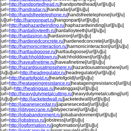
[url=
http://handportedhead.ru
]handportedhead[/url][/u][u]
[url=
http://handradar.ru
]handradar[/url][/u][u]
[url=
http://handsfreetelephone.ru
]handsfreetelephone[/url][/u]
[u][url=
http://hangonpart.ru
]hangonpart[/url][/u][u]
[url=
http://haphazardwinding.ru
]haphazardwinding[/url][/u][u]
[url=
http://hardalloyteeth.ru
]hardalloyteeth[/url][/u][u]
[url=
http://hardasiron.ru
]hardasiron[/url][/u][u]
[url=
http://hardenedconcrete.ru
]hardenedconcrete[/url][/u][u]
[url=
http://harmonicinteraction.ru
]harmonicinteraction[/url][/u][u]
[url=
http://hartlaubgoose.ru
]hartlaubgoose[/url][/u][u]
[url=
http://hatchholddown.ru
]hatchholddown[/url][/u][u]
[url=
http://haveafinetime.ru
]haveafinetime[/url][/u][u]
[url=
http://hazardousatmosphere.ru
]hazardousatmosphere[/url]
[/u][u][url=
http://headregulator.ru
]headregulator[/url][/u][u]
[url=
http://heartofgold.ru
]heartofgold[/url][/u][u]
[url=
http://heatageingresistance.ru
]heatageingresistance[/url][/u]
[u][url=
http://heatinggas.ru
]heatinggas[/url][/u][u]
[url=
http://heavydutymetalcutting.ru
]heavydutymetalcutting[/url]
[/u][u][url=
http://jacketedwall.ru
]jacketedwall[/url][/u][u]
[url=
http://japanesecedar.ru
]japanesecedar[/url][/u][u]
[url=
http://jibtypecrane.ru
]jibtypecrane[/url][/u][u]
[url=
http://jobabandonment.ru
]jobabandonment[/url][/u][u]
[url=
http://jobstress.ru
]jobstress[/url][/u][u]
[url=
http://jogformation.ru
]jogformation[/url][/u][u]
[url=
http://jointcapsule.ru
]jointcapsule[/url][/u][u]