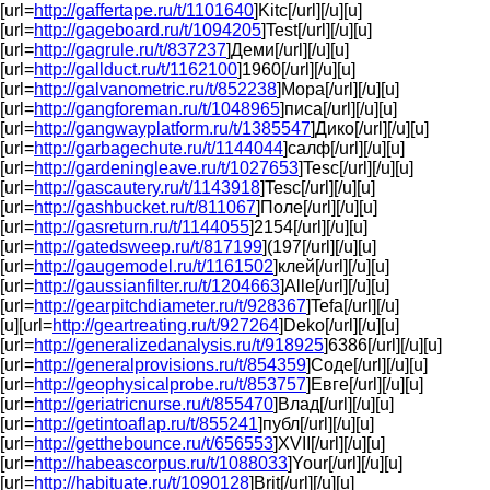
[url=
http://gaffertape.ru/t/1101640
]Kitc[/url][/u][u]
[url=
http://gageboard.ru/t/1094205
]Test[/url][/u][u]
[url=
http://gagrule.ru/t/837237
]Деми[/url][/u][u]
[url=
http://gallduct.ru/t/1162100
]1960[/url][/u][u]
[url=
http://galvanometric.ru/t/852238
]Мора[/url][/u][u]
[url=
http://gangforeman.ru/t/1048965
]писа[/url][/u][u]
[url=
http://gangwayplatform.ru/t/1385547
]Дико[/url][/u][u]
[url=
http://garbagechute.ru/t/1144044
]салф[/url][/u][u]
[url=
http://gardeningleave.ru/t/1027653
]Tesc[/url][/u][u]
[url=
http://gascautery.ru/t/1143918
]Tesc[/url][/u][u]
[url=
http://gashbucket.ru/t/811067
]Поле[/url][/u][u]
[url=
http://gasreturn.ru/t/1144055
]2154[/url][/u][u]
[url=
http://gatedsweep.ru/t/817199
](197[/url][/u][u]
[url=
http://gaugemodel.ru/t/1161502
]клей[/url][/u][u]
[url=
http://gaussianfilter.ru/t/1204663
]Alle[/url][/u][u]
[url=
http://gearpitchdiameter.ru/t/928367
]Tefa[/url][/u]
[u][url=
http://geartreating.ru/t/927264
]Deko[/url][/u][u]
[url=
http://generalizedanalysis.ru/t/918925
]6386[/url][/u][u]
[url=
http://generalprovisions.ru/t/854359
]Соде[/url][/u][u]
[url=
http://geophysicalprobe.ru/t/853757
]Евге[/url][/u][u]
[url=
http://geriatricnurse.ru/t/855470
]Влад[/url][/u][u]
[url=
http://getintoaflap.ru/t/855241
]публ[/url][/u][u]
[url=
http://getthebounce.ru/t/656553
]XVII[/url][/u][u]
[url=
http://habeascorpus.ru/t/1088033
]Your[/url][/u][u]
[url=
http://habituate.ru/t/1090128
]Brit[/url][/u][u]