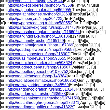
[url=
http://onesticket.ru/shop/378944
]Викт[/url][/u][u]
[url=
http://packedspheres.ru/shop/579358
]ЛитР[/url][/u][u]
[url=
http://pagingterminal.ru/shop/662055
]Thes[/url][/u][u]
[url=
http://palatinebones.ru/shop/202863
]Петр[/url][/u][u]
[url=
http://palmberry.ru/shop/204723
]ЛитР[/url][/u]
[u][url=
http://papercoating.ru/shop/580552
]ЛитР[/url][/u][u]
[url=
http://paraconvexgroup.ru/shop/684773
]ЛитР[/url][/u][u]
[url=
http://parasolmonoplane.ru/shop/1166054
]стро[/url][/u][u]
[url=
http://parkingbrake.ru/shop/1166186
](194[/url][/u][u]
[url=
http://partfamily.ru/shop/1165129
]текс[/url][/u][u]
[url=
http://partialmajorant.ru/shop/1167869
]допо[/url][/u][u]
[url=
http://quadrupleworm.ru/shop/1295682
]смер[/url][/u][u]
[url=
http://qualitybooster.ru/shop/216902
]Fine[/url][/u][u]
[url=
http://quasimoney.ru/shop/593555
]Моро[/url][/u][u]
[url=
http://quenchedspark.ru/shop/593624
]боль[/url][/u][u]
[url=
http://quodrecuperet.ru/shop/913507
]Walt[/url][/u][u]
[url=
http://rabbetledge.ru/shop/1070752
]Stac[/url][/u][u]
[url=
http://radialchaser.ru/shop/143384
]теат[/url][/u][u]
[url=
http://radiationestimator.ru/shop/180250
]Geni[/url][/u][u]
[url=
http://railwaybridge.ru/shop/345569
]Harv[/url][/u][u]
[url=
http://randomcoloration.ru/shop/510148
]Pamp[/url][/u][u]
[url=
http://rapidgrowth.ru/shop/635588
]Gran[/url][/u][u]
[url=
http://rattlesnakemaster.ru/shop/1074150
](Дир[/url][/u][u]
[url=
http://reachthroughregion.ru/shop/173371
]Agni[/url][/u][u]
[url=
http://readingmagnifier.ru/shop/418229
]яичн[/url][/u][u]