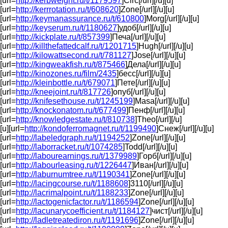
[url=
http://kerbweight.ru/t/1179597
]Circ[/url][/u][u]
[url=
http://kerrrotation.ru/t/608620
]Zone[/url][/u][u]
[url=
http://keymanassurance.ru/t/610800
]Morg[/url][/u][u]
[url=
http://keyserum.ru/t/1180627
]удоб[/url][/u][u]
[url=
http://kickplate.ru/t/857399
]Печа[/url][/u][u]
[url=
http://killthefattedcalf.ru/t/1201715
]Hugh[/url][/u][u]
[url=
http://kilowattsecond.ru/t/781127
]Jose[/url][/u][u]
[url=
http://kingweakfish.ru/t/875466
]Дела[/url][/u][u]
[url=
http://kinozones.ru/film/2435
]бесс[/url][/u][u]
[url=
http://kleinbottle.ru/t/679071
]Пете[/url][/u][u]
[url=
http://kneejoint.ru/t/817726
]опуб[/url][/u][u]
[url=
http://knifesethouse.ru/t/1245199
]Masa[/url][/u][u]
[url=
http://knockonatom.ru/t/677499
]Пенф[/url][/u][u]
[url=
http://knowledgestate.ru/t/810738
]Theo[/url][/u]
[u][url=
http://kondoferromagnet.ru/t/1199490
]Снеж[/url][/u][u]
[url=
http://labeledgraph.ru/t/1194252
]Zone[/url][/u][u]
[url=
http://laborracket.ru/t/1074285
]Todd[/url][/u][u]
[url=
http://labourearnings.ru/t/1379989
]Горб[/url][/u][u]
[url=
http://labourleasing.ru/t/1226447
]Иван[/url][/u][u]
[url=
http://laburnumtree.ru/t/1190341
]Zone[/url][/u][u]
[url=
http://lacingcourse.ru/t/1188608
]3110[/url][/u][u]
[url=
http://lacrimalpoint.ru/t/1188233
]Zone[/url][/u][u]
[url=
http://lactogenicfactor.ru/t/1186594
]Zone[/url][/u][u]
[url=
http://lacunarycoefficient.ru/t/1184127
]чист[/url][/u][u]
[url=
http://ladletreatediron.ru/t/1191696
]Zone[/url][/u][u]