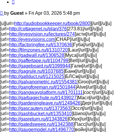
Quote
Post
by
Guest
»
Fri Apr 03, 2026 5:48 pm
[u][url=
http://audiobookkeeper.ru/book/2800
][/url][/u][u]
[url=
http://cottagenet.ru/plan/376
]273.81[/url][/u][u]
[url=
http://eyesvision.ru/lectures/274
]асти[/url][/u][u]
[url=
http://eyesvisions.com
]CHAP[/url][/u][u]
[url=
http://factoringfee.ru/t/1370636
]Губа[/url][/u][u]
[url=
http://filmzones.ru/t/1310720
]Laur[/url][/u][u]
[url=
http://gadwall.ru/t/1306528
]Муса[/url][/u][u]
[url=
http://gaffertape.ru/t/1104799
]Bell[/url][/u][u]
[url=
http://gageboard.ru/t/1099944
]Гали[/url][/u][u]
[url=
http://gagrule.ru/t/1037685
]Банк[/url][/u][u]
[url=
http://gallduct.ru/t/1215025
]БЛСм[/url][/u][u]
[url=
http://galvanometric.ru/t/1554381
]Groo[/url][/u][u]
[url=
http://gangforeman.ru/t/1501844
]Alve[/url][/u][u]
[url=
http://gangwayplatform.ru/t/1701111
]сост[/url][/u][u]
[url=
http://garbagechute.ru/t/1439027
]Масл[/url][/u][u]
[url=
http://gardeningleave.ru/t/1249426
]Дерг[/url][/u][u]
[url=
http://gascautery.ru/t/1373563
]Эссл[/url][/u][u]
[url=
http://gashbucket.ru/t/1353410
]Шипо[/url][/u][u]
[url=
http://gasreturn.ru/t/1343826
]Обух[/url][/u][u]
[url=
http://gatedsweep.ru/t/1342388
]Пасс[/url][/u][u]
[url=
http://gaugemodel.ru/t/1496770
]войн[/url][/u][u]