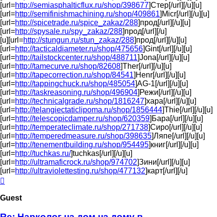
[url=
http://semiasphalticflux.ru/shop/398677
]Стер[/url][/u][u]
[url=
http://semifinishmachining.ru/shop/409861
]Micr[/url][/u][u]
[url=
http://spicetrade.ru/spice_zakaz/288
]прод[/url][/u][u]
[url=
http://spysale.ru/spy_zakaz/288
]прод[/url][/u]
[u][url=
http://stungun.ru/stun_zakaz/288
]прод[/url][/u][u]
[url=
http://tacticaldiameter.ru/shop/475656
]Gint[/url][/u][u]
[url=
http://tailstockcenter.ru/shop/488711
]Jona[/url][/u][u]
[url=
http://tamecurve.ru/shop/82608
]Ther[/url][/u][u]
[url=
http://tapecorrection.ru/shop/84541
]Henr[/url][/u][u]
[url=
http://tappingchuck.ru/shop/485054
]AG-1[/url][/u][u]
[url=
http://taskreasoning.ru/shop/496904
]Режи[/url][/u][u]
[url=
http://technicalgrade.ru/shop/1816247
]хара[/url][/u][u]
[url=
http://telangiectaticlipoma.ru/shop/1856444
]Thie[/url][/u][u]
[url=
http://telescopicdamper.ru/shop/620359
]Бара[/url][/u][u]
[url=
http://temperateclimate.ru/shop/271738
]Сиро[/url][/u][u]
[url=
http://temperedmeasure.ru/shop/398635
]Ляпе[/url][/u][u]
[url=
http://tenementbuilding.ru/shop/954495
]книг[/url][/u][u]
[url=
http://tuchkas.ru/
]tuchkas[/url][/u][u]
[url=
http://ultramaficrock.ru/shop/974702
]Зини[/url][/u][u]
[url=
http://ultraviolettesting.ru/shop/477132
]карт[/url][/u]
Top
Guest
Re: Нарколог на дом на дому в