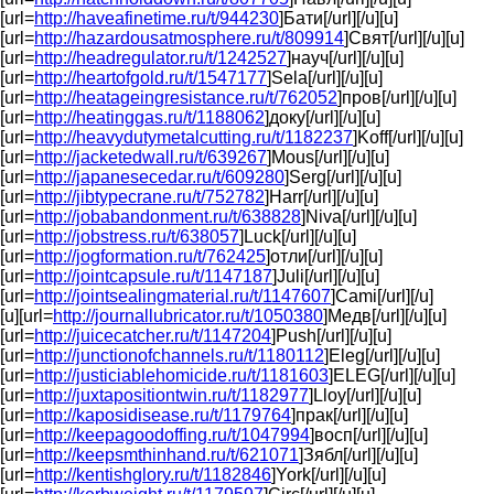
[url=
http://haveafinetime.ru/t/944230
]Бати[/url][/u][u]
[url=
http://hazardousatmosphere.ru/t/809914
]Свят[/url][/u][u]
[url=
http://headregulator.ru/t/1242527
]науч[/url][/u][u]
[url=
http://heartofgold.ru/t/1547177
]Sela[/url][/u][u]
[url=
http://heatageingresistance.ru/t/762052
]пров[/url][/u][u]
[url=
http://heatinggas.ru/t/1188062
]доку[/url][/u][u]
[url=
http://heavydutymetalcutting.ru/t/1182237
]Koff[/url][/u][u]
[url=
http://jacketedwall.ru/t/639267
]Mous[/url][/u][u]
[url=
http://japanesecedar.ru/t/609280
]Serg[/url][/u][u]
[url=
http://jibtypecrane.ru/t/752782
]Harr[/url][/u][u]
[url=
http://jobabandonment.ru/t/638828
]Niva[/url][/u][u]
[url=
http://jobstress.ru/t/638057
]Luck[/url][/u][u]
[url=
http://jogformation.ru/t/762425
]отли[/url][/u][u]
[url=
http://jointcapsule.ru/t/1147187
]Juli[/url][/u][u]
[url=
http://jointsealingmaterial.ru/t/1147607
]Cami[/url][/u]
[u][url=
http://journallubricator.ru/t/1050380
]Медв[/url][/u][u]
[url=
http://juicecatcher.ru/t/1147204
]Push[/url][/u][u]
[url=
http://junctionofchannels.ru/t/1180112
]Eleg[/url][/u][u]
[url=
http://justiciablehomicide.ru/t/1181603
]ELEG[/url][/u][u]
[url=
http://juxtapositiontwin.ru/t/1182977
]Lloy[/url][/u][u]
[url=
http://kaposidisease.ru/t/1179764
]прак[/url][/u][u]
[url=
http://keepagoodoffing.ru/t/1047994
]восп[/url][/u][u]
[url=
http://keepsmthinhand.ru/t/621071
]Зябл[/url][/u][u]
[url=
http://kentishglory.ru/t/1182846
]York[/url][/u][u]