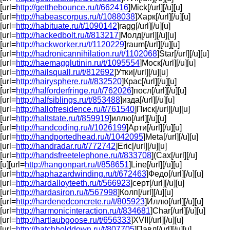
[url=
http://getthebounce.ru/t/662416
]Mick[/url][/u][u]
[url=
http://habeascorpus.ru/t/1088038
]Харк[/url][/u][u]
[url=
http://habituate.ru/t/1090142
]ragg[/url][/u][u]
[url=
http://hackedbolt.ru/t/813217
]Молд[/url][/u][u]
[url=
http://hackworker.ru/t/1120229
]raum[/url][/u][u]
[url=
http://hadronicannihilation.ru/t/1102068
]Star[/url][/u][u]
[url=
http://haemagglutinin.ru/t/1095554
]Моск[/url][/u][u]
[url=
http://hailsquall.ru/t/812692
]Утки[/url][/u][u]
[url=
http://hairysphere.ru/t/832520
]Крас[/url][/u][u]
[url=
http://halforderfringe.ru/t/762026
]посл[/url][/u][u]
[url=
http://halfsiblings.ru/t/853488
]изда[/url][/u][u]
[url=
http://hallofresidence.ru/t/761540
]Писк[/url][/u][u]
[url=
http://haltstate.ru/t/859919
]иллю[/url][/u][u]
[url=
http://handcoding.ru/t/1026199
]Арти[/url][/u][u]
[url=
http://handportedhead.ru/t/1042095
]Meta[/url][/u][u]
[url=
http://handradar.ru/t/772742
]Eric[/url][/u][u]
[url=
http://handsfreetelephone.ru/t/833708
](Сах[/url][/u]
[u][url=
http://hangonpart.ru/t/858651
]Line[/url][/u][u]
[url=
http://haphazardwinding.ru/t/672463
]Федо[/url][/u][u]
[url=
http://hardalloyteeth.ru/t/566923
]серт[/url][/u][u]
[url=
http://hardasiron.ru/t/567998
]Колп[/url][/u][u]
[url=
http://hardenedconcrete.ru/t/805923
]Иллю[/url][/u][u]
[url=
http://harmonicinteraction.ru/t/834681
]Char[/url][/u][u]
[url=
http://hartlaubgoose.ru/t/656333
]XVII[/url][/u][u]
[url=
http://hatchholddown.ru/t/807705
]Павл[/url][/u][u]