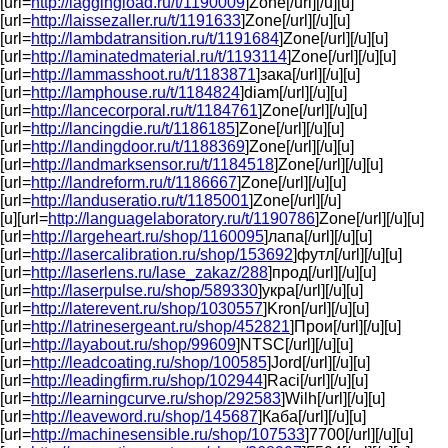
[url=
http://laggingload.ru/t/1190009
]Zone[/url][/u][u]
[url=
http://laissezaller.ru/t/1191633
]Zone[/url][/u][u]
[url=
http://lambdatransition.ru/t/1191684
]Zone[/url][/u][u]
[url=
http://laminatedmaterial.ru/t/1193114
]Zone[/url][/u][u]
[url=
http://lammasshoot.ru/t/1183871
]зака[/url][/u][u]
[url=
http://lamphouse.ru/t/1184824
]diam[/url][/u][u]
[url=
http://lancecorporal.ru/t/1184761
]Zone[/url][/u][u]
[url=
http://lancingdie.ru/t/1186185
]Zone[/url][/u][u]
[url=
http://landingdoor.ru/t/1188369
]Zone[/url][/u][u]
[url=
http://landmarksensor.ru/t/1184518
]Zone[/url][/u][u]
[url=
http://landreform.ru/t/1186667
]Zone[/url][/u][u]
[url=
http://landuseratio.ru/t/1185001
]Zone[/url][/u]
[u][url=
http://languagelaboratory.ru/t/1190786
]Zone[/url][/u][u]
[url=
http://largeheart.ru/shop/1160095
]лапа[/url][/u][u]
[url=
http://lasercalibration.ru/shop/153692
]футл[/url][/u][u]
[url=
http://laserlens.ru/lase_zakaz/288
]прод[/url][/u][u]
[url=
http://laserpulse.ru/shop/589330
]укра[/url][/u][u]
[url=
http://laterevent.ru/shop/1030557
]Kron[/url][/u][u]
[url=
http://latrinesergeant.ru/shop/452821
]Прои[/url][/u][u]
[url=
http://layabout.ru/shop/99609
]NTSC[/url][/u][u]
[url=
http://leadcoating.ru/shop/100585
]Jord[/url][/u][u]
[url=
http://leadingfirm.ru/shop/102944
]Raci[/url][/u][u]
[url=
http://learningcurve.ru/shop/292583
]Wilh[/url][/u][u]
[url=
http://leaveword.ru/shop/145687
]Каба[/url][/u][u]
[url=
http://machinesensible.ru/shop/107533
]7700[/url][/u][u]