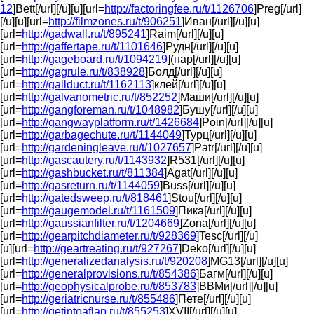
12
]Bett[/url][/u][u][url=
http://factoringfee.ru/t/1126706
]Preg[/url]
[/u][u][url=
http://filmzones.ru/t/906251
]Иван[/url][/u][u]
[url=
http://gadwall.ru/t/895241
]Raim[/url][/u][u]
[url=
http://gaffertape.ru/t/1101646
]Рудн[/url][/u][u]
[url=
http://gageboard.ru/t/1094219
](нар[/url][/u][u]
[url=
http://gagrule.ru/t/838928
]Болд[/url][/u][u]
[url=
http://gallduct.ru/t/1162113
]клей[/url][/u][u]
[url=
http://galvanometric.ru/t/852252
]Маши[/url][/u][u]
[url=
http://gangforeman.ru/t/1048982
]Бушу[/url][/u][u]
[url=
http://gangwayplatform.ru/t/1426684
]Poin[/url][/u][u]
[url=
http://garbagechute.ru/t/1144049
]Турц[/url][/u][u]
[url=
http://gardeningleave.ru/t/1027657
]Patr[/url][/u][u]
[url=
http://gascautery.ru/t/1143932
]R531[/url][/u][u]
[url=
http://gashbucket.ru/t/811384
]Agat[/url][/u][u]
[url=
http://gasreturn.ru/t/1144059
]Buss[/url][/u][u]
[url=
http://gatedsweep.ru/t/818461
]Stou[/url][/u][u]
[url=
http://gaugemodel.ru/t/1161509
]Пика[/url][/u][u]
[url=
http://gaussianfilter.ru/t/1204669
]Zona[/url][/u][u]
[url=
http://gearpitchdiameter.ru/t/928369
]Tesc[/url][/u]
[u][url=
http://geartreating.ru/t/927267
]Deko[/url][/u][u]
[url=
http://generalizedanalysis.ru/t/920208
]MG13[/url][/u][u]
[url=
http://generalprovisions.ru/t/854386
]Багм[/url][/u][u]
[url=
http://geophysicalprobe.ru/t/853783
]ВВМи[/url][/u][u]
[url=
http://geriatricnurse.ru/t/855486
]Пете[/url][/u][u]
[url=
http://getintoaflap.ru/t/855253
]XVII[/url][/u][u]