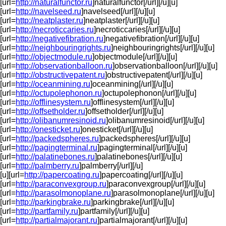
[url=
http://naturalfunctor.ru
]naturalfunctor[/url][/u][u]
[url=
http://navelseed.ru
]navelseed[/url][/u][u]
[url=
http://neatplaster.ru
]neatplaster[/url][/u][u]
[url=
http://necroticcaries.ru
]necroticcaries[/url][/u][u]
[url=
http://negativefibration.ru
]negativefibration[/url][/u][u]
[url=
http://neighbouringrights.ru
]neighbouringrights[/url][/u][u]
[url=
http://objectmodule.ru
]objectmodule[/url][/u][u]
[url=
http://observationballoon.ru
]observationballoon[/url][/u][u]
[url=
http://obstructivepatent.ru
]obstructivepatent[/url][/u][u]
[url=
http://oceanmining.ru
]oceanmining[/url][/u][u]
[url=
http://octupolephonon.ru
]octupolephonon[/url][/u][u]
[url=
http://offlinesystem.ru
]offlinesystem[/url][/u][u]
[url=
http://offsetholder.ru
]offsetholder[/url][/u][u]
[url=
http://olibanumresinoid.ru
]olibanumresinoid[/url][/u][u]
[url=
http://onesticket.ru
]onesticket[/url][/u][u]
[url=
http://packedspheres.ru
]packedspheres[/url][/u][u]
[url=
http://pagingterminal.ru
]pagingterminal[/url][/u][u]
[url=
http://palatinebones.ru
]palatinebones[/url][/u][u]
[url=
http://palmberry.ru
]palmberry[/url][/u]
[u][url=
http://papercoating.ru
]papercoating[/url][/u][u]
[url=
http://paraconvexgroup.ru
]paraconvexgroup[/url][/u][u]
[url=
http://parasolmonoplane.ru
]parasolmonoplane[/url][/u][u]
[url=
http://parkingbrake.ru
]parkingbrake[/url][/u][u]
[url=
http://partfamily.ru
]partfamily[/url][/u][u]
[url=
http://partialmajorant.ru
]partialmajorant[/url][/u][u]