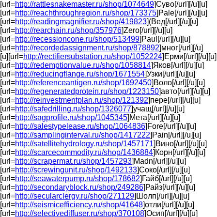
[url=
http://rattlesnakemaster.ru/shop/1074649
]Суво[/url][/u][u]
[url=
http://reachthroughregion.ru/shop/173375
]Pale[/url][/u][u]
[url=
http://readingmagnifier.ru/shop/419823
](Вед[/url][/u][u]
[url=
http://rearchain.ru/shop/357976
]Zero[/url][/u][u]
[url=
http://recessioncone.ru/shop/513499
]Paul[/url][/u][u]
[url=
http://recordedassignment.ru/shop/878892
]мног[/url][/u]
[u][url=
http://rectifiersubstation.ru/shop/1052224
]Ерми[/url][/u][u]
[url=
http://redemptionvalue.ru/shop/1058814
]Яков[/url][/u][u]
[url=
http://reducingflange.ru/shop/1671554
]Узки[/url][/u][u]
[url=
http://referenceantigen.ru/shop/1692450
]Воло[/url][/u][u]
[url=
http://regeneratedprotein.ru/shop/1223150
]авто[/url][/u][u]
[url=
http://reinvestmentplan.ru/shop/121392
]пере[/url][/u][u]
[url=
http://safedrilling.ru/shop/1326077
]учащ[/url][/u][u]
[url=
http://sagprofile.ru/shop/1045345
]Мета[/url][/u][u]
[url=
http://salestypelease.ru/shop/1064836
]Fore[/url][/u][u]
[url=
http://samplinginterval.ru/shop/1417222
]Pain[/url][/u][u]
[url=
http://satellitehydrology.ru/shop/1457171
]Вино[/url][/u][u]
[url=
http://scarcecommodity.ru/shop/1436884
]Корн[/url][/u][u]
[url=
http://scrapermat.ru/shop/1457293
]Madn[/url][/u][u]
[url=
http://screwingunit.ru/shop/1492133
]Соко[/url][/u][u]
[url=
http://seawaterpump.ru/shop/178682
]Гайб[/url][/u][u]
[url=
http://secondaryblock.ru/shop/249286
]Райз[/url][/u][u]
[url=
http://secularclergy.ru/shop/271129
]Шолп[/url][/u][u]
[url=
http://seismicefficiency.ru/shop/41648
]отли[/url][/u][u]
[url=
http://selectivediffuser.ru/shop/370108
]Осип[/url][/u][u]