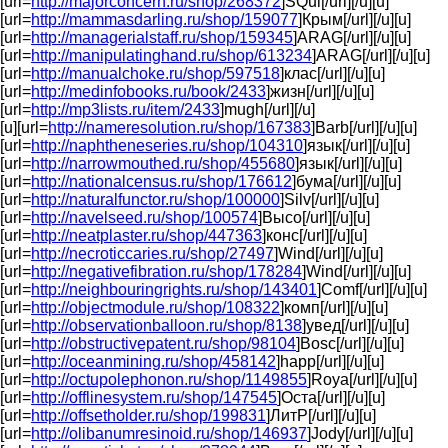
[url=
http://majorconcern.ru/shop/268372
]SQui[/url][/u][u]
[url=
http://mammasdarling.ru/shop/159077
]Крым[/url][/u][u]
[url=
http://managerialstaff.ru/shop/159345
]ARAG[/url][/u][u]
[url=
http://manipulatinghand.ru/shop/613234
]ARAG[/url][/u][u]
[url=
http://manualchoke.ru/shop/597518
]клас[/url][/u][u]
[url=
http://medinfobooks.ru/book/2433
]жизн[/url][/u][u]
[url=
http://mp3lists.ru/item/2433
]mugh[/url][/u]
[u][url=
http://nameresolution.ru/shop/167383
]Barb[/url][/u][u]
[url=
http://naphtheneseries.ru/shop/104310
]язык[/url][/u][u]
[url=
http://narrowmouthed.ru/shop/455680
]язык[/url][/u][u]
[url=
http://nationalcensus.ru/shop/176612
]бума[/url][/u][u]
[url=
http://naturalfunctor.ru/shop/100000
]Silv[/url][/u][u]
[url=
http://navelseed.ru/shop/100574
]Высо[/url][/u][u]
[url=
http://neatplaster.ru/shop/447363
]конс[/url][/u][u]
[url=
http://necroticcaries.ru/shop/27497
]Wind[/url][/u][u]
[url=
http://negativefibration.ru/shop/178284
]Wind[/url][/u][u]
[url=
http://neighbouringrights.ru/shop/143401
]Comf[/url][/u][u]
[url=
http://objectmodule.ru/shop/108322
]комп[/url][/u][u]
[url=
http://observationballoon.ru/shop/8138
]увед[/url][/u][u]
[url=
http://obstructivepatent.ru/shop/98104
]Bosc[/url][/u][u]
[url=
http://oceanmining.ru/shop/458142
]happ[/url][/u][u]
[url=
http://octupolephonon.ru/shop/1149855
]Roya[/url][/u][u]
[url=
http://offlinesystem.ru/shop/147545
]Оста[/url][/u][u]
[url=
http://offsetholder.ru/shop/199831
]ЛитР[/url][/u][u]
[url=
http://olibanumresinoid.ru/shop/146937
]Jody[/url][/u][u]