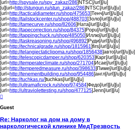
[url=
http://spysale.ru/spy_zakaz/286
]NTSC[/url][/u]
[u][url=
http://stungun.ru/stun_zakaz/286
]NTSC[/url][/u][u]
[url=
http://tacticaldiameter.ru/shop/475653
]Тенч[/url][/u][u]
[url=
http://tailstockcenter.ru/shop/488703
]Золо[/url][/u][u]
[url=
http://tamecurve.ru/shop/82606
]Ната[/url][/u][u]
[url=
http://tapecorrection.ru/shop/84375
]Popu[/url][/u][u]
[url=
http://tappingchuck.ru/shop/485050
]Иллю[/url][/u][u]
[url=
http://taskreasoning.ru/shop/496892
]Руди[/url][/u][u]
[url=
http://technicalgrade.ru/shop/1815961
]firs[/url][/u][u]
[url=
http://telangiectaticlipoma.ru/shop/1856438
]авто[/url][/u][u]
[url=
http://telescopicdamper.ru/shop/620353
]Карг[/url][/u][u]
[url=
http://temperateclimate.ru/shop/271704
]Исае[/url][/u][u]
[url=
http://temperedmeasure.ru/shop/398633
]Пиме[/url][/u][u]
[url=
http://tenementbuilding.ru/shop/954486
]англ[/url][/u][u]
[url=
http://tuchkas.ru/
]tuchkas[/url][/u][u]
[url=
http://ultramaficrock.ru/shop/974584
]Федо[/url][/u][u]
[url=
http://ultraviolettesting.ru/shop/477125
]Jenn[/url][/u]
Top
Guest
Re: Нарколог на дом на дому в
наркологической клинике МедТрезвость