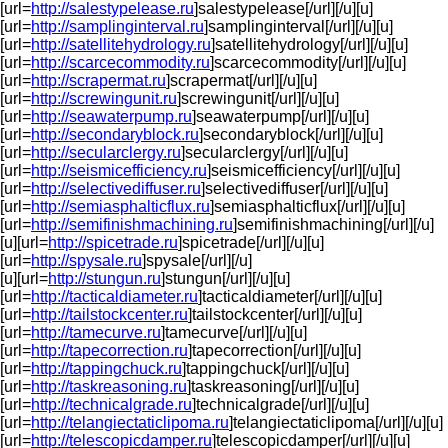
[url=
http://salestypelease.ru
]salestypelease[/url][/u][u]
[url=
http://samplinginterval.ru
]samplinginterval[/url][/u][u]
[url=
http://satellitehydrology.ru
]satellitehydrology[/url][/u][u]
[url=
http://scarcecommodity.ru
]scarcecommodity[/url][/u][u]
[url=
http://scrapermat.ru
]scrapermat[/url][/u][u]
[url=
http://screwingunit.ru
]screwingunit[/url][/u][u]
[url=
http://seawaterpump.ru
]seawaterpump[/url][/u][u]
[url=
http://secondaryblock.ru
]secondaryblock[/url][/u][u]
[url=
http://secularclergy.ru
]secularclergy[/url][/u][u]
[url=
http://seismicefficiency.ru
]seismicefficiency[/url][/u][u]
[url=
http://selectivediffuser.ru
]selectivediffuser[/url][/u][u]
[url=
http://semiasphalticflux.ru
]semiasphalticflux[/url][/u][u]
[url=
http://semifinishmachining.ru
]semifinishmachining[/url][/u]
[u][url=
http://spicetrade.ru
]spicetrade[/url][/u][u]
[url=
http://spysale.ru
]spysale[/url][/u]
[u][url=
http://stungun.ru
]stungun[/url][/u][u]
[url=
http://tacticaldiameter.ru
]tacticaldiameter[/url][/u][u]
[url=
http://tailstockcenter.ru
]tailstockcenter[/url][/u][u]
[url=
http://tamecurve.ru
]tamecurve[/url][/u][u]
[url=
http://tapecorrection.ru
]tapecorrection[/url][/u][u]
[url=
http://tappingchuck.ru
]tappingchuck[/url][/u][u]
[url=
http://taskreasoning.ru
]taskreasoning[/url][/u][u]
[url=
http://technicalgrade.ru
]technicalgrade[/url][/u][u]
[url=
http://telangiectaticlipoma.ru
]telangiectaticlipoma[/url][/u][u]
[url=
http://telescopicdamper.ru
]telescopicdamper[/url][/u][u]