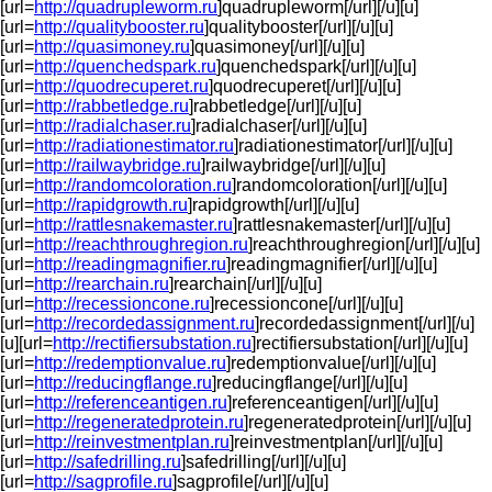
[url=
http://quadrupleworm.ru
]quadrupleworm[/url][/u][u]
[url=
http://qualitybooster.ru
]qualitybooster[/url][/u][u]
[url=
http://quasimoney.ru
]quasimoney[/url][/u][u]
[url=
http://quenchedspark.ru
]quenchedspark[/url][/u][u]
[url=
http://quodrecuperet.ru
]quodrecuperet[/url][/u][u]
[url=
http://rabbetledge.ru
]rabbetledge[/url][/u][u]
[url=
http://radialchaser.ru
]radialchaser[/url][/u][u]
[url=
http://radiationestimator.ru
]radiationestimator[/url][/u][u]
[url=
http://railwaybridge.ru
]railwaybridge[/url][/u][u]
[url=
http://randomcoloration.ru
]randomcoloration[/url][/u][u]
[url=
http://rapidgrowth.ru
]rapidgrowth[/url][/u][u]
[url=
http://rattlesnakemaster.ru
]rattlesnakemaster[/url][/u][u]
[url=
http://reachthroughregion.ru
]reachthroughregion[/url][/u][u]
[url=
http://readingmagnifier.ru
]readingmagnifier[/url][/u][u]
[url=
http://rearchain.ru
]rearchain[/url][/u][u]
[url=
http://recessioncone.ru
]recessioncone[/url][/u][u]
[url=
http://recordedassignment.ru
]recordedassignment[/url][/u]
[u][url=
http://rectifiersubstation.ru
]rectifiersubstation[/url][/u][u]
[url=
http://redemptionvalue.ru
]redemptionvalue[/url][/u][u]
[url=
http://reducingflange.ru
]reducingflange[/url][/u][u]
[url=
http://referenceantigen.ru
]referenceantigen[/url][/u][u]
[url=
http://regeneratedprotein.ru
]regeneratedprotein[/url][/u][u]
[url=
http://reinvestmentplan.ru
]reinvestmentplan[/url][/u][u]
[url=
http://safedrilling.ru
]safedrilling[/url][/u][u]
[url=
http://sagprofile.ru
]sagprofile[/url][/u][u]