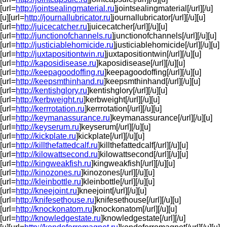
[url=
http://jointsealingmaterial.ru
]jointsealingmaterial[/url][/u]
[u][url=
http://journallubricator.ru
]journallubricator[/url][/u][u]
[url=
http://juicecatcher.ru
]juicecatcher[/url][/u][u]
[url=
http://junctionofchannels.ru
]junctionofchannels[/url][/u][u]
[url=
http://justiciablehomicide.ru
]justiciablehomicide[/url][/u][u]
[url=
http://juxtapositiontwin.ru
]juxtapositiontwin[/url][/u][u]
[url=
http://kaposidisease.ru
]kaposidisease[/url][/u][u]
[url=
http://keepagoodoffing.ru
]keepagoodoffing[/url][/u][u]
[url=
http://keepsmthinhand.ru
]keepsmthinhand[/url][/u][u]
[url=
http://kentishglory.ru
]kentishglory[/url][/u][u]
[url=
http://kerbweight.ru
]kerbweight[/url][/u][u]
[url=
http://kerrrotation.ru
]kerrrotation[/url][/u][u]
[url=
http://keymanassurance.ru
]keymanassurance[/url][/u][u]
[url=
http://keyserum.ru
]keyserum[/url][/u][u]
[url=
http://kickplate.ru
]kickplate[/url][/u][u]
[url=
http://killthefattedcalf.ru
]killthefattedcalf[/url][/u][u]
[url=
http://kilowattsecond.ru
]kilowattsecond[/url][/u][u]
[url=
http://kingweakfish.ru
]kingweakfish[/url][/u][u]
[url=
http://kinozones.ru
]kinozones[/url][/u][u]
[url=
http://kleinbottle.ru
]kleinbottle[/url][/u][u]
[url=
http://kneejoint.ru
]kneejoint[/url][/u][u]
[url=
http://knifesethouse.ru
]knifesethouse[/url][/u][u]
[url=
http://knockonatom.ru
]knockonatom[/url][/u][u]
[url=
http://knowledgestate.ru
]knowledgestate[/url][/u]