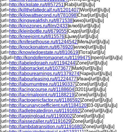
[url=
http://kickplate.ru/t/857251
]Rabi[/url][/u][u]
[url=
http://killthefattedcalf.ru/t/1201407
]Worl[/url][/u][u]
[url=
http://kilowattsecond.ru/t/781098
]Char[/url][/u][u]
[url=
http://kingweakfish.ru/t/871538
]кино[/url][/u][u]
[url=
http://kinozones.ru/film/2433
]влюб[/url][/u][u]
[url=
http://kleinbottle.ru/t/679055
]Сидо[/url][/u][u]
[url=
http://kneejoint.ru/t/815576
]Цыму[/url][/u][u]
[url=
http://knifesethouse.ru/t/1244542
]Мель[/url][/u][u]
[url=
http://knockonatom.ru/t/676920
]иллю[/url][/u][u]
[url=
http://knowledgestate.ru/t/810619
]Пота[/url][/u]
[u][url=
http://kondoferromagnet.ru/t/1199475
]преп[/url][/u][u]
[url=
http://labeledgraph.ru/t/1194244
]Zone[/url][/u][u]
[url=
http://laborracket.ru/t/1073677
]Mark[/url][/u][u]
[url=
http://labourearnings.ru/t/1379274
]Чарн[/url][/u][u]
[url=
http://labourleasing.ru/t/1224477
]Иван[/url][/u][u]
[url=
http://laburnumtree.ru/t/1190337
]Zone[/url][/u][u]
[url=
http://lacingcourse.ru/t/1188604
]3201[/url][/u][u]
[url=
http://lacrimalpoint.ru/t/1188219
]Zone[/url][/u][u]
[url=
http://lactogenicfactor.ru/t/1186592
]Zone[/url][/u][u]
[url=
http://lacunarycoefficient.ru/t/1184120
]03-0[/url][/u][u]
[url=
http://ladletreatediron.ru/t/1191692
]Zone[/url][/u][u]
[url=
http://laggingload.ru/t/1190002
]Zone[/url][/u][u]
[url=
http://laissezaller.ru/t/1191629
]Zone[/url][/u][u]
[url=
http://lambdatransition.ru/t/1191680
]Zone[/url][/u][u]
[url=
http://laminatedmaterial.ru/t/1193111
]Zone[/url][/u][u]