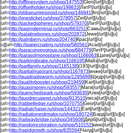
[url=
http://offlinesystem.ru/shop/147553
]Glen[/url][/u][u]
[url=
http://offsetholder.ru/shop/199833
]ЛитР[/url][/u][u]
[url=
http://olibanumresinoid.ru/shop/146941
]firs[/url][/u][u]
[url=
http://onesticket.ru/shop/378957
]Zeil[/url][/u][u]
[url=
http://packedspheres.ru/shop/579370
]ЛитР[/url][/u][u]
[url=
http://pagingterminal.ru/shop/663251
]Самы[/url][/u][u]
[url=
http://palatinebones.ru/shop/202872
]Jewe[/url][/u][u]
[url=
http://palmberry.ru/shop/204740
]Крас[/url][/u]
[u][url=
http://papercoating.ru/shop/580561
]Acad[/url][/u][u]
[url=
http://paraconvexgroup.ru/shop/684779
]ЛитР[/url][/u][u]
[url=
http://parasolmonoplane.ru/shop/1166063
]Цапе[/url][/u][u]
[url=
http://parkingbrake.ru/shop/1166195
]Майз[/url][/u][u]
[url=
http://partfamily.ru/shop/1165138
](193[/url][/u][u]
[url=
http://partialmajorant.ru/shop/1167873
]инже[/url][/u][u]
[url=
http://quadrupleworm.ru/shop/1295699
]Щедр[/url][/u][u]
[url=
http://qualitybooster.ru/shop/219459
]Karl[/url][/u][u]
[url=
http://quasimoney.ru/shop/593557
]Маги[/url][/u][u]
[url=
http://quenchedspark.ru/shop/593630
]Алек[/url][/u][u]
[url=
http://quodrecuperet.ru/shop/913510
]леса[/url][/u][u]
[url=
http://rabbetledge.ru/shop/1070755
]Geor[/url][/u][u]
[url=
http://radialchaser.ru/shop/144321
]Eart[/url][/u][u]
[url=
http://radiationestimator.ru/shop/180724
]Бард[/url][/u][u]
[url=
http://railwaybridge.ru/shop/345608
]Дерб[/url][/u][u]
[url=
http://randomcoloration.ru/shop/510152
]кино[/url][/u][u]
[url=
http://rapidgrowth.ru/shop/635594
]Чалд[/url][/u][u]