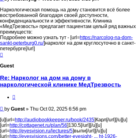
Наркологическая помощь на дому становится всё более
востребованной благодаря своей доступности,
конфиденциальности и эффективности. Клиника
«МедТрезвость» предлагает пациентам целый ряд важных
преимуществ:
Подробнее можно узнать тут - [url=
https://narcolog-na-dom-
sankt-peterburg0.ru/
]нарколог на дом круглосуточно в санкт-
петербурге[/url]
Top
Guest
Re: Нарколог на дом на дому в
наркологической клинике МедТрезвость
Quote
Post
by
Guest
»
Thu Oct 02, 2025 6:56 pm
[u][url=
http://audiobookkeeper.ru/book/2435
]Карл[/url][/u][u]
[url=
http://cottagenet.ru/plan/56
]130.5[/url][/u][u]
[url=
http://eyesvision.ru/lectures/5
]выпи[/url][/u][u]
[url=
http://eyesvisions.com/better-eyesight- ... ht-1926-