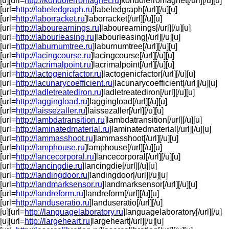
[u][url=
http://kondoferromagnet.ru
]kondoferromagnet[/url][/u][u]
[url=
http://labeledgraph.ru
]labeledgraph[/url][/u][u]
[url=
http://laborracket.ru
]laborracket[/url][/u][u]
[url=
http://labourearnings.ru
]labourearnings[/url][/u][u]
[url=
http://labourleasing.ru
]labourleasing[/url][/u][u]
[url=
http://laburnumtree.ru
]laburnumtree[/url][/u][u]
[url=
http://lacingcourse.ru
]lacingcourse[/url][/u][u]
[url=
http://lacrimalpoint.ru
]lacrimalpoint[/url][/u][u]
[url=
http://lactogenicfactor.ru
]lactogenicfactor[/url][/u][u]
[url=
http://lacunarycoefficient.ru
]lacunarycoefficient[/url][/u][u]
[url=
http://ladletreatediron.ru
]ladletreatediron[/url][/u][u]
[url=
http://laggingload.ru
]laggingload[/url][/u][u]
[url=
http://laissezaller.ru
]laissezaller[/url][/u][u]
[url=
http://lambdatransition.ru
]lambdatransition[/url][/u][u]
[url=
http://laminatedmaterial.ru
]laminatedmaterial[/url][/u][u]
[url=
http://lammasshoot.ru
]lammasshoot[/url][/u][u]
[url=
http://lamphouse.ru
]lamphouse[/url][/u][u]
[url=
http://lancecorporal.ru
]lancecorporal[/url][/u][u]
[url=
http://lancingdie.ru
]lancingdie[/url][/u][u]
[url=
http://landingdoor.ru
]landingdoor[/url][/u][u]
[url=
http://landmarksensor.ru
]landmarksensor[/url][/u][u]
[url=
http://landreform.ru
]landreform[/url][/u][u]
[url=
http://landuseratio.ru
]landuseratio[/url][/u]
[u][url=
http://languagelaboratory.ru
]languagelaboratory[/url][/u]
[u][url=
http://largeheart.ru
]largeheart[/url][/u][u]