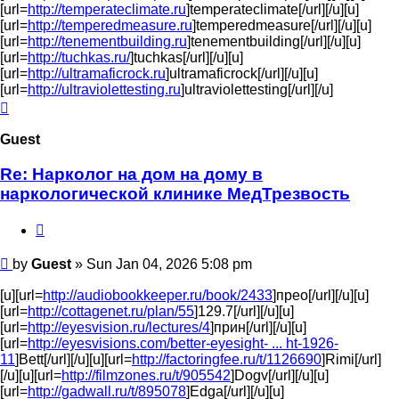
[url=
http://temperateclimate.ru
]temperateclimate[/url][/u][u]
[url=
http://temperedmeasure.ru
]temperedmeasure[/url][/u][u]
[url=
http://tenementbuilding.ru
]tenementbuilding[/url][/u][u]
[url=
http://tuchkas.ru/
]tuchkas[/url][/u][u]
[url=
http://ultramaficrock.ru
]ultramaficrock[/url][/u][u]
[url=
http://ultraviolettesting.ru
]ultraviolettesting[/url][/u]
Top
Guest
Re: Нарколог на дом на дому в
наркологической клинике МедТрезвость
Quote
Post
by
Guest
»
Sun Jan 04, 2026 5:08 pm
[u][url=
http://audiobookkeeper.ru/book/2433
]прео[/url][/u][u]
[url=
http://cottagenet.ru/plan/55
]129.7[/url][/u][u]
[url=
http://eyesvision.ru/lectures/4
]прин[/url][/u][u]
[url=
http://eyesvisions.com/better-eyesight- ... ht-1926-
11
]Bett[/url][/u][u][url=
http://factoringfee.ru/t/1126690
]Rimi[/url]
[/u][u][url=
http://filmzones.ru/t/905542
]Dogv[/url][/u][u]
[url=
http://gadwall.ru/t/895078
]Edga[/url][/u][u]