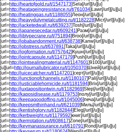
[url=
http://heartofgold.ru/t/1547173
]Sela[/url][/u][u]
[url=
http://heatageingresistance.ru/t/761034
]Lawr[/url][/u][u]
[url=
http://heatinggas.ru/t/1188055
]Леон[/url][/u][u]
[url=
http://heavydutymetalcutting.ru/t/1182228
]Micr[/url][/u][u]
[url=
http://jacketedwall.ru/t/639237
]Tosh[/url][/u][u]
[url=
http://japanesecedar.ru/t/609241
]Разм[/url][/u][u]
[url=
http://jibtypecrane.ru/t/751894
]Broo[/url][/u][u]
[url=
http://jobabandonment.ru/t/638738
]Kanw[/url][/u][u]
[url=
http://jobstress.ru/t/637891
]Taka[/url][/u][u]
[url=
http://jogformation.ru/t/757642
]Кушн[/url][/u][u]
[url=
http://jointcapsule.ru/t/1147179
]Push[/url][/u][u]
[url=
http://jointsealingmaterial.ru/t/1147601
]9100[/url][/u]
[u][url=
http://journallubricator.ru/t/1050370
]Шней[/url][/u][u]
[url=
http://juicecatcher.ru/t/1147201
]серт[/url][/u][u]
[url=
http://junctionofchannels.ru/t/1180107
]Pali[/url][/u][u]
[url=
http://justiciablehomicide.ru/t/1181594
]Brix[/url][/u][u]
[url=
http://juxtapositiontwin.ru/t/1182969
]Step[/url][/u][u]
[url=
http://kaposidisease.ru/t/1179753
]полу[/url][/u][u]
[url=
http://keepagoodoffing.ru/t/1045006
]печа[/url][/u][u]
[url=
http://keepsmthinhand.ru/t/621039
]Миль[/url][/u][u]
[url=
http://kentishglory.ru/t/1182844
]Eleg[/url][/u][u]
[url=
http://kerbweight.ru/t/1179592
]книг[/url][/u][u]
[url=
http://kerrrotation.ru/t/608617
]Zone[/url][/u][u]
[url=
http://keymanassurance.ru/t/610791
]Rond[/url][/u][u]
[url=
http://keyserum.ru/t/1180624
]Weni[/url][/u][u]