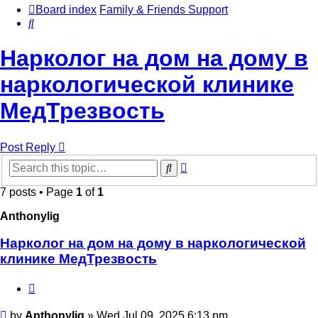
Board index
Family & Friends Support
Search
Нарколог на дом на дому в
наркологической клинике
МедТрезвость
Post Reply
Advanced
Search
search
7 posts • Page
1
of
1
Anthonylig
Нарколог на дом на дому в наркологической
клинике МедТрезвость
Quote
Post
by
Anthonylig
»
Wed Jul 09, 2025 6:13 pm