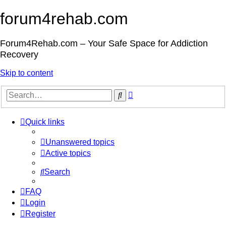
forum4rehab.com
Forum4Rehab.com – Your Safe Space for Addiction
Recovery
Skip to content
Advanced
Search
search
Quick links
Unanswered topics
Active topics
Search
FAQ
Login
Register