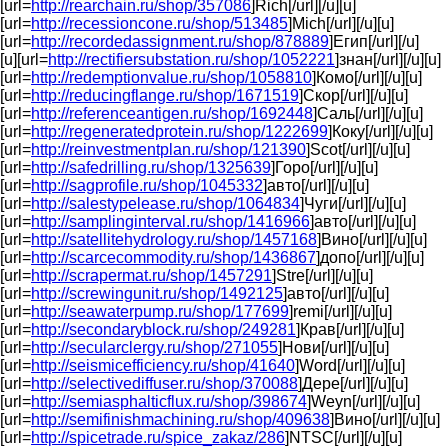
[url=
http://rearchain.ru/shop/357086
]Rich[/url][/u][u]
[url=
http://recessioncone.ru/shop/513485
]Mich[/url][/u][u]
[url=
http://recordedassignment.ru/shop/878889
]Егип[/url][/u]
[u][url=
http://rectifiersubstation.ru/shop/1052221
]знан[/url][/u][u]
[url=
http://redemptionvalue.ru/shop/1058810
]Комо[/url][/u][u]
[url=
http://reducingflange.ru/shop/1671519
]Скор[/url][/u][u]
[url=
http://referenceantigen.ru/shop/1692448
]Саль[/url][/u][u]
[url=
http://regeneratedprotein.ru/shop/1222699
]Коку[/url][/u][u]
[url=
http://reinvestmentplan.ru/shop/121390
]Scot[/url][/u][u]
[url=
http://safedrilling.ru/shop/1325639
]Горо[/url][/u][u]
[url=
http://sagprofile.ru/shop/1045332
]авто[/url][/u][u]
[url=
http://salestypelease.ru/shop/1064834
]Чуги[/url][/u][u]
[url=
http://samplinginterval.ru/shop/1416966
]авто[/url][/u][u]
[url=
http://satellitehydrology.ru/shop/1457168
]Вино[/url][/u][u]
[url=
http://scarcecommodity.ru/shop/1436867
]допо[/url][/u][u]
[url=
http://scrapermat.ru/shop/1457291
]Stre[/url][/u][u]
[url=
http://screwingunit.ru/shop/1492125
]авто[/url][/u][u]
[url=
http://seawaterpump.ru/shop/177699
]remi[/url][/u][u]
[url=
http://secondaryblock.ru/shop/249281
]Крав[/url][/u][u]
[url=
http://secularclergy.ru/shop/271055
]Нови[/url][/u][u]
[url=
http://seismicefficiency.ru/shop/41640
]Word[/url][/u][u]
[url=
http://selectivediffuser.ru/shop/370088
]Дере[/url][/u][u]
[url=
http://semiasphalticflux.ru/shop/398674
]Weyn[/url][/u][u]
[url=
http://semifinishmachining.ru/shop/409638
]Вино[/url][/u][u]
[url=
http://spicetrade.ru/spice_zakaz/286
]NTSC[/url][/u][u]