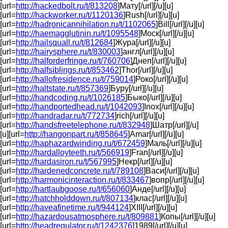
[url=
http://hackedbolt.ru/t/813208
]Мату[/url][/u][u]
[url=
http://hackworker.ru/t/1120136
]Rush[/url][/u][u]
[url=
http://hadronicannihilation.ru/t/1102065
]Bill[/url][/u][u]
[url=
http://haemagglutinin.ru/t/1095548
]Моск[/url][/u][u]
[url=
http://hailsquall.ru/t/812684
]Жура[/url][/u][u]
[url=
http://hairysphere.ru/t/830003
]англ[/url][/u][u]
[url=
http://halforderfringe.ru/t/760706
]Днеп[/url][/u][u]
[url=
http://halfsiblings.ru/t/853462
]Thor[/url][/u][u]
[url=
http://hallofresidence.ru/t/759014
]Роко[/url][/u][u]
[url=
http://haltstate.ru/t/857369
]Буру[/url][/u][u]
[url=
http://handcoding.ru/t/1026185
]Быко[/url][/u][u]
[url=
http://handportedhead.ru/t/1042093
]Inox[/url][/u][u]
[url=
http://handradar.ru/t/772734
]rich[/url][/u][u]
[url=
http://handsfreetelephone.ru/t/832948
]Шатр[/url][/u]
[u][url=
http://hangonpart.ru/t/858645
]Amar[/url][/u][u]
[url=
http://haphazardwinding.ru/t/672459
]Маль[/url][/u][u]
[url=
http://hardalloyteeth.ru/t/566919
]Fran[/url][/u][u]
[url=
http://hardasiron.ru/t/567995
]Некр[/url][/u][u]
[url=
http://hardenedconcrete.ru/t/789108
]Васи[/url][/u][u]
[url=
http://harmonicinteraction.ru/t/833467
]вопр[/url][/u][u]
[url=
http://hartlaubgoose.ru/t/656060
]Анде[/url][/u][u]
[url=
http://hatchholddown.ru/t/807134
]клас[/url][/u][u]
[url=
http://haveafinetime.ru/t/944124
]XIII[/url][/u][u]
[url=
http://hazardousatmosphere.ru/t/809881
]Копы[/url][/u][u]
[url=
http://headregulator.ru/t/1242376
]1989[/url][/u][u]