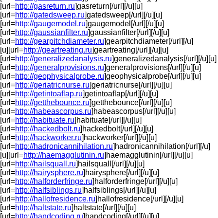
[url=
http://gasreturn.ru
]gasreturn[/url][/u][u]
[url=
http://gatedsweep.ru
]gatedsweep[/url][/u][u]
[url=
http://gaugemodel.ru
]gaugemodel[/url][/u][u]
[url=
http://gaussianfilter.ru
]gaussianfilter[/url][/u][u]
[url=
http://gearpitchdiameter.ru
]gearpitchdiameter[/url][/u]
[u][url=
http://geartreating.ru
]geartreating[/url][/u][u]
[url=
http://generalizedanalysis.ru
]generalizedanalysis[/url][/u][u]
[url=
http://generalprovisions.ru
]generalprovisions[/url][/u][u]
[url=
http://geophysicalprobe.ru
]geophysicalprobe[/url][/u][u]
[url=
http://geriatricnurse.ru
]geriatricnurse[/url][/u][u]
[url=
http://getintoaflap.ru
]getintoaflap[/url][/u][u]
[url=
http://getthebounce.ru
]getthebounce[/url][/u][u]
[url=
http://habeascorpus.ru
]habeascorpus[/url][/u][u]
[url=
http://habituate.ru
]habituate[/url][/u][u]
[url=
http://hackedbolt.ru
]hackedbolt[/url][/u][u]
[url=
http://hackworker.ru
]hackworker[/url][/u][u]
[url=
http://hadronicannihilation.ru
]hadronicannihilation[/url][/u]
[u][url=
http://haemagglutinin.ru
]haemagglutinin[/url][/u][u]
[url=
http://hailsquall.ru
]hailsquall[/url][/u][u]
[url=
http://hairysphere.ru
]hairysphere[/url][/u][u]
[url=
http://halforderfringe.ru
]halforderfringe[/url][/u][u]
[url=
http://halfsiblings.ru
]halfsiblings[/url][/u][u]
[url=
http://hallofresidence.ru
]hallofresidence[/url][/u][u]
[url=
http://haltstate.ru
]haltstate[/url][/u][u]
[url=
http://handcoding.ru
]handcoding[/url][/u][u]