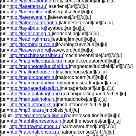
[url=
http://lasercalibration.ru
]lasercalibration[/url][/u][u]
[url=
http://laserlens.ru
]laserlens[/url][/u][u]
[url=
http://laserpulse.ru
]laserpulse[/url][/u][u]
[url=
http://laterevent.ru
]laterevent[/url][/u][u]
[url=
http://latrinesergeant.ru
]latrinesergeant[/url][/u][u]
[url=
http://layabout.ru
]layabout[/url][/u][u]
[url=
http://leadcoating.ru
]leadcoating[/url][/u][u]
[url=
http://leadingfirm.ru
]leadingfirm[/url][/u][u]
[url=
http://learningcurve.ru
]learningcurve[/url][/u][u]
[url=
http://leaveword.ru
]leaveword[/url][/u][u]
[url=
http://machinesensible.ru
]machinesensible[/url][/u][u]
[url=
http://magneticequator.ru
]magneticequator[/url][/u][u]
[url=
http://magnetotelluricfield.ru
]magnetotelluricfield[/url][/u][u]
[url=
http://mailinghouse.ru
]mailinghouse[/url][/u][u]
[url=
http://majorconcern.ru
]majorconcern[/url][/u][u]
[url=
http://mammasdarling.ru
]mammasdarling[/url][/u][u]
[url=
http://managerialstaff.ru
]managerialstaff[/url][/u][u]
[url=
http://manipulatinghand.ru
]manipulatinghand[/url][/u][u]
[url=
http://manualchoke.ru
]manualchoke[/url][/u][u]
[url=
http://medinfobooks.ru
]medinfobooks[/url][/u][u]
[url=
http://mp3lists.ru
]mp3lists[/url][/u]
[u][url=
http://nameresolution.ru
]nameresolution[/url][/u][u]
[url=
http://naphtheneseries.ru
]naphtheneseries[/url][/u][u]
[url=
http://narrowmouthed.ru
]narrowmouthed[/url][/u][u]
[url=
http://nationalcensus.ru
]nationalcensus[/url][/u][u]