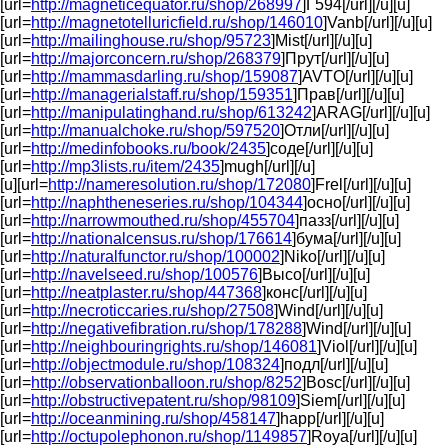
[url=
http://magneticequator.ru/shop/268997
]Г594[/url][/u][u]
[url=
http://magnetotelluricfield.ru/shop/146010
]Vanb[/url][/u][u]
[url=
http://mailinghouse.ru/shop/95723
]Mist[/url][/u][u]
[url=
http://majorconcern.ru/shop/268379
]Прут[/url][/u][u]
[url=
http://mammasdarling.ru/shop/159087
]AVTO[/url][/u][u]
[url=
http://managerialstaff.ru/shop/159351
]Прав[/url][/u][u]
[url=
http://manipulatinghand.ru/shop/613242
]ARAG[/url][/u][u]
[url=
http://manualchoke.ru/shop/597520
]Отли[/url][/u][u]
[url=
http://medinfobooks.ru/book/2435
]соде[/url][/u][u]
[url=
http://mp3lists.ru/item/2435
]mugh[/url][/u]
[u][url=
http://nameresolution.ru/shop/172080
]Frel[/url][/u][u]
[url=
http://naphtheneseries.ru/shop/104344
]осно[/url][/u][u]
[url=
http://narrowmouthed.ru/shop/455704
]пазз[/url][/u][u]
[url=
http://nationalcensus.ru/shop/176614
]бума[/url][/u][u]
[url=
http://naturalfunctor.ru/shop/100002
]Niko[/url][/u][u]
[url=
http://navelseed.ru/shop/100576
]Высо[/url][/u][u]
[url=
http://neatplaster.ru/shop/447368
]конс[/url][/u][u]
[url=
http://necroticcaries.ru/shop/27508
]Wind[/url][/u][u]
[url=
http://negativefibration.ru/shop/178288
]Wind[/url][/u][u]
[url=
http://neighbouringrights.ru/shop/146081
]Viol[/url][/u][u]
[url=
http://objectmodule.ru/shop/108324
]подл[/url][/u][u]
[url=
http://observationballoon.ru/shop/8252
]Bosc[/url][/u][u]
[url=
http://obstructivepatent.ru/shop/98109
]Siem[/url][/u][u]
[url=
http://oceanmining.ru/shop/458147
]happ[/url][/u][u]
[url=
http://octupolephonon.ru/shop/1149857
]Roya[/url][/u][u]