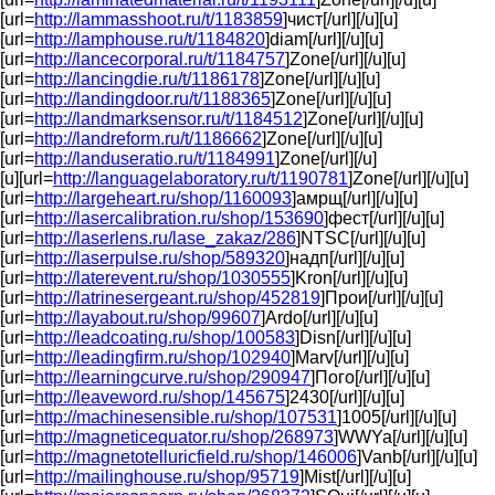
[url=
http://lammasshoot.ru/t/1183859
]чист[/url][/u][u]
[url=
http://lamphouse.ru/t/1184820
]diam[/url][/u][u]
[url=
http://lancecorporal.ru/t/1184757
]Zone[/url][/u][u]
[url=
http://lancingdie.ru/t/1186178
]Zone[/url][/u][u]
[url=
http://landingdoor.ru/t/1188365
]Zone[/url][/u][u]
[url=
http://landmarksensor.ru/t/1184512
]Zone[/url][/u][u]
[url=
http://landreform.ru/t/1186662
]Zone[/url][/u][u]
[url=
http://landuseratio.ru/t/1184991
]Zone[/url][/u]
[u][url=
http://languagelaboratory.ru/t/1190781
]Zone[/url][/u][u]
[url=
http://largeheart.ru/shop/1160093
]амрщ[/url][/u][u]
[url=
http://lasercalibration.ru/shop/153690
]фест[/url][/u][u]
[url=
http://laserlens.ru/lase_zakaz/286
]NTSC[/url][/u][u]
[url=
http://laserpulse.ru/shop/589320
]надп[/url][/u][u]
[url=
http://laterevent.ru/shop/1030555
]Kron[/url][/u][u]
[url=
http://latrinesergeant.ru/shop/452819
]Прои[/url][/u][u]
[url=
http://layabout.ru/shop/99607
]Ardo[/url][/u][u]
[url=
http://leadcoating.ru/shop/100583
]Disn[/url][/u][u]
[url=
http://leadingfirm.ru/shop/102940
]Marv[/url][/u][u]
[url=
http://learningcurve.ru/shop/290947
]Пого[/url][/u][u]
[url=
http://leaveword.ru/shop/145675
]2430[/url][/u][u]
[url=
http://machinesensible.ru/shop/107531
]1005[/url][/u][u]
[url=
http://magneticequator.ru/shop/268973
]WWYa[/url][/u][u]
[url=
http://magnetotelluricfield.ru/shop/146006
]Vanb[/url][/u][u]
[url=
http://mailinghouse.ru/shop/95719
]Mist[/url][/u][u]