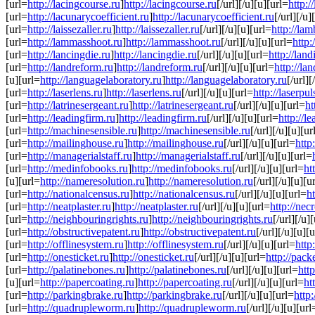
[url=
http://lacingcourse.ru
]
http://lacingcourse.ru
[/url][/u][u][url=
http:/
[url=
http://lacunarycoefficient.ru
]
http://lacunarycoefficient.ru
[/url][/u]
[url=
http://laissezaller.ru
]
http://laissezaller.ru
[/url][/u][u][url=
http://lam
[url=
http://lammasshoot.ru
]
http://lammasshoot.ru
[/url][/u][u][url=
http:
[url=
http://lancingdie.ru
]
http://lancingdie.ru
[/url][/u][u][url=
http://lan
[url=
http://landreform.ru
]
http://landreform.ru
[/url][/u][u][url=
http://la
[u][url=
http://languagelaboratory.ru
]
http://languagelaboratory.ru
[/url][
[url=
http://laserlens.ru
]
http://laserlens.ru
[/url][/u][u][url=
http://laserpul
[url=
http://latrinesergeant.ru
]
http://latrinesergeant.ru
[/url][/u][u][url=
ht
[url=
http://leadingfirm.ru
]
http://leadingfirm.ru
[/url][/u][u][url=
http://l
[url=
http://machinesensible.ru
]
http://machinesensible.ru
[/url][/u][u][ur
[url=
http://mailinghouse.ru
]
http://mailinghouse.ru
[/url][/u][u][url=
http
[url=
http://managerialstaff.ru
]
http://managerialstaff.ru
[/url][/u][u][url=
[url=
http://medinfobooks.ru
]
http://medinfobooks.ru
[/url][/u][u][url=
ht
[u][url=
http://nameresolution.ru
]
http://nameresolution.ru
[/url][/u][u][u
[url=
http://nationalcensus.ru
]
http://nationalcensus.ru
[/url][/u][u][url=
ht
[url=
http://neatplaster.ru
]
http://neatplaster.ru
[/url][/u][u][url=
http://necr
[url=
http://neighbouringrights.ru
]
http://neighbouringrights.ru
[/url][/u]
[url=
http://obstructivepatent.ru
]
http://obstructivepatent.ru
[/url][/u][u][
[url=
http://offlinesystem.ru
]
http://offlinesystem.ru
[/url][/u][u][url=
http
[url=
http://onesticket.ru
]
http://onesticket.ru
[/url][/u][u][url=
http://pack
[url=
http://palatinebones.ru
]
http://palatinebones.ru
[/url][/u][u][url=
htt
[u][url=
http://papercoating.ru
]
http://papercoating.ru
[/url][/u][u][url=
ht
[url=
http://parkingbrake.ru
]
http://parkingbrake.ru
[/url][/u][u][url=
http:
[url=
http://quadrupleworm.ru
]
http://quadrupleworm.ru
[/url][/u][u][url