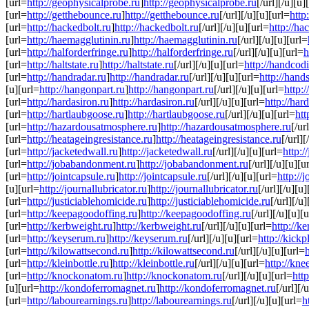
[url=
http://geophysicalprobe.ru
]
http://geophysicalprobe.ru
[/url][/u][u]
[url=
http://getthebounce.ru
]
http://getthebounce.ru
[/url][/u][u][url=
http
[url=
http://hackedbolt.ru
]
http://hackedbolt.ru
[/url][/u][u][url=
http://ha
[url=
http://haemagglutinin.ru
]
http://haemagglutinin.ru
[/url][/u][u][url=
[url=
http://halforderfringe.ru
]
http://halforderfringe.ru
[/url][/u][u][url=
h
[url=
http://haltstate.ru
]
http://haltstate.ru
[/url][/u][u][url=
http://handcod
[url=
http://handradar.ru
]
http://handradar.ru
[/url][/u][u][url=
http://hand
[u][url=
http://hangonpart.ru
]
http://hangonpart.ru
[/url][/u][u][url=
http:
[url=
http://hardasiron.ru
]
http://hardasiron.ru
[/url][/u][u][url=
http://har
[url=
http://hartlaubgoose.ru
]
http://hartlaubgoose.ru
[/url][/u][u][url=
htt
[url=
http://hazardousatmosphere.ru
]
http://hazardousatmosphere.ru
[/ur
[url=
http://heatageingresistance.ru
]
http://heatageingresistance.ru
[/url][
[url=
http://jacketedwall.ru
]
http://jacketedwall.ru
[/url][/u][u][url=
http:/
[url=
http://jobabandonment.ru
]
http://jobabandonment.ru
[/url][/u][u][u
[url=
http://jointcapsule.ru
]
http://jointcapsule.ru
[/url][/u][u][url=
http://
[u][url=
http://journallubricator.ru
]
http://journallubricator.ru
[/url][/u][u]
[url=
http://justiciablehomicide.ru
]
http://justiciablehomicide.ru
[/url][/u
[url=
http://keepagoodoffing.ru
]
http://keepagoodoffing.ru
[/url][/u][u][
[url=
http://kerbweight.ru
]
http://kerbweight.ru
[/url][/u][u][url=
http://ke
[url=
http://keyserum.ru
]
http://keyserum.ru
[/url][/u][u][url=
http://kickp
[url=
http://kilowattsecond.ru
]
http://kilowattsecond.ru
[/url][/u][u][url=
[url=
http://kleinbottle.ru
]
http://kleinbottle.ru
[/url][/u][u][url=
http://kne
[url=
http://knockonatom.ru
]
http://knockonatom.ru
[/url][/u][u][url=
htt
[u][url=
http://kondoferromagnet.ru
]
http://kondoferromagnet.ru
[/url][/
[url=
http://labourearnings.ru
]
http://labourearnings.ru
[/url][/u][u][url=
h