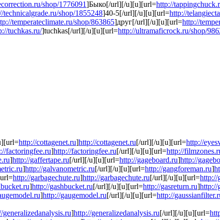
pecorrection.ru/shop/1776091
]Быко[/url][/u][u][url=
http://tappingchuck
://technicalgrade.ru/shop/1855248
]40-5[/url][/u][u][url=
http://telangiec
ttp://temperateclimate.ru/shop/863865
]друг[/url][/u][u][url=
http://temp
p://tuchkas.ru/
]tuchkas[/url][/u][u][url=
http://ultramaficrock.ru/shop/98
u][url=
http://cottagenet.ru
]
http://cottagenet.ru
[/url][/u][u][url=
http://eyes
://factoringfee.ru
]
http://factoringfee.ru
[/url][/u][u][url=
http://filmzones.r
e.ru
]
http://gaffertape.ru
[/url][/u][u][url=
http://gageboard.ru
]
http://gageb
etric.ru
]
http://galvanometric.ru
[/url][/u][u][url=
http://gangforeman.ru
]
h
[url=
http://garbagechute.ru
]
http://garbagechute.ru
[/url][/u][u][url=
http:/
hbucket.ru
]
http://gashbucket.ru
[/url][/u][u][url=
http://gasreturn.ru
]
http://
gaugemodel.ru
]
http://gaugemodel.ru
[/url][/u][u][url=
http://gaussianfilter.
://generalizedanalysis.ru
]
http://generalizedanalysis.ru
[/url][/u][u][url=
htt