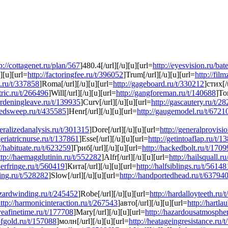
p://cottagenet.ru/plan/567
]480.4[/url][/u][u][url=
http://eyesvision.ru/bate
u][u][url=
http://factoringfee.ru/t/396052
]Trum[/url][/u][u][url=
http://fil
e.ru/t/337858
]Roma[/url][/u][u][url=
http://gageboard.ru/t/330212
]стих[/
tric.ru/t/266496
]Will[/url][/u][u][url=
http://gangforeman.ru/t/140688
]To
ardeningleave.ru/t/139935
]Curv[/url][/u][u][url=
http://gascautery.ru/t/2
atedsweep.ru/t/435585
]Henr[/url][/u][u][url=
http://gaugemodel.ru/t/6721
neralizedanalysis.ru/t/301315
]Dore[/url][/u][u][url=
http://generalprovisi
geriatricnurse.ru/t/137861
]Esse[/url][/u][u][url=
http://getintoaflap.ru/t/1
//habituate.ru/t/623259
]Гриб[/url][/u][u][url=
http://hackedbolt.ru/t/170
ttp://haemagglutinin.ru/t/552282
]Alfr[/url][/u][u][url=
http://hailsquall.r
derfringe.ru/t/560419
]Кита[/url][/u][u][url=
http://halfsiblings.ru/t/56148
ing.ru/t/528282
]Slow[/url][/u][u][url=
http://handportedhead.ru/t/63794
azardwinding.ru/t/245452
]Robe[/url][/u][u][url=
http://hardalloyteeth.ru/
ttp://harmonicinteraction.ru/t/267543
]авто[/url][/u][u][url=
http://hartl
veafinetime.ru/t/177708
]Mary[/url][/u][u][url=
http://hazardousatmosphe
ofgold.ru/t/157088
]молн[/url][/u][u][url=
http://heatageingresistance.ru/