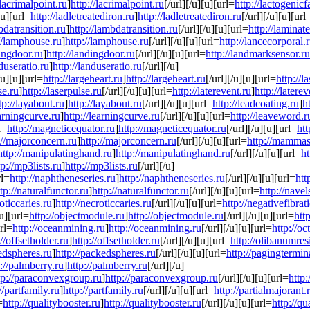
/lacrimalpoint.ru
]
http://lacrimalpoint.ru
[/url][/u][u][url=
http://lactogenicf
[u][url=
http://ladletreatediron.ru
]
http://ladletreatediron.ru
[/url][/u][u][url
bdatransition.ru
]
http://lambdatransition.ru
[/url][/u][u][url=
http://laminat
//lamphouse.ru
]
http://lamphouse.ru
[/url][/u][u][url=
http://lancecorporal.
dingdoor.ru
]
http://landingdoor.ru
[/url][/u][u][url=
http://landmarksensor.ru
nduseratio.ru
]
http://landuseratio.ru
[/url][/u]
/u][u][url=
http://largeheart.ru
]
http://largeheart.ru
[/url][/u][u][url=
http://l
se.ru
]
http://laserpulse.ru
[/url][/u][u][url=
http://laterevent.ru
]
http://laterev
tp://layabout.ru
]
http://layabout.ru
[/url][/u][u][url=
http://leadcoating.ru
]
h
earningcurve.ru
]
http://learningcurve.ru
[/url][/u][u][url=
http://leaveword.r
l=
http://magneticequator.ru
]
http://magneticequator.ru
[/url][/u][u][url=
htt
://majorconcern.ru
]
http://majorconcern.ru
[/url][/u][u][url=
http://mammas
http://manipulatinghand.ru
]
http://manipulatinghand.ru
[/url][/u][u][url=
h
tp://mp3lists.ru
]
http://mp3lists.ru
[/url][/u]
rl=
http://naphtheneseries.ru
]
http://naphtheneseries.ru
[/url][/u][u][url=
htt
tp://naturalfunctor.ru
]
http://naturalfunctor.ru
[/url][/u][u][url=
http://navel
oticcaries.ru
]
http://necroticcaries.ru
[/url][/u][u][url=
http://negativefibrat
[u][url=
http://objectmodule.ru
]
http://objectmodule.ru
[/url][/u][u][url=
htt
url=
http://oceanmining.ru
]
http://oceanmining.ru
[/url][/u][u][url=
http://o
://offsetholder.ru
]
http://offsetholder.ru
[/url][/u][u][url=
http://olibanumres
edspheres.ru
]
http://packedspheres.ru
[/url][/u][u][url=
http://pagingtermin
p://palmberry.ru
]
http://palmberry.ru
[/url][/u]
tp://paraconvexgroup.ru
]
http://paraconvexgroup.ru
[/url][/u][u][url=
http
//partfamily.ru
]
http://partfamily.ru
[/url][/u][u][url=
http://partialmajorant.
=
http://qualitybooster.ru
]
http://qualitybooster.ru
[/url][/u][u][url=
http://q