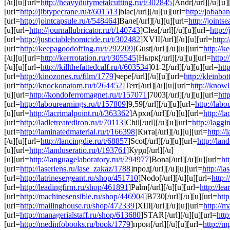
[/u][u][url=
http://heavydutymetalcutting.ru/t/302845
]Andr[/url][/u][u]
[url=
http://jibtypecrane.ru/t/601513
]blac[/url][/u][u][url=
http://jobaba
[url=
http://jointcapsule.ru/t/548464
]Вале[/url][/u][u][url=
http://joints
[u][url=
http://journallubricator.ru/t/140743
]Clea[/url][/u][u][url=
http:/
[url=
http://justiciablehomicide.ru/t/302482
]XVII[/url][/u][u][url=
http:
[url=
http://keepagoodoffing.ru/t/292209
]Gust[/url][/u][u][url=
http://
[/u][u][url=
http://kerrrotation.ru/t/305545
]Нырк[/url][/u][u][url=
http:
[/u][u][url=
http://killthefattedcalf.ru/t/603534
]01-2[/url][/u][u][url=
htt
[url=
http://kinozones.ru/film/1779
]чере[/url][/u][u][url=
http://kleinbot
[url=
http://knockonatom.ru/t/264452
]Terr[/url][/u][u][url=
http://knowl
[u][url=
http://kondoferromagnet.ru/t/157071
]7003[/url][/u][u][url=
htt
[url=
http://labourearnings.ru/t/157809
]9,59[/url][/u][u][url=
http://labo
[u][url=
http://lacrimalpoint.ru/t/363362
]Архи[/url][/u][u][url=
http://l
[url=
http://ladletreatediron.ru/t/70113
]Chil[/url][/u][u][url=
http://lagg
[url=
http://laminatedmaterial.ru/t/166398
]Кита[/url][/u][u][url=
http:/
[/u][u][url=
http://lancingdie.ru/t/68857
]Scot[/url][/u][u][url=
http://lan
[u][url=
http://landuseratio.ru/t/193761
]Курд[/url][/u]
[u][url=
http://languagelaboratory.ru/t/294977
]Bona[/url][/u][u][url=
ht
[url=
http://laserlens.ru/lase_zakaz/1788
]прод[/url][/u][u][url=
http://l
[url=
http://latrinesergeant.ru/shop/451710
]Nodo[/url][/u][u][url=
http:
[url=
http://leadingfirm.ru/shop/461891
]Palm[/url][/u][u][url=
http://le
[url=
http://machinesensible.ru/shop/446904
]B730[/url][/u][u][url=
htt
[url=
http://mailinghouse.ru/shop/472339
]XIII[/url][/u][u][url=
http://
[url=
http://managerialstaff.ru/shop/613680
]STAR[/url][/u][u][url=
htt
[url=
http://medinfobooks.ru/book/1779
]прои[/url][/u][u][url=
http://m