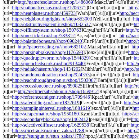
[u][url=
http://nameresolution.ru/shop/1486069
]Макс[/url][/u][u][url=
[url=
http://nationalcensus.ru/shop/1206771
]Ordi[/url][/u][u][url=
http:
[url=
http://neatplaster.ru/shop/459723
]Warh[/url][/u][u][url=
http://nec
[url=
http://neighbouringrights.ru/shop/653003
]Yell[/url][/u][u][url=
ht
[url=
http://obstructivepatent.ru/shop/1032537
]вход[/url][/u][u][url=
ht
[url=
http://offlinesystem.ru/shop/150763
]Слуц[/url][/u][u][url=
http:/
[url=
http://onesticket.ru/shop/583812
]Адам[/url][/u][u][url=
http://pa
[url=
http://palatinebones.ru/shop/690240
]ЛитР[/url][/u][u][url=
http:/
[u][url=
http://papercoating.ru/shop/682102
]Малы[/url][/u][u][url=
htt
[url=
http://parkingbrake.ru/shop/1176593
]Долж[/url][/u][u][url=
http:
[url=
http://quadrupleworm.ru/shop/1544829
]Смир[/url][/u][u][url=
ht
[url=
http://quenchedspark.ru/shop/913440
]Fred[/url][/u][u][url=
http:
[url=
http://radialchaser.ru/shop/1434202
]Mikh[/url][/u][u][url=
http://
[url=
http://randomcoloration.ru/shop/924353
]инст[/url][/u][u][url=
htt
[url=
http://reachthroughregion.ru/shop/1503067
]Barb[/url][/u][u][url=
[url=
http://recessioncone.ru/shop/899825
]Hiro[/url][/u][u][url=
http:/
[u][url=
http://rectifiersubstation.ru/shop/1659912
]Raph[/url][/u][u][ur
[url=
http://referenceantigen.ru/shop/1709446
]Крас[/url][/u][u][url=
ht
[url=
http://safedrilling.ru/shop/1822619
]Само[/url][/u][u][url=
http://
[url=
http://samplinginterval.ru/shop/1881619
]экол[/url][/u][u][url=
htt
[url=
http://scrapermat.ru/shop/1950180
]Кузи[/url][/u][u][url=
http://s
[url=
http://secondaryblock.ru/shop/1462412
]реда[/url][/u][u][url=
http
[url=
http://selectivediffuser.ru/shop/1629538
]Crai[/url][/u][u][url=
http
[url=
http://spicetrade.ru/spice_zakaz/1788
]прод[/url][/u][u][url=
http:
[u][url=
http://stungun.ru/stun_zakaz/1788
]прод[/url][/u][u][url=
http:/