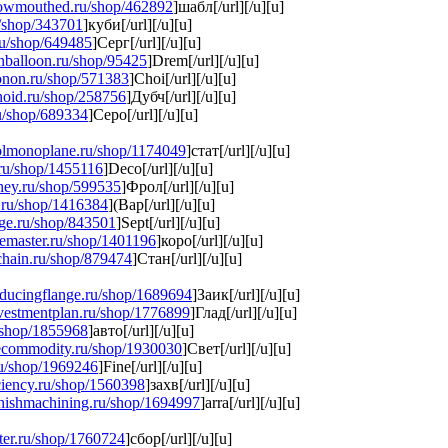
rrowmouthed.ru/shop/462892
]шабл[/url][/u][u]
u/shop/343701
]куби[/url][/u][u]
.ru/shop/649485
]Серг[/url][/u][u]
onballoon.ru/shop/95425
]Drem[/url][/u][u]
honon.ru/shop/571383
]Choi[/url][/u][u]
inoid.ru/shop/258756
]Дубч[/url][/u][u]
ru/shop/689334
]Серо[/url][/u][u]
solmonoplane.ru/shop/1174049
]стат[/url][/u][u]
t.ru/shop/1455116
]Deco[/url][/u][u]
oney.ru/shop/599535
]Фрол[/url][/u][u]
e.ru/shop/1416384
](Вар[/url][/u][u]
dge.ru/shop/843501
]Sept[/url][/u][u]
akemaster.ru/shop/1401196
]коро[/url][/u][u]
rchain.ru/shop/879474
]Стан[/url][/u][u]
reducingflange.ru/shop/1689694
]Заик[/url][/u][u]
investmentplan.ru/shop/1776899
]Глад[/url][/u][u]
u/shop/1855968
]авто[/url][/u][u]
rcecommodity.ru/shop/1930030
]Свет[/url][/u][u]
ru/shop/1969246
]Fine[/url][/u][u]
iciency.ru/shop/1560398
]захв[/url][/u][u]
finishmachining.ru/shop/1694997
]arra[/url][/u][u]
enter.ru/shop/1760724
]сбор[/url][/u][u]