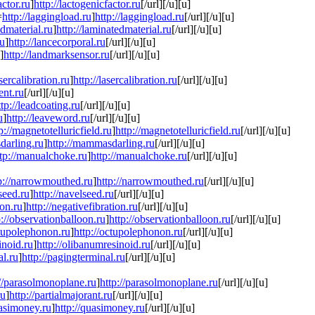
actor.ru
]
http://lactogenicfactor.ru
[/url][/u][u]
=
http://laggingload.ru
]
http://laggingload.ru
[/url][/u][u]
edmaterial.ru
]
http://laminatedmaterial.ru
[/url][/u][u]
ru
]
http://lancecorporal.ru
[/url][/u][u]
]
http://landmarksensor.ru
[/url][/u][u]
asercalibration.ru
]
http://lasercalibration.ru
[/url][/u][u]
ent.ru
[/url][/u][u]
ttp://leadcoating.ru
[/url][/u][u]
u
]
http://leaveword.ru
[/url][/u][u]
p://magnetotelluricfield.ru
]
http://magnetotelluricfield.ru
[/url][/u][u]
darling.ru
]
http://mammasdarling.ru
[/url][/u][u]
ttp://manualchoke.ru
]
http://manualchoke.ru
[/url][/u][u]
p://narrowmouthed.ru
]
http://narrowmouthed.ru
[/url][/u][u]
seed.ru
]
http://navelseed.ru
[/url][/u][u]
ion.ru
]
http://negativefibration.ru
[/url][/u][u]
p://observationballoon.ru
]
http://observationballoon.ru
[/url][/u][u]
ctupolephonon.ru
]
http://octupolephonon.ru
[/url][/u][u]
inoid.ru
]
http://olibanumresinoid.ru
[/url][/u][u]
al.ru
]
http://pagingterminal.ru
[/url][/u][u]
://parasolmonoplane.ru
]
http://parasolmonoplane.ru
[/url][/u][u]
ru
]
http://partialmajorant.ru
[/url][/u][u]
uasimoney.ru
]
http://quasimoney.ru
[/url][/u][u]