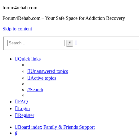
forum4rehab.com
Forum4Rehab.com – Your Safe Space for Addiction Recovery
Skip to content
Advanced
Search
search
Quick links
Unanswered topics
Active topics
Search
FAQ
Login
Register
Board index
Family & Friends Support
Search