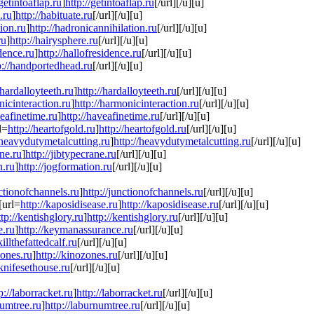
/getintoaflap.ru
]
http://getintoaflap.ru
[/url][/u][u]
.ru
]
http://habituate.ru
[/url][/u][u]
tion.ru
]
http://hadronicannihilation.ru
[/url][/u][u]
ru
]
http://hairysphere.ru
[/url][/u][u]
idence.ru
]
http://hallofresidence.ru
[/url][/u][u]
p://handportedhead.ru
[/url][/u][u]
/hardalloyteeth.ru
]
http://hardalloyteeth.ru
[/url][/u][u]
nicinteraction.ru
]
http://harmonicinteraction.ru
[/url][/u][u]
veafinetime.ru
]
http://haveafinetime.ru
[/url][/u][u]
l=
http://heartofgold.ru
]
http://heartofgold.ru
[/url][/u][u]
/heavydutymetalcutting.ru
]
http://heavydutymetalcutting.ru
[/url][/u][u]
ane.ru
]
http://jibtypecrane.ru
[/url][/u][u]
n.ru
]
http://jogformation.ru
[/url][/u][u]
nctionofchannels.ru
]
http://junctionofchannels.ru
[/url][/u][u]
][url=
http://kaposidisease.ru
]
http://kaposidisease.ru
[/url][/u][u]
ttp://kentishglory.ru
]
http://kentishglory.ru
[/url][/u][u]
e.ru
]
http://keymanassurance.ru
[/url][/u][u]
killthefattedcalf.ru
[/url][/u][u]
zones.ru
]
http://kinozones.ru
[/url][/u][u]
/knifesethouse.ru
[/url][/u][u]
p://laborracket.ru
]
http://laborracket.ru
[/url][/u][u]
numtree.ru
]
http://laburnumtree.ru
[/url][/u][u]