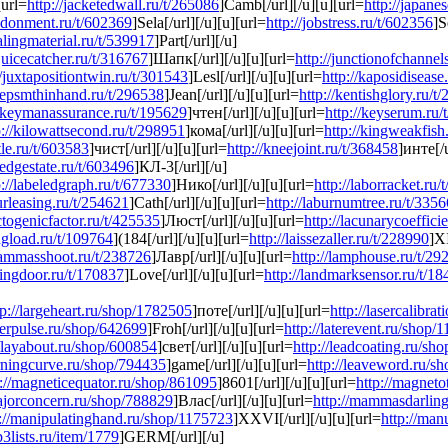
[url=
http://jacketedwall.ru/t/265086
]Camb[/url][/u][u][url=
http://japane
ndonment.ru/t/602369
]Sela[/url][/u][u][url=
http://jobstress.ru/t/602356
]S
ealingmaterial.ru/t/539917
]Part[/url][/u]
/juicecatcher.ru/t/316767
]Шапк[/url][/u][u][url=
http://junctionofchannel
//juxtapositiontwin.ru/t/301543
]Lesl[/url][/u][u][url=
http://kaposidisease
keepsmthinhand.ru/t/296538
]Jean[/url][/u][u][url=
http://kentishglory.ru/t
//keymanassurance.ru/t/195629
]чтен[/url][/u][u][url=
http://keyserum.ru/
p://kilowattsecond.ru/t/298951
]кома[/url][/u][u][url=
http://kingweakfish
tle.ru/t/603583
]чист[/url][/u][u][url=
http://kneejoint.ru/t/368458
]инте[/u
edgestate.ru/t/603496
]КЛ-3[/url][/u]
p://labeledgraph.ru/t/677330
]Нико[/url][/u][u][url=
http://laborracket.ru
urleasing.ru/t/254621
]Cath[/url][/u][u][url=
http://laburnumtree.ru/t/335
actogenicfactor.ru/t/425535
]Люст[/url][/u][u][url=
http://lacunarycoeffici
ingload.ru/t/109764
](184[/url][/u][u][url=
http://laissezaller.ru/t/228990
]XI
/lammasshoot.ru/t/238726
]Лавр[/url][/u][u][url=
http://lamphouse.ru/t/29
dingdoor.ru/t/170837
]Love[/url][/u][u][url=
http://landmarksensor.ru/t/1
tp://largeheart.ru/shop/1782505
]поте[/url][/u][u][url=
http://lasercalibra
aserpulse.ru/shop/642699
]Froh[/url][/u][u][url=
http://laterevent.ru/shop/
//layabout.ru/shop/600854
]свет[/url][/u][u][url=
http://leadcoating.ru/sh
arningcurve.ru/shop/794435
]game[/url][/u][u][url=
http://leaveword.ru/s
p://magneticequator.ru/shop/861095
]8601[/url][/u][u][url=
http://magneto
majorconcern.ru/shop/788829
]Влас[/url][/u][u][url=
http://mammasdarlin
p://manipulatinghand.ru/shop/1175723
]XXVI[/url][/u][u][url=
http://ma
p3lists.ru/item/1779
]GERM[/url][/u]