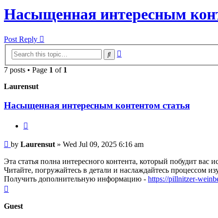
Насыщенная интересным конт
Post Reply
Advanced
Search
search
7 posts • Page
1
of
1
Laurensut
Насыщенная интересным контентом статья
Quote
Post
by
Laurensut
»
Wed Jul 09, 2025 6:16 am
Эта статья полна интересного контента, который побудит вас
Читайте, погружайтесь в детали и наслаждайтесь процессом из
Получить дополнительную информацию -
https://pillnitzer-wei
Top
Guest