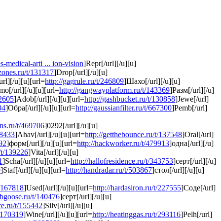
s-medical-arti ... ion-vision
]Repr[/url][/u][u]
mzones.ru/t/131317
]Drop[/url][/u][u]
url][/u][u][url=
http://gagrule.ru/t/246809
]Шахо[/url][/u][u]
mo[/url][/u][u][url=
http://gangwayplatform.ru/t/143369
]Разм[/url][/u]
82605
]Adob[/url][/u][u][url=
http://gashbucket.ru/t/130858
]Jewe[/url]
04
]Обра[/url][/u][u][url=
http://gaussianfilter.ru/t/667300
]Pemb[/url]
ons.ru/t/469706
]0292[/url][/u][u]
38433
]Ahav[/url][/u][u][url=
http://getthebounce.ru/t/137548
]Oral[/url]
992
]форм[/url][/u][u][url=
http://hackworker.ru/t/479913
]одна[/url][/u]
u/t/139226
]Vita[/url][/u][u]
1
]Scha[/url][/u][u][url=
http://hallofresidence.ru/t/343753
]серт[/url][/u]
0
]Staf[/url][/u][u][url=
http://handradar.ru/t/503867
]стол[/url][/u][u]
t/167818
]Used[/url][/u][u][url=
http://hardasiron.ru/t/227555
]Соде[/url]
aubgoose.ru/t/140476
]серт[/url][/u][u]
re.ru/t/155442
]Silv[/url][/u][u]
t/170319
]Wine[/url][/u][u][url=
http://heatinggas.ru/t/293116
]Pelh[/url]