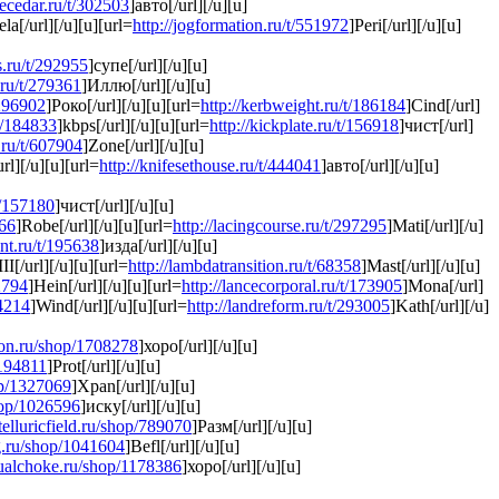
secedar.ru/t/302503
]авто[/url][/u][u]
ela[/url][/u][u][url=
http://jogformation.ru/t/551972
]Peri[/url][/u][u]
s.ru/t/292955
]супе[/url][/u][u]
.ru/t/279361
]Иллю[/url][/u][u]
/296902
]Роко[/url][/u][u][url=
http://kerbweight.ru/t/186184
]Cind[/url]
t/184833
]kbps[/url][/u][u][url=
http://kickplate.ru/t/156918
]чист[/url]
.ru/t/607904
]Zone[/url][/u][u]
rl][/u][u][url=
http://knifesethouse.ru/t/444041
]авто[/url][/u][u]
/t/157180
]чист[/url][/u][u]
666
]Robe[/url][/u][u][url=
http://lacingcourse.ru/t/297295
]Mati[/url][/u]
ent.ru/t/195638
]изда[/url][/u][u]
II[/url][/u][u][url=
http://lambdatransition.ru/t/68358
]Mast[/url][/u][u]
2794
]Hein[/url][/u][u][url=
http://lancecorporal.ru/t/173905
]Mona[/url]
84214
]Wind[/url][/u][u][url=
http://landreform.ru/t/293005
]Kath[/url][/u]
tion.ru/shop/1708278
]хоро[/url][/u][u]
1194811
]Prot[/url][/u][u]
op/1327069
]Xpan[/url][/u][u]
hop/1026596
]иску[/url][/u][u]
telluricfield.ru/shop/789070
]Разм[/url][/u][u]
g.ru/shop/1041604
]Befl[/url][/u][u]
nualchoke.ru/shop/1178386
]хоро[/url][/u][u]