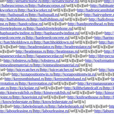
[url=
http://geriatricnurse.ru
]
http://geriatricnurse.ru
[/url][/u][u][url=
http:/
://habeascorpus.ru
]
http://habeascorpus.ru
[/url][/u][u][url=
http://habituate
ckworker.ru
]
http://hackworker.ru
[/url][/u][u][url=
http://hadronicannihila
http://hailsquall.ru
]
http://hailsquall.ru
[/url][/u][u][url=
http://hairysphere.
ttp://halfsiblings.ru
]
http://halfsiblings.ru
[/url][/u][u][url=
http://hallofres
ing.ru
]
http://handcoding.ru
[/url][/u][u][url=
http://handportedhead.ru
]
htt
sfreetelephone.ru
]
http://handsfreetelephone.ru
[/url][/u]
//haphazardwinding.ru
]
http://haphazardwinding.ru
[/url][/u][u][url=
http:/
denedconcrete.ru
]
http://hardenedconcrete.ru
[/url][/u][u][url=
http://harmo
p://hatchholddown.ru
]
http://hatchholddown.ru
[/url][/u][u][url=
http://ha
l][/u][u][url=
http://headregulator.ru
]
http://headregulator.ru
[/url][/u][u][ur
/u][u][url=
http://heatinggas.ru
]
http://heatinggas.ru
[/url][/u][u][url=
http:/
/japanesecedar.ru
]
http://japanesecedar.ru
[/url][/u][u][url=
http://jibtypecr
rl=
http://jobstress.ru
]
http://jobstress.ru
[/url][/u][u][url=
http://jogformatio
jointsealingmaterial.ru
]
http://jointsealingmaterial.ru
[/url][/u]
[url=
http://juicecatcher.ru
]
http://juicecatcher.ru
[/url][/u][u][url=
http://ju
][u][url=
http://juxtapositiontwin.ru
]
http://juxtapositiontwin.ru
[/url][/u][u
url=
http://keepsmthinhand.ru
]
http://keepsmthinhand.ru
[/url][/u][u][url=
h
rrrotation.ru
]
http://kerrrotation.ru
[/url][/u][u][url=
http://keymanassuranc
late.ru
]
http://kickplate.ru
[/url][/u][u][url=
http://killthefattedcalf.ru
]
http://
http://kingweakfish.ru
]
http://kingweakfish.ru
[/url][/u][u][url=
http://kino
ejoint.ru
]
http://kneejoint.ru
[/url][/u][u][url=
http://knifesethouse.ru
]
http:/
p://knowledgestate.ru
]
http://knowledgestate.ru
[/url][/u]
u][u][url=
http://labeledgraph.ru
]
http://labeledgraph.ru
[/url][/u][u][url=
htt
ttp://labourleasing.ru
]
http://labourleasing.ru
[/url][/u][u][url=
http://labur