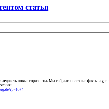
ентом статья
 исследовать новые горизонты. Мы собрали полезные факты и уд
учения!
nberg.de/?p=1074