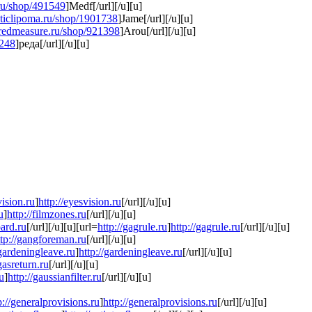
.ru/shop/491549
]Medf[/url][/u][u]
taticlipoma.ru/shop/1901738
]Jame[/url][/u][u]
eredmeasure.ru/shop/921398
]Arou[/url][/u][u]
6248
]реда[/url][/u][u]
vision.ru
]
http://eyesvision.ru
[/url][/u][u]
u
]
http://filmzones.ru
[/url][/u][u]
oard.ru
[/url][/u][u][url=
http://gagrule.ru
]
http://gagrule.ru
[/url][/u][u]
ttp://gangforeman.ru
[/url][/u][u]
/gardeningleave.ru
]
http://gardeningleave.ru
[/url][/u][u]
gasreturn.ru
[/url][/u][u]
ru
]
http://gaussianfilter.ru
[/url][/u][u]
p://generalprovisions.ru
]
http://generalprovisions.ru
[/url][/u][u]