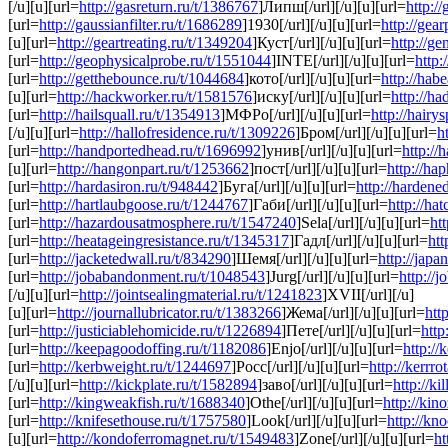
[/u][u][url=
http://gasreturn.ru/t/1386767
]Липш[/url][/u][u][url=
http:/
[url=
http://gaussianfilter.ru/t/1686289
]1930[/url][/u][u][url=
http://gea
[u][url=
http://geartreating.ru/t/1349204
]Куст[/url][/u][u][url=
http://ge
[url=
http://geophysicalprobe.ru/t/1551044
]INTE[/url][/u][u][url=
http:
[url=
http://getthebounce.ru/t/1044684
]кото[/url][/u][u][url=
http://hab
[u][url=
http://hackworker.ru/t/1581576
]иску[/url][/u][u][url=
http://ha
[url=
http://hailsquall.ru/t/1354913
]МФРо[/url][/u][u][url=
http://hairy
[/u][u][url=
http://hallofresidence.ru/t/1309226
]Бром[/url][/u][u][url=
h
[url=
http://handportedhead.ru/t/1696992
]унив[/url][/u][u][url=
http://
[u][url=
http://hangonpart.ru/t/1253662
]пост[/url][/u][u][url=
http://ha
[url=
http://hardasiron.ru/t/948442
]Буга[/url][/u][u][url=
http://hardene
[url=
http://hartlaubgoose.ru/t/1244767
]Габи[/url][/u][u][url=
http://ha
[url=
http://hazardousatmosphere.ru/t/1547240
]Sela[/url][/u][u][url=
ht
[url=
http://heatageingresistance.ru/t/1345317
]Гадл[/url][/u][u][url=
htt
[url=
http://jacketedwall.ru/t/834290
]Шемя[/url][/u][u][url=
http://japa
[url=
http://jobabandonment.ru/t/1048543
]Jurg[/url][/u][u][url=
http://j
[/u][u][url=
http://jointsealingmaterial.ru/t/1241823
]XVII[/url][/u]
[u][url=
http://journallubricator.ru/t/1383266
]Жема[/url][/u][u][url=
htt
[url=
http://justiciablehomicide.ru/t/1226894
]Пете[/url][/u][u][url=
http
[url=
http://keepagoodoffing.ru/t/1182086
]Enjo[/url][/u][u][url=
http:/
[url=
http://kerbweight.ru/t/1244697
]Росс[/url][/u][u][url=
http://kerrro
[/u][u][url=
http://kickplate.ru/t/1582894
]заво[/url][/u][u][url=
http://ki
[url=
http://kingweakfish.ru/t/1688340
]Othe[/url][/u][u][url=
http://kin
[url=
http://knifesethouse.ru/t/1757580
]Look[/url][/u][u][url=
http://kn
[u][url=
http://kondoferromagnet.ru/t/1549483
]Zone[/url][/u][u][url=
ht