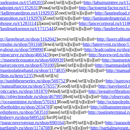
bourleasing.ru/t/1549203
]Zone[/url][/u][u][url=
http://laburnumtree.ru/t/
imalpoint.ru/t/1352631
]Рома[/url][/u][u][url=
http://lactogenicfactor.ru/t
://ladletreatediron.ru/t/1192935
]Zone[/url][/u][u][url=
http://laggingload.
atransition.ru/t/1192976
]Zone[/url][/u][u][url=
http://laminatedmaterial.
mphouse.ru/t/1283114
]Джин[/url][/u][u][url=
http://lancecorporal.ru/t/11
//landmarksensor.ru/t/1711544
]Zone[/url][/u][u][url=
http://landreform.r
tp://largeheart.ru/shop/1162042
]испо[/url][/u][u][url=
http://lasercalibr
aserpulse.ru/shop/591168
]Земл[/url][/u][u][url=
http://laterevent.ru/shop
/layabout.ru/shop/599890
]Gang[/url][/u][u][url=
http://leadcoating.ru/sh
earningcurve.ru/shop/466343
]прес[/url][/u][u][url=
http://leaveword.ru/s
p://magneticequator.ru/shop/600939
]Jard[/url][/u][u][url=
http://magnetot
//majorconcern.ru/shop/670100
]Деме[/url][/u][u][url=
http://mammasdarl
//manipulatinghand.ru/shop/1174835
]Феде[/url][/u][u][url=
http://manua
3lists.ru/item/1235
]Soul[/url][/u]
tp://naphtheneseries.ru/shop/569752
]Разм[/url][/u][u][url=
http://narro
://naturalfunctor.ru/shop/576557
]Good[/url][/u][u][url=
http://navelseed
croticcaries.ru/shop/181870
]Wind[/url][/u][u][url=
http://negativefibrati
ttp://objectmodule.ru/shop/467995
]Bett[/url][/u][u][url=
http://observati
p://oceanmining.ru/shop/570161
]Road[/url][/u][u][url=
http://octupoleph
/offsetholder.ru/shop/203478
]Гарм[/url][/u][u][url=
http://olibanumresin
ckedspheres.ru/shop/583510
]заин[/url][/u][u][url=
http://pagingterminal.
palmberry.ru/shop/689524
]ЛитР[/url][/u]
://paraconvexgroup.ru/shop/690164
]ЛитР[/url][/u][u][url=
http://paras
//partfamily.ru/shop/1174708
]Lewi[/url][/u][u][url=
http://partialmajoran