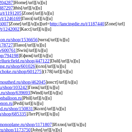
1204287
]Home[/url][/u][u]
/1387297
]this[/url][/u][u]
ru/t/1191205
]Zone[/url][/u][u]
ru/t/1246169
]Гинз[/url][/u][u]
86007
]Zone[/url][/u][u][url=
http://lancingdie.ru/t/1187440
]Zone[/url]
u/t/1242002
]Касс[/url][/u][u]
ation.ru/shop/1536656
]чита[/url][/u][u]
/1178727
]Пано[/url][/u][u]
op/600761
]Swis[/url][/u][u]
hop/794198
]Ефим[/url][/u][u]
elluricfield.ru/shop/447122
]Dali[/url][/u][u]
ing.ru/shop/601026
](оло[/url][/u][u]
lchoke.ru/shop/601275
](178[/url][/u][u]
wmouthed.ru/shop/462045
]инст[/url][/u][u]
.ru/shop/103242
]Гонк[/url][/u][u]
on.ru/shop/639693
]Wind[/url][/u][u]
onballoon.ru
]Phil[/url][/u][u]
onon.ru
]Pedi[/url][/u][u]
oid.ru/shop/150831
]Колп[/url][/u][u]
ru/shop/685335
]ЛитР[/url][/u][u]
olmonoplane.ru/shop/1171807
]Иллю[/url][/u][u]
t.ru/shop/1173750
]John[/url][/u][u]