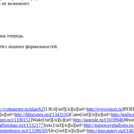
 не возникнет.
ша очередь.
, без лишних формальностей.
p://cottagenet.ru/plan/62
]136.6[/url][/u][u][url=
http://eyesvision.ru
]PERF[
[u][url=
http://filmzones.ru/t/1343116
]Сави[/url][/u][u][url=
http://gadwa
ard.ru/t/1100151
]Wake[/url][/u][u][url=
http://gagrule.ru/t/1039946
]Фина
ngforeman.ru/t/1532177
]текс[/url][/u][u][url=
http://gangwayplatform.ru
deningleave.ru/t/1328650
]Alex[/url][/u][u][url=
http://gascautery.ru/t/14