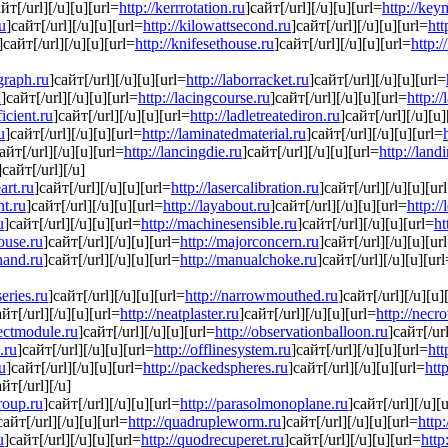
йт[/url][/u][u][url=
http://kerrrotation.ru
]сайт[/url][/u][u][url=
http://key
ru
]сайт[/url][/u][u][url=
http://kilowattsecond.ru
]сайт[/url][/u][u][url=
htt
]сайт[/url][/u][u][url=
http://knifesethouse.ru
]сайт[/url][/u][u][url=
http:
dgraph.ru
]сайт[/url][/u][u][url=
http://laborracket.ru
]сайт[/url][/u][u][url=
u
]сайт[/url][/u][u][url=
http://lacingcourse.ru
]сайт[/url][/u][u][url=
http:/
icient.ru
]сайт[/url][/u][u][url=
http://ladletreatediron.ru
]сайт[/url][/u][u]
u
]сайт[/url][/u][u][url=
http://laminatedmaterial.ru
]сайт[/url][/u][u][url=
айт[/url][/u][u][url=
http://lancingdie.ru
]сайт[/url][/u][u][url=
http://land
]сайт[/url][/u]
art.ru
]сайт[/url][/u][u][url=
http://lasercalibration.ru
]сайт[/url][/u][u][ur
nt.ru
]сайт[/url][/u][u][url=
http://layabout.ru
]сайт[/url][/u][u][url=
http:/
u
]сайт[/url][/u][u][url=
http://machinesensible.ru
]сайт[/url][/u][u][url=
ht
ouse.ru
]сайт[/url][/u][u][url=
http://majorconcern.ru
]сайт[/url][/u][u][ur
hand.ru
]сайт[/url][/u][u][url=
http://manualchoke.ru
]сайт[/url][/u][u][ur
eries.ru
]сайт[/url][/u][u][url=
http://narrowmouthed.ru
]сайт[/url][/u][u]
айт[/url][/u][u][url=
http://neatplaster.ru
]сайт[/url][/u][u][url=
http://necro
jectmodule.ru
]сайт[/url][/u][u][url=
http://observationballoon.ru
]сайт[/url
.ru
]сайт[/url][/u][u][url=
http://offlinesystem.ru
]сайт[/url][/u][u][url=
htt
ru
]сайт[/url][/u][u][url=
http://packedspheres.ru
]сайт[/url][/u][u][url=
htt
айт[/url][/u]
roup.ru
]сайт[/url][/u][u][url=
http://parasolmonoplane.ru
]сайт[/url][/u][
сайт[/url][/u][u][url=
http://quadrupleworm.ru
]сайт[/url][/u][u][url=
http:
u
]сайт[/url][/u][u][url=
http://quodrecuperet.ru
]сайт[/url][/u][u][url=
http