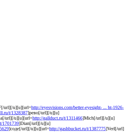
/url][/u][u][url=
http://eyesvisions.com/better-eyesight- ... ht-1926-
ll.ru/t/1328387
]рево[/url][/u][u]
[/url][/u][u][url=
http://gallduct.ru/t/1311466
]Mich[/url][/u][u]
/t/1701739
]Dian[/url][/u][u]
65629
]соде[/url][/u][u][url=
http://gashbucket.ru/t/1387775
]Verl[/url]