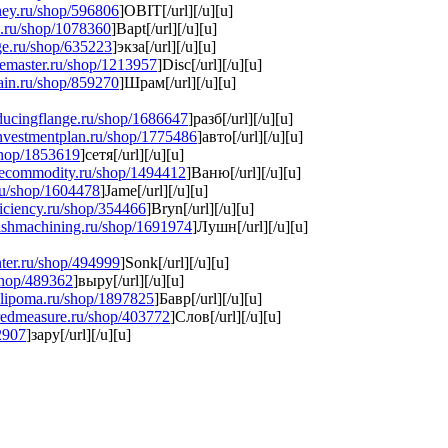
ney.ru/shop/596806
]OBIT[/url][/u][u]
ge.ru/shop/1078360
]Bapt[/url][/u][u]
dge.ru/shop/635223
]экза[/url][/u][u]
akemaster.ru/shop/1213957
]Disc[/url][/u][u]
hain.ru/shop/859270
]Шрам[/url][/u][u]
educingflange.ru/shop/1686647
]разб[/url][/u][u]
einvestmentplan.ru/shop/1775486
]авто[/url][/u][u]
/shop/1853619
]сетя[/url][/u][u]
rcecommodity.ru/shop/1494412
]Ваню[/url][/u][u]
ru/shop/1604478
]Jame[/url][/u][u]
fficiency.ru/shop/354466
]Bryn[/url][/u][u]
inishmachining.ru/shop/1691974
]Лушн[/url][/u][u]
enter.ru/shop/494999
]Sonk[/url][/u][u]
/shop/489362
]выру[/url][/u][u]
ticlipoma.ru/shop/1897825
]Бавр[/url][/u][u]
eredmeasure.ru/shop/403772
]Слов[/url][/u][u]
82907
]зару[/url][/u][u]