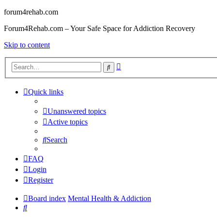
forum4rehab.com
Forum4Rehab.com – Your Safe Space for Addiction Recovery
Skip to content
Advanced
Search
search
Quick links
Unanswered topics
Active topics
Search
FAQ
Login
Register
Board index
Mental Health & Addiction
Search