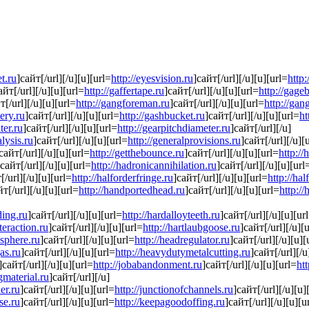
et.ru
]сайт[/url][/u][u][url=
http://eyesvision.ru
]сайт[/url][/u][u][url=
http
айт[/url][/u][u][url=
http://gaffertape.ru
]сайт[/url][/u][u][url=
http://gage
т[/url][/u][u][url=
http://gangforeman.ru
]сайт[/url][/u][u][url=
http://ga
tery.ru
]сайт[/url][/u][u][url=
http://gashbucket.ru
]сайт[/url][/u][u][url=
ht
ter.ru
]сайт[/url][/u][u][url=
http://gearpitchdiameter.ru
]сайт[/url][/u]
lysis.ru
]сайт[/url][/u][u][url=
http://generalprovisions.ru
]сайт[/url][/u][
сайт[/url][/u][u][url=
http://getthebounce.ru
]сайт[/url][/u][u][url=
http://
]сайт[/url][/u][u][url=
http://hadronicannihilation.ru
]сайт[/url][/u][u][url
[/url][/u][u][url=
http://halforderfringe.ru
]сайт[/url][/u][u][url=
http://hal
йт[/url][/u][u][url=
http://handportedhead.ru
]сайт[/url][/u][u][url=
http://
ding.ru
]сайт[/url][/u][u][url=
http://hardalloyteeth.ru
]сайт[/url][/u][u][ur
teraction.ru
]сайт[/url][/u][u][url=
http://hartlaubgoose.ru
]сайт[/url][/u][
sphere.ru
]сайт[/url][/u][u][url=
http://headregulator.ru
]сайт[/url][/u][u][
as.ru
]сайт[/url][/u][u][url=
http://heavydutymetalcutting.ru
]сайт[/url][/u
]сайт[/url][/u][u][url=
http://jobabandonment.ru
]сайт[/url][/u][u][url=
htt
ngmaterial.ru
]сайт[/url][/u]
her.ru
]сайт[/url][/u][u][url=
http://junctionofchannels.ru
]сайт[/url][/u][u]
se.ru
]сайт[/url][/u][u][url=
http://keepagoodoffing.ru
]сайт[/url][/u][u][u