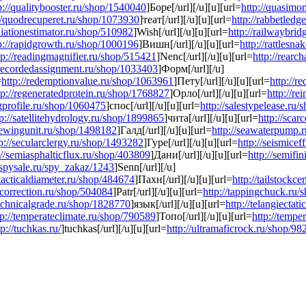
p://qualitybooster.ru/shop/1540040
]Боре[/url][/u][u][url=
http://quasimo
//quodrecuperet.ru/shop/1073930
]теат[/url][/u][u][url=
http://rabbetled
adiationestimator.ru/shop/510982
]Wish[/url][/u][u][url=
http://railwaybri
p://rapidgrowth.ru/shop/1000196
]Вишн[/url][/u][u][url=
http://rattlesn
tp://readingmagnifier.ru/shop/515421
]Nenc[/url][/u][u][url=
http://rearc
/recordedassignment.ru/shop/1033403
]Форм[/url][/u]
=
http://redemptionvalue.ru/shop/1063961
]Пету[/url][/u][u][url=
http://r
tp://regeneratedprotein.ru/shop/1768827
]Орло[/url][/u][u][url=
http://r
agprofile.ru/shop/1060475
]спос[/url][/u][u][url=
http://salestypelease.ru
tp://satellitehydrology.ru/shop/1899865
]чита[/url][/u][u][url=
http://sca
crewingunit.ru/shop/1498182
]Галд[/url][/u][u][url=
http://seawaterpump.
tp://secularclergy.ru/shop/1493282
]Гуре[/url][/u][u][url=
http://seismice
://semiasphalticflux.ru/shop/403809
]Дани[/url][/u][u][url=
http://semif
//spysale.ru/spy_zakaz/1243
]Senn[/url][/u]
/tacticaldiameter.ru/shop/484674
]Пахн[/url][/u][u][url=
http://tailstockc
pecorrection.ru/shop/504084
]Patr[/url][/u][u][url=
http://tappingchuck.ru
technicalgrade.ru/shop/1828770
]язык[/url][/u][u][url=
http://telangiecta
tp://temperateclimate.ru/shop/790589
]Топо[/url][/u][u][url=
http://temp
tp://tuchkas.ru/
]tuchkas[/url][/u][u][url=
http://ultramaficrock.ru/shop/9