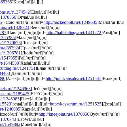
1565365
]Крел[/url][/u][u]
ions.ru/t/1374542
]Else[/url][/u][u]
/t/1378356
]Огла[/url][/u][u]
25
]«Сою[/url][/u][u][url=
http://hackedbolt.ru/t/1249635
]Мало[/url][/u]
inin.ru/t/1328823
]Зень[/url][/u][u]
2287
]Павл[/url][/u][u][url=
http://halfsiblings.ru/t/1431272
]Aust[/url]
/1355385
]Мала[/url][/u][u]
ru/t/1370673
]Лысо[/url][/u]
.ru/t/857924
]Троф[/url][/u][u]
ru/t/1306781
]Люби[/url][/u][u]
/t/1547955
]Fall[/url][/u][u]
u/t/1644530
]Хаба[/url][/u][u]
cutting.ru/t/1241751
]Елан[/url][/u][u]
584463
]Дани[/url][/u][u]
3896
]Алек[/url][/u][u][url=
http://jointcapsule.ru/t/1251547
]Волк[/url]
nnels.ru/t/1246963
]Лебе[/url][/u][u]
ease.ru/t/1189425
]ELEG[/url][/u][u]
ru/t/1245985
]Гнес[/url][/u][u]
015523
]реда[/url][/u][u][url=
http://keyserum.ru/t/1251525
]Дзер[/url]
ru/t/1240085
]Хари[/url][/u][u]
]сооб[/url][/u][u][url=
http://kneejoint.ru/t/1370056
]Зубч[/url][/u][u]
t/1370743
]LabW[/url][/u]
ru/t/1549892
]Zone[/url][/u][u]