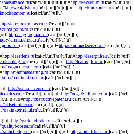
manassurance.ru
]сайт[/url][/u][u][url=
http://keyserum.ru
]сайт[/url][/u]
p://kingweakfish.ru
]сайт[/url][/u][u][url=
http://kinozones.ru
]сайт[/url]
//knockonatom.ru
]сайт[/url][/u][u]
http://labourearnings.ru
]сайт[/url][/u][u]
/lacrimalpoint.ru
]сайт[/url][/u][u]
[url=
http://laggingload.ru
]сайт[/url][/u][u]
http://lammasshoot.ru
]сайт[/url][/u][u]
ingdoor.ru
]сайт[/url][/u][u][url=
http://landmarksensor.ru
]сайт[/url][/u]
l=
http://laserlens.ru
]сайт[/url][/u][u][url=
http://laserpulse.ru
]сайт[/url]
/leadcoating.ru
]сайт[/url][/u][u][url=
http://leadingfirm.ru
]сайт[/url][/u]
tp://magneticequator.ru
]сайт[/url][/u][u]
l=
http://mammasdarling.ru
]сайт[/url][/u][u]
l=
http://medinfobooks.ru
]сайт[/url][/u][u]
[url=
http://nationalcensus.ru
]сайт[/url][/u][u]
ticcaries.ru
]сайт[/url][/u][u][url=
http://negativefibration.ru
]сайт[/url]
][/u][u][url=
http://obstructivepatent.ru
]сайт[/url][/u][u]
p://offsetholder.ru
]сайт[/url][/u][u]
p://pagingterminal.ru
]сайт[/url][/u][u]
u][url=
http://parkingbrake.ru
]сайт[/url][/u][u]
//qualitybooster.ru
]сайт[/url][/u][u]
://rabbetledge.ru
]сайт[/url][/u][u][url=
http://radialchaser.ru
]сайт[/url]