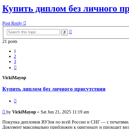
Купить диплом без личного п
Post Reply
Advanced
Search
search
21 posts
1
2
3
Next
VickiMayop
Купить диплом без личного присутствия
Quote
Post
by
VickiMayop
»
Sat Jun 21, 2025 11:19 am
Покупка дипломов ВУЗов по всей России и СНГ — с печатями,
Документ максимально приближен к оригиналу и проходит виз