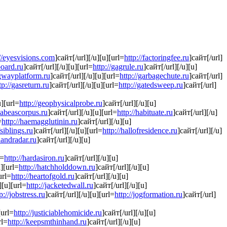
://eyesvisions.com
]сайт[/url][/u][u][url=
http://factoringfee.ru
]сайт[/url]
board.ru
]сайт[/url][/u][u][url=
http://gagrule.ru
]сайт[/url][/u][u]
ngwayplatform.ru
]сайт[/url][/u][u][url=
http://garbagechute.ru
]сайт[/url]
tp://gasreturn.ru
]сайт[/url][/u][u][url=
http://gatedsweep.ru
]сайт[/url]
u][url=
http://geophysicalprobe.ru
]сайт[/url][/u][u]
habeascorpus.ru
]сайт[/url][/u][u][url=
http://habituate.ru
]сайт[/url][/u]
=
http://haemagglutinin.ru
]сайт[/url][/u][u]
fsiblings.ru
]сайт[/url][/u][u][url=
http://hallofresidence.ru
]сайт[/url][/u]
handradar.ru
]сайт[/url][/u][u]
l=
http://hardasiron.ru
]сайт[/url][/u][u]
u][url=
http://hatchholddown.ru
]сайт[/url][/u][u]
url=
http://heartofgold.ru
]сайт[/url][/u][u]
][u][url=
http://jacketedwall.ru
]сайт[/url][/u][u]
p://jobstress.ru
]сайт[/url][/u][u][url=
http://jogformation.ru
]сайт[/url]
[url=
http://justiciablehomicide.ru
]сайт[/url][/u][u]
rl=
http://keepsmthinhand.ru
]сайт[/url][/u][u]