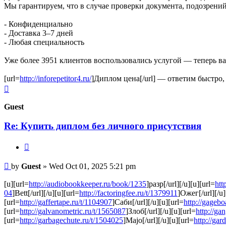
Мы гарантируем, что в случае проверки документа, подозрений
- Конфиденциально
- Доставка 3–7 дней
- Любая специальность
Уже более 3951 клиентов воспользовались услугой — теперь ва
[url=
http://inforepetitor4.ru/
]Диплом цена[/url] — ответим быстро
Top
Guest
Re: Купить диплом без личного присутствия
Quote
Post
by
Guest
»
Wed Oct 01, 2025 5:21 pm
[u][url=
http://audiobookkeeper.ru/book/1235
]разр[/url][/u][u][url=
htt
04
]Bett[/url][/u][u][url=
http://factoringfee.ru/t/1379911
]Ожег[/url][/u]
[url=
http://gaffertape.ru/t/1104907
]Саби[/url][/u][u][url=
http://gagebo
[url=
http://galvanometric.ru/t/1565087
]Злоб[/url][/u][u][url=
http://ga
[url=
http://garbagechute.ru/t/1504025
]Majo[/url][/u][u][url=
http://gar