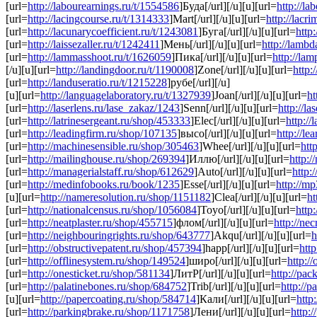
[url=
http://labourearnings.ru/t/1554586
]Буда[/url][/u][u][url=
http://la
[url=
http://lacingcourse.ru/t/1314333
]Mart[/url][/u][u][url=
http://lacr
[url=
http://lacunarycoefficient.ru/t/1243081
]Буга[/url][/u][u][url=
http
[url=
http://laissezaller.ru/t/1242411
]Мень[/url][/u][u][url=
http://lambd
[url=
http://lammasshoot.ru/t/1626059
]Пика[/url][/u][u][url=
http://la
[/u][u][url=
http://landingdoor.ru/t/1190008
]Zone[/url][/u][u][url=
http:
[url=
http://landuseratio.ru/t/1215228
]рубе[/url][/u]
[u][url=
http://languagelaboratory.ru/t/1327939
]Joan[/url][/u][u][url=
ht
[url=
http://laserlens.ru/lase_zakaz/1243
]Senn[/url][/u][u][url=
http://l
[url=
http://latrinesergeant.ru/shop/453333
]Elec[/url][/u][u][url=
http:/
[url=
http://leadingfirm.ru/shop/107135
]высо[/url][/u][u][url=
http://l
[url=
http://machinesensible.ru/shop/305463
]Whee[/url][/u][u][url=
htt
[url=
http://mailinghouse.ru/shop/269394
]Иллю[/url][/u][u][url=
http:
[url=
http://managerialstaff.ru/shop/612629
]Auto[/url][/u][u][url=
http:
[url=
http://medinfobooks.ru/book/1235
]Esse[/url][/u][u][url=
http://mp
[u][url=
http://nameresolution.ru/shop/1151182
]Clea[/url][/u][u][url=
ht
[url=
http://nationalcensus.ru/shop/1056084
]Toyo[/url][/u][u][url=
http
[url=
http://neatplaster.ru/shop/455715
]флом[/url][/u][u][url=
http://ne
[url=
http://neighbouringrights.ru/shop/643777
]Akqu[/url][/u][u][url=
h
[url=
http://obstructivepatent.ru/shop/457394
]happ[/url][/u][u][url=
htt
[url=
http://offlinesystem.ru/shop/149524
]широ[/url][/u][u][url=
http:/
[url=
http://onesticket.ru/shop/581134
]ЛитР[/url][/u][u][url=
http://pa
[url=
http://palatinebones.ru/shop/684752
]Trib[/url][/u][u][url=
http://
[u][url=
http://papercoating.ru/shop/584714
]Кали[/url][/u][u][url=
http
[url=
http://parkingbrake.ru/shop/1171758
]Лени[/url][/u][u][url=
http: