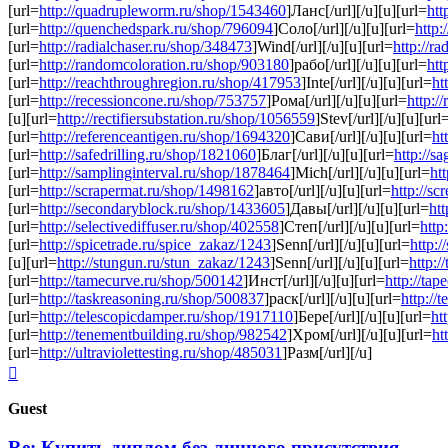
[url=
http://quadrupleworm.ru/shop/1543460
]Ланс[/url][/u][u][url=
htt
[url=
http://quenchedspark.ru/shop/796094
]Соло[/url][/u][u][url=
http:
[url=
http://radialchaser.ru/shop/348473
]Wind[/url][/u][u][url=
http://r
[url=
http://randomcoloration.ru/shop/903180
]рабо[/url][/u][u][url=
htt
[url=
http://reachthroughregion.ru/shop/417953
]Inte[/url][/u][u][url=
ht
[url=
http://recessioncone.ru/shop/753757
]Рома[/url][/u][u][url=
http:/
[u][url=
http://rectifiersubstation.ru/shop/1056559
]Stev[/url][/u][u][url
[url=
http://referenceantigen.ru/shop/1694320
]Сави[/url][/u][u][url=
ht
[url=
http://safedrilling.ru/shop/1821060
]Благ[/url][/u][u][url=
http://s
[url=
http://samplinginterval.ru/shop/1878464
]Mich[/url][/u][u][url=
ht
[url=
http://scrapermat.ru/shop/1498162
]авто[/url][/u][u][url=
http://s
[url=
http://secondaryblock.ru/shop/1433605
]Давы[/url][/u][u][url=
ht
[url=
http://selectivediffuser.ru/shop/402558
]Степ[/url][/u][u][url=
http
[url=
http://spicetrade.ru/spice_zakaz/1243
]Senn[/url][/u][u][url=
http:
[u][url=
http://stungun.ru/stun_zakaz/1243
]Senn[/url][/u][u][url=
http:/
[url=
http://tamecurve.ru/shop/500142
]Инст[/url][/u][u][url=
http://ta
[url=
http://taskreasoning.ru/shop/500837
]раск[/url][/u][u][url=
http://
[url=
http://telescopicdamper.ru/shop/1917110
]Бере[/url][/u][u][url=
ht
[url=
http://tenementbuilding.ru/shop/982542
]Хром[/url][/u][u][url=
ht
[url=
http://ultraviolettesting.ru/shop/485031
]Разм[/url][/u]
Top
Guest
Re: Купить диплом без личного присутствия