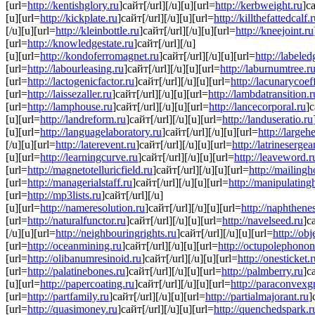
[url=
http://kentishglory.ru
]сайт[/url][/u][u][url=
http://kerbweight.ru
]са
[u][url=
http://kickplate.ru
]сайт[/url][/u][u][url=
http://killthefattedcalf.
[/u][u][url=
http://kleinbottle.ru
]сайт[/url][/u][u][url=
http://kneejoint.ru
[url=
http://knowledgestate.ru
]сайт[/url][/u]
[u][url=
http://kondoferromagnet.ru
]сайт[/url][/u][u][url=
http://labele
[url=
http://labourleasing.ru
]сайт[/url][/u][u][url=
http://laburnumtree.r
[url=
http://lactogenicfactor.ru
]сайт[/url][/u][u][url=
http://lacunarycoeff
[url=
http://laissezaller.ru
]сайт[/url][/u][u][url=
http://lambdatransition.r
[url=
http://lamphouse.ru
]сайт[/url][/u][u][url=
http://lancecorporal.ru
]с
[u][url=
http://landreform.ru
]сайт[/url][/u][u][url=
http://landuseratio.ru
[u][url=
http://languagelaboratory.ru
]сайт[/url][/u][u][url=
http://largehe
[/u][u][url=
http://laterevent.ru
]сайт[/url][/u][u][url=
http://latrinesergea
[u][url=
http://learningcurve.ru
]сайт[/url][/u][u][url=
http://leaveword.r
[url=
http://magnetotelluricfield.ru
]сайт[/url][/u][u][url=
http://mailingh
[url=
http://managerialstaff.ru
]сайт[/url][/u][u][url=
http://manipulating
[url=
http://mp3lists.ru
]сайт[/url][/u]
[u][url=
http://nameresolution.ru
]сайт[/url][/u][u][url=
http://naphthenes
[url=
http://naturalfunctor.ru
]сайт[/url][/u][u][url=
http://navelseed.ru
]с
[/u][u][url=
http://neighbouringrights.ru
]сайт[/url][/u][u][url=
http://ob
[url=
http://oceanmining.ru
]сайт[/url][/u][u][url=
http://octupolephonon
[url=
http://olibanumresinoid.ru
]сайт[/url][/u][u][url=
http://onesticket.
[url=
http://palatinebones.ru
]сайт[/url][/u][u][url=
http://palmberry.ru
]с
[u][url=
http://papercoating.ru
]сайт[/url][/u][u][url=
http://paraconvexg
[url=
http://partfamily.ru
]сайт[/url][/u][u][url=
http://partialmajorant.ru
]
[url=
http://quasimoney.ru
]сайт[/url][/u][u][url=
http://quenchedspark.r