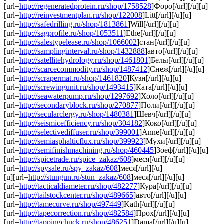
[url=
http://regeneratedprotein.ru/shop/1758528
]Форо[/url][/u][u]
[url=
http://reinvestmentplan.ru/shop/122008
]Litt[/url][/u][u]
[url=
http://safedrilling.ru/shop/1813861
]Will[/url][/u][u]
[url=
http://sagprofile.ru/shop/1053511
]Ethe[/url][/u][u]
[url=
http://salestypelease.ru/shop/1066002
]стан[/url][/u][u]
[url=
http://samplinginterval.ru/shop/1432888
]авто[/url][/u][u]
[url=
http://satellitehydrology.ru/shop/1461801
]Белы[/url][/u][u]
[url=
http://scarcecommodity.ru/shop/1487412
]Снеж[/url][/u][u]
[url=
http://scrapermat.ru/shop/1461820
]Кузн[/url][/u][u]
[url=
http://screwingunit.ru/shop/1493415
]Ката[/url][/u][u]
[url=
http://seawaterpump.ru/shop/1297692
]Холо[/url][/u][u]
[url=
http://secondaryblock.ru/shop/270877
]Поли[/url][/u][u]
[url=
http://secularclergy.ru/shop/1480381
]Шевч[/url][/u][u]
[url=
http://seismicefficiency.ru/shop/304182
]Коко[/url][/u][u]
[url=
http://selectivediffuser.ru/shop/399001
]Anne[/url][/u][u]
[url=
http://semiasphalticflux.ru/shop/399923
]Мухи[/url][/u][u]
[url=
http://semifinishmachining.ru/shop/460445
]Зоеф[/url][/u][u]
[url=
http://spicetrade.ru/spice_zakaz/608
]меся[/url][/u][u]
[url=
http://spysale.ru/spy_zakaz/608
]меся[/url][/u]
[u][url=
http://stungun.ru/stun_zakaz/608
]меся[/url][/u][u]
[url=
http://tacticaldiameter.ru/shop/482277
]Кура[/url][/u][u]
[url=
http://tailstockcenter.ru/shop/489665
]авто[/url][/u][u]
[url=
http://tamecurve.ru/shop/497449
]Kath[/url][/u][u]
[url=
http://tapecorrection.ru/shop/482584
]Прох[/url][/u][u]
[url=
http://tappingchuck.ru/shop/486251
]Dama[/url][/u][u]