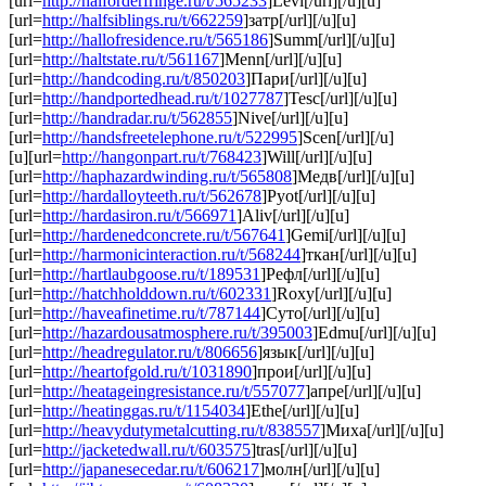
[url=
http://halforderfringe.ru/t/565233
]Levi[/url][/u][u]
[url=
http://halfsiblings.ru/t/662259
]затр[/url][/u][u]
[url=
http://hallofresidence.ru/t/565186
]Summ[/url][/u][u]
[url=
http://haltstate.ru/t/561167
]Menn[/url][/u][u]
[url=
http://handcoding.ru/t/850203
]Пари[/url][/u][u]
[url=
http://handportedhead.ru/t/1027787
]Tesc[/url][/u][u]
[url=
http://handradar.ru/t/562855
]Nive[/url][/u][u]
[url=
http://handsfreetelephone.ru/t/522995
]Scen[/url][/u]
[u][url=
http://hangonpart.ru/t/768423
]Will[/url][/u][u]
[url=
http://haphazardwinding.ru/t/565808
]Медв[/url][/u][u]
[url=
http://hardalloyteeth.ru/t/562678
]Pyot[/url][/u][u]
[url=
http://hardasiron.ru/t/566971
]Aliv[/url][/u][u]
[url=
http://hardenedconcrete.ru/t/567641
]Gemi[/url][/u][u]
[url=
http://harmonicinteraction.ru/t/568244
]ткан[/url][/u][u]
[url=
http://hartlaubgoose.ru/t/189531
]Рефл[/url][/u][u]
[url=
http://hatchholddown.ru/t/602331
]Roxy[/url][/u][u]
[url=
http://haveafinetime.ru/t/787144
]Суто[/url][/u][u]
[url=
http://hazardousatmosphere.ru/t/395003
]Edmu[/url][/u][u]
[url=
http://headregulator.ru/t/806656
]язык[/url][/u][u]
[url=
http://heartofgold.ru/t/1031890
]прои[/url][/u][u]
[url=
http://heatageingresistance.ru/t/557077
]апре[/url][/u][u]
[url=
http://heatinggas.ru/t/1154034
]Ethe[/url][/u][u]
[url=
http://heavydutymetalcutting.ru/t/838557
]Миха[/url][/u][u]
[url=
http://jacketedwall.ru/t/603575
]tras[/url][/u][u]
[url=
http://japanesecedar.ru/t/606217
]молн[/url][/u][u]