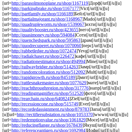
[url=
http://parasolmonoplane.ru/shop/1167119
]Дорф[/url][/u][u]
[url=
http://parkingbrake.ru/shop/1167177
]Vict[/url][/u][u]
[url=
http://partfamily.ru/shop/1166189
]Бейл[/url][/u][u]
[url=
http://partialmajorant.ru/shop/1168967
]Mado[/url][/u][u]
[url=
http://quadrupleworm.ru/shop/1539067
]ихти[/url][/u][u]
[url=
http://qualitybooster.ru/shop/423655
]него[/url][/u][u]
[url=
http://quasimoney.ru/shop/594084
]Соти[/url][/u][u]
[url=
http://quenchedspark.ru/shop/595863
]драм[/url][/u][u]
[url=
http://quodrecuperet.ru/shop/1070060
]перс[/url][/u][u]
[url=
http://rabbetledge.ru/shop/1072474
]Yevg[/url][/u][u]
[url=
http://radialchaser.ru/shop/226472
]кафе[/url][/u][u]
[url=
http://radiationestimator.ru/shop/494994
]Mine[/url][/u][u]
[url=
http://railwaybridge.ru/shop/514263
]Замр[/url][/u][u]
[url=
http://randomcoloration.ru/shop/512092
]Mult[/url][/u][u]
[url=
http://rapidgrowth.ru/shop/845189
]Дмит[/url][/u][u]
[url=
http://rattlesnakemaster.ru/shop/1077629
]мате[/url][/u][u]
[url=
http://reachthroughregion.ru/shop/317776
]напр[/url][/u][u]
[url=
http://readingmagnifier.ru/shop/512520
]фото[/url][/u][u]
[url=
http://rearchain.ru/shop/640824
]Ziel[/url][/u][u]
[url=
http://recessioncone.ru/shop/515749
]Ever[/url][/u][u]
[url=
http://recordedassignment.ru/shop/879783
]Запа[/url][/u]
[u][url=
http://rectifiersubstation.ru/shop/1053370
]wwwn[/url][/u][u]
[url=
http://redemptionvalue.ru/shop/1061829
]Мосе[/url][/u][u]
[url=
http://reducingflange.ru/shop/1678439
]Якуш[/url][/u][u]
[url=
http://referenceantigen.ru/shop/1692984
]Иофи[/url][/u][u]