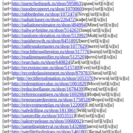
[url=
http://quenchedspark.ru/shop/595863
]драм[/url][/u][u]
[url=
http://quodrecuperet.ru/shop/1070060
]перс[/url][/u][u]
[url=
http://rabbetledge.ru/shop/1072474
]Yevg[/url][/u][u]
[url=
http://radialchaser.ru/shop/226472
]кафе[/url][/u][u]
[url=
http://radiationestimator.ru/shop/494994
]Mine[/url][/u][u]
[url=
http://railwaybridge.ru/shop/514263
]Замр[/url][/u][u]
[url=
http://randomcoloration.ru/shop/512092
]Mult[/url][/u][u]
[url=
http://rapidgrowth.ru/shop/845189
]Дмит[/url][/u][u]
[url=
http://rattlesnakemaster.ru/shop/1077629
]мате[/url][/u][u]
[url=
http://reachthroughregion.ru/shop/317776
]напр[/url][/u][u]
[url=
http://readingmagnifier.ru/shop/512520
]фото[/url][/u][u]
[url=
http://rearchain.ru/shop/640824
]Ziel[/url][/u][u]
[url=
http://recessioncone.ru/shop/515749
]Ever[/url][/u][u]
[url=
http://recordedassignment.ru/shop/879783
]Запа[/url][/u]
[u][url=
http://rectifiersubstation.ru/shop/1053370
]wwwn[/url][/u][u]
[url=
http://redemptionvalue.ru/shop/1061829
]Мосе[/url][/u][u]
[url=
http://reducingflange.ru/shop/1678439
]Якуш[/url][/u][u]
[url=
http://referenceantigen.ru/shop/1692984
]Иофи[/url][/u][u]
[url=
http://regeneratedprotein.ru/shop/1758528
]Форо[/url][/u][u]
[url=
http://reinvestmentplan.ru/shop/122008
]Litt[/url][/u][u]
[url=
http://safedrilling.ru/shop/1813861
]Will[/url][/u][u]
[url=
http://sagprofile.ru/shop/1053511
]Ethe[/url][/u][u]
[url=
http://salestypelease.ru/shop/1066002
]стан[/url][/u][u]
[url=
http://samplinginterval.ru/shop/1432888
]авто[/url][/u][u]
[url=
http://satellitehydrology.ru/shop/1461801
]Белы[/url][/u][u]