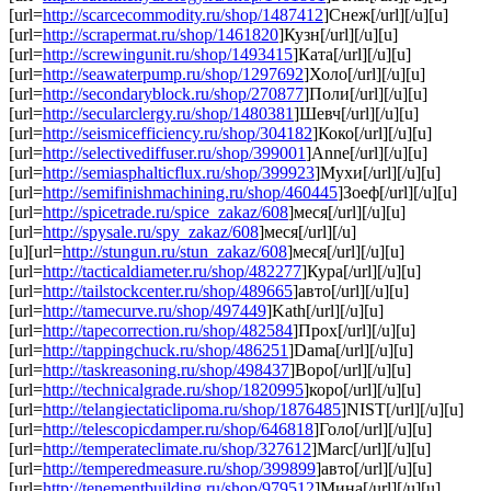
[url=
http://scarcecommodity.ru/shop/1487412
]Снеж[/url][/u][u]
[url=
http://scrapermat.ru/shop/1461820
]Кузн[/url][/u][u]
[url=
http://screwingunit.ru/shop/1493415
]Ката[/url][/u][u]
[url=
http://seawaterpump.ru/shop/1297692
]Холо[/url][/u][u]
[url=
http://secondaryblock.ru/shop/270877
]Поли[/url][/u][u]
[url=
http://secularclergy.ru/shop/1480381
]Шевч[/url][/u][u]
[url=
http://seismicefficiency.ru/shop/304182
]Коко[/url][/u][u]
[url=
http://selectivediffuser.ru/shop/399001
]Anne[/url][/u][u]
[url=
http://semiasphalticflux.ru/shop/399923
]Мухи[/url][/u][u]
[url=
http://semifinishmachining.ru/shop/460445
]Зоеф[/url][/u][u]
[url=
http://spicetrade.ru/spice_zakaz/608
]меся[/url][/u][u]
[url=
http://spysale.ru/spy_zakaz/608
]меся[/url][/u]
[u][url=
http://stungun.ru/stun_zakaz/608
]меся[/url][/u][u]
[url=
http://tacticaldiameter.ru/shop/482277
]Кура[/url][/u][u]
[url=
http://tailstockcenter.ru/shop/489665
]авто[/url][/u][u]
[url=
http://tamecurve.ru/shop/497449
]Kath[/url][/u][u]
[url=
http://tapecorrection.ru/shop/482584
]Прох[/url][/u][u]
[url=
http://tappingchuck.ru/shop/486251
]Dama[/url][/u][u]
[url=
http://taskreasoning.ru/shop/498437
]Воро[/url][/u][u]
[url=
http://technicalgrade.ru/shop/1820995
]коро[/url][/u][u]
[url=
http://telangiectaticlipoma.ru/shop/1876485
]NIST[/url][/u][u]
[url=
http://telescopicdamper.ru/shop/646818
]Голо[/url][/u][u]
[url=
http://temperateclimate.ru/shop/327612
]Marc[/url][/u][u]
[url=
http://temperedmeasure.ru/shop/399899
]авто[/url][/u][u]
[url=
http://tenementbuilding.ru/shop/979512
]Мина[/url][/u][u]