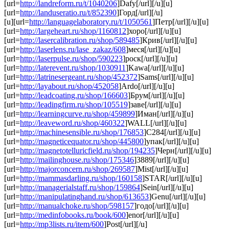
[url=
http://landreform.ru/t/1040206
]Dafy[/url][/u][u]
[url=
http://landuseratio.ru/t/852390
]Горд[/url][/u]
[u][url=
http://languagelaboratory.ru/t/1050561
]Петр[/url][/u][u]
[url=
http://largeheart.ru/shop/1160812
]хоро[/url][/u][u]
[url=
http://lasercalibration.ru/shop/589485
]Крив[/url][/u][u]
[url=
http://laserlens.ru/lase_zakaz/608
]меся[/url][/u][u]
[url=
http://laserpulse.ru/shop/590223
]роск[/url][/u][u]
[url=
http://laterevent.ru/shop/1030911
]Kawa[/url][/u][u]
[url=
http://latrinesergeant.ru/shop/452372
]Sams[/url][/u][u]
[url=
http://layabout.ru/shop/452058
]Ardo[/url][/u][u]
[url=
http://leadcoating.ru/shop/166603
]Брум[/url][/u][u]
[url=
http://leadingfirm.ru/shop/105519
]заве[/url][/u][u]
[url=
http://learningcurve.ru/shop/459899
]Иман[/url][/u][u]
[url=
http://leaveword.ru/shop/460322
]WALL[/url][/u][u]
[url=
http://machinesensible.ru/shop/176853
]C284[/url][/u][u]
[url=
http://magneticequator.ru/shop/445800
]упак[/url][/u][u]
[url=
http://magnetotelluricfield.ru/shop/194235
]Черн[/url][/u][u]
[url=
http://mailinghouse.ru/shop/175346
]3889[/url][/u][u]
[url=
http://majorconcern.ru/shop/269587
]Mist[/url][/u][u]
[url=
http://mammasdarling.ru/shop/160158
]STAR[/url][/u][u]
[url=
http://managerialstaff.ru/shop/159864
]Sein[/url][/u][u]
[url=
http://manipulatinghand.ru/shop/613653
]Genu[/url][/u][u]
[url=
http://manualchoke.ru/shop/598157
]годо[/url][/u][u]
[url=
http://medinfobooks.ru/book/600
]enor[/url][/u][u]
[url=
http://mp3lists.ru/item/600
]Post[/url][/u]