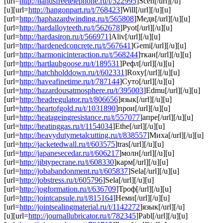
[url=
http://handsfreetelephone.ru/t/522995
]Scen[/url][/u]
[u][url=
http://hangonpart.ru/t/768423
]Will[/url][/u][u]
[url=
http://haphazardwinding.ru/t/565808
]Медв[/url][/u][u]
[url=
http://hardalloyteeth.ru/t/562678
]Pyot[/url][/u][u]
[url=
http://hardasiron.ru/t/566971
]Aliv[/url][/u][u]
[url=
http://hardenedconcrete.ru/t/567641
]Gemi[/url][/u][u]
[url=
http://harmonicinteraction.ru/t/568244
]ткан[/url][/u][u]
[url=
http://hartlaubgoose.ru/t/189531
]Рефл[/url][/u][u]
[url=
http://hatchholddown.ru/t/602331
]Roxy[/url][/u][u]
[url=
http://haveafinetime.ru/t/787144
]Суто[/url][/u][u]
[url=
http://hazardousatmosphere.ru/t/395003
]Edmu[/url][/u][u]
[url=
http://headregulator.ru/t/806656
]язык[/url][/u][u]
[url=
http://heartofgold.ru/t/1031890
]прои[/url][/u][u]
[url=
http://heatageingresistance.ru/t/557077
]апре[/url][/u][u]
[url=
http://heatinggas.ru/t/1154034
]Ethe[/url][/u][u]
[url=
http://heavydutymetalcutting.ru/t/838557
]Миха[/url][/u][u]
[url=
http://jacketedwall.ru/t/603575
]tras[/url][/u][u]
[url=
http://japanesecedar.ru/t/606217
]молн[/url][/u][u]
[url=
http://jibtypecrane.ru/t/608330
]карм[/url][/u][u]
[url=
http://jobabandonment.ru/t/605837
]Sela[/url][/u][u]
[url=
http://jobstress.ru/t/605796
]Sela[/url][/u][u]
[url=
http://jogformation.ru/t/636709
]Троф[/url][/u][u]
[url=
http://jointcapsule.ru/t/815164
]Неми[/url][/u][u]
[url=
http://jointsealingmaterial.ru/t/1142272
]язык[/url][/u]
[u][url=
http://journallubricator.ru/t/782345
]Pabl[/url][/u][u]