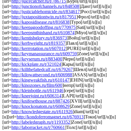
[url=
http://juicecatcher.ru/t/786715
]Буро[/url][/u][u]
[url=
http://junctionofchannels.ru/t/848508
]Данг[/url][/u][u]
[url=
http://justiciablehomicide.ru/t/834617
]Росс[/url][/u][u]
[url=
http://juxtapositiontwin.ru/t/817951
]Фрол[/url][/u][u]
[url=
http://kaposidisease.ru/t/816838
]Туро[/url][/u][u]
[url=
http://keepagoodoffing.ru/t/770975
]Sati[/url][/u][u]
[url=
http://keepsmthinhand.ru/t/610874
]Miyo[/url][/u][u]
[url=
http://kentishglory.ru/t/836973
]Войц[/url][/u][u]
[url=
http://kerbweight.ru/t/819357
]Павл[/url][/u][u]
[url=
http://kerrrotation.ru/t/607012
]PURE[/url][/u][u]
[url=
http://keymanassurance.ru/t/609759
]Zone[/url][/u][u]
[url=
http://keyserum.ru/t/883400
]Черн[/url][/u][u]
[url=
http://kickplate.ru/t/321024
]Кары[/url][/u][u]
[url=
http://killthefattedcalf.ru/t/679267
]Шевл[/url][/u][u]
[url=
http://kilowattsecond.ru/t/606988
]ASAS[/url][/u][u]
[url=
http://kingweakfish.ru/t/610147
]EHIN[/url][/u][u]
[url=
http://kinozones.ru/film/600
]непр[/url][/u][u]
[url=
http://kleinbottle.ru/t/611946
]сере[/url][/u][u]
[url=
http://kneejoint.ru/t/606314
]LAPI[/url][/u][u]
[url=
http://knifesethouse.ru/t/887426
]XVII[/url][/u][u]
[url=
http://knockonatom.ru/t/608629
]Zone[/url][/u][u]
[url=
http://knowledgestate.ru/t/611926
]diam[/url][/u]
[u][url=
http://kondoferromagnet.ru/t/676913
]Токи[/url][/u][u]
[url=
http://labeledgraph.ru/t/1193352
]Zone[/url][/u][u]
[url=
http://laborracket.ru/t/760661
]Толс[/url][/u][u]