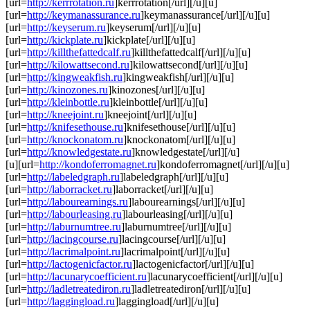
[url=
http://kerrrotation.ru
]kerrrotation[/url][/u][u]
[url=
http://keymanassurance.ru
]keymanassurance[/url][/u][u]
[url=
http://keyserum.ru
]keyserum[/url][/u][u]
[url=
http://kickplate.ru
]kickplate[/url][/u][u]
[url=
http://killthefattedcalf.ru
]killthefattedcalf[/url][/u][u]
[url=
http://kilowattsecond.ru
]kilowattsecond[/url][/u][u]
[url=
http://kingweakfish.ru
]kingweakfish[/url][/u][u]
[url=
http://kinozones.ru
]kinozones[/url][/u][u]
[url=
http://kleinbottle.ru
]kleinbottle[/url][/u][u]
[url=
http://kneejoint.ru
]kneejoint[/url][/u][u]
[url=
http://knifesethouse.ru
]knifesethouse[/url][/u][u]
[url=
http://knockonatom.ru
]knockonatom[/url][/u][u]
[url=
http://knowledgestate.ru
]knowledgestate[/url][/u]
[u][url=
http://kondoferromagnet.ru
]kondoferromagnet[/url][/u][u]
[url=
http://labeledgraph.ru
]labeledgraph[/url][/u][u]
[url=
http://laborracket.ru
]laborracket[/url][/u][u]
[url=
http://labourearnings.ru
]labourearnings[/url][/u][u]
[url=
http://labourleasing.ru
]labourleasing[/url][/u][u]
[url=
http://laburnumtree.ru
]laburnumtree[/url][/u][u]
[url=
http://lacingcourse.ru
]lacingcourse[/url][/u][u]
[url=
http://lacrimalpoint.ru
]lacrimalpoint[/url][/u][u]
[url=
http://lactogenicfactor.ru
]lactogenicfactor[/url][/u][u]
[url=
http://lacunarycoefficient.ru
]lacunarycoefficient[/url][/u][u]
[url=
http://ladletreatediron.ru
]ladletreatediron[/url][/u][u]
[url=
http://laggingload.ru
]laggingload[/url][/u][u]