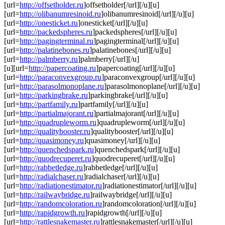
[url=
http://offsetholder.ru
]offsetholder[/url][/u][u]
[url=
http://olibanumresinoid.ru
]olibanumresinoid[/url][/u][u]
[url=
http://onesticket.ru
]onesticket[/url][/u][u]
[url=
http://packedspheres.ru
]packedspheres[/url][/u][u]
[url=
http://pagingterminal.ru
]pagingterminal[/url][/u][u]
[url=
http://palatinebones.ru
]palatinebones[/url][/u][u]
[url=
http://palmberry.ru
]palmberry[/url][/u]
[u][url=
http://papercoating.ru
]papercoating[/url][/u][u]
[url=
http://paraconvexgroup.ru
]paraconvexgroup[/url][/u][u]
[url=
http://parasolmonoplane.ru
]parasolmonoplane[/url][/u][u]
[url=
http://parkingbrake.ru
]parkingbrake[/url][/u][u]
[url=
http://partfamily.ru
]partfamily[/url][/u][u]
[url=
http://partialmajorant.ru
]partialmajorant[/url][/u][u]
[url=
http://quadrupleworm.ru
]quadrupleworm[/url][/u][u]
[url=
http://qualitybooster.ru
]qualitybooster[/url][/u][u]
[url=
http://quasimoney.ru
]quasimoney[/url][/u][u]
[url=
http://quenchedspark.ru
]quenchedspark[/url][/u][u]
[url=
http://quodrecuperet.ru
]quodrecuperet[/url][/u][u]
[url=
http://rabbetledge.ru
]rabbetledge[/url][/u][u]
[url=
http://radialchaser.ru
]radialchaser[/url][/u][u]
[url=
http://radiationestimator.ru
]radiationestimator[/url][/u][u]
[url=
http://railwaybridge.ru
]railwaybridge[/url][/u][u]
[url=
http://randomcoloration.ru
]randomcoloration[/url][/u][u]
[url=
http://rapidgrowth.ru
]rapidgrowth[/url][/u][u]
[url=
http://rattlesnakemaster.ru
]rattlesnakemaster[/url][/u][u]