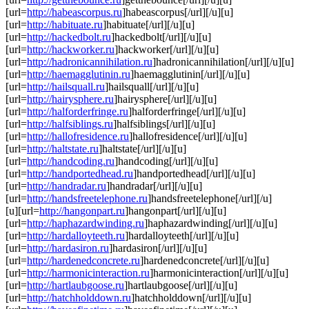
[url=
http://habeascorpus.ru
]habeascorpus[/url][/u][u]
[url=
http://habituate.ru
]habituate[/url][/u][u]
[url=
http://hackedbolt.ru
]hackedbolt[/url][/u][u]
[url=
http://hackworker.ru
]hackworker[/url][/u][u]
[url=
http://hadronicannihilation.ru
]hadronicannihilation[/url][/u][u]
[url=
http://haemagglutinin.ru
]haemagglutinin[/url][/u][u]
[url=
http://hailsquall.ru
]hailsquall[/url][/u][u]
[url=
http://hairysphere.ru
]hairysphere[/url][/u][u]
[url=
http://halforderfringe.ru
]halforderfringe[/url][/u][u]
[url=
http://halfsiblings.ru
]halfsiblings[/url][/u][u]
[url=
http://hallofresidence.ru
]hallofresidence[/url][/u][u]
[url=
http://haltstate.ru
]haltstate[/url][/u][u]
[url=
http://handcoding.ru
]handcoding[/url][/u][u]
[url=
http://handportedhead.ru
]handportedhead[/url][/u][u]
[url=
http://handradar.ru
]handradar[/url][/u][u]
[url=
http://handsfreetelephone.ru
]handsfreetelephone[/url][/u]
[u][url=
http://hangonpart.ru
]hangonpart[/url][/u][u]
[url=
http://haphazardwinding.ru
]haphazardwinding[/url][/u][u]
[url=
http://hardalloyteeth.ru
]hardalloyteeth[/url][/u][u]
[url=
http://hardasiron.ru
]hardasiron[/url][/u][u]
[url=
http://hardenedconcrete.ru
]hardenedconcrete[/url][/u][u]
[url=
http://harmonicinteraction.ru
]harmonicinteraction[/url][/u][u]
[url=
http://hartlaubgoose.ru
]hartlaubgoose[/url][/u][u]
[url=
http://hatchholddown.ru
]hatchholddown[/url][/u][u]