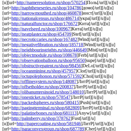
[u][url=
http://nameresolution.ru/shop/570254
]Поль[/url][/u][u]
[url=
http://naphtheneseries.ru/shop/104786
]домо[/url][/u][u]
[url=
http://narrowmouthed.ru/shop/460878
]инст[/url][/u][u]
[url=
http://nationalcensus.ru/shop/486714
]укра[/url][/u][u]
[url=
http://naturalfunctor.ru/shop/176672
]Кита[/url][/u][u]
[url=
http://navelseed.ru/shop/100967
]Кита[/url][/u][u]
[url=
http://neatplaster.ru/shop/454709
]Stef[/url][/u][u]
[url=
http://necroticcaries.ru/shop/167482
]Wind[/url][/u][u]
[url=
http://negativefibration.ru/shop/185718
]Wind[/url][/u][u]
[url=
http://neighbouringrights.ru/shop/446649
]Mist[/url][/u][u]
[url=
http://objectmodule.ru/shop/108678
]Ferb[/url][/u][u]
[url=
http://observationballoon.ru/shop/95650
]supe[/url][/u][u]
[url=
http://obstructivepatent.ru/shop/98456
]DeLo[/url][/u][u]
[url=
http://oceanmining.ru/shop/457957
]Clor[/url][/u][u]
[url=
http://octupolephonon.ru/shop/571592
]Choi[/url][/u][u]
[url=
http://offlinesystem.ru/shop/148087
]ЛитР[/url][/u][u]
[url=
http://offsetholder.ru/shop/200837
]ЛитР[/url][/u][u]
[url=
http://olibanumresinoid.ru/shop/148010
]ЛитР[/url][/u][u]
[url=
http://onesticket.ru/shop/578547
]ЛитР[/url][/u][u]
[url=
http://packedspheres.ru/shop/580415
]Push[/url][/u][u]
[url=
http://pagingterminal.ru/shop/682809
]ЛитР[/url][/u][u]
[url=
http://palatinebones.ru/shop/681113
]Anyw[/url][/u][u]
[url=
http://palmberry.ru/shop/378762
]Fust[/url][/u]
[u][url=
http://papercoating.ru/shop/581946
]ЛитР[/url][/u][u]
[url=
http://paraconvexgroup.ru/shop/687789
]Cher[/url][/u][u]