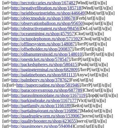
[url=
http://necroticcaries.ru/shop/167482
]Wind[/url][/u][u]
[url=
http://negativefibration.ru/shop/185718
]Wind[/url][/u][u]
[url=
http://neighbouringrights.ru/shop/446649
]Mist[/url][/u][u]
[url=
http://objectmodule.ru/shop/108678
]Ferb[/url][/u][u]
[url=
http://observationballoon.ru/shop/95650
]supe[/url][/u][u]
[url=
http://obstructivepatent.ru/shop/98456
]DeLo[/url][/u][u]
[url=
http://oceanmining.ru/shop/457957
]Clor[/url][/u][u]
[url=
http://octupolephonon.ru/shop/571592
]Choi[/url][/u][u]
[url=
http://offlinesystem.ru/shop/148087
]ЛитР[/url][/u][u]
[url=
http://offsetholder.ru/shop/200837
]ЛитР[/url][/u][u]
[url=
http://olibanumresinoid.ru/shop/148010
]ЛитР[/url][/u][u]
[url=
http://onesticket.ru/shop/578547
]ЛитР[/url][/u][u]
[url=
http://packedspheres.ru/shop/580415
]Push[/url][/u][u]
[url=
http://pagingterminal.ru/shop/682809
]ЛитР[/url][/u][u]
[url=
http://palatinebones.ru/shop/681113
]Anyw[/url][/u][u]
[url=
http://palmberry.ru/shop/378762
]Fust[/url][/u]
[u][url=
http://papercoating.ru/shop/581946
]ЛитР[/url][/u][u]
[url=
http://paraconvexgroup.ru/shop/687789
]Cher[/url][/u][u]
[url=
http://parasolmonoplane.ru/shop/1167119
]Дорф[/url][/u][u]
[url=
http://parkingbrake.ru/shop/1167177
]Vict[/url][/u][u]
[url=
http://partfamily.ru/shop/1166189
]Бейл[/url][/u][u]
[url=
http://partialmajorant.ru/shop/1168967
]Mado[/url][/u][u]
[url=
http://quadrupleworm.ru/shop/1539067
]ихти[/url][/u][u]
[url=
http://qualitybooster.ru/shop/423655
]него[/url][/u][u]
[url=
http://quasimoney.ru/shop/594084
]Соти[/url][/u][u]