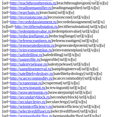
[url=
http://reachthroughregion.ru
]reachthroughregion[/url][/u][u]
[url=
http://readingmagnifier.ru
]readingmagnifier[/url][/u][u]
[url=
http://rearchain.ru
]rearchain[/url][/u][u]
[url=
http://recessioncone.ru
]recessioncone[/url][/u][u]
[url=
http://recordedassignment.ru
]recordedassignment[/url][/u]
[u][url=
http://rectifiersubstation.ru
]rectifiersubstation[/url][/u][u]
[url=
http://redemptionvalue.ru
]redemptionvalue[/url][/u][u]
[url=
http://reducingflange.ru
]reducingflange[/url][/u][u]
[url=
http://referenceantigen.ru
]referenceantigen[/url][/u][u]
[url=
http://regeneratedprotein.ru
]regeneratedprotein[/url][/u][u]
[url=
http://reinvestmentplan.ru
]reinvestmentplan[/url][/u][u]
[url=
http://safedrilling.ru
]safedrilling[/url][/u][u]
[url=
http://sagprofile.ru
]sagprofile[/url][/u][u]
[url=
http://salestypelease.ru
]salestypelease[/url][/u][u]
[url=
http://samplinginterval.ru
]samplinginterval[/url][/u][u]
[url=
http://satellitehydrology.ru
]satellitehydrology[/url][/u][u]
[url=
http://scarcecommodity.ru
]scarcecommodity[/url][/u][u]
[url=
http://scrapermat.ru
]scrapermat[/url][/u][u]
[url=
http://screwingunit.ru
]screwingunit[/url][/u][u]
[url=
http://seawaterpump.ru
]seawaterpump[/url][/u][u]
[url=
http://secondaryblock.ru
]secondaryblock[/url][/u][u]
[url=
http://secularclergy.ru
]secularclergy[/url][/u][u]
[url=
http://seismicefficiency.ru
]seismicefficiency[/url][/u][u]
[url=
http://selectivediffuser.ru
]selectivediffuser[/url][/u][u]
[url=
http://semiasphalticflux.ru
]semiasphalticflux[/url][/u][u]