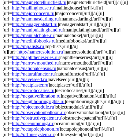
[url=
http://magnetotelluricfield.ru
]magnetotelluricfield[/url][/u][u]
[url=
http://mailinghouse.ru
]mailinghouse[/url][/u][u]
[url=
http://majorconcern.ru
]majorconcern[/url][/u][u]
[url=
http://mammasdarling.ru
]mammasdarling[/url][/u][u]
[url=
http://managerialstaff.ru
]managerialstaff[/url][/u][u]
[url=
http://manipulatinghand.ru
]manipulatinghand[/url][/u][u]
[url=
http://manualchoke.ru
]manualchoke[/url][/u][u]
[url=
http://medinfobooks.ru
]medinfobooks[/url][/u][u]
[url=
http://mp3lists.ru
]mp3lists[/url][/u]
[u][url=
http://nameresolution.ru
]nameresolution[/url][/u][u]
[url=
http://naphtheneseries.ru
]naphtheneseries[/url][/u][u]
[url=
http://narrowmouthed.ru
]narrowmouthed[/url][/u][u]
[url=
http://nationalcensus.ru
]nationalcensus[/url][/u][u]
[url=
http://naturalfunctor.ru
]naturalfunctor[/url][/u][u]
[url=
http://navelseed.ru
]navelseed[/url][/u][u]
[url=
http://neatplaster.ru
]neatplaster[/url][/u][u]
[url=
http://necroticcaries.ru
]necroticcaries[/url][/u][u]
[url=
http://negativefibration.ru
]negativefibration[/url][/u][u]
[url=
http://neighbouringrights.ru
]neighbouringrights[/url][/u][u]
[url=
http://objectmodule.ru
]objectmodule[/url][/u][u]
[url=
http://observationballoon.ru
]observationballoon[/url][/u][u]
[url=
http://obstructivepatent.ru
]obstructivepatent[/url][/u][u]
[url=
http://oceanmining.ru
]oceanmining[/url][/u][u]
[url=
http://octupolephonon.ru
]octupolephonon[/url][/u][u]
[url=
http://offlinesystem.ru
]offlinesystem[/url][/u][u]