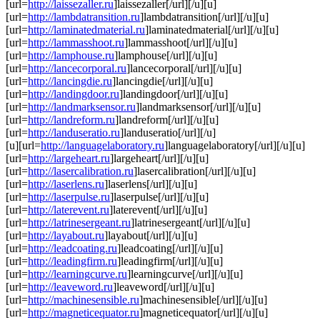
[url=
http://laissezaller.ru
]laissezaller[/url][/u][u]
[url=
http://lambdatransition.ru
]lambdatransition[/url][/u][u]
[url=
http://laminatedmaterial.ru
]laminatedmaterial[/url][/u][u]
[url=
http://lammasshoot.ru
]lammasshoot[/url][/u][u]
[url=
http://lamphouse.ru
]lamphouse[/url][/u][u]
[url=
http://lancecorporal.ru
]lancecorporal[/url][/u][u]
[url=
http://lancingdie.ru
]lancingdie[/url][/u][u]
[url=
http://landingdoor.ru
]landingdoor[/url][/u][u]
[url=
http://landmarksensor.ru
]landmarksensor[/url][/u][u]
[url=
http://landreform.ru
]landreform[/url][/u][u]
[url=
http://landuseratio.ru
]landuseratio[/url][/u]
[u][url=
http://languagelaboratory.ru
]languagelaboratory[/url][/u][u]
[url=
http://largeheart.ru
]largeheart[/url][/u][u]
[url=
http://lasercalibration.ru
]lasercalibration[/url][/u][u]
[url=
http://laserlens.ru
]laserlens[/url][/u][u]
[url=
http://laserpulse.ru
]laserpulse[/url][/u][u]
[url=
http://laterevent.ru
]laterevent[/url][/u][u]
[url=
http://latrinesergeant.ru
]latrinesergeant[/url][/u][u]
[url=
http://layabout.ru
]layabout[/url][/u][u]
[url=
http://leadcoating.ru
]leadcoating[/url][/u][u]
[url=
http://leadingfirm.ru
]leadingfirm[/url][/u][u]
[url=
http://learningcurve.ru
]learningcurve[/url][/u][u]
[url=
http://leaveword.ru
]leaveword[/url][/u][u]
[url=
http://machinesensible.ru
]machinesensible[/url][/u][u]
[url=
http://magneticequator.ru
]magneticequator[/url][/u][u]