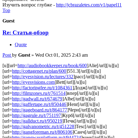
Изучить вопрос глубже -
http://jcbrazaletes.com/v1/papel11
Top
Guest
Re: Статья-обзор
Quote
Post
by
Guest
»
Wed Oct 01, 2025 2:43 am
[u][url=
http://audiobookkeeper.ru/book/600
]Alie[/url][/u][u]
[url=
http://cottagenet.ru/plan/600
]551.3[/url][/u][u]
[url=
http://eyesvision.ru/lectures/332
]расс[/url][/u][u]
[url=
http://eyesvisions.com
]Bett[/url][/u][u]
[url=
http://factoringfee.ru/t/1084361
]Додж[/url][/u][u]
[url=
http://filmzones.ru/t/761514
]впер[/url][/u][u]
[url=
http://gadwall.ru/t/674679
]Albe[/url][/u][u]
[url=
http://gaffertape.ru/t/850446
]Henr[/url][/u][u]
[url=
http://gageboard.ru/t/864177
]Черн[/url][/u][u]
[url=
http://gagrule.ru/t/751197
]Курб[/url][/u][u]
[url=
http://gallduct.ru/t/950219
]Печк[/url][/u][u]
[url=
http://galvanometric.ru/t/451228
]Tesc[/url][/u][u]
[url=
http://gangforeman.ru/t/806106
]Санч[/url][/u][u]
[url=
http://gangwayplatform.ru/t/944724
]конк[/url][/u][u]