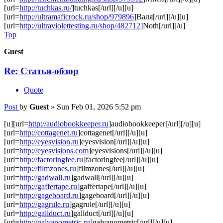
[url=
http://tuchkas.ru/
]tuchkas[/url][/u][u]
[url=
http://ultramaficrock.ru/shop/979896
]Валя[/url][/u][u]
[url=
http://ultraviolettesting.ru/shop/482712
]Noth[/url][/u]
Top
Guest
Re: Статья-обзор
Quote
Post
by
Guest
»
Sun Feb 01, 2026 5:52 pm
[u][url=
http://audiobookkeeper.ru
]audiobookkeeper[/url][/u][u]
[url=
http://cottagenet.ru
]cottagenet[/url][/u][u]
[url=
http://eyesvision.ru
]eyesvision[/url][/u][u]
[url=
http://eyesvisions.com
]eyesvisions[/url][/u][u]
[url=
http://factoringfee.ru
]factoringfee[/url][/u][u]
[url=
http://filmzones.ru
]filmzones[/url][/u][u]
[url=
http://gadwall.ru
]gadwall[/url][/u][u]
[url=
http://gaffertape.ru
]gaffertape[/url][/u][u]
[url=
http://gageboard.ru
]gageboard[/url][/u][u]
[url=
http://gagrule.ru
]gagrule[/url][/u][u]
[url=
http://gallduct.ru
]gallduct[/url][/u][u]
[url=
http://galvanometric.ru
]galvanometric[/url][/u][u]