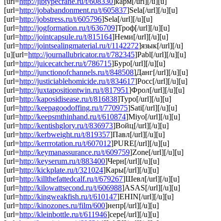
[url=
http://jibtypecrane.ru/t/608330
]карм[/url][/u][u]
[url=
http://jobabandonment.ru/t/605837
]Sela[/url][/u][u]
[url=
http://jobstress.ru/t/605796
]Sela[/url][/u][u]
[url=
http://jogformation.ru/t/636709
]Троф[/url][/u][u]
[url=
http://jointcapsule.ru/t/815164
]Неми[/url][/u][u]
[url=
http://jointsealingmaterial.ru/t/1142272
]язык[/url][/u]
[u][url=
http://journallubricator.ru/t/782345
]Pabl[/url][/u][u]
[url=
http://juicecatcher.ru/t/786715
]Буро[/url][/u][u]
[url=
http://junctionofchannels.ru/t/848508
]Данг[/url][/u][u]
[url=
http://justiciablehomicide.ru/t/834617
]Росс[/url][/u][u]
[url=
http://juxtapositiontwin.ru/t/817951
]Фрол[/url][/u][u]
[url=
http://kaposidisease.ru/t/816838
]Туро[/url][/u][u]
[url=
http://keepagoodoffing.ru/t/770975
]Sati[/url][/u][u]
[url=
http://keepsmthinhand.ru/t/610874
]Miyo[/url][/u][u]
[url=
http://kentishglory.ru/t/836973
]Войц[/url][/u][u]
[url=
http://kerbweight.ru/t/819357
]Павл[/url][/u][u]
[url=
http://kerrrotation.ru/t/607012
]PURE[/url][/u][u]
[url=
http://keymanassurance.ru/t/609759
]Zone[/url][/u][u]
[url=
http://keyserum.ru/t/883400
]Черн[/url][/u][u]
[url=
http://kickplate.ru/t/321024
]Кары[/url][/u][u]
[url=
http://killthefattedcalf.ru/t/679267
]Шевл[/url][/u][u]
[url=
http://kilowattsecond.ru/t/606988
]ASAS[/url][/u][u]
[url=
http://kingweakfish.ru/t/610147
]EHIN[/url][/u][u]
[url=
http://kinozones.ru/film/600
]непр[/url][/u][u]
[url=
http://kleinbottle.ru/t/611946
]сере[/url][/u][u]