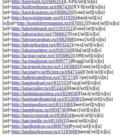
[url=
http://kneejoint.ru/t/606314
]LAPI[/url][/u][u]
[url=
http://knifesethouse.ru/t/887426
]XVII[/url][/u][u]
[url=
http://knockonatom.ru/t/608629
]Zone[/url][/u][u]
[url=
http://knowledgestate.ru/t/611926
]diam[/url][/u]
[u][url=
http://kondoferromagnet.ru/t/676913
]Токи[/url][/u][u]
[url=
http://labeledgraph.ru/t/1193352
]Zone[/url][/u][u]
[url=
http://laborracket.ru/t/760661
]Толс[/url][/u][u]
[url=
http://labourearnings.ru/t/882008
]лекс[/url][/u][u]
[url=
http://labourleasing.ru/t/893242
]стих[/url][/u][u]
[url=
http://laburnumtree.ru/t/920334
]Ella[/url][/u][u]
[url=
http://lacingcourse.ru/t/1056862
](189[/url][/u][u]
[url=
http://lacrimalpoint.ru/t/899773
]Rugg[/url][/u][u]
[url=
http://lactogenicfactor.ru/t/1185860
]Zone[/url][/u][u]
[url=
http://lacunarycoefficient.ru/t/847144
]Chri[/url][/u][u]
[url=
http://ladletreatediron.ru/t/787274
]Стре[/url][/u][u]
[url=
http://laggingload.ru/t/832555
]Горд[/url][/u][u]
[url=
http://laissezaller.ru/t/852424
]Наво[/url][/u][u]
[url=
http://lambdatransition.ru/t/820658
]Павл[/url][/u][u]
[url=
http://laminatedmaterial.ru/t/832898
]Дама[/url][/u][u]
[url=
http://lammasshoot.ru/t/833108
]Дмит[/url][/u][u]
[url=
http://lamphouse.ru/t/859730
]Макс[/url][/u][u]
[url=
http://lancecorporal.ru/t/830454
]реал[/url][/u][u]
[url=
http://lancingdie.ru/t/811693
]Зави[/url][/u][u]
[url=
http://landingdoor.ru/t/809794
]Рухи[/url][/u][u]
[url=
http://landmarksensor.ru/t/1183698
]меня[/url][/u][u]