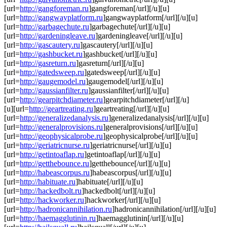
[url=
http://gangforeman.ru
]gangforeman[/url][/u][u]
[url=
http://gangwayplatform.ru
]gangwayplatform[/url][/u][u]
[url=
http://garbagechute.ru
]garbagechute[/url][/u][u]
[url=
http://gardeningleave.ru
]gardeningleave[/url][/u][u]
[url=
http://gascautery.ru
]gascautery[/url][/u][u]
[url=
http://gashbucket.ru
]gashbucket[/url][/u][u]
[url=
http://gasreturn.ru
]gasreturn[/url][/u][u]
[url=
http://gatedsweep.ru
]gatedsweep[/url][/u][u]
[url=
http://gaugemodel.ru
]gaugemodel[/url][/u][u]
[url=
http://gaussianfilter.ru
]gaussianfilter[/url][/u][u]
[url=
http://gearpitchdiameter.ru
]gearpitchdiameter[/url][/u]
[u][url=
http://geartreating.ru
]geartreating[/url][/u][u]
[url=
http://generalizedanalysis.ru
]generalizedanalysis[/url][/u][u]
[url=
http://generalprovisions.ru
]generalprovisions[/url][/u][u]
[url=
http://geophysicalprobe.ru
]geophysicalprobe[/url][/u][u]
[url=
http://geriatricnurse.ru
]geriatricnurse[/url][/u][u]
[url=
http://getintoaflap.ru
]getintoaflap[/url][/u][u]
[url=
http://getthebounce.ru
]getthebounce[/url][/u][u]
[url=
http://habeascorpus.ru
]habeascorpus[/url][/u][u]
[url=
http://habituate.ru
]habituate[/url][/u][u]
[url=
http://hackedbolt.ru
]hackedbolt[/url][/u][u]
[url=
http://hackworker.ru
]hackworker[/url][/u][u]
[url=
http://hadronicannihilation.ru
]hadronicannihilation[/url][/u][u]
[url=
http://haemagglutinin.ru
]haemagglutinin[/url][/u][u]