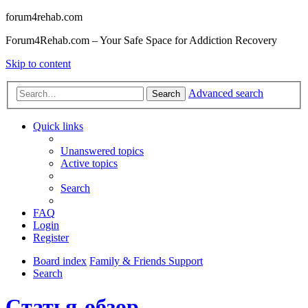
forum4rehab.com
Forum4Rehab.com – Your Safe Space for Addiction Recovery
Skip to content
Advanced search
Search
Quick links
Unanswered topics
Active topics
Search
FAQ
Login
Register
Board index
Family & Friends Support
Search
Статья-обзор