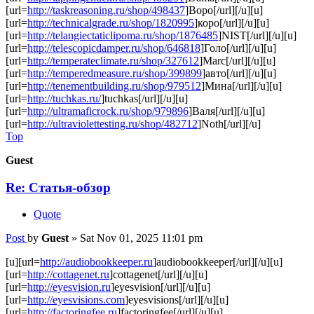
[url=
http://taskreasoning.ru/shop/498437
]Воро[/url][/u][u]
[url=
http://technicalgrade.ru/shop/1820995
]коро[/url][/u][u]
[url=
http://telangiectaticlipoma.ru/shop/1876485
]NIST[/url][/u][u]
[url=
http://telescopicdamper.ru/shop/646818
]Голо[/url][/u][u]
[url=
http://temperateclimate.ru/shop/327612
]Marc[/url][/u][u]
[url=
http://temperedmeasure.ru/shop/399899
]авто[/url][/u][u]
[url=
http://tenementbuilding.ru/shop/979512
]Мина[/url][/u][u]
[url=
http://tuchkas.ru/
]tuchkas[/url][/u][u]
[url=
http://ultramaficrock.ru/shop/979896
]Валя[/url][/u][u]
[url=
http://ultraviolettesting.ru/shop/482712
]Noth[/url][/u]
Top
Guest
Re: Статья-обзор
Quote
Post
by
Guest
»
Sat Nov 01, 2025 11:01 pm
[u][url=
http://audiobookkeeper.ru
]audiobookkeeper[/url][/u][u]
[url=
http://cottagenet.ru
]cottagenet[/url][/u][u]
[url=
http://eyesvision.ru
]eyesvision[/url][/u][u]
[url=
http://eyesvisions.com
]eyesvisions[/url][/u][u]
[url=
http://factoringfee.ru
]factoringfee[/url][/u][u]