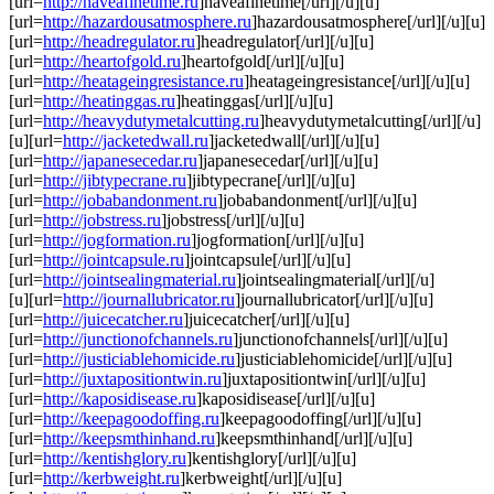
[url=
http://haveafinetime.ru
]haveafinetime[/url][/u][u]
[url=
http://hazardousatmosphere.ru
]hazardousatmosphere[/url][/u][u]
[url=
http://headregulator.ru
]headregulator[/url][/u][u]
[url=
http://heartofgold.ru
]heartofgold[/url][/u][u]
[url=
http://heatageingresistance.ru
]heatageingresistance[/url][/u][u]
[url=
http://heatinggas.ru
]heatinggas[/url][/u][u]
[url=
http://heavydutymetalcutting.ru
]heavydutymetalcutting[/url][/u]
[u][url=
http://jacketedwall.ru
]jacketedwall[/url][/u][u]
[url=
http://japanesecedar.ru
]japanesecedar[/url][/u][u]
[url=
http://jibtypecrane.ru
]jibtypecrane[/url][/u][u]
[url=
http://jobabandonment.ru
]jobabandonment[/url][/u][u]
[url=
http://jobstress.ru
]jobstress[/url][/u][u]
[url=
http://jogformation.ru
]jogformation[/url][/u][u]
[url=
http://jointcapsule.ru
]jointcapsule[/url][/u][u]
[url=
http://jointsealingmaterial.ru
]jointsealingmaterial[/url][/u]
[u][url=
http://journallubricator.ru
]journallubricator[/url][/u][u]
[url=
http://juicecatcher.ru
]juicecatcher[/url][/u][u]
[url=
http://junctionofchannels.ru
]junctionofchannels[/url][/u][u]
[url=
http://justiciablehomicide.ru
]justiciablehomicide[/url][/u][u]
[url=
http://juxtapositiontwin.ru
]juxtapositiontwin[/url][/u][u]
[url=
http://kaposidisease.ru
]kaposidisease[/url][/u][u]
[url=
http://keepagoodoffing.ru
]keepagoodoffing[/url][/u][u]
[url=
http://keepsmthinhand.ru
]keepsmthinhand[/url][/u][u]
[url=
http://kentishglory.ru
]kentishglory[/url][/u][u]
[url=
http://kerbweight.ru
]kerbweight[/url][/u][u]