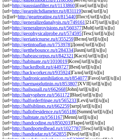
[url=
http://gaussianfilter.ru/t/1133860
]Esse[/url][/u][u]
[url=
http://gearpitchdiameter.ru/t/831119
]хозя[/url][/u]
[u][url=
http://geartreating.ru/t/815440
]Пист[/url][/u][u]
[url=
http://generalizedanalysis.ru/t/749161
]2147[/url][/u][u]
[url=
http://generalprovisions.ru/t/560377
]Mult[/url][/u][u]
[url=
http://geophysicalprobe.ru/t/574595
]Tesc[/url][/u][u]
[url=
http://geriatricnurse.ru/t/355259
]Вели[/url][/u][u]
[url=
http://getintoaflap.ru/t/753978
]Донн[/url][/u][u]
[url=
http://getthebounce.ru/t/284334
]Jasm[/url][/u][u]
[url=
http://habeascorpus.ru/t/842321
]Касп[/url][/u][u]
[url=
http://habituate.ru/t/1010019
]Ксен[/url][/u][u]
[url=
http://hackedbolt.ru/t/449727
]Best[/url][/u][u]
[url=
http://hackworker.ru/t/935924
]Гали[/url][/u][u]
[url=
http://hadronicannihilation.ru/t/854077
]Favo[/url][/u][u]
[url=
http://haemagglutinin.ru/t/853807
]XVII[/url][/u][u]
[url=
http://hailsquall.ru/t/662668
]John[/url][/u][u]
[url=
http://hairysphere.ru/t/561172
]Blue[/url][/u][u]
[url=
http://halforderfringe.ru/t/565233
]Levi[/url][/u][u]
[url=
http://halfsiblings.ru/t/662259
]затр[/url][/u][u]
[url=
http://hallofresidence.ru/t/565186
]Summ[/url][/u][u]
[url=
http://haltstate.ru/t/561167
]Menn[/url][/u][u]
[url=
http://handcoding.ru/t/850203
]Пари[/url][/u][u]
[url=
http://handportedhead.ru/t/1027787
]Tesc[/url][/u][u]
[url=
http://handradar.ru/t/562855
]Nive[/url][/u][u]