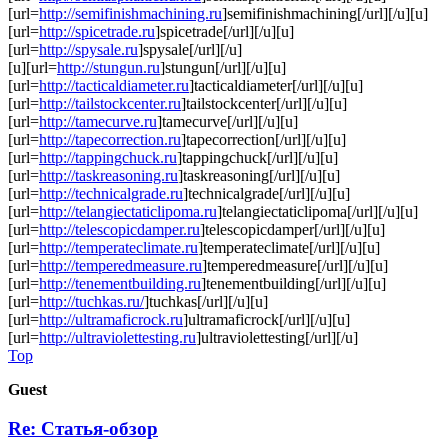
[url=
http://semifinishmachining.ru
]semifinishmachining[/url][/u][u]
[url=
http://spicetrade.ru
]spicetrade[/url][/u][u]
[url=
http://spysale.ru
]spysale[/url][/u]
[u][url=
http://stungun.ru
]stungun[/url][/u][u]
[url=
http://tacticaldiameter.ru
]tacticaldiameter[/url][/u][u]
[url=
http://tailstockcenter.ru
]tailstockcenter[/url][/u][u]
[url=
http://tamecurve.ru
]tamecurve[/url][/u][u]
[url=
http://tapecorrection.ru
]tapecorrection[/url][/u][u]
[url=
http://tappingchuck.ru
]tappingchuck[/url][/u][u]
[url=
http://taskreasoning.ru
]taskreasoning[/url][/u][u]
[url=
http://technicalgrade.ru
]technicalgrade[/url][/u][u]
[url=
http://telangiectaticlipoma.ru
]telangiectaticlipoma[/url][/u][u]
[url=
http://telescopicdamper.ru
]telescopicdamper[/url][/u][u]
[url=
http://temperateclimate.ru
]temperateclimate[/url][/u][u]
[url=
http://temperedmeasure.ru
]temperedmeasure[/url][/u][u]
[url=
http://tenementbuilding.ru
]tenementbuilding[/url][/u][u]
[url=
http://tuchkas.ru/
]tuchkas[/url][/u][u]
[url=
http://ultramaficrock.ru
]ultramaficrock[/url][/u][u]
[url=
http://ultraviolettesting.ru
]ultraviolettesting[/url][/u]
Top
Guest
Re: Статья-обзор