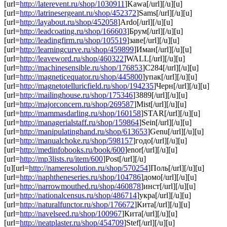
[url=
http://laterevent.ru/shop/1030911
]Kawa[/url][/u][u]
[url=
http://latrinesergeant.ru/shop/452372
]Sams[/url][/u][u]
[url=
http://layabout.ru/shop/452058
]Ardo[/url][/u][u]
[url=
http://leadcoating.ru/shop/166603
]Брум[/url][/u][u]
[url=
http://leadingfirm.ru/shop/105519
]заве[/url][/u][u]
[url=
http://learningcurve.ru/shop/459899
]Иман[/url][/u][u]
[url=
http://leaveword.ru/shop/460322
]WALL[/url][/u][u]
[url=
http://machinesensible.ru/shop/176853
]C284[/url][/u][u]
[url=
http://magneticequator.ru/shop/445800
]упак[/url][/u][u]
[url=
http://magnetotelluricfield.ru/shop/194235
]Черн[/url][/u][u]
[url=
http://mailinghouse.ru/shop/175346
]3889[/url][/u][u]
[url=
http://majorconcern.ru/shop/269587
]Mist[/url][/u][u]
[url=
http://mammasdarling.ru/shop/160158
]STAR[/url][/u][u]
[url=
http://managerialstaff.ru/shop/159864
]Sein[/url][/u][u]
[url=
http://manipulatinghand.ru/shop/613653
]Genu[/url][/u][u]
[url=
http://manualchoke.ru/shop/598157
]годо[/url][/u][u]
[url=
http://medinfobooks.ru/book/600
]enor[/url][/u][u]
[url=
http://mp3lists.ru/item/600
]Post[/url][/u]
[u][url=
http://nameresolution.ru/shop/570254
]Поль[/url][/u][u]
[url=
http://naphtheneseries.ru/shop/104786
]домо[/url][/u][u]
[url=
http://narrowmouthed.ru/shop/460878
]инст[/url][/u][u]
[url=
http://nationalcensus.ru/shop/486714
]укра[/url][/u][u]
[url=
http://naturalfunctor.ru/shop/176672
]Кита[/url][/u][u]
[url=
http://navelseed.ru/shop/100967
]Кита[/url][/u][u]
[url=
http://neatplaster.ru/shop/454709
]Stef[/url][/u][u]