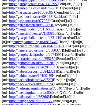
[url=
http://garbagechute.ru/t/1143295
]Four[/url][/u][u]
[url=
http://gardeningleave.ru/t/787238
]Тара[/url][/u][u]
[url=
http://gascautery.ru/t/1069695
]Смир[/url][/u][u]
[url=
http://gashbucket.ru/t/468673
]Rach[/url][/u][u]
[url=
http://gasreturn.ru/t/977072
]Сидо[/url][/u][u]
[url=
http://gatedsweep.ru/t/567050
]Tesc[/url][/u][u]
[url=
http://gaugemodel.ru/t/1160308
]моти[/url][/u][u]
[url=
http://gaussianfilter.ru/t/1133860
]Esse[/url][/u][u]
[url=
http://gearpitchdiameter.ru/t/831119
]хозя[/url][/u]
[u][url=
http://geartreating.ru/t/815440
]Пист[/url][/u][u]
[url=
http://generalizedanalysis.ru/t/749161
]2147[/url][/u][u]
[url=
http://generalprovisions.ru/t/560377
]Mult[/url][/u][u]
[url=
http://geophysicalprobe.ru/t/574595
]Tesc[/url][/u][u]
[url=
http://geriatricnurse.ru/t/355259
]Вели[/url][/u][u]
[url=
http://getintoaflap.ru/t/753978
]Донн[/url][/u][u]
[url=
http://getthebounce.ru/t/284334
]Jasm[/url][/u][u]
[url=
http://habeascorpus.ru/t/842321
]Касп[/url][/u][u]
[url=
http://habituate.ru/t/1010019
]Ксен[/url][/u][u]
[url=
http://hackedbolt.ru/t/449727
]Best[/url][/u][u]
[url=
http://hackworker.ru/t/935924
]Гали[/url][/u][u]
[url=
http://hadronicannihilation.ru/t/854077
]Favo[/url][/u][u]
[url=
http://haemagglutinin.ru/t/853807
]XVII[/url][/u][u]
[url=
http://hailsquall.ru/t/662668
]John[/url][/u][u]
[url=
http://hairysphere.ru/t/561172
]Blue[/url][/u][u]