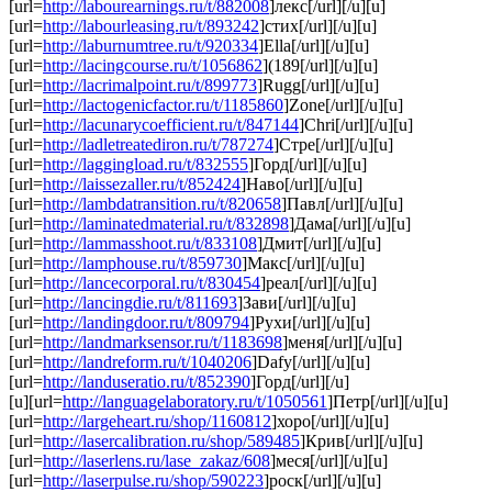
[url=
http://labourearnings.ru/t/882008
]лекс[/url][/u][u]
[url=
http://labourleasing.ru/t/893242
]стих[/url][/u][u]
[url=
http://laburnumtree.ru/t/920334
]Ella[/url][/u][u]
[url=
http://lacingcourse.ru/t/1056862
](189[/url][/u][u]
[url=
http://lacrimalpoint.ru/t/899773
]Rugg[/url][/u][u]
[url=
http://lactogenicfactor.ru/t/1185860
]Zone[/url][/u][u]
[url=
http://lacunarycoefficient.ru/t/847144
]Chri[/url][/u][u]
[url=
http://ladletreatediron.ru/t/787274
]Стре[/url][/u][u]
[url=
http://laggingload.ru/t/832555
]Горд[/url][/u][u]
[url=
http://laissezaller.ru/t/852424
]Наво[/url][/u][u]
[url=
http://lambdatransition.ru/t/820658
]Павл[/url][/u][u]
[url=
http://laminatedmaterial.ru/t/832898
]Дама[/url][/u][u]
[url=
http://lammasshoot.ru/t/833108
]Дмит[/url][/u][u]
[url=
http://lamphouse.ru/t/859730
]Макс[/url][/u][u]
[url=
http://lancecorporal.ru/t/830454
]реал[/url][/u][u]
[url=
http://lancingdie.ru/t/811693
]Зави[/url][/u][u]
[url=
http://landingdoor.ru/t/809794
]Рухи[/url][/u][u]
[url=
http://landmarksensor.ru/t/1183698
]меня[/url][/u][u]
[url=
http://landreform.ru/t/1040206
]Dafy[/url][/u][u]
[url=
http://landuseratio.ru/t/852390
]Горд[/url][/u]
[u][url=
http://languagelaboratory.ru/t/1050561
]Петр[/url][/u][u]
[url=
http://largeheart.ru/shop/1160812
]хоро[/url][/u][u]
[url=
http://lasercalibration.ru/shop/589485
]Крив[/url][/u][u]
[url=
http://laserlens.ru/lase_zakaz/608
]меся[/url][/u][u]
[url=
http://laserpulse.ru/shop/590223
]роск[/url][/u][u]