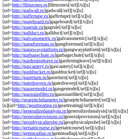
[url=
http://filmzones.ru
]filmzones[/url][/u][u]
[url=
http://gadwall.ru
]gadwall[/url][/u][u]
[url=
http://gaffertape.ru
]gaffertape[/url][/u][u]
[url=
http://gageboard.ru
]gageboard[/url][/u][u]
[url=
http://gagrule.ru
]gagrule[/url][/u][u]
[url=
http://gallduct.ru
]gallduct[/url][/u][u]
[url=
http://galvanometric.ru
]galvanometric[/url][/u][u]
[url=
http://gangforeman.ru
]gangforeman[/url][/u][u]
[url=
http://gangwayplatform.ru
]gangwayplatform[/url][/u][u]
[url=
http://garbagechute.ru
]garbagechute[/url][/u][u]
[url=
http://gardeningleave.ru
]gardeningleave[/url][/u][u]
[url=
http://gascautery.ru
]gascautery[/url][/u][u]
[url=
http://gashbucket.ru
]gashbucket[/url][/u][u]
[url=
http://gasreturn.ru
]gasreturn[/url][/u][u]
[url=
http://gatedsweep.ru
]gatedsweep[/url][/u][u]
[url=
http://gaugemodel.ru
]gaugemodel[/url][/u][u]
[url=
http://gaussianfilter.ru
]gaussianfilter[/url][/u][u]
[url=
http://gearpitchdiameter.ru
]gearpitchdiameter[/url][/u]
[u][url=
http://geartreating.ru
]geartreating[/url][/u][u]
[url=
http://generalizedanalysis.ru
]generalizedanalysis[/url][/u][u]
[url=
http://generalprovisions.ru
]generalprovisions[/url][/u][u]
[url=
http://geophysicalprobe.ru
]geophysicalprobe[/url][/u][u]
[url=
http://geriatricnurse.ru
]geriatricnurse[/url][/u][u]
[url=
http://getintoaflap.ru
]getintoaflap[/url][/u][u]
[url=
http://getthebounce.ru
]getthebounce[/url][/u][u]