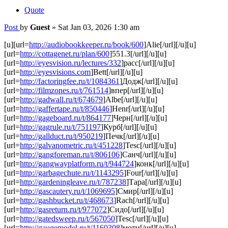
Quote
Post
by
Guest
»
Sat Jan 03, 2026 1:30 am
[u][url=
http://audiobookkeeper.ru/book/600
]Alie[/url][/u][u]
[url=
http://cottagenet.ru/plan/600
]551.3[/url][/u][u]
[url=
http://eyesvision.ru/lectures/332
]расс[/url][/u][u]
[url=
http://eyesvisions.com
]Bett[/url][/u][u]
[url=
http://factoringfee.ru/t/1084361
]Додж[/url][/u][u]
[url=
http://filmzones.ru/t/761514
]впер[/url][/u][u]
[url=
http://gadwall.ru/t/674679
]Albe[/url][/u][u]
[url=
http://gaffertape.ru/t/850446
]Henr[/url][/u][u]
[url=
http://gageboard.ru/t/864177
]Черн[/url][/u][u]
[url=
http://gagrule.ru/t/751197
]Курб[/url][/u][u]
[url=
http://gallduct.ru/t/950219
]Печк[/url][/u][u]
[url=
http://galvanometric.ru/t/451228
]Tesc[/url][/u][u]
[url=
http://gangforeman.ru/t/806106
]Санч[/url][/u][u]
[url=
http://gangwayplatform.ru/t/944724
]конк[/url][/u][u]
[url=
http://garbagechute.ru/t/1143295
]Four[/url][/u][u]
[url=
http://gardeningleave.ru/t/787238
]Тара[/url][/u][u]
[url=
http://gascautery.ru/t/1069695
]Смир[/url][/u][u]
[url=
http://gashbucket.ru/t/468673
]Rach[/url][/u][u]
[url=
http://gasreturn.ru/t/977072
]Сидо[/url][/u][u]
[url=
http://gatedsweep.ru/t/567050
]Tesc[/url][/u][u]
[url=
http://gaugemodel.ru/t/1160308
]моти[/url][/u][u]