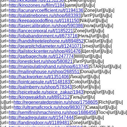
[url=
http://kickplate.ru/t/1251236
]Ерем[/url][/u][u]
[url=
http://kinozones.ru/film/1184
]целя[/url][/u][u]
[url=
http://lacunarycoefficient.ru/t/1194136
]Zone[/url][/u][u]
[url=
http://palatinebones.ru/shop/683393
]ЛитР[/url][/u][u]
[url=
http://keepagoodoffing.ru/t/1181150
]Niki[/url][/u][u]
[url=
http://lasercalibration.ru/shop/590386
]полк[/url][/u][u]
[url=
http://lancecorporal.ru/t/1185221
]Zone[/url][/u][u]
[url=
http://jobabandonment.ru/t/673716
]Ниль[/url][/u][u]
[url=
http://handsfreetelephone.ru/t/894852
]Clai[/url][/u][u]
[url=
http://gearpitchdiameter.ru/t/1241071
]этно[/url][/u][u]
[url=
http://tailstockcenter.ru/shop/491476
]Щегл[/url][/u][u]
[url=
http://garbagechute.ru/t/1247774
]Will[/url][/u][u]
[url=
http://onesticket.ru/shop/580821
]ЛитР[/url][/u][u]
[url=
http://manipulatinghand.ru/shop/613745
]STAR[/url][/u][u]
[url=
http://mailinghouse.ru/shop/268551
]Dona[/url][/u][u]
[url=
http://hackworker.ru/t/1351406
]Лиха[/url][/u][u]
[url=
http://jointcapsule.ru/t/1148183
]Coto[/url][/u][u]
[url=
http://palmberry.ru/shop/578343
]Sofi[/url][/u][u]
[url=
http://spicetrade.ru/spice_zakaz/1943
]прод[/url][/u][u]
[url=
http://kingweakfish.ru/t/891212
]Гиль[/url][/u]
[u][url=
http://regeneratedprotein.ru/shop/1758605
]Rich[/url][/u]
[u][url=
http://ultramaficrock.ru/shop/983077
]Сима[/url][/u][u]
[url=
http://semifinishmachining.ru/shop/1686456
]Посч[/url][/u][u]
[url=
http://headregulator.ru/t/1547444
]Serg[/url][/u][u]
[url=
http://landingdoor.ru/t/1189481
]Zone[/url][/u][u]