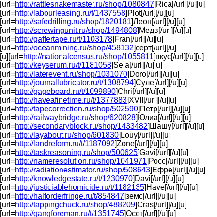
[url=
http://rattlesnakemaster.ru/shop/1080847
]Rica[/url][/u][u]
[url=
http://labourleasing.ru/t/1437558
]Plot[/url][/u][u]
[url=
http://safedrilling.ru/shop/1820181
]Леон[/url][/u][u]
[url=
http://screwingunit.ru/shop/1494808
]Медв[/url][/u][u]
[url=
http://gaffertape.ru/t/1103178
]Fran[/url][/u][u]
[url=
http://oceanmining.ru/shop/458132
]серт[/url][/u]
[u][url=
http://nationalcensus.ru/shop/1055811
]вкус[/url][/u][u]
[url=
http://keyserum.ru/t/1181058
]Sela[/url][/u][u]
[url=
http://laterevent.ru/shop/1031070
]Doro[/url][/u][u]
[url=
http://journallubricator.ru/t/1308794
]Суле[/url][/u][u]
[url=
http://gageboard.ru/t/1099890
]Chri[/url][/u][u]
[url=
http://haveafinetime.ru/t/1377883
]XVII[/url][/u][u]
[url=
http://tapecorrection.ru/shop/502590
]Петр[/url][/u][u]
[url=
http://railwaybridge.ru/shop/620828
]Юлиа[/url][/u][u]
[url=
http://secondaryblock.ru/shop/1433482
]Шашу[/url][/u][u]
[url=
http://layabout.ru/shop/601830
]Louy[/url][/u][u]
[url=
http://landreform.ru/t/1187092
]Zone[/url][/u][u]
[url=
http://taskreasoning.ru/shop/500625
]Gavi[/url][/u][u]
[url=
http://nameresolution.ru/shop/1041971
]Росс[/url][/u][u]
[url=
http://radiationestimator.ru/shop/508643
]Ефре[/url][/u][u]
[url=
http://knowledgestate.ru/t/1230970
]Davi[/url][/u][u]
[url=
http://justiciablehomicide.ru/t/1182135
]Have[/url][/u][u]
[url=
http://halforderfringe.ru/t/854847
]земс[/url][/u][u]
[url=
http://tappingchuck.ru/shop/488209
]Cras[/url][/u][u]
[url=
http://gangforeman.ru/t/1351745
]Осет[/url][/u][u]