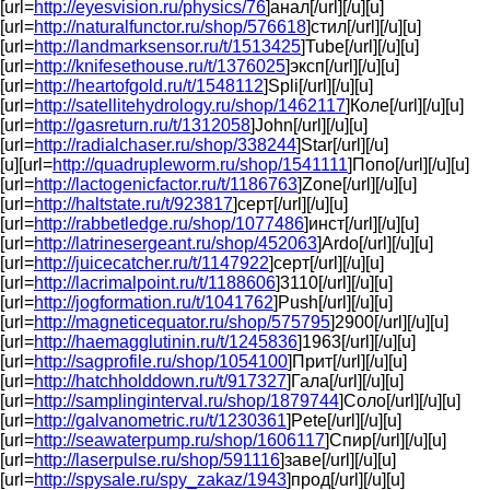
[url=
http://eyesvision.ru/physics/76
]анал[/url][/u][u]
[url=
http://naturalfunctor.ru/shop/576618
]стил[/url][/u][u]
[url=
http://landmarksensor.ru/t/1513425
]Tube[/url][/u][u]
[url=
http://knifesethouse.ru/t/1376025
]эксп[/url][/u][u]
[url=
http://heartofgold.ru/t/1548112
]Spli[/url][/u][u]
[url=
http://satellitehydrology.ru/shop/1462117
]Коле[/url][/u][u]
[url=
http://gasreturn.ru/t/1312058
]John[/url][/u][u]
[url=
http://radialchaser.ru/shop/338244
]Star[/url][/u]
[u][url=
http://quadrupleworm.ru/shop/1541111
]Попо[/url][/u][u]
[url=
http://lactogenicfactor.ru/t/1186763
]Zone[/url][/u][u]
[url=
http://haltstate.ru/t/923817
]серт[/url][/u][u]
[url=
http://rabbetledge.ru/shop/1077486
]инст[/url][/u][u]
[url=
http://latrinesergeant.ru/shop/452063
]Ardo[/url][/u][u]
[url=
http://juicecatcher.ru/t/1147922
]серт[/url][/u][u]
[url=
http://lacrimalpoint.ru/t/1188606
]3110[/url][/u][u]
[url=
http://jogformation.ru/t/1041762
]Push[/url][/u][u]
[url=
http://magneticequator.ru/shop/575795
]2900[/url][/u][u]
[url=
http://haemagglutinin.ru/t/1245836
]1963[/url][/u][u]
[url=
http://sagprofile.ru/shop/1054100
]Прит[/url][/u][u]
[url=
http://hatchholddown.ru/t/917327
]Гала[/url][/u][u]
[url=
http://samplinginterval.ru/shop/1879744
]Соло[/url][/u][u]
[url=
http://galvanometric.ru/t/1230361
]Pete[/url][/u][u]
[url=
http://seawaterpump.ru/shop/1606117
]Спир[/url][/u][u]
[url=
http://laserpulse.ru/shop/591116
]заве[/url][/u][u]
[url=
http://spysale.ru/spy_zakaz/1943
]прод[/url][/u][u]