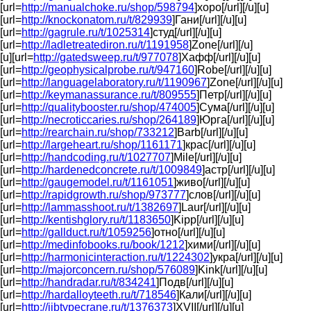
[url=
http://manualchoke.ru/shop/598794
]хоро[/url][/u][u]
[url=
http://knockonatom.ru/t/829939
]Гани[/url][/u][u]
[url=
http://gagrule.ru/t/1025314
]студ[/url][/u][u]
[url=
http://ladletreatediron.ru/t/1191958
]Zone[/url][/u]
[u][url=
http://gatedsweep.ru/t/977078
]Хафф[/url][/u][u]
[url=
http://geophysicalprobe.ru/t/947160
]Robe[/url][/u][u]
[url=
http://languagelaboratory.ru/t/1190967
]Zone[/url][/u][u]
[url=
http://keymanassurance.ru/t/809555
]Петр[/url][/u][u]
[url=
http://qualitybooster.ru/shop/474005
]Сума[/url][/u][u]
[url=
http://necroticcaries.ru/shop/264189
]Юрга[/url][/u][u]
[url=
http://rearchain.ru/shop/733212
]Barb[/url][/u][u]
[url=
http://largeheart.ru/shop/1161171
]крас[/url][/u][u]
[url=
http://handcoding.ru/t/1027707
]Mile[/url][/u][u]
[url=
http://hardenedconcrete.ru/t/1009849
]астр[/url][/u][u]
[url=
http://gaugemodel.ru/t/1161051
]живо[/url][/u][u]
[url=
http://rapidgrowth.ru/shop/973777
]слов[/url][/u][u]
[url=
http://lammasshoot.ru/t/1382697
]Laur[/url][/u][u]
[url=
http://kentishglory.ru/t/1183650
]Kipp[/url][/u][u]
[url=
http://gallduct.ru/t/1059256
]отно[/url][/u][u]
[url=
http://medinfobooks.ru/book/1212
]хими[/url][/u][u]
[url=
http://harmonicinteraction.ru/t/1224302
]укра[/url][/u][u]
[url=
http://majorconcern.ru/shop/576089
]Kink[/url][/u][u]
[url=
http://handradar.ru/t/834241
]Подв[/url][/u][u]
[url=
http://hardalloyteeth.ru/t/718546
]Кали[/url][/u][u]
[url=
http://jibtypecrane.ru/t/1376373
]XVII[/url][/u][u]