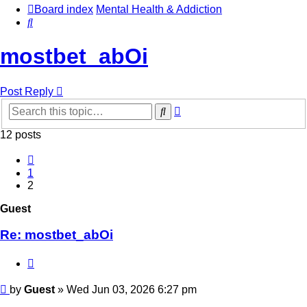
Board index
Mental Health & Addiction
Search
mostbet_abOi
Post Reply
Advanced
Search
search
12 posts
Previous
1
2
Guest
Re: mostbet_abOi
Quote
Post
by
Guest
»
Wed Jun 03, 2026 6:27 pm