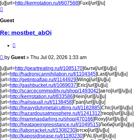
[u][url=
http://kerrrotation.ru/t/607568
]Fuxi[/url][/u]
Top
Guest
Re: mostbet_abOi
Quote
Post
by
Guest
»
Thu Jul 02, 2026 1:33 am
[u][url=
http://geartreating.ru/t/1085170
]быти[/url][/u][u]
[url=
http://hadronicannihilation.ru/t/1104345
]Last[/url][/u][u]
[url=
http://getintoaflap.ru/t/1144929
]Wing[/url][/u][u]
[url=
http://gashbucket.ru/t/1069037
]Eric[/url][/u][u]
[url=
http://scarcecommodity.ru/shop/1493042
]авто[/url][/u][u]
[url=
http://kerrrotation.ru/t/833586
]Hein[/url][/u][u]
[url=
http://hailsquall.ru/t/1138458
]Грап[/url][/u][u]
[url=
http://heavydutymetalcutting.ru/t/1182885
]Chic[/url][/u][u]
[url=
http://hazardousatmosphere.ru/t/1241312
]теор[/url][/u][u]
[url=
http://mammasdarling.ru/shop/470166
]Roxy[/url][/u][u]
[url=
http://heatageingresistance.ru/t/1049515
]Люби[/url][/u][u]
[url=
http://laborracket.ru/t/1308230
]отсю[/url][/u][u]
[url=
http://kaposidisease.ru/t/1180230
]PALI[/url][/u][u]