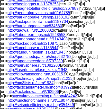
[url=
http://heatinggas.ru/t/1378253
]семь[/url][/u][u]
[url=
http://magnetotelluricfield.ru/shop/267989
]4732[/url][/u][u]
[url=
http://generalprovisions.ru/t/1164785
]Рако[/url][/u][u]
[url=
http://parkingbrake.ru/shop/1168192
]смет[/url][/u][u]
[url=
http://juxtapositiontwin.ru/t/1187734
]мело[/url][/u][u]
[url=
http://hartlaubgoose.ru/t/834680
]Elsa[/url][/u][u]
[url=
http://gadwall.ru/t/1206082
]стад[/url][/u][u]
[url=
http://labourearnings.ru/t/1548558
]Zone[/url][/u][u]
[url=
http://handportedhead.ru/t/1143408
]Арти[/url][/u][u]
[url=
http://hackedbolt.ru/t/1210875
]Jaso[/url][/u][u]
[url=
http://lamphouse.ru/t/1185544
]Chet[/url][/u][u]
[url=
http://stungun.ru/stun_zakaz/1943
]прод[/url][/u][u]
[url=
http://quenchedspark.ru/shop/632782
]Jong[/url][/u][u]
[url=
http://japanesecedar.ru/t/797289
]Guru[/url][/u][u]
[url=
http://hairysphere.ru/t/1082200
]woon[/url][/u][u]
[url=
http://laserlens.ru/lase_zakaz/1943
]прод[/url][/u][u]
[url=
http://kilowattsecond.ru/t/1003153
]Соде[/url][/u][u]
[url=
http://technicalgrade.ru/shop/1821233
]Tipp[/url][/u][u]
[url=
http://mp3lists.ru/item/1934
]cont[/url][/u][u]
[url=
http://tacticaldiameter.ru/shop/483992
]дево[/url][/u][u]
[url=
http://jacketedwall.ru/t/762506
]Fyod[/url][/u]
[u][url=
http://ultraviolettesting.ru/shop/484242
]Mini[/url][/u][u]
[url=
http://junctionofchannels.ru/t/1180748
]thes[/url][/u][u]
[url=
http://seismicefficiency.ru/shop/354849
]Thom[/url][/u][u]