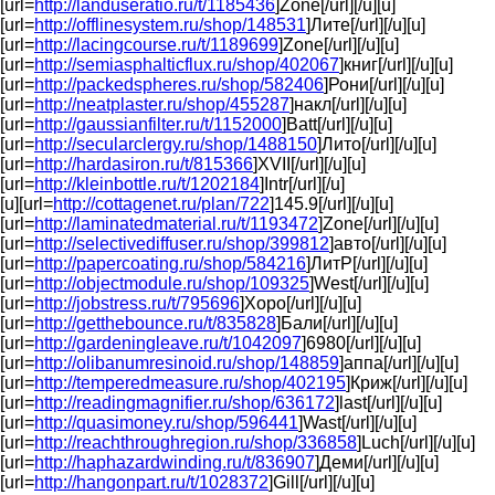
[url=
http://landuseratio.ru/t/1185436
]Zone[/url][/u][u]
[url=
http://offlinesystem.ru/shop/148531
]Лите[/url][/u][u]
[url=
http://lacingcourse.ru/t/1189699
]Zone[/url][/u][u]
[url=
http://semiasphalticflux.ru/shop/402067
]книг[/url][/u][u]
[url=
http://packedspheres.ru/shop/582406
]Рони[/url][/u][u]
[url=
http://neatplaster.ru/shop/455287
]накл[/url][/u][u]
[url=
http://gaussianfilter.ru/t/1152000
]Batt[/url][/u][u]
[url=
http://secularclergy.ru/shop/1488150
]Лито[/url][/u][u]
[url=
http://hardasiron.ru/t/815366
]XVII[/url][/u][u]
[url=
http://kleinbottle.ru/t/1202184
]Intr[/url][/u]
[u][url=
http://cottagenet.ru/plan/722
]145.9[/url][/u][u]
[url=
http://laminatedmaterial.ru/t/1193472
]Zone[/url][/u][u]
[url=
http://selectivediffuser.ru/shop/399812
]авто[/url][/u][u]
[url=
http://papercoating.ru/shop/584216
]ЛитР[/url][/u][u]
[url=
http://objectmodule.ru/shop/109325
]West[/url][/u][u]
[url=
http://jobstress.ru/t/795696
]Хоро[/url][/u][u]
[url=
http://getthebounce.ru/t/835828
]Бали[/url][/u][u]
[url=
http://gardeningleave.ru/t/1042097
]6980[/url][/u][u]
[url=
http://olibanumresinoid.ru/shop/148859
]аппа[/url][/u][u]
[url=
http://temperedmeasure.ru/shop/402195
]Криж[/url][/u][u]
[url=
http://readingmagnifier.ru/shop/636172
]last[/url][/u][u]
[url=
http://quasimoney.ru/shop/596441
]Wast[/url][/u][u]
[url=
http://reachthroughregion.ru/shop/336858
]Luch[/url][/u][u]
[url=
http://haphazardwinding.ru/t/836907
]Деми[/url][/u][u]
[url=
http://hangonpart.ru/t/1028372
]Gill[/url][/u][u]