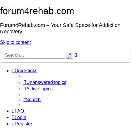
forum4rehab.com
Forum4Rehab.com – Your Safe Space for Addiction
Recovery
Skip to content
Advanced
Search
search
Quick links
Unanswered topics
Active topics
Search
FAQ
Login
Register