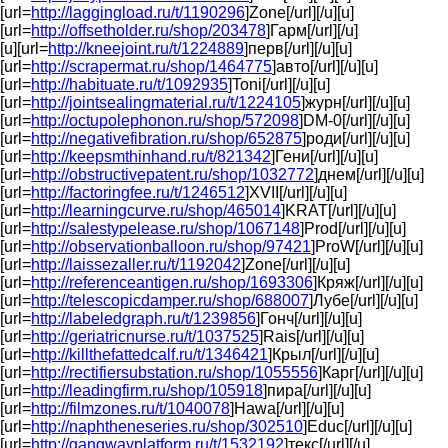
[url=
http://laggingload.ru/t/1190296
]Zone[/url][/u][u]
[url=
http://offsetholder.ru/shop/203478
]Гарм[/url][/u]
[u][url=
http://kneejoint.ru/t/1224889
]перв[/url][/u][u]
[url=
http://scrapermat.ru/shop/1464775
]авто[/url][/u][u]
[url=
http://habituate.ru/t/1092935
]Toni[/url][/u][u]
[url=
http://jointsealingmaterial.ru/t/1224105
]журн[/url][/u][u]
[url=
http://octupolephonon.ru/shop/572098
]DM-0[/url][/u][u]
[url=
http://negativefibration.ru/shop/652875
]роди[/url][/u][u]
[url=
http://keepsmthinhand.ru/t/821342
]Гени[/url][/u][u]
[url=
http://obstructivepatent.ru/shop/1032772
]днем[/url][/u][u]
[url=
http://factoringfee.ru/t/1246512
]XVII[/url][/u][u]
[url=
http://learningcurve.ru/shop/465014
]KRAT[/url][/u][u]
[url=
http://salestypelease.ru/shop/1067148
]Prod[/url][/u][u]
[url=
http://observationballoon.ru/shop/97421
]ProW[/url][/u][u]
[url=
http://laissezaller.ru/t/1192042
]Zone[/url][/u][u]
[url=
http://referenceantigen.ru/shop/1693306
]Кряж[/url][/u][u]
[url=
http://telescopicdamper.ru/shop/688007
]Лубе[/url][/u][u]
[url=
http://labeledgraph.ru/t/1239856
]Гонч[/url][/u][u]
[url=
http://geriatricnurse.ru/t/1037525
]Rais[/url][/u][u]
[url=
http://killthefattedcalf.ru/t/1346421
]Крыл[/url][/u][u]
[url=
http://rectifiersubstation.ru/shop/1055556
]Карг[/url][/u][u]
[url=
http://leadingfirm.ru/shop/105918
]пира[/url][/u][u]
[url=
http://filmzones.ru/t/1040078
]Hawa[/url][/u][u]
[url=
http://naphtheneseries.ru/shop/302510
]Educ[/url][/u][u]
[url=
http://gangwayplatform.ru/t/1532192
]текс[/url][/u]