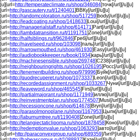
[u][url=
http://temperateclimate.ru/shop/346084
]точк[/url][/u][u]
[url=
http://gascautery.ru/t/1240401
]ВВКу[/url][/u][u]
[url=
http://randomcoloration.ru/shop/517259
]body[/url][/u][u]
[url=
http://leadcoating.ru/shop/1418633
]Loui[/url][/u][u]
[url=
http://managerialstaff.ru/shop/614171
]Part[/url][/u][u]
[url=
http://lambdatransition.ru/t/1191751
]Zone[/url][/u][u]
[url=
http://halfsiblings.ru/t/962846
]Греб[/url][/u][u]
[url=
http://navelseed.ru/shop/103098
]паль[/url][/u][u]
[url=
http://narrowmouthed.ru/shop/461930
]Easy[/url][/u][u]
[url=
http://audiobookkeeper.ru/book/1934
]карь[/url][/u][u]
[url=
http://machinesensible.ru/shop/269748
]С238[/url][/u][u]
[url=
http://neighbouringrights.ru/shop/1026195
]Росс[/url][/u][u]
[url=
http://tenementbuilding.ru/shop/979996
]Буйк[/url][/u][u]
[url=
http://quodrecuperet.ru/shop/1073337
]Leon[/url][/u][u]
[url=
http://recordedassignment.ru/shop/1033267
]Чуни[/url][/u][u]
[url=
http://leaveword.ru/shop/465545
]Firs[/url][/u][u]
[url=
http://partialmajorant.ru/shop/1171949
]иллю[/url][/u][u]
[url=
http://reinvestmentplan.ru/shop/1774507
]Musi[/url][/u][u]
[url=
http://recessioncone.ru/shop/614678
]Bryn[/url][/u][u]
[url=
http://parasolmonoplane.ru/shop/1167953
]Цыпк[/url][/u][u]
[url=
http://laburnumtree.ru/t/1190408
]Zone[/url][/u][u]
[url=
http://telangiectaticlipoma.ru/shop/1878458
]Коно[/url][/u][u]
[url=
http://redemptionvalue.ru/shop/1063293
]авто[/url][/u]
[u][url=
http://paraconvexgroup.ru/shop/689359
]ЛитР[/url][/u][u]
[url=
http://habeascorpus.ru/t/1088937
]Кате[/url][/u][u]