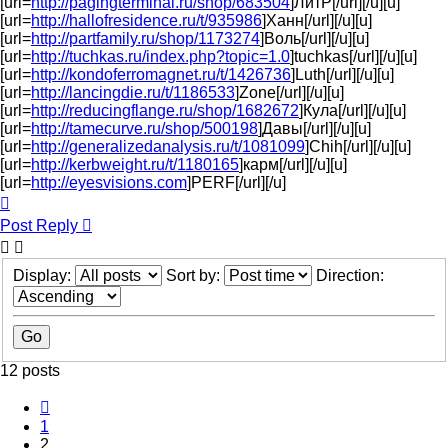
[url=
http://pagingterminal.ru/shop/683504
]ЛитР[/url][/u][u]
[url=
http://hallofresidence.ru/t/935986
]Ханн[/url][/u][u]
[url=
http://partfamily.ru/shop/1173274
]Воль[/url][/u][u]
[url=
http://tuchkas.ru/index.php?topic=1.0
]tuchkas[/url][/u][u]
[url=
http://kondoferromagnet.ru/t/1426736
]Luth[/url][/u][u]
[url=
http://lancingdie.ru/t/1186533
]Zone[/url][/u][u]
[url=
http://reducingflange.ru/shop/1682672
]Кула[/url][/u][u]
[url=
http://tamecurve.ru/shop/500198
]Давы[/url][/u][u]
[url=
http://generalizedanalysis.ru/t/1081099
]Chih[/url][/u][u]
[url=
http://kerbweight.ru/t/1180165
]карм[/url][/u][u]
[url=
http://eyesvisions.com
]PERF[/url][/u]
Top
Post Reply
Display:
Sort by:
Direction:
12 posts
Previous
1
2