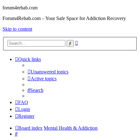
forum4rehab.com
Forum4Rehab.com – Your Safe Space for Addiction Recovery
Skip to content
Advanced
Search
search
Quick links
Unanswered topics
Active topics
Search
FAQ
Login
Register
Board index
Mental Health & Addiction
Search