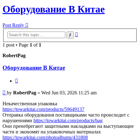
Оборудование В Китае
Post Reply
Advanced
Search
search
1 post • Page
1
of
1
RobertPag
Оборудование В Китае
Quote
Post
by
RobertPag
»
Wed Jun 03, 2026 11:25 am
Некачественная упаковка
https://towarkitai.com/products/59649137
Отправка оборудования поставщиками часто происходит с
нарушениями
https://towarkitai.com/products/bag
Они пренебрегают защитными накладками на выступающие
части и экономят на упаковочных материалах
https://towarkitai.com/photoalbums/431808