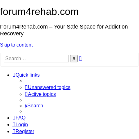
forum4rehab.com
Forum4Rehab.com – Your Safe Space for Addiction
Recovery
Skip to content
Advanced
Search
search
Quick links
Unanswered topics
Active topics
Search
FAQ
Login
Register