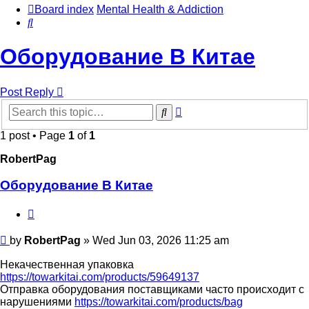
Board index
Mental Health & Addiction
Search
Оборудование В Китае
Post Reply
Advanced
Search
search
1 post • Page
1
of
1
RobertPag
Оборудование В Китае
Quote
Post
by
RobertPag
»
Wed Jun 03, 2026 11:25 am
Некачественная упаковка
https://towarkitai.com/products/59649137
Отправка оборудования поставщиками часто происходит с
нарушениями
https://towarkitai.com/products/bag