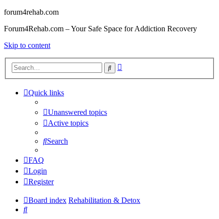
forum4rehab.com
Forum4Rehab.com – Your Safe Space for Addiction Recovery
Skip to content
Advanced
Search
search
Quick links
Unanswered topics
Active topics
Search
FAQ
Login
Register
Board index
Rehabilitation & Detox
Search