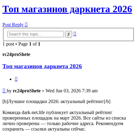
Топ магазинов даркнета 2026
Post Reply
Advanced
Search
search
1 post • Page
1
of
1
rc24proShete
Топ магазинов даркнета 2026
Quote
Post
by
rc24proShete
»
Wed Jun 03, 2026 7:39 am
[b]Лучшие площадки 2026: актуальный рейтинг[/b]
Команда dark-net.life публикует актуальный рейтинг
проверенных площадок на март 2026. Все сайты из списка
лично проверены — только рабочие адреса. Рекомендуем
сохранить — ссылки актуальны сейчас.