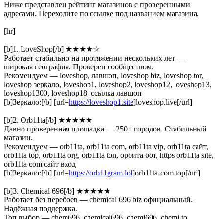
Ниже представлен рейтинг магазинов с проверенными
адресами. Переходите по ссылке под названием магазина.
[hr]
[b]1. LoveShop[/b] ★★★★☆
Работает стабильно на протяжении нескольких лет —
широкая география. Проверен сообществом.
Рекомендуем — loveshop, лавшоп, loveshop biz, loveshop tor,
loveshop зеркало, loveshop1, loveshop2, loveshop12, loveshop13,
loveshop1300, loveshop18, ссылка лавшоп
[b]Зеркало:[/b] [url=
https://loveshop1.site
]loveshop.live[/url]
[b]2. Orb11ta[/b] ★★★★★
Давно проверенная площадка — 250+ городов. Стабильный
магазин.
Рекомендуем — orb11ta, orb11ta com, orb11ta vip, orb11ta сайт,
orb11ta top, orb11ta org, orb11ta ton, орбита бот, https orb11ta site,
orb11ta com сайт вход
[b]Зеркало:[/b] [url=
https://orb11gram.lol
]orb11ta-com.top[/url]
[b]3. Chemical 696[/b] ★★★★★
Работает без перебоев — chemical 696 biz официальный.
Надёжная поддержка.
Топ выбор — chem696, chemical696, chemi696, chemi to,