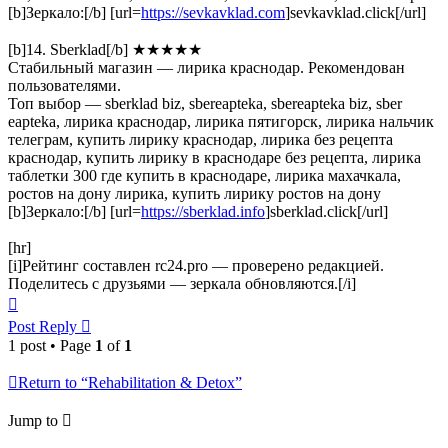
[b]Зеркало:[/b] [url=
https://sevkavklad.com
]sevkavklad.click[/url]
[b]14. Sberklad[/b] ★★★★★
Стабильный магазин — лирика краснодар. Рекомендован
пользователями.
Топ выбор — sberklad biz, sbereapteka, sbereapteka biz, sber
eapteka, лирика краснодар, лирика пятигорск, лирика нальчик
телеграм, купить лирику краснодар, лирика без рецепта
краснодар, купить лирику в краснодаре без рецепта, лирика
таблетки 300 где купить в краснодаре, лирика махачкала,
ростов на дону лирика, купить лирику ростов на дону
[b]Зеркало:[/b] [url=
https://sberklad.info
]sberklad.click[/url]
[hr]
[i]Рейтинг составлен rc24.pro — проверено редакцией.
Поделитесь с друзьями — зеркала обновляются.[/i]
Top
Post Reply
1 post • Page
1
of
1
Return to “Rehabilitation & Detox”
Jump to