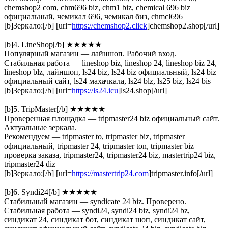
chemshop2 com, chm696 biz, chm1 biz, chemical 696 biz
официальный, чемикал 696, чемикал биз, chmcl696
[b]Зеркало:[/b] [url=
https://chemshop2.click
]chemshop2.shop[/url]
[b]4. LineShop[/b] ★★★★★
Популярный магазин — лайншоп. Рабочий вход.
Стабильная работа — lineshop biz, lineshop 24, lineshop biz 24,
lineshop blz, лайншоп, ls24 biz, ls24 biz официальный, ls24 biz
официальный сайт, ls24 махачкала, ls24 blz, ls25 biz, ls24 bis
[b]Зеркало:[/b] [url=
https://ls24.icu
]ls24.shop[/url]
[b]5. TripMaster[/b] ★★★★★
Проверенная площадка — tripmaster24 biz официальный сайт.
Актуальные зеркала.
Рекомендуем — tripmaster to, tripmaster biz, tripmaster
официальный, tripmaster 24, tripmaster ton, tripmaster biz
проверка заказа, tripmaster24, tripmaster24 biz, mastertrip24 biz,
tripmaster24 diz
[b]Зеркало:[/b] [url=
https://mastertrip24.com
]tripmaster.info[/url]
[b]6. Syndi24[/b] ★★★★★
Стабильный магазин — syndicate 24 biz. Проверено.
Стабильная работа — syndi24, syndi24 biz, syndi24 bz,
синдикат 24, синдикат бот, синдикат шоп, синдикат сайт,