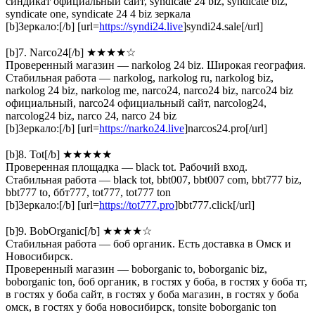
синдикат официальный сайт, syndicate 24 biz, syndicate biz,
syndicate one, syndicate 24 4 biz зеркала
[b]Зеркало:[/b] [url=
https://syndi24.live
]syndi24.sale[/url]
[b]7. Narco24[/b] ★★★★☆
Проверенный магазин — narkolog 24 biz. Широкая география.
Стабильная работа — narkolog, narkolog ru, narkolog biz,
narkolog 24 biz, narkolog me, narco24, narco24 biz, narco24 biz
официальный, narco24 официальный сайт, narcolog24,
narcolog24 biz, narco 24, narco 24 biz
[b]Зеркало:[/b] [url=
https://narko24.live
]narcos24.pro[/url]
[b]8. Tot[/b] ★★★★★
Проверенная площадка — black tot. Рабочий вход.
Стабильная работа — black tot, bbt007, bbt007 com, bbt777 biz,
bbt777 to, ббт777, tot777, tot777 ton
[b]Зеркало:[/b] [url=
https://tot777.pro
]bbt777.click[/url]
[b]9. BobOrganic[/b] ★★★★☆
Стабильная работа — боб органик. Есть доставка в Омск и
Новосибирск.
Проверенный магазин — boborganic to, boborganic biz,
boborganic ton, боб органик, в гостях у боба, в гостях у боба тг,
в гостях у боба сайт, в гостях у боба магазин, в гостях у боба
омск, в гостях у боба новосибирск, tonsite boborganic ton