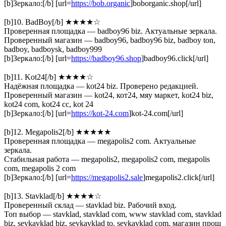
[b]Зеркало:[/b] [url=
https://bob.organic
]boborganic.shop[/url]
[b]10. BadBoy[/b] ★★★★☆
Проверенная площадка — badboy96 biz. Актуальные зеркала.
Проверенный магазин — badboy96, badboy96 biz, badboy ton,
badboy, badboysk, badboy999
[b]Зеркало:[/b] [url=
https://badboy96.shop
]badboy96.click[/url]
[b]11. Kot24[/b] ★★★★☆
Надёжная площадка — kot24 biz. Проверено редакцией.
Проверенный магазин — kot24, кот24, мяу маркет, kot24 biz,
kot24 com, kot24 cc, kot 24
[b]Зеркало:[/b] [url=
https://kot-24.com
]kot-24.com[/url]
[b]12. Megapolis2[/b] ★★★★★
Проверенная площадка — megapolis2 com. Актуальные
зеркала.
Стабильная работа — megapolis2, megapolis2 com, megapolis
com, megapolis 2 com
[b]Зеркало:[/b] [url=
https://megapolis2.sale
]megapolis2.click[/url]
[b]13. Stavklad[/b] ★★★★☆
Проверенный склад — stavklad biz. Рабочий вход.
Топ выбор — stavklad, stavklad com, www stavklad com, stavklad
biz, sevkavklad biz, sevkavklad to, sevkavklad com, магазин прош