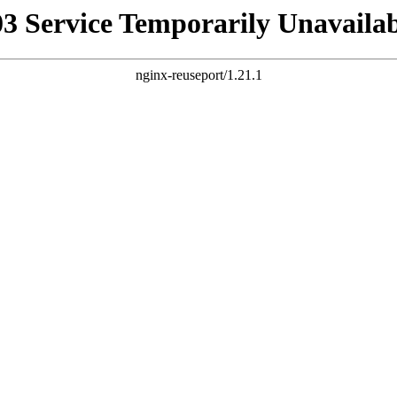
03 Service Temporarily Unavailab
nginx-reuseport/1.21.1