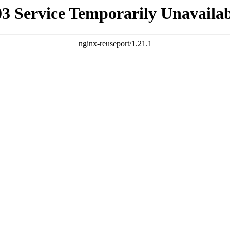
03 Service Temporarily Unavailab
nginx-reuseport/1.21.1