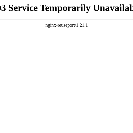
03 Service Temporarily Unavailab
nginx-reuseport/1.21.1