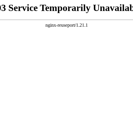
03 Service Temporarily Unavailab
nginx-reuseport/1.21.1