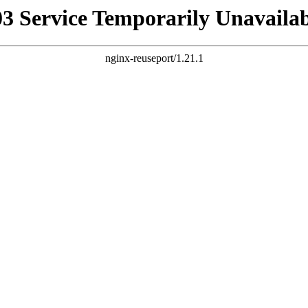
03 Service Temporarily Unavailab
nginx-reuseport/1.21.1