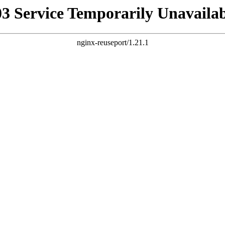
03 Service Temporarily Unavailab
nginx-reuseport/1.21.1