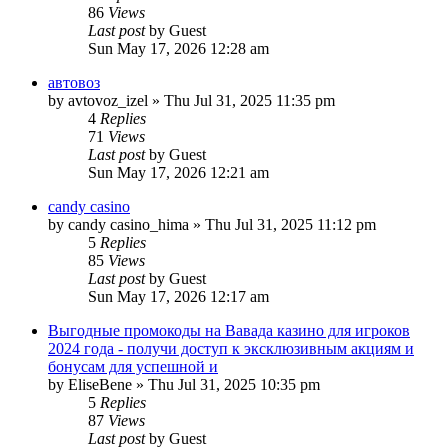
86
Views
Last post
by
Guest
Sun May 17, 2026 12:28 am
автовоз
by
avtovoz_izel
»
Thu Jul 31, 2025 11:35 pm
4
Replies
71
Views
Last post
by
Guest
Sun May 17, 2026 12:21 am
candy casino
by
candy casino_hima
»
Thu Jul 31, 2025 11:12 pm
5
Replies
85
Views
Last post
by
Guest
Sun May 17, 2026 12:17 am
Выгодные промокоды на Вавада казино для игроков
2024 года - получи доступ к эксклюзивным акциям и
бонусам для успешной и
by
EliseBene
»
Thu Jul 31, 2025 10:35 pm
5
Replies
87
Views
Last post
by
Guest