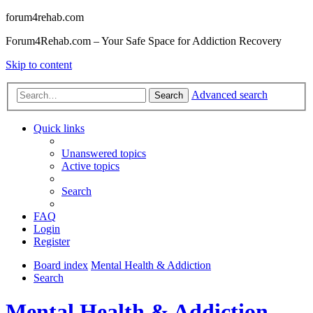
forum4rehab.com
Forum4Rehab.com – Your Safe Space for Addiction Recovery
Skip to content
Advanced search
Search
Quick links
Unanswered topics
Active topics
Search
FAQ
Login
Register
Board index
Mental Health & Addiction
Search
Mental Health & Addiction