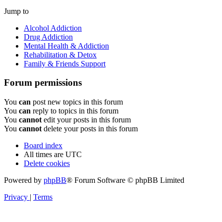
Jump to
Alcohol Addiction
Drug Addiction
Mental Health & Addiction
Rehabilitation & Detox
Family & Friends Support
Forum permissions
You
can
post new topics in this forum
You
can
reply to topics in this forum
You
cannot
edit your posts in this forum
You
cannot
delete your posts in this forum
Board index
All times are
UTC
Delete cookies
Powered by
phpBB
® Forum Software © phpBB Limited
Privacy
|
Terms