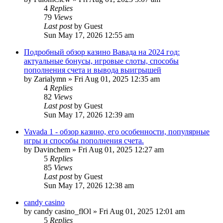
4
Replies
79
Views
Last post
by
Guest
Sun May 17, 2026 12:55 am
Подробный обзор казино Вавада на 2024 год:
актуальные бонусы, игровые слоты, способы
пополнения счета и вывода выигрышей
by
Zarialymn
»
Fri Aug 01, 2025 12:35 am
4
Replies
82
Views
Last post
by
Guest
Sun May 17, 2026 12:39 am
Vavada 1 - обзор казино, его особенности, популярные
игры и способы пополнения счета.
by
Davinchem
»
Fri Aug 01, 2025 12:27 am
5
Replies
85
Views
Last post
by
Guest
Sun May 17, 2026 12:38 am
candy casino
by
candy casino_flOl
»
Fri Aug 01, 2025 12:01 am
5
Replies