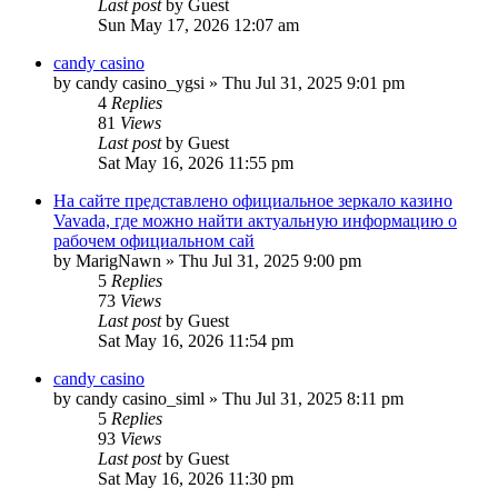
Last post
by
Guest
Sun May 17, 2026 12:07 am
candy casino
by
candy casino_ygsi
»
Thu Jul 31, 2025 9:01 pm
4
Replies
81
Views
Last post
by
Guest
Sat May 16, 2026 11:55 pm
На сайте представлено официальное зеркало казино
Vavada, где можно найти актуальную информацию о
рабочем официальном сай
by
MarigNawn
»
Thu Jul 31, 2025 9:00 pm
5
Replies
73
Views
Last post
by
Guest
Sat May 16, 2026 11:54 pm
candy casino
by
candy casino_siml
»
Thu Jul 31, 2025 8:11 pm
5
Replies
93
Views
Last post
by
Guest
Sat May 16, 2026 11:30 pm