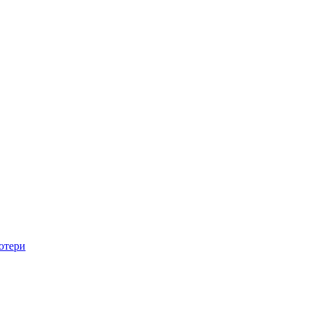
потери