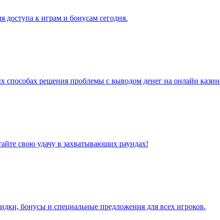
я доступа к играм и бонусам сегодня.
 способах решения проблемы с выводом денег на онлайн казин
тайте свою удачу в захватывающих раундах!
кидки, бонусы и специальные предложения для всех игроков.