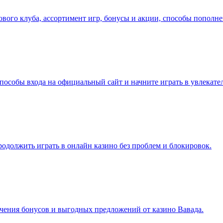
вого клуба, ассортимент игр, бонусы и акции, способы пополне
способы входа на официальный сайт и начните играть в увлекат
родолжить играть в онлайн казино без проблем и блокировок.
учения бонусов и выгодных предложений от казино Вавада.