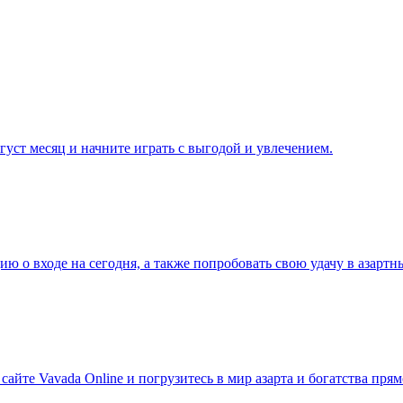
уст месяц и начните играть с выгодой и увлечением.
ю о входе на сегодня, а также попробовать свою удачу в азартн
айте Vavada Online и погрузитесь в мир азарта и богатства прям