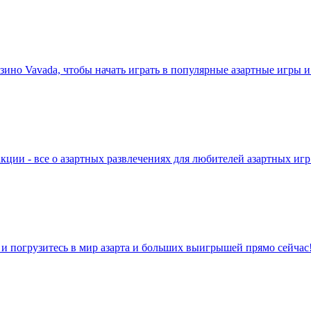
зино Vavada, чтобы начать играть в популярные азартные игры и
кции - все о азартных развлечениях для любителей азартных игр
 и погрузитесь в мир азарта и больших выигрышей прямо сейчас