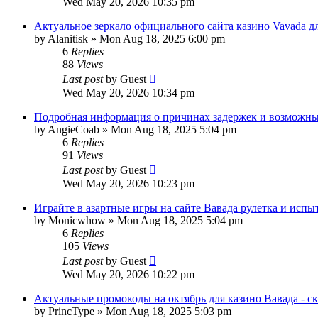
Wed May 20, 2026 10:35 pm
Актуальное зеркало официального сайта казино Vavada дл
by
Alanitisk
»
Mon Aug 18, 2025 6:00 pm
6
Replies
88
Views
Last post
by
Guest
Wed May 20, 2026 10:34 pm
Подробная информация о причинах задержек и возможных
by
AngieCoab
»
Mon Aug 18, 2025 5:04 pm
6
Replies
91
Views
Last post
by
Guest
Wed May 20, 2026 10:23 pm
Играйте в азартные игры на сайте Вавада рулетка и испы
by
Monicwhow
»
Mon Aug 18, 2025 5:04 pm
6
Replies
105
Views
Last post
by
Guest
Wed May 20, 2026 10:22 pm
Актуальные промокоды на октябрь для казино Вавада - с
by
PrincType
»
Mon Aug 18, 2025 5:03 pm