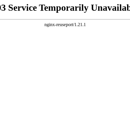
03 Service Temporarily Unavailab
nginx-reuseport/1.21.1