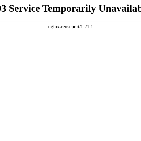
03 Service Temporarily Unavailab
nginx-reuseport/1.21.1