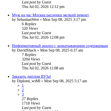
Last post
by
Guest
Thu Jul 02, 2026 12:12 pm
Муж на час Москва расценки мелкий ремонт
by
SebastianWen
»
Mon Sep 08, 2025 3:17 pm
6
Replies
520
Views
Last post
by
Guest
Thu Jul 02, 2026 12:08 pm
Информативный анализ с захватывающим содержимым
by
DavidShack
»
Mon Sep 08, 2025 6:37 am
7
Replies
3204
Views
Last post
by
Guest
Thu Jul 02, 2026 11:08 am
Заказать диплом ВУЗа!
by
Diplomi_wtMl
»
Mon Sep 08, 2025 5:17 am
1
2
3
27
Replies
1718
Views
Last post
by
Guest