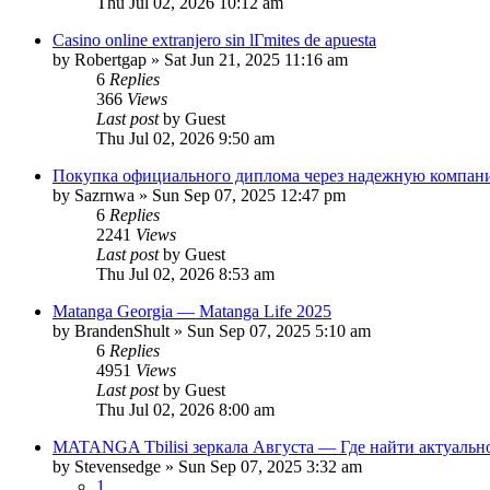
Thu Jul 02, 2026 10:12 am
Casino online extranjero sin lГ­mites de apuesta
by
Robertgap
»
Sat Jun 21, 2025 11:16 am
6
Replies
366
Views
Last post
by
Guest
Thu Jul 02, 2026 9:50 am
Покупка официального диплома через надежную компан
by
Sazrnwa
»
Sun Sep 07, 2025 12:47 pm
6
Replies
2241
Views
Last post
by
Guest
Thu Jul 02, 2026 8:53 am
Matanga Georgia — Matanga Life 2025
by
BrandenShult
»
Sun Sep 07, 2025 5:10 am
6
Replies
4951
Views
Last post
by
Guest
Thu Jul 02, 2026 8:00 am
MATANGA Tbilisi зеркала Августа — Где найти актуально
by
Stevensedge
»
Sun Sep 07, 2025 3:32 am
1