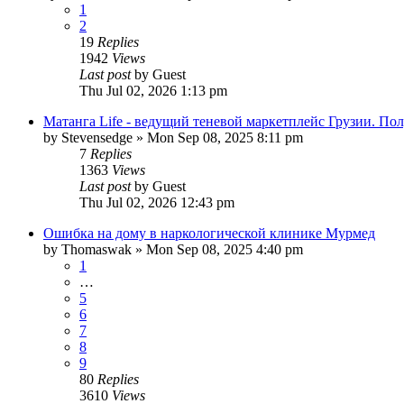
1
2
19
Replies
1942
Views
Last post
by
Guest
Thu Jul 02, 2026 1:13 pm
Матанга Life - ведущий теневой маркетплейс Грузии. Пол
by
Stevensedge
»
Mon Sep 08, 2025 8:11 pm
7
Replies
1363
Views
Last post
by
Guest
Thu Jul 02, 2026 12:43 pm
Ошибка на дому в наркологической клинике Мурмед
by
Thomaswak
»
Mon Sep 08, 2025 4:40 pm
1
…
5
6
7
8
9
80
Replies
3610
Views