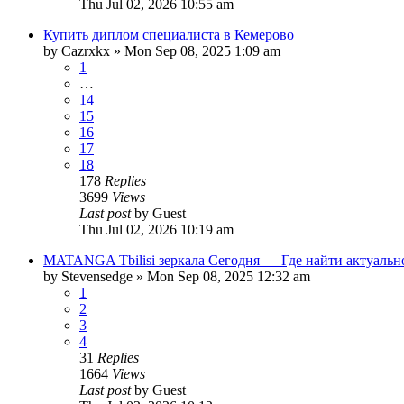
Thu Jul 02, 2026 10:55 am
Купить диплом специалиста в Кемерово
by
Cazrxkx
»
Mon Sep 08, 2025 1:09 am
1
…
14
15
16
17
18
178
Replies
3699
Views
Last post
by
Guest
Thu Jul 02, 2026 10:19 am
MATANGA Tbilisi зеркала Сегодня — Где найти актуально
by
Stevensedge
»
Mon Sep 08, 2025 12:32 am
1
2
3
4
31
Replies
1664
Views
Last post
by
Guest