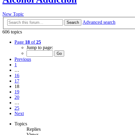
New Topic
Advanced search
Search
606 topics
Page
18
of
25
Jump to page:
Previous
1
…
16
17
18
19
20
…
25
Next
Topics
Replies
Views