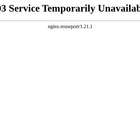
03 Service Temporarily Unavailab
nginx-reuseport/1.21.1