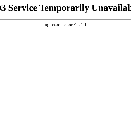
03 Service Temporarily Unavailab
nginx-reuseport/1.21.1