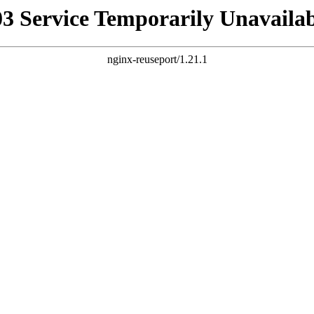
03 Service Temporarily Unavailab
nginx-reuseport/1.21.1