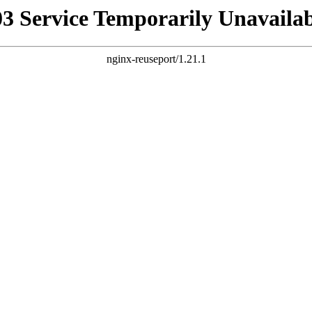
03 Service Temporarily Unavailab
nginx-reuseport/1.21.1