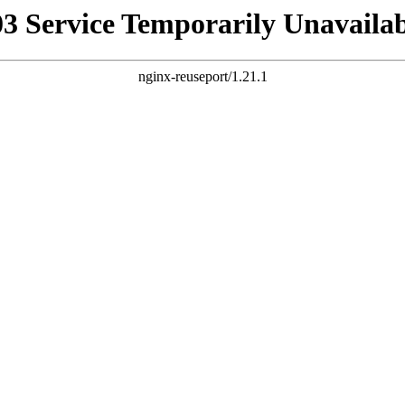
03 Service Temporarily Unavailab
nginx-reuseport/1.21.1