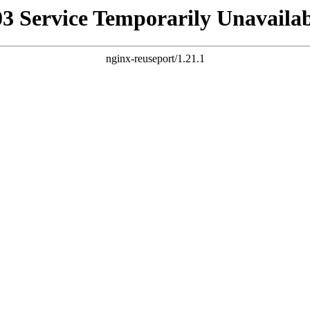
03 Service Temporarily Unavailab
nginx-reuseport/1.21.1