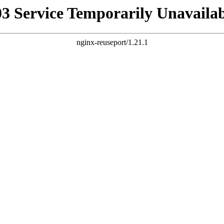
03 Service Temporarily Unavailab
nginx-reuseport/1.21.1