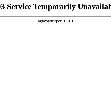
03 Service Temporarily Unavailab
nginx-reuseport/1.21.1