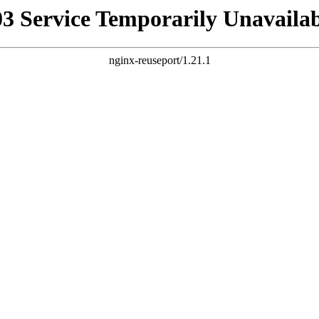
03 Service Temporarily Unavailab
nginx-reuseport/1.21.1