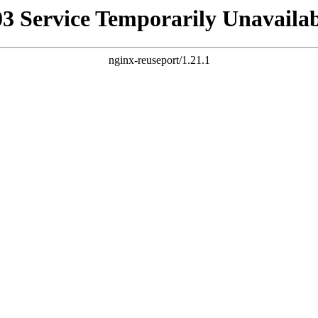
03 Service Temporarily Unavailab
nginx-reuseport/1.21.1