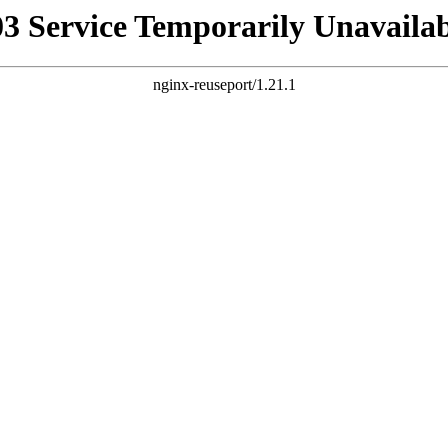
03 Service Temporarily Unavailab
nginx-reuseport/1.21.1